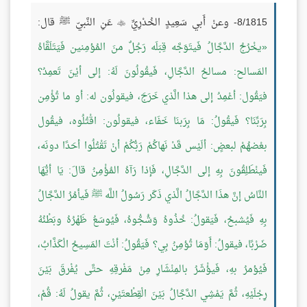
8/1815- وعنْ أَبي سَعِيدٍ الخُدْرِيِّ
عَنِ النَّبيّ ﷺ قال:

يخْرُجُ الدَّجَّالُ فَيتَوَجَّه قِبَلَه رَجُلٌ منَ المُؤمِنين فَيَتَلَقَّاهُ
المَسالح: مسالحُ الدَّجَّالِ، فَيقُولُونَ لَهُ: إلى أيْنَ تَعمِدُ؟
فيَقُول: أعْمِدُ إلى هذا الَّذي خَرَجَ، فيقولُون له: أو ما تُؤْمِن
بِرَبِّنَا؟ فَيقُولُ: مَا بِرَبنَا خَفَاء، فيقولُون: اقْتُلُوه، فيقُول
بعْضهُمْ لبعضٍ: ألَيْس قَدْ نَهاكُمْ رَبُّكُمْ أنْ تَقْتُلُوا أحَدًا دونَه،
فَينْطَلِقُونَ بِهِ إلى الدَّجَّالِ، فَإذا رَآهُ المُؤْمِنُ قالَ: يَا أيُّهَا
النَّاسُ إنَّ هذَا الدَّجَّالُ الَّذي ذَكَر رَسُولُ اللَّه ﷺ فَيأمُرُ الدَّجَّالُ
بِهِ فَيُشبحُ، فَيَقولُ: خُذُوهُ وَشُجُّوهُ، فَيُوسَعُ ظَهْرُهُ وبَطْنُهُ
ضَرْبًا، فيقولُ: أَوَمَا تُؤمِنُ بِي؟ فَيَقُولُ: أنْتَ المَسِيحُ الْكَذَّابُ،
فَيُؤمرُ بهِ، فَيؤْشَرُ بالمِنْشَارِ مِنْ مَفْرقِهِ حتَّى يُفْرقَ بَيْنَ
رِجْلَيْهِ، ثُمَّ يَمْشِي الدَّجَّالُ بَيْنَ الْقِطْعتَيْنِ، ثُمَّ يقولُ لَهُ: قُمْ،