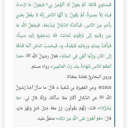
فَيَسْتَوي قَائمًا. ثُمَّ يقولُ لَهُ: أتُؤمِنُ بِي؟ فيقولُ: مَا ازْددتُ
فِيكَ إلاَّ بصِيرةً، ثُمَّ يَقُولُ: يَا أَيُّهَا النَّاسُ إِنَّهُ لاَ يفْعَلُ بعْدِي
بأَحَدٍ مِنَ النَّاسِ، فَيأخُذُهُ الدَّجَّالُ لِيَذْبَحَهُ، فَيَجْعَلُ اللَّه مَا
بيْنَ رقَبَتِهِ إلَى تَرْقُوَتِهِ نُحَاسًا، فَلا يَسْتَطِيعُ إلَيْهِ سَبيلًا،
فَيَأْخُذُ بيَدَيْهِ ورجْلَيْهِ فَيَقْذِفُ بِهِ، فَيحْسَبُ الناسُ أنَّما قَذَفَهُ
إلَى النَّار، وإنَّما ألْقِيَ فِي الجنَّةِ
فقالَ رسُولُ اللَّه ﷺ:
هذا
أعْظَمُ النَّاسِ شَهَادَةً عِنْد رَبِّ الْعالَمِينَ
رواه مسلم.
وروى البخاريُّ بَعْضَهُ بمعْنَاهُ.
9/1816- وعَنِ المُغِيرَةِ بنِ شُعْبةَ
قَالَ: ما سَألَ أحَدٌ رَسُولُ

اللَّه ﷺ عَنِ الدَّجَّالِ أكْثَرَ ممَّا سألْتُهُ، وإنَّهُ قالَ لِي:
مَا
يَضُرُّكَ؟
قلتُ: إنَّهُمْ يقُولُونَ: إنَّ معَهُ جَبَلَ خُبْزٍ وَنَهْرَ مَاءٍ،
قالَ:
هُوَ أهْوَنُ عَلى اللَّهِ مِنْ ذلِكَ
متفقٌ عليه.