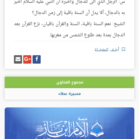
س: الرجل الذي أتى للدجال وأخبره أن النبي عليه السلام أخبر
به بالدجال، ألا يدل أن السنة باقية إلى زمن الدجال؟
الشيخ: نعم السنة باقية، السنة والقرآن باقيان، نزع القرآن بعد
الدجال بمدة بعد طلوع الشمس من مغربها.
أضف للمفضلة
شارك
شارك
إرسل
على
على
إيميل
فيسبوك
غوغل
بلس
مجموع الفتاوى
مسيرة عطاء