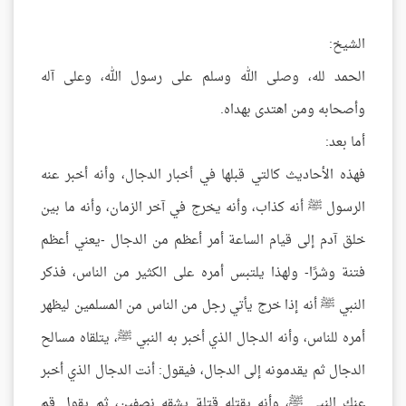
الشيخ:
الحمد لله، وصلى الله وسلم على رسول الله، وعلى آله
وأصحابه ومن اهتدى بهداه.
أما بعد:
فهذه الأحاديث كالتي قبلها في أخبار الدجال، وأنه أخبر عنه
الرسول ﷺ أنه كذاب، وأنه يخرج في آخر الزمان، وأنه ما بين
خلق آدم إلى قيام الساعة أمر أعظم من الدجال -يعني أعظم
فتنة وشرًا- ولهذا يلتبس أمره على الكثير من الناس، فذكر
النبي ﷺ أنه إذا خرج يأتي رجل من الناس من المسلمين ليظهر
أمره للناس، وأنه الدجال الذي أخبر به النبي ﷺ، يتلقاه مسالح
الدجال ثم يقدمونه إلى الدجال، فيقول: أنت الدجال الذي أخبر
عنك النبي ﷺ، وأنه يقتله قتلة يشقه نصفين، ثم يقول قم