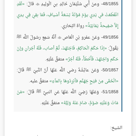
48/1855- وعنْ أَبي سُلَيْمَانَ خَالِدِ بنِ الْولِيدِ
قالَ:
لَقَدِ

انْقَطَعَتْ في يَدِي يوْمَ مُؤتَةَ تِسْعَةُ أسْيافِ، فَمَا بقِيَ فِي يدِي
إِلاَّ صَفِيحةٌ يَمَانِيَّةٌ
رواهُ البُخاري.
49/1856- وعَنْ عمْرو بْنِ الْعَاص
أنَّهُ سَمِع رسُولَ اللَّه ﷺ

يَقُولُ:
إذَا حَكَمَ الْحَاكِمُ، فَاجْتَهَدَ، ثُمَّ أصاب، فَلَهُ أجْرانِ وإنْ
حَكَم وَاجْتَهَدَ، فَأَخْطَأَ، فَلَهُ أجْرٌ
متفقٌ عَلَيْهِ.
50/1857- وَعَنْ عائِشَةَ رضي اللَّه عَنْهَا أنَّ النَّبيّ ﷺ قَالَ:
الْحُمَّى مِنْ فيْحِ جَهَنَّم فأبْرِدُوهَا بِالماَءِ
متفقٌ عليه.
51/1858- وَعَنْهَا رَضِيَ اللَّه عَنْهَا عَنِ النبيِّ ﷺ قَالَ:
مَنْ
مَاتَ وَعَلَيْهِ صَوْمٌ، صَامَ عَنْهُ وَلِيُّهُ
متفقٌ عَلَيْهِ.
الشيخ: