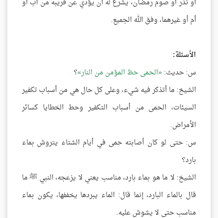
أو نذر أو صوم رمضان، يشرع له أن يؤدي عن قريبه من أب أو
أم أو غيرهما، وفق الله الجميع.
الأسئلة:
س: حديث:
الحمى حظ المؤمن من النار
؟
الشيخ: ما أتذكر فيه شيء، وعلى كل حال هي من أسباب تكفير
السيئات، الحمى من أسباب التكفير وحط الخطايا كسائر
الأمراض.
س: حتى لو كان أصابته حمى في أيام الشتاء يتروش بماء
بارد؟
الشيخ: لا ما هو بماء بارد، مناسب يعني لا يزعجه، النبي ﷺ ما
قال بالماء البارد، إنما قال: الماء يبردها يخففها، يكون بماء
مناسب حتى لا يشوش عليه.