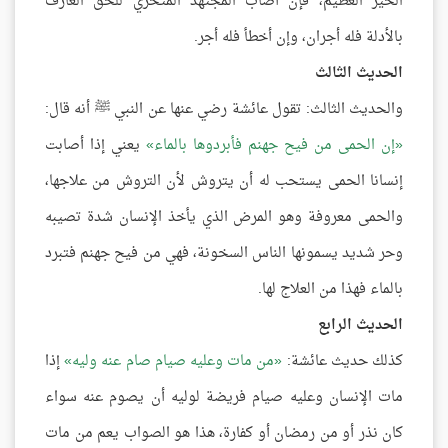
الخير العظيم، فإن أصاب المجتهد المتحري للحق العارف
بالأدلة فله أجران، وإن أخطأ فله أجر.
الحديث الثالث
والحديث الثالث: تقول عائشة رضي عنها عن النبي ﷺ أنه قال:
إن الحمى من فيح جهنم فأبردوها بالماء
يعني إذا أصابت
إنسانا الحمى يستحب له أن يتروش لأن التروش من علاجها،
والحمى معروفة وهو المرض الذي يأخذ الإنسان شدة تصيبه
وحر شديد يسمونها الناس السخونة، فهي من فيح جهنم فتبرد
بالماء فهذا من العلاج لها.
الحديث الرابع
كذلك حديث عائشة:
من مات وعليه صيام صام عنه وليه
إذا
مات الإنسان وعليه صيام فريضة لوليه أن يصوم عنه سواء
كان نذر أو من رمضان أو كفارة، هذا هو الصواب يعم من مات