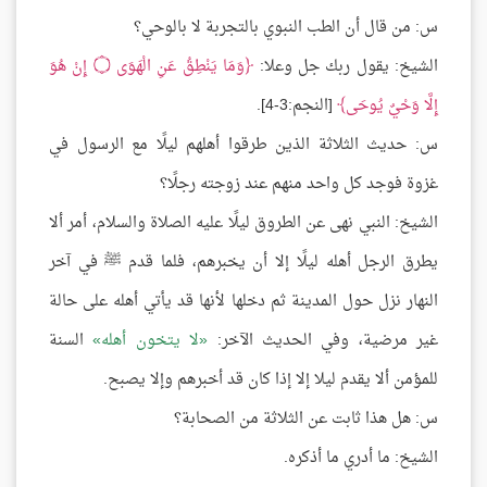
س: من قال أن الطب النبوي بالتجربة لا بالوحي؟
الشيخ: يقول ربك جل وعلا:
وَمَا يَنْطِقُ عَنِ الْهَوَى
۝
إِنْ هُوَ
إِلَّا وَحْيٌ يُوحَى
[النجم:3-4].
س: حديث الثلاثة الذين طرقوا أهلهم ليلًا مع الرسول في
غزوة فوجد كل واحد منهم عند زوجته رجلًا؟
الشيخ: النبي نهى عن الطروق ليلًا عليه الصلاة والسلام، أمر ألا
يطرق الرجل أهله ليلًا إلا أن يخبرهم، فلما قدم ﷺ في آخر
النهار نزل حول المدينة ثم دخلها لأنها قد يأتي أهله على حالة
غير مرضية، وفي الحديث الآخر:
لا يتخون أهله
السنة
للمؤمن ألا يقدم ليلا إلا إذا كان قد أخبرهم وإلا يصبح.
س: هل هذا ثابت عن الثلاثة من الصحابة؟
الشيخ: ما أدري ما أذكره.