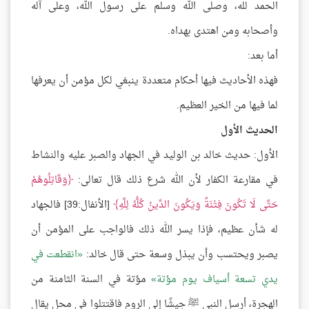
الحمد لله، وصلى الله وسلم على رسول الله، وعلى آله
وأصحابه ومن اهتدى بهداه.
أما بعد:
فهذه الأحاديث فيها أحكام متعددة ينبغي لكل مؤمن أن يعرفها
لما فيها من الخير العظيم.
الحديث الأول
الأول: حديث خالد بن الوليد في الجهاد والصبر عليه والنشاط
في مقارعة الكفار لأن الله شرع ذلك قال تعالى:
وَقَاتِلُوهُمْ
حَتَّى لَا تَكُونَ فِتْنَةٌ وَيَكُونَ الدِّينُ كُلُّهُ لِلَّهِ
[الأنفال:39] فالجهاد
له شأن عظيم، فإذا يسر الله ذلك فالواجب على المؤمن أن
يصبر ويحتسب وأن يبذل وسعة حتى قال خالد:
انقطعت في
يدي تسعة أسياف يوم مؤتة
مؤتة في السنة الثامنة من
الهجرة، أرسل النبي ﷺ جيشًا إلى الروم فاقتتلوا في محل يقال