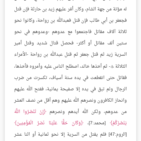
له مؤتة من جهة الشام، وكان أمّر عليهم زيد بن حارثة فإن قتل
فجعفر بن أبي طالب فإن قتل فعبدالله بن رواحة، وكانوا نحو
ثلاثة آلاف مقاتل فاجتمعوا مع عدوهم -وعدوهم في نحو
ستين ألف مقاتل أو أكثر- فحصل قتال شديد وقتل أمير
السرية زيد ثم قتل جعفر ثم قتل عبدالله بن رواحة -الأمراء
الثلاثة
- ثم أخذها خالد، اصطلح الناس عليه وأمروه فأخذها،

فقاتل حتى انقطعت في يده ستة أسياف، تكسرت من ضرب
الرجال ولم تبق في يده إلا صفيحة يمانية، ففتح الله عليهم
وانحاز الكافرون ونصرهم الله عليهم وهم أقل من نصف العشر
من عدوهم، ولكن الله أيدهم ونصرهم
إِنْ تَنْصُرُوا اللَّهَ
يَنْصُرْكُمْ
[محمد:7]،
وَكَانَ حَقًّا عَلَيْنَا نَصْرُ الْمُؤْمِنِينَ
[الروم:47] فلم يقتل من السرية إلا نحو ثمانية أو اثنا عشر