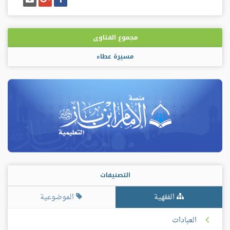
على
على
إيميل
فيسبوك
غوغل
بلس
مجموع الفتاوى
مسيرة عطاء
التصنيفات
الفقهية
الموضوعية
العبادات