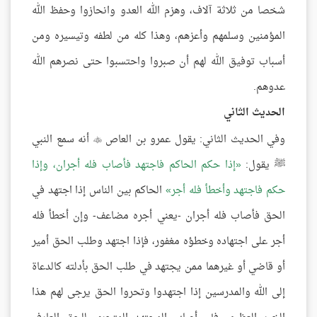
شخصا من ثلاثة آلاف، وهزم الله العدو وانحازوا وحفظ الله
المؤمنين وسلمهم وأعزهم، وهذا كله من لطفه وتيسيره ومن
أسباب توفيق الله لهم أن صبروا واحتسبوا حتى نصرهم الله
عدوهم.
الحديث الثاني
وفي الحديث الثاني: يقول عمرو بن العاص
أنه سمع النبي

ﷺ يقول:
إذا حكم الحاكم فاجتهد فأصاب فله أجران، وإذا
حكم فاجتهد وأخطأ فله أجر
الحاكم بين الناس إذا اجتهد في
الحق فأصاب فله أجران -يعني أجره مضاعف- وإن أخطأ فله
أجر على اجتهاده وخطؤه مغفور، فإذا اجتهد وطلب الحق أمير
أو قاضي أو غيرهما ممن يجتهد في طلب الحق بأدلته كالدعاة
إلى الله والمدرسين إذا اجتهدوا وتحروا الحق يرجى لهم هذا