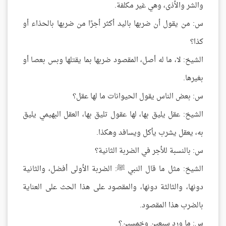
والشر والأذى، وهي غير مكلفة.
س: من يقول أن ضربها باليد أكثر أجرًا من ضربها بالحذاء أو
كذا؟
الشيخ: لا، ما له أصل، المقصود ضربها بما يقتلها وبس بعصا أو
بغيرها.
س: بعض الناس يقول الحيوانات ما لها عقل؟
الشيخ: عقل يليق بها، لها عقول تليق بها، العقل البهيمي يليق
به، يعقل يشرب يأكل ويسافد وهكذا.
س: بالنسبة للأجر في الضربة الثانية؟
الشيخ: مثل ما قال النبي ﷺ: الضربة الأولى أفضل، والثانية
دونها، والثالثة دونها، والمقصود على هذا الحث على العناية
بالضرب هذا المقصود.
س: ما ورد سبعين وخمسين؟