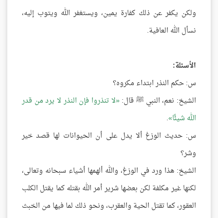
ولكن يكفر عن ذلك كفارة يمين، ويستغفر الله ويتوب إليه،
نسأل الله العافية.
الأسئلة:
س: حكم النذر ابتداء مكروه؟
الشيخ: نعم، النبي ﷺ قال:
لا تنذروا فإن النذر لا يرد من قدر
الله شيئًا
.
س: حديث الوزغ ألا يدل على أن الحيوانات لها قصد خير
وشر؟
الشيخ: هذا ورد في الوزغ، والله ألهمها أشياء سبحانه وتعالى،
لكنها غير مكلفة لكن بعضها شرير أمر الله بقتله كما يقتل الكلب
العقور، كما تقتل الحية والعقرب، ونحو ذلك لما فيها من الخبث