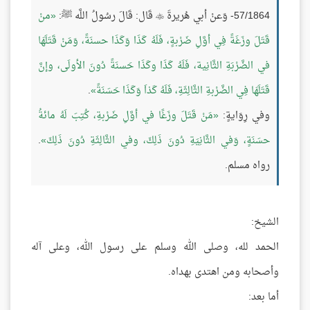
57/1864- وَعنْ أبي هُريرةَ
قَال: قَالَ رسُولُ اللَّه ﷺ:
منْ

قَتَلَ وزَغَةً فِي أوَّلِ ضَرْبةٍ، فَلَهُ كَذَا وَكَذَا حسنَةً، وَمَنْ قَتَلَهَا
في الضَّرْبَةِ الثَّانِية، فَلَهُ كَذَا وكَذَا حَسنَةً دُونَ الأولَى، وإنَّ
قَتَلَهَا فِي الضَّرْبةِ الثَّالِثَةِ، فَلَهُ كَذاَ وَكَذَا حَسَنَةً
.
وفي رِوَايةٍ:
مَنْ قَتَلَ وزَغًا في أوَّلِ ضَرْبةِ، كُتِبَ لَهُ مائةُ
حسَنَةٍ، وَفي الثَّانِيَةِ دُونَ ذَلِكَ، وفي الثَّالِثَةِ دُونَ ذَلِكَ
.
رواه مسلم.
الشيخ:
الحمد لله، وصلى الله وسلم على رسول الله، وعلى آله
وأصحابه ومن اهتدى بهداه.
أما بعد: