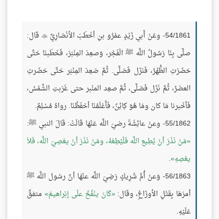
54/1861- وعَنْ أَبي زَيْدٍ عمْرُو بنِ أخْطَبَ الأنْصَارِيِّ
قَال:

صلَّى بِنَا رَسُولُ اللَّه ﷺ الْفَجْر، وَصعِدَ المِنْبَرَ، فَخَطَبنَا حَتَّى
حَضَرَتِ الظُّهْرُ، فَنَزَل فَصَلَّى. ثُمَّ صَعِدَ المِنْبَر حَتَّى حَضَرتِ
العصْرُ، ثُمَّ نَزَل فَصَلَّى، ثُمَّ صعِد المنْبر حتى غَرَبتِ الشَّمْسُ،
فَأخْبرنا مَا كان ومَا هُوَ كِائِنٌ، فَأَعْلَمُنَا أحْفَظُنَا. رواهُ مُسْلِمٌ.
55/1862- وعنْ عائِشَةَ رضيَ اللَّه عَنْهَا قَالَتْ: قَالَ النبي ﷺ:
مَنْ نَذَرَ أنْ يُطِيع اللَّه فَلْيُطِعْهُ، ومَنْ نَذَرَ أنْ يعْصِيَ اللَّه، فَلاَ
يعْصِهِ
.
56/1863- وَعنْ أُمِّ شَرِيكٍ رَضِيَ اللَّه عنْهَا أنَّ رسُول اللَّه ﷺ
أمرَهَا بِقَتْلِ الأوزَاغِ، وقَال:
كَانَ ينْفُخُ علَى إبْراهيمَ
متفقٌ
عَلَيْهِ.