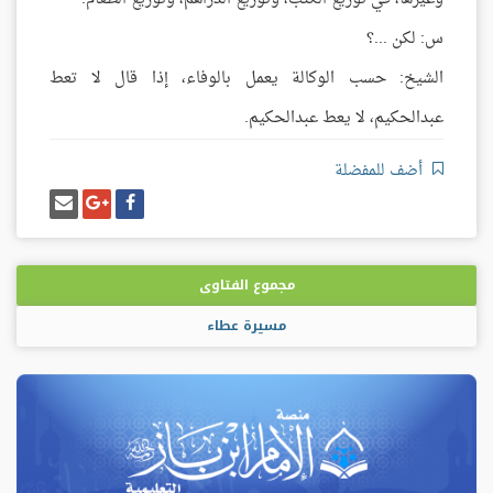
س: لكن ...؟
الشيخ: حسب الوكالة يعمل بالوفاء، إذا قال لا تعط
عبدالحكيم، لا يعط عبدالحكيم.
أضف للمفضلة
شارك
شارك
إرسل
على
على
إيميل
فيسبوك
غوغل
بلس
مجموع الفتاوى
مسيرة عطاء