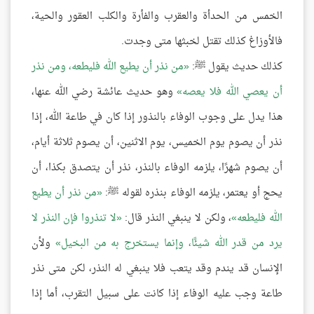
الخمس من الحدأة والعقرب والفأرة والكلب العقور والحية،
فالأوزاغ كذلك تقتل لخبثها متى وجدت.
كذلك حديث يقول ﷺ:
من نذر أن يطيع الله فليطعه، ومن نذر
أن يعصي الله فلا يعصه
وهو حديث عائشة رضي الله عنها،
هذا يدل على وجوب الوفاء بالنذور إذا كان في طاعة الله، إذا
نذر أن يصوم يوم الخميس، يوم الاثنين، أن يصوم ثلاثة أيام،
أن يصوم شهرًا، يلزمه الوفاء بالنذر، نذر أن يتصدق بكذا، أن
يحج أو يعتمر، يلزمه الوفاء بنذره لقوله ﷺ:
من نذر أن يطيع
الله فليطعه
، ولكن لا ينبغي النذر قال:
لا تنذروا فإن النذر لا
يرد من قدر الله شيئًا، وإنما يستخرج به من البخيل
ولأن
الإنسان قد يندم وقد يتعب فلا ينبغي له النذر، لكن متى نذر
طاعة وجب عليه الوفاء إذا كانت على سبيل التقرب، أما إذا