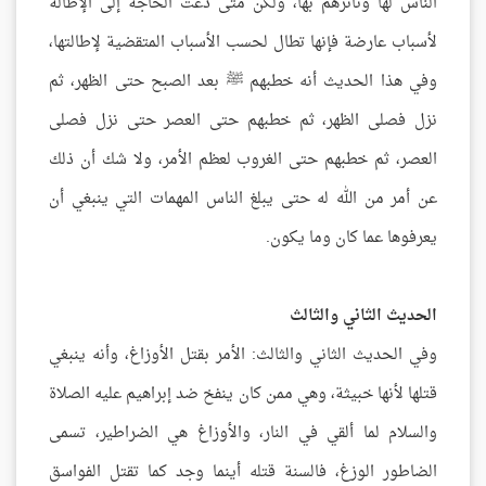
الناس لها وتأثرهم بها، ولكن متى دعت الحاجة إلى الإطالة
لأسباب عارضة فإنها تطال لحسب الأسباب المتقضية لإطالتها،
وفي هذا الحديث أنه خطبهم ﷺ بعد الصبح حتى الظهر، ثم
نزل فصلى الظهر، ثم خطبهم حتى العصر حتى نزل فصلى
العصر، ثم خطبهم حتى الغروب لعظم الأمر، ولا شك أن ذلك
عن أمر من الله له حتى يبلغ الناس المهمات التي ينبغي أن
يعرفوها عما كان وما يكون.
الحديث الثاني والثالث
وفي الحديث الثاني والثالث: الأمر بقتل الأوزاغ، وأنه ينبغي
قتلها لأنها خبيثة، وهي ممن كان ينفخ ضد إبراهيم عليه الصلاة
والسلام لما ألقي في النار، والأوزاغ هي الضراطير، تسمى
الضاطور الوزغ، فالسنة قتله أينما وجد كما تقتل الفواسق