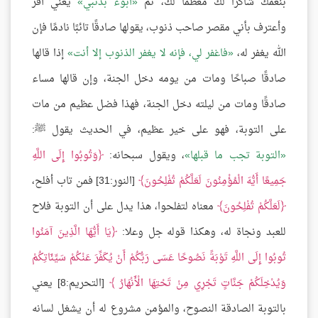
بنعمك شاكرًا لك معظمًا لك، ثم
أبوء بذنبي
يعني أقر
وأعترف بأني مقصر صاحب ذنوب، يقولها صادقًا تائبًا نادمًا فإن
الله يغفر له،
فاغفر لي، فإنه لا يغفر الذنوب إلا أنت
إذا قالها
صادقًا صباحًا ومات من يومه دخل الجنة، وإن قالها مساء
صادقًا ومات من ليلته دخل الجنة، فهذا فضل عظيم من مات
على التوبة، فهو على خير عظيم، في الحديث يقول ﷺ:
التوبة تجب ما قبلها
، ويقول سبحانه:
وَتُوبُوا إِلَى اللَّهِ
جَمِيعًا أَيُّهَ الْمُؤْمِنُونَ لَعَلَّكُمْ تُفْلِحُونَ
[النور:31] فمن تاب أفلح،
لَعَلَّكُمْ تُفْلِحُونَ
معناه لتفلحوا، هذا يدل على أن التوبة فلاح
للعبد ونجاة له، وهكذا قوله جل وعلا:
يَا أَيُّهَا الَّذِينَ آمَنُوا
تُوبُوا إِلَى اللَّهِ تَوْبَةً نَصُوحًا عَسَى رَبُّكُمْ أَنْ يُكَفِّرَ عَنْكُمْ سَيِّئَاتِكُمْ
وَيُدْخِلَكُمْ جَنَّاتٍ تَجْرِي مِنْ تَحْتِهَا الْأَنْهَارُ
[التحريم:8] يعني
بالتوبة الصادقة النصوح، والمؤمن مشروع له أن يشغل لسانه