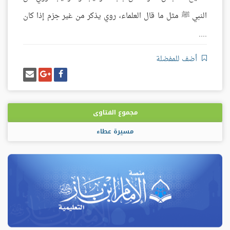
النبي ﷺ مثل ما قال العلماء، روي يذكر من غير جزم إذا كان
....
أضف للمفضلة
شارك
شارك
إرسل
على
على
إيميل
فيسبوك
غوغل
بلس
مجموع الفتاوى
مسيرة عطاء