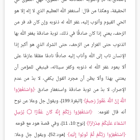
الحقيقة، وهكذا من قال: أستغفر الله العظيم الذي لا إله إلا هو
الحي القيوم وأتوب إليه، غفر الله له ذنوبه وإن كان قد فر من
الزحف، يعني إذا كان صادقًا في ذلك، توبة صادقة يغفر الله بها
الذنوب حتى الفرار من الزحف، حتى الشرك الذي هو أكبر إذا
الإنسان تاب إلى الله وأناب إليه صادقًا نادمًا مقلعًا عازمًا على
ألا يعود غفر الله له ذنوبه وكفر سيئاته، فينبغي للمؤمن أن
يعتني بهذا وألا يظن أن مجرد القول يكفي، لا بدّ من عدم
الإصرار، لا بدّ من توبة صادقة واستغفار صادق
وَاسْتَغْفِرُوا
اللَّهَ إِنَّ اللَّهَ غَفُورٌ رَحِيمٌ
[البقرة:199]، ويقول جل وعلا عن نوح
أنه قال لقومه:
اسْتَغْفِرُوا رَبَّكُمْ إِنَّهُ كَانَ غَفَّارًا
۝
يُرْسِلِ
السَّمَاءَ عَلَيْكُمْ مِدْرَارًا
[نوح:10، 11]، وفي قصة هود مع قومه
اسْتَغْفِرُوا رَبَّكُمْ ثُمَّ تُوبُوا إِلَيْهِ
[هود:52]، ويقول جل وعلا: