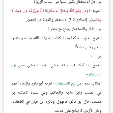
س: هل الاستغفار يكون سببًا من أسباب الرزق؟
الشيخ:
وَمَنْ يَتَّقِ اللَّهَ يَجْعَلْ لَهُ مَخْرَجًا
۝
وَيَرْزُقْهُ مِنْ حَيْثُ لَا
يَحْتَسِبُ
[الطلاق:2-3] الاستغفار والتوبة من التقوى.
س: الذكر والاستغفار يجمع مع بعض؟
الشيخ: نعم، تارة كذا وتارة كذا، تارة يذكر الله، وتارة يستغفر،
ولكن يكون صادقًا.
س: ...؟
الشيخ: ما أذكر فيه بأسًا، حشى عليه المحشي
من لزم
الاستغفار
.
الطالب: نعم
من لزم الاستغفار
أخرجه أبو داود والإمام أحمد
في المسند وابن ماجه والحاكم، وفي سنده الحكيم بن
مصعب، قال أبو حاتم: مجهول: وذكره ابن حبان في الضعفاء،
وقال الأزدي: لا يتابع على حديثه.