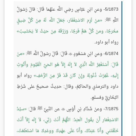
5/1873- وعنِ ابْنِ عَبَّاسٍ رضِي اللَّه عنْهُما قَال: قالَ رَسُولُ
اللَّهِ ﷺ:
منْ لَزِم الاسْتِغْفَار، جَعَلَ اللَّه لَهُ مِنْ كُلِّ ضِيقٍ
مخْرجًا، ومنْ كُلِّ هَمٍّ فَرجًا، وَرَزَقَهُ مِنْ حيْثُ لاَ يَحْتَسِبُ
رواه أبو داود.
6/1874- وعنِ ابْنِ مَسْعُودٍ
قَالَ: قَالَ رسُولُ اللَّه ﷺ:
منْ

قَالَ: أَسْتَغْفِرُ اللَّه الَّذِي لاَ إِلَهَ إِلاَّ هُو الحيَّ الْقَيُّومَ وأَتُوبُ
إِلَيهِ، غُفِرَتْ ذُنُوبُهُ وإِنْ كَانَ قَدْ فَرَّ مِنَ الزَّحْفِ
رواه أبو
داود والترمذي والحاكِمُ، وقال: حدِيثٌ صحيحٌ على شَرْطِ
البُخَارِيِّ ومُسلمٍ.
7/1875- وعنْ شَدَّادِ بْنِ أَوْسٍ
عن النَّبِيِّ ﷺ قالَ:
سيِّدُ

الاسْتِغْفار أَنْ يقُول الْعبْدُ: اللَّهُمَّ أَنْتَ رَبِّي، لاَ إِلَه إِلاَّ أَنْتَ
خَلَقْتَني وأَنَا عَبْدُكَ، وأَنَا عَلَى عهْدِكَ ووعْدِكَ مَا اسْتَطَعْتُ،