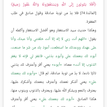
أَفَلَا يَتُوبُونَ إِلَى اللَّهِ وَيَسْتَغْفِرُونَهُ وَاللَّهُ غَفُورٌ رَحِيمٌ
[المائدة:74] فلا بدّ من توبة صادقة وقول صادق في طلب
المغفرة.
وهكذا حديث سيد الاستغفار وهو أفضل الاستغفار وأكمله أن
يقول:
اللهم أنت ربي لا إله إلا أنت خلقتني وأنا عبدك، وأنا
على عهدك ووعدتك ما استطعت، أعوذ بك من شر ما صنعت،
أبوء لك بنعمتك علي وأبوء بذنبي، فاغفر لي فإنه لا يغفر
الذنوب إلا أنت
معناه:
أبوء
يعني أقر وأعترف لك بذنبي
تائبًا نادما، لا بدّ من توبة صادقة، ثم قال:
وأبوء لك بنعمتك
عليّ
يعني أشكر نعمتك وأعترف بنعمتك وأشكرك عليها،
يعترف بالنعم ويشكر الله عليها، ويعترف بالذنوب ويتوب منها،
هكذا الصادق.
أبوء لك بنعمتك علي
يعني أقر وأعترف