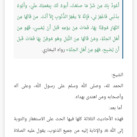
أَعُوذُ بِكَ مِنْ شَرِّ مَا صنَعْتُ، أَبوءُ لَكَ بِنِعْمتِكَ علَيَ، وأَبُوءُ
بذَنْبي فَاغْفِرْ لِي، فَإِنَّهُ لاَ يغْفِرُ الذُّنُوبِ إِلاَّ أَنْتَ. منْ قَالَهَا مِنَ
النَّهَارِ مُوقِنًا بِهَا، فَماتَ مِنْ يوْمِهِ قَبْل أَنْ يُمْسِيَ، فَهُو مِنْ
أَهْلِ الجنَّةِ، ومَنْ قَالَهَا مِنَ اللَّيْلِ وهُو مُوقِنٌ بِهَا فَمَاتَ قَبل
أَنْ يُصْبِح، فهُو مِنْ أَهْلِ الجنَّةِ
رواه البخاري.
الشيخ:
الحمد لله، وصلى الله وسلم على رسول الله، وعلى آله
وأصحابه ومن اهتدى بهداه.
أما بعد:
فهذه الأحاديث الثلاثة كلها فيها الحث على الاستغفار والتوبة
إلى الله
والإنابة إليه من جميع الذنوب، يقول عليه الصلاة
