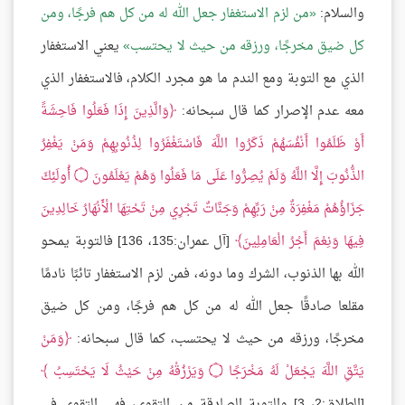
والسلام:
من لزم الاستغفار جعل الله له من كل هم فرجًا، ومن
كل ضيق مخرجًا، ورزقه من حيث لا يحتسب
يعني الاستغفار
الذي مع التوبة ومع الندم ما هو مجرد الكلام، فالاستغفار الذي
معه عدم الإصرار كما قال سبحانه:
وَالَّذِينَ إِذَا فَعَلُوا فَاحِشَةً
أَوْ ظَلَمُوا أَنْفُسَهُمْ ذَكَرُوا اللَّهَ فَاسْتَغْفَرُوا لِذُنُوبِهِمْ وَمَنْ يَغْفِرُ
الذُّنُوبَ إِلَّا اللَّهُ وَلَمْ يُصِرُّوا عَلَى مَا فَعَلُوا وَهُمْ يَعْلَمُونَ
۝
أُولَئِكَ
جَزَاؤُهُمْ مَغْفِرَةٌ مِنْ رَبِّهِمْ وَجَنَّاتٌ تَجْرِي مِنْ تَحْتِهَا الْأَنْهَارُ خَالِدِينَ
فِيهَا وَنِعْمَ أَجْرُ الْعَامِلِينَ
[آل عمران:135، 136] فالتوبة يمحو
الله بها الذنوب، الشرك وما دونه، فمن لزم الاستغفار تائبًا نادمًا
مقلعا صادقًا جعل الله له من كل هم فرجًا، ومن كل ضيق
مخرجًا، ورزقه من حيث لا يحتسب، كما قال سبحانه:
وَمَنْ
يَتَّقِ اللَّهَ يَجْعَلْ لَهُ مَخْرَجًا
۝
وَيَرْزُقْهُ مِنْ حَيْثُ لَا يَحْتَسِبُ
[الطلاق:2، 3] والتوبة الصادقة من التقوى، فهي التقوى في