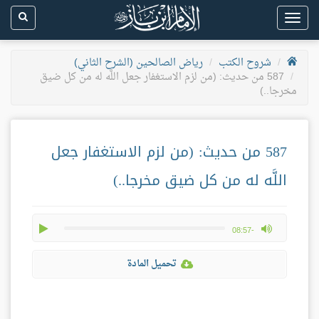
Toggle
navigation
شروح الكتب
رياض الصالحين (الشرح الثاني)
587 من حديث: (من لزم الاستغفار جعل اللَّه له من كل ضيق
مخرجا..)
587 من حديث: (من لزم الاستغفار جعل
اللَّه له من كل ضيق مخرجا..)
play
max volume
-08:57
تحميل المادة