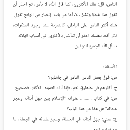
الناس، قل: هلك الأكثرون، كما قال الله، لا بأس، ثم احذر أن
تقول هذا عُجبًا وتكبرًا، لا، أما من باب الإخبار عن الواقع تقول:
هلك أكثر الناس على الباطل، كالتعزية عند وجود المنكرات،
لكن أنت بنفسك احذر أن تتأسَّى بالأكثرين في أسباب الهلاك.
نسأل الله للجميع التوفيق.
الأسئلة:
س: قول بعض الناس: الناس في جاهليةٍ؟
ج: أكثرهم في جاهليةٍ، نعم، فإذا أراد العموم –الأكثر- فصحيح.
س: في كتاب .......... عنوانه "الإسلام بين جهل أبنائه وعجز
علمائه" هل هذا من هذا الباب؟
ج: يعني: جهل أبنائه في الجملة، وعجز علمائه في الجملة، ما
هو مُراده كلهم.