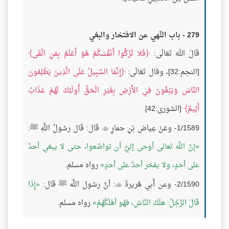
279 - باب النَّهي عن الافتخار والبغي
قَالَ الله تَعَالَى:
فَلا تُزَكُّوا أَنْفُسَكُمْ هُوَ أَعْلَمُ بِمَنِ اتَّقَى
[النجم:32]، وقال تَعَالَى:
إِنَّمَا السَّبِيلُ عَلَى الَّذِينَ يَظْلِمُونَ
النَّاسَ وَيَبْغُونَ فِي الأَرْضِ بِغَيْرِ الْحَقِّ أُولَئِكَ لَهُمْ عَذَابٌ
أَلِيمٌ
[الشورى:42].
1/1589- وعَنْ عِياض بْنِ حمارٍ
قَال: قَال رسُولُ اللَّهِ ﷺ:

إنَّ اللَّه تَعالى أوحى إليَّ أن تواضَعوا، حتى لا يبغي أحدٌ
على أحدٍ، ولا يفخر أحدٌ على أحدٍ
رواه مسلم.
2/1590- وعن أَبي هُريرةَ
: أنَّ رسُول اللَّه ﷺ قَال:
إِذَا

قَالَ الرَّجُلُ: هلَكَ النَّاسُ، فهُو أهْلَكُهُمْ
رواه مسلم.