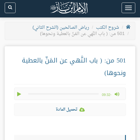
Toggle
navigation
شروح الكتب
رياض الصالحين (الشرح الثاني)
501 من: ( باب النَّهي عن المَنِّ بالعطية ونحوها)
501 من: ( باب النَّهي عن المَنِّ بالعطية
ونحوها)
play
max volume
-09:32
تحميل المادة