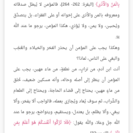
بِالْمَنِّ وَالْأَذَى
[البقرة: 262- 264]، فالمؤمن لا يُبطل صدقاته
ومعروفه بالمن والأذى على إخوانه أو على الفقراء، بل يتصدَّق
ويُحسِن، ولا يمن، ولا يُؤذي، هكذا المؤمن، يرجو ما عند الله
.

وهكذا يجب على المؤمن أن يحذر الفخر والخيلاء والعُجْب
والبغي على الناس، لماذا؟
أنت ابن آدم، من ترابٍ، من نطفةٍ، من ماء مهين، يجب على
المؤمن أن ينظر إلى أصله وحاله، وأنه مسكين ضعيف، خُلق
من ماءٍ مهين، يحتاج إلى قضاء الحاجة، ويحتاج إلى الطعام
والشَّراب، ثم سوف يُعاد ويُجازى بعمله، فالواجب ألا يفخر، وألا
يبغي، وألا يظلم، بل يعتدل، ويستقيم، ويتواضع، يرجو ما عند
الله جل وعلا، والله يقول:
فَلَا تُزَكُّوا أَنْفُسَكُمْ هُوَ أَعْلَمُ بِمَنِ