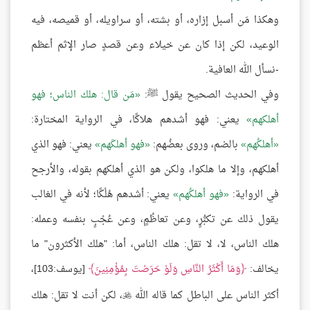
وهكذا مَن أسبل إزاره، أو بشته، أو سراويله، أو قميصه، فيه
الوعيد، لكن إذا كان عن خيلاء وعن قصدٍ صار الإثم أعظم
-نسأل الله العافية.
وفي الحديث الصحيح يقول ﷺ:
مَن قال: هلك الناس؛ فهو
أهلكهم
يعني: فهو أشدهم هلاكًا، في الرواية المختارة:
أهلكُهم
بالضم، وروى بعضُهم:
فهو أهلكَهم
يعني: فهو الذي
أهلكهم، وإلا ما هلكوا، ولكن هو الذي أهلكهم بقوله، والأرجح
في الرواية:
فهو أهلكُهم
يعني: أشدهم هُلْكًا؛ لأنه في الغالب
يقول ذلك عن تكبُّرٍ، وعن تعاظُمٍ، وعن عُجْبٍ بنفسه وعمله:
هلك الناس، لا، لا تقل: هلك الناس، أما: "هلك الأكثرون" ما
يخالف:
وَمَا أَكْثَرُ النَّاسِ وَلَوْ حَرَصْتَ بِمُؤْمِنِينَ
[يوسف:103]،
أكثر الناس على الباطل كما قاله الله
، لكن أنت لا تقل: هلك
