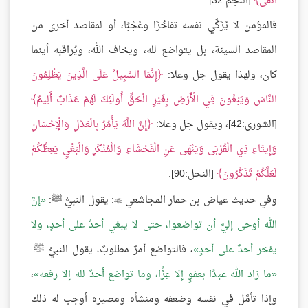
اتَّقَى
[النجم:32].
فالمؤمن لا يُزَكِّي نفسه تفاخُرًا وعُجْبًا، أو لمقاصد أخرى من
المقاصد السيئة، بل يتواضع لله، ويخاف الله، ويُراقبه أينما
كان، ولهذا يقول جل وعلا:
إِنَّمَا السَّبِيلُ عَلَى الَّذِينَ يَظْلِمُونَ
النَّاسَ وَيَبْغُونَ فِي الْأَرْضِ بِغَيْرِ الْحَقِّ أُولَئِكَ لَهُمْ عَذَابٌ أَلِيمٌ
[الشورى:42]، ويقول جل وعلا:
إِنَّ اللَّهَ يَأْمُرُ بِالْعَدْلِ وَالْإِحْسَانِ
وَإِيتَاءِ ذِي الْقُرْبَى وَيَنْهَى عَنِ الْفَحْشَاءِ وَالْمُنْكَرِ وَالْبَغْيِ يَعِظُكُمْ
لَعَلَّكُمْ تَذَكَّرُونَ
[النحل:90].
وفي حديث عياض بن حمار المجاشعي
: يقول النبيُّ ﷺ:
إنَّ

الله أوحى إليَّ أن تواضعوا، حتى لا يبغي أحدٌ على أحدٍ، ولا
يفخر أحدٌ على أحدٍ
، فالتواضع أمرٌ مطلوبٌ، يقول النبيُّ ﷺ:
ما زاد الله عبدًا بعفوٍ إلا عِزًّا، وما تواضع أحدٌ لله إلا رفعه
،
وإذا تأمَّل في نفسه وضعفه ومنشأه ومصيره أوجب له ذلك