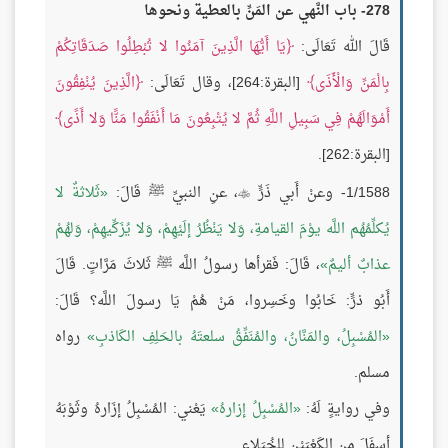
278- باب النَّهي عن المَنِّ بالعطية ونحوها
قَالَ الله تَعَالَى:
يَا أَيُّهَا الَّذِينَ آمَنُوا لا تُبْطِلُوا صَدَقَاتِكُمْ
بِالْمَنِّ وَالْأَذَى
[البقرة:264]، وقال تَعَالَى:
الَّذِينَ يُنْفِقُونَ
أَمْوَالَهُمْ فِي سَبِيلِ اللَّهِ ثُمَّ لا يُتْبِعُونَ مَا أَنْفَقُوا مَنًّا وَلا أَذًى
[البقرة:262].
1/1588- وعنْ أَبي ذَرٍّ
، عنِ النبيِّ ﷺ قَالَ:
ثَلاثةٌ لا

يُكلِّمُهُم اللَّه يوْمَ القيامةِ، وَلا يَنْظُرُ إلَيْهِمْ، وَلا يُزَكِّيهِمْ، وَلهُمْ
عذابٌ أليمٌ
، قَالَ: فَقرأها رسولُ اللَّه ﷺ ثَلاثَ مَرَّاتٍ. قَالَ
أَبُو ذرٍّ: خَابُوا وخَسِروا، مَنْ هُمْ يَا رسولَ اللَّه؟ قَالَ:
المُسْبِلُ، والمَنَّانُ، والمُنَفِّقُ سلعتَهُ بالحَلِفِ الكَاذبِ
رواه
مسلم.
وفي روايةٍ لَهُ:
المُسْبِلُ إزارهُ
يَعْني: المُسْبِلُ إزَارهُ وثَوْبَهُ
أسفَلَ مِن الكَعْبَيْنِ للخُيَلاءِ.