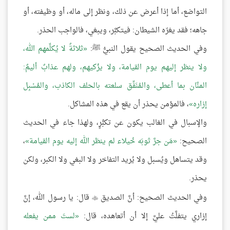
التواضع، أما إذا أعرض عن ذلك، ونظر إلى ماله، أو وظيفته، أو
جاهه؛ فقد يغرّه الشيطان: فيتكبَّر، ويبغي، فالواجب الحذر.
وفي الحديث الصحيح يقول النبيُّ ﷺ:
ثلاثةٌ لا يُكلِّمهم الله،
ولا ينظر إليهم يوم القيامة، ولا يزُكيهم، ولهم عذابٌ أليمٌ:
المنَّان بما أعطى، والمُنَفِّق سلعته بالحلف الكاذب، والمُسْبِل
إزاره
، فالمؤمن يحذر أن يقع في هذه المشاكل.
والإسبال في الغالب يكون عن تكبُّرٍ، ولهذا جاء في الحديث
الصحيح:
مَن جرَّ ثوبَه خُيلاء لم ينظر الله إليه يوم القيامة
،
وقد يتساهل ويُسبل ولا يُريد التفاخر ولا البغي ولا الكبر، ولكن
يحذر.
وفي الحديث الصحيح: أنَّ الصديق
قال: يا رسول الله، إنَّ

إزاري يتفلَّتُ عليَّ إلا أن أتعاهده، قال:
لستَ ممن يفعله