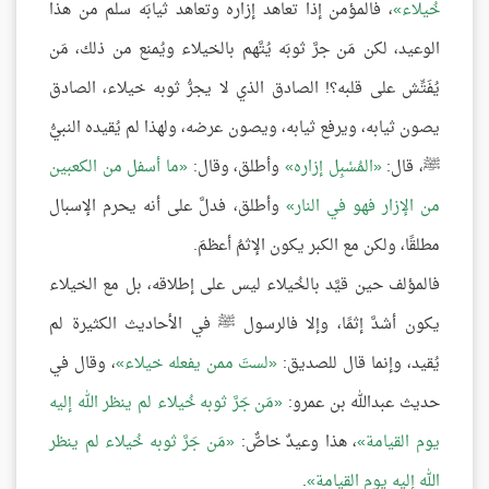
خُيلاء
، فالمؤمن إذا تعاهد إزاره وتعاهد ثيابَه سلم من هذا
الوعيد، لكن مَن جرَّ ثوبَه يُتَّهم بالخيلاء ويُمنع من ذلك، مَن
يُفَتِّش على قلبه؟! الصادق الذي لا يجرُّ ثوبه خيلاء، الصادق
يصون ثيابه، ويرفع ثيابه، ويصون عرضه، ولهذا لم يُقيده النبيُّ
ﷺ، قال:
المُسْبِل إزاره
وأطلق، وقال:
ما أسفل من الكعبين
من الإزار فهو في النار
وأطلق، فدلَّ على أنه يحرم الإسبال
مطلقًا، ولكن مع الكبر يكون الإثمُ أعظمَ.
فالمؤلف حين قيَّد بالخُيلاء ليس على إطلاقه، بل مع الخيلاء
يكون أشدَّ إثمًا، وإلا فالرسول ﷺ في الأحاديث الكثيرة لم
يُقيد، وإنما قال للصديق:
لستَ ممن يفعله خيلاء
، وقال في
حديث عبدالله بن عمرو:
مَن جَرَّ ثوبه خُيلاء لم ينظر الله إليه
يوم القيامة
، هذا وعيدٌ خاصٌّ:
مَن جَرَّ ثوبه خُيلاء لم ينظر
الله إليه يوم القيامة
.