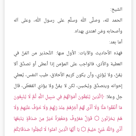
الشيخ:
الحمد لله، وصلَّى الله وسلَّم على رسول الله، وعلى آله
وأصحابه ومَن اهتدى بهداه.
أما بعد:
فهذه الأحاديث والآيات: الأول منها: التَّحذير من المَنِّ في
العطية والأذى، فالواجب على المؤمن إذا أعطى أو تصدَّق ألا
يَمُنَّ، ولا يُؤذِي، وأن يكون كريم الأخلاق، طيب النفس، يُعطي
إخوانه ويتصدَّق ويُحْسِن، لكن لا يمُنُّ ولا يؤذي المُعْطَى، قال
جل وعلا:
الَّذِينَ يُنْفِقُونَ أَمْوَالَهُمْ فِي سَبِيلِ اللَّهِ ثُمَّ لَا يُتْبِعُونَ
مَا أَنْفَقُوا مَنًّا وَلَا أَذًى لَهُمْ أَجْرُهُمْ عِنْدَ رَبِّهِمْ وَلَا خَوْفٌ عَلَيْهِمْ وَلَا
هُمْ يَحْزَنُونَ
۝
قَوْلٌ مَعْرُوفٌ وَمَغْفِرَةٌ خَيْرٌ مِنْ صَدَقَةٍ يَتْبَعُهَا
أَذًى وَاللَّهُ غَنِيٌّ حَلِيمٌ
۝
يَا أَيُّهَا الَّذِينَ آمَنُوا لَا تُبْطِلُوا صَدَقَاتِكُمْ