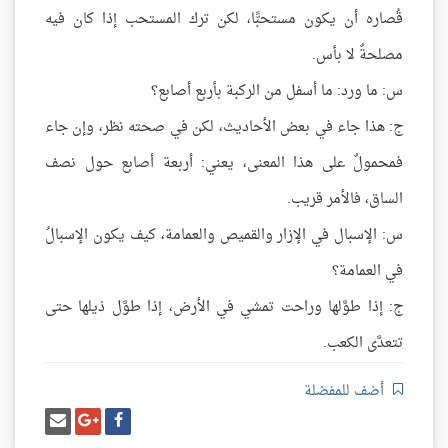
قُصاره أن يكون مستحبًّا، لكن ترك المستحب إذا كان فيه
مصلحةٌ لا بأس.
س: ما ورد: ما أسفل من الركبة بأربع أصابع؟
ج: هذا جاء في بعض الأحاديث، لكن في صحته نظر، وإن جاء
فمحمولٌ على هذا المعنى، يعني: أربعة أصابع حول نصف
الساق، فالأمر قريب.
س: الإسبال في الإزار والقميص والعمامة، كيف يكون الإسبالُ
في العمامة؟
ج: إذا طوَّلها وراحت تمشي في الأرض، إذا طوَّل ذيلها حتى
تتعدَّى الكعب.
أضف للمفضلة
شارك
شارك
إرسل
على
على
إيميل
فيسبوك
غوغل