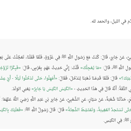
ُم في الليل، والحمد لله.
ْبِيِّ، عَنْ جَابِرٍ، قَالَ: كُنْتُ مَعَ رَسُولِ اللَّهِ ﷺ فِي غَزْوَةٍ، فَلَمَّا قَفَلْنَا، تَعَجَّلْتُ عَلَى بَعِ
َسُولِ اللَّهِ ﷺ، قَالَ:
مَا يُعْجِلُكَ
قُلْتُ: إِنِّي حَدِيثُ عَهْدٍ بِعُرْسٍ، قَالَ:
فَبِكْرًا تَزَوَّج
اَعِبُكَ؟
قَالَ: فَلَمَّا قَدِمْنَا ذَهَبْنَا لِنَدْخُلَ، فَقَالَ:
أَمْهِلُوا، حَتَّى تَدْخُلُوا لَيْلًا - أَيْ عِشَ
ي الثِّقَةُ: أَنَّهُ قَالَ فِي هَذَا الحَدِيثِ -
الكَيْسَ الكَيْسَ يَا جَابِرُ
يَعْنِي الوَلَدَ.
فَرٍ، حَدَّثَنَا شُعْبَةُ، عَنْ سَيَّارٍ، عَنِ الشَّعْبِيِّ، عَنْ جَابِرِ بْنِ عَبْدِ اللَّهِ رَضِيَ اللَّهُ عَنْهُمَا: أَ
َتَّى تَسْتَحِدَّ المُغِيبَةُ، وَتَمْتَشِطَ الشَّعِثَةُ
قَالَ: قَالَ رَسُولُ اللَّهِ ﷺ:
فَعَلَيْكَ بِالكَي
َبِيِّ ﷺ: فِي الكَيْسِ.