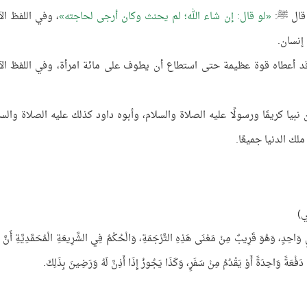
 قال ﷺ:
لو قال: إن شاء الله؛ لم يحنث وكان أرجى لحاجته
، وفي اللفظ الآ
 إنسان.
 قد أعطاه قوة عظيمة حتى استطاع أن يطوف على مائة امرأة، وفي اللفظ الآ
ن نبيا كريمًا ورسولًا عليه الصلاة والسلام، وأبوه داود كذلك عليه الصلاة والسل
لك الدنيا جميعًا.
ِي)
َاحِدٍ، وَهُوَ قَرِيبٌ مِنْ مَعْنَى هَذِهِ التَّرْجَمَةِ، وَالْحُكْمُ فِي الشَّرِيعَةِ الْمُحَمَّدِيَّةِ أَنَّ ذ
جَ دَفْعَةً وَاحِدَةً أَوْ يَقْدُمُ مِنْ سَفَرٍ، وَكَذَا يَجُوزُ إِذَا أَذِنَّ لَهُ وَرَضِينَ بِذَلِكَ.