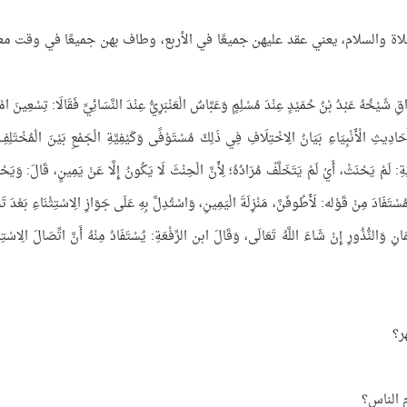
لاة والسلام، يعني عقد عليهن جميعًا في الأربع، وطاف بهن جميعًا في وقت مع
َيْخُهُ عَبْدُ بْنُ حُمَيْدٍ عِنْدَ مُسْلِمٍ وَعَبَّاسٌ الْعَنْبَرِيُّ عِنْدَ النَّسَائِيِّ فَقَالَا: تِسْعِينَ امْر
َحَادِيثِ الْأَنْبِيَاءِ بَيَانُ الِاخْتِلَافِ فِي ذَلِكَ مُسْتَوْفًى وَكَيْفِيَّةِ الْجَمْعِ بَيْنَ الْمُخْتَلِفِ
َمْ يَحْنَثْ، أَيْ لَمْ يَتَخَلَّفْ مُرَادُهُ؛ لِأَنَّ الْحِنْثَ لَا يَكُونُ إِلَّا عَنْ يَمِينٍ، قَالَ: وَيَحْت
ُسْتَفَادَ مِنْ قَوْله: لَأَطُوفَنَّ، مَنْزِلَةَ الْيَمِينِ، وَاسْتُدِلَّ بِهِ عَلَى جَوَازِ الِاسْتِثْنَاءِ بَعْدَ تَخ
نِ وَالنُّذُورِ إِنْ شَاءَ اللَّهُ تَعَالَى، وَقَالَ ابن الرِّفْعَةِ: يُسْتَفَادُ مِنْهُ أَنَّ اتِّصَالَ الِاسْتِثْ
ر؟
 الناس؟