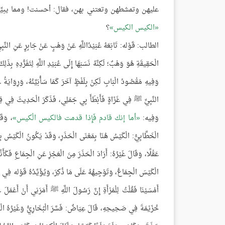
عليهن وتمشطهن وتعتني بهن، فقال: أحسنت! ومما يبيِّن 
الكيس الكيس
؟
الطالب: قَوْله: تَابَعَهُ عُبَيْدُاللَّهِ عَنْ وَهْبٍ عَنْ جَابِرٍ عَن
الْحَقِيقَةِ هُوَ وَهْبٌ؛ لَكِنَّهُ نَسَبَهَا إِلَى عُبَيْدِ اللَّهِ لِتَفَرُّدِهِ
وَفِيهِ مَقْصُودُ الْبَابِ لَكِنْ بِلَفْظٍ آخَرَ كَمَا سَأُبَيِّنُهُ، وَرِوَايَةُ 
النَّبِيِّ ﷺ فِي غَزَاةٍ فَأَبْطَأَ بِي جَمَلِي، فَذَكَرَ الْحَدِيثَ فِي قِص
وَفِيه:
أما إنك قادم فَإِذا قدمت فالكيس الْكيس
، وَقَ
الْخَطَّابِيُّ: الْكَيْسُ هُنَا بِمَعْنَى الْحَذَرِ، وَقَدْ يَكُونُ الْكَيْسُ 
عَقْلًا، وَقَالَ غَيْرُهُ: أَرَادَ الْحَذَرَ مِنَ الْعَجْزِ عَنِ الْجِمَاعِ فَ
الْكَيْسَ الْجِمَاعُ، وَتَوْجِيهُهُ عَلَى مَا ذُكِرَ، وَيُؤَيِّدُهُ قَوْله فِي رِ
أَمْسَيْنَا فَقُلْتُ لِلْمَرْأَةِ إِنَّ رَسُولَ اللَّهِ ﷺ أَمَرَنِي أَنْ أَعْم
خُزَيْمَةَ فِي صَحِيحِهِ، قَالَ عِيَاضٌ: فَسَّرَ الْبُخَارِيُّ وَغَيْرُهُ ال