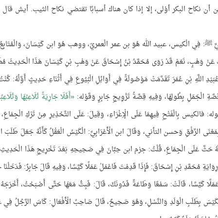
أن نكاح البكر أوْلى، إلا إذا كان هناك أسبابًا تقتضي نكاح الثيب. أيش قال 
ِ النَّبِيِّ ﷺ: فِي الْكيس، عبيد الله هُوَ بن عمر الْعمريّ، ووهب هُوَ ابن كَيْسَانَ، وَالْمُتَابِع
 بِذَلِكَ عَنْ وَهْبٍ، نَعَمْ قَدْ رَوَى مُحَمَّدُ بْنُ إِسْحَاقَ عَنْ وَهْبِ بْنِ كَيْسَانَ هَذَا الْحَدِيثَ مُطَ
عُبَيْدِ اللَّهِ بْنِ عُمَرَ تَقَدَّمَتْ مَوْصُولَةً فِي أَوَائِلِ الْبُيُوعِ فِي أَثْنَاءِ حَدِيثٍ أَوَّلُهُ: كُنْت
َّةِ الْجَمَلِ بِطُولِهَا، وَفِيهِ قِصَّةُ تَزْوِيجِ جَابِرٍ وَقَوْله:
أَفَلَا جَارِيَةً تُلَاعِبُهَا وَتُلَاعِب
وله: فالكيس بِالْفَتْحِ فِيهِمَا عَلَى الْإِغْرَاءِ، وَقِيلَ: عَلَى التَّحْذِيرِ مِنْ تَرْكِ الْجِمَاعِ، 
بِمَعْنَى الرِّفْقِ وَحسن التأني، وَقَالَ ابن الْأَعْرَابِيِّ: الْكَيْسُ الْعَقْلُ كَأَنَّهُ جَعَلَ طَلَبَ الْو
كَأَنَّهُ حَثَّ عَلَى الْجِمَاعِ، قُلْتُ: جزم ابن حِبَّانَ فِي صَحِيحِهِ بَعْدَ تَخْرِيجِ هَذَا الْحَدِيثِ بِ
وَايَةِ مُحَمَّدِ بْنِ إِسْحَاقَ: فَإِذَا قَدِمْتَ فَاعْمَلْ عَمَلًا كَيِّسًا، وَفِيهِ قَالَ جَابِرٌ: فَدَخَلْنَا 
َلَ عَمَلًا كَيِّسًا، قَالَتْ: سَمْعًا وَطَاعَةً فَدُونَكَ، قَالَ: فَبِتُّ مَعَهَا حَتَّى أَصْبَحْتُ، أَخْرَجَه
ْكَيْسَ بِطَلَبِ الْوَلَدِ وَالنَّسْلِ، وَهُوَ صَحِيحٌ، قَالَ صَاحِبُ الْأَفْعَالِ: كَاسَ الرَّجُلُ فِي عَم