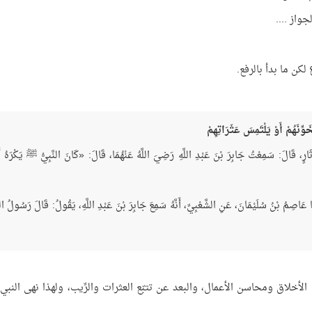
جواز ....
لكن ما بدأ بالرفع.
وِّنَهُمْ أَوْ يَلْتَمِسَ عَثَرَاتِهِمْ
 دِثَارٍ، قَالَ: سَمِعْتُ جَابِرَ بْنَ عَبْدِ اللَّهِ رَضِيَ اللَّهُ عَنْهُمَا، قَالَ: «كَانَ النَّبِيُّ ﷺ يَكْرَهُ أ
بَرَنَا عَاصِمُ بْنُ سُلَيْمَانَ، عَنِ الشَّعْبِيِّ، أَنَّهُ سَمِعَ جَابِرَ بْنَ عَبْدِ اللَّهِ، يَقُولُ: قَالَ رَسُولُ اللّ
أخلاق ومحاسن الأعمال، والبعد عن تتبّع العثرات والرِّيب، ولهذا نهى النبي