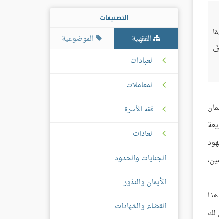
التصنيفات
مَا
الفقهية
الموضوعية
افَ
العبادات
المعاملات
مان
فقه الأسرة
يعة
العادات
هود
الجنايات والحدود
ين،
الأيمان والنذور
هذا
القضاء والشهادات
بغي لك