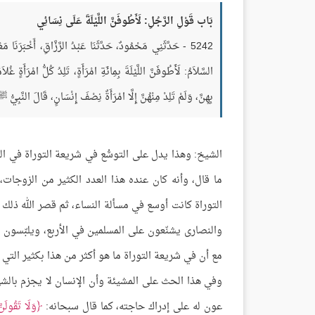
بَاب قَوْلِ الرَّجُلِ: لَأَطُوفَنَّ اللَّيْلَةَ عَلَى نِسَائِي
5242 - حَدَّثَنِي مَحْمُودٌ، حَدَّثَنَا عَبْدُ الرَّزَّاقِ، أَخْبَرَنَ
السَّلاَمُ: لَأَطُوفَنَّ اللَّيْلَةَ بِمِائَةِ امْرَأَةٍ، تَلِدُ كُلُّ امْرَأَةٍ 
بِهِنَّ، وَلَمْ تَلِدْ مِنْهُنَّ إِلَّا امْرَأَةٌ نِصْفَ إِنْسَانٍ، قَالَ النَّبِيُّ
الشيخ: وهذا يدل على التوسُّع في شريعة التوراة في ال
ما قال، وأنه كان عنده هذا العدد الكثير من الزوجا
التوراة كانت أوسع في مسألة النساء، ثم قصر الله ذلك 
والنصارى يشنّعون على المسلمين في الأربع، ويلبّسون عل
مع أن في شريعة التوراة ما هو أكثر من هذا بكثير التي
وفي هذا الحث على المشيئة وأن الإنسان لا يجزم بالشيء
عون له على إدراك حاجته، كما قال سبحانه:
وَلَا تَقُولَن