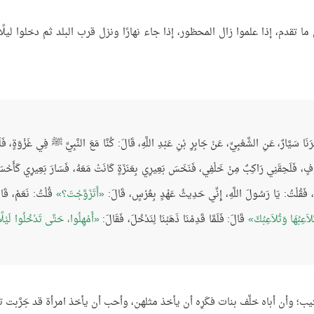
ما تقدم، إذا علموا زال المحظور، إذا جاء نهارًا ونزل قرب البلد ثم دخلوا ليلًا 
َرَنَا سَيَّارٌ، عَنِ الشَّعْبِيِّ، عَنْ جَابِرِ بْنِ عَبْدِ اللَّهِ، قَالَ: كُنَّا مَعَ النَّبِيِّ ﷺ فِي غَزْوَةٍ، فَلَم
َطُوفٍ، فَلَحِقَنِي رَاكِبٌ مِنْ خَلْفِي، فَنَخَسَ بَعِيرِي بِعَنَزَةٍ كَانَتْ مَعَهُ، فَسَارَ بَعِيرِي كَأَحْس
ِ ﷺ، فَقُلْتُ: يَا رَسُولَ اللَّهِ، إِنِّي حَدِيثُ عَهْدٍ بِعُرْسٍ، قَالَ:
أَتَزَوَّجْتَ؟
قُلْتُ: نَعَمْ، قَا
ُلاَعِبُهَا وَتُلاَعِبُكَ
قَالَ: فَلَمَّا قَدِمْنَا ذَهَبْنَا لِنَدْخُلَ، فَقَالَ:
أَمْهِلُوا، حَتَّى تَدْخُلُوا لَيْلً
يب؛ وأن أباه خلَّف بنات فكَرِه أن يأخذ مثلهن، وأحب أن يأخذ امرأة قد جَرَّبت ت