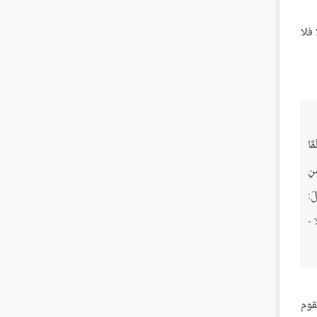
فلا
َّا
َنِ
لَ:
ا -
قوم