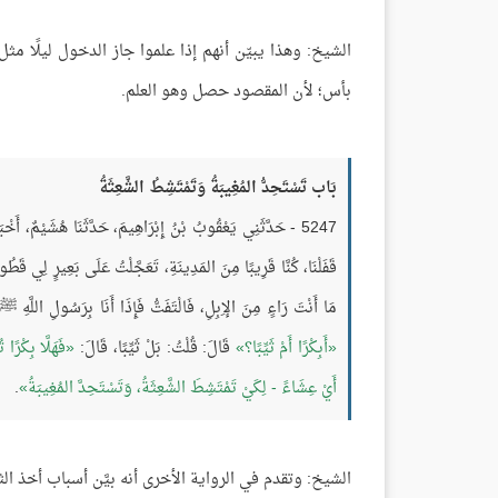
الشيخ: وهذا يبيّن أنهم إذا علموا جاز الدخول ليلًا مثل 
بأس؛ لأن المقصود حصل وهو العلم.
بَاب تَسْتَحِدُّ المُغِيبَةُ وَتَمْتَشِطُ الشَّعِثَةُ
5247 - حَدَّثَنِي يَعْقُوبُ بْنُ إِبْرَاهِيمَ، حَدَّثَنَا هُشَيْمٌ، أَخْب
قَفَلْنَا، كُنَّا قَرِيبًا مِنَ المَدِينَةِ، تَعَجَّلْتُ عَلَى بَعِيرٍ لِي ق
مَا أَنْتَ رَاءٍ مِنَ الإِبِلِ، فَالْتَفَتُّ فَإِذَا أَنَا بِرَسُولِ اللَّه
أَبِكْرًا أَمْ ثَيِّبًا؟
قَالَ: قُلْتُ: بَلْ ثَيِّبًا، قَالَ:
فَهَلَّا بِكْرًا ت
أَيْ عِشَاءً - لِكَيْ تَمْتَشِطَ الشَّعِثَةُ، وَتَسْتَحِدَّ المُغِيبَةُ
.
الشيخ: وتقدم في الرواية الأخرى أنه بيَّن أسباب أخذ الث