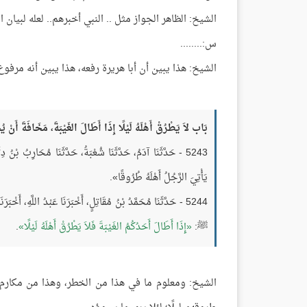
الشيخ: الظاهر الجواز مثل .. النبي أخبرهم.. لعله لبيان ال
س:........
الشيخ: هذا يبين أن أبا هريرة رفعه، هذا يبين أنه مرفوع 
بَاب لاَ يَطْرُقْ أَهْلَهُ لَيْلًا إِذَا أَطَالَ الغَيْبَةَ، مَخَافَةَ أَنْ يُخَ
5243 - حَدَّثَنَا آدَمُ، حَدَّثَنَا شُعْبَةُ، حَدَّثَنَا مُحَارِبُ بْنُ
يَأْتِيَ الرَّجُلُ أَهْلَهُ طُرُوقًا».
5244 - حَدَّثَنَا مُحَمَّدُ بْنُ مُقَاتِلٍ، أَخْبَرَنَا عَبْدُ اللَّهِ، أَخْ
ﷺ:
إِذَا أَطَالَ أَحَدُكُمُ الغَيْبَةَ فَلاَ يَطْرُقْ أَهْلَهُ لَيْلًا
.
الشيخ: ومعلوم ما في هذا من الخطر، وهذا من مكارم ال