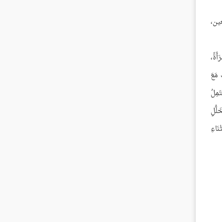
ين،
َأَةً،
 مَعَ
َمِلُ
َلُّلِ
نَاءِ