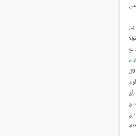
على
ُ فِي
وَّلًا
ُ مَعَ
ُكَ
،
قَالَ
َلَدِ
أَنَّ
حِينَ
ُ ابن
َلِهِ