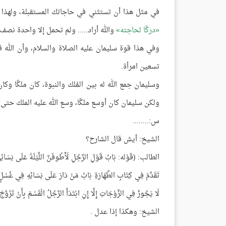
في مثل هذا أن تستثني في حاجاتك المستقبلة، ولهذا
دركًا لحاجته
والله أراد..... ولم تحمل إلا واحدة نصف
وفي هذا قوة سليمان عليه الصلاة والسلام، وأن الله
تسعين امرأة.
وسليمان جمع الله له بين المُلك والنبوة، كان ملكًا وكا
ولكن سليمان كان أوسع ملكًا، وسع الله عليه الملك حتى م
س:........
الشيخ: أيش قال الشارح؟
الطالب: (قَوْله: بَابُ قَوْلِ الرَّجُلِ لَأَطُوفَنَّ اللَّيْلَةَ عَلَى نِسَائ
تَقَدَّمَ فِي كِتَابِ الطَّهَارَةِ بَابُ مَنْ دَارَ عَلَى نِسَائِهِ فِي غُسْلٍ و
لَا يَجُوزُ فِي الزَّوْجَاتِ إِلَّا إِنِ ابْتَدَأَ الرَّجُلُ الْقَسْمَ بِأَنْ تَزَوَّ
الشيخ: وهكذا إذا عدل .