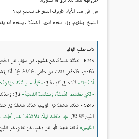
طروقهم ليلًا؛ لئلا يرى ما يسوؤه.
س: في هذه الأيام ظروف السفر قد تتحتم فيه؟
الشيخ: يبلغهم، وإذا بلّغهم انتهى المُشكل، يبلغهم أنه يقد
بَاب طَلَبِ الوَلَدِ
5245 - حَدَّثَنَا مُسَدَّدٌ، عَنْ هُشَيْمٍ، عَنْ سَيَّارٍ، عَنِ الشَّع
قَطُوفٍ، فَلَحِقَنِي رَاكِبٌ مِنْ خَلْفِي، فَالْتَفَتُّ فَإِذَا أَنَا بِر
أَمْ ثَيِّبًا؟
قُلْتُ: بَلْ ثَيِّبًا، قَالَ:
فَهَلَّا جَارِيَةً تُلاَعِبُهَا وَتُل
- لِكَيْ تَمْتَشِطَ الشَّعِثَةُ، وَتَسْتَحِدَّ المُغِيبَةُ
قَالَ: وَحَدَّثَنِ
5246 - حَدَّثَنَا مُحَمَّدُ بْنُ الوَلِيدِ، حَدَّثَنَا مُحَمَّدُ بْنُ جَعْ
النَّبِيَّ ﷺ قَالَ:
إِذَا دَخَلْتَ لَيْلًا، فَلاَ تَدْخُلْ عَلَى أَهْلِكَ، ح
الكَيْسِ
تَابَعَهُ عُبَيْدُ اللَّهِ، عَنْ وَهْبٍ، عَنْ جَابِرٍ، عَنِ النّ