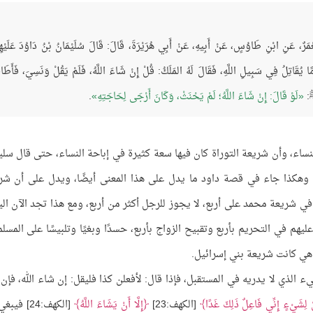
ا مَعْمَرٌ، عَنِ ابْنِ طَاوُسٍ، عَنْ أَبِيهِ، عَنْ أَبِي هُرَيْرَةَ، قَالَ: قَالَ سُلَيْمَانُ بْنُ دَاوُدَ عَلَيْهِ
غُلاَمًا يُقَاتِلُ فِي سَبِيلِ اللَّهِ، فَقَالَ لَهُ المَلَكُ: قُلْ إِنْ شَاءَ اللَّهُ، فَلَمْ يَقُلْ وَنَسِيَ، فَأَطَ
 ﷺ:
لَوْ قَالَ: إِنْ شَاءَ اللَّهُ؛ لَمْ يَحْنَثْ، وَكَانَ أَرْجَى لِحَاجَتِهِ
.
نساء، وأن شريعة التوراة كان فيها سعة كثيرة في إباحة النساء، حتى قال سلي
ت، وهكذا جاء في قصة داود ما يدل على هذا المعنى أيضًا، ويدل على أن شر
في شريعة محمد على أربع، لا يجوز للرجل أكثر من أربع، ومع هذا تجد الآن الي
يهم في التحريم بأربع وتقبيح الزواج بأربع، حسدًا وبغيًا وتلبيسًا على المسلم
 هي كانت شريعة بني إسرائيل.
 الذي لا يدريه في المستقبل، فإذا قال: لأفعلن كذا فليقل: إن شاء الله، فإن 
َّ لِشَيْءٍ إِنِّي فَاعِلٌ ذَلِكَ غَدًا
[الكهف:23]
إِلَّا أَنْ يَشَاءَ اللَّهُ
[الكهف:24] في