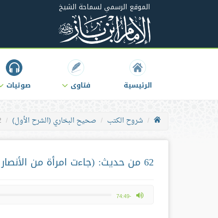
الموقع الرسمي لسماحة الشيخ
الرئيسية
فتاوى
صوتيات
شروح الكتب
صحيح البخاري (الشرح الأول)
62 من حديث: (جا
62 من حديث: (جاءت امرأة من الأنصار إلى النبي صلى الله عليه وسلم فخلا بها..)
max volume
-74:49