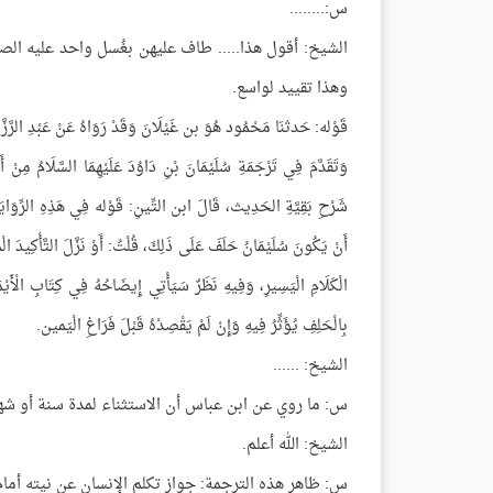
س:........
الشيخ: أقول هذا..... طاف عليهن بغُسل واحد عليه الص
وهذا تقييد لواسع.
قَوْله: حَدثنَا مَحْمُود هُوَ بن غَيْلَانَ وَقَدْ رَوَاهُ عَنْ عَبْدِ الرَّزَّاقِ ش
وَتَقَدَّمَ فِي تَرْجَمَةِ سُلَيْمَانَ بْنِ دَاوُدَ عَلَيْهِمَا السَّلَامُ مِنْ أ
شَرْحِ بَقِيَّةِ الحَدِيث، قَالَ ابن التِّينِ: قَوْله فِي هَذِهِ الرِّوَايَةِ: ل
أَنْ يَكُونَ سُلَيْمَانُ حَلَفَ عَلَى ذَلِكَ، قُلْتُ: أَوْ نَزَّلَ التَّأْكِيدَ الْم
الْكَلَامِ الْيَسِيرِ، وَفِيهِ نَظَرٌ سَيَأْتِي إِيضَاحُهُ فِي كِتَابِ الْأَيْمَا
بِالْحَلِفِ يُؤَثِّرُ فِيهِ وَإِنْ لَمْ يَقْصِدْهُ قَبْلَ فَرَاغِ الْيَمين.
الشيخ: ......
س: ما روي عن ابن عباس أن الاستثناء لمدة سنة أو شه
الشيخ: الله أعلم.
س: ظاهر هذه الترجمة: جواز تكلم الإنسان عن نيته أمام