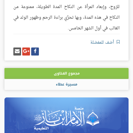
للزوج، وإبعاد المرأة عن النكاح المدة الطويلة، ممنوعة من
النكاح في هذه المدة، وبها تحرِّي براءة الرحم وظهور الولد في
الغالب في أول الشهر الخامس.
أضف للمفضلة
شارك
شارك
إرسل
على
على
إيميل
فيسبوك
غوغل
بلس
مجموع الفتاوى
مسيرة عطاء