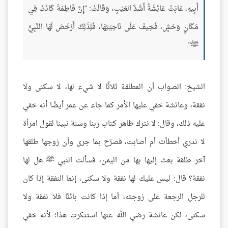
أَبِيهِ، عَابَتْ عَائِشَةُ أَشَدَّ العَيْبِ، وَقَالَتْ: "إِنَّ فَاطِمَةَ كَانَتْ فِي
مَكَانٍ وَحْشٍ، فَخِيفَ عَلَى نَاحِيَتِهَا، فَلِذَلِكَ أَرْخَصَ لَهَا النَّبِيُّ
ﷺ".
الشيخ: الصواب أن المطلقة ثلاثًا لا شيء لها، لا سكنى ولا
نفقة، وعائشة خفي عليها الأمر كما جاء عن عمر أيضًا أنه خفي
عليه ذلك، وقال: لا نترك ظاهر كتاب ربنا وسنة نبينا لقول امرأة
لا ندري أخطأت أم أصابت، فصرّح بما جرى وأن زوجها طلقها
آخر طلقة بعث إليها بها من اليمن، فسألت النبي ﷺ هل لها
نفقة؟ قال: ليس عليك لها نفقة ولا سكنى، إنما النفقة إذا كان
للرجل الرجعة على زوجته، أما إذا كانت بائنًا فلا نفقة ولا
سكنى، لكن عائشة رضي الله عنها استنكرت هذا؛ لأنه خفي