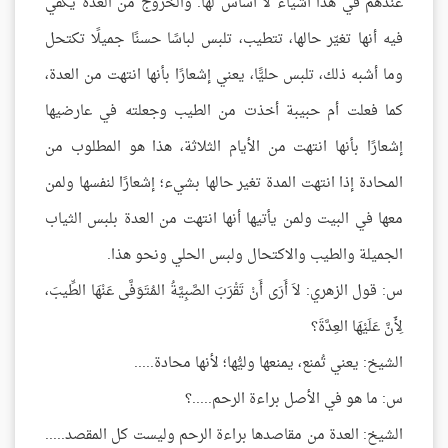
عندهم في هذا أشياء لا أساس لها. والخروج من العدة يكفي
فيه أنها تغيّر حالها، تتطيب، تلبس لباسًا حسنًا جميلًا تكتحل
وما أشبه ذلك، تلبس حليًّا، يعني إشعارًا بأنها انتهت من العدة،
كما فعلت أم حبيبة أخذت من الطيب وجعلته في عارضيها
إشعارًا بأنها انتهت من الأيام الثلاثة، هذا هو المطلوب من
المحادة إذا انتهت المدة تغير حالها بشيء؛ إشعارًا لنفسها ولمن
معها في البيت ولمن يأتيها أنها انتهت من العدة بلبس الثياب
الجميلة والطيب والاكتحال ولبس الحلي ونحو هذا.
س: قول الزهري: لاَ أَرَى أَنْ تَقْرَبَ الصَّبِيَّةُ المُتَوَفَّى عَنْهَا الطِّيبَ،
لِأَنَّ عَلَيْهَا العِدَّةَ؟
الشيخ: يعني تُمنع، يمنعها وليُّها؛ لأنها محادة.....
س: ما هو في الأصل براءة الرحم.....؟
الشيخ: العدة من مقاصدها براءة الرحم وليست كل المقصد.....