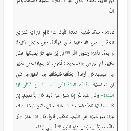
آخِرِ الآيَةِ، فَدَعَاهُ رَسُولُ اللَّهِ ﷺ، فَتَرَكَ الحَمِيَّةَ وَاسْتَقَادَ لِأَمْرِ
اللَّهِ.
5332 - حَدَّثَنَا قُتَيْبَةُ، حَدَّثَنَا اللَّيْثُ، عَنْ نَافِعٍ، أَنَّ ابْنَ عُمَرَ بْنِ
الخَطَّابِ رَضِيَ اللَّهُ عَنْهُمَا، طَلَّقَ امْرَأَةً لَهُ وَهِيَ حَائِضٌ تَطْلِيقَةً
وَاحِدَةً، فَأَمَرَهُ رَسُولُ اللَّهِ ﷺ أَنْ يُرَاجِعَهَا ثُمَّ يُمْسِكَهَا حَتَّى
تَطْهُرَ، ثُمَّ تَحِيضَ عِنْدَهُ حَيْضَةً أُخْرَى، ثُمَّ يُمْهِلَهَا حَتَّى تَطْهُرَ
مِنْ حَيْضِهَا، فَإِنْ أَرَادَ أَنْ يُطَلِّقَهَا فَلْيُطَلِّقْهَا حِينَ تَطْهُرُ مِنْ قَبْلِ
أَنْ يُجَامِعَهَا:
فَتِلْكَ العِدَّةُ الَّتِي أَمَرَ اللَّهُ أَنْ تُطَلَّقَ لَهَا
النِّسَاءُ
وَكَانَ عَبْدُاللَّهِ إِذَا سُئِلَ عَنْ ذَلِكَ قَالَ لِأَحَدِهِمْ: إِنْ
كُنْتَ طَلَّقْتَهَا ثَلاَثًا؛ فَقَدْ حَرُمَتْ عَلَيْكَ حَتَّى تَنْكِحَ زَوْجًا غَيْرَكَ،
وَزَادَ فِيهِ غَيْرُهُ، عَنِ اللَّيْثِ، حَدَّثَنِي نَافِعٌ، قَالَ ابْنُ عُمَرَ: «لَوْ
طَلَّقْتَ مَرَّةً أَوْ مَرَّتَيْنِ، فَإِنَّ النَّبِيَّ ﷺ أَمَرَنِي بِهَذَا».