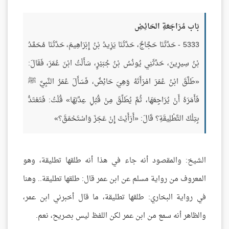
بَاب مُرَاجَعَةِ الحَائِضِ
5333 - حَدَّثَنَا حَجَّاجٌ، حَدَّثَنَا يَزِيدُ بْنُ إِبْرَاهِيمَ، حَدَّثَنَا مُحَمَّدُ
بْنُ سِيرِينَ، حَدَّثَنِي يُونُسُ بْنُ جُبَيْرٍ، سَأَلْتُ ابْنَ عُمَرَ، فَقَالَ:
«طَلَّقَ ابْنُ عُمَرَ امْرَأَتَهُ وَهِيَ حَائِضٌ، فَسَأَلَ عُمَرُ النَّبِيَّ ﷺ
فَأَمَرَهُ أَنْ يُرَاجِعَهَا، ثُمَّ يُطَلِّقَ مِنْ قُبُلِ عِدَّتِهَا» قُلْتُ: فَتَعْتَدُّ
بِتِلْكَ التَّطْلِيقَةِ؟ قَالَ: «أَرَأَيْتَ إِنْ عَجَزَ وَاسْتَحْمَقَ؟»
الشيخ: والمقصود أنه جاء في هذا أنه طلقها تطليقة، وهو
المعروف من رواية مسلم عن ابن عمر قال: طلقها تطليقة.. وهنا
في رواية البخاري: طلقها تطليقة، ما قال أخبرني ابن عمر،
والظاهر أنه سمع من ابن عمر لكن اللفظ ليس بصريح، نعم.