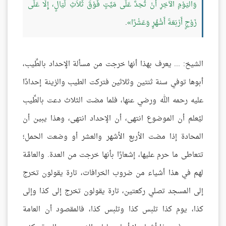
وَاليَوْمِ الآخِرِ أَنْ تُحِدَّ عَلَى مَيِّتٍ فَوْقَ ثَلاَثِ لَيَالٍ، إِلَّا عَلَى
زَوْجٍ أَرْبَعَةَ أَشْهُرٍ وَعَشْرًا
.
الشيخ: ... يعرف بهذا أنها خرجت من مسألة الإحداد بالطِّيب،
أبوها توفي سنة ثنتين وثلاثين فتركت الطيب والزينة إحدادًا
عليه رحمه الله ورضي عنها، فلما مضت الثلاث دعت بالطِّيب
ليُعلم أن الموضوع انتهى، أن الإحداد انتهى، وهذا يبين أن
المحادة إذا مضت الأربع الأشهر والعشر أو وضعت الحمل؛
تتعاطى ما حرم عليها، إشعارًا بأنها خرجت من العدة. والعامَّة
لهم في هذا أشياء من ضروب الخرافات، تارة يقولون تخرج
إلى المسجد تصلي ركعتين، تارة يقولون تخرج إلى كذا وإلى
كذا، يوم كذا تلبس كذا وتلبس كذا، فالمقصود أن العامة