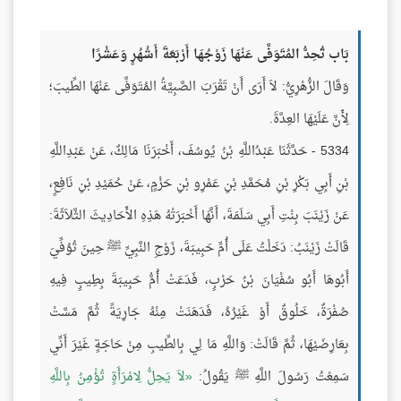
بَاب تُحِدُّ المُتَوَفَّى عَنْهَا زَوْجُهَا أَرْبَعَةَ أَشْهُرٍ وَعَشْرًا
وَقَالَ الزُّهْرِيُّ: لاَ أَرَى أَنْ تَقْرَبَ الصَّبِيَّةُ المُتَوَفَّى عَنْهَا الطِّيبَ؛
لِأَنَّ عَلَيْهَا العِدَّةَ.
5334 - حَدَّثَنَا عَبْدُاللَّهِ بْنُ يُوسُفَ، أَخْبَرَنَا مَالِكٌ، عَنْ عَبْدِاللَّهِ
بْنِ أَبِي بَكْرِ بْنِ مُحَمَّدِ بْنِ عَمْرِو بْنِ حَزْمٍ، عَنْ حُمَيْدِ بْنِ نَافِعٍ،
عَنْ زَيْنَبَ بِنْتِ أَبِي سَلَمَةَ، أَنَّهَا أَخْبَرَتْهُ هَذِهِ الأَحَادِيثَ الثَّلاَثَةَ:
قَالَتْ زَيْنَبُ: دَخَلْتُ عَلَى أُمِّ حَبِيبَةَ، زَوْجِ النَّبِيِّ ﷺ حِينَ تُوُفِّيَ
أَبُوهَا أَبُو سُفْيَانَ بْنُ حَرْبٍ، فَدَعَتْ أُمُّ حَبِيبَةَ بِطِيبٍ فِيهِ
صُفْرَةٌ، خَلُوقٌ أَوْ غَيْرُهُ، فَدَهَنَتْ مِنْهُ جَارِيَةً ثُمَّ مَسَّتْ
بِعَارِضَيْهَا، ثُمَّ قَالَتْ: وَاللَّهِ مَا لِي بِالطِّيبِ مِنْ حَاجَةٍ غَيْرَ أَنِّي
سَمِعْتُ رَسُولَ اللَّهِ ﷺ يَقُولُ:
لاَ يَحِلُّ لِامْرَأَةٍ تُؤْمِنُ بِاللَّهِ