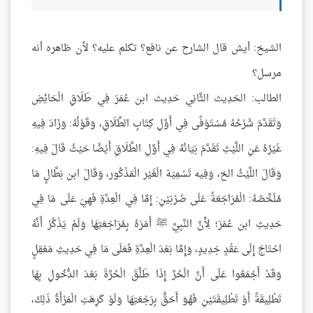
الشيخ: أيش قال الشارح عن نافع؟ تكلم عليه؟ لأن ظاهره أنه
مرسل؟
الطالب: الحَدِيث الثَّانِي حَدِيث ابن عُمَرَ فِي طَلَاقِ الْحَائِضِ
وَتَقَدَّمَ شَرْحُهُ مُسْتَوْفًى فِي أَوَّلِ كِتَابِ الطَّلَاقِ، وَقَوْلُهُ: وَزَادَ فِيهِ
غَيْرُهُ عَنِ اللَّيْثِ تَقَدَّمَ بَيَانُهُ فِي أَوَّلِ الطَّلَاقِ أَيْضًا حَيْثُ قَالَ فِيهِ:
وَقَالَ اللَّيْثُ الخ، وَفِيه تَسْمِيَة الْغَيْر الْمَذْكُور، وَقَالَ ابن بَطَّالٍ مَا
مُلَخَّصُهُ: الْمُرَاجَعَةُ عَلَى ضَرْبَيْنِ: إِمَّا فِي الْعِدَّةِ فَهِيَ عَلَى مَا فِي
حَدِيثِ ابن عُمَرَ؛ لِأَنَّ النَّبِيَّ ﷺ أَمَرَهُ بِمُرَاجَعَتِهَا وَلَمْ يَذْكُرْ أَنَّهُ
احْتَاجَ إِلَى عَقْدٍ جَدِيدٍ، وَإِمَّا بَعْدَ الْعِدَّةِ فَعَلَى مَا فِي حَدِيثِ مَعْقِلٍ
وَقَدْ أَجْمَعُوا عَلَى أَنَّ الْحُرَّ إِذَا طَلَّقَ الْحُرَّةَ بَعْدَ الدُّخُولِ بِهَا
تَطْلِيقَةً أَوْ تَطْلِيقَتَيْنِ فَهُوَ أَحَقُّ بِرَجْعَتِهَا وَلَوْ كَرِهَتِ الْمَرْأَةُ ذَلِكَ،