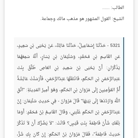
الطالب: ......
الشيخ: القول المشهور هو مذهب مالك وجماعة.
5321 - حَدَّثَنَا إِسْمَاعِيلُ، حَدَّثَنَا مَالِكٌ، عَنْ يَحْيَى بْنِ سَعِيدٍ،
عَنِ القَاسِمِ بْنِ مُحَمَّدٍ، وَسُلَيْمَانَ بْنِ يَسَارٍ، أَنَّهُ سَمِعَهُمَا
يَذْكُرَانِ: أَنَّ يَحْيَى بْنَ سَعِيدِ بْنِ العَاصِ طَلَّقَ بِنْتَ
عَبْدِالرَّحْمَنِ بْنِ الحَكَمِ، فَانْتَقَلَهَا عَبْدُالرَّحْمَنِ، فَأَرْسَلَتْ عَائِشَةُ
أُمُّ المُؤْمِنِيِنَ إِلَى مَرْوَانَ بْنِ الحَكَمِ، وَهُوَ أَمِيرُ المَدِينَةِ: "اتَّقِ
اللَّهَ وَارْدُدْهَا إِلَى بَيْتِهَا" قَالَ مَرْوَانُ - فِي حَدِيثِ سُلَيْمَانَ: إِنَّ
عَبْدَالرَّحْمَنِ بْنَ الحَكَمِ غَلَبَنِي، وَقَالَ القَاسِمُ بْنُ مُحَمَّدٍ: أَوَمَا
بَلَغَكِ شَأْنُ فَاطِمَةَ بِنْتِ قَيْسٍ؟ قَالَتْ: "لاَ يَضُرُّكَ أَنْ لاَ تَذْكُرَ
حَدِيثَ فَاطِمَةَ"، فَقَالَ مَرْوَانُ بْنُ الحَكَمِ: إِنْ كَانَ بِكِ شَرٌّ،