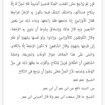
فَإِنْ لَمْ يُرَاجِعْ حَتَّى انْقَضَتِ الْعِدَّةُ فَتَصِيرُ أَجْنَبِيَّةً فَلَا تَحِلُّ لَهُ إِلَّا
بِنِكَاحٍ مُسْتَأْنَفٍ، وَاخْتَلَفَ السَّلَفُ فِيمَا يَكُونُ بِهِ الرَّجُلُ مُرَاجِعًا
فَقَالَ الْأَوْزَاعِيُّ: إِذَا جَامَعَهَا فَقَدْ رَاجَعَهَا، وَجَاءَ ذَلِكَ عَنْ بَعْضِ
التَّابِعِينَ وَبِهِ قَالَ مَالِكٌ وَإِسْحَاقُ بِشَرْطِ أَنْ يَنْوِيَ بِهِ الرَّجْعَةَ،
وَقَالَ الْكُوفِيُّونَ كَالْأَوْزَاعِيِّ: وَزَادُوا: وَلَوْ لَمَسَهَا بِشَهْوَةٍ أَوْ نَظَرَ
إِلَى فَرْجِهَا بِشَهْوَةٍ، وَقَالَ الشَّافِعِيُّ: لَا تَكُونُ الرَّجْعَةُ إِلَّا بِالْكَلَامِ،
وَانْبَنَى عَلَى هَذَا الْخِلَافِ جَوَازُ الْوَطْءِ وَتَحْرِيمُهُ، وَحُجَّةُ
الشَّافِعِيِّ أَنَّ الطَّلَاقَ مُزِيلٌ لِلنِّكَاحِ، وَأَقْرَبُ مَا يَظْهَرُ ذَلِكَ فِي حِلِّ
الْوَطْءِ وَعَدَمِهِ؛ لِأَنَّ الْحِلَّ مَعْنًى يَجُوزُ أَنْ يَرْجِعَ فِي النِّكَاحِ.
الشيخ: نعم نعم.
س: السند نافع عن ابن عمر أن ابن عمر..
الشيخ: ما قال سمعت ابن عمر ولا قال أخبرني ابن عمر ..