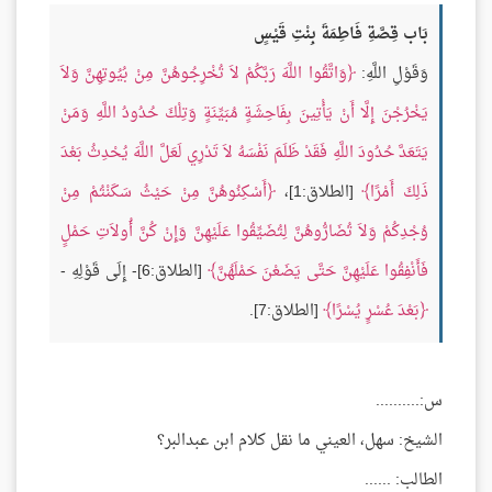
بَاب قِصَّةِ فَاطِمَةَ بِنْتِ قَيْسٍ
وَقَوْلِ اللَّهِ:
وَاتَّقُوا اللَّهَ رَبَّكُمْ لاَ تُخْرِجُوهُنَّ مِنْ بُيُوتِهِنَّ وَلاَ
يَخْرُجْنَ إِلَّا أَنْ يَأْتِينَ بِفَاحِشَةٍ مُبَيِّنَةٍ وَتِلْكَ حُدُودُ اللَّهِ وَمَنْ
يَتَعَدَّ حُدُودَ اللَّهِ فَقَدْ ظَلَمَ نَفْسَهُ لاَ تَدْرِي لَعَلَّ اللَّهَ يُحْدِثُ بَعْدَ
ذَلِكَ أَمْرًا
[الطلاق:1]،
أَسْكِنُوهُنَّ مِنْ حَيْثُ سَكَنْتُمْ مِنْ
وُجْدِكُمْ وَلاَ تُضَارُّوهُنَّ لِتُضَيِّقُوا عَلَيْهِنَّ وَإِنْ كُنَّ أُولاَتِ حَمْلٍ
فَأَنْفِقُوا عَلَيْهِنَّ حَتَّى يَضَعْنَ حَمْلَهُنَّ
[الطلاق:6]- إِلَى قَوْلِهِ -
بَعْدَ عُسْرٍ يُسْرًا
[الطلاق:7].
س:..........
الشيخ: سهل، العيني ما نقل كلام ابن عبدالبر؟
الطالب: ......