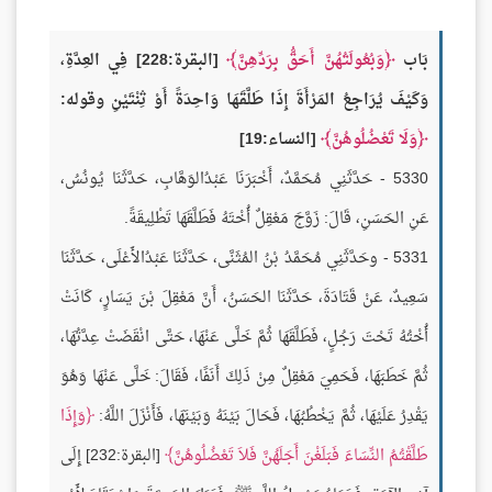
بَاب
وَبُعُولَتُهُنَّ أَحَقُّ بِرَدِّهِنَّ
[البقرة:228] فِي العِدَّةِ،
وَكَيْفَ يُرَاجِعُ المَرْأَةَ إِذَا طَلَّقَهَا وَاحِدَةً أَوْ ثِنْتَيْنِ وقوله:
وَلَا تَعْضُلُوهُنَّ
[النساء:19]
5330 - حَدَّثَنِي مُحَمَّدٌ، أَخْبَرَنَا عَبْدُالوَهَّابِ، حَدَّثَنَا يُونُسُ،
عَنِ الحَسَنِ، قَالَ: زَوَّجَ مَعْقِلٌ أُخْتَهُ فَطَلَّقَهَا تَطْلِيقَةً.
5331 - وحَدَّثَنِي مُحَمَّدُ بْنُ المُثَنَّى، حَدَّثَنَا عَبْدُالأَعْلَى، حَدَّثَنَا
سَعِيدٌ، عَنْ قَتَادَةَ، حَدَّثَنَا الحَسَنُ، أَنَّ مَعْقِلَ بْنَ يَسَارٍ، كَانَتْ
أُخْتُهُ تَحْتَ رَجُلٍ، فَطَلَّقَهَا ثُمَّ خَلَّى عَنْهَا، حَتَّى انْقَضَتْ عِدَّتُهَا،
ثُمَّ خَطَبَهَا، فَحَمِيَ مَعْقِلٌ مِنْ ذَلِكَ أَنَفًا، فَقَالَ: خَلَّى عَنْهَا وَهُوَ
يَقْدِرُ عَلَيْهَا، ثُمَّ يَخْطُبُهَا، فَحَالَ بَيْنَهُ وَبَيْنَهَا، فَأَنْزَلَ اللَّهُ:
وَإِذَا
طَلَّقْتُمُ النِّسَاءَ فَبَلَغْنَ أَجَلَهُنَّ فَلاَ تَعْضُلُوهُنَّ
[البقرة:232] إِلَى