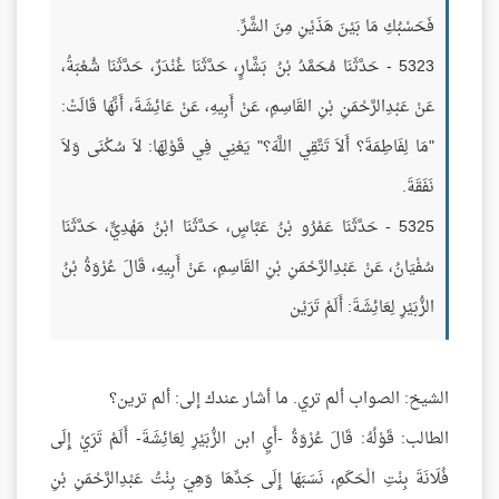
فَحَسْبُكِ مَا بَيْنَ هَذَيْنِ مِنَ الشَّرِّ.
5323 - حَدَّثَنَا مُحَمَّدُ بْنُ بَشَّارٍ، حَدَّثَنَا غُنْدَرٌ، حَدَّثَنَا شُعْبَةُ،
عَنْ عَبْدِالرَّحْمَنِ بْنِ القَاسِمِ، عَنْ أَبِيهِ، عَنْ عَائِشَةَ، أَنَّهَا قَالَتْ:
"مَا لِفَاطِمَةَ؟ أَلاَ تَتَّقِي اللَّهَ؟" يَعْنِي فِي قَوْلِهَا: لاَ سُكْنَى وَلاَ
نَفَقَةَ.
5325 - حَدَّثَنَا عَمْرُو بْنُ عَبَّاسٍ، حَدَّثَنَا ابْنُ مَهْدِيٍّ، حَدَّثَنَا
سُفْيَانُ، عَنْ عَبْدِالرَّحْمَنِ بْنِ القَاسِمِ، عَنْ أَبِيهِ، قَالَ عُرْوَةُ بْنُ
الزُّبَيْرِ لِعَائِشَةَ: أَلَمْ تَرَيْن
الشيخ: الصواب ألم تري. ما أشار عندك إلى: ألم ترين؟
الطالب: قَوْلُهُ: قَالَ عُرْوَةُ -أَيِ ابن الزُّبَيْرِ لِعَائِشَةَ- أَلَمْ تَرَيْ إِلَى
فُلَانَةَ بِنْتِ الْحَكَمِ، نَسَبَهَا إِلَى جَدِّهَا وَهِيَ بِنْتُ عَبْدِالرَّحْمَنِ بْنِ