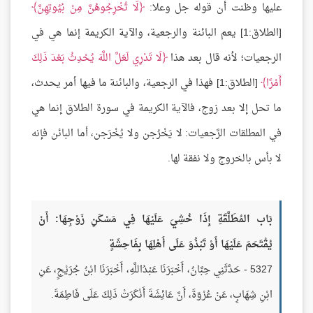
عليها وظنت أن قوله جل وعلا:
لَا تُخْرِجُوهُنَّ مِنْ بُيُوتِهِنَّ
[الطلاق:1] يعم البائنة والرجعية، والآية الكريمة إنما هي في
الرجعيات؛ لأنه قال بعد هذا
لَا تَدْرِي لَعَلَّ اللَّهَ يُحْدِثُ بَعْدَ ذَلِكَ
أَمْرًا
[الطلاق:1] فهذا في الرجعية، والبائنة ما فيها أمر يحدث،
ما تحل إلا بعد زوج، فالآية الكريمة في سورة الطلاق إنما هي
في المطلقات الرَّجعيات: لا يَخْرُجن ولا يُخْرَجن، أما البائن فإنه
لا بأس بالخروج ولا نفقة لها.
بَاب المُطَلَّقَةِ إِذَا خُشِيَ عَلَيْهَا فِي مَسْكَنِ زَوْجِهَا: أَنْ
يُقْتَحَمَ عَلَيْهَا أَوْ تَبْذُوَ عَلَى أَهْلِهَا بِفَاحِشَةٍ
5327 - حَدَّثَنِي حِبَّانُ، أَخْبَرَنَا عَبْدُاللَّهِ، أَخْبَرَنَا ابْنُ جُرَيْجٍ، عَنِ
ابْنِ شِهَابٍ، عَنْ عُرْوَةَ، أَنَّ عَائِشَةَ أَنْكَرَتْ ذَلِكَ عَلَى فَاطِمَةَ.