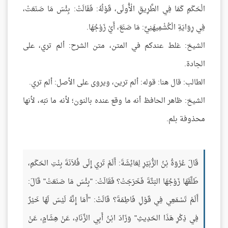
الْحَكَمِ كَمَا فِي الطَّرِيقِ الْأُولَى، قَوْلُهُ: فَقَالَتْ: بِئْسَ مَا صَنَعَتْ،
فِي رِوَايَةِ الْكُشْمِيهَنِيِّ: مَا صَنَعَ، أَيْ زَوْجُهَا.
الشيخ: غلط عندكم في المتن، متن الشرح: ألم تري، على
الجادة.
الطالب: قال هنا: قوله: ألم ترين، ويروى على الأصل: ألم تري.
الشيخ: ظاهر الحافظ أنه ما وقع عنده بالنون؛ لأنه ما نبّه، لأنها
محذوفة بلم.
قَالَ عُرْوَةُ بْنُ الزُّبَيْرِ لِعَائِشَةَ: أَلَمْ تَري إِلَى فُلاَنَةَ بِنْتِ الحَكَمِ،
طَلَّقَهَا زَوْجُهَا البَتَّةَ فَخَرَجَتْ؟ فَقَالَتْ: "بِئْسَ مَا صَنَعَتْ" قَالَ:
أَلَمْ تَسْمَعِي فِي قَوْلِ فَاطِمَةَ؟ قَالَتْ: "أَمَا إِنَّهُ لَيْسَ لَهَا خَيْرٌ
فِي ذِكْرِ هَذَا الحَدِيثِ" وَزَادَ ابْنُ أَبِي الزِّنَادِ، عَنْ هِشَامٍ، عَنْ