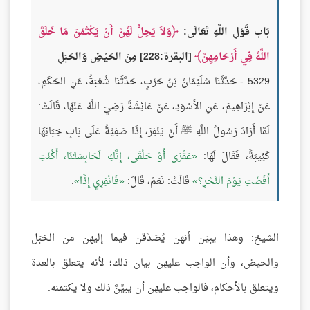
بَاب قَوْلِ اللَّهِ تَعَالَى:
وَلاَ يَحِلُّ لَهُنَّ أَنْ يَكْتُمْنَ مَا خَلَقَ
اللَّهُ فِي أَرْحَامِهِنَّ
[البقرة:228] مِنَ الحَيْضِ وَالحَبَلِ
5329 - حَدَّثَنَا سُلَيْمَانُ بْنُ حَرْبٍ، حَدَّثَنَا شُعْبَةُ، عَنِ الحَكَمِ،
عَنْ إِبْرَاهِيمَ، عَنِ الأَسْوَدِ، عَنْ عَائِشَةَ رَضِيَ اللَّهُ عَنْهَا، قَالَتْ:
لَمَّا أَرَادَ رَسُولُ اللَّهِ ﷺ أَنْ يَنْفِرَ، إِذَا صَفِيَّةُ عَلَى بَابِ خِبَائِهَا
كَئِيبَةً، فَقَالَ لَهَا:
عَقْرَى أَوْ حَلْقَى، إِنَّكِ لَحَابِسَتُنَا، أَكُنْتِ
أَفَضْتِ يَوْمَ النَّحْرِ؟
قَالَتْ: نَعَمْ، قَالَ:
فَانْفِرِي إِذًا
.
الشيخ: وهذا يبيّن أنهن يُصَدَّقن فيما إليهن من الحَبَل
والحيض، وأن الواجب عليهن بيان ذلك؛ لأنه يتعلق بالعدة
ويتعلق بالأحكام، فالواجب عليهن أن يبيِّنَّ ذلك ولا يكتمنه.