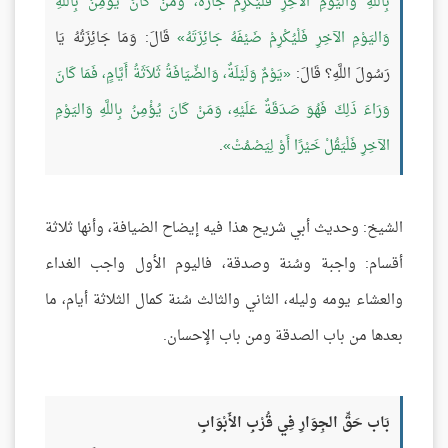
بِاللَّهِ وَاليَوْمِ الآخِرِ فَلْيُكْرِمْ جَارَهُ، وَمَنْ كَانَ يُؤْمِنُ بِاللَّهِ
وَاليَوْمِ الآخِرِ فَلْيُكْرِمْ ضَيْفَهُ جَائِزَتَهُ
قَالَ: وَمَا جَائِزَتُهُ يَا
رَسُولَ اللَّهِ؟ قَالَ:
يَوْمٌ وَلَيْلَةٌ، وَالضِّيَافَةُ ثَلاَثَةُ أَيَّامٍ، فَمَا كَانَ
وَرَاءَ ذَلِكَ فَهُوَ صَدَقَةٌ عَلَيْهِ، وَمَنْ كَانَ يُؤْمِنُ بِاللَّهِ وَاليَوْمِ
الآخِرِ فَلْيَقُلْ خَيْرًا أَوْ لِيَصْمُتْ
.
الشيخ: وحديث أبي شريح هذا فيه إيضاح الضيافة، وأنها ثلاثة
أقسام: واجبة وسُنة وصدقة، فاليوم الأول واجب الغداء
والعشاء يومه وليله، الثاني والثالث سُنة كمال الثلاثة أيام، ما
بعدها من باب الصدقة ومن باب الإحسان.
بَاب حَقِّ الجِوَارِ فِي قُرْبِ الأَبْوَابِ