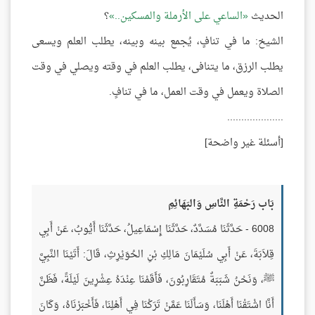
الحديث
الساعي على الأرملة والمسكين..
؟
الشيخ: ما في تنافٍ، يُجمع بينه وبينه، يطلب العلم ويسعى
يطلب الرزق، ما يتنافى، يطلب العلم في وقته ويصلي في وقت
الصلاة ويعمل في وقت العمل، ما في تنافٍ.
....................
[أسئلة غير واضحة]
بَاب رَحْمَةِ النَّاسِ وَالبَهَائِمِ
6008 - حَدَّثَنَا مُسَدَّدٌ، حَدَّثَنَا إِسْمَاعِيلُ، حَدَّثَنَا أَيُّوبُ، عَنْ أَبِي
قِلاَبَةَ، عَنْ أَبِي سُلَيْمَانَ مَالِكِ بْنِ الحُوَيْرِثِ، قَالَ: أَتَيْنَا النَّبِيَّ
ﷺ، وَنَحْنُ شَبَبَةٌ مُتَقَارِبُونَ، فَأَقَمْنَا عِنْدَهُ عِشْرِينَ لَيْلَةً، فَظَنَّ
أَنَّا اشْتَقْنَا أَهْلَنَا، وَسَأَلَنَا عَمَّنْ تَرَكْنَا فِي أَهْلِنَا، فَأَخْبَرْنَاهُ، وَكَانَ