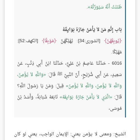
ظَنَنْتُ أَنَّهُ سَيُوَرِّثُهُ
.
بَاب إِثْمِ مَنْ لاَ يَأْمَنُ جَارُهُ بَوَايِقَهُ
يُوبِقْهُنَّ
[الشورى:34]: يُهْلِكْهُنَّ
مَوْبِقًا
[الكهف:52]:
مَهْلِكًا.
6016 - حَدَّثَنَا عَاصِمُ بْنُ عَلِيٍّ، حَدَّثَنَا ابْنُ أَبِي ذِئْبٍ، عَنْ
سَعِيدٍ، عَنْ أَبِي شُرَيْحٍ، أَنَّ النَّبِيَّ ﷺ قَالَ:
وَاللَّهِ لاَ يُؤْمِنُ،
وَاللَّهِ لاَ يُؤْمِنُ، وَاللَّهِ لاَ يُؤْمِنُ
قِيلَ: وَمَنْ يَا رَسُولَ اللَّهِ؟
قَالَ:
الَّذِي لاَ يَأْمَنُ جَارُهُ بَوَايِقَهُ
تَابَعَهُ شَبَابَةُ، وَأَسَدُ بْنُ
مُوسَى،
الشيخ: ومعنى لا يؤمن يعني: الإيمان الواجب، يعني لو كان