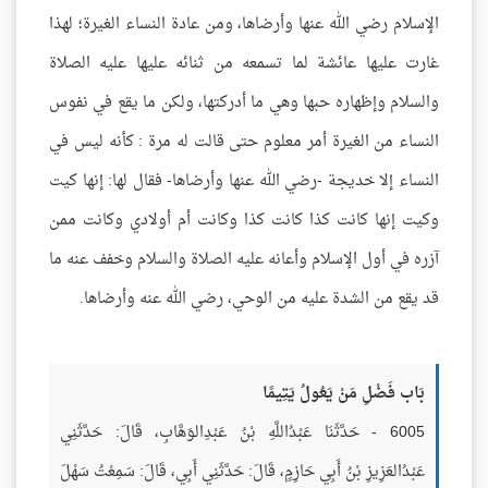
الإسلام رضي الله عنها وأرضاها، ومن عادة النساء الغيرة؛ لهذا
غارت عليها عائشة لما تسمعه من ثنائه عليها عليه الصلاة
والسلام وإظهاره حبها وهي ما أدركتها، ولكن ما يقع في نفوس
النساء من الغيرة أمر معلوم حتى قالت له مرة : كأنه ليس في
النساء إلا خديجة -رضي الله عنها وأرضاها- فقال لها: إنها كيت
وكيت إنها كانت كذا كانت كذا وكانت أم أولادي وكانت ممن
آزره في أول الإسلام وأعانه عليه الصلاة والسلام وخفف عنه ما
قد يقع من الشدة عليه من الوحي، رضي الله عنه وأرضاها.
بَاب فَضْلِ مَنْ يَعُولُ يَتِيمًا
6005 - حَدَّثَنَا عَبْدُاللَّهِ بْنُ عَبْدِالوَهَّابِ، قَالَ: حَدَّثَنِي
عَبْدُالعَزِيزِ بْنُ أَبِي حَازِمٍ، قَالَ: حَدَّثَنِي أَبِي، قَالَ: سَمِعْتُ سَهْلَ