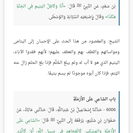
بْنَ سَعْدٍ، عَنِ النَّبِيِّ ﷺ قَالَ:
أَنَا وَكَافِلُ اليَتِيمِ فِي الجَنَّةِ
هَكَذَا
وَقَالَ بِإِصْبَعَيْهِ السَّبَّابَةِ وَالوُسْطَى.
الشيخ: والمقصود من هذا الحث على الإحسان إلى اليتامى
ومواساتهم واللطف بهم والعطف عليهم؛ لأنهم فقدوا الآباء،
اليتيم الذي هو لا أب له ولم يبلغ الحُلُم فإذا بلغ الحلم زال عنه
اليُتم، فإذا كان أبوه موجودًا لم يسم يتيمًا.
بَاب السَّاعِي عَلَى الأَرْمَلَةِ
6006 - حَدَّثَنَا إِسْمَاعِيلُ بْنُ عَبْدِاللَّهِ، قَالَ: حَدَّثَنِي مَالِكٌ، عَنْ
صَفْوَانَ بْنِ سُلَيْمٍ، يَرْفَعُهُ إِلَى النَّبِيِّ ﷺ قَالَ:
السَّاعِي عَلَى
الأَرْمَلَةِ وَالمِسْكِينِ كَالْمُجَاهِدِ فِي سَبِيلِ اللَّهِ، أَوْ: كَالَّذِي