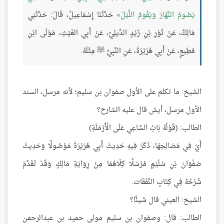
يَصُومُ النَّهَارَ وَيَقُومُ اللَّيْلَ
حَدَّثَنَا إِسْمَاعِيلُ، قَالَ: حَدَّثَنِي
مَالِكٌ، عَنْ ثَوْرِ بْنِ زَيْدٍ الدِّيلِيِّ، عَنْ أَبِي الغَيْثِ، مَوْلَى ابْنِ
مُطِيعٍ، عَنْ أَبِي هُرَيْرَةَ، عَنِ النَّبِيِّ ﷺ مِثْلَهُ.
الشيخ: ما تكلم على الأول صفوان بن سليم؛ لأنه مرسل، السند
الأول مرسل، أيش قال عليه الشارح؟
الطالب: (قَوْلُهُ بَابُ السَّاعِي عَلَى الْأَرْمَلَةِ)
أَيْ فِي مَصَالِحِهَا، ذَكَرَ فِيهِ حَدِيثَ أَبِي هُرَيْرَةَ مَوْصُولًا وَحَدِيثَ
صَفْوَانَ بْنِ سُلَيْمٍ مُرْسَلًا كِلَاهُمَا مِنْ رِوَايَةِ مَالِكٍ وَقَدْ تَقَدَّمَ
شَرْحُهُ فِي كِتَابِ النَّفَقَات.
الشيخ: العيني قال شيئًا؟
الطالب: قال: وصفوان بن سليم مولى حميد بن عبدالرحمن