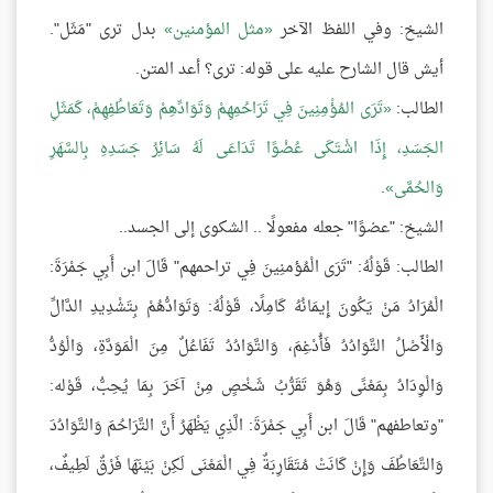
الشيخ: وفي اللفظ الآخر
مثل المؤمنين
بدل ترى "مَثَل".
أيش قال الشارح عليه على قوله: ترى؟ أعد المتن.
الطالب:
تَرَى المُؤْمِنِينَ فِي تَرَاحُمِهِمْ وَتَوَادِّهِمْ وَتَعَاطُفِهِمْ، كَمَثَلِ
الجَسَدِ، إِذَا اشْتَكَى عُضْوًا تَدَاعَى لَهُ سَائِرُ جَسَدِهِ بِالسَّهَرِ
وَالحُمَّى
.
الشيخ: "عضوًا" جعله مفعولًا .. الشكوى إلى الجسد..
الطالب: قَوْلُهُ: "تَرَى الْمُؤمنِينَ فِي تراحمهم" قَالَ ابن أَبِي جَمْرَةَ:
الْمُرَادُ مَنْ يَكُونَ إِيمَانُهُ كَامِلًا، قَوْلُهُ: وَتَوَادُّهُمْ بِتَشْدِيدِ الدَّالِّ
وَالْأَصْلُ التَّوَادُدُ فَأُدْغِمَ، وَالتَّوَادُدُ تَفَاعُلٌ مِنَ الْمَوَدَّةِ، وَالْوُدُّ
وَالْوِدَادُ بِمَعْنًى وَهُوَ تَقَرُّبُ شَخْصٍ مِنْ آخَرَ بِمَا يُحِبُّ، قَوْله:
"وتعاطفهم" قَالَ ابن أَبِي جَمْرَةَ: الَّذِي يَظْهَرُ أَنَّ التَّرَاحُمَ وَالتَّوَادُدَ
وَالتَّعَاطُفَ وَإِنْ كَانَتْ مُتَقَارِبَةٌ فِي الْمَعْنَى لَكِنْ بَيْنَهَا فَرْقٌ لَطِيفٌ،