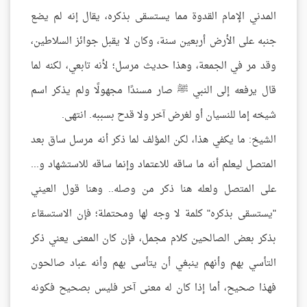
المدني الإمام القدوة مما يستسقى بذكره، يقال إنه لم يضع
جنبه على الأرض أربعين سنة، وكان لا يقبل جوائز السلاطين،
وقد مر في الجمعة، وهذا حديث مرسل؛ لأنه تابعي، لكنه لما
قال يرفعه إلى النبي ﷺ صار مسندًا مجهولًا ولم يذكر اسم
شيخه إما للنسيان أو لغرض آخر ولا قدح بسببه. انتهى.
الشيخ: ما يكفي هذا، لكن المؤلف لما ذكر أنه مرسل ساق بعد
المتصل ليعلم أنه ما ساقه للاعتماد وإنما ساقه للاستشهاد و...
على المتصل ولعله هنا ذكر من وصله.. وهنا قول العيني
"يستسقى بذكره" كلمة لا وجه لها ومحتملة؛ فإن الاستسقاء
بذكر بعض الصالحين كلام مجمل، فإن كان المعنى يعني ذكر
التأسي بهم وأنهم ينبغي أن يتأسى بهم وأنه عباد صالحون
فهذا صحيح، أما إذا كان له معنى آخر فليس بصحيح فكونه