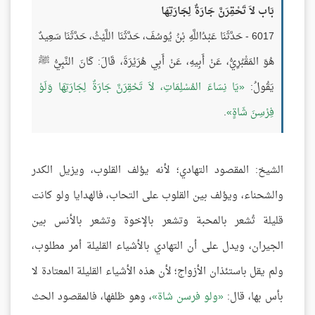
بَاب لاَ تَحْقِرَنَّ جَارَةٌ لِجَارَتِهَا
6017 - حَدَّثَنَا عَبْدُاللَّهِ بْنُ يُوسُفَ، حَدَّثَنَا اللَّيْثُ، حَدَّثَنَا سَعِيدٌ
هُوَ المَقْبُرِيُّ، عَنْ أَبِيهِ، عَنْ أَبِي هُرَيْرَةَ، قَالَ: كَانَ النَّبِيُّ ﷺ
يَقُولُ:
يَا نِسَاءَ المُسْلِمَاتِ، لاَ تَحْقِرَنَّ جَارَةٌ لِجَارَتِهَا وَلَوْ
فِرْسِنَ شَاةٍ
.
الشيخ: المقصود التهادي؛ لأنه يؤلف القلوب، ويزيل الكدر
والشحناء، ويؤلف بين القلوب على التحاب، فالهدايا ولو كانت
قليلة تُشعر بالمحبة وتشعر بالإخوة وتشعر بالأنس بين
الجيران، ويدل على أن التهادي بالأشياء القليلة أمر مطلوب،
ولم يقل باستئذان الأزواج؛ لأن هذه الأشياء القليلة المعتادة لا
بأس بها، قال:
ولو فرسن شاة
، وهو ظلفها، فالمقصود الحث