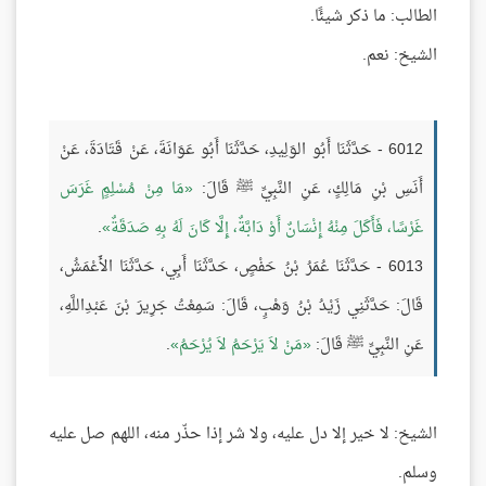
الطالب: ما ذكر شيئًا.
الشيخ: نعم.
6012 - حَدَّثَنَا أَبُو الوَلِيدِ، حَدَّثَنَا أَبُو عَوَانَةَ، عَنْ قَتَادَةَ، عَنْ
أَنَسِ بْنِ مَالِكٍ، عَنِ النَّبِيِّ ﷺ قَالَ:
مَا مِنْ مُسْلِمٍ غَرَسَ
غَرْسًا، فَأَكَلَ مِنْهُ إِنْسَانٌ أَوْ دَابَّةٌ، إِلَّا كَانَ لَهُ بِهِ صَدَقَةٌ
.
6013 - حَدَّثَنَا عُمَرُ بْنُ حَفْصٍ، حَدَّثَنَا أَبِي، حَدَّثَنَا الأَعْمَشُ،
قَالَ: حَدَّثَنِي زَيْدُ بْنُ وَهْبٍ، قَالَ: سَمِعْتُ جَرِيرَ بْنَ عَبْدِاللَّهِ،
عَنِ النَّبِيِّ ﷺ قَالَ:
مَنْ لاَ يَرْحَمُ لاَ يُرْحَمُ
.
الشيخ: لا خير إلا دل عليه، ولا شر إذا حذّر منه، اللهم صل عليه
وسلم.