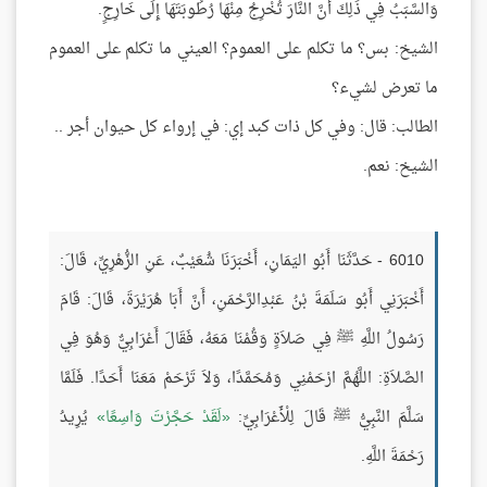
وَالسَّبَبُ فِي ذَلِكَ أَنَّ النَّارَ تُخْرِجُ مِنْهَا رُطُوبَتَهَا إِلَى خَارِجٍ.
الشيخ: بس؟ ما تكلم على العموم؟ العيني ما تكلم على العموم
ما تعرض لشيء؟
الطالب: قال: وفي كل ذات كبد إي: في إرواء كل حيوان أجر ..
الشيخ: نعم.
6010 - حَدَّثَنَا أَبُو اليَمَانِ، أَخْبَرَنَا شُعَيْبٌ، عَنِ الزُّهْرِيِّ، قَالَ:
أَخْبَرَنِي أَبُو سَلَمَةَ بْنُ عَبْدِالرَّحْمَنِ، أَنَّ أَبَا هُرَيْرَةَ، قَالَ: قَامَ
رَسُولُ اللَّهِ ﷺ فِي صَلاَةٍ وَقُمْنَا مَعَهُ، فَقَالَ أَعْرَابِيٌّ وَهُوَ فِي
الصَّلاَةِ: اللَّهُمَّ ارْحَمْنِي وَمُحَمَّدًا، وَلاَ تَرْحَمْ مَعَنَا أَحَدًا. فَلَمَّا
سَلَّمَ النَّبِيُّ ﷺ قَالَ لِلْأَعْرَابِيِّ:
لَقَدْ حَجَّرْتَ وَاسِعًا
يُرِيدُ
رَحْمَةَ اللَّهِ.