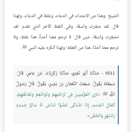
الشيخ: وهذا من الاعتداء في الدعاء، وغلط في الدعاء، ولهذا
قال: لقد حجّرت واسعًا، وفي اللفظ الآخر الذي تقدم: لقد
تحجّرت واسعًا، حين قال: لا ترحم معنا أحداً، هذا غلط، ولا
ترحم معنا أحدًا، هذا من الغلط؛ ولهذا أنكره عليه النبي ﷺ.
6011 - حَدَّثَنَا أَبُو نُعَيْمٍ، حَدَّثَنَا زَكَرِيَّاءُ، عَنْ عَامِرٍ، قَالَ:
سَمِعْتُهُ يَقُولُ: سَمِعْتُ النُّعْمَانَ بْنَ بَشِيرٍ، يَقُولُ: قَالَ رَسُولُ
اللَّهِ ﷺ:
تَرَى المُؤْمِنِينَ فِي تَرَاحُمِهِمْ وَتَوَادِّهِمْ وَتَعَاطُفِهِمْ،
كَمَثَلِ الجَسَدِ، إِذَا اشْتَكَى عُضْوًا تَدَاعَى لَهُ سَائِرُ جَسَدِهِ
بِالسَّهَرِ وَالحُمَّى
.