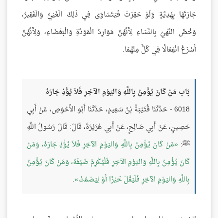
جَارَتَهَا بِهَدِيَّةٍ وَلَوْ حَقِرَتْ فَيَتَسَاوَى فِي ذَلِكَ الْغَنِيُّ وَالْفَقِيرُ،
وَخُصَّ النَّهْيُ بِالنِّسَاءِ لِأَنَّهُنَّ مَوَارِدُ الْمَوَدَّةِ وَالْبَغْضَاءِ، وَلِأَنَّهُنَّ
أَسْرَعُ انْفِعَالًا فِي كُلٍّ مِنْهُمَا.
بَاب مَنْ كَانَ يُؤْمِنُ بِاللَّهِ وَاليَوْمِ الآخِرِ فَلاَ يُؤْذِ جَارَهُ
6018 - حَدَّثَنَا قُتَيْبَةُ بْنُ سَعِيدٍ، حَدَّثَنَا أَبُو الأَحْوَصِ، عَنْ أَبِي
حَصِينٍ، عَنْ أَبِي صَالِحٍ، عَنْ أَبِي هُرَيْرَةَ، قَالَ: قَالَ رَسُولُ اللَّهِ
ﷺ:
مَنْ كَانَ يُؤْمِنُ بِاللَّهِ وَاليَوْمِ الآخِرِ فَلاَ يُؤْذِ جَارَهُ، وَمَنْ
كَانَ يُؤْمِنُ بِاللَّهِ وَاليَوْمِ الآخِرِ فَلْيُكْرِمْ ضَيْفَهُ، وَمَنْ كَانَ يُؤْمِنُ
بِاللَّهِ وَاليَوْمِ الآخِرِ فَلْيَقُلْ خَيْرًا أَوْ لِيَصْمُتْ
.