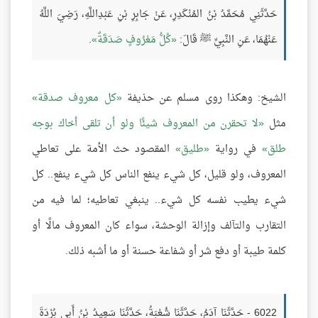
حَدَّثَنِي مُحَمَّدُ بْنُ المُنْكَدِرِ، عَنْ جَابِرِ بْنِ عَبْدِاللَّهِ، رَضِيَ اللَّهُ
عَنْهُمَا، عَنِ النَّبِيِّ ﷺ قَالَ:
كُلُّ مَعْرُوفٍ صَدَقَةٌ
.
الشيخ: وهكذا روى مسلم عن حذيفة
كل معروف صدقة
مثل
لا تحقرن من المعروف شيئًا ولو أن تلقى أخاك بوجه
طلق
في رواية
طليق
المقصود حث الأمة على تعاطي
المعروف، ولو قليل، كل شيء ينفع الناس كل شيء ينفع.. كل
شيء يطيب نفسه كل شيء.. ينبغي تعاطيه؛ لما فيه من
التقارب والتآلف وإزالة الوحشة، سواء كان المعروف مالًا أو
كلمة طيبة أو دفع شر أو شفاعة حسنة أو ما أشبه ذلك.
6022 - حَدَّثَنَا آدَمُ، حَدَّثَنَا شُعْبَةُ، حَدَّثَنَا سَعِيدُ بْنُ أَبِي بُرْدَةَ