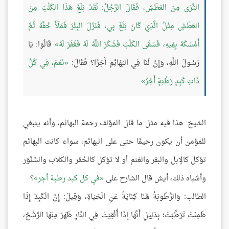
الثَّرَى مِنَ العَطَشِ، فَقَالَ الرَّجُلُ: لَقَدْ بَلَغَ هَذَا الكَلْبَ مِنَ
العَطَشِ مِثْلُ الَّذِي كَانَ بَلَغَ بِي، فَنَزَلَ البِئْرَ فَمَلَأَ خُفَّهُ ثُمَّ
أَمْسَكَهُ بِفِيهِ، فَسَقَى الكَلْبَ فَشَكَرَ اللَّهُ لَهُ فَغَفَرَ لَهُ
قَالُوا: يَا
رَسُولَ اللَّهِ، وَإِنَّ لَنَا فِي البَهَائِمِ أَجْرًا؟ فَقَالَ:
نَعَمْ، فِي كُلِّ
ذَاتِ كَبِدٍ رَطْبَةٍ أَجْرٌ
.
الشيخ: هذا فيه مثل ما قال المؤلف رحمة البهائم، وأنه ينبغي
للمؤمن أن يكون رحيمًا حتى على البهائم، سواء كانت البهائم
تؤكل كالإبل والبقر والغنم أو لا تؤكل كالحُمُر والكلاب والسِّنَّوَر
وأشباه ذلك، أيش قال الشارح على
في كل كبد رطبة أجر
؟
الطالب: وَالرُّطُوبَةُ هُنَا كِنَايَةٌ عَنِ الْحَيَاةِ، وَقِيلَ: إِنَّ الْكَبِدَ إِذَا
ظَمِئَتْ تَرَطَّبَتْ؛ بِدَلِيلِ أَنَّهَا إِذَا أُلْقِيَتْ فِي النَّارِ ظَهَرَ مِنْهَا الرَّشْحُ،