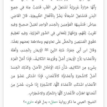
بِأَنَّهَا حَرَارَةٌ غَرِيزِيَّةٌ تَشْتَعِلُ فِي الْقَلْبِ فَتَشِبُّ مِنْهُ فِي جَمِيعِ
الْبَدَنِ فَتَشْتَعِلُ اشْتِعَالًا يَضُرُّ بِالْأَفْعَالِ الطَّبِيعِيَّةِ، قَالَ الْقَاضِي
عِيَاضٌ: فَتَشْبِيهُهُ الْمُؤْمِنِينَ بِالْجَسَدِ الْوَاحِدِ تَمْثِيلٌ صَحِيحٌ وَفِيهِ
تَقْرِيبٌ لِلْفَهْمِ، وَإِظْهَارٌ لِلْمَعَانِي فِي الصُّوَرِ الْمَرْئِيَّةِ، وَفِيهِ تَعْظِيمُ
حُقُوقِ الْمُسْلِمِينَ وَالْحَضُّ عَلَى تعاونهم وملاطفة بَعضهم بَعْضًا،
وَقَالَ ابن أَبِي جَمْرَةَ: شَبَّهُ النَّبِيُّ ﷺ الْإِيمَان بِالْجَسَدِ، وَأَهْلَهُ
بِالْأَعْضَاءِ؛ لِأَنَّ الْإِيمَانَ أَصْلٌ وَفُرُوعَهُ التَّكَالِيفُ، فَإِذَا أَخَلَّ الْمَرْءُ
بِشَيْءٍ مِنَ التَّكَالِيفِ شَأْنَ ذَلِكَ الْإِخْلَالِ الْأَصْلَ، وَكَذَلِكَ الْجَسَدُ
أَصْلٌ كَالشَّجَرَةِ وَأَعْضَاؤُهُ كَالْأَغْصَانِ، فَإِذَا اشْتَكَى عُضْوٌ مِنَ
الْأَعْضَاءِ اشْتَكَتِ الْأَعْضَاءُ كُلُّهَا، كَالشَّجَرَةِ إِذَا ضُرِبَ غُصْنٌ مِنْ
أَغْصَانِهَا اهْتَزَّتِ الْأَغْصَانُ كُلُّهَا بِالتَّحَرُّكِ وَالِاضْطِرَابِ.
الشيخ: العيني ما ذكر رواية
مثل
بدل قوله
ترى
؟