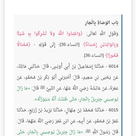
بَاب الوَصَاةِ بِالْجَارِ
وَقَوْلِ اللَّهِ تَعَالَى:
وَاعْبُدُوا اللَّهَ وَلاَ تُشْرِكُوا بِهِ شَيْئًا
وَبِالوَالِدَيْنِ إِحْسَانًا
[النساء:36]- إِلَى قَوْلِهِ -
مُخْتَالًا
فَخُورًا
[النساء:36].
6014 - حَدَّثَنَا إِسْمَاعِيلُ بْنُ أَبِي أُوَيْسٍ، قَالَ: حَدَّثَنِي مَالِكٌ،
عَنْ يَحْيَى بْنِ سَعِيدٍ، قَالَ: أَخْبَرَنِي أَبُو بَكْرِ بْنُ مُحَمَّدٍ، عَنْ
عَمْرَةَ، عَنْ عَائِشَةَ رَضِيَ اللَّهُ عَنْهَا، عَنِ النَّبِيِّ ﷺ قَالَ:
مَا زَالَ
يُوصِينِي جِبْرِيلُ بِالْجَارِ، حَتَّى ظَنَنْتُ أَنَّهُ سَيُوَرِّثُهُ
.
6015 - حَدَّثَنَا مُحَمَّدُ بْنُ مِنْهَالٍ، حَدَّثَنَا يَزِيدُ بْنُ زُرَيْعٍ، حَدَّثَنَا
عُمَرُ بْنُ مُحَمَّدٍ، عَنْ أَبِيهِ، عَنِ ابْنِ عُمَرَ رَضِيَ اللَّهُ عَنْهُمَا، قَالَ:
قَالَ رَسُولُ اللَّهِ ﷺ:
مَا زَالَ جِبْرِيلُ يُوصِينِي بِالْجَارِ، حَتَّى