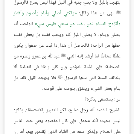
يتهجد بالليل ولا يضع جنبه في الليل فهذا ليس بمدح فالرسول
ﷺ نهى عن هذا وقال:
ولكني أصلي وأنام وأصوم وأفطر
وأتزوج النساء فمن رغب عن سنتي فليس مني
الواجب أنه
يصلي وينام، لا يصلي الليل كله ويتعب نفسه بل يعطي نفسه
حظها من الراحة؛ فالحاصل أن هذا إذا ثبت عن صفوان يكون
غلطًا مخالفًا لما أرشد إليه النبي ﷺ عبدالله بن عمرو وغيره من
الصحابة؛ فإن السُّنة للمؤمن وإن كان راغبًا في العبادة ألا
يخالف السنة التي سنها الرسول ﷺ فلا يتهجد الليل كله، بل
ينام بعض الشيء ويتقوّى بنومته على قومته.
س: يستسقى بذكره؟
الشيخ: القصد أنه رجل صالح، لكن التعبير بالاستسقاء بذكره
ليس بجيد؛ لأنه مجمل: فإن كان المقصود يعني حث الناس
على الصلاح ويُذكر اسمه من العُبّاد الذين يُقتدى بهم، أما إن