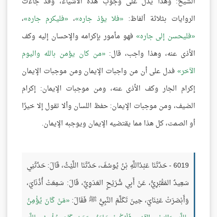
الشيخ: وهذا يدل على وجوب هذه الأشياء، وقد جاءت
الروايات بثلاثة ألفاظ:
فلا يؤذ جاره
،
فليكرم جاره
،
فليحسن إلى جاره
فهو مأمور بإكرامه والإحسان إليه وكف
الأذى عنه، وهذا واجب، قال:
من كان يؤمن بالله واليوم
الآخر
فدل على أن من واجبات الإيمان ومن موجبات الإيمان
إكرام الجار وكف الأذى عنه، ومن موجبات الإيمان: إكرام
الضيف، ومن موجبات الإيمان: حفظ اللسان وألا تقول إلا خيرًا
أو الصمت، كل هذا مما يقتضيه الإيمان ويوجبه الإيمان.
6019 - حَدَّثَنَا عَبْدُاللَّهِ بْنُ يُوسُفَ، حَدَّثَنَا اللَّيْثُ، قَالَ: حَدَّثَنِي
سَعِيدٌ المَقْبُرِيُّ، عَنْ أَبِي شُرَيْحٍ العَدَوِيِّ، قَالَ: سَمِعَتْ أُذُنَايَ،
وَأَبْصَرَتْ عَيْنَايَ، حِينَ تَكَلَّمَ النَّبِيُّ ﷺ فَقَالَ:
مَنْ كَانَ يُؤْمِنُ