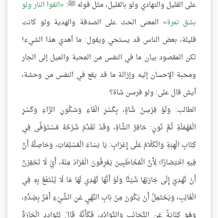
على القليل والتهادي ولو بالقليل، مثل قوله ﷺ:
اتقوا النار ولو
بشق تمرة
المعنى الحث على الصدقة والهدية ولو كانت
قليلة، بعض الناس قد يستحي ويقول: ما أهدي هذا الشيء!
لكن المقصود بيان ما في النفس من المحبة والميل إلى الجار
ومحبة الإحسان إليه وإزالة ما قد يقع في النفس من وحشة،
أيش قال على: ولو فرسن شاة؟
الطالب: وَلَوْ فِرْسِنُ شَاةٍ، بِكَسْرِ الْفَاءِ وَسُكُونِ الرَّاءِ وَكَسْرِ
الْمُهْمَلَةِ ثُمَّ نُونٍ: حَافِرُ الشَّاةِ، وَقَدْ تَقَدَّمَ شَرْحُهُ مُسْتَوْفًى فِي
كِتَابِ الْهِبَةِ وَالْكَلَامُ عَلَى إِعْرَابِ: يَا نِسَاءَ الْمُسْلِمَاتِ، وَحَاصِلُهُ أَنَّ
فِيهِ اخْتِصَارًا؛ لِأَنَّ الْمُخَاطَبِينَ يَعْرِفُونَ الْمُرَادَ مِنْهُ، أَيْ لَا تَحْقِرَنَّ
أَنْ تُهْدِيَ إِلَى جَارَتِهَا شَيْئًا وَلَوْ أَنَّهَا تُهْدِي لَهَا مَا لَا يُنْتَفَعُ بِهِ فِي
الْغَالِبِ، وَيَحْتَمِلُ أَنْ يَكُونَ مِنْ بَابِ النَّهْيِ عَنِ الشَّيْءِ أَمْرٌ بِضِدِّهِ،
وَهُوَ كِنَايَةٌ عَنِ التَّحَابُبِ وَالتَّوَادُدِ، فَكَأَنَّهُ قَالَ لِتُوَادِدِ الْجَارَةُ