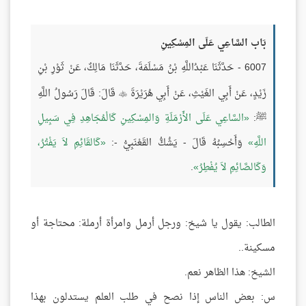
بَاب السَّاعِي عَلَى المِسْكِينِ
6007 - حَدَّثَنَا عَبْدُاللَّهِ بْنُ مَسْلَمَةَ، حَدَّثَنَا مَالِكٌ، عَنْ ثَوْرِ بْنِ
زَيْدٍ، عَنْ أَبِي الغَيْثِ، عَنْ أَبِي هُرَيْرَةَ
قَالَ: قَالَ رَسُولُ اللَّهِ

ﷺ:
السَّاعِي عَلَى الأَرْمَلَةِ وَالمِسْكِينِ كَالْمُجَاهِدِ فِي سَبِيلِ
اللَّهِ
وَأَحْسِبُهُ قَالَ - يَشُكُّ القَعْنَبِيُّ -:
كَالقَائِمِ لاَ يَفْتُرُ،
وَكَالصَّائِمِ لاَ يُفْطِرُ
.
الطالب: يقول يا شيخ: ورجل أرمل وامرأة أرملة: محتاجة أو
مسكينة..
الشيخ: هذا الظاهر نعم.
س: بعض الناس إذا نصح في طلب العلم يستدلون بهذا