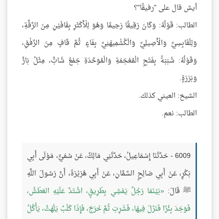
أيش قال على "رفيقًا"؟
الطالب: قَوْلُهُ: وَكَانَ رَقِيقًا رَحِيمًا وَهُوَ لِلْأَكْثَرِ بِقَافَيْنِ مِنَ الرِّقَّةِ،
وَلِلْقَابِسِيِّ وَالْأَصِيلِيِّ وَالْكُشْمِيهَنِيِّ بِفَاءٍ ثُمَّ قَافٍ مِنَ الرِّفْقِ،
وَقَوْلُهُ: شَبَبَةُ بِفَتْحِ الْمُعْجَمَةِ وَالْمُوَحَّدَةِ جَمْعُ شَابٍّ، مِثْلُ بَارٍّ
وَبَرَرَةٍ.
الشيخ: العيني كذلك.
الطالب: نعم.
6009 - حَدَّثَنَا إِسْمَاعِيلُ، حَدَّثَنِي مَالِكٌ، عَنْ سُمَيٍّ، مَوْلَى أَبِي
بَكْرٍ، عَنْ أَبِي صَالِحٍ السَّمَّانِ، عَنْ أَبِي هُرَيْرَةَ، أَنَّ رَسُولَ اللَّهِ
ﷺ قَالَ:
بَيْنَمَا رَجُلٌ يَمْشِي بِطَرِيقٍ، اشْتَدَّ عَلَيْهِ العَطَشُ،
فَوَجَدَ بِئْرًا فَنَزَلَ فِيهَا، فَشَرِبَ ثُمَّ خَرَجَ، فَإِذَا كَلْبٌ يَلْهَثُ، يَأْكُلُ