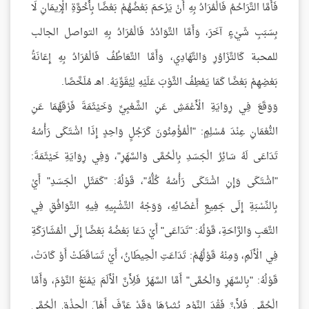
فَأَمَّا التَّرَاحُمُ فَالْمُرَادُ بِهِ أَنْ يَرْحَمَ بَعْضُهُمْ بَعْضًا بِأُخُوَّةِ الْإِيمَانِ لَا
بِسَبَبِ شَيْءٍ آخَرَ، وَأَمَّا التَّوَادُدُ فَالْمُرَادُ بِهِ التواصل الجالب
للمحبة كَالتَّزَاوُرِ وَالتَّهَادِي، وَأَمَّا التَّعَاطُفُ فَالْمُرَادُ بِهِ إِعَانَةُ
بَعْضِهِمْ بَعْضًا كَمَا يَعْطِفُ الثَّوْبَ عَلَيْهِ لِيُقَوِّيَهُ. اهـ مُلَخَّصًا.
وَوَقَعَ فِي رِوَايَةِ الْأَعْمَشِ عَنِ الشَّعْبِيِّ وَخَيْثَمَةَ فَرْقَهُمَا عَنِ
النُّعْمَانِ عِنْدَ مُسْلِمٍ: "الْمُؤْمِنُونَ كَرَجُلٍ وَاحِدٍ إِذَا اشْتَكَى رَأْسُهُ
تَدَاعَى لَهُ سَائِرُ الْجَسَدِ بِالْحُمَّى وَالسَّهَرِ"، وَفِي رِوَايَةِ خَيْثَمَةَ:
"اشْتَكَى وَإِنِ اشْتَكَى رَأْسُهُ كُلُّهُ"، قَوْلُهُ: "كَمَثَلِ الْجَسَدِ" أَيْ
بِالنِّسْبَةِ إِلَى جَمِيعِ أَعْضَائِهِ، وَوَجْهُ التَّشْبِيهِ فِيهِ التَّوَافُقِ فِي
التَّعَبِ وَالرَّاحَةِ، قَوْلُهُ: "تَدَاعَى" أَيْ دَعَا بَعْضُهُ بَعْضًا إِلَى الْمُشَارَكَةِ
فِي الْأَلَمِ، وَمِنْهُ قَوْلُهُمْ: تَدَاعَتِ الْحِيطَانُ، أَيْ تَسَاقَطَتْ أَوْ كَادَتْ،
قَوْلُهُ: "بِالسَّهَرِ وَالْحُمَّى" أَمَّا السَّهَرُ فَلِأَنَّ الْأَلَمَ يَمْنَعُ النَّوْمَ، وَأَمَّا
الْحُمَّى فَلِأَنَّ فَقْدَ النَّوْمِ يُثِيرُهَا وَقَدْ عَرَّفَ أَهْلَ الْحِذْقِ الْحُمَّى