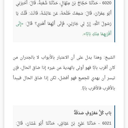
6020 - حَدَّثَنَا حَجَّاجُ بْنُ مِنْهَالٍ، حَدَّثَنَا شُعْبَةُ، قَالَ: أَخْبَرَنِي
أَبُو عِمْرَانَ، قَالَ: سَمِعْتُ طَلْحَةَ، عَنْ عَائِشَةَ، قَالَتْ: قُلْتُ يَا
رَسُولَ اللَّهِ، إِنَّ لِي جَارَيْنِ، فَإِلَى أَيِّهِمَا أُهْدِي؟ قَالَ:
إِلَى
أَقْرَبِهِمَا مِنْكِ بَابًا
.
الشيخ: وهذا يدل على أن الاعتبار بالأبواب لا بالجدران من
كان أقرب بابًا فهو أولى بالهدية عن غيره إذا ضاق الحال، فإن
تيسر أن يهدي للجميع فهو أفضل، لكن إذا ضاق الحال فيبدأ
بالأقرب فالأقرب بابًا.
بَاب كُلُّ مَعْرُوفٍ صَدَقَةٌ
6021 - حَدَّثَنَا عَلِيُّ بْنُ عَيَّاشٍ، حَدَّثَنَا أَبُو غَسَّانَ، قَالَ: