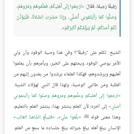
رَفِيقًا رَحِيمًا، فَقَالَ:
ارْجِعُوا إِلَى أَهْلِيكُمْ، فَعَلِّمُوهُمْ وَمُرُوهُمْ،
وَصَلُّوا كَمَا رَأَيْتُمُونِي أُصَلِّي، وَإِذَا حَضَرَتِ الصَّلاَةُ، فَلْيُؤَذِّنْ
لَكُمْ أَحَدُكُمْ، ثُمَّ لِيَؤُمَّكُمْ أَكْبَرُكُمْ
.
الشيخ: تكلم على "رفيقًا"؟ وفي هذا وصية الوفود وأن ولي
الأمر يوصي الوفود ويحثهم على الخير، ويأمرهم بأن يعلموا
أهليهم ويرشدوهم، فهكذا العلماء يرشدوا من يفدون إليهم من
الطلبة ومن طالبي الوصية، ولهذا قال النبي لهؤلاء الشببة:
ارجعوا إلى أهليكم وعلِّموهم ومروهم وصلوا كما رأيتموني
أصلي
إلى آخره؛ لأن العلم ينتشر بهذا، ينتشر العلم بالتعليم،
وهذا معنى قوله ﷺ:
بلِّغوا عنِّي
،
فليبلِّغ الشّاهدُ الغائِب
الإنسان يبلغ أهله يبلغ جيرانه يبلغ جلساءه ما سمع من العلم.