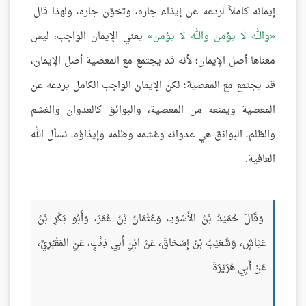
إيمانه كاملاً لردعه عن إيذاء جاره، وتخوّن جاره، ولهذا قال:
والله لا يؤمن والله لا يؤمن
يعني الإيمان الواجب، ليس
معناها أصل الإيمان؛ لأنه قد يجتمع مع المعصية أصل الإيمان،
قد يجتمع مع المعصية؛ لكن الإيمان الواجب الكامل يردعه عن
المعصية ويمنعه من المعصية، والبوائق كالعدوان والغشم
والظلم، البوائق هي عدوانه وغشمه وظلمه وإيذاؤه، نسأل الله
العافية.
وَقَالَ حُمَيْدُ بْنُ الأَسْوَدِ، وَعُثْمَانُ بْنُ عُمَرَ، وَأَبُو بَكْرِ بْنُ
عَيَّاشٍ، وَشُعَيْبُ بْنُ إِسْحَاقَ، عَنْ ابْنِ أَبِي ذِئْبٍ، عَنِ المَقْبُرِيِّ،
عَنْ أَبِي هُرَيْرَةَ.