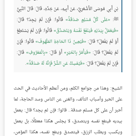
بْنِ أَبِي مُوسَى الأَشْعَرِيِّ، عَنْ أَبِيهِ، عَنْ جَدِّهِ، قَالَ: قَالَ النَّبِيُّ
ﷺ:
عَلَى كُلِّ مُسْلِمٍ صَدَقَةٌ
قَالُوا: فَإِنْ لَمْ يَجِدْ؟ قَالَ:
فَيَعْمَلُ بِيَدَيْهِ فَيَنْفَعُ نَفْسَهُ وَيَتَصَدَّقُ
قَالُوا: فَإِنْ لَمْ يَسْتَطِعْ
أَوْ لَمْ يَفْعَلْ؟ قَالَ:
فَيُعِينُ ذَا الحَاجَةِ المَلْهُوفَ
قَالُوا: فَإِنْ
لَمْ يَفْعَلْ؟ قَالَ:
فَيَأْمُرُ بِالخَيْرِ
أَوْ قَالَ:
بِالْمَعْرُوفِ
قَالَ:
فَإِنْ لَمْ يَفْعَلْ؟ قَالَ:
فَيُمْسِكُ عَنِ الشَّرِّ فَإِنَّهُ لَهُ صَدَقَةٌ
.
الشيخ: وهذا من جوامع الكلم، ومن أعظم الأحاديث في الحث
على الخير وأسباب التآلف، والغنى عن الناس وسد الحاجة، لما
أخبر أن على كل مسلم صدقة.. قالوا: فإن لم يجد؟ قال: يعمل
بيديه فينفع نفسه ويتصدق، لا يجلس هكذا معطلًا، بل يعمل
ويكسب ويطلب الرزق، فيتصدق وينفع نفسه، هكذا المؤمن،