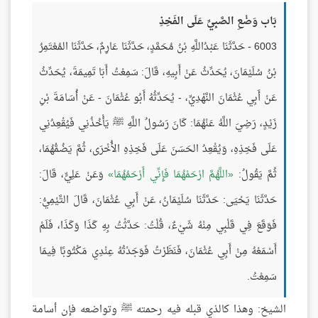
بَاب وَضْعِ الصَّبِيِّ عَلَى الفَخِذِ
6003 - حَدَّثَنَا عَبْدُاللَّهِ بْنُ مُحَمَّدٍ، حَدَّثَنَا عَارِمٌ، حَدَّثَنَا المُعْتَمِرُ
بْنُ سُلَيْمَانَ، يُحَدِّثُ عَنْ أَبِيهِ، قَالَ: سَمِعْتُ أَبَا تَمِيمَةَ، يُحَدِّثُ
عَنْ أَبِي عُثْمَانَ النَّهْدِيِّ، - يُحَدِّثُهُ أَبُو عُثْمَانَ - عَنْ أُسَامَةَ بْنِ
زَيْدٍ، رَضِيَ اللَّهُ عَنْهُمَا: كَانَ رَسُولُ اللَّهِ ﷺ يَأْخُذُنِي فَيُقْعِدُنِي
عَلَى فَخِذِهِ، وَيُقْعِدُ الحَسَنَ عَلَى فَخِذِهِ الأُخْرَى، ثُمَّ يَضُمُّهُمَا،
ثُمَّ يَقُولُ:
اللَّهُمَّ ارْحَمْهُمَا فَإِنِّي أَرْحَمُهُمَا
وَعَنْ عَلِيٍّ، قَالَ:
حَدَّثَنَا يَحْيَى: حَدَّثَنَا سُلَيْمَانُ، عَنْ أَبِي عُثْمَانَ، قَالَ التَّيْمِيُّ:
فَوَقَعَ فِي قَلْبِي مِنْهُ شَيْءٌ، قُلْتُ: حَدَّثْتُ بِهِ كَذَا وَكَذَا، فَلَمْ
أَسْمَعْهُ مِنْ أَبِي عُثْمَانَ، فَنَظَرْتُ فَوَجَدْتُهُ عِنْدِي مَكْتُوبًا فِيمَا
سَمِعْتُ.
الشيخ: وهذا كالذي قبله فيه رحمته ﷺ وتواضعه فإن أسامة