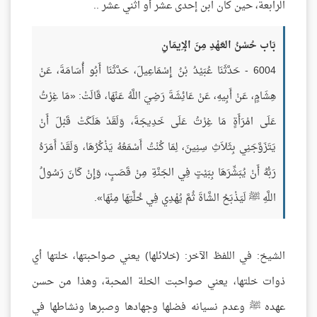
الرابعة، حين كان ابن إحدى عشر أو اثني عشر ..
بَاب حُسْنُ العَهْدِ مِنَ الإِيمَانِ
6004 - حَدَّثَنَا عُبَيْدُ بْنُ إِسْمَاعِيلَ، حَدَّثَنَا أَبُو أُسَامَةَ، عَنْ
هِشَامٍ، عَنْ أَبِيهِ، عَنْ عَائِشَةَ رَضِيَ اللَّهُ عَنْهَا، قَالَتْ: «مَا غِرْتُ
عَلَى امْرَأَةٍ مَا غِرْتُ عَلَى خَدِيجَةَ، وَلَقَدْ هَلَكَتْ قَبْلَ أَنْ
يَتَزَوَّجَنِي بِثَلاَثِ سِنِينَ، لِمَا كُنْتُ أَسْمَعُهُ يَذْكُرُهَا، وَلَقَدْ أَمَرَهُ
رَبُّهُ أَنْ يُبَشِّرَهَا بِبَيْتٍ فِي الجَنَّةِ مِنْ قَصَبٍ، وَإِنْ كَانَ رَسُولُ
اللَّهِ ﷺ لَيَذْبَحُ الشَّاةَ ثُمَّ يُهْدِي فِي خُلَّتِهَا مِنْهَا».
الشيخ: في اللفظ الآخر: (خلائلها) يعني صواحبتها، خلتها أي
ذوات خلتها، يعني صواحبت الخلة المحبة، وهذا من حسن
عهده ﷺ وعدم نسيانه فضلها وجهادها وصبرها ونشاطها في