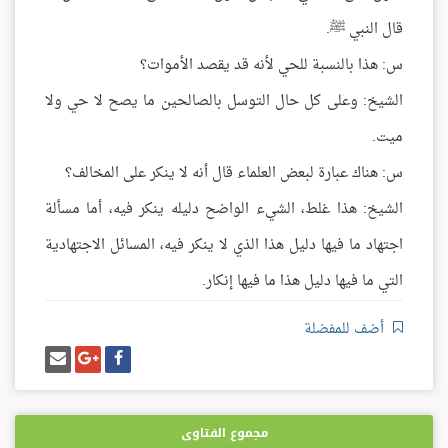
قال النبي ﷺ.
س: هذا بالنسبة للحي لأنه قد يقصد الأموات؟
الشيخ: وعلى كل حال التوسل بالصالحين ما يصح لا حي ولا
ميت.
س: هناك عبارة لبعض العلماء قال أنه لا ينكر على المخالف؟
الشيخ: هذا غلط، الشيء الواضح دليله ينكر فيه، أما مسألة
اجتهاد ما فيها دليل هذا الذي لا ينكر فيه، المسائل الاجتهادية
التي ما فيها دليل هذا ما فيها إنكار.
أضف للمفضلة
شارك
شارك
إرسل
على
على
إيميل
فيسبوك
غوغل
بلس
مجموع الفتاوى