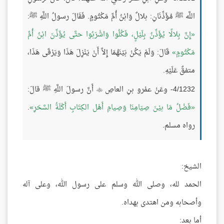
اللَّه ﷺ مُؤَذِّنَانِ: بلالٌ وَابْنُ أُمِّ مَكْتُومٍ. فَقَالَ رسولُ اللَّهِ ﷺ:
إِنَّ بِلالًا يُؤَذِّنُ بِلَيْلٍ، فَكُلُوا وَاشْرَبُوا حتَّى يُؤَذِّنَ ابْنُ أُمِّ
مَكْتُومٍ
قَالَ: وَلَمْ يَكُنْ بَيْنَهُمَا إِلاَّ أَنْ يَنْزِلَ هَذَا وَيَرْقَى هَذَا،
متفقٌ عَلَيْهِ.
4/1232- وعَنْ عمْرو بنِ العاصِ
أَنَّ رسولَ اللَّهِ ﷺ قالَ:

فَضْلُ مَا بيْنَ صِيَامِنَا وَصِيامِ أَهْل الكِتَابِ أَكْلَةُ السَّحَرِ
.
رواه مسلم.
الشيخ:
الحمد لله، وصلى الله وسلم على رسول الله، وعلى آله
وأصحابه ومن اهتدى بهداه.
أما بعد: