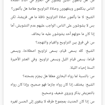
س: هل يأثمون الذين يصلون في الحرم في أثناء الصلاة
الناس يتكلمون ويتقهوون وصلاة التراويح مقامة هل يأثمون؟
الشيخ: لا ما يأثمون صلاة التراويح نافلة ما هي فريضة، لكن
بس لا يشوشون على الناس، الواجب عليهم عدم التشويش، أما
إذا كان ما حولهم أحد يشوشون عليه ما يخالف.
س: في فرق بين التراويح والقيام والتهجد؟
الشيخ: كله يسمى قيام، يسمى تراويح اصطلاحا، ويسمى
قياما، يسمى قيام الليل ويسمى تراويح. وفي العشر الأخيرة
السنة إحياء الليلة.
س: بالنسبة لما رواه البخاري معلقا هل يجزم بصحته؟
الشيخ: يختلف، إذا كان رواه جازما فهو صحيح، وإذا كان رواه
بالتمريض يذكر ويروى ضعيف وصحيح.
س: إذا كان الحديث بمجموع طرقه لا يتقوى إلى الحسن لغيره