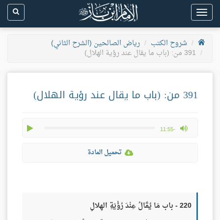
Toggle
navigation
شروح الكتب
رياض الصالحين (الشرح الثاني)
391 من: (باب ما يقال عند رؤية الهلال)
391 من: (باب ما يقال عند رؤية الهلال)
play
max volume
-11:55
تحميل المادة
220 - باب مَا يُقَالُ عِنْدَ رُؤْيَةِ الهِلالِ