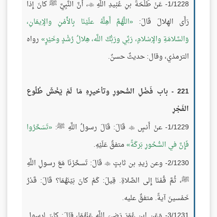
1/1228- عَنْ طَلْحَةَ بنِ عُبْيدِ اللَّهِ
، أَنَّ النَّبِيَّ ﷺ كانَ إِذا

رَأَى الهِلالَ قَالَ:
اللَّهُمَّ أَهِلَّهُ علَيْنَا بِالأَمْنِ والإِيمَانِ،
وَالسَّلامَةِ والإِسْلامِ، رَبِّي ورَبُّكَ اللَّه، هِلالُ رُشْدٍ وخَيْرٍ
رواه
الترمذي، وقال: حديثٌ حسنٌ.
221 - باب فَضْلِ السُّحورِ وتأخيرِهِ مَا لَمْ يَخْشَ طُلُوع
الفَجْرِ
1/1229- عنْ أَنسٍ
قَالَ: قَالَ رسولُ اللَّهِ ﷺ:
تَسَحَّرُوا

فَإِنَّ في السُّحُورِ بَركَةً
متفقٌ عَلَيْهِ.
2/1230- وعن زيدِ بن ثابتٍ
قَالَ: تَسحَّرْنَا مَعَ رسولِ اللَّهِ

ﷺ، ثُمَّ قُمْنَا إِلى الصَّلاةِ. قِيلَ: كَمْ كانَ بَيْنَهُمَا؟ قَالَ: قَدْرُ
خَمْسينَ آيةً. متفقٌ عليه.
3/1231- وَعَنِ ابنِ عُمَرَ رَضيَ اللَّه عَنْهُمَا، قالَ: كانَ لرسولِ