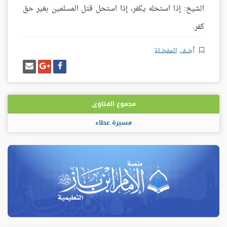
الشيخ: إذا استحله يكفر، إذا استحل قتل المسلمين بغير حق
كفر.
أضف للمفضلة
شارك
شارك
إرسل
على
على
إيميل
فيسبوك
غوغل
بلس
مجموع الفتاوى
مسيرة عطاء