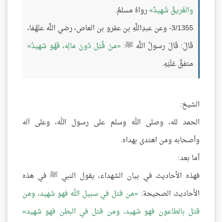
والغَريقُ شَهيدٌ
رواهُ مسلمٌ.
3/1355- وعن عبدِاللَّهِ بن عمْرو بن العاص، رضي اللَّه عنْهُمَا،
قَالَ: قَالَ رسولُ اللَّه ﷺ:
منْ قُتِل دُونَ مالِه، فَهُو شهيدٌ
متفقٌ عَلَيْهِ.
الشيخ:
الحمد لله، وصلى الله وسلم على رسول الله، وعلى آله
وأصحابه ومن اهتدى بهداه.
أما بعد:
فهذه الأحاديث في بيان الشهداء، يقول النبي ﷺ في هذه
الأحاديث الصحيحة:
من قتل في سبيل الله فهو شهيد، ومن
قتل بالطاعون فهو شهيد، ومن قتل في البطن فهو شهيد