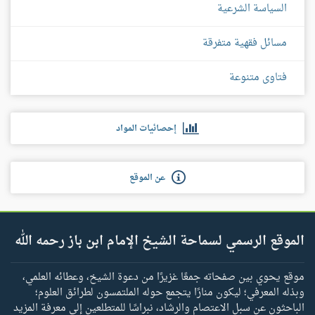
السياسة الشرعية
مسائل فقهية متفرقة
فتاوى متنوعة
إحصائيات المواد
عن الموقع
الموقع الرسمي لسماحة الشيخ الإمام ابن باز رحمه الله
موقع يحوي بين صفحاته جمعًا غزيرًا من دعوة الشيخ، وعطائه العلمي،
وبذله المعرفي؛ ليكون منارًا يتجمع حوله الملتمسون لطرائق العلوم؛
الباحثون عن سبل الاعتصام والرشاد، نبراسًا للمتطلعين إلى معرفة المزيد