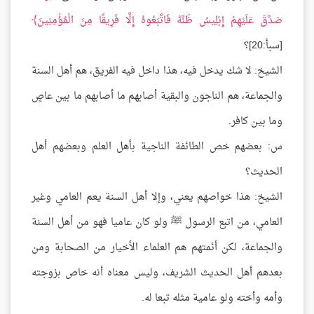
صَدَّقَ عَلَيْهِمْ إِبْلِيسُ ظَنَّهُ فَاتَّبَعُوهُ إِلَّا فَرِيقًا مِنَ الْمُؤْمِنِينَ
[سبأ:20]؟
الشيخ: لا شك يدخل فيه، هذا داخل فيه الفريق، هم أهل السنة
والجماعة، هم الناجون والبقية أصابهم ما أصابهم ما بين عاصٍ
وما بين كافر.
س: بعضهم خص الطائفة الناجية بأهل العلم وبعضهم أهل
الحديث؟
الشيخ: هذا خواصهم يعني، وإلا أهل السنة يعم العامي وغير
العامي، من اتبع الرسول ﷺ ولو كان عاميا فهو من أهل السنة
والجماعة، لكن أئمتهم هم العلماء الأخيار من الصحابة ومن
بعدهم أهل الحديث الشريف، وليس معناه أنه خاص بزوجته
وأمه وأخته ولو عامية مثله تبعا له.