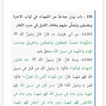
235 - باب بيان جماعة منَ الشهداء في ثواب الآخرة
ويغسلون ويُصَلَّى عليهم بخلاف القتيل في حرب الكفار
1/1353- عنْ أبي هُرَيْرةَ،
، قالَ: قالَ رَسُولُ اللَّه ﷺ:

الشُّهَدَاءُ خَمسَةٌ: المَطعُونُ، وَالمبْطُونُ، والغَرِيقُ، وَصَاحبُ
الهَدْم وَالشَّهيدُ في سبيل اللَّه
متفقٌ عليهِ.
2/1354- وعنهُ قالَ: قالَ رسولُ اللَّه ﷺ:
مَا تَعُدُّونَ
الشهداءَ فِيكُم؟
قالُوا: يَا رسُولِ اللَّهِ مَنْ قُتِل في سَبيلِ
اللَّه فَهُو شهيدٌ. قَالَ:
إنَّ شُهَداءَ أُمَّتي إذًا لَقلِيلٌ،
" قالُوا:
فَمنْ يَا رسُول اللَّه؟ قَالَ:
منْ قُتِل في سبيلِ اللَّه فهُو
شَهيدٌ، ومنْ ماتَ في سَبيلِ اللَّه فهُو شهيدٌ، ومنْ ماتَ في
الطَّاعُون فَهُو شَهيدٌ، ومنْ ماتَ في البطنِ فَهُو شَهيدٌ،