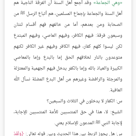
وهي الجماعة
وقد أجمع أهل السنة أن الفرقة الناجية هم
أهل السنة والجماعة بإجماع المسلمين، هم أتباع الرسل ﷺ من
الصحابة ومن بعدهم، أما من خالفهم فهم أقسام ثنتان
وسبعون فرقة: فيهم الكافر، وفيهم العاصي، وفيهم المبتدع
لكن ليسوا كلهم كفار، فيهم الكافر وفيهم غير الكافر لكنهم
متوعدون بالنار لخلافهم الحق إما بالبدع وإما بالمعاصي
الكبيرة والعياذ بالله وإما بالكفر يدخل فيهم الجهمية والمعتزلة
والمرجئة والرافضة وغيرهم من أهل البدع المضلة نسأل الله
العافية.
س: الكفار لا يدخلون في الثلاث والسبعين؟
الشيخ: لا، هذا في حق المنتسبين للأمة المنتسبين للإجابة،
لإجابة النبي ﷺ المدعون للإسلام يعني.
س: هل يجوز الربط بين هذا الحديث وبين قوله تعالى:
وَلَقَدْ