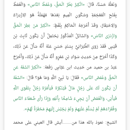
وَنَعْلُهُ حَسَنًا، قَالَ:
الْكِبْرُ بَطَرُ الْحَقِّ، وَغَمْطُ النَّاسِ
وَالْغَمْطُ
بِفَتْحِ الْمُعْجَمَةِ وَسُكُونِ الْمِيمِ بَعْدَهَا مُهْمَلَةٌ هُوَ الِازْدِرَاءُ
وَالِاحْتِقَارُ، وَقَدْ أَخْرَجَهُ الْحَاكِمُ بِلَفْظٍ:
الْكِبْرُ مَنْ بَطِرَ الْحَقَّ
وَازْدَرَى النَّاسَ
وَالسَّائِلُ الْمَذْكُورُ يَحْتَمِلُ أَنْ يَكُونَ ثَابِتَ بْنَ
قَيْسٍ فَقَدْ رَوَى الطَّبَرَانِيُّ بِسَنَدٍ حَسَنٍ عَنْهُ أَنَّهُ سَأَلَ عَنْ ذَلِكَ،
وَكَذَا أَخْرَجَ مِنْ حَدِيثِ سَوَادِ بْنِ عَمْرٍو أَنَّهُ سَأَلَ عَنْ ذَلِكَ، وَأَخْرَجَ
عَبْدُ بن حميد من حَدِيث ابن عَبَّاسٍ رَفَعَهُ:
الْكِبْرُ السَّفَهُ عَنِ
الْحَقِّ وَغَمْصُ النَّاسِ
فَقَالَ: يَا نَبِيَّ اللَّهِ وَمَا هُوَ؟ قَالَ:
السَّفَهُ
أَنْ يَكُونَ لَكَ عَلَى رَجُلٍ مَالٌ فَيُنْكِرُهُ فَيَأْمُرُهُ رَجُلٌ بِتَقْوَى اللَّهِ
فَيَأْبَى، وَالْغَمْصُ أَنْ يَجِيءَ شَامِخًا بِأَنْفِهِ وَإِذَا رَأَى ضُعَفَاءَ النَّاسِ
وَفُقَرَاءَهُمْ لَمْ يُسَلِّمْ عَلَيْهِمْ وَلَمْ يَجْلِسْ إِلَيْهِمْ مَحْقَرَةً لَهُمْ
.
الشيخ: نعوذ بالله هذا من........أيش قال العيني على محمد