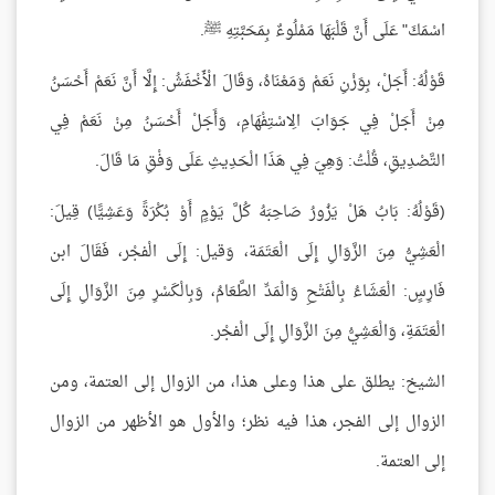
اسْمَكَ" عَلَى أَنَّ قَلْبَهَا مَمْلُوءٌ بِمَحَبَّتِهِ ﷺ.
قَوْلُهُ: أَجَلْ، بِوَزْنِ نَعَمْ وَمَعْنَاهُ، وَقَالَ الْأَخْفَشُ: إِلَّا أَنَّ نَعَمْ أَحْسَنُ
مِنْ أَجَلْ فِي جَوَابَ الِاسْتِفْهَامِ، وَأَجَلْ أَحْسَنُ مِنْ نَعَمْ فِي
التَّصْدِيقِ، قُلْتُ: وَهِيَ فِي هَذَا الْحَدِيثِ عَلَى وَفْقِ مَا قَالَ.
(قَوْلُهُ: بَابُ هَلْ يَزُورُ صَاحِبَهُ كُلَّ يَوْمٍ أَوْ بُكْرَةً وَعَشِيًّا) قِيلَ:
الْعَشِيُّ مِنَ الزَّوَالِ إِلَى الْعَتَمَة، وَقيل: إِلَى الْفجْر، فَقَالَ ابن
فَارِسٍ: الْعَشَاءُ بِالْفَتْحِ وَالْمَدِّ الطَّعَامُ، وَبِالْكَسْرِ مِنَ الزَّوَالِ إِلَى
الْعَتَمَةِ، وَالْعَشِيُّ مِنَ الزَّوَالِ إِلَى الْفجْر.
الشيخ: يطلق على هذا وعلى هذا، من الزوال إلى العتمة، ومن
الزوال إلى الفجر، هذا فيه نظر؛ والأول هو الأظهر من الزوال
إلى العتمة.