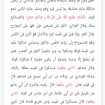
الْغَيْرِ وَمِنْ ثَمَّ وُصِفَ سُبْحَانَهُ وَتَعَالَى بِالْمُتَكَبِّرِ، وَالثَّانِي أَنْ يَكُونَ
مُتَكَلِّفًا لِذَلِكَ مُتَشَبِّعًا بِمَا لَيْسَ فِيهِ وَهُوَ وَصْفُ عَامَّةِ النَّاسِ نَحْوَ
قَوْلِهِ:
كَذَلِكَ يَطْبَعُ اللَّهُ عَلَى كُلِّ قَلْبِ مُتَكَبِّرٍ جَبَّارٍ
وَالْمُسْتَكْبِرُ
مِثْلَهُ، وَقَالَ الْغَزَالِيُّ: الْكِبْرُ عَلَى قِسْمَيْنِ: فَإِنْ ظَهَرَ عَلَى الْجَوَارِحِ
يُقَالُ تَكَبَّرَ، وَإِلَّا قِيلَ فِي نَفْسِهِ كِبْرٌ، وَالْأَصْلُ هُوَ الَّذِي فِي النَّفْسِ
وَهُوَ الِاسْتِرْوَاحُ إِلَى رُؤْيَةِ النَّفْسِ، وَالْكِبْرُ يَسْتَدْعِي مُتَكَبَّرًا عَلَيْهِ
يَرَى نَفْسَهُ فَوْقَهُ وَمُتَكَبَّرًا بِهِ، وَبِهِ يَنْفَصِلُ الْكِبْرُ عَنِ الْعُجْبِ، فَمَنْ
لَمْ يُخْلَقْ إِلَّا وَحْدَهُ يَتَصَوَّرُ أَنْ يَكُونَ مُعْجَبًا لَا مُتَكَبِّرًا، قَوْلُهُ:
وَقَالَ مُجَاهِد:
ثَانِيَ عِطْفِهِ
مُسْتَكْبِرًا فِي نَفْسِهِ، عِطْفُهُ: رَقَبَتُهُ،
وَصَلَهُ الْفِرْيَابِيُّ عَن وَرْقَاء عَن ابن أَبِي نَجِيحٍ عَنْ مُجَاهِدٍ قَالَ
فِي قَوْلِهِ تَعَالَى:
ثَانِيَ عِطْفِهِ
قَالَ: رقبته، وَأخرج ابن أَبِي حَاتِمٍ
مِنْ طَرِيقِ عَلِيِّ بْنِ أَبِي طَلْحَةَ عَنِ ابن عَبَّاس فِي قَوْله:
ثَانِيَ
عِطْفِهِ
قَالَ: مُسْتَكْبِرًا فِي نَفْسِهِ، وَمَنْ طَرِيقِ قَتَادَةَ قَالَ: لَاوِي