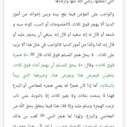
التي أعتقتها، رضي الله عنها وأرضاها.
والواجب على المؤمن فيما يقع بينه وبين إخوانه من أمور
الدنيا ألا يهجر فوق ثلاث، كالخصومات أو السب، كونه سبه و
شتمه أو قال له إنه سفيه أو قال إنه ينبغي أن يحجر عليه أو
قال إنه كذا وكذا من أمور الدنيا فالواجب في مثل هذا ألا يزيد
على ثلاث .. لا يحل هجر المسلم فوق ثلاث قال ﷺ:
لا هجرة
فوق ثلاث
وقال:
لا يحق للمسلم أن يهجر أخاه فوق ثلاث،
يلتقيان فيعرض هذا ويعرض هذا، وخيرهما الذي يبدأ
بالسلام
. أما إذا كان هجرًا لله يعني هجره للمعاصي أو البدع
فهذا لا يتحدد بثلاث ولا بغير ثلاث، إلا بالتوبة، متى تاب
نزعت الهجرة وسلم عليه وإلا فلا، هذا فيما يتعلق بحق الله من
المعاصي والبدع، ولهذا لما هجر النبي ﷺ كعب بن مالك
وصاحبيه استمرت الهجرة خمسين ليلة؛ لأن هذا معصية؛