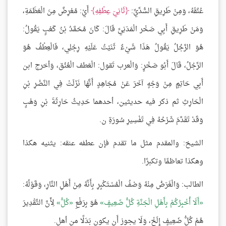
عُنُقَهُ، وَمِنْ طَرِيقِ السُّدِّيِّ:
ثَانِيَ عِطْفِهِ
أَيْ: مُعْرِضٌ مِنَ الْعَظَمَةِ،
وَمَنْ طَرِيقِ أَبِي صَخْر الْمَدَنِيِّ قَالَ: كَانَ مُحَمَّدُ بْنُ كَعْبٍ يَقُولُ:
هُوَ الرَّجُلُ يَقُولُ هَذَا شَيْءٌ ثَنَيْتُ عَلَيْهِ رِجْلِي، فَالْعِطْفُ هُوَ
الرِّجْلُ، قَالَ أَبُو صَخْرٍ: وَالْعرب تَقول: الْعَطف الْعُنُق، وَأخرج ابن
أَبِي حَاتِمٍ مِنْ وَجْهٍ آخَرَ عَنْ مُجَاهِدٍ أَنَّهَا نَزَلَتْ فِي النَّضْرِ بْنِ
الْحَارِثِ ثم ذكر فيه حديثين، أحدهما حَدِيثُ حَارِثَةَ بْنِ وَهْبٍ
وَقَدْ تَقَدَّمَ شَرْحُهُ فِي تَفْسِيرِ سُورَةِ ن.
الشيخ: والمقدم مثل ما تقدم فإن عطفه عنقه: يثنيه هكذا
وهكذا تعاظمًا وتكبرًا.
الطالب: وَالْغَرَضُ مِنْهُ وَصْفُ الْمُسْتَكْبِرِ بِأَنَّهُ مِنْ أَهْلِ النَّارِ، وَقَوْلُهُ:
أَلَا أُخْبِرُكُمْ بِأَهْلِ الْجَنَّةِ كُلُّ ضَعِيفٍ
هُوَ بِرَفْعِ
كُلُّ
لِأَنَّ التَّقْدِيرَ
هُمْ كُلُّ ضَعِيفٍ إِلَخْ، وَلَا يجوز أَن يكون بَدَلًا من أهل.