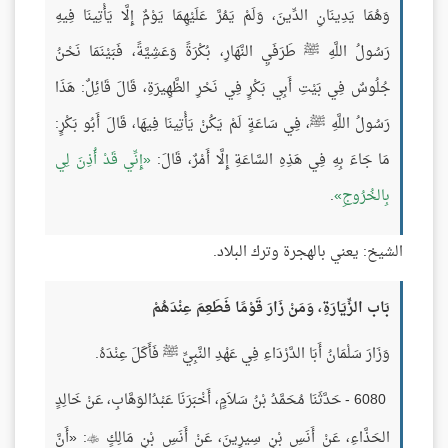
وَهُمَا يَدِينَانِ الدِّينَ، وَلَمْ يَمُرَّ عَلَيْهِمَا يَوْمٌ إِلَّا يَأْتِينَا فِيهِ
رَسُولُ اللَّهِ ﷺ طَرَفَيِ النَّهَارِ، بُكْرَةً وَعَشِيَّةً، فَبَيْنَمَا نَحْنُ
جُلُوسٌ فِي بَيْتِ أَبِي بَكْرٍ فِي نَحْرِ الظَّهِيرَةِ، قَالَ قَائِلٌ: هَذَا
رَسُولُ اللَّهِ ﷺ، فِي سَاعَةٍ لَمْ يَكُنْ يَأْتِينَا فِيهَا، قَالَ أَبُو بَكْرٍ:
مَا جَاءَ بِهِ فِي هَذِهِ السَّاعَةِ إِلَّا أَمْرٌ، قَالَ:
إِنِّي قَدْ أُذِنَ لِي
بِالخُرُوجِ
.
الشيخ: يعني بالهجرة وترك البلاد.
بَاب الزِّيَارَةِ، وَمَنْ زَارَ قَوْمًا فَطَعِمَ عِنْدَهُمْ
وَزَارَ سَلْمَانُ أَبَا الدَّرْدَاءِ فِي عَهْدِ النَّبِيِّ ﷺ فَأَكَلَ عِنْدَهُ.
6080 - حَدَّثَنَا مُحَمَّدُ بْنُ سَلاَمٍ، أَخْبَرَنَا عَبْدُالوَهَّابِ، عَنْ خَالِدٍ
الحَذَّاءِ، عَنْ أَنَسِ بْنِ سِيرِينَ، عَنْ أَنَسِ بْنِ مَالِكٍ
: «أَنَّ
