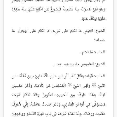
لَمْ يَكُنْ لِهَجْرِهِ سَبَبٌ مَشْرُوعٌ فَتَبَيَّنَ هُنَا السَّبَبُ الْمُسَوِّغُ لِلْهَجْرِ
وَهُوَ لِمَنْ صَدَرَتْ مِنْهُ مَعْصِيَةٌ فَيَسُوغُ لِمَنِ اطَّلَعَ عَلَيْهَا مِنْهُ هَجْرُهُ
عَلَيْهَا لِيَكُفَّ عَنْهَا.
الشيخ: العيني ما تكلم على شيء، ما تكلم على الهجران ما
ضبطه؟
الطالب: ما تكلم.
الشيخ: القاموس حاضر، شف هجر.
الطالب: قَوْله: وَقَالَ كَعْب أَي ابن مَالِكٍ الْأَنْصَارِيُّ حِينَ تَخَلَّفَ عَنِ
النَّبِيِّ ﷺ وَنَهَى النَّبِيُّ ﷺ الْمُسْلِمِينَ عَنْ كَلَامِنَا، وَذَكَرَ خَمْسِينَ
لَيْلَةً، وَهَذَا طَرَفٌ مِنَ الْحَدِيثِ الطَّوِيلِ وَقَدْ تَقَدَّمَ شَرْحُهُ
مُسْتَوْفًى فِي أَوَاخِرِ الْمَغَازِي، وَذكر حَدِيثُ عَائِشَةَ: إِنِّي لَأَعْرِفُ
غَضَبَكَ وَرِضَاكَ، وَقَدْ تَقَدَّمَ شَرْحُهُ فِي بَابِ غَيْرَةِ النِّسَاءِ وَوَجْدِهِنَّ