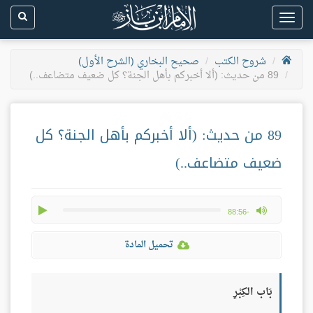
Toggle
navigation
شروح الكتب
صحيح البخاري (الشرح الأول)
89 من حديث: (ألا أخبركم بأهل الجنة؟ كل ضعيف متضاعف..)
89 من حديث: (ألا أخبركم بأهل الجنة؟ كل
ضعيف متضاعف..)
play
max volume
-88:56
تحميل المادة
بَاب الكِبْرِ