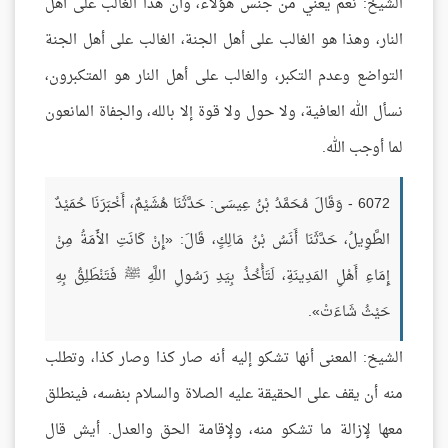
الشيخ: نعم يعني من جنس هؤلاء، وأن هذا الغالب على أهل
النار، وهذا هو الغالب على أهل الجنة، الغالب على أهل الجنة
التواضع وعدم التكبر، والغالب على أهل النار هو المتكبرون،
نسأل الله العافية، ولا حول ولا قوة إلا بالله، والجفاة المانعون
لما أوجب الله.
6072 - وَقَالَ مُحَمَّدُ بْنُ عِيسَى: حَدَّثَنَا هُشَيْمٌ، أَخْبَرَنَا حُمَيْدٌ
الطَّوِيلُ، حَدَّثَنَا أَنَسُ بْنُ مَالِكٍ، قَالَ: «إِنْ كَانَتِ الأَمَةُ مِنْ
إِمَاءِ أَهْلِ المَدِينَةِ، لَتَأْخُذُ بِيَدِ رَسُولِ اللَّهِ ﷺ فَتَنْطَلِقُ بِهِ
حَيْثُ شَاءَتْ».
الشيخ: المعنى أنها تشكو إليه أنه صار كذا وصار كذا، وتطلب
منه أن يقف على الحقيقة عليه الصلاة والسلام بنفسه، فينطلق
معها لإزالة ما تشكو منه، ولإقامة الحق والعدل. أيش قال