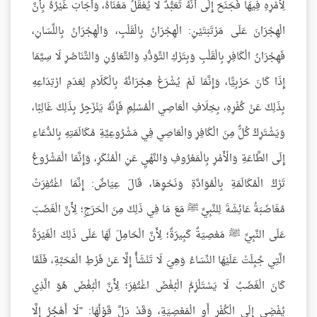
لِأَمْرِهِ فِيهَا فَجَنَحَ إِلَى أَنَّهُ تَعَبُّدٌ لَا يُعْقَلُ مَعْنَاهُ، وَأَجَابَ غَيْرُهُ بِأَنَّ
الْهِجْرَانَ عَلَى مَرْتَبَتَيْنِ: الْهِجْرَانُ بِالْقَلْبِ، وَالْهِجْرَانُ بِاللِّسَانِ،
فَهِجْرَانُ الْكَافِرِ بِالْقَلْبِ وَبِتَرْكِ التَّوَدُّدِ وَالتَّعَاوُنِ وَالتَّنَاصُرِ لَا سِيَّمَا
إِذَا كَانَ حَرْبِيًّا، وَإِنَّمَا لَمْ يُشْرَعْ هِجْرَانُهُ بِالْكَلَامِ لِعَدَمِ ارْتِدَاعِهِ
بِذَلِكَ عَنْ كُفْرِهِ، بِخِلَافِ الْعَاصِي الْمُسْلِمِ فَإِنَّهُ يَنْزَجِرُ بِذَلِكَ غَالِبًا،
وَيَشْتَرِكُ كُلٌّ مِنَ الْكَافِرِ وَالْعَاصِي فِي مَشْرُوعِيَّةِ مُكَالَمَتِهِ بِالدُّعَاءِ
إِلَى الطَّاعَةِ وَالْأَمْرِ بِالْمَعْرُوفِ وَالنَّهْيِ عَنِ الْمُنْكَرِ، وَإِنَّمَا الْمَشْرُوعُ
تَرْكُ الْمُكَالَمَةِ بِالْمُوَادَّةِ وَنَحْوِهَا، قَالَ عِيَاضٌ: إِنَّمَا اغْتُفِرَتْ
مُغَاضَبَةُ عَائِشَةَ لِلنَّبِيِّ ﷺ مَعَ مَا فِي ذَلِكَ مِنَ الْحَرَجِ؛ لِأَنَّ الْغَضَبَ
عَلَى النَّبِيِّ ﷺ مَعْصِيَةٌ كَبِيرَةٌ؛ لِأَنَّ الْحَامِلَ لَهَا عَلَى ذَلِكَ الْغَيْرَةُ
الَّتِي جُبِلَتْ عَلَيْهَا النِّسَاءُ وَهِيَ لَا تَنْشَأُ إِلَّا عَنْ فَرْطِ الْمَحَبَّةِ، فَلَمَّا
كَانَ الْغَضَبُ لَا يَسْتَلْزِمُ الْبُغْضَ اغْتُفِرَ؛ لِأَنَّ الْبُغْضَ هُوَ الَّذِي
يُفْضِي إِلَى الْكُفْرِ أَوِ الْمَعْصِيَةِ، وَقَدْ دَلَّ قَوْلُهَا: "لَا أَهْجُرُ إِلَّا