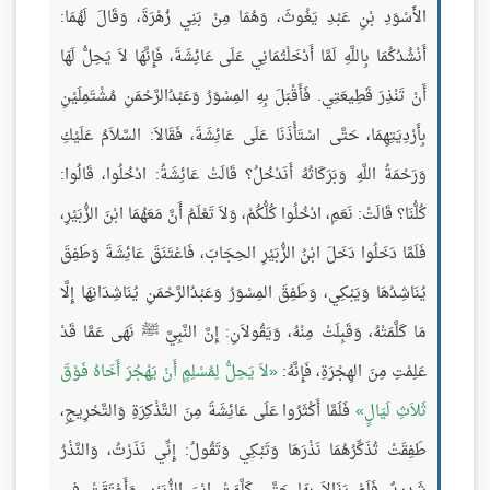
الأَسْوَدِ بْنِ عَبْدِ يَغُوثَ، وَهُمَا مِنْ بَنِي زُهْرَةَ، وَقَالَ لَهُمَا:
أَنْشُدُكُمَا بِاللَّهِ لَمَّا أَدْخَلْتُمَانِي عَلَى عَائِشَةَ، فَإِنَّهَا لاَ يَحِلُّ لَهَا
أَنْ تَنْذِرَ قَطِيعَتِي. فَأَقْبَلَ بِهِ المِسْوَرُ وَعَبْدُالرَّحْمَنِ مُشْتَمِلَيْنِ
بِأَرْدِيَتِهِمَا، حَتَّى اسْتَأْذَنَا عَلَى عَائِشَةَ، فَقَالاَ: السَّلاَمُ عَلَيْكِ
وَرَحْمَةُ اللَّهِ وَبَرَكَاتُهُ أَنَدْخُلُ؟ قَالَتْ عَائِشَةُ: ادْخُلُوا، قَالُوا:
كُلُّنَا؟ قَالَتْ: نَعَمِ، ادْخُلُوا كُلُّكُمْ، وَلاَ تَعْلَمُ أَنَّ مَعَهُمَا ابْنَ الزُّبَيْرِ،
فَلَمَّا دَخَلُوا دَخَلَ ابْنُ الزُّبَيْرِ الحِجَابَ، فَاعْتَنَقَ عَائِشَةَ وَطَفِقَ
يُنَاشِدُهَا وَيَبْكِي، وَطَفِقَ المِسْوَرُ وَعَبْدُالرَّحْمَنِ يُنَاشِدَانِهَا إِلَّا
مَا كَلَّمَتْهُ، وَقَبِلَتْ مِنْهُ، وَيَقُولاَنِ: إِنَّ النَّبِيَّ ﷺ نَهَى عَمَّا قَدْ
عَلِمْتِ مِنَ الهِجْرَةِ، فَإِنَّهُ:
لاَ يَحِلُّ لِمُسْلِمٍ أَنْ يَهْجُرَ أَخَاهُ فَوْقَ
ثَلاَثِ لَيَالٍ
فَلَمَّا أَكْثَرُوا عَلَى عَائِشَةَ مِنَ التَّذْكِرَةِ وَالتَّحْرِيجِ،
طَفِقَتْ تُذَكِّرُهُمَا نَذْرَهَا وَتَبْكِي وَتَقُولُ: إِنِّي نَذَرْتُ، وَالنَّذْرُ