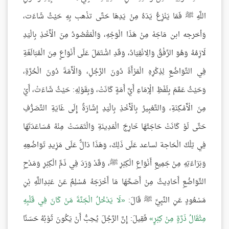
اللَّهِ ﷺ فَمَا يَنْزِعُ يَدَهُ مِنْ يَدِهَا حَتَّى تذْهب بِهِ حَيْثُ شَاءَت،
وَأخرجه ابن مَاجَهْ مِنْ هَذَا الْوَجْهِ، وَالْمَقْصُودُ مِنَ الْأَخْذِ بِالْيَدِ
لَازِمُهُ وَهُوَ الرِّفْقُ وَالِانْقِيَادُ، وَقَدِ اشْتَمَلَ عَلَى أَنْوَاعٍ مِنَ الْمُبَالَغَةِ
فِي التَّوَاضُعِ لِذِكْرِهِ الْمَرْأَةَ دُونَ الرَّجُلِ، وَالْأَمَةَ دُونَ الْحُرَّةِ،
وَحَيْثُ عَمَّمَ بِلَفْظِ الْإِمَاءِ أَيَّ أَمَةٍ كَانَتْ، وَبِقَوْلِهِ: حَيْثُ شَاءَتْ، أَيْ
مِنَ الْأَمْكِنَةِ، وَالتَّعْبِيرُ بِالْأَخْذِ بِالْيَدِ إِشَارَةٌ إِلَى غَايَةِ التَّصَرُّفِ
حَتَّى لَوْ كَانَتْ حَاجَتُهَا خَارِجَ الْمَدِينَةِ وَالْتَمَسَتْ مِنْهُ مُسَاعَدَتَهَا
فِي تِلْكَ الْحَاجة لساعد عَلَى ذَلِكَ، وَهَذَا دَالٌّ عَلَى مَزِيدِ تَوَاضُعِهِ
وَبَرَاءَتِهِ مِنْ جَمِيعِ أَنْوَاعِ الْكِبْرِ ﷺ، وَقَدْ وَرَدَ فِي ذَمِّ الْكِبْرِ وَمَدْحِ
التَّوَاضُعِ أَحَادِيثُ مِنْ أَصَحِّهَا مَا أَخْرَجَهُ مُسْلِمٌ عَنْ عَبْدِاللَّهِ بْنِ
مَسْعُودٍ عَنِ النَّبِيِّ ﷺ قَالَ:
لَا يَدْخُلُ الْجَنَّةَ مَنْ كَانَ فِي قَلْبِهِ
مِثْقَالُ ذَرَّةٍ مِنْ كِبْرٍ
فَقِيلَ: إِنَّ الرَّجُلَ يُحِبُّ أَنْ يَكُونَ ثَوْبُهُ حَسَنًا