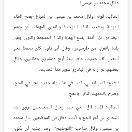
وقال محمد بن عيسى؟
الطالب: قوله: وقال محمد بن عيسى بن الطباع -بفتح الطاء
المهملة وتشديد الباء الموحدة وبالعين المهملة- أبو جعفر
البغدادي: نزل أذنة -بفتح الهمزة والذال المعجمة والنون- وهي
بلدة بالقرب من طرسوس، وقال أبو داود: كان يحفظ نحو
أربعين ألف حديث، مات سنة أربع وعشرين ومائتين، وقال
بعضهم: لم أر له في البخاري سوى هذا الحديث.
الشيخ: قصر العيني، قصر في هذا، وله حديث آخر في الحج،
وصرح بالحديث الثاني بالحج.
الطالب: قلت: قال الذي جمع رجال الصحيحين: روى عنه
البخاري في آخر الحج والأدب، وقال في الموضعين: قال محمد
بن عيسى، وقال صاحب "التوضيح": وهذا يشبه أن يكون