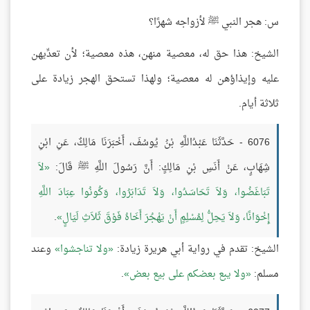
س: هجر النبي ﷺ لأزواجه شهرًا؟
الشيخ: هذا حق له، معصية منهن، هذه معصية؛ لأن تعدِّيهن
عليه وإيذاؤهن له معصية؛ ولهذا تستحق الهجر زيادة على
ثلاثة أيام.
6076 - حَدَّثَنَا عَبْدُاللَّهِ بْنُ يُوسُفَ، أَخْبَرَنَا مَالِكٌ، عَنِ ابْنِ
شِهَابٍ، عَنْ أَنَسِ بْنِ مَالِكٍ: أَنَّ رَسُولَ اللَّهِ ﷺ قَالَ:
لاَ
تَبَاغَضُوا، وَلاَ تَحَاسَدُوا، وَلاَ تَدَابَرُوا، وَكُونُوا عِبَادَ اللَّهِ
إِخْوَانًا، وَلاَ يَحِلُّ لِمُسْلِمٍ أَنْ يَهْجُرَ أَخَاهُ فَوْقَ ثَلاَثِ لَيَالٍ
.
الشيخ: تقدم في رواية أبي هريرة زيادة:
ولا تناجشوا
وعند
مسلم:
ولا يبع بعضكم على بيع بعض
.