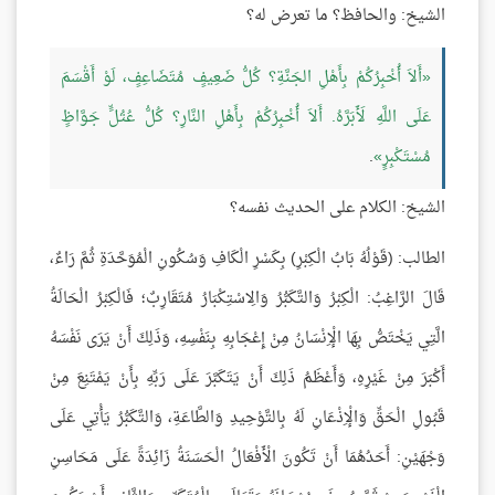
الشيخ: والحافظ؟ ما تعرض له؟
أَلاَ أُخْبِرُكُمْ بِأَهْلِ الجَنَّةِ؟ كُلُّ ضَعِيفٍ مُتَضَاعِفٍ، لَوْ أَقْسَمَ
عَلَى اللَّهِ لَأَبَرَّهُ. أَلاَ أُخْبِرُكُمْ بِأَهْلِ النَّارِ؟ كُلُّ عُتُلٍّ جَوَّاظٍ
مُسْتَكْبِرٍ
.
الشيخ: الكلام على الحديث نفسه؟
الطالب: (قَوْلُهُ بَابُ الْكِبْرِ) بِكَسْرِ الْكَافِ وَسُكُونِ الْمُوَحَّدَةِ ثُمَّ رَاءٌ،
قَالَ الرَّاغِبُ: الْكِبْرُ وَالتَّكَبُّرُ وَالِاسْتِكْبَارُ مُتَقَارِبٌ؛ فَالْكِبْرُ الْحَالَةُ
الَّتِي يَخْتَصُّ بِهَا الْإِنْسَانُ مِنْ إِعْجَابِهِ بِنَفْسِهِ، وَذَلِكَ أَنْ يَرَى نَفْسَهُ
أَكْبَرَ مِنْ غَيْرِهِ، وَأَعْظَمُ ذَلِكَ أَنْ يَتَكَبَّرَ عَلَى رَبِّهِ بِأَنْ يَمْتَنِعَ مِنْ
قَبُولِ الْحَقِّ وَالْإِذْعَانِ لَهُ بِالتَّوْحِيدِ وَالطَّاعَةِ، وَالتَّكَبُّرُ يَأْتِي عَلَى
وَجْهَيْنِ: أَحَدُهُمَا أَنْ تَكُونَ الْأَفْعَالُ الْحَسَنَةُ زَائِدَةً عَلَى مَحَاسِنِ