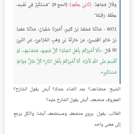
وَقَالَ مُجَاهِدٌ:
ثَانِيَ عِطْفِهِ
[الحج:9]: "مُسْتَكْبِرٌ فِي نَفْسِهِ،
عِطْفُهُ: رَقَبَتُهُ".
6071 - حَدَّثَنَا مُحَمَّدُ بْنُ كَثِيرٍ، أَخْبَرَنَا سُفْيَانُ، حَدَّثَنَا مَعْبَدُ
بْنُ خَالِدٍ القَيْسِيُّ، عَنْ حَارِثَةَ بْنِ وَهْبٍ الخُزَاعِيِّ، عَنِ النَّبِيِّ
ﷺ قَالَ:
أَلاَ أُخْبِرُكُمْ بِأَهْلِ الجَنَّةِ؟ كُلُّ ضَعِيفٍ مُتَضَاعِفٍ، لَوْ
أَقْسَمَ عَلَى اللَّهِ لَأَبَرَّهُ. أَلاَ أُخْبِرُكُمْ بِأَهْلِ النَّارِ؟ كُلُّ عُتُلٍّ جَوَّاظٍ
مُسْتَكْبِرٍ
.
الشيخ: متضاعف؟ بمد الضاء عندك؟ أيش يقول الشارح؟
المعروف متضعف. أيش يقول الشارح عليه؟
الطالب: يقول: يروى متضعف ومستضعف أيضا، والكل يرجع
إلى معنى واحد.