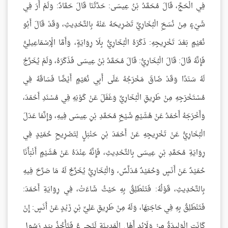
فِي الْحَجِّ، قَالَ مُحَمَّدُ بْنُ عِيسَى: حَدَّثَنَا قَالَ حَمَّادٌ: وَلَمْ أَرَ فِي
شَيْءٍ مِنْ نُسَخِ الْبُخَارِيِّ تَصْرِيحَهُ عَنْهُ بِالتَّحْدِيثِ، وَقَدْ قَالَ أَبُو
نُعَيْمٍ بَعْدَ تَخْرِيجِهِ: ذَكَرَهُ الْبُخَارِيُّ بِلَا رِوَايَةٍ، وَأَمَّا الْإِسْمَاعِيلِيُّ
فَإِنَّهُ قَالَ: قَالَ الْبُخَارِيُّ: قَالَ مُحَمَّدُ بْنُ عِيسَى فَذَكَرَهُ، وَلَمْ يُخَرِّجْ
لَهُ سَنَدًا وَقَدْ ضَاقَ مَخْرَجُهُ عَلَى أَبِي نُعَيْمٍ أَيْضًا فَسَاقَهُ فِي
مُسْتَخْرَجِهِ مِنْ طَرِيقِ الْبُخَارِيِّ وَغَفَلَ عَنْ كَوْنِهِ فِي مُسْنَدِ أَحْمَدَ،
وَأَخْرَجَهُ أَحْمَدُ عَنْ هُشَيْمٍ شَيْخِ مُحَمَّدِ بْنِ عِيسَى فِيهِ، وَإِنَّمَا عَدَلَ
الْبُخَارِيُّ عَنْ تَخْرِيجِهِ عَنْ أَحْمَدَ بْنِ حَنْبَلٍ لِتَصْرِيحِ حُمَيْدٍ فِي
رِوَايَةِ مُحَمَّدِ بْنِ عِيسَى بِالتَّحْدِيثِ، فَإِنَّهُ عِنْدَهُ عَنْ هُشَيْمٍ أَنْبَأَنَا
حُمَيْدٌ عَنْ أَنَسٍ وَحُمَيْدٌ مُدَلِّسٌ، وَالْبُخَارِيُّ يُخَرِّجُ لَهُ مَا صَرَّحَ فِيهِ
بِالتَّحْدِيثِ، قَوْلُهُ: فَتَنْطَلِقُ بِهِ حَيْثُ شَاءَتْ، فِي رِوَايَةِ أَحْمَدَ:
فَتَنْطَلِقُ بِهِ فِي حَاجَتِهَا، وَلَهُ مِنْ طَرِيقِ عَلِيِّ بْنِ زَيْدٍ عَنْ أَنَسٍ: إِنْ
كَانَتِ الْوَلِيدَةُ مِنْ وَلَائِدِ أَهْلِ الْمَدِينَةِ لَتَجِيءُ فَتَأْخُذُ بِيَدِ رَسُولِ