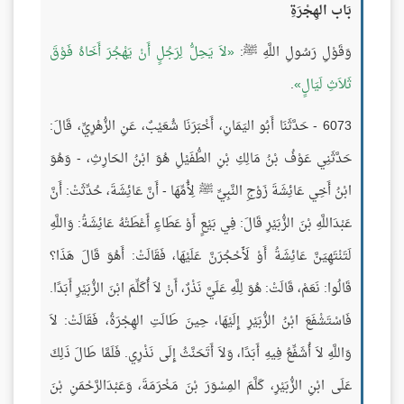
بَاب الهِجْرَةِ
وَقَوْلِ رَسُولِ اللَّهِ ﷺ:
لاَ يَحِلُّ لِرَجُلٍ أَنْ يَهْجُرَ أَخَاهُ فَوْقَ
ثَلاَثِ لَيَالٍ
.
6073 - حَدَّثَنَا أَبُو اليَمَانِ، أَخْبَرَنَا شُعَيْبٌ، عَنِ الزُّهْرِيِّ، قَالَ:
حَدَّثَنِي عَوْفُ بْنُ مَالِكِ بْنِ الطُّفَيْلِ هُوَ ابْنُ الحَارِثِ، - وَهُوَ
ابْنُ أَخِي عَائِشَةَ زَوْجِ النَّبِيِّ ﷺ لِأُمِّهَا - أَنَّ عَائِشَةَ، حُدِّثَتْ: أَنَّ
عَبْدَاللَّهِ بْنَ الزُّبَيْرِ قَالَ: فِي بَيْعٍ أَوْ عَطَاءٍ أَعْطَتْهُ عَائِشَةُ: وَاللَّهِ
لَتَنْتَهِيَنَّ عَائِشَةُ أَوْ لَأَحْجُرَنَّ عَلَيْهَا، فَقَالَتْ: أَهُوَ قَالَ هَذَا؟
قَالُوا: نَعَمْ، قَالَتْ: هُوَ لِلَّهِ عَلَيَّ نَذْرٌ، أَنْ لاَ أُكَلِّمَ ابْنَ الزُّبَيْرِ أَبَدًا.
فَاسْتَشْفَعَ ابْنُ الزُّبَيْرِ إِلَيْهَا، حِينَ طَالَتِ الهِجْرَةُ، فَقَالَتْ: لاَ
وَاللَّهِ لاَ أُشَفِّعُ فِيهِ أَبَدًا، وَلاَ أَتَحَنَّثُ إِلَى نَذْرِي. فَلَمَّا طَالَ ذَلِكَ
عَلَى ابْنِ الزُّبَيْرِ، كَلَّمَ المِسْوَرَ بْنَ مَخْرَمَةَ، وَعَبْدَالرَّحْمَنِ بْنَ