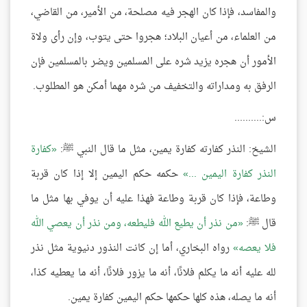
والمفاسد، فإذا كان الهجر فيه مصلحة، من الأمير، من القاضي،
من العلماء، من أعيان البلاد؛ هجروا حتى يتوب، وإن رأى ولاة
الأمور أن هجره يزيد شره على المسلمين ويضر بالمسلمين فإن
الرفق به ومداراته والتخفيف من شره مهما أمكن هو المطلوب.
س:..........
الشيخ: النذر كفارته كفارة يمين، مثل ما قال النبي ﷺ:
كفارة
النذر كفارة اليمين ...
حكمه حكم اليمين إلا إذا كان قربة
وطاعة، فإذا كان قربة وطاعة فهذا عليه أن يوفي بها مثل ما
قال ﷺ:
من نذر أن يطيع الله فليطعه، ومن نذر أن يعصي الله
فلا يعصه
رواه البخاري، أما إن كانت النذور دنيوية مثل نذر
لله عليه أنه ما يكلم فلانًا، أنه ما يزور فلانًا، أنه ما يعطيه كذا،
أنه ما يصله، هذه كلها حكمها حكم اليمين كفارة يمين.