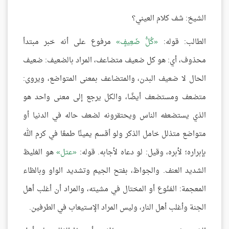
الشيخ: شف كلام العيني؟
الطالب: قوله:
كُلُّ ضَعِيفٍ
مرفوع على أنه خبر مبتدأ
محذوف، أي: هو كل ضعيف متضاعف، المراد بالضعيف: ضعيف
الحال لا ضعيف البدن، والمتضاعف بمعنى المتواضع، ويروى:
متضعف ومستضعف أيضًا، والكل يرجع إلى معنى واحد هو
الذي يستضعفه الناس ويحتقرونه لضعف حاله في الدنيا أو
متواضع متذلل خامل الذكر ولو أقسم يمينًا طمعًا في كرم الله
بإبراره؛ لأبره، وقيل: لو دعاه لأجابه. قوله:
عتل
هو الغليظ
الشديد العنف. والجواظ، بفتح الجيم وتشديد الواو وبالظاء
المعجمة: المَنُوع أو المختال في مشيته، والمراد أن أغلب أهل
الجنة وأغلب أهل النار، وليس المراد الإستيعاب في الطرفين.