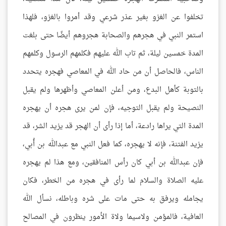
تخلفوا عن الغزو بغير عذر شرعي وقد أمروا بالغزو، فلهذا
استمر النبي في هجرهم والصحابة هجروهم أيضًا حتى بلغت
المدة خمسين ليلة، ثم تاب الله عليهم فكلمهم الرسول وكلمهم
الناس، فالحاصل أن من حاد الله في المعاصي فهجره يتحدد
بالتوبة كأهل البدع، ومن أعلن المعاصي وأظهرها ولم يقبل
النصيحة ولم يقبل التوجيه، فإن لمن يرى هجره أن يهجره
المدة التي يراها رادعة، أما إذا رأى أن الهجر قد يزيد الشر، قد
يزيد الفتنة، فإنه لا يهجره، كما فعل النبي مع عبدالله بن أُبي،
فإن عبدالله بن أبي كان رأس المنافقين، ومع هذا لم يهجره
عليه الصلاة والسلام لما رأى في هجره من الخطر، فكان
يجامله ويرفق به حتى مات على شره وباطله، نسأل الله
العافية، فالمؤمن ولاسيما ولاة الأمور ينظرون في المصالح