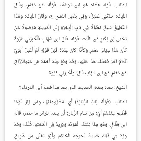
الطالب: قَوْله هِشَام هُوَ ابن يُوسُفَ، قَوْلُهُ: عَنْ مَعْمَرٍ، وَقَالَ
اللَّيْثُ: حَدَّثَنِي عُقَيْلٌ، وَفِي بَعْضِ النَّسْخِ ح، وَقَالَ اللَّيْثُ: وَهَذَا
التَّعْلِيقُ سَبَقَ مُطَوَّلًا فِي بَابِ الْهِجْرَةِ إِلَى الْمَدِينَةِ مَوْصُولًا عَنْ
يَحْيَى بْنِ بُكَيْرٍ عَن اللَّيْث، قَوْله: قَالَ ابن شِهَابٍ فَأَخْبَرَنِي عُرْوَةُ
كَأَنَّ هَذَا سِيَاقَ مَعْمَرٍ وَكَأَنَّهُ كَانَ عِنْدَهُ قَبْلَ قَوْلِهِ لَمْ أَعْقِلْ أَبَوَيَّ
كَلَامٌ آخَرُ فَعَطَفَ هَذَا عَلَيْهِ، وَقَدْ وَقَعَ عِنْدَ أَحْمَدُ عَنْ عَبْدِالرَّزَّاقِ
عَنْ مَعْمَرٍ عَنْ ابن شهَاب قَالَ: وَأَخْبرنِي عُرْوَة.
الشيخ: بعده بعده، الحديث الذي بعد هذا قصة أبي الدرداء؟
الطالب: (قَوْلُهُ: بَابُ الزِّيَارَةِ) أَيْ: مَشْرُوعِيَّتُهَا، وَمَنْ زَارَ قَوْمًا
فَطَعِمَ عِنْدَهُمْ أَيْ: مِنْ تَمَامِ الزِّيَارَةِ أَن يقدم للزائر مَا حضر، قَالَه
ابن بَطَّالٍ: وَهُوَ مِمَّا يُثَبِّتُ الْمَوَدَّةَ وَيَزِيدُ فِي الْمَحَبَّةِ، قُلْتُ: وَقَدْ
وَرَدَ فِي ذَلِكَ حَدِيثٌ أخرجه الْحَاكِم وَأَبُو يَعْلَى مِنْ طَرِيقِ