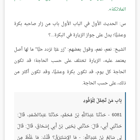
الملائكة
.
س: الحديث الأول في الباب الأول باب من زار صاحبه بكرة
وعشيًّا؛ يدل على جواز الزيارة في البكرة...؟
الشيخ: نعم، نعم، وقول بعضهم: "زر غبًا تزدد حبًّا" ما لها أصل
يعتمد عليه، الزيارة تختلف على حسب الحاجة؛ قد تكون
الحاجة كل يوم، قد تكون بكرة وعشيًّا، وقد تكون أكثر من
ذلك، على حسب الحاجة.
بَاب مَنْ تَجَمَّلَ لِلْوُفُودِ
6081 - حَدَّثَنَا عَبْدُاللَّهِ بْنُ مُحَمَّدٍ، حَدَّثَنَا عَبْدُالصَّمَدِ، قَالَ:
حَدَّثَنِي أَبِي، قَالَ: حَدَّثَنِي يَحْيَى بْنُ أَبِي إِسْحَاقَ، قَالَ: قَالَ
لِي سَالِمُ بْنُ عَبْدِاللَّهِ: - مَا الإِسْتَبْرَقُ؟ قُلْتُ: مَا غَلُظَ مِنَ