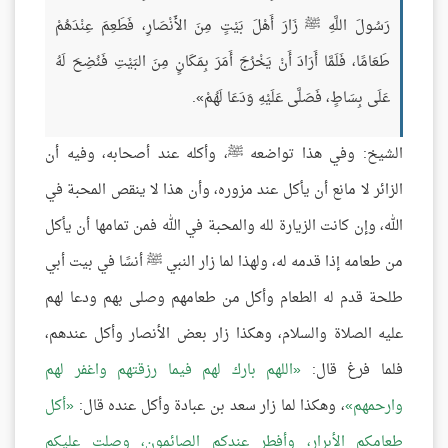
رَسُولَ اللَّهِ ﷺ زَارَ أَهْلَ بَيْتٍ مِنَ الأَنْصَارِ، فَطَعِمَ عِنْدَهُمْ
طَعَامًا، فَلَمَّا أَرَادَ أَنْ يَخْرُجَ أَمَرَ بِمَكَانٍ مِنَ البَيْتِ فَنُضِحَ لَهُ
عَلَى بِسَاطٍ، فَصَلَّى عَلَيْهِ وَدَعَا لَهُمْ».
الشيخ: وفي هذا تواضعه ﷺ، وأكله عند أصحابه، وفيه أن
الزائر لا مانع أن يأكل عند مزوره، وأن هذا لا ينقص المحبة في
الله، وإن كانت الزيارة لله والمحبة في الله فمن تمامها أن يأكل
من طعامه إذا قدمه له، ولهذا لما زار النبي ﷺ أنسًا في بيت أبي
طلحة قدم له الطعام وأكل من طعامهم وصلى بهم ودعا لهم
عليه الصلاة والسلام، وهكذا زار بعض الأنصار وأكل عندهم،
فلما فرغ قال:
اللهم بارك لهم فيما رزقتهم واغفر لهم
وارحمهم
، وهكذا لما زار سعد بن عبادة وأكل عنده قال:
أكل
طعامكم الأبرار، وأفطر عندكم الصائمون، وصلت عليكم