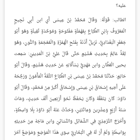
عليه؟
الطالب: قَوْلُهُ: وَقَالَ مُحَمَّدُ بْنُ عِيسَى أَي ابن أَبِي نَجِيحٍ
الْمَعْرُوفُ بِابْنِ الطَّبَّاعِ بِمُهْمَلَةٍ مَفْتُوحَةٍ وَمُوَحَّدَةٍ ثَقِيلَةٍ وَهُوَ أَبُو
جَعْفَرٍ الْبَغْدَادِيُّ، نَزِيلُ أَذَنَةَ بِفَتْحِ الْهَمْزَةِ وَالْمُعْجَمَةِ وَالنُّونِ، وَهُوَ
ثِقَةٌ عَالِمٌ بِحَدِيثِ هُشَيْمٍ حَتَّى قَالَ عَلِيُّ بْنُ الْمَدِينِيّ: سَمِعت
يحيى الْقطَّان وابن مَهْدِيٍّ يَسْأَلَانِهِ عَنْ حَدِيثِ هُشَيْمٍ، وَقَالَ أَبُو
حَاتِمٍ: حَدَّثَنَا مُحَمَّدُ بْنُ عِيسَى بْنِ الطَّبَّاعِ الثِّقَةُ الْمَأْمُونُ وَرَجَّحَهُ
عَلَى أَخِيهِ إِسْحَاقَ بْنِ عِيسَى وَإِسْحَاقُ أَكْبرُ مِنْ مُحَمَّدٍ، وَقَالَ أَبُو
دَاوُدَ: كَانَ يَتَفَقَّهُ وَكَانَ يَحْفَظُ نَحْوَ أَرْبَعِينَ أَلْفَ حَدِيثٍ، وَمَاتَ
سَنَةَ أَرْبَعٍ وَعِشْرِينَ وَمِائَتَيْنِ، وَحَدَّثَ عَنْهُ أَبُو دَاوُدَ بِلَا وَاسِطَةٍ،
وَأَخْرَجَ التِّرْمِذِيّ فِي الشَّمَائِل وَالنَّسَائِيّ وابن مَاجَهْ مِنْ حَدِيثِهِ
بِوَاسِطَةٍ وَلَمْ أَرَ لَهُ فِي الْبُخَارِيِّ سِوَى هَذَا الْمَوْضِعِ وَمَوْضِعٌ آخَرَ