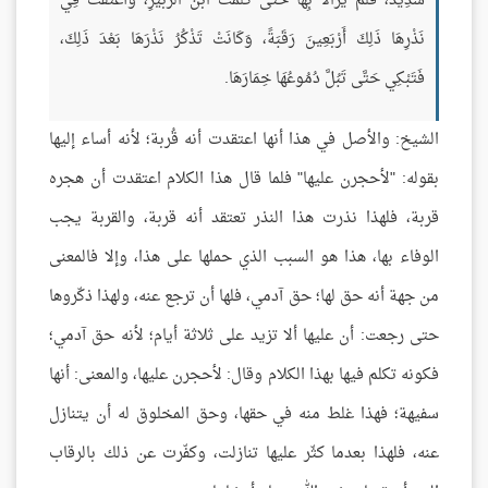
شَدِيدٌ، فَلَمْ يَزَالاَ بِهَا حَتَّى كَلَّمَتْ ابْنَ الزُّبَيْرِ، وَأَعْتَقَتْ فِي
نَذْرِهَا ذَلِكَ أَرْبَعِينَ رَقَبَةً، وَكَانَتْ تَذْكُرُ نَذْرَهَا بَعْدَ ذَلِكَ،
فَتَبْكِي حَتَّى تَبُلَّ دُمُوعُهَا خِمَارَهَا.
الشيخ: والأصل في هذا أنها اعتقدت أنه قُربة؛ لأنه أساء إليها
بقوله: "لأحجرن عليها" فلما قال هذا الكلام اعتقدت أن هجره
قربة، فلهذا نذرت هذا النذر تعتقد أنه قربة، والقربة يجب
الوفاء بها، هذا هو السبب الذي حملها على هذا، وإلا فالمعنى
من جهة أنه حق لها؛ حق آدمي، فلها أن ترجع عنه، ولهذا ذكّروها
حتى رجعت: أن عليها ألا تزيد على ثلاثة أيام؛ لأنه حق آدمي؛
فكونه تكلم فيها بهذا الكلام وقال: لأحجرن عليها، والمعنى: أنها
سفيهة؛ فهذا غلط منه في حقها، وحق المخلوق له أن يتنازل
عنه، فلهذا بعدما كثّر عليها تنازلت، وكفّرت عن ذلك بالرقاب