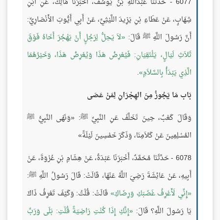
6077 - حَدَّثَنَا عَبْدُاللَّهِ بْنُ يُوسُفَ، أَخْبَرَنَا مَالِكٌ، عَنِ ابْنِ
شِهَابٍ، عَنْ عَطَاءِ بْنِ يَزِيدَ اللَّيْثِيِّ، عَنْ أَبِي أَيُّوبَ الأَنْصَارِيِّ:
أَنَّ رَسُولَ اللَّهِ ﷺ قَالَ:
لاَ يَحِلُّ لِرَجُلٍ أَنْ يَهْجُرَ أَخَاهُ فَوْقَ
ثَلاَثِ لَيَالٍ، يَلْتَقِيَانِ: فَيُعْرِضُ هَذَا وَيُعْرِضُ هَذَا، وَخَيْرُهُمَا
الَّذِي يَبْدَأُ بِالسَّلاَمِ
.
بَاب مَا يَجُوزُ مِنَ الهِجْرَانِ لِمَنْ عَصَى
وَقَالَ كَعْبٌ، حِينَ تَخَلَّفَ عَنِ النَّبِيِّ ﷺ: «وَنَهَى النَّبِيُّ ﷺ
المُسْلِمِينَ عَنْ كَلاَمِنَا، وَذَكَرَ خَمْسِينَ لَيْلَةً»
6078 - حَدَّثَنَا مُحَمَّدٌ، أَخْبَرَنَا عَبْدَةُ، عَنْ هِشَامِ بْنِ عُرْوَةَ، عَنْ
أَبِيهِ، عَنْ عَائِشَةَ رَضِيَ اللَّهُ عَنْهَا، قَالَتْ: قَالَ رَسُولُ اللَّهِ ﷺ:
إِنِّي لَأَعْرِفُ غَضَبَكِ وَرِضَاكِ
قَالَتْ: قُلْتُ: وَكَيْفَ تَعْرِفُ ذَاكَ
يَا رَسُولَ اللَّهِ؟ قَالَ:
إِنَّكِ إِذَا كُنْتِ رَاضِيَةً قُلْتِ: بَلَى وَرَبِّ