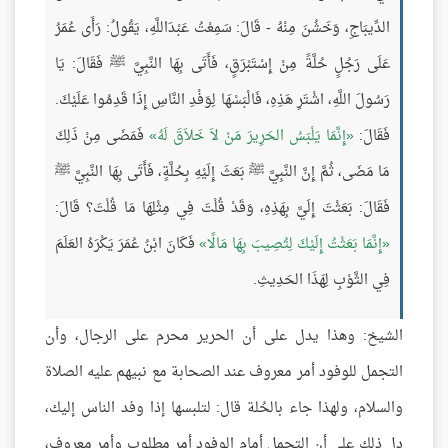
الدِّيبَاجِ، وَخَشُنَ مِنْهُ - قَالَ: سَمِعْتُ عَبْدَاللَّهِ، يَقُولُ: رَأَى عُمَرُ
عَلَى رَجُلٍ حُلَّةً مِنْ إِسْتَبْرَقٍ، فَأَتَى بِهَا النَّبِيَّ ﷺ فَقَالَ: يَا
رَسُولَ اللَّهِ، اشْتَرِ هَذِهِ، فَالْبَسْهَا لِوَفْدِ النَّاسِ إِذَا قَدِمُوا عَلَيْكَ.
فَقَالَ:
إِنَّمَا يَلْبَسُ الحَرِيرَ مَنْ لاَ خَلاَقَ لَهُ
فَمَضَى مِنْ ذَلِكَ
مَا مَضَى، ثُمَّ إِنَّ النَّبِيَّ ﷺ بَعَثَ إِلَيْهِ بِحُلَّةٍ، فَأَتَى بِهَا النَّبِيَّ ﷺ
فَقَالَ: بَعَثْتَ إِلَيَّ بِهَذِهِ، وَقَدْ قُلْتَ فِي مِثْلِهَا مَا قُلْتَ؟ قَالَ:
إِنَّمَا بَعَثْتُ إِلَيْكَ لِتُصِيبَ بِهَا مَالًا
فَكَانَ ابْنُ عُمَرَ يَكْرَهُ العَلَمَ
فِي الثَّوْبِ لِهَذَا الحَدِيثِ.
الشيخ: وهذا يدل على أن الحرير محرم على الرجال، وأن
التجمل للوفود أمر معروف عند الصحابة مع نبيهم عليه الصلاة
والسلام، ولهذا جاء بالحُلة قال: لتلبسها إذا وفد الناس إليك،
دل ذلك على أن التجمل أمام الوفود أمر مطلوب وأمر معروف،