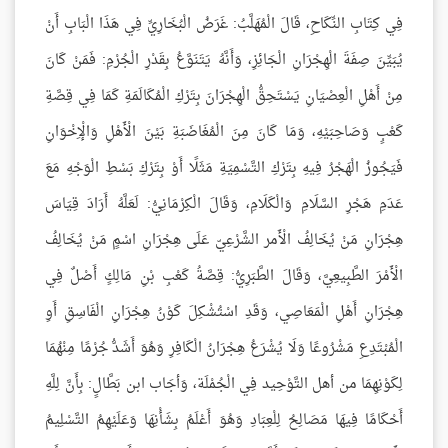
فِي كِتَابِ النِّكَاحِ، قَالَ الْمُهَلَّبُ: غَرَضُ الْبُخَارِيِّ فِي هَذَا الْبَابِ أَنْ
يُبَيِّنَ صِفَةَ الْهِجْرَانِ الْجَائِزِ، وَأَنَّهُ يَتَنَوَّعُ بِقَدْرِ الْجُرْمِ: فَمَنْ كَانَ
مِنْ أَهْلِ الْعِصْيَانِ يَسْتَحِقُّ الْهِجْرَانَ بِتَرْكِ الْمُكَالَمَةِ كَمَا فِي قِصَّةِ
كَعْبٍ وَصَاحِبَيْهِ، وَمَا كَانَ مِنَ الْمُغَاضَبَةِ بَيْنَ الْأَهْلِ وَالْإِخْوَانِ
فَيَجُوزُ الْهَجْرُ فِيهِ بِتَرْكِ التَّسْمِيَةِ مَثَلًا أَوْ بِتَرْكِ بَسْطِ الْوَجْهِ مَعَ
عَدَمِ هَجْرِ السَّلَامِ وَالْكَلَامِ، وَقَالَ الْكِرْمَانِيُّ: لَعَلَّهُ أَرَادَ قِيَاسَ
هِجْرَانِ مَنْ يُخَالِفُ الْأَمر الشَّرْعِيّ عَلَى هِجْرَانِ اسْمٍ مَنْ يُخَالِفُ
الْأَمْرَ الطَّبِيعِيَّ، وَقَالَ الطَّبَرِيُّ: قِصَّةُ كَعْبِ بْنِ مَالِكٍ أَصْلٌ فِي
هِجْرَانِ أَهْلِ الْمَعَاصِي، وَقَدِ اسْتُشْكِلَ كَوْنُ هِجْرَانِ الْفَاسِقِ أَوِ
الْمُبْتَدِعِ مَشْرُوعًا وَلَا يُشْرَعُ هِجْرَانُ الْكَافِرِ وَهُوَ أَشَدُّ جُرْمًا مِنْهُمَا
لِكَوْنِهِمَا من أهل التَّوْحِيد فِي الْجُمْلَة، وَأجَاب ابن بَطَّالٍ: بِأَنَّ لِلَّهِ
أَحْكَامًا فِيهَا مَصَالِحُ لِلْعِبَادِ وَهُوَ أَعْلَمُ بِشَأْنِهَا وَعَلَيْهِمُ التَّسْلِيمُ