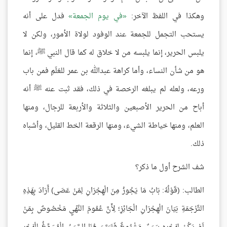
وهكذا في اللفظ الآخر:
في يوم الجمعة
فدل على أنه
يستحب التجمل للجمعة عند الوفود لولاة الأمور، ولكن لا
يلبس الحرير، إنما يلبسه من لا خلاق له كما قال النبي ﷺ، إنما
هو من شأن النساء، وأما كراهة عبدالله بن عمر للعَلَمِ فمن باب
ورعه، ولعله لم يبلغه الرخصة في ذلك، فقد ثبت عنه ﷺ أنه
أباح من الحرير الأصبعين والثلاثة والأربعة للرجال، ومنها
العلم، ومنها خياطة الشيء، ومنها الرقعة الخط القليل، وأشباه
ذلك.
شف الشرح أول ما ذكر؟
الطالب: (قَوْلُهُ: بَابُ مَا يَجُوزُ مِنَ الْهِجْرَانِ لِمَنْ عَصَى) أَرَادَ بِهَذِهِ
التَّرْجَمَةِ بَيَانَ الْهِجْرَانِ الْجَائِزِ؛ لِأَنَّ عُمُومَ النَّهْيِ مَخْصُوصٌ بِمَنْ