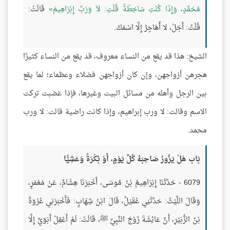
مُحَمَّدٍ، وَإِذَا كُنْتِ سَاخِطَةً قُلْتِ: لاَ وَرَبِّ إِبْرَاهِيمَ
قَالَتْ:
قُلْتُ: أَجَلْ، لا أُهَاجِرُ إِلَّا اسْمَكَ.
الشيخ: هذا قد يقع من النساء معروف، قد يقع من النساء كثيرًا
هجرهن أزواجهن، وإن كان أزواجهن فضلاء وعظماء؛ لما يقع
بين الرجل وأهله من مسائل البيت وغيرها، فإذا غضبت تركت
الاسم وقالت: لا ورب إبراهيم، وإذا كانت راضية قالت: لا ورب
محمد.
بَاب هَلْ يَزُورُ صَاحِبَهُ كُلَّ يَوْمٍ، أَوْ بُكْرَةً وَعَشِيًّا
6079 - حَدَّثَنَا إِبْرَاهِيمُ بْنُ مُوسَى، أَخْبَرَنَا هِشَامٌ، عَنْ مَعْمَرٍ،
وَقَالَ اللَّيْثُ: حَدَّثَنِي عُقَيْلٌ، قَالَ ابْنُ شِهَابٍ: فَأَخْبَرَنِي عُرْوَةُ
بْنُ الزُّبَيْرِ، أَنَّ عَائِشَةَ زَوْجَ النَّبِيِّ ﷺ، قَالَتْ: لَمْ أَعْقِلْ أَبَوَيَّ إِلَّا