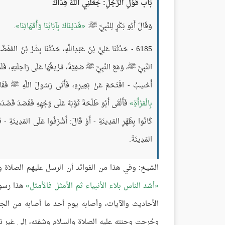
بَاب قَوْلِ الرَّجُلِ: جَعَلَنِي اللَّهُ فِدَاكَ
وَقَالَ أَبُو بَكْرٍ لِلنَّبِيِّ ﷺ:
فَدَيْنَاكَ بِآبَائِنَا وَأُمَّهَاتِنَا
.
6185 - حَدَّثَنَا عَلِيُّ بْنُ عَبْدِاللَّهِ، حَدَّثَنَا بِشْرُ بْنُ الم
النَّبِيِّ ﷺ، وَمَعَ النَّبِيِّ ﷺ صَفِيَّةُ، مُرْدِفُهَا عَلَى رَاحِلَتِهِ، فَلَ
أَحْسِبُ - اقْتَحَمَ عَنْ بَعِيرِهِ، فَأَتَى رَسُولَ اللَّهِ ﷺ فَقَالَ
بِالْمَرْأَةِ
فَأَلْقَى أَبُو طَلْحَةَ ثَوْبَهُ عَلَى وَجْهِهِ فَقَصَدَ قَصْدَهَا، 
كَانُوا بِظَهْرِ المَدِينَةِ - أَوْ قَالَ: أَشْرَفُوا عَلَى المَدِينَةِ - 
المَدِينَةَ.
الشيخ: وفي هذا من الفوائد أن الرسل عليهم الصلاة 
أشد الناس بلاء الأنبياء ثم الأمثل فالأمثل
هذا رسول
الأحاديث والآيات، وأصابه يوم أحد ما أصابه من ا
وجُرحت وجنته عليه الصلاة والسلام وشفته، إلى غير ذلك