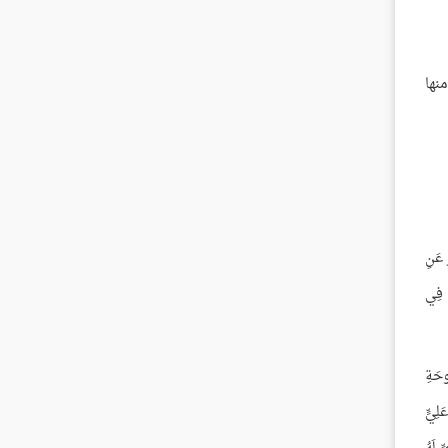
نها
 عَنِ
ِ فِي
ُوحَةِ
َلِيٍّ