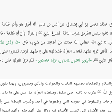
ُفَضَّلِ، حَدَّثَنَا يَحْيَى بْنُ أَبِي إِسْحَاقَ، عَنْ أَنَسِ بْنِ مَالِكٍ: أَنَّهُ أَقْبَلَ هُوَ وَأَبُو طَلْحَةَ م
مَّا كَانُوا بِبَعْضِ الطَّرِيقِ عَثَرَتِ النَّاقَةُ، فَصُرِعَ النَّبِيُّ ﷺ وَالمَرْأَةُ، وَأَنَّ أَبَا طَلْحَةَ - قَا
: يَا نَبِيَّ اللَّهِ جَعَلَنِي اللَّهُ فِدَاكَ، هَلْ أَصَابَكَ مِنْ شَيْءٍ؟ قَالَ:
لاَ، وَلَكِنْ عَلَي
فَأَلْقَى ثَوْبَهُ عَلَيْهَا، فَقَامَتِ المَرْأَةُ، فَشَدَّ لَهُمَا عَلَى رَاحِلَتِهِمَا فَرَكِبَا، فَسَارُوا حَتَّى إِ
قَالَ النَّبِيُّ ﷺ:
آيِبُونَ تَائِبُونَ عَابِدُونَ، لِرَبِّنَا حَامِدُونَ
فَلَمْ يَزَلْ يَقُولُهَا حَتَّى دَخ
والسلام والصلحاء يصيبهم النكبات والحوادث والأذى ويصبرون، ولهذا يقول
 الله ﷺ عثرت به ناقته حتى سقط، وسقطت المرأة، هذا يدل على ما دلت ع
لجراحات والسقوط في حفرهم التي وضعوها في أحد، وكُسرت البيضة على رأ
، هذه الأشياء التي تصيب الأنبياء فيه دلائل على أنهم بشر، وأنهم ليسوا آل