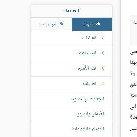
التصنيفات
هُ
الفقهية
الموضوعية
العبادات
عني
المعاملات
هذا
فقه الأسرة
ولا
العادات
لذي
منه
الجنايات والحدود
لتي
الأيمان والنذور
كًا
على
القضاء والشهادات