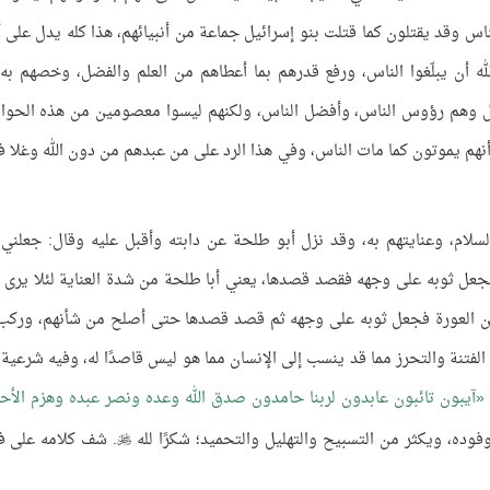
 وقد يقتلون كما قتلت بنو إسرائيل جماعة من أنبيائهم، هذا كله يدل على أ
الله أن يبلّغوا الناس، ورفع قدرهم بما أعطاهم من العلم والفضل، وخصهم به
ضل وهم رؤوس الناس، وأفضل الناس، ولكنهم ليسوا معصومين من هذه الحوا
هم يموتون كما مات الناس، وفي هذا الرد على من عبدهم من دون الله وغلا ف
ام، وعنايتهم به، وقد نزل أبو طلحة عن دابته وأقبل عليه وقال: جعلني ا
عل ثوبه على وجهه فقصد قصدها، يعني أبا طلحة من شدة العناية لئلا يرى م
ا من العورة فجعل ثوبه على وجهه ثم قصد قصدها حتى أصلح من شأنهم، وركب
الفتنة والتحرز مما قد ينسب إلى الإنسان مما هو ليس قاصدًا له، وفيه شرعية 
آيبون تائبون عابدون لربنا حامدون صدق الله وعده ونصر عبده وهزم الأح
وفوده، ويكثر من التسبيح والتهليل والتحميد؛ شكرًا لله
. شف كلامه على ف
