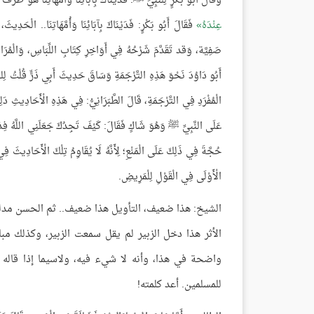
وَقَالَ أَبُو بَكْرٍ لِلنَّبِيِّ ﷺ: فَدَيْنَاكَ بِآبَائِنَا وَأُمَّهَاتِنَا هُوَ طَ
عِنْدَهُ
فَقَالَ أَبُو بَكْرٍ: فَدَيْنَاكَ بِآبَائِنَا وَأُمَّهَاتِنَا..
صَفِيَّة، وَقد تَقَدَّمَ شَرْحُهُ فِي أَوَاخِرِ كِتَابِ اللِّبَاسِ، وَالْمُرَادُ
أَبُو دَاوُدَ نَحْوَ هَذِهِ التَّرْجَمَةِ وَسَاقَ حَدِيثَ أَبِي ذَرٍّ قُلْتُ لِلن
الْمُفْرَدِ فِي التَّرْجَمَةِ، قَالَ الطَّبَرَانِيُّ: فِي هَذِهِ الْأَحَادِيثِ دَل
عَلَى النَّبِيِّ ﷺ وَهُوَ شَاكٍ فَقَالَ: كَيْفَ تَجِدُكَ جَعَلَنِي اللَّهُ فِدَاك
حُجَّةَ فِي ذَلِكَ عَلَى الْمَنْعِ؛ لِأَنَّهُ لَا يُقَاوِمُ تِلْكَ الْأَحَادِيثَ فِ
الْأَوْلَى فِي الْقَوْلِ لِلْمَرِيضِ.
الشيخ: هذا ضعيف، التأويل هذا ضعيف.. ثم الحسن مدلس،
الأثر هذا دخل الزبير لم يقل سمعت الزبير، وكذلك 
واضحة في هذا، وأنه لا شيء فيه، ولاسيما إذا قاله لل
للمسلمين. أعد كلمته!