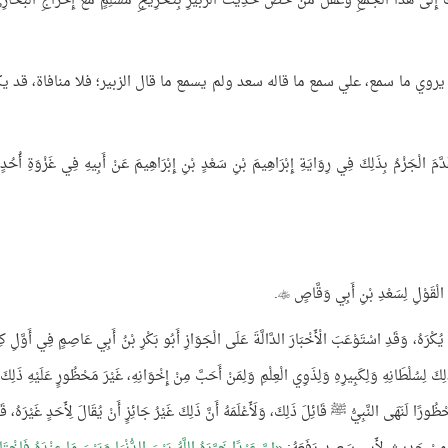
َى هَذَا الْجَمْعِ وَغَفَلَ مَنْ خَصَّ حَدِيثَ الزُّبَيْرِ بِتَخْرِيجِ مُسْلِمٍ مَعَ إِخْرَاجِ الْبُخَارِيِّ
سان يروي ما سمع، علي سمع ما قاله سعد ولم يسمع ما قال الزبير؛ فلا منافاة، قد ي
مَ الْجَزْمُ بِذَلِكَ فِي رِوَايَةِ إِبْرَاهِيمَ بْنِ سَعْدٍ بْنِ إِبْرَاهِيمَ عَنْ أَبِيهِ فِي غَزْوَةِ أُحُدٍ
الْقَوْلِ لِسَعْدِ بْنِ أَبِي وَقَّاصٍ
.

يُكْرَهُ، وَقَدِ اسْتَوْعَبَ الْأَخْبَارَ الدَّالَّةَ عَلَى الْجَوَازِ أَبُو بَكْرِ بْنُ أَبِي عَاصِمٍ فِي أَوَّلِ كِت
كَ لِسُلْطَانِهِ وَلِكَبِيرِهِ وَلِذَوِي الْعِلْمِ وَلِمَنْ أَحَبَّ مِنْ إِخْوَانِهِ، غَيْرَ مَحْظُورٍ عَلَيْهِ ذَلِكَ
ورًا لَنَهَى النَّبِيُّ ﷺ قَائِلَ ذَلِكَ، وَلَأَعْلَمَهُ أَنَّ ذَلِكَ غَيْرُ جَائِزٍ أَنْ يُقَالَ لِأَحَدٍ غَيْرَهُ، قَو