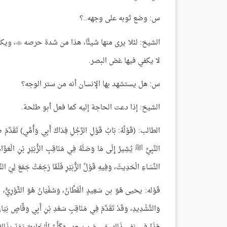
س: وضع ثوبه على وجهه..؟
الشيخ: لئلا يرى منها شيئًا، هذا من شدة حرصه
، ويك

لا يكفي فيها غض البصر.
س: هل يستشهد بها الإنسان أنه من ستر الوجه؟
الشيخ: إذا دعت الحاجة إليه كما فعل أبو طلحة.
الطالب: (قَوْلُهُ: بَابُ قَوْلِ الرَّجُلِ فِدَاكَ أَبِي وَأُمِّي) تَقَدَّمَ ضَب
النَّبِيِّ ﷺ يُشِيرُ إِلَى مَا وَصَلَهُ فِي مَنَاقِبِ الزُّبَيْرِ بْنِ الْعَوَّام
النِّسَاءِ الْحَدِيثَ، وَفِيهِ قَوْلُ الزُّبَيْرِ فَلَمَّا رَجَعْتُ جَمَعَ لِيَ ا
قَوْله: يحيى هُوَ بن سَعِيدٍ الْقَطَّانُ، وَسُفْيَانُ هُوَ الثَّوْرِيُّ، قَوْلُهُ:
وَالتَّشْدِيدِ، وَقَدْ تَقَدَّمَ فِي مَنَاقِبِ سَعْدِ بْنِ أَبِي وَقَّاصٍ بَيَانُ 