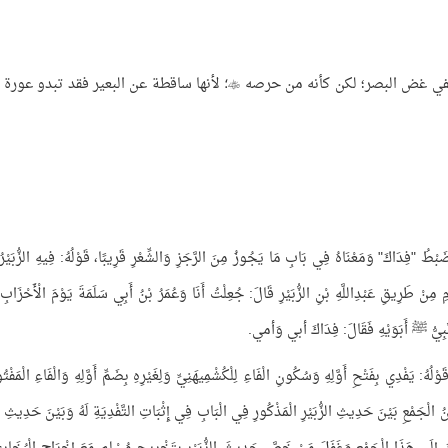
في غض البصر؛ لكن كأنه من حرصه
لأنها ساقطة عن البعير فقد تبدو عورة م
؛
ْطُ "فِدَاكَ" وَمَعْنَاهُ فِي بَابِ مَا يَجُوزُ مِنَ الرَّجَزِ وَالشِّعْرِ قَرِيبًا، قَوْلُهُ: فِيهِ الزُّبَيْرُ
ِ مِنْ طَرِيقِ عَبْدِاللَّهِ بْنِ الزُّبَيْرِ قَالَ: جُعِلْتُ أَنَا وَعُمَرُ بْنُ أَبِي سَلَمَةَ يَوْمَ الْأَحْزَاب
لنَّبِيُّ ﷺ أَبَوَيْهِ فَقَالَ: فِدَاكَ أبي وَأمي.
 يَفْدِي بِفَتْحِ أَوَّلِهِ وَسُكُونِ الْفَاءِ لِلْكُشْمِيهَنِيِّ وَلِغَيْرِهِ بِضَمِّ أَوَّلِهِ وَالْفَاءِ الْمَفْت
الْجَمْعِ بَيْنَ حَدِيثِ الزُّبَيْرِ الْمَذْكُورِ فِي الْبَابِ فِي إِثْبَاتِ التَّفْدِيَةِ لَهُ وَبَيْنَ حَدِيثِ ع