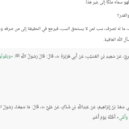
و سماه ملكًا إلى غير هذا.
القدر؟
لسب، ما له تصرف، سب لمن لا يستحق السب، فيرجع في الحقيقة إلى من صرفه ود
 الله العافية.
، قَالَ: قَالَ رَسُولُ اللَّهِ ﷺ:
وَيَقُولُ

، قَالَ: مَا سَمِعْتُ رَسُولَ اللّ

وَأُمِّي
أَظُنُّهُ يَوْمَ أُحُدٍ.