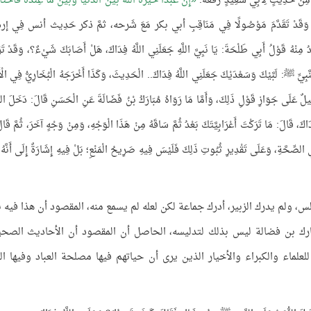
رَفٌ مِنْ حَدِيثٍ لِأَبِي سَعِيدٍ رَفَعَهُ:
إِنَّ عَبْدًا خَيَّرَهُ اللَّهُ بَيْنَ الدُّنْيَا وَبَيْنَ مَا عِنْدَهُ فَاخْتَا
 الْحَدِيثَ، وَقَدْ تَقَدَّمَ مَوْصُولًا فِي مَنَاقِبِ أبي بكر مَعَ شَرحه، ثمَّ ذكر حَدِيث أنس فِي 
 مِنْهُ قَوْلُ أَبِي طَلْحَةَ: يَا نَبِيَّ اللَّهِ جَعَلَنِي اللَّهُ فِدَاكَ، هَلْ أَصَابَكَ شَيْءٌ؟، وَقَدْ تَر
َّبِيِّ ﷺ: لَبَّيْكَ وَسَعْدَيْكَ جَعَلَنِي اللَّهُ فِدَاكَ.. الْحَدِيثَ، وَكَذَا أَخْرَجَهُ الْبُخَارِيُّ فِي الْأ
ِيلٌ عَلَى جَوَازِ قَوْلِ ذَلِكَ، وَأَمَّا مَا رَوَاهُ مُبَارَكُ بْنُ فَضَالَةَ عَنِ الْحَسَنِ قَالَ: دَخَلَ الزُّ
َ، قَالَ: مَا تَرَكْتَ أَعْرَابِيَّتَكَ بَعْدُ ثُمَّ سَاقَهُ مِنْ هَذَا الْوَجْهِ، وَمِنْ وَجْهٍ آخَرَ، ثُمَّ قَالَ
ي الصِّحَّةِ، وَعَلَى تَقْدِيرِ ثُبُوتِ ذَلِكَ فَلَيْسَ فِيهِ صَرِيحُ الْمَنْعِ؛ بَلْ فِيهِ إِشَارَةٌ إِلَى أَنَّهُ 
 ولم يدرك الزبير، أدرك جماعة لكن لعله لم يسمع منه، المقصود أن هذا فيه ن
مبارك بن فضالة ليس بذلك لتدليسه، الحاصل أن المقصود أن الأحاديث الصح
علماء والكبراء والأخيار الذين يرى أن حياتهم فيها مصلحة العباد وفيها ال