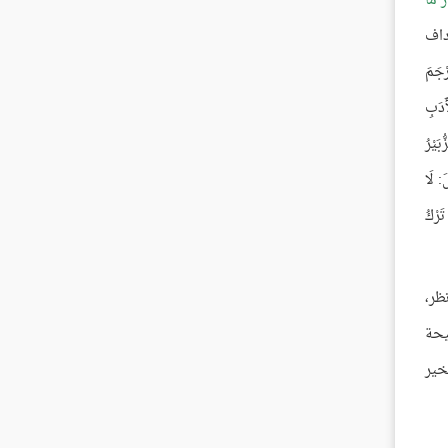
رَ مَا
إرداف
ْجَمَ
َدَبِ
بَيْرُ
: لَا
تَرْكُ
ظر،
يحة
خير