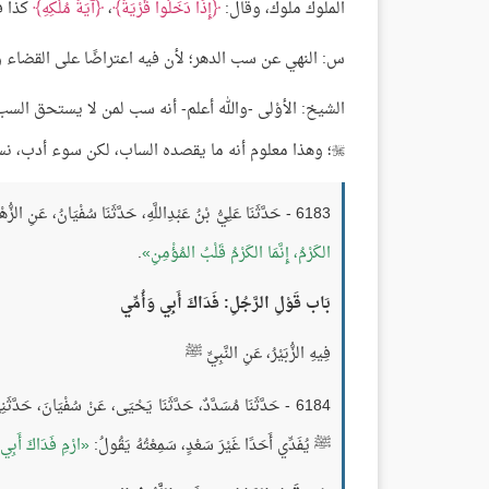
الملوك ملوك، وقال:
إِذَا دَخَلُوا قَرْيَةً
،
آيَةَ مُلْكِهِ
كذا فه
س: النهي عن سب الدهر؛ لأن فيه اعتراضًا على القضاء و
الشيخ: الأوْلى -والله أعلم- أنه سب لمن لا يستحق ا
؛ وهذا معلوم أنه ما يقصده الساب، لكن سوء أدب، نسأل

6183 - حَدَّثَنَا عَلِيُّ بْنُ عَبْدِاللَّهِ، حَدَّثَنَا سُفْيَانُ، عَنِ الزُّهْرِيِّ، عَنْ سَعِيدِ بْنِ المُسَيِّبِ، عَنْ أَبِي هُرَيْرَةَ
الكَرْمُ، إِنَّمَا الكَرْمُ قَلْبُ المُؤْمِنِ
.
بَاب قَوْلِ الرَّجُلِ: فَدَاكَ أَبِي وَأُمِّي
فِيهِ الزُّبَيْرُ، عَنِ النَّبِيِّ ﷺ
6184 - حَدَّثَنَا مُسَدَّدٌ، حَدَّثَنَا يَحْيَى، عَنْ سُفْيَانَ، حَدَّثَنِي سَعْدُ بْنُ إِبْرَاهِيمَ، عَنْ عَبْدِاللَّهِ بْنِ شَدَّادٍ، عَنْ عَلِيٍّ
ﷺ يُفَدِّي أَحَدًا غَيْرَ سَعْدٍ، سَمِعْتُهُ يَقُولُ:
ارْمِ فَدَاكَ أَبِي 