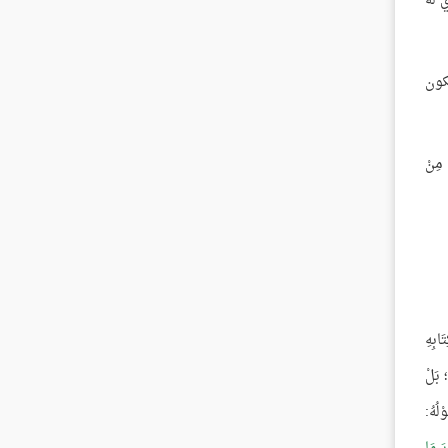
 لَهُ
كون
 مِنْ
َابِهِ
؛ بَلْ
ْلُهُ: