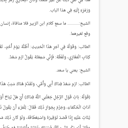
هَذَا فِي نفي ذَلِك عَن غير سعد، وَكَأَنَّ الْبُخَارِيَّ رَمَزَ بِذَلِكَ إِل
وَرَمْزِهِ إِلَيْهِ فِي هذا الباب.
الشيخ:.......... ما سمع كلام ابن الزبير فلا منافاة، إن
وقع لغيرهما.
الطالب: وَقَوْلُهُ فِي آخِرِ هَذَا الْحَدِيثِ: أَظُنُّهُ يَوْمَ أُحُدٍ، تَقَدَّ
كِتَابِ الْمَغَازِي، وَلَفْظُهُ: فَإِنِّي سَمِعْتُهُ يَقُولُ ارْمِ سَعْدُ.
الشيخ: يعني يا سعد.
الطالب: ارْمِ سَعْدُ فِدَاكَ أَبِي وَأُمِّي، وَتَقَدَّمَ هُنَاكَ سَبَبُ هَذَا 
(قَوْلُهُ: بَابُ قَوْلِ الرَّجُلِ جَعَلَنِي اللَّهُ فِدَاكَ) أَيْ هَلْ يُبَاحُ أَوْ 
آدَابُ الْحُكَمَاءِ، وَجَزَمَ بِجَوَازِ ذَلِكَ فَقَالَ: لِلْمَرْءِ أَنْ يَقُولَ ذَلِ
يُثَابُ عَلَيْهِ إِذَا قَصَدَ تَوْقِيرَهُ وَاسْتِعْطَافَهُ، وَلَوْ كَانَ ذَلِكَ مَحْظُ