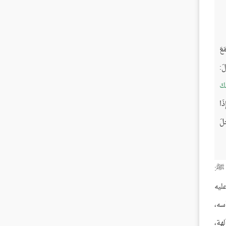
َعَ
لَ:
ْكَ
ذَا
َلَ
 ﷺ:
ليه
سه،
هة،