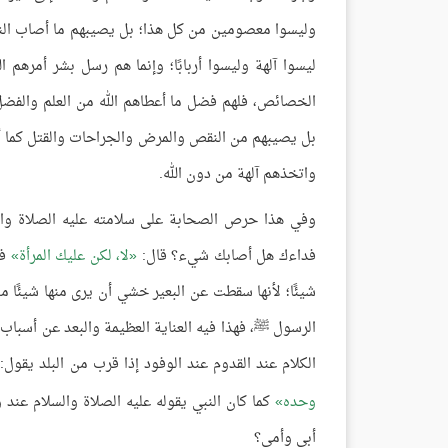
وليسوا معصومين من كل هذا؛ بل يصيبهم ما أصاب الناس
ليسوا آلهة وليسوا أربابًا؛ وإنما هم رسل بشر أمرهم 
الخصائص، فلهم فضل ما أعطاهم الله من العلم والف
بل يصيبهم من النقص والمرض والجراحات والقتل كما أن
واتخذهم آلهة من دون الله.
وفي هذا حرص الصحابة على سلامته عليه الصلاة والسل
فداءك هل أصابك شيء؟ قال:
لا، لكن عليك المرأة
فج
شيئًا؛ لأنها سقطت عن البعير خشي أن يرى منها شيئً
الرسول ﷺ، فهذا فيه العناية العظيمة والبعد عن أسباب 
الكلام عند القدوم عند الوفود إذا قرب من البلد يقول:
وحده
كما كان النبي يقوله عليه الصلاة والسلام عند 
أبي وأمي؟