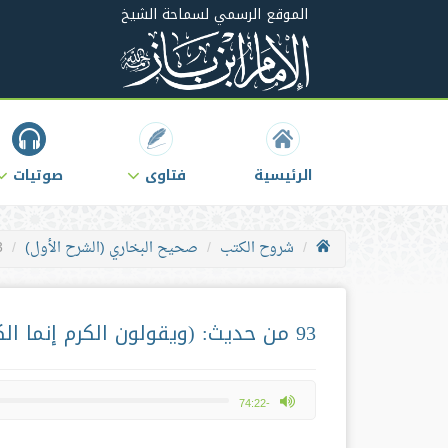
الموقع الرسمي لسماحة الشيخ
الرئيسية
فتاوى
صوتيات
شروح الكتب
صحيح البخاري (الشرح الأول)
93 من حديث
93 من حديث: (ويقولون الكرم إنما الكرم قلب المُؤمن)
max volume
-74:22