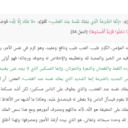
لِهِ:
إِنَّمَا الصُّرَعَةُ الَّذِي يَمْلِكُ نَفْسَهُ عِنْدَ الغَضَبِ
كَقَوْلِهِ:
لاَ مُلْكَ إِلَّا لِلَّهِ
فَوَصَفَ
ذَا دَخَلُوا قَرْيَةً أَفْسَدُوهَا
[النمل:34].
به المؤمن، الكَرْم طيب، العنب طيب ونافع ومفيد، وهو كرم في نفس الأمر، ي
يه من الخير والمحبة لله وتعظيمه والإخلاص له وخوفه ورجائه؛ فهو أوْلى ب
 اللقمة واللقمتان والتمرة والتمرتان، وإنما المسكين الذي لا يجد غنى يغنيه 
س الشديد بالصرعة إنما الشديد الذي يملك نفسه عند الغضب
المعنى: أن ا
ملك نفسه عند الغضب، والذي يطوف على الناس مسكين؛ لكن أشد مسكنة 
ولا يقوم فيسأل الناس ولا يفطن له فيتصدق عليه، وهكذا ما أشبهه من الألفاظ ا
ملك على الحقيقة هو الله، لأنه مالكهم ومصرف أمورهم ومع هذا سمى الملك مل
لله وحده سبحانه وتعالى، هو الذي بيده أزمّة الأمور ومصرفها؛ ولهذا أطلق 