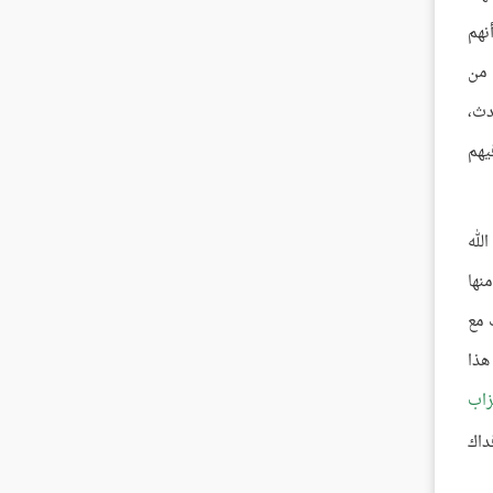
نهم
 من
دث،
يهم
لله
نها
 مع
هذا
زاب
داك