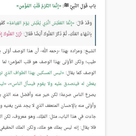
بَاب قَوْلِ النَّبِيِّ ﷺ:
إِنَّمَا الكَرْمُ قَلْبُ المُؤْمِنِ
وَقَدْ قَالَ:
إِنَّمَا المُفْلِسُ الَّذِي يُفْلِسُ يَوْمَ القِيَامَةِ
كَقَوْ
بِانْتِهَاءِ المُلْكِ، ثُمَّ ذَكَرَ المُلُوكَ أَيْضًا فَقَالَ:
إِنَّ المُلُوكَ إِ
الشيخ: ومراده بهذا -رحمه الله- أن هذا الوصف أوْلى 
طيب؛ ولكن الأوْلى بهذا الوصف هو قلب المؤمن؛ لما ف
الوصف كما يقال:
ليس المسكين بهذا الطواف الذي ترده
يفطن له فيتصدق عليه ولا يقوم فيسأل الناس
،
لي
يصرع الناس صرعة؛ لكن خير منه وأفضل منه الذي ي
وأوْلى منه بالإحسان المتعفف الذي لا يجد غنىً يغنيه 
جاءت في هذا الباب، مثل: المَلِك، وهو معروف، لكن ال
فلا يقال: إنه ليس بملك هو ملك، ولكن الملك الحقيقي 