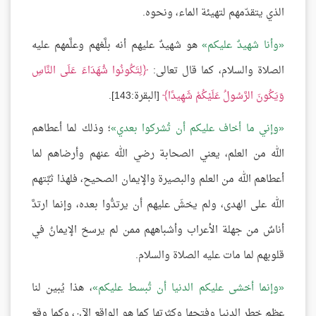
الذي يتقدّمهم لتهيئة الماء، ونحوه.
وأنا شهيدٌ عليكم
هو شهيدٌ عليهم أنه بلَّغهم وعلَّمهم عليه
الصلاة والسلام، كما قال تعالى:
لِتَكُونُوا شُهَدَاءَ عَلَى النَّاسِ
وَيَكُونَ الرَّسُولُ عَلَيْكُمْ شَهِيدًا
[البقرة:143].
وإني ما أخاف عليكم أن تُشركوا بعدي
؛ وذلك لما أعطاهم
الله من العلم، يعني الصحابة رضي الله عنهم وأرضاهم لما
أعطاهم الله من العلم والبصيرة والإيمان الصحيح، فلهذا ثبَّتهم
الله على الهدى، ولم يخشَ عليهم أن يرتدُّوا بعده، وإنما ارتدَّ
أناسٌ من جهلة الأعراب وأشباههم ممن لم يرسخ الإيمانُ في
قلوبهم لما مات عليه الصلاة والسلام.
وإنما أخشى عليكم الدنيا أن تُبسط عليكم
، هذا يُبين لنا
عظم خطر الدنيا وفتحها وكثرتها كما هو الواقع الآن، وكما وقع