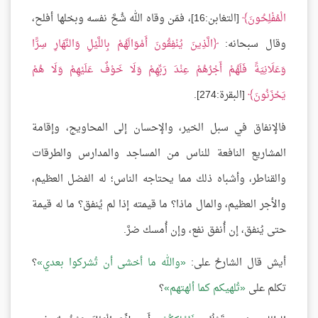
الْمُفْلِحُونَ
[التغابن:16]، فمَن وقاه الله شُحَّ نفسه وبخلها أفلح،
وقال سبحانه:
الَّذِينَ يُنْفِقُونَ أَمْوَالَهُمْ بِاللَّيْلِ وَالنَّهَارِ سِرًّا
وَعَلَانِيَةً فَلَهُمْ أَجْرُهُمْ عِنْدَ رَبِّهِمْ وَلَا خَوْفٌ عَلَيْهِمْ وَلَا هُمْ
يَحْزَنُونَ
[البقرة:274].
فالإنفاق في سبل الخير، والإحسان إلى المحاويج، وإقامة
المشاريع النافعة للناس من المساجد والمدارس والطرقات
والقناطر، وأشباه ذلك مما يحتاجه الناس؛ له الفضل العظيم،
والأجر العظيم، والمال ماذا؟ ما قيمته إذا لم يُنفق؟ ما له قيمة
حتى يُنفق، إن أُنفق نفع، وإن أُمسك ضرَّ.
أيش قال الشارحُ على:
والله ما أخشى أن تُشركوا بعدي
؟
تكلم على
تُلهيكم كما ألهتهم
؟