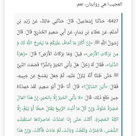
العجيب! هي روايتان، نعم.
6427- حَدَّثَنَا إِسْمَاعِيلُ، قَالَ: حَدَّثَنِي مَالِكٌ، عَنْ زَيْدِ بْنِ
أَسْلَمَ، عَنْ عَطَاءِ بْنِ يَسَارٍ، عَنْ أَبِي سَعِيدٍ الخُدْرِيِّ قَالَ: قَالَ
رَسُولُ اللَّهِ ﷺ:
إِنَّ أَكْثَرَ مَا أَخَافُ عَلَيْكُمْ مَا يُخْرِجُ اللَّهُ لَكُ مْ
مِنْ بَرَكَاتِ الأَرْضِ
، قِيلَ: وَمَا بَرَكَاتُ الأَرْضِ؟ قَالَ:
زَهْرَةُ
الدُّنْيَا
، فَقَالَ لَهُ رَجُلٌ: هَلْ يَأْتِي الخَيْرُ بِالشَّرِّ؟ فَصَمَتَ النَّبِيُّ
ﷺ حَتَّى ظَنَنَّا أَنَّهُ يُنْزَلُ عَلَيْهِ، ثُمَّ جَعَلَ يَمْسَحُ عَنْ جَبِينِهِ،
فَقَالَ:
أَيْنَ السَّائِلُ؟
قَالَ: أَنَا -قَالَ أَبُو سَعِيدٍ: لَقَدْ حَمِدْنَاهُ
حِينَ طَلَعَ ذَلِكَ- قَالَ:
لا يَأْتِي الخَيْرُ إِلَّا بِالخَيْرِ، إِنَّ هَذَا المَالَ
خَضِرَةٌ حُلْوَةٌ، وَإِنَّ كُلَّ مَا أَنْبَتَ الرَّبِيعُ يَقْتُلُ حَبَطًا أَوْ يُلِمُّ، إِلَّا
آكِلَةَ الخَضِرَةِ، أَكَلَتْ حَتَّى إِذَا امْتَدَّتْ خَاصِرَتَاهَا اسْتَقْبَلَتِ
الشَّمْسَ، فَاجْتَرَّتْ وَثَلَطَتْ وَبَالَتْ، ثُمَّ عَادَتْ فَأَكَلَتْ، وَإِنَّ هَذَا