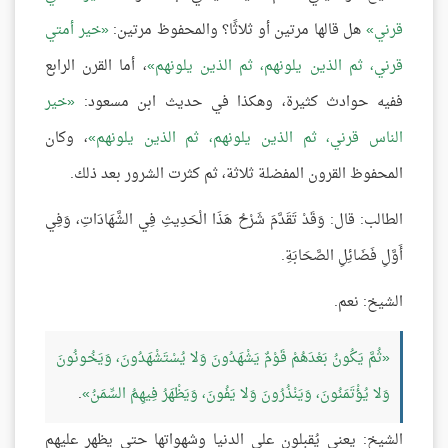
قرني
هل قالها مرتين أو ثلاثًا؟ والمحفوظ مرتين:
خير أمتي
قرني، ثم الذين يلونهم، ثم الذين يلونهم
، أما القرن الرابع
ففيه حوادث كثيرة، وهكذا في حديث ابن مسعود:
خير
الناس قرني، ثم الذين يلونهم، ثم الذين يلونهم
، وكان
المحفوظ القرون المفضلة ثلاثة، ثم كثرت الشرور بعد ذلك.
الطالب: قال: وَقَدْ تَقَدَّمَ شَرْحُ هَذَا الْحَدِيثِ فِي الشَّهَادَاتِ، وَفِي
أَوَّلِ فَضَائِلِ الصَّحَابَةِ.
الشيخ: نعم.
ثُمَّ يَكُونُ بَعْدَهُمْ قَوْمٌ يَشْهَدُونَ وَلا يُسْتَشْهَدُونَ، وَيَخُونُونَ
وَلا يُؤْتَمَنُونَ، وَيَنْذُرُونَ وَلا يَفُونَ، وَيَظْهَرُ فِيهِمُ السِّمَنُ
.
الشيخ: يعني يُقبلون على الدنيا وشهواتها حتى يظهر عليهم