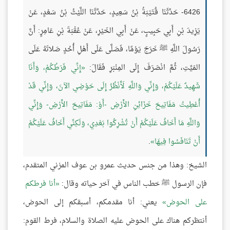
6426- حَدَّثَنَا قُتَيْبَةُ بْنُ سَعِيدٍ، حَدَّثَنَا اللَّيْثُ بْنُ سَعْدٍ، عَنْ
يَزِيدَ بْنِ أَبِي حَبِيبٍ، عَنْ أَبِي الخَيْرِ، عَنْ عُقْبَةَ بْنِ عَامِرٍ: أَنَّ
رَسُولَ اللَّهِ ﷺ خَرَجَ يَوْمًا، فَصَلَّى عَلَى أَهْلِ أُحُدٍ صَلاتَهُ عَلَى
المَيِّتِ، ثُمَّ انْصَرَفَ إِلَى المِنْبَرِ فَقَالَ:
إِنِّي فَرَطُكُمْ، وَأَنَا
شَهِيدٌ عَلَيْكُمْ، وَإِنِّي وَاللَّهِ لَأَنْظُرُ إِلَى حَوْضِي الآنَ، وَإِنِّي قَدْ
أُعْطِيتُ مَفَاتِيحَ خَزَائِنِ الأَرْضِ -أَوْ: مَفَاتِيحَ الأَرْضِ- وَإِنِّي
وَاللَّهِ مَا أَخَافُ عَلَيْكُمْ أَنْ تُشْرِكُوا بَعْدِي، وَلَكِنِّي أَخَافُ عَلَيْكُمْ
أَنْ تَنَافَسُوا فِيهَا
.
الشيخ: وهذا من جنس حديث عمرو بن عوف المزني المتقدم،
فإن الرسول ﷺ خطب الناس في آخر حياته وقال:
أنا فرطكم
على الحوض
يعني: أنا مقدمكم، أسبقكم إلى الحوض،
أنتظركم هناك على الحوض عليه الصلاة والسلام، فرط القوم: