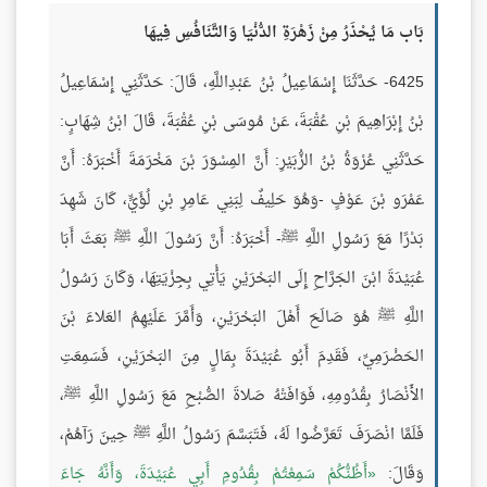
بَاب مَا يُحْذَرُ مِنْ زَهْرَةِ الدُّنْيَا وَالتَّنَافُسِ فِيهَا
6425- حَدَّثَنَا إِسْمَاعِيلُ بْنُ عَبْدِاللَّهِ، قَالَ: حَدَّثَنِي إِسْمَاعِيلُ
بْنُ إِبْرَاهِيمَ بْنِ عُقْبَةَ، عَنْ مُوسَى بْنِ عُقْبَةَ، قَالَ ابْنُ شِهَابٍ:
حَدَّثَنِي عُرْوَةُ بْنُ الزُّبَيْرِ: أَنَّ المِسْوَرَ بْنَ مَخْرَمَةَ أَخْبَرَهُ: أَنَّ
عَمْرَو بْنَ عَوْفٍ -وَهُوَ حَلِيفٌ لِبَنِي عَامِرِ بْنِ لُؤَيٍّ، كَانَ شَهِدَ
بَدْرًا مَعَ رَسُولِ اللَّهِ ﷺ- أَخْبَرَهُ: أَنَّ رَسُولَ اللَّهِ ﷺ بَعَثَ أَبَا
عُبَيْدَةَ ابْنَ الجَرَّاحِ إِلَى البَحْرَيْنِ يَأْتِي بِجِزْيَتِهَا، وَكَانَ رَسُولُ
اللَّهِ ﷺ هُوَ صَالَحَ أَهْلَ البَحْرَيْنِ، وَأَمَّرَ عَلَيْهِمُ العَلاءَ بْنَ
الحَضْرَمِيِّ، فَقَدِمَ أَبُو عُبَيْدَةَ بِمَالٍ مِنَ البَحْرَيْنِ، فَسَمِعَتِ
الأَنْصَارُ بِقُدُومِهِ، فَوَافَتْهُ صَلاةَ الصُّبْحِ مَعَ رَسُولِ اللَّهِ ﷺ،
فَلَمَّا انْصَرَفَ تَعَرَّضُوا لَهُ، فَتَبَسَّمَ رَسُولُ اللَّهِ ﷺ حِينَ رَآهُمْ،
وَقَالَ:
أَظُنُّكُمْ سَمِعْتُمْ بِقُدُومِ أَبِي عُبَيْدَةَ، وَأَنَّهُ جَاءَ