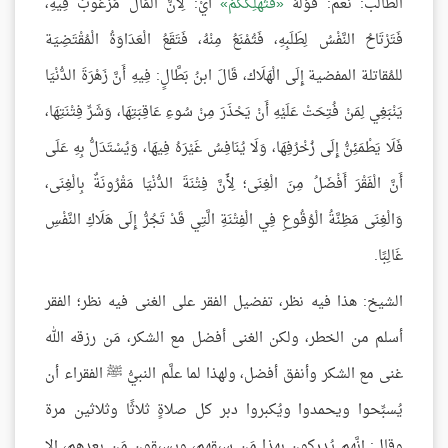
الطالب: نعم: قَوْلُهُ
فَتُهْلِككُمْ
أَيْ: لِأَنَّ الْمَالَ مَرْغُوبٌ فِيهِ،
فَتَرْتَاحُ النَّفْسُ لِطَلَبِهِ، فَتُمْنَعُ مِنْهُ، فَتَقَعُ الْعَدَاوَةُ الْمُقْتَضِيَة
للمُقاتلة المفضية إِلَى الْهَلَاك، قَالَ ابنُ بَطَّالٍ: فِيهِ أَنَّ زَهْرَةَ الدُّنْيَا
يَنْبَغِي لِمَنْ فُتِحَتْ عَلَيْهِ أَنْ يَحْذَرَ مِنْ سُوءِ عَاقِبَتِهَا، وَشَرِّ فِتْنَتِهَا،
فَلَا يَطْمَئِنُّ إِلَى زُخْرُفِهَا، وَلَا يُنَافِسُ غَيْرَهُ فِيهَا، وَيُسْتَدَلُّ بِهِ عَلَى
أَنَّ الْفَقْرَ أَفْضَلُ مِنَ الْغِنَى؛ لِأَنَّ فِتْنَةَ الدُّنْيَا مَقْرُونَةٌ بِالْغِنَى،
وَالْغِنَى مَظِنَّةُ الْوُقُوعِ فِي الْفِتْنَةِ الَّتِي قَدْ تَجُرُّ إِلَى هَلَاكِ النَّفْسِ
غَالِبًا.
الشيخ: هذا فيه نظر، تفضيل الفقر على الغنى فيه نظر؛ الفقر
أسلم من الخطر، ولكن الغنى أفضل مع الشكر، مَن رزقه الله
غنى مع الشكر وأنفق أفضل، ولهذا لما علَّم النبيُّ ﷺ الفقراء أن
يُسبِّحوا ويحمدوا ويُكبروا دبر كل صلاةٍ ثلاثًا وثلاثين مرة
وقال: إنَّهم يُدركون بهذا مَن سبقهم، ويسبقون مَن بعدهم، إلا