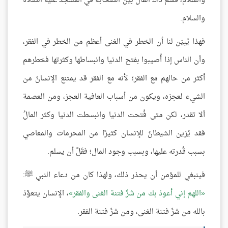
والسلام، قسم ذاك المال بين الصحابة في المسجد عليه الصلاة
والسلام.
فهذا يُبيّن لنا أن الخطر في الغنى أعظم من الخطر في الفقر،
وأن الناس إذا أُصيبوا بفتح الدنيا وانبساطها وكثرتها فخطرهم
أكثر من حالهم مع الفقر؛ لأنه مع الفقر قد يمتنع الإنسانُ من
الشيء لعجزه، ويكون من أسباب العافية العجز، ومن العصمة
ألا تقدر، لكن متى فُتحت الدنيا وانبسطت الدنيا وكثر المالُ
فقد يُزين الشيطانُ للإنسان كثيرًا من المحرمات والمعاصي
بسبب قُدرته عليها، وبسبب وجود المال؛ فقَلَّ أن يسلم.
فينبغي للمؤمن أن يحذر ذلك، ولهذا كان من دعاء النبي ﷺ:
اللهم إني أعوذ بك من شرِّ فتنة الغنى والفقر
، الإنسان يتعوَّذ
بالله من شرِّ فتنة الغنى، ومن شرِّ فتنة الفقر.