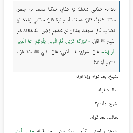
6428- حَدَّثَنِي مُحَمَّدُ بْنُ بَشَّارٍ، حَدَّثَنَا محمد بن جعفر،
حَدَّثَنَا شُعْبَةُ، قَالَ: سَمِعْتُ أَبَا جَمْرَةَ قَالَ: حَدَّثَنِي زَهْدَمُ بْنُ
مُضَرِّبٍ، قَالَ: سَمِعْتُ عِمْرَانَ بْنَ حُصَيْنٍ رَضِيَ اللَّهُ عَنْهُمَا، عَنِ
النَّبِيِّ ﷺ قَالَ:
خَيْرُكُمْ قَرْنِي، ثُمَّ الَّذِينَ يَلُونَهُمْ، ثُمَّ الَّذِينَ
يَلُونَهُمْ
، قَالَ عِمْرَانُ: فَمَا أَدْرِي: قَالَ النَّبِيُّ ﷺ بَعْدَ قَوْلِهِ
مَرَّتَيْنِ أَوْ ثَلاثًا.
الشيخ: بعد قوله وإلا قرنه.
الطالب: قوله.
الشيخ: وأنتم؟
الطالب: بعد قوله.
الشيخ: والعيني تكلَّم عليه؟ يعني بعد قوله
خير أمتي