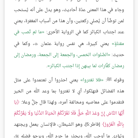
وجاء في هذا المعنى عدّة أحاديث، وهو يدل على أنه يُستحب
لمن توضَّأ أن يُصلي ركعتين، وأن هذا من أسباب المغفرة، يعني
عند اجتناب الكبائر كما في الرواية الأخرى:
ما لم تُصب في
مقتلةٍ
يعني كبيرة، هي نفس رواية عثمان
، وكما في

حديث:
الصَّلوات الخمس، والجمعة إلى الجمعة، ورمضان إلى
رمضان كفَّارات لما بينهن إذا اجتنب الكبائر
.
وقوله ﷺ:
فلا تغتروا
يعني احذروا أن تعتمدوا على مثل
هذه الفضائل فتهلكوا، أي لا تغتروا بما وعد الله من الخير
فتقدموا على معاصيه ومخالفة أمره، ولهذا قال جلَّ وعلا:
يَا
أَيُّهَا النَّاسُ إِنَّ وَعْدَ اللَّهِ حَقٌّ فَلَا تَغُرَّنَّكُمُ الْحَيَاةُ الدُّنْيَا وَلَا يَغُرَّنَّكُمْ
بِاللَّهِ الْغَرُورُ
[فاطر:5]، وهو الشيطان، فالإنسان يعمل ويجتهد
ويُؤدي ما أوجب الله، ويحذر ما حرم الله، ويرجو فضله
،
