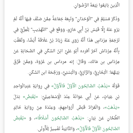
الَّذِينَ بَايَعُوا بَيْعَةَ الرِّضْوَانِ.
وَذَكَرَ مُسْلِمٌ فِي "الْوُحْدَانِ" وَتَبِعَهُ جَمَاعَةٌ مِمَّنْ صَنَّفَ فِيهَا أَنَّهُ لَمْ
يَرْوِ عَنْهُ إِلَّا قَيْسُ بْنُ أَبِي حَازِمٍ، وَوَقَعَ فِي "التَّهْذِيبِ" لِلْمِزِّيِّ فِي
تَرْجَمَةِ مِرْدَاسٍ هَذَا أَنَّهُ رَوَى عَنْهُ زِيَادُ بْنُ عَلَاقَةَ أَيْضًا، وَتُعُقِّبَ
بِأَنَّهُ مِرْدَاسٌ آخَرُ أفرده أَبُو عَلِيِّ ابْنُ السَّكَنِ فِي الصَّحَابَةِ عَنْ
مِرْدَاسِ بن مَالك، وَقَالَ: إنه مرداس بن عُرْوَة، وَمِمَّنْ فَرَّقَ
بَيْنَهُمَا: الْبُخَارِيُّ، وَالرَّازِيُّ، وَالْبُسْتِيُّ، وَرَجَّحَهُ ابن السَّكَنِ.
قَوْلُهُ
يَذْهَبُ الصَّالِحُونَ الْأَوَّلُ فَالْأَوَّلُ
فِي رِوَايَةِ عَبْدِالْوَاحِدِ
بْنِ غِيَاثٍ، عَنْ أَبِي عَوَانَةَ عِنْدَ الْإِسْمَاعِيلِيِّ:
يُقْبَضُ
بَدَلَ
يَذْهَبُ
، وَالْمُرَادُ قَبْضُ أَرْوَاحِهِمْ، وَعِنْدَهُ مِنْ رِوَايَةِ خَالِدٍ
الطَّحَّانِ عَنْ بَيَانٍ:
يَذْهَبُ الصَّالِحُونَ أَسْلَافًا
، وَ
يُقْبَضُ
الصَّالِحُونَ الْأَوَّلُ فَالْأَوَّلُ
، وَالثَّانِيَةُ تَفْسِيرٌ لِلْأُولَى.