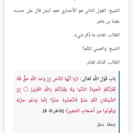
الشيخ: القول الثاني هو الأنصاري نعم، أيش قال على حديث
عقبة بن عامر.
الطالب: تقدّم، ما ذُكر شيء.
الشيخ: والعيني تكلّم؟
الطالب: كذلك تقدَّم.
بَاب قَوْلِ اللَّهِ تَعَالَى:
يَا أَيُّهَا النَّاسُ إِنَّ وَعْدَ اللَّهِ حَقٌّ فَلَا
تَغُرَّنَّكُمُ الْحَيَاةُ الدُّنْيَا وَلَا يَغُرَّنَّكُمْ بِاللَّهِ الْغَرُورُ
۝
إِنَّ
الشَّيْطَانَ لَكُمْ عَدُوٌّ فَاتَّخِذُوهُ عَدُوًّا إِنَّمَا يَدْعُو حِزْبَهُ
لِيَكُونُوا مِنْ أَصْحَابِ السَّعِيرِ
[فاطر:5- 6].
جَمْعُهُ: سُعُرٌ.