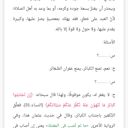
ويحذر أن يغترَّ بسعة جوده وكرمه، أو بما وعد به أهل الصلاة؛
لأنَّ العبد على خطرٍ، فقد يهلك بمعصيةٍ يصرّ عليها، وكبيرة
يقدم عليها، ولا حول ولا قوةَ إلا بالله.
الأسئلة:
س: ........؟
ج: نعم، تمنع الكبائر، يمنع غفران الصَّغائر.
س: ..........؟
ج: لا يغفر له، يكون موقوفًا، ولهذا قال سبحانه:
إِنْ تَجْتَنِبُوا
كَبَائِرَ مَا تُنْهَوْنَ عَنْهُ نُكَفِّرْ عَنْكُمْ سَيِّئَاتِكُمْ
[النساء:31]، فعلَّق
التَّكفير باجتناب الكبائر، وقال في حديث عثمان هذا، وفي
الرواية الأخرى:
ما لم تُصب في المقتلة
يعني إن أصاب في