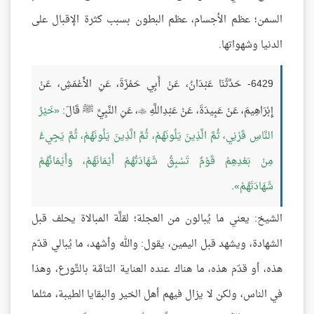
السمن؛ عظم الأجسام، عظم البطون بسبب كثرة الإقبال على
الدنيا وشهواتها.
6429- حَدَّثَنَا عَبْدَانُ، عَنْ أَبِي حَمْزَةَ، عَنِ الأَعْمَشِ، عَنْ
إِبْرَاهِيمَ، عَنْ عَبِيدَةَ، عَنْ عَبْدِاللَّهِ
، عَنِ النَّبِيِّ ﷺ قَالَ:
خَيْرُ

النَّاسِ قَرْنِي، ثُمَّ الَّذِينَ يَلُونَهُمْ، ثُمَّ الَّذِينَ يَلُونَهُمْ، ثُمَّ يَجِيءُ
مِنْ بَعْدِهِمْ قَوْمٌ تَسْبِقُ شَهَادَتُهُمْ أَيْمَانَهُمْ، وَأَيْمَانُهُمْ
شَهَادَتَهُمْ
.
الشيخ: يعني ما يُبالون من العجلة؛ لقلَّة المبالاة يحلف قبل
الشهادة، ويشهد قبل اليمين، يقول: والله وأشهد، ما يُبالي قدّم
هذه، أو قدّم هذه، ما هناك عنده العناية التامَّة بالتَّورع، وهذا
في الناس، ولكن لا يزال فيهم أهل الخير والبقايا الطيبة، مثلما