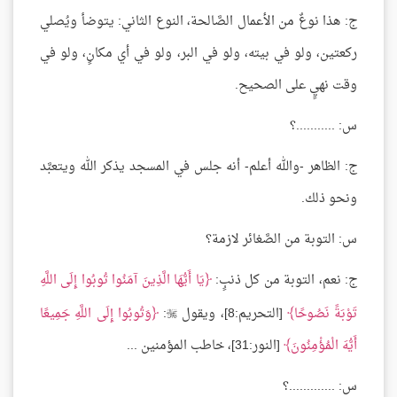
ج: هذا نوعٌ من الأعمال الصَّالحة، النوع الثاني: يتوضأ ويُصلي
ركعتين، ولو في بيته، ولو في البر، ولو في أي مكانٍ، ولو في
وقت نهيٍ على الصحيح.
س: ...........؟
ج: الظاهر -والله أعلم- أنه جلس في المسجد يذكر الله ويتعبَّد
ونحو ذلك.
س: التوبة من الصَّغائر لازمة؟
ج: نعم، التوبة من كل ذنبٍ:
يَا أَيُّهَا الَّذِينَ آمَنُوا تُوبُوا إِلَى اللَّهِ
تَوْبَةً نَصُوحًا
[التحريم:8]، ويقول
:
وَتُوبُوا إِلَى اللَّهِ جَمِيعًا

أَيُّهَ الْمُؤْمِنُونَ
[النور:31]، خاطب المؤمنين ...
س: .............؟