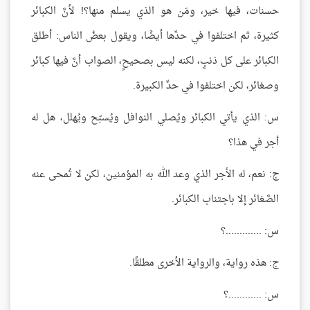
حسنات، فيها خير، ومَن هو الذي يسلم منها؟! لأنَّ الكبائر
كثيرة، ثم اختلفوا في حدِّها أيضًا، ويقول بعضُ الناس: أطلق
الكبائر على كل ذنبٍ، لكنه ليس بصحيحٍ، الصواب أنَّ فيها كبائر
وصغائر، لكن اختلفوا في حدِّ الكبيرة.
س: الذي يأتي الكبائر ويُصلي النوافل ويُسبّح ويُهلل، هل له
أجر في هذا؟
ج: نعم، له الأجر الذي وعد الله به المؤمنين، لكن لا تُمحى عنه
الصَّغائر إلا باجتناب الكبائر.
س: .............؟
ج: هذه رواية، والرواية الأخرى مطلقًا.
س: ............؟