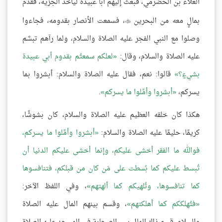
العلاء بن الحضرمي، فبعث إليهم أبا عبيدة ليأخذ الجزية، فقدم
بمالٍ معه من البحرين
، فسمعت الأنصار بقدومه، فجاءوا

وصلوا مع النبي الفجر عليه الصلاة والسلام، ولما رآهم تبسَّم
عليه الصلاة والسلام، وقال:
لعلكم سمعتُم بقدوم أبي عبيدة
بشيءٍ؟
قالوا: نعم، فقال عليه الصلاة والسلام: أبشروا بما
يسركم،
أبشروا وأمِّلوا ما يسركم
.
هكذا كان خلقه العظيم عليه الصلاة والسلام، كان بشوشًا،
كريمًا، حليمًا عليه الصلاة والسلام:
أبشروا وأمِّلوا ما يسركم،
فوالله ما الفقر أخشى عليكم، وإنما أخشى عليكم الدنيا أن
تُبسط عليكم كما بُسطت على مَن كان من قبلكم، فتنافسوها
كما تنافسوها، وتُلهيكم كما ألهتهم
، وفي اللفظ الآخر:
فتُهلككم كما أهلكتهم
، وقسم بينهم المال عليه الصلاة