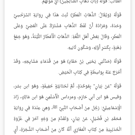
الطالب: قَوْلُهُ (بَابُ ذَهَابِ الصَّالِحِينَ) أَيْ مَوْتُهُمْ.
قَوْلُهُ (وَيُقَالُ: الذَّهَابُ الْمَطَرُ) ثَبَتَ هَذَا فِي رِوَايَةِ السَّرَخْسِيِّ
وَحْدَهُ، وَمُرَادُهُ أَنَّ لَفْظَ الذَّهَابِ مُشْتَرَكٌ عَلَى الْمُضِيِّ وَعَلَى
الْمَطَرِ، وَقَالَ بَعْضُ أَهْلِ اللُّغَةِ: الذَّهَابُ الْأَمْطَارُ اللَّيِّنَةُ، وَهُوَ جَمْعُ
ذِهْبَةٍ، بِكَسْرِ أَوَّلِهِ، وَسُكُونِ ثَانِيهِ.
قَوْلُهُ (حَدَّثَنِي يَحْيَى بْنُ حَمَّادٍ) هُوَ مِنْ قُدَمَاءِ مَشَايِخِهِ، وَقَدْ
أَخْرَجَ عَنْهُ بِوَاسِطَةٍ فِي كِتَابِ الْحَيْضِ.
قَوْلُهُ "عَنْ بَيَانٍ" بِمُوَحَّدَةٍ، ثُمَّ تَحْتَانِيَّةٍ خَفِيفَةٍ، وَهُوَ ابن بشر،
وَقيس هُوَ ابن أبي حَازِم، ومرداس الْأَسْلَمِيّ هُوَ ابن مَالِكٍ، زَادَ
الْإِسْمَاعِيلِيُّ: رَجُل مِنْ أَصْحَابِ النَّبِيِّ ﷺ، وَهِيَ عِنْدَهُ فِي رِوَايَةِ
مُحَمَّدِ بْنِ فُضَيْلٍ، عَنْ بَيَانٍ، وَتَقَدَّمَ مِنْ وَجْهٍ آخَرَ فِي غَزْوَةِ
الْحُدَيْبِيَةِ مِنْ كِتَابِ الْمَغَازِي أَنَّهُ كَانَ مِنْ أَصْحَابِ الشَّجَرَةِ، أَيِ