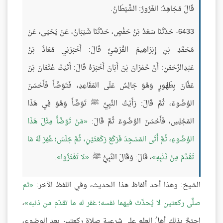
قَالَ مُجَاهِدٌ: الغَرُورُ: الشَّيْطَانُ.
6433- حَدَّثَنَا سَعْدُ بْنُ حَفْصٍ، حَدَّثَنَا شَيْبَانُ، عَنْ يَحْيَى، عَنْ
مُحَمَّدِ بْنِ إِبْرَاهِيمَ القُرَشِيِّ قَالَ: أَخْبَرَنِي مُعَاذُ بْنُ
عَبْدِالرَّحْمَنِ: أَنَّ حُمْرَانَ بْنَ أَبَانَ أَخْبَرَهُ قَالَ: أَتَيْتُ عُثْمَانَ بْنَ
عَفَّانَ بِطَهُورٍ وَهُوَ جَالِسٌ عَلَى المَقَاعِدِ، فَتَوَضَّأَ فَأَحْسَنَ
الوُضُوءَ، ثُمَّ قَالَ: رَأَيْتُ النَّبِيَّ ﷺ تَوَضَّأَ وَهُوَ فِي هَذَا
المَجْلِسِ، فَأَحْسَنَ الوُضُوءَ ثُمَّ قَالَ:
مَنْ تَوَضَّأَ مِثْلَ هَذَا
الوُضُوءِ، ثُمَّ أَتَى المَسْجِدَ فَرَكَعَ رَكْعَتَيْنِ، ثُمَّ جَلَسَ؛ غُفِرَ لَهُ مَا
تَقَدَّمَ مِنْ ذَنْبِهِ
، قَالَ: وَقَالَ النَّبِيُّ ﷺ:
لا تَغْتَرُّوا
.
الشيخ: وهذا أحد ألفاظ هذا الحديث، وفي اللفظ الآخر:
ثم
صلَّى ركعتين لا يُحدِّث فيهما نفسه؛ غفر له ما تقدّم من ذنبه
،
احتجَّ بذلك أهلُ العلم على شرعية صلاة ركعتين بعد الوضوء،