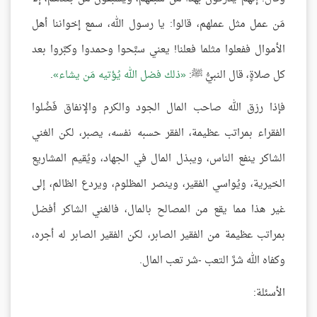
مَن عمل مثل عملهم، قالوا: يا رسول الله، سمع إخواننا أهل
الأموال ففعلوا مثلما فعلنا! يعني سبَّحوا وحمدوا وكبَّروا بعد
كل صلاةٍ، قال النبيُّ ﷺ:
ذلك فضل الله يُؤتيه مَن يشاء
.
فإذا رزق الله صاحب المال الجود والكرم والإنفاق فَضُلوا
الفقراء بمراتب عظيمة، الفقر حسبه نفسه، يصبر، لكن الغني
الشاكر ينفع الناس، ويبذل المال في الجهاد، ويُقيم المشاريع
الخيرية، ويُواسي الفقير، وينصر المظلوم، ويردع الظالم، إلى
غير هذا مما يقع من المصالح بالمال، فالغني الشاكر أفضل
بمراتب عظيمة من الفقير الصابر، لكن الفقير الصابر له أجره،
وكفاه الله شرَّ التعب -شر تعب المال.
الأسئلة: