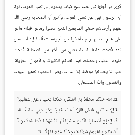
كُوي من أجلها في بطنه سبع كيات يدعوه إلى تمني الموت، لولا
أن الرسول نهى عن تمني الموت، وأخبر أن الصحابة رضي الله
عنهم وأرضاهم -يعني السابقين الذين مضوا وماتوا قبله- ماتوا
على خيرٍ عظيمٍ، ولم يأخذوا من أجرهم شيئًا، قال: أما نحن
فقد فُتحت علينا الدنيا، يعني مَن تأخَّر من الصحابة فُتحت
عليهم الدنيا، وحصلت لهم الغنائم الكثيرة، والأموال الجزيلة،
حتى لا يجد لها موضعًا إلا التراب، يعني التعمير؛ تعمير البيوت
والقصور، والله المستعان.
6431- حَدَّثَنَا مُحَمَّدُ بْنُ المُثَنَّى، حَدَّثَنَا يَحْيَى، عَنْ إِسْمَاعِيلَ
قَالَ: حَدَّثَنِي قَيْسٌ قَالَ: أَتَيْتُ خَبَّابًا وَهُوَ يَبْنِي حَائِطًا لَهُ،
فَقَالَ: إِنَّ أَصْحَابَنَا الَّذِينَ مَضَوْا لَمْ تَنْقُصْهُمُ الدُّنْيَا شَيْئًا، وَإِنَّا
أَصَبْنَا مِنْ بَعْدِهِمْ شَيْئًا لا نَجِدُ لَهُ مَوْضِعًا إِلَّا التُّرَابَ.