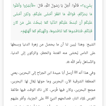
بِشَيْءٍ؟
قَالُوا: أَجَلْ يَا رَسُولَ اللَّهِ، قَالَ:
فَأَبْشِرُوا وَأَمِّلُوا
مَا يَسُرُّكُمْ، فَوَاللَّهِ مَا الفَقْرَ أَخْشَى عَلَيْكُمْ، وَلَكِنْ أَخْشَى
عَلَيْكُمْ أَنْ تُبْسَطَ عَلَيْكُمُ الدُّنْيَا كَمَا بُسِطَتْ عَلَى مَنْ كَانَ
قَبْلَكُمْ، فَتَنَافَسُوهَا كَمَا تَنَافَسُوهَا، وَتُلْهِيَكُمْ كَمَا أَلْهَتْهُمْ
.
الشيخ: وهذا يُبين لنا أن ما يحصل من زهرة الدنيا وبسطها
على الناس يُخشى منه الفتنة والخطر، والركون إلى الدنيا،
والتَّساهل بأمر الله
.

وفي هذا أنه ﷺ أرسل أبا عبيدة ابن الجراح إلى البحرين، يعني
المنطقة الشرقية الآن، البحرين وما حولها يُقال لها: البحرين،
مجمع البحرين، وكان فيها فُرس، كان ذاك الوقت فيها طائفة
الفرس عُبَّاد النار، فصالحهم النبيُّ ﷺ على الجزية، وأمَّر عليهم