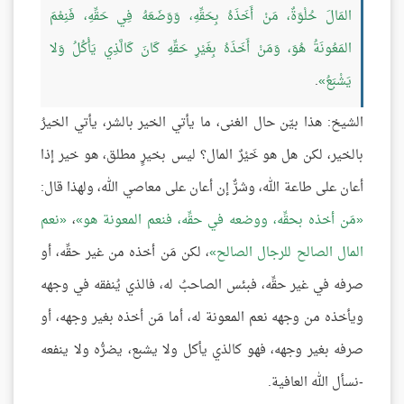
المَالَ حُلْوَةٌ، مَنْ أَخَذَهُ بِحَقِّهِ، وَوَضَعَهُ فِي حَقِّهِ، فَنِعْمَ
المَعُونَةُ هُوَ، وَمَنْ أَخَذَهُ بِغَيْرِ حَقِّهِ كَانَ كَالَّذِي يَأْكُلُ وَلا
يَشْبَعُ
.
الشيخ: هذا بيّن حال الغنى، ما يأتي الخير بالشر، يأتي الخيرُ
بالخير، لكن هل هو خَيْرٌ المال؟ ليس بخيرٍ مطلق، هو خير إذا
أعان على طاعة الله، وشرٌّ إن أعان على معاصي الله، ولهذا قال:
مَن أخذه بحقِّه، ووضعه في حقِّه، فنعم المعونة هو
،
نعم
المال الصالح للرجال الصالح
، لكن مَن أخذه من غير حقِّه، أو
صرفه في غير حقِّه، فبئس الصاحبُ له، فالذي يُنفقه في وجهه
ويأخذه من وجهه نعم المعونة له، أما مَن أخذه بغير وجهه، أو
صرفه بغير وجهه، فهو كالذي يأكل ولا يشبع، يضرُّه ولا ينفعه
-نسأل الله العافية.