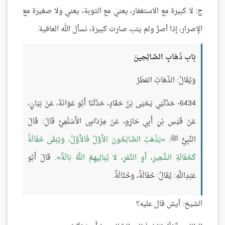
ج: لا كبيرة مع الاستغفار، يعني مع التوبة، يعني ولا صغيرة مع
الإصرار، إذا أصرَّ ولم يتب صارت كبيرة، نسأل الله العافية.
بَاب ذَهَابِ الصَّالِحِينَ
وَيُقَالُ: الذّهَابُ المَطَرُ
6434- حَدَّثَنِي يَحْيَى بْنُ حَمَّادٍ، حَدَّثَنَا أَبُو عَوَانَةَ، عَنْ بَيَانٍ،
عَنْ قَيْسِ بْنِ أَبِي حَازِمٍ، عَنْ مِرْدَاسٍ الأَسْلَمِيِّ قَالَ: قَالَ
النَّبِيُّ ﷺ:
يَذْهَبُ الصَّالِحُونَ الأَوَّلُ فَالأَوَّلُ، وَيَبْقَى حُفَالَةٌ
كَحُفَالَةِ الشَّعِيرِ، أَوِ التَّمْرِ، لا يُبَالِيهِمُ اللَّهُ بَالَةً
. قَالَ أَبُو
عَبْدِاللَّهِ: يُقَالُ: حُفَالَةٌ، وَحُثَالَةٌ.
الشيخ: أيش قال عليه؟