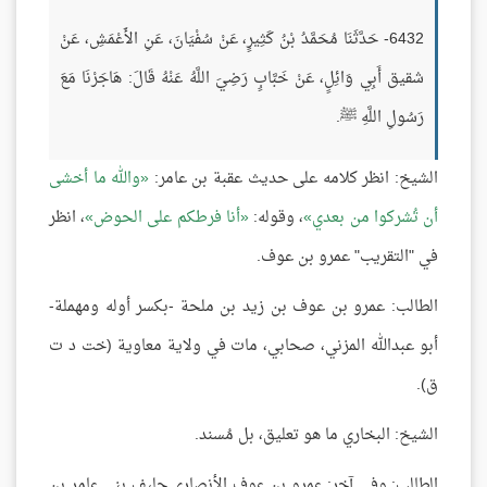
6432- حَدَّثَنَا مُحَمَّدُ بْنُ كَثِيرٍ، عَنْ سُفْيَانَ، عَنِ الأَعْمَشِ، عَنْ
شقيق أَبِي وَائِلٍ، عَنْ خَبَّابٍ رَضِيَ اللَّهُ عَنْهُ قَالَ: هَاجَرْنَا مَعَ
رَسُولِ اللَّهِ ﷺ.
الشيخ: انظر كلامه على حديث عقبة بن عامر:
والله ما أخشى
أن تُشركوا من بعدي
، وقوله:
أنا فرطكم على الحوض
، انظر
في "التقريب" عمرو بن عوف.
الطالب: عمرو بن عوف بن زيد بن ملحة -بكسر أوله ومهملة-
أبو عبدالله المزني، صحابي، مات في ولاية معاوية (خت د ت
ق).
الشيخ: البخاري ما هو تعليق، بل مُسند.
الطالب: وفي آخر: عمرو بن عوف الأنصاري حليف بني عامر بن