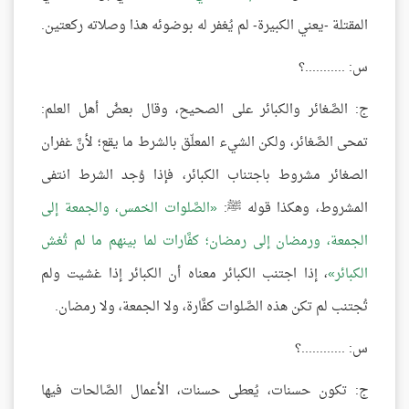
المقتلة -يعني الكبيرة- لم يُغفر له بوضوئه هذا وصلاته ركعتين.
س: ...........؟
ج: الصَّغائر والكبائر على الصحيح، وقال بعضُ أهل العلم:
تمحى الصَّغائر، ولكن الشيء المعلّق بالشرط ما يقع؛ لأنَّ غفران
الصغائر مشروط باجتناب الكبائر، فإذا وُجد الشرط انتفى
المشروط، وهكذا قوله ﷺ:
الصَّلوات الخمس، والجمعة إلى
الجمعة، ورمضان إلى رمضان؛ كفَّارات لما بينهم ما لم تُغش
الكبائر
، إذا اجتنب الكبائر معناه أن الكبائر إذا غشيت ولم
تُجتنب لم تكن هذه الصَّلوات كفَّارة، ولا الجمعة، ولا رمضان.
س: ............؟
ج: تكون حسنات، يُعطى حسنات، الأعمال الصَّالحات فيها