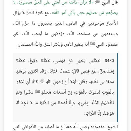
قال النبيُّ ﷺ:
لا تزال طائفةٌ من أمتي على الحقِّ منصورة، لا
يضرُّهم مَن خذلهم حتى يأتي أمر الله
، مع كثرة الشرّ لا يزال
الأخيارُ موجودين في الناس، الذين يحذرون ما حرَّم الله،
ويبتعدون عن مساخط الله، ويُؤدّون ما أوجب الله، لكن
مقصود النبي ﷺ أنه يتغير الأمر، ويكثر الشرّ، والله المستعان.
6430- حَدَّثَنِي يَحْيَى بْنُ مُوسَى، حَدَّثَنَا وَكِيعٌ، حَدَّثَنَا
إِسْمَاعِيلُ، عَنْ قَيْسٍ قَالَ: سَمِعْتُ خَبَّابًا، وَقَدِ اكْتَوَى يَوْمَئِذٍ
سَبْعًا فِي بَطْنِهِ، وَقَالَ: لَوْلا أَنَّ رَسُولَ اللَّهِ ﷺ نَهَانَا أَنْ نَدْعُوَ
بِالْمَوْتِ لَدَعَوْتُ بِالْمَوْتِ، إِنَّ أَصْحَابَ مُحَمَّدٍ ﷺ مَضَوْا وَلَمْ
تَنْقُصْهُمُ الدُّنْيَا بِشَيْءٍ، وَإِنَّا أَصَبْنَا مِنَ الدُّنْيَا مَا لا نَجِدُ لَهُ
مَوْضِعًا إِلَّا التُّرَابَ.
الشيخ: مقصوده رضي الله عنه أنَّ ما أصابه من الأمراض التي