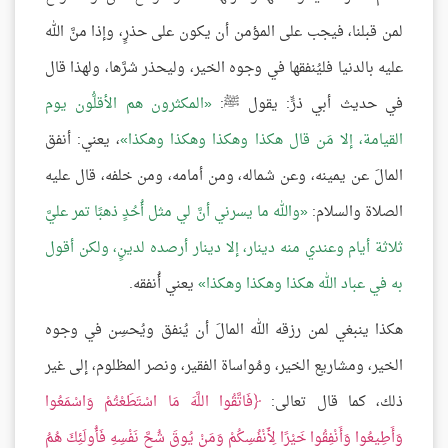
لمن قبلنا، فيجب على المؤمن أن يكون على حذرٍ، وإذا منَّ الله
عليه بالدنيا فليُنفقها في وجوه الخير، وليحذر شرَّها، ولهذا قال
في حديث أبي ذرٍّ: يقول ﷺ:
المكثرون هم الأقلُّون يوم
القيامة، إلا مَن قال هكذا وهكذا وهكذا وهكذا
، يعني: أنفق
المالَ عن يمينه، وعن شماله، ومن أمامه، ومن خلفه، قال عليه
الصلاة والسلام:
والله ما يسرني أنَّ لي مثل أُحُدٍ ذهبًا تمر عليَّ
ثلاثة أيام وعندي منه دينار، إلا دينار أرصده لدينٍ، ولكن أقول
به في عباد الله هكذا وهكذا وهكذا
يعني أُنفقه.
هكذا ينبغي لمن رزقه الله المالَ أن يُنفق ويُحسِن في وجوه
الخير، ومشاريع الخير، ومُواساة الفقير، ونصر المظلوم، إلى غير
ذلك، كما قال تعالى:
فَاتَّقُوا اللَّهَ مَا اسْتَطَعْتُمْ وَاسْمَعُوا
وَأَطِيعُوا وَأَنْفِقُوا خَيْرًا لِأَنْفُسِكُمْ وَمَنْ يُوقَ شُحَّ نَفْسِهِ فَأُولَئِكَ هُمُ