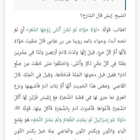
الشيخ: إيش قال الشارح؟
الطالب: قَوْلُهُ:
لَوْلَا حَوَّاءُ لَمْ تَخُنْ أُنْثَى زَوْجَهَا الدَّهْرَ
أَيْ لَمْ
تخنه أبدا، وحواء بالمد روينا عن بن عَبَّاسٍ قَالَ سُمِّيَتْ حَوَّاءُ
لِأَنَّهَا أُمُّ كُلِّ حَيٍّ، قِيلَ إِنَّهَا وَلَدَتْ لِآدَمَ أَرْبَعِينَ وَلَدًا فِي عِشْرِينَ
بَطْنًا فِي كُلِّ بَطْنٍ ذَكَرٌ وَأُنْثَى، وَاخْتَلَفُوا مَتَى خُلِقَتْ مِنْ ضِلْعِ
آدَمَ؟ فقيل قبل دخولها الْجَنَّةَ فَدَخَلَاهَا، وَقِيلَ فِي الْجَنَّةِ، قَالَ
الْقَاضِي: وَمَعْنَى هَذَا الْحَدِيثِ أَنَّهَا أُمُّ بَنَاتِ آدَمَ فأشبهنها ونزع
العرق لما جرى لها فِي قِصَّةِ الشَّجَرَةِ مَعَ إِبْلِيسَ فَزَيَّنَ لَهَا أَكْلَ
الشَّجَرَةِ فَأَغْوَاهَا فَأَخْبَرَتْ آدَمَ بِالشَّجَرَةِ فَأَكَلَ مِنْهَا، قَوْلُهُ ﷺ:
لَوْلَا بَنُو إِسْرَائِيلَ لَمْ يَخْبُثِ الطَّعَامُ وَلَمْ يَخْنَزِ اللَّحْمُ
هُوَ بِفَتْحِ
الْيَاءِ وَالنُّونِ وَبِكَسْرِ النُّونِ وَالْمَاضِي مِنْهُ خَنِزَ بِكَسْرِ النُّونِ