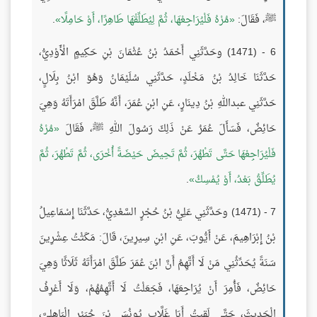
ﷺ، فَقَالَ:
مُرْهُ فَلْيُرَاجِعْهَا، ثُمَّ لِيُطَلِّقْهَا طَاهِرًا، أَوْ حَامِلًا
.
6 - (1471) وحَدَّثَنِي أَحْمَدُ بْنُ عُثْمَانَ بْنِ حَكِيمٍ الْأَوْدِيُّ،
حَدَّثَنَا خَالِدُ بْنُ مَخْلَدٍ، حَدَّثَنِي سُلَيْمَانُ وَهُوَ ابْنُ بِلَالٍ،
حَدَّثَنِي عبداللهِ بْنُ دِينَارٍ، عَنِ ابْنِ عُمَرَ، أَنَّهُ طَلَّقَ امْرَأَتَهُ وَهِيَ
حَائِضٌ، فَسَأَلَ عُمَرُ عَنْ ذَلِكَ رَسُولَ اللهِ ﷺ، فَقَالَ
مُرْهُ
فَلْيُرَاجِعْهَا حَتَّى تَطْهُرَ، ثُمَّ تَحِيضَ حَيْضَةً أُخْرَى، ثُمَّ تَطْهُرَ، ثُمَّ
يُطَلِّقُ بَعْدُ، أَوْ يُمْسِكُ
.
7 - (1471) وحَدَّثَنِي عَلِيُّ بْنُ حُجْرٍ السَّعْدِيُّ، حَدَّثَنَا إِسْمَاعِيلُ
بْنُ إِبْرَاهِيمَ، عَنْ أَيُّوبَ، عَنِ ابْنِ سِيرِينَ، قَالَ: مَكَثْتُ عِشْرِينَ
سَنَةً يُحَدِّثُنِي مَنْ لَا أَتَّهِمُ أَنَّ ابْنَ عُمَرَ طَلَّقَ امْرَأَتَهُ ثَلَاثًا وَهِيَ
حَائِضٌ، فَأُمِرَ أَنْ يُرَاجِعَهَا، فَجَعَلْتُ لَا أَتَّهِمُهُمْ، وَلَا أَعْرِفُ
الْحَدِيثَ، حَتَّى لَقِيتُ أَبَا غَلَّابٍ يُونُسَ بْنَ جُبَيْرٍ الْبَاهِلِيَّ،