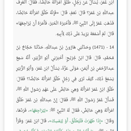
ابْنَ عُمَرَ، يُسْأَلُ عَنْ رَجُلٍ، طَلَّقَ امْرَأَتَهُ حَائِضًا، فَقَالَ: أَتَعْرِفُ
عبداللهِ بْنَ عُمَرَ؟ قَالَ: نَعَمْ، قَالَ: «فَإِنَّهُ طَلَّقَ امْرَأَتَهُ حَائِضًا،
فَذَهَبَ عُمَرُ إِلَى النَّبِيِّ ﷺ، فَأَخْبَرَهُ الْخَبَرَ، فَأَمَرَهُ أَنْ يُرَاجِعَهَا»
قَالَ: لَمْ أَسْمَعْهُ يَزِيدُ عَلَى ذَلِكَ لِأَبِيهِ.
14 - (1471) وحَدَّثَنِي هَارُونُ بْنُ عبداللهِ، حَدَّثَنَا حَجَّاجُ بْنُ
مُحَمَّدٍ، قَالَ: قَالَ ابْنُ جُرَيْجٍ: أَخْبَرَنِي أَبُو الزُّبَيْرِ، أَنَّهُ سَمِعَ
عبدالرَّحْمَنِ بْنَ أَيْمَنَ، مَوْلَى عَزَّةَ، يَسْأَلُ ابْنَ عُمَرَ، وَأَبُو الزُّبَيْرِ
يَسْمَعُ ذَلِكَ، كَيْفَ تَرَى فِي رَجُلٍ طَلَّقَ امْرَأَتَهُ حَائِضًا؟ فَقَالَ:
طَلَّقَ ابْنُ عُمَرَ امْرَأَتَهُ وَهِيَ حَائِضٌ عَلَى عَهْدِ رَسُولِ اللهِ ﷺ،
فَسَأَلَ عُمَرُ رَسُولَ اللهِ ﷺ، فَقَالَ: إِنَّ عبداللهِ بْنَ عُمَرَ طَلَّقَ
امْرَأَتَهُ وَهِيَ حَائِضٌ، فَقَالَ لَهُ النَّبِيُّ ﷺ:
لِيُرَاجِعْهَا
، فَرَدَّهَا،
وَقَالَ:
إِذَا طَهُرَتْ فَلْيُطَلِّقْ، أَوْ لِيُمْسِكْ
، قَالَ ابْنُ عُمَرَ: وَقَرَأَ