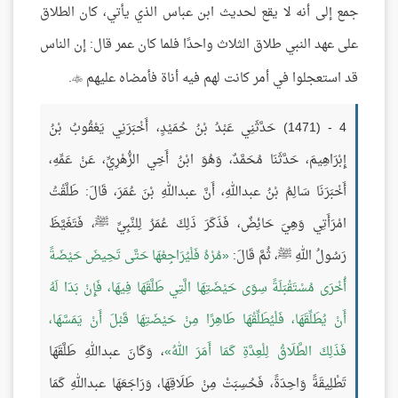
جمع إلى أنه لا يقع لحديث ابن عباس الذي يأتي، كان الطلاق
على عهد النبي طلاق الثلاث واحدًا فلما كان عمر قال: إن الناس
قد استعجلوا في أمر كانت لهم فيه أناة فأمضاه عليهم
.

4 - (1471) حَدَّثَنِي عَبْدُ بْنُ حُمَيْدٍ، أَخْبَرَنِي يَعْقُوبُ بْنُ
إِبْرَاهِيمَ، حَدَّثَنَا مُحَمَّدٌ، وَهُوَ ابْنُ أَخِي الزُّهْرِيِّ، عَنْ عَمِّهِ،
أَخْبَرَنَا سَالِمُ بْنُ عبداللهِ، أَنَّ عبداللهِ بْنَ عُمَرَ، قَالَ: طَلَّقْتُ
امْرَأَتِي وَهِيَ حَائِضٌ، فَذَكَرَ ذَلِكَ عُمَرُ لِلنَّبِيِّ ﷺ، فَتَغَيَّظَ
رَسُولُ اللهِ ﷺ، ثُمَّ قَالَ:
مُرْهُ فَلْيُرَاجِعْهَا حَتَّى تَحِيضَ حَيْضَةً
أُخْرَى مُسْتَقْبَلَةً سِوَى حَيْضَتِهَا الَّتِي طَلَّقَهَا فِيهَا، فَإِنْ بَدَا لَهُ
أَنْ يُطَلِّقَهَا، فَلْيُطَلِّقْهَا طَاهِرًا مِنْ حَيْضَتِهَا قَبْلَ أَنْ يَمَسَّهَا،
فَذَلِكَ الطَّلَاقُ لِلْعِدَّةِ كَمَا أَمَرَ اللهُ
، وَكَانَ عبداللهِ طَلَّقَهَا
تَطْلِيقَةً وَاحِدَةً، فَحُسِبَتْ مِنْ طَلَاقِهَا، وَرَاجَعَهَا عبداللهِ كَمَا