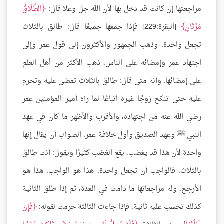
مراجعتها إن كانت قد دخل بها لأن الله جل وعلا قال:
الطَّلَاقُ
مَرَّتَانِ
[البقرة:229] فإذا جمعها جميعًا قال: طالق بالثلاث
تجعل واحدة، وذهب الجمهور والأكثرون إلى قول عمر وإلى
اجتهاد عمر وإمضائه على الناس، ذهب الأكثر من أهل العلم
على إمضائها، وأنه متى قال: طالق بالثلاث تمضى عليه وتحرم
عليه حتى تنكح زوجًا غيره اتباعًا لما رآه أمير المؤمنين عمر
رضي الله عنه من اجتهاده، والأقرب والأظهر ما كان في عهد
النبي ﷺ وعهد الصديق وأول خلافة عمر، الصواب أن يقال إنها
واحدة لأن هذا قد يغضب، يقع الغضب كثيرًا ويقول: أنت طالق
بالثلاث، فالواجب أن تجعل واحدة، هذا هو الواجب، هذا هو
الأرجح، وله مراجعاتها ما دامت في العدة، ثم إذا طلق الثانية
كذلك تحسب عليه ثانية، فإذا جاءت الثالثة حرمت لقوله:
فَإِنْ