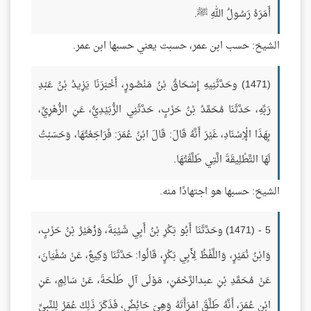
أَمَرَهُ رَسُولُ اللهِ ﷺ.
الشيخ: حسب ابن عمر، حسبت يعني حسبها ابن عمر.
(1471) وحَدَّثَنِيهِ إِسْحَاقُ بْنُ مَنْصُورٍ، أَخْبَرَنَا يَزِيدُ بْنُ عَبْدِ
رَبِّهِ، حَدَّثَنَا مُحَمَّدُ بْنُ حَرْبٍ، حَدَّثَنِي الزُّبَيْدِيُّ، عَنِ الزُّهْرِيِّ،
بِهَذَا الْإِسْنَادِ، غَيْرَ أَنَّهُ قَالَ: قَالَ ابْنُ عُمَرَ: فَرَاجَعْتُهَا، وَحَسَبْتُ
لَهَا التَّطْلِيقَةَ الَّتِي طَلَّقْتُهَا.
الشيخ: حسبها هو اجتهادًا منه.
5 - (1471) وحَدَّثَنَا أَبُو بَكْرِ بْنُ أَبِي شَيْبَةَ، وَزُهَيْرُ بْنُ حَرْبٍ،
وَابْنُ نُمَيْرٍ، وَاللَّفْظُ لِأَبِي بَكْرٍ، قَالُوا: حَدَّثَنَا وَكِيعٌ، عَنْ سُفْيَانَ،
عَنْ مُحَمَّدِ بْنِ عبدالرَّحْمَنِ، مَوْلَى آلِ طَلْحَةَ، عَنْ سَالِمٍ، عَنِ
ابْنِ عُمَرَ، أَنَّهُ طَلَّقَ امْرَأَتَهُ وَهِيَ حَائِضٌ، فَذَكَرَ ذَلِكَ عُمَرُ لِلنَّبِيِّ