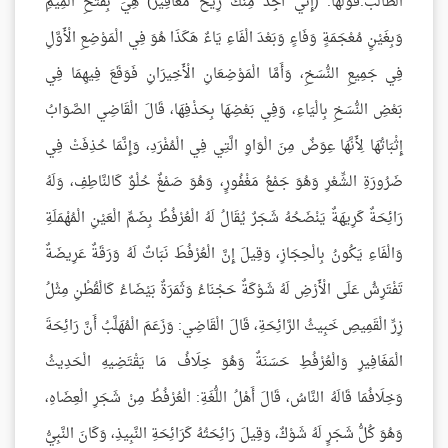
الطالب:قَوْلُها: (إِنِّي أَجِدُ مِنْكَ رِيحَ مَغَافِيرَ) هِيَ بِفَتْحِ الْمِيمِ
وَبِغَيْنٍ مُعْجَمَةٍ وَفَاءٍ وَبَعْدَ الْفَاءِ يَاءٌ هَكَذَا هُوَ فِي الْمَوْضِعِ الْأَوَّلِ
فِي جَمِيعِ النُّسَخِ، وَأَمَّا الْمَوْضِعَانِ الْأَخِيرَانِ فَوَقَعَ فِيهِمَا فِي
بَعْضِ النُّسَخِ بِالْيَاءِ، وَفِي بَعْضِهَا بِحَذْفِهَا، قَالَ الْقَاضِي الصَّوَابُ
إِثْبَاتُهَا لِأَنَّهَا عِوَضٌ مِنَ الْوَاوِ الَّتِي فِي الْمُفْرَدِ، وَإِنَّمَا حُذِفَتْ فِي
ضَرُورَةِ الشِّعْرِ وَهُوَ جَمْعُ مَغْفُورٍ، وَهُوَ صَمْغٌ حُلْوٌ كَالنَّاطِفِ، وَلَهُ
رَائِحَةٌ كَرِيهَةٌ يَنْضَحُهُ شَجَرٌ يُقَالُ لَهُ الْعُرْفُطُ بِضَمِّ الْعَيْنِ الْمُهْمَلَةِ
وَالْفَاءِ يَكُونُ بِالْحِجَازِ، وَقِيلَ إِنَّ الْعُرْفُطَ نَبَاتٌ لَهُ وَرَقَةٌ عَرِيضَةٌ
تَفْتَرِشُ عَلَى الْأَرْضِ لَهُ شَوْكَةٌ حَجْنَاءُ وَثَمَرَةٌ بَيْضَاءُ كَالْقُطْنِ مِثْلُ
زِرِّ الْقَمِيصِ خَبِيثُ الرَّائِحَةِ، قَالَ الْقَاضِي: وَزَعَمَ الْمُهَلَّبُ أَنَّ رَائِحَةَ
الْمَغَافِيرِ وَالْعُرْفُطِ حَسَنَةٌ وَهُوَ خِلَافُ مَا يَقْتَضِيهِ الْحَدِيثُ
وَخِلَافُمَا قَالَهُ النَّاسُ، قَالَ أَهْلُ اللُّغَةِ: الْعُرْفُطُ مِنْ شَجَرِ الْعِضَاهِ،
وَهُوَ كُلُّ شَجَرٍ لَهُ شَوْكٌ، وَقِيلَ رَائِحَتُهُ كَرَائِحَةِ النَّبِيذِ، وَكَانَ النَّبِيُّ