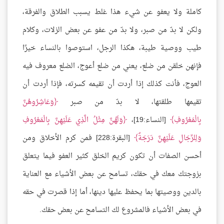
كاملة ولا يعفو عن شيء هذا غلط يسبب الطلاق والفرقة،
ولكن لا بدّ من صبر، ولا بدّ من عفو عن بعض الزلات، وكلام
طيب ووصية طيبة، هكذا الرجل، استوصوا بالنساء خيرًا
فإنهن خلقن من ضلع، يعني من ضلع أعوج، الضلع معروف فيه
العوج، فأنت كذلك إذا أردت أن تقيمه كسرته، فإذا أردت أن
تقيمها طلقتها، لا بدّ من صبر
وَعَاشِرُوهُنَّ
بِالْمَعْرُوفِ
[النساء:19]،
وَلَهُنَّ مِثْلُ الَّذِي عَلَيْهِنَّ بِالْمَعْرُوفِ
وَلِلرِّجَالِ عَلَيْهِنَّ دَرَجَةٌ
[البقرة:228] فمن كرم الأخلاق ومن
أحسن الصفات أن تكون كريم الخلق كثير العفو فيما يتعلق
بزوجتك معك في حقك، تسامح عن بعض الأشياء مع العناية
بالدين ووصيتها بما يحفظ عليها دينها، أما إذا قصرت في حقه
في بعض الأشياء فالمشروع لك التسامح عن بعض حقك.