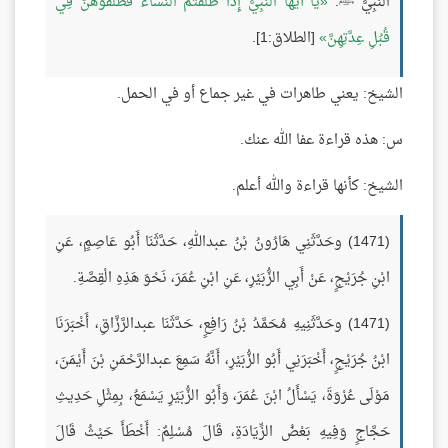
النَّبِيُّ ﷺ:
يَا أَيُّهَا النَّبِيُّ إِذَا طَلَّقْتُمُ النِّسَاءَ فَطَلِّقُوهُنَّ فِي
قُبُلِ عِدَّتِهِنَّ
[الطلاق:1].
الشيخ: يعني طاهرات في غير جماع أو في الحمل.
س: هذه قراءة عفا الله عنك.
الشيخ: كأنها قراءة والله أعلم.
(1471) وحَدَّثَنِي هَارُونُ بْنُ عبداللهِ، حَدَّثَنَا أَبُو عَاصِمٍ، عَنِ
ابْنِ جُرَيْجٍ، عَنْ أَبِي الزُّبَيْرِ، عَنِ ابْنِ عُمَرَ، نَحْوَ هَذِهِ الْقِصَّةِ.
(1471) وحَدَّثَنِيهِ مُحَمَّدُ بْنُ رَافِعٍ، حَدَّثَنَا عبدالرَّزَّاقِ، أَخْبَرَنَا
ابْنُ جُرَيْجٍ، أَخْبَرَنِي أَبُو الزُّبَيْرِ، أَنَّهُ سَمِعَ عبدالرَّحْمَنِ بْنَ أَيْمَنَ،
مَوْلَى عُرْوَةَ، يَسْأَلُ ابْنَ عُمَرَ، وَأَبُو الزُّبَيْرِ يَسْمَعُ، بِمِثْلِ حَدِيثِ
حَجَّاجٍ وَفِيهِ بَعْضُ الزِّيَادَةِ، قَالَ مُسْلِمٌ: أَخْطَأَ حَيْثُ قَالَ