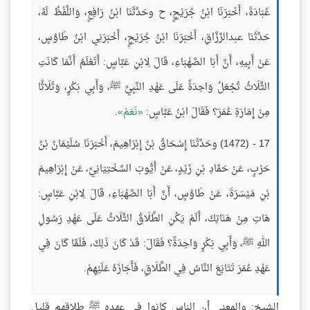
عُبَادَةَ، أَخْبَرَنَا ابْنُ جُرَيْجٍ، ح وحَدَّثَنَا ابْنُ رَافِعٍ، وَاللَّفْظُ لَهُ،
حَدَّثَنَا عبدالرَّزَّاقِ، أَخْبَرَنَا ابْنُ جُرَيْجٍ، أَخْبَرَنِي ابْنُ طَاوُسٍ،
عَنْ أَبِيهِ، أَنَّ أَبَا الصَّهْبَاءِ، قَالَ لِابْنِ عَبَّاسٍ: أَتَعْلَمُ أَنَّمَا كَانَتِ
الثَّلَاثُ تُجْعَلُ وَاحِدَةً عَلَى عَهْدِ النَّبِيِّ ﷺ، وَأَبِي بَكْرٍ، وَثَلَاثًا
مِنْ إِمَارَةِ عُمَرَ؟ فَقَالَ ابْنُ عَبَّاسٍ:
نَعَمْ
.
17 - (1472) وحَدَّثَنَا إِسْحَاقُ بْنُ إِبْرَاهِيمَ، أَخْبَرَنَا سُلَيْمَانُ بْنُ
حَرْبٍ، عَنْ حَمَّادِ بْنِ زَيْدٍ، عَنْ أَيُّوبَ السَّخْتِيَانِيِّ، عَنْ إِبْرَاهِيمَ
بْنِ مَيْسَرَةَ، عَنْ طَاوُسٍ، أَنَّ أَبَا الصَّهْبَاءِ، قَالَ لِابْنِ عَبَّاسٍ:
هَاتِ مِنْ هَنَاتِكَ، أَلَمْ يَكُنِ الطَّلَاقُ الثَّلَاثُ عَلَى عَهْدِ رَسُولِ
اللهِ ﷺ، وَأَبِي بَكْرٍ وَاحِدَةً؟ فَقَالَ: قَدْ كَانَ ذَلِكَ، فَلَمَّا كَانَ فِي
عَهْدِ عُمَرَ تَتَايَعَ النَّاسُ فِي الطَّلَاقِ، فَأَجَازَهُ عَلَيْهِمْ.
الشيخ: والمعنى أن الناس كانوا في عهده ﷺ طلاقهم قليل