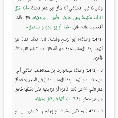
وَكَانَ ذَا ثَبَتٍ، فَحَدَّثَنِي أَنَّهُ سَأَلَ ابْنَ عُمَرَ، فَحَدَّثَهُ
أَنَّهُ طَلَّقَ
امْرَأَتَهُ تَطْلِيقَةً وَهِيَ حَائِضٌ، فَأُمِرَ أَنْ يَرْجِعَهَا
، قَالَ: قُلْتُ:
أَفَحُسِبَتْ عَلَيْهِ؟ قَالَ:
فَمَهْ، أَوَ إِنْ عَجَزَ، وَاسْتَحْمَقَ
.
(1471) وَحَدَّثَنَاهُ أَبُو الرَّبِيعِ، وَقُتَيْبَةُ، قَالَا: حَدَّثَنَا حَمَّادٌ، عَنْ
أَيُّوبَ، بِهَذَا الْإِسْنَادِ نَحْوَهُ، غَيْرَ أَنَّهُ قَالَ: فَسَأَلَ عُمَرُ النَّبِيَّ ﷺ،
فَأَمَرَهُ.
8 - (1471) وحَدَّثَنَا عبدالْوَارِثِ بْنُ عبدالصَّمَدِ، حَدَّثَنِي أَبِي،
عَنْ جَدِّي، عَنْ أَيُّوبَ، بِهَذَا الْإِسْنَادِ، وَقَالَ فِي الْحَدِيثِ: فَسَأَلَ
عُمَرُ النَّبِيَّ ﷺ عَنْ ذَلِكَ، فَأَمَرَهُ أَنْ يُرَاجِعَهَا حَتَّى يُطَلِّقَهَا طَاهِرًا
مِنْ غَيْرِ جِمَاعٍ، وَقَالَ:
يُطَلِّقُهَا فِي قُبُلِ عِدَّتِهَا
.
9 - (1471) وحَدَّثَنِي يَعْقُوبُ بْنُ إِبْرَاهِيمَ الدَّوْرَقِيُّ، عَنِ ابْنِ