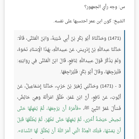
س: وجه رأي الجمهور؟
الشيخ: كون ابن عمر احتسبها على نفسه.
(1471) وَحَدَّثَنَاهُ أَبُو بَكْرِ بْنُ أَبِي شَيْبَةَ، وَابْنُ الْمُثَنَّى، قَالَا:
حَدَّثَنَا عبداللهِ بْنُ إِدْرِيسَ، عَنْ عبيداللهِ، بِهَذَا الْإِسْنَادِ نَحْوَهُ،
وَلَمْ يَذْكُرْ قَوْلَ عبيداللهِ لِنَافِعٍ، قَالَ ابْنُ الْمُثَنَّى فِي رِوَايَتِهِ:
فَلْيَرْجِعْهَا، وقَالَ أَبُو بَكْرٍ: فَلْيُرَاجِعْهَا.
3 - (1471) وحَدَّثَنِي زُهَيْرُ بْنُ حَرْبٍ، حَدَّثَنَا إِسْمَاعِيلُ، عَنْ
أَيُّوبَ، عَنْ نَافِعٍ، أَنَّ ابْنَ عُمَرَ، طَلَّقَ امْرَأَتَهُ وَهِيَ حَائِضٌ،
فَسَأَلَ عُمَرُ النَّبِيَّ ﷺ،
فَأَمَرَهُ أَنْ يَرْجِعَهَا، ثُمَّ يُمْهِلَهَا حَتَّى
تَحِيضَ حَيْضَةً أُخْرَى، ثُمَّ يُمْهِلَهَا حَتَّى تَطْهُرَ، ثُمَّ يُطَلِّقَهَا قَبْلَ
أَنْ يَمَسَّهَا، فَتِلْكَ الْعِدَّةُ الَّتِي أَمَرَ اللهُ أَنْ يُطَلَّقَ لَهَا النِّسَاءُ
.