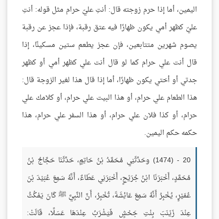
اليمين، أما إذا حرم زوجته قال: أنتِ عليّ حرام مثل قوله: أنتِ
عليّ كظهر أمي يكون ظهارًا فيه عتق رقبة، فإذا عجز عن رقبة
يصوم شهرين متتابعين، فإن عجز يطعم ستين مسكينًا، إذا
قال أنت علي حرام كما لو قال أنت علي كظهر أمي أو كظهر
جدتي أو أختي يكون ظهارًا، أما إذا قال هذا لغير الزوجة قال:
هذا الطعام علي حرام، أو هذا البيت علي حرام، أو كلامك علي
حرام، أو كذا فلان علي حرام، أو هذا السفر علي حرام، هذا
حكمه حكم اليمين.
20 - (1474) وحَدَّثَنِي مُحَمَّدُ بْنُ حَاتِمٍ، حَدَّثَنَا حَجَّاجُ بْنُ
مُحَمَّدٍ، أَخْبَرَنَا ابْنُ جُرَيْجٍ، أَخْبَرَنِي عَطَاءٌ، أَنَّهُ سَمِعَ عُبَيْدَ بْنَ
عُمَيْرٍ، يُخْبِرُ أَنَّهُ سَمِعَ عَائِشَةَ، تُخْبِرُ، أَنَّ النَّبِيَّ ﷺ كَانَ يَمْكُثُ
عِنْدَ زَيْنَبَ بِنْتِ جَحْشٍ فَيَشْرَبُ عِنْدَهَا عَسَلًا، قَالَتْ: