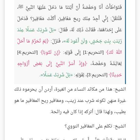
فَتَوَاطَأْتُ أَنَا وَحَفْصَةُ أَنَّ أَيَّتَنَا مَا دَخَلَ عَلَيْهَا النَّبِيُّ ﷺ،
فَلْتَقُلْ: إِنِّي أَجِدُ مِنْكَ رِيحَ مَغَافِيرَ، أَكَلْتَ مَغَافِيرَ؟ فَدَخَلَ
عَلَى إِحْدَاهُمَا، فَقَالَتْ ذَلِكَ لَهُ، فَقَالَ:
بَلْ شَرِبْتُ عَسَلًا عِنْدَ
زَيْنَبَ بِنْتِ جَحْشٍ، وَلَنْ أَعُودَ لَهُ
، فَنَزَلَ:
لِمَ تُحَرِّمُ مَا أَحَلَّ
اللهُ لَكَ
[التحريم:1] إِلَى قَوْلِهِ:
إِنْ تَتُوبَا
[التحريم:4]
لِعَائِشَةَ وَحَفْصَةَ،
وَإِذْ أَسَرَّ النَّبِيُّ إِلَى بَعْضِ أَزْوَاجِهِ
حَدِيثًا
[التحريم:3]، لِقَوْلِهِ:
بَلْ شَرِبْتُ عَسَلًا
.
الشيخ: هذا من مكائد النساء من الغيرة، أردن أن يحرموه ذلك
غيرة منهن لكونه شرب عند زينب، ومغافير ريح المغافير ما هو
بطيب، ولهذا قال: أتركه إذا كان فيه رائحة.
الشيخ: تكلم على المغافير النووي؟