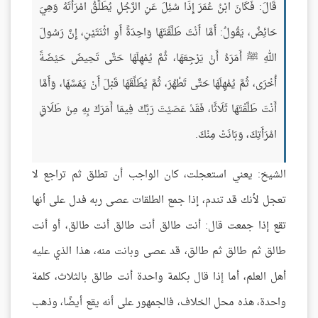
قَالَ: فَكَانَ ابْنُ عُمَرَ إِذَا سُئِلَ عَنِ الرَّجُلِ يُطَلِّقُ امْرَأَتَهُ وَهِيَ
حَائِضٌ، يَقُولُ: أَمَّا أَنْتَ طَلَّقْتَهَا وَاحِدَةً أَوِ اثْنَتَيْنِ، إِنَّ رَسُولَ
اللهِ ﷺ أَمَرَهُ أَنْ يَرْجِعَهَا، ثُمَّ يُمْهِلَهَا حَتَّى تَحِيضَ حَيْضَةً
أُخْرَى، ثُمَّ يُمْهِلَهَا حَتَّى تَطْهُرَ، ثُمَّ يُطَلِّقَهَا قَبْلَ أَنْ يَمَسَّهَا، وَأَمَّا
أَنْتَ طَلَّقْتَهَا ثَلَاثًا، فَقَدْ عَصَيْتَ رَبَّكَ فِيمَا أَمَرَكَ بِهِ مِنْ طَلَاقِ
امْرَأَتِكَ، وَبَانَتْ مِنْكَ.
الشيخ: يعني استعجلت، كان الواجب أن تطلق ثم تراجع لا
تعجل لأنك قد تندم، إذا جمع الطلقات عصى ربه فدل على أنها
تقع إذا جمعت قال: أنت طالق أنت طالق أنت طالق، أو أنت
طالق ثم طالق ثم طالق، قد عصى وبانت منه، هذا الذي عليه
أهل العلم، أما إذا قال بكلمة واحدة أنت طالق بالثلاث، كلمة
واحدة، هذه محل الخلاف، فالجمهور على أنه يقع أيضًا، وذهب