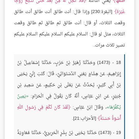
طَلَّقَهَا
يعني الثالثة
فَلَا تَحِلُّ لَهُ مِنْ بَعْدُ حَتَّى تَنْكِحَ زَوْجًا
غَيْرَهُ
[البقرة:230] وإذا قال: أنت طالق أنت طالق أنت طالق
وقعت الثلاث، أو قال: أنت طالق ثم طالق ثم طالق وقعت
الثلاث، مثل لو قال: السلام عليكم السلام عليكم السلام عليكم
تصير ثلاث مرات.
18 - (1473) وحَدَّثَنَا زُهَيْرُ بْنُ حَرْبٍ، حَدَّثَنَا إِسْمَاعِيلُ بْنُ
إِبْرَاهِيمَ، عَنْ هِشَامٍ يَعْنِي الدَّسْتَوَائِيَّ، قَالَ: كَتَبَ إِلَيَّ يَحْيَى
بْنُ أَبِي كَثِيرٍ، يُحَدِّثُ عَنْ يَعْلَى بْنِ حَكِيمٍ، عَنْ سَعِيدِ بْنِ
جُبَيْرٍ، عَنِ ابْنِ عَبَّاسٍ، أَنَّهُ كَانَ يَقُولُ فِي الْحَرَامِ:
يَمِينٌ
يُكَفِّرُهَا
، وَقَالَ ابْنُ عَبَّاسٍ:
لَقَدْ كَانَ لَكُمْ فِي رَسُولِ اللهِ
أُسْوَةٌ حَسَنَةٌ
[الأحزاب:21].
19 - (1473) حَدَّثَنَا يَحْيَى بْنُ بِشْرٍ الْحَرِيرِيُّ، حَدَّثَنَا مُعَاوِيَةُ