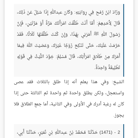
وَزَادَ ابْنُ رُمْح فِي رِوَايَتِهِ: وَكَانَ عبداللهِ إِذَا سُئِلَ عَنْ ذَلِكَ،
قَالَ لِأَحَدِهِمْ: أَمَّا أَنْتَ طَلَّقْتَ امْرَأَتَكَ مَرَّةً أَوْ مَرَّتَيْنِ، فَإِنَّ
رَسُولَ اللهِ ﷺ أَمَرَنِي بِهَذَا، وَإِنْ كُنْتَ طَلَّقْتَهَا ثَلَاثًا، فَقَدْ
حَرُمَتْ عَلَيْكَ، حَتَّى تَنْكِحَ زَوْجًا غَيْرَكَ، وَعَصَيْتَ اللهَ فِيمَا
أَمَرَكَ مِنْ طَلَاقِ امْرَأَتِكَ، قَالَ مُسْلِمٌ: جَوَّدَ اللَّيْثُ فِي قَوْلِهِ
تَطْلِيقَةً وَاحِدَةً.
الشيخ: وفي هذا يعلم أنه إذا طلق بالثلاث فقد عصى
واستعجل، ولكن يطلق واحدة ثم واحدة ثم الثالثة حتى إذا
كان له رغبة أدرك في الأولى وفي الثانية، أما جمع الطلاق فلا
يجوز.
2 - (1471) حَدَّثَنَا مُحَمَّدُ بْنُ عبداللهِ بْنِ نُمَيْرٍ، حَدَّثَنَا أَبِي،