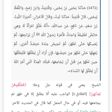
(1471) حَدَّثَنَا يَحْيَى بْنُ يَحْيَى، وَقُتَيْبَةُ، وَابْنُ رُمْح، وَاللَّفْظُ
لِيَحْيَى، قَالَ قُتَيْبَةُ: حَدَّثَنَا لَيْثٌ، وَقَالَ الْآخَرَانِ: أَخْبَرَنَا اللَّيْثُ
بْنُ سَعْدٍ، عَنْ نَافِعٍ، عَنْ عبداللهِ، «أَنَّهُ طَلَّقَ امْرَأَةً لَهُ وَهِيَ
حَائِضٌ تَطْلِيقَةً وَاحِدَةً، فَأَمَرَهُ رَسُولُ اللهِ ﷺ أَنْ يُرَاجِعَهَا، ثُمَّ
يُمْسِكَهَا حَتَّى تَطْهُرَ، ثُمَّ تَحِيضَ عِنْدَهُ حَيْضَةً أُخْرَى، ثُمَّ
يُمْهِلَهَا حَتَّى تَطْهُرَ مِنْ حَيْضَتِهَا، فَإِنْ أَرَادَ أَنْ يُطَلِّقَهَا فَلْيُطَلِّقْهَا
حِينَ تَطْهُرُ مِنْ قَبْلِ أَنْ يُجَامِعَهَا، فَتِلْكَ الْعِدَّةُ الَّتِي أَمَرَ اللهُ
أَنْ يُطَلَّقَ لَهَا النِّسَاءُ»،
الشيخ: يعني في قوله جل وعلا:
فَطَلِّقُوهُنَّ
لِعِدَّتِهِنَّ
[الطلاق:1] الواجب عليه ألا يطلق إلا في طهر لم
يجامعها فيه، أو في حال الحمل كما قال في الحديث الآخر: