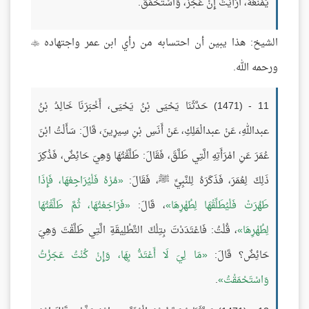
يَمْنَعُهُ، أَرَأَيْتَ إِنْ عَجَزَ، وَاسْتَحْمَقَ.
الشيخ: هذا يبين أن احتسابه من رأي ابن عمر واجتهاده

ورحمه الله.
11 - (1471) حَدَّثَنَا يَحْيَى بْنُ يَحْيَى، أَخْبَرَنَا خَالِدُ بْنُ
عبداللهِ، عَنْ عبدالْمَلِكِ، عَنْ أَنَسِ بْنِ سِيرِينَ، قَالَ: سَأَلْتُ ابْنَ
عُمَرَ عَنِ امْرَأَتِهِ الَّتِي طَلَّقَ، فَقَالَ: طَلَّقْتُهَا وَهِيَ حَائِضٌ، فَذُكِرَ
ذَلِكَ لِعُمَرَ، فَذَكَرَهُ لِلنَّبِيِّ ﷺ، فَقَالَ:
مُرْهُ فَلْيُرَاجِعْهَا، فَإِذَا
طَهُرَتْ فَلْيُطَلِّقْهَا لِطُهْرِهَا
، قَالَ:
فَرَاجَعْتُهَا، ثُمَّ طَلَّقْتُهَا
لِطُهْرِهَا
، قُلْتُ: فَاعْتَدَدْتَ بِتِلْكَ التَّطْلِيقَةِ الَّتِي طَلَّقْتَ وَهِيَ
حَائِضٌ؟ قَالَ:
مَا لِيَ لَا أَعْتَدُّ بِهَا، وَإِنْ كُنْتُ عَجَزْتُ
وَاسْتَحْمَقْتُ
.