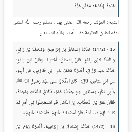
عُرْوَةَ: إِنَّمَا هُوَ مَوْلَى عَزَّةَ.
الشيخ: المؤلف رحمه الله اعتنى بهذا، مسلم رحمه الله اعتنى
بهذه الطرق العظيمة غفر الله له، والله المستعان.
15 - (1472) حَدَّثَنَا إِسْحَاقُ بْنُ إِبْرَاهِيمَ، وَمُحَمَّدُ بْنُ رَافِعٍ،
وَاللَّفْظُ لِابْنِ رَافِعٍ، قَالَ إِسْحَاقُ: أَخْبَرَنَا، وَقَالَ ابْنُ رَافِعٍ:
حَدَّثَنَا عبدالرَّزَّاقِ، أَخْبَرَنَا مَعْمَرٌ، عَنِ ابْنِ طَاوُسٍ، عَنْ أَبِيهِ،
عَنِ ابْنِ عَبَّاسٍ، قَالَ: «كَانَ الطَّلَاقُ عَلَى عَهْدِ رَسُولِ اللهِ ﷺ،
وَأَبِي بَكْرٍ، وَسَنَتَيْنِ مِنْ خِلَافَةِ عُمَرَ، طَلَاقُ الثَّلَاثِ وَاحِدَةً،
فَقَالَ عُمَرُ بْنُ الْخَطَّابِ: إِنَّ النَّاسَ قَدِ اسْتَعْجَلُوا فِي أَمْرٍ قَدْ
كَانَتْ لَهُمْ فِيهِ أَنَاةٌ، فَلَوْ أَمْضَيْنَاهُ عَلَيْهِمْ، فَأَمْضَاهُ عَلَيْهِمْ».
16 - (1472) حَدَّثَنَا إِسْحَاقُ بْنُ إِبْرَاهِيمَ، أَخْبَرَنَا رَوْحُ بْنُ