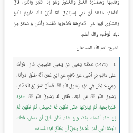
وَفَتْحِهَا وَمَصْدَرُهُ الْخَنَزُ وَالْخُنُوزُ وَهُوَ إِذَا تَغَيَّرَ وَأَنْتَنَ، قَالَ
الْعُلَمَاءُ: مَعْنَاهُ أَنَّ بَنِي إِسْرَائِيلَ لَمَّا أَنْزَلَ اللَّهُ عَلَيْهِمُ الْمَنَّ
وَالسَّلْوَى نُهُوا عَنِ ادِّخَارِهَمَا فَادَّخَرُوا فَفَسَدَ وَأَنْتَنَ وَاسْتَمَرَّ مِنْ
ذَلِكَ الْوَقْتِ، والله أعلم.
الشيخ: نعم الله المستعان.
1 - (1471) حَدَّثَنَا يَحْيَى بْنُ يَحْيَى التَّمِيمِيُّ، قَالَ: قَرَأْتُ
عَلَى مَالِكِ بْنِ أَنَسٍ، عَنْ نَافِعٍ، عَنِ ابْنِ عُمَرَ، أَنَّهُ طَلَّقَ امْرَأَتَهُ،
وَهِيَ حَائِضٌ فِي عَهْدِ رَسُولِ اللهِ ﷺ، فَسَأَلَ عُمَرُ بْنُ الْخَطَّابِ
رَسُولَ اللهِ ﷺ عَنْ ذَلِكَ، فَقَالَ لَهُ رَسُولُ اللهِ ﷺ:
مُرْهُ
فَلْيُرَاجِعْهَا، ثُمَّ لِيَتْرُكْهَا حَتَّى تَطْهُرَ، ثُمَّ تَحِيضَ، ثُمَّ تَطْهُرَ، ثُمَّ
إِنْ شَاءَ أَمْسَكَ بَعْدُ، وَإِنْ شَاءَ طَلَّقَ قَبْلَ أَنْ يَمَسَّ، فَتِلْكَ
الْعِدَّةُ الَّتِي أَمَرَ اللهُ عَزَّ وَجَلَّ أَنْ يُطَلَّقَ لَهَا النِّسَاءُ
.