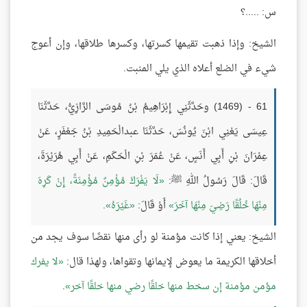
س: .....؟
الشيخ: وإذا ذهبت تقيمها كسرتها، وكسرها طلاقها، وإن أعوج
شيء في الضلع أعلاه الذي يلي المنبت.
61 - (1469) وحَدَّثَنِي إِبْرَاهِيمُ بْنُ مُوسَى الرَّازِيُّ، حَدَّثَنَا
عِيسَى يَعْنِي ابْنَ يُونُسَ، حَدَّثَنَا عبدالْحَمِيدِ بْنُ جَعْفَرٍ، عَنْ
عِمْرَانَ بْنِ أَبِي أَنَسٍ، عَنْ عُمَرَ بْنِ الْحَكَمِ، عَنْ أَبِي هُرَيْرَةَ،
قَالَ: قَالَ رَسُولُ اللهِ ﷺ:
لَا يَفْرَكْ مُؤْمِنٌ مُؤْمِنَةً، إِنْ كَرِهَ
مِنْهَا خُلُقًا رَضِيَ مِنْهَا آخَرَ
أَوْ قَالَ:
غَيْرَهُ
.
الشيخ: يعني إذا كانت مؤمنة لو رأى منها نقصًا سوف يجد من
أخلاقها الكريمة ما يعوض لإيمانها وتقواها، ولهذا قال:
لا يفرك
مؤمن مؤمنة إن سخط منها خلقًا رضي منها خلقًا آخر
.