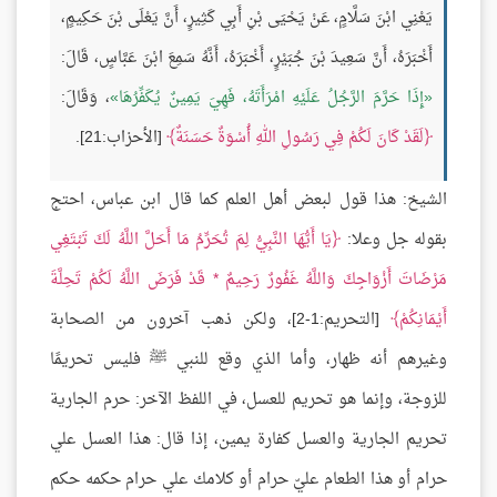
يَعْنِي ابْنَ سَلَّامٍ، عَنْ يَحْيَى بْنِ أَبِي كَثِيرٍ، أَنَّ يَعْلَى بْنَ حَكِيمٍ،
أَخْبَرَهُ، أَنَّ سَعِيدَ بْنَ جُبَيْرٍ، أَخْبَرَهُ، أَنَّهُ سَمِعَ ابْنَ عَبَّاسٍ، قَالَ:
إِذَا حَرَّمَ الرَّجُلُ عَلَيْهِ امْرَأَتَهُ، فَهِيَ يَمِينٌ يُكَفِّرُهَا
، وَقَالَ:
لَقَدْ كَانَ لَكُمْ فِي رَسُولِ اللهِ أُسْوَةٌ حَسَنَةٌ
[الأحزاب:21].
الشيخ: هذا قول لبعض أهل العلم كما قال ابن عباس، احتج
بقوله جل وعلا:
يَا أَيُّهَا النَّبِيُّ لِمَ تُحَرِّمُ مَا أَحَلَّ اللَّهُ لَكَ تَبْتَغِي
مَرْضَاتَ أَزْوَاجِكَ وَاللَّهُ غَفُورٌ رَحِيمٌ * قَدْ فَرَضَ اللَّهُ لَكُمْ تَحِلَّةَ
أَيْمَانِكُمْ
[التحريم:1-2]، ولكن ذهب آخرون من الصحابة
وغيرهم أنه ظهار، وأما الذي وقع للنبي ﷺ فليس تحريمًا
للزوجة، وإنما هو تحريم للعسل، في اللفظ الآخر: حرم الجارية
تحريم الجارية والعسل كفارة يمين، إذا قال: هذا العسل علي
حرام أو هذا الطعام عليّ حرام أو كلامك علي حرام حكمه حكم