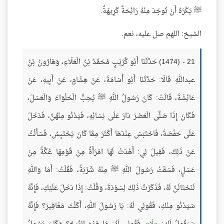
ﷺ يَكْرَهُ أَنْ تُوجَدَ مِنْهُ رَائِحَةٌ كَرِيهَةٌ.
الشيخ: اللهم صل عليه، نعم.
21 - (1474) حَدَّثَنَا أَبُو كُرَيْبٍ مُحَمَّدُ بْنُ الْعَلَاءِ، وَهَارُونُ بْنُ
عبداللهِ قَالَا: حَدَّثَنَا أَبُو أُسَامَةَ، عَنْ هِشَامٍ، عَنْ أَبِيهِ، عَنْ
عَائِشَةَ، قَالَتْ: كَانَ رَسُولُ اللهِ ﷺ يُحِبُّ الْحَلْوَاءَ وَالْعَسَلَ،
فَكَانَ إِذَا صَلَّى الْعَصْرَ دَارَ عَلَى نِسَائِهِ، فَيَدْنُو مِنْهُنَّ، فَدَخَلَ
عَلَى حَفْصَةَ، فَاحْتَبَسَ عِنْدَهَا أَكْثَرَ مِمَّا كَانَ يَحْتَبِسُ، فَسَأَلْتُ
عَنْ ذَلِكَ، فَقِيلَ لِي: أَهْدَتْ لَهَا امْرَأَةٌ مِنْ قَوْمِهَا عُكَّةً مِنْ
عَسَلٍ، فَسَقَتْ رَسُولَ اللهِ ﷺ مِنْهُ شَرْبَةً، فَقُلْتُ: أَمَا وَاللهِ
لَنَحْتَالَنَّ لَهُ، فَذَكَرْتُ ذَلِكَ لِسَوْدَةَ، وَقُلْتُ: إِذَا دَخَلَ عَلَيْكِ، فَإِنَّهُ
سَيَدْنُو مِنْكِ، فَقُولِي لَهُ: يَا رَسُولَ اللهِ، أَكَلْتَ مَغَافِيرَ؟ فَإِنَّهُ