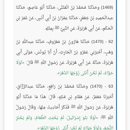
(1469) وحَدَّثَنَا مُحَمَّدُ بْنُ الْمُثَنَّى، حَدَّثَنَا أَبُو عَاصِمٍ، حَدَّثَنَا
عبدالْحَمِيدِ بْنُ جَعْفَرٍ، حَدَّثَنَا عِمْرَانُ بْنُ أَبِي أَنَسٍ، عَنْ عُمَرَ بْنِ
الْحَكَمِ، عَنْ أَبِي هُرَيْرَةَ، عَنِ النَّبِيِّ ﷺ بِمِثْلِهِ.
62 - (1470) حَدَّثَنَا هَارُونُ بْنُ مَعْرُوفٍ، حَدَّثَنَا عبداللهِ بْنُ
وَهْبٍ، أَخْبَرَنِي عَمْرُو بْنُ الْحَارِثِ، أَنَّ أَبَا يُونُسَ، مَوْلَى أَبِي
هُرَيْرَةَ، حَدَّثَهُ عَنْ أَبِي هُرَيْرَةَ، عَنْ رَسُولِ اللهِ ﷺ قَالَ:
لَوْلَا
حَوَّاءُ، لَمْ تَخُنْ أُنْثَى زَوْجَهَا الدَّهْرَ
.
63 - (1470) وحَدَّثَنَا مُحَمَّدُ بْنُ رَافِعٍ، حَدَّثَنَا عبدالرَّزَّاقِ،
أَخْبَرَنَا مَعْمَرٌ، عَنْ هَمَّامِ بْنِ مُنَبِّهٍ، قَالَ: هَذَا مَا حَدَّثَنَا أَبُو
هُرَيْرَةَ، عَنْ رَسُولِ اللهِ ﷺ فَذَكَرَ أَحَادِيثَ مِنْهَا، وَقَالَ رَسُولُ
اللهِ ﷺ:
لَوْلَا بَنُو إِسْرَائِيلَ، لَمْ يَخْبُثِ الطَّعَامُ، وَلَمْ يَخْنَزِ
اللَّحْمُ، وَلَوْلَا حَوَّاءُ لَمْ تَخُنْ أُنْثَى زَوْجَهَا الدَّهْرَ
.