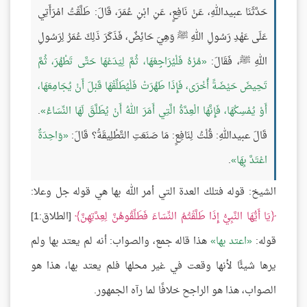
حَدَّثَنَا عبيداللهِ، عَنْ نَافِعٍ، عَنِ ابْنِ عُمَرَ، قَالَ: طَلَّقْتُ امْرَأَتِي
عَلَى عَهْدِ رَسُولِ اللهِ ﷺ وَهِيَ حَائِضٌ، فَذَكَرَ ذَلِكَ عُمَرُ لِرَسُولِ
اللهِ ﷺ، فَقَالَ:
مُرْهُ فَلْيُرَاجِعْهَا، ثُمَّ لِيَدَعْهَا حَتَّى تَطْهُرَ، ثُمَّ
تَحِيضَ حَيْضَةً أُخْرَى، فَإِذَا طَهُرَتْ فَلْيُطَلِّقْهَا قَبْلَ أَنْ يُجَامِعَهَا،
أَوْ يُمْسِكْهَا، فَإِنَّهَا الْعِدَّةُ الَّتِي أَمَرَ اللهُ أَنْ يُطَلَّقَ لَهَا النِّسَاءُ
.
قَالَ عبيداللهِ: قُلْتُ لِنَافِعٍ: مَا صَنَعَتِ التَّطْلِيقَةُ؟ قَالَ:
وَاحِدَةٌ
اعْتَدَّ بِهَا
.
الشيخ: قوله فتلك العدة التي أمر الله بها هي قوله جل وعلا:
يَا أَيُّهَا النَّبِيُّ إِذَا طَلَّقْتُمُ النِّسَاءَ فَطَلِّقُوهُنَّ لِعِدَّتِهِنَّ
[الطلاق:1]
قوله:
اعتد بها
هذا قاله جمع، والصواب: أنه لم يعتد بها ولم
يرها شيئًا لأنها وقعت في غير محلها فلم يعتد بها، هذا هو
الصواب، هذا هو الراجح خلافًا لما رآه الجمهور.