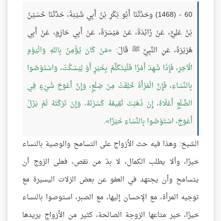
60 - (1468) وحَدَّثَنَا أَبُو بَكْرِ بْنُ أَبِي شَيْبَةَ، حَدَّثَنَا حُسَيْنُ
بْنُ عَلِيٍّ، عَنْ زَائِدَةَ، عَنْ مَيْسَرَةَ، عَنْ أَبِي حَازِمٍ، عَنْ أَبِي
هُرَيْرَةَ، عَنِ النَّبِيِّ ﷺ قَالَ:
مَنْ كَانَ يُؤْمِنُ بِاللهِ وَالْيَوْمِ
الْآخِرِ، فَإِذَا شَهِدَ أَمْرًا فَلْيَتَكَلَّمْ بِخَيْرٍ أَوْ لِيَسْكُتْ، وَاسْتَوْصُوا
بِالنِّسَاءِ، فَإِنَّ الْمَرْأَةَ خُلِقَتْ مِنْ ضِلَعٍ، وَإِنَّ أَعْوَجَ شَيْءٍ فِي
الضِّلَعِ أَعْلَاهُ، إِنْ ذَهَبْتَ تُقِيمُهُ كَسَرْتَهُ، وَإِنْ تَرَكْتَهُ لَمْ يَزَلْ
أَعْوَجَ، اسْتَوْصُوا بِالنِّسَاءِ خَيْرًا
.
الشيخ: وهذا فيه حث الأزواج على التسامح والوصية بالنساء
خيرًا، وألا يطلب الكمال، لا بدّ من نقص، فعلى الزوج أن
يتسامح وأن يجتهد في العفو عن بعض الزلات اليسيرة مع
توجيه المرأة، مع الإحسان إليها، مع الصبر، استوصوا بالنساء
خيرًا، خير متاعها الزوجة الصالحة، كثير من الأزواج يريدها