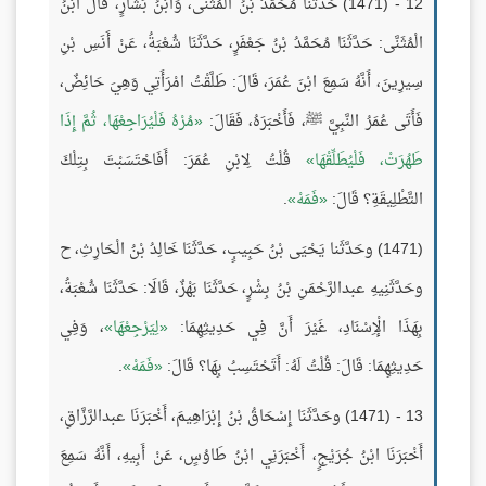
12 - (1471) حَدَّثَنَا مُحَمَّدُ بْنُ الْمُثَنَّى، وَابْنُ بَشَّارٍ، قَالَ ابْنُ
الْمُثَنَّى: حَدَّثَنَا مُحَمَّدُ بْنُ جَعْفَرٍ، حَدَّثَنَا شُعْبَةُ، عَنْ أَنَسِ بْنِ
سِيرِينَ، أَنَّهُ سَمِعَ ابْنَ عُمَرَ، قَالَ: طَلَّقْتُ امْرَأَتِي وَهِيَ حَائِضٌ،
فَأَتَى عُمَرُ النَّبِيَّ ﷺ، فَأَخْبَرَهُ، فَقَالَ:
مُرْهُ فَلْيُرَاجِعْهَا، ثُمَّ إِذَا
طَهُرَتْ، فَلْيُطَلِّقْهَا
قُلْتُ لِابْنِ عُمَرَ: أَفَاحْتَسَبْتَ بِتِلْكَ
التَّطْلِيقَةِ؟ قَالَ:
فَمَهْ
.
(1471) وحَدَّثَنا يَحْيَى بْنُ حَبِيبٍ، حَدَّثَنَا خَالِدُ بْنُ الْحَارِثِ، ح
وحَدَّثَنِيهِ عبدالرَّحْمَنِ بْنُ بِشْرٍ، حَدَّثَنَا بَهْزٌ، قَالَا: حَدَّثَنَا شُعْبَةُ،
بِهَذَا الْإِسْنَادِ، غَيْرَ أَنَّ فِي حَدِيثِهِمَا:
لِيَرْجِعْهَا
، وَفِي
حَدِيثِهِمَا: قَالَ: قُلْتُ لَهُ: أَتَحْتَسِبُ بِهَا؟ قَالَ:
فَمَهْ
.
13 - (1471) وحَدَّثَنَا إِسْحَاقُ بْنُ إِبْرَاهِيمَ، أَخْبَرَنَا عبدالرَّزَّاقِ،
أَخْبَرَنَا ابْنُ جُرَيْجٍ، أَخْبَرَنِي ابْنُ طَاوُسٍ، عَنْ أَبِيهِ، أَنَّهُ سَمِعَ