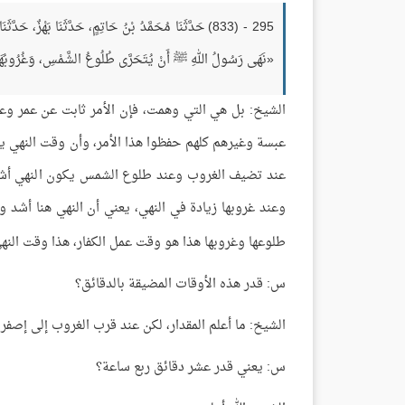
295 - (833) حَدَّثَنَا مُحَمَّدُ بْنُ حَاتِمٍ، حَدَّثَنَا بَهْزٌ،
«نَهَى رَسُولُ اللهِ ﷺ أَنْ يُتَحَرَّى طُلُوعُ الشَّمْسِ، وَغُرُوبُه
الشيخ: بل هي التي وهمت، فإن الأمر ثابت عن عمر وع
عبسة وغيرهم كلهم حفظوا هذا الأمر، وأن وقت النهي ي
عند تضيف الغروب وعند طلوع الشمس يكون النهي أشد ل
وعند غروبها زيادة في النهي، يعني أن النهي هنا أشد 
طلوعها وغروبها هذا هو وقت عمل الكفار، هذا وقت الن
س: قدر هذه الأوقات المضيقة بالدقائق؟
الشيخ: ما أعلم المقدار، لكن عند قرب الغروب إلى إصفر
س: يعني قدر عشر دقائق ربع ساعة؟