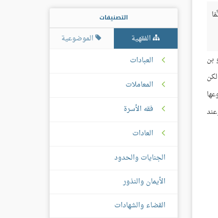
مَا
التصنيفات
الفقهية
الموضوعية
 بن
العبادات
لكن
المعاملات
عها
فقه الأسرة
عند
العادات
الجنايات والحدود
الأيمان والنذور
القضاء والشهادات