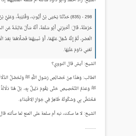
الشيخ: زاد أحمد وأبو داود سألته أم سلمة أنقضيهما إذا 
298 - (835) حَدَّثَنَا يَحْيَى بْنُ أَيُّوبَ، وَقُتَيْبَةُ، وَعَل
حَرْمَلَةَ، قَالَ: أَخْبَرَنِي أَبُو سَلَمَةَ، أَنَّهُ سَأَلَ عَائِشَةَ عَنِ ال
الْعَصْرِ، ثُمَّ إِنَّهُ شُغِلَ عَنْهُمَا، أَوْ نَسِيَهُمَا فَصَلَّاهُمَا بَعْدَ 
تَعْنِي دَاوَمَ عَلَيْهَا.
الشيخ: أيش قال النووي؟
الطالب: وَهَذَا مِنْ خَصَائِصِ رَسُولِ اللَّهِ ﷺ وَتَحْصُلُ الدَّلَالَةُ بِفِع
ﷺ وَعَدَمُ التَّخْصِيصِ حَتَّى يَقُومَ دَلِيلٌ بِهِ، بَلْ هُنَا دَلَالَةٌ ظَاه
مُخْتَصٌّ بِي وَسُكُوتُهُ ظَاهِرٌ فِي جَوَازِ الِاقْتِدَاءِ.
الشيخ: لا ما سكت، نبه أم سلمة على المنع لما سألته قال
.........