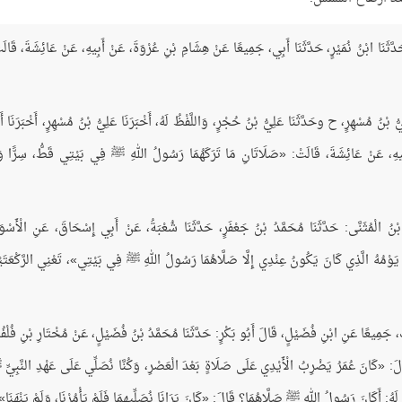
 ح وحَدَّثَنَا ابْنُ نُمَيْرٍ، حَدَّثَنَا أَبِي، جَمِيعًا عَنْ هِشَامِ بْنِ عُرْوَةَ، عَنْ أَبِيهِ، عَنْ عَائِشَةَ، قَالَ
ا عَلِيُّ بْنُ مُسْهِرٍ، ح وحَدَّثَنَا عَلِيُّ بْنُ حُجْرٍ، وَاللَّفْظُ لَهُ، أَخْبَرَنَا عَلِيُّ بْنُ مُسْهِرٍ، أَخْبَرَنَا أَ
َبِيهِ، عَنْ عَائِشَةَ، قَالَتْ: «صَلَاتَانِ مَا تَرَكَهُمَا رَسُولُ اللهِ ﷺ فِي بَيْتِي قَطُّ، سِرًّا وَ
قَالَ ابْنُ الْمُثَنَّى: حَدَّثَنَا مُحَمَّدُ بْنُ جَعْفَرٍ، حَدَّثَنَا شُعْبَةُ، عَنْ أَبِي إِسْحَاقَ، عَنِ الْأَسْوَ
 يَوْمُهُ الَّذِي كَانَ يَكُونُ عِنْدِي إِلَّا صَلَّاهُمَا رَسُولُ اللهِ ﷺ فِي بَيْتِي»، تَعْنِي الرَّكْعَتَي
 كُرَيْبٍ، جَمِيعًا عَنِ ابْنِ فُضَيْلٍ، قَالَ أَبُو بَكْرٍ: حَدَّثَنَا مُحَمَّدُ بْنُ فُضَيْلٍ، عَنْ مُخْتَارِ بْنِ فُلْفُ
الَ: «كَانَ عُمَرُ يَضْرِبُ الْأَيْدِي عَلَى صَلَاةٍ بَعْدَ الْعَصْرِ، وَكُنَّا نُصَلِّي عَلَى عَهْدِ النَّبِيّ
هُ: أَكَانَ رَسُولُ اللهِ ﷺ صَلَّاهُمَا؟ قَالَ: «كَانَ يَرَانَا نُصَلِّيهِمَا فَلَمْ يَأْمُرْنَا، وَلَمْ يَنْهَنَا»