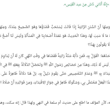
إِنَّهُ أَتَانِي نَاسٌ مِنْ عبد الْقَيْسِ
.
ِنْهَا أَنَّ السُّنَنَ الرَّاتِبَةَ إِذَا فَاتَتْ يُسْتَحَبُّ قَضَاؤُهَا وَهُوَ الصَّحِيحُ عِنْدَنَا، وَمِنْهَا 
َهُ مَا لَا سَبَبَ لَهَا، وَهَذَا الْحَدِيثُ هُوَ عُمْدَةُ أَصْحَابِنَا فِي الْمَسْأَلَةِ وَلَيْسَ لَنَا أَصَحُّ دَل
َلَا يَقُولُونَ بِهَذَا؟
َدُهُمَا: الْقَوْلُ بِهِ، فَمَنْ دَأْبُهُ سُنَّةٌ رَاتِبَةٌ فَقَضَاهَا فِي وَقْتِ النَّهْيِ كَانَ لَهُ أَنْ يُدَاوِمَ
هَرُ لَيْسَ لَهُ ذَلِكَ، وَهَذَا مِنْ خَصَائِصِ رَسُولِ اللَّهِ ﷺ وَتَحْصُلُ الدَّلَالَةُ بِفِعْلِهِ ﷺ فِي الْي
اقْتِدَاءُ بِهِ ﷺ وَعَدَمُ التَّخْصِيصِ حَتَّى يَقُومَ دَلِيلٌ بِهِ، بَلْ هُنَا دَلَالَةٌ ظَاهِرَةٌ عَلَى ع
هَذَا الْفِعْلُ مُخْتَصٌّ بِي، وَسُكُوتُهُ ظَاهِرٌ فِي جَوَازِ الِاقْتِدَاءِ، وَمِنْ فَوَائِدِهِ أَنَّ صَلَاةَ النّ
، كأن المؤلف ما اطلع على حديث أم سلمة في النهي ولهذا قال: إنه سكت، وهو