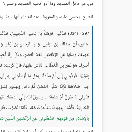
س: من دخل المسجد وما أدى تحية المسجد وجلس؟
الشيخ: يخشى عليه، والمعروف عند العلماء أنها سنة، 
297 - (834) حَدَّثَنِي حَرْمَلَةُ بْنُ يَحْيَى التُّجِيبِيُّ، 
عَبَّاسٍ، أَنَّ عبداللهِ بْنَ عَبَّاسٍ، وَعبدالرَّحْمَنِ بْنَ أَزْهَرَ، وَالْمِ
جَمِيعًا، وَسَلْهَا عَنِ الرَّكْعَتَيْنِ بَعْدَ الْعَصْرِ، وَقُلْ: إِنَّا أُخْب
أَصْرِف مَعَ عُمَرَ بْنِ الْخَطَّابِ النَّاسَ عَلَيْهَا، قَالَ كُرَيْبٌ: فَدَخَلْ
بِقَوْلِهَا، فَرَدُّونِي إِلَى أُمِّ سَلَمَةَ بِمِثْلِ مَا أَرْسَلُونِي بِهِ إِلَ
حِينَ صَلَّاهُمَا فَإِنَّهُ صَلَّى الْعَصْرَ، ثُمَّ دَخَلَ وَعِنْدِي نِسْوَةٌ
فَقُولِي لَهُ تَقُولُ أُمُّ سَلَمَةَ: يَا رَسُولَ اللهِ إِنِّي أَسْمَعُكَ تَنْهَى
الْجَارِيَةُ، فَأَشَارَ بِيَدِهِ فَاسْتَأْخَرَتْ عَنْهُ، فَلَمَّا انْصَرَفَ، قَا
بِالْإِسْلَامِ مِنْ قَوْمِهِمْ، فَشَغَلُونِي عَنِ الرَّكْعَتَيْنِ اللَّتَيْنِ بَعْد