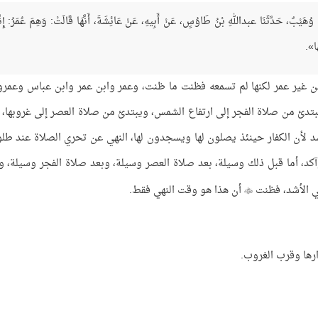
 حَدَّثَنَا وُهَيْبٌ، حَدَّثَنَا عبداللهِ بْنُ طَاوُسٍ، عَنْ أَبِيهِ، عَنْ عَائِشَةَ، أَنَّهَا قَالَتْ: وَهِمَ عُمَرُ: إِنَّ
َا».
ن غير عمر لكنها لم تسمعه فظنت ما ظنت، وعمر وابن عمر وابن عباس وعمرو
بتدئ من صلاة الفجر إلى ارتفاع الشمس، ويبتدئ من صلاة العصر إلى غروبها، 
أن الكفار حينئذ يصلون لها ويسجدون لها، النهي عن تحري الصلاة عند طلو
وآكد، أما قبل ذلك وسيلة، بعد صلاة العصر وسيلة، وبعد صلاة الفجر وسيلة، و
هي الأشد، فظنت
أن هذا هو وقت النهي فقط.

ارها وقرب الغروب.