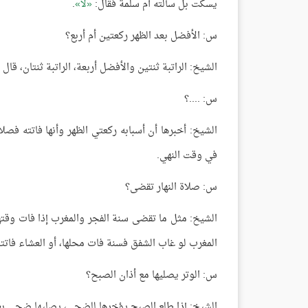
يسكت بل سألته أم سلمة فقال:
لا
.
س: الأفضل بعد الظهر ركعتين أم أربع؟
الشيخ: الراتبة ثنتين والأفضل أربعة، الراتبة ثنتان، قال
س: ....؟
الشيخ: أخبرها أن أسبابه ركعتي الظهر وأنها فاتته فصل
في وقت النهي.
س: صلاة النهار تقضى؟
الشيخ: مثل ما تقضى سنة الفجر والمغرب إذا فات وقته
المغرب لو غاب الشفق فسنة فات محلها، أو العشاء فاتته
س: الوتر يصليها مع أذان الصبح؟
الشيخ: إذا طلع الصبح يؤخرها للضحى، يصليها ضحى بع