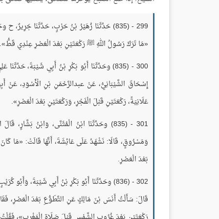
299 - (835) حَدَّثَنَا زُهَيْرُ بْنُ حَرْبٍ، حَدَّثَنَا جَرِيرٌ،
«مَا تَرَكَ رَسُولُ اللهِ ﷺ رَكْعَتَيْنِ بَعْدَ الْعَصْرِ عِنْدِي قَطُّ».
300 - (835) وحَدَّثَنَا أَبُو بَكْرِ بْنُ أَبِي شَيْبَةَ، حَدَّثَنَ
إِسْحَاقَ الشَّيْبَانِيُّ، عَنْ عبدالرَّحْمَنِ بْنِ الْأَسْوَدِ، عَنْ أ
عَلَانِيَةً، رَكْعَتَيْنِ قَبْلَ الْفَجْرِ، وَرَكْعَتَيْنِ بَعْدَ الْعَصْرِ».
301 - (835) وحَدَّثَنَا ابْنُ الْمُثَنَّى، وَابْنُ بَشَّارٍ، 
وَمَسْرُوقٍ، قَالَا: نَشْهَدُ عَلَى عَائِشَةَ، أَنَّهَا قَالَتْ: «مَا كَانَ
بَعْدَ الْعَصْرِ.
302 - (836) وحَدَّثَنَا أَبُو بَكْرِ بْنُ أَبِي شَيْبَةَ، وَأَبُو
قَالَ: سَأَلْتُ أَنَسَ بْنَ مَالِكٍ عَنِ التَّطَوُّعِ بَعْدَ الْعَصْرِ، فَقَ
رَكْعَتَيْنِ بَعْدَ غُرُوبِ الشَّمْسِ قَبْلَ صَلَاةِ الْمَغْرِبِ»، فَقُلْتُ لَ