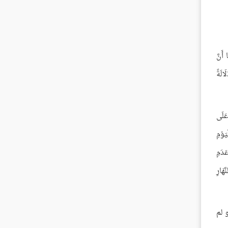
أَنَّ
َالَةً
 عَلَى
َوْمِ
َدَمِ
َهَارِ
 لم