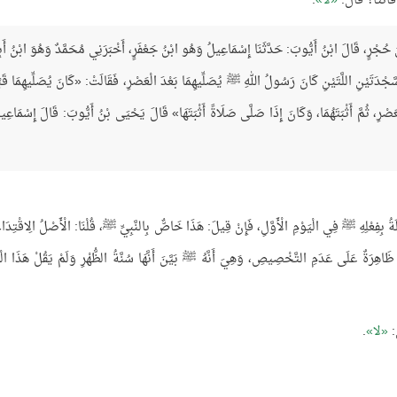
فاتتا؟ قال:
لا
.
ِيُّ بْنُ حُجْرٍ، قَالَ ابْنُ أَيُّوبَ: حَدَّثَنَا إِسْمَاعِيلُ وَهُو ابْنُ جَعْفَرٍ، أَخْبَرَنِي مُحَمَّدٌ وَهُوَ ابْنُ أَ
سَّجْدَتَيْنِ اللَّتَيْنِ كَانَ رَسُولُ اللهِ ﷺ يُصَلِّيهِمَا بَعْدَ الْعَصْرِ، فَقَالَتْ: «كَانَ يُصَلِّيهِمَا قَب
الْعَصْرِ، ثُمَّ أَثْبَتَهُمَا، وَكَانَ إِذَا صَلَّى صَلَاةً أَثْبَتَهَا» قَالَ يَحْيَى بْنُ أَيُّوبَ: قَالَ إِسْمَاعِي
ْلِهِ ﷺ فِي الْيَوْمِ الْأَوَّلِ، فَإِنْ قِيلَ: هَذَا خَاصٌّ بِالنَّبِيِّ ﷺ، قُلْنَا: الْأَصْلُ الِاقْتِدَاءُ
ِرَةٌ عَلَى عَدَمِ التَّخْصِيصِ، وَهِيَ أَنَّهُ ﷺ بَيَّنَ أَنَّهَا سُنَّةُ الظُّهْرِ وَلَمْ يَقُلْ هَذَا الْف
:
لا
.