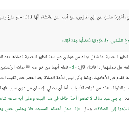
لرَّزَّاقِ، أَخْبَرَنَا مَعْمَرٌ، عَنِ ابْنِ طَاوُسٍ، عَنْ أَبِيهِ، عَنْ عَائِشَةَ، أَنَّهَا قَالَتْ: «لَمْ يَدَعْ رَسُ
ُوعَ الشَّمْسِ، وَلَا غُرُوبَهَا فَتُصَلُّوا عِنْدَ ذَلِكَ
.
الظهر البعدية لما شغل بوفد من هوازن عن سنة الظهر البعدية فصلاها بعد ال
مة هل نصليهما إذا فاتتا؟ قال:
لا
فعلم أنهما من خواصه ﷺ صلاة الركعتين 
 كما تقدم في الأحاديث، وكما يأتي ليس للأمة الصلاة بعد العصر حتى تغيب ال
 والطواف هذه من ذوات الأسباب، أما أن يصلي الإنسان من دون سبب فهذا
ف:
يا بني عبد مناف لا تمنعوا أحدًا طاف في هذا البيت وصلى أية ساعة شاء
فزعوا إلى الصلاة
، وقال:
إذا دخل أحدكم المسجد فلا يجلس حتى ي