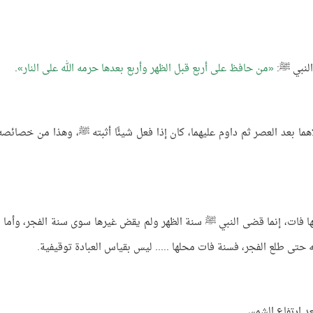
 النبي ﷺ:
من حافظ على أربع قبل الظهر وأربع بعدها حرمه الله على النار
.
اهما بعد العصر ثم داوم عليهما، كان إذا فعل شيئًا أثبته ﷺ، وهذا من خصائص
ا فات، إنما قضى النبي ﷺ سنة الظهر ولم يقض غيرها سوى سنة الفجر، وأما 
 حتى طلع الفجر، فسنة فات محلها ..... ليس بقياس العبادة توقيفية.
د ارتفاع الشمس.