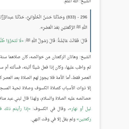
الشيخ: الله أعلم.
296 - (833) وحَدَّثَنَا حَسَنٌ الْحُلْوَانِيُّ، حَدَّثَنَا عبدا
اللهِ ﷺ الرَّكْعَتَيْنِ بَعْدَ الْعَصْرِ».
قَالَ: فَقَالَتْ عَائِشَةُ: قَالَ رَسُولُ اللهِ ﷺ:
لَا تَتَحَرَّوْا طُل
الشيخ: وهاتان الركعتان من خوائصه، كان صلاهما سنة 
ثم واظب عليها، وكان إذا فعل شيئًا أثبته، فسألته أم سل
العصر فقط، أما الأمة فلا يجوز لهم الصلاة بعد العصر
إلا ذوات الأسباب كصلاة الكسوف وصلاة تحية المسجد
خصائصه عليه الصلاة والسلام، ولهذا قال لبني عبد منا
ليل أو نهار
، وقال في الكسوف:
إذا رأيتم ذلك فا
ركعتين
ولم يقل إلا في وقت النهي.