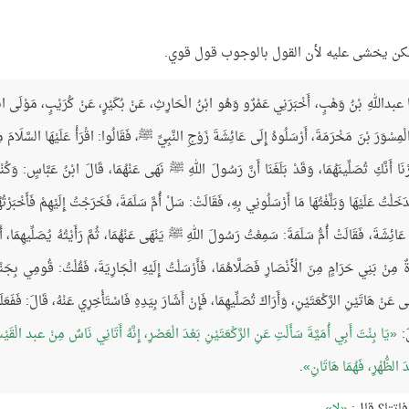
ولكن يخشى عليه لأن القول بالوجوب قول قوي.
حَدَّثَنَا عبداللهِ بْنُ وَهْبٍ، أَخْبَرَنِي عَمْرٌو وَهُو ابْنُ الْحَارِثِ، عَنْ بُكَيْرٍ، عَنْ كُرَيْبٍ، مَوْلَى اب
سْوَرَ بْنَ مَخْرَمَةَ، أَرْسَلُوهُ إِلَى عَائِشَةَ زَوْجِ النَّبِيِّ ﷺ، فَقَالُوا: اقْرَأْ عَلَيْهَا السَّلَامَ مِن
ِرْنَا أَنَّكِ تُصَلِّينَهُمَا، وَقَدْ بَلَغَنَا أَنَّ رَسُولَ اللهِ ﷺ نَهَى عَنْهُمَا، قَالَ ابْنُ عَبَّاسٍ: وَكُن
تُ عَلَيْهَا وَبَلَّغْتُهَا مَا أَرْسَلُونِي بِهِ، فَقَالَتْ: سَلْ أُمَّ سَلَمَةَ، فَخَرَجْتُ إِلَيْهِمْ فَأَخْبَرْتُه
ى عَائِشَةَ، فَقَالَتْ أُمُّ سَلَمَةَ: سَمِعْتُ رَسُولَ اللهِ ﷺ يَنْهَى عَنْهُمَا، ثُمَّ رَأَيْتُهُ يُصَلِّيهِمَا، أَم
 مِنْ بَنِي حَرَامٍ مِنَ الْأَنْصَارِ فَصَلَّاهُمَا، فَأَرْسَلْتُ إِلَيْهِ الْجَارِيَةَ، فَقُلْتُ: قُومِي بِجَنْب
 عَنْ هَاتَيْنِ الرَّكْعَتَيْنِ، وَأَرَاكَ تُصَلِّيهِمَا، فَإِنْ أَشَارَ بِيَدِهِ فَاسْتَأْخِرِي عَنْهُ، قَالَ: فَفَعَل
لَ:
يَا بِنْتَ أَبِي أُمَيَّةَ سَأَلْتِ عَنِ الرَّكْعَتَيْنِ بَعْدَ الْعَصْرِ، إِنَّهُ أَتَانِي نَاسٌ مِنْ عبد الْقَي
َ الظُّهْرِ، فَهُمَا هَاتَانِ
.