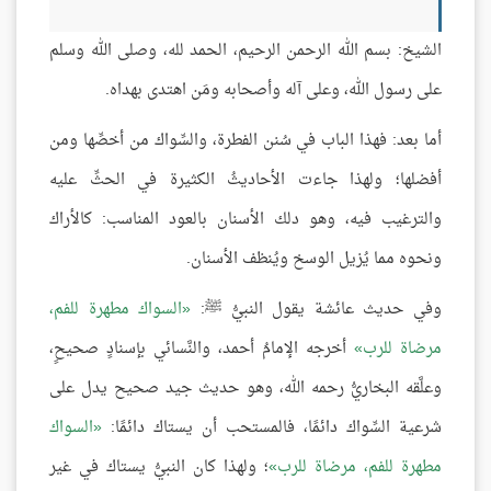
الشيخ: بسم الله الرحمن الرحيم، الحمد لله، وصلى الله وسلم
على رسول الله، وعلى آله وأصحابه ومَن اهتدى بهداه.
أما بعد: فهذا الباب في سُنن الفطرة، والسِّواك من أخصِّها ومن
أفضلها؛ ولهذا جاءت الأحاديثُ الكثيرة في الحثِّ عليه
والترغيب فيه، وهو دلك الأسنان بالعود المناسب: كالأراك
ونحوه مما يُزيل الوسخ ويُنظف الأسنان.
وفي حديث عائشة يقول النبيُّ ﷺ:
السواك مطهرة للفم،
مرضاة للرب
أخرجه الإمامُ أحمد، والنَّسائي بإسنادٍ صحيحٍ،
وعلَّقه البخاريُّ رحمه الله، وهو حديث جيد صحيح يدل على
شرعية السِّواك دائمًا، فالمستحب أن يستاك دائمًا:
السواك
مطهرة للفم، مرضاة للرب
؛ ولهذا كان النبيُّ يستاك في غير