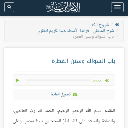
Toggle
navigation
شروح الكتب
شرح المنتقى - قراءة الأستاذ عبدالكريم المقرن
باب السواك وسنن الفطرة
باب السواك وسنن الفطرة
play
max volume
-29:32
تحميل المادة
المقدم: بسم الله الرحمن الرحيم، الحمد لله ربِّ العالمين،
والصلاة والسلام على قائد الغُرِّ المحجلين نبينا محمدٍ، وعلى