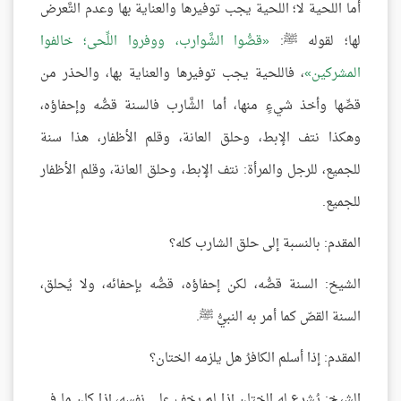
أما اللحية لا؛ اللحية يجب توفيرها والعناية بها وعدم التَّعرض
لها؛ لقوله ﷺ:
قصُّوا الشَّوارب، ووفروا اللِّحى؛ خالفوا
المشركين
، فاللحية يجب توفيرها والعناية بها، والحذر من
قصِّها وأخذ شيءٍ منها، أما الشَّارب فالسنة قصُّه وإحفاؤه،
وهكذا نتف الإبط، وحلق العانة، وقلم الأظفار، هذا سنة
للجميع، للرجل والمرأة: نتف الإبط، وحلق العانة، وقلم الأظفار
للجميع.
المقدم: بالنسبة إلى حلق الشارب كله؟
الشيخ: السنة قصُّه، لكن إحفاؤه، قصُّه بإحفائه، ولا يُحلق،
السنة القصّ كما أمر به النبيُّ ﷺ.
المقدم: إذا أسلم الكافرُ هل يلزمه الختان؟
الشيخ: يُشرع له الختان إذا لم يخف على نفسه، إذا كان ما في