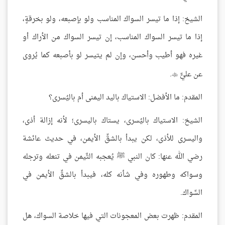
الشيخ: إذا ما تيسر السواك المناسب ولو بإصبعه، ولو بخرقةٍ،
إذا ما تيسر السواك المناسب، إن تيسر السواك من الأراك أو
غيره فهو أطيب وأحسن، وإن لم يتيسر لو بأصبعه كما يُروى
عن عليٍّ
.

المقدم: ما الأفضل: الاستياك باليد اليمنى أم باليُسرى؟
الشيخ: الاستياك باليُسرى، يستاك باليسرى؛ لأنه إزالة أذى،
واليسرى للأذى، لكن يبدأ بالشقِّ الأيمن، في حديث عائشة
رضي الله عنها: كان النبي ﷺ يُعجبه التَّيمن في تنعله وترجله
وسواكه وطهوره وفي شأنه كله، فيبدأ بالشقِّ الأيمن في
السِّواك.
المقدم: ظهرت بعض المعجونات التي فيها خلاصة السواك، هل