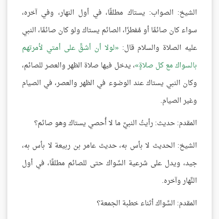
الشيخ: الصواب: يستاك مطلقًا، في أول النهار، وفي آخره،
سواء كان صائمًا أو مُفطرًا، الصائم يستاك ولو كان صائمًا، النبي
عليه الصلاة والسلام قال:
لولا أن أشقَّ على أمتي لأمرتهم
بالسواك مع كل صلاةٍ
، يدخل فيها صلاة الظهر والعصر للصائم،
وكان النبي يستاك عند الوضوء في الظهر والعصر، في الصيام
وغير الصيام.
المقدم: حديث: رأيتُ النبيَّ ما لا أُحصي يستاك وهو صائم؟
الشيخ: الحديث لا بأس به، حديث عامر بن ربيعة لا بأس به،
جيد، ويدل على شرعية السِّواك حتى للصائم مطلقًا، في أول
النَّهار وآخره.
المقدم: السِّواك أثناء خطبة الجمعة؟