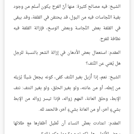
الشيخ: فيه مصالح كثيرة: منها أنَّ الفرج يكون أسلم من وجود
بقية النَّجاسات فيه من البول، قد يحتقن في القلفة، وقد يبقى
في القلفة بعض النَّجاسة وبعض الوسخ، فإزالة القلفة فيه
نظافة للفرج.
المقدم: استعمال بعض الأدهان في إزالة الشعر بالنسبة للرجل
هل يُغني عن النَّتف؟
الشيخ: نعم، إذا أُزيل بغير النَّتف كفى، كونه يجعل شيئًا يُزيله
من إبطه، أو من عانته، ولو بغير الحلق، ولو بغير النتف: نتف
الإبط، وحلق العانة، المهم زواله، فإذا تيسر زواله من الإبط
بشيءٍ آخر، أو من العانة بشيءٍ آخر، فالحمد لله.
المقدم: اعتادت بعضُ النساء أن تُطيل أظفارها مع طلائها