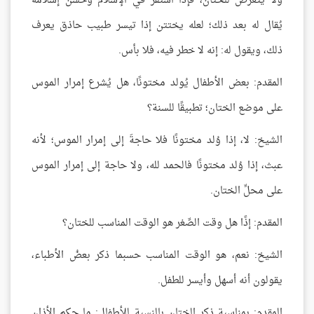
ولا يتعرض للختان، فإذا استقرَّ في الإسلام وحسن إسلامه
يُقال له بعد ذلك؛ لعله يختتن إذا تيسر طبيب حاذق يعرف
ذلك، ويقول له: إنه لا خطر فيه، فلا بأس.
المقدم: بعض الأطفال يُولد مختونًا، هل يُشرع إمرار الموس
على موضع الختان؛ تطبيقًا للسنة؟
الشيخ: لا، إذا وُلد مختونًا فلا حاجةَ إلى إمرار الموس؛ لأنه
عبث، إذا وُلد مختونًا فالحمد لله، ولا حاجة إلى إمرار الموس
على محلِّ الختان.
المقدم: إذًا هل وقت الصِّغر هو الوقت المناسب للختان؟
الشيخ: نعم، هو الوقت المناسب حسبما ذكر بعضُ الأطباء،
يقولون أنه أسهل وأيسر للطفل.
المقدم: بمناسبة ذكر الختان بالنسبة للأطفال: ما حكم الأذان