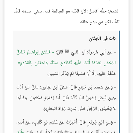
الشيخ: حفُّه أفضل؛ لأنَّ قصَّه مع المبالغة فيه، يعني: يقصّه قصًّا
تامًّا، لكن من دون حلقه.
بَابٌ في الْخِتَانِ
- عَنْ أَبِي هُرَيْرَةَ: أَنَّ النَّبِيَّ ﷺ قَالَ:
اخْتَتَنَ إبْرَاهِيمُ خَلِيلُ
الرَّحْمَنِ بَعْدَمَا أَتَتْ عَلَيْهِ ثَمَانُونَ سَنَةً، وَاخْتَتَنَ بِالْقَدُومِ
.
مُتَّفَقٌ عَلَيْهِ، إلَّا أَنَّ مُسْلِمًا لَمْ يَذْكُر السِّنِينَ.
- وَعَنْ سَعِيدِ بْنِ جُبَيْرٍ قَالَ: سُئِلَ ابْنُ عَبَّاسٍ: مِثْلُ مَنْ أَنْتَ
حِينَ قُبِضَ رَسُولُ اللَّهِ ﷺ؟ قَالَ: أَنَا يَوْمَئِذٍ مَخْتُونٌ، وَكَانُوا
لَا يَخْتِنُونَ الرَّجُلَ حَتَّى يُدْرِكَ. رَوَاهُ الْبُخَارِيُّ.
- وَعَنِ ابْنِ جُرَيْجٍ قَالَ: أُخْبِرْتُ عَنْ عُثَيْمِ بْنِ كُلَيْبٍ، عَنْ أَبِيهِ،