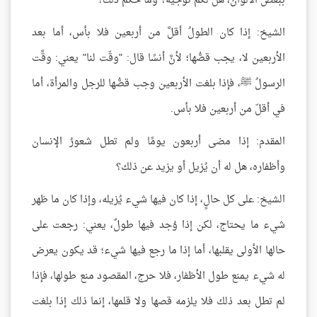
ببعض الألوان، هل لكم توجيه؟ وما حكم ذلك؟
الشيخ: إذا كان الطولُ أقلَّ من أربعين فلا بأس، أما بعد
الأربعين لا، يجب قصُّها؛ لأنَّ أنسًا قال: "وقّت لنا" يعني: وقَّت
الرسولُ ﷺ، فإذا بلغت الأربعين وجب قصُّها للرجل والمرأة، أما
في أقلّ من أربعين فلا بأس.
المقدم: إذا مضى أربعون يومًا ولم تطل شعورُ الإنسان
وأظفاره، هل له أن يُزيل أو يزيد عن ذلك؟
الشيخ: على كل حالٍ، إذا كان فيها شيء يُزيله، وإذا كان ما ظهر
شيء ما يحتاج، لكن إذا وُجد فيها طولٌ، يعني: رجعت على
حالها الأولى يقلبها، أما إذا ما رجع فيها شيء؛ قد يكون يعرض
له شيء يمنع طول الأظفار، فلا حرج، المقصود منع طولها، فإذا
لم تطل بعد ذلك فلا يلزمه قصها ولا قلمها، إنما ذلك إذا بلغت