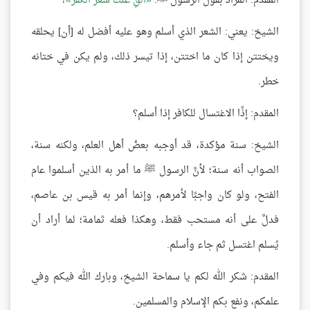
المقدم: المراد بقول الرسول ﷺ:
ألقِ عنك شعر الكفر
؟
الشيخ: يعني: الشعر الذي أسلم وهو عليه أفضل له [أن] يحلقه
ويختتن إذا كان ما اختتن، إذا تيسر ذلك، ولم يكن في ختانه
خطر.
المقدم: إذًا الاغتسال للكافر إذا أسلم؟
الشيخ: سنة مؤكدة، قد أوجبه بعضُ أهل العلم، ولكنه سنة،
الصواب أنه سنة؛ لأنَّ الرسول ﷺ ما أمر به الذين أسلموا عام
الفتح، ولو كان واجبًا لأمرهم، وإنما أمر به قيس بن عاصم،
فدلَّ على أنه مستحب فقط، وهكذا فعله ثمامة؛ لما أراد أن
يُسلم اغتسل ثم جاء وأسلم.
المقدم: شكر الله لكم يا سماحة الشيخ، وبارك الله فيكم وفي
علمكم، ونفع بكم الإسلام والمسلمين.