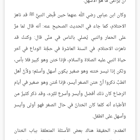
أن يُراعى ما هو الأسهل.
وكان ابن عباسٍ رضي الله عنهما حين قُبض النبيُّ ﷺ قد ناهز
الاحتلام، كما جاء في الحديث الصحيح عنه: أنه قال لما مرَّ
على الحمار والنبي يُصلي بالناس في منًى قال: وكنتُ قد
ناهزت الاحتلام. في السنة العاشرة في حجَّة الوداع في آخر
حياة النبي عليه الصلاة والسلام، فإذا ختن وهو كبير فلا بأس،
ولكن إذا تيسر ختنه وهو صغير يكون أسهل وأسلم؛ ولأنَّ أهل
الطبِّ ذكروا أنَّ ختن الصغر أيسر، فإذا خُتن وهو صغير في أيام
الرضاع كان ذلك أفضل وأيسر وأسرع للبُرء، وقد ذكر كثيرٌ من
الأطباء أنه كلما كان الختانُ في حال الصغر فهو أولى وأيسر
وأسهل على الطفل.
المقدم: الحقيقة هناك بعض الأسئلة المتعلقة بباب الختان