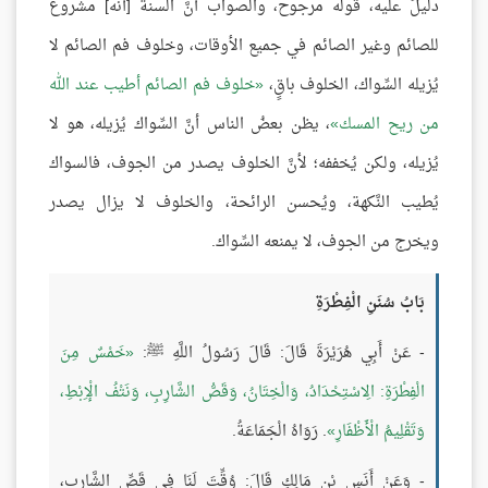
دليلَ عليه، قوله مرجوح، والصواب أنَّ السنة [أنه] مشروع
للصائم وغير الصائم في جميع الأوقات، وخلوف فم الصائم لا
يُزيله السِّواك، الخلوف باقٍ،
خلوف فم الصائم أطيب عند الله
من ريح المسك
، يظن بعضُ الناس أنَّ السِّواك يُزيله، هو لا
يُزيله، ولكن يُخففه؛ لأنَّ الخلوف يصدر من الجوف، فالسواك
يُطيب النَّكهة، ويُحسن الرائحة، والخلوف لا يزال يصدر
ويخرج من الجوف، لا يمنعه السِّواك.
بَابُ سُنَنِ الْفِطْرَةِ
- عَنْ أَبِي هُرَيْرَةَ قَالَ: قَالَ رَسُولُ اللَّهِ ﷺ:
خَمْسٌ مِنَ
الْفِطْرَةِ: الِاسْتِحْدَادُ، وَالْخِتَانُ، وَقَصُّ الشَّارِبِ، وَنَتْفُ الْإِبْطِ،
وَتَقْلِيمُ الْأَظْفَارِ
. رَوَاهُ الْجَمَاعَةُ.
- وَعَنْ أَنَسِ بْنِ مَالِكٍ قَالَ: وُقِّتَ لَنَا فِي قَصِّ الشَّارِبِ،