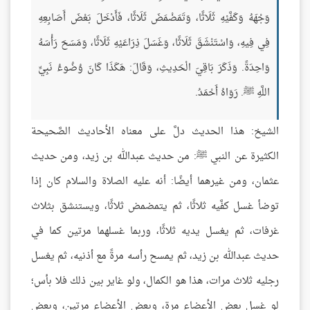
وَجْهَهُ وَكَفَّيْهِ ثَلَاثًا، وَتَمَضْمَضَ ثَلَاثًا، فَأَدْخَلَ بَعْضَ أَصَابِعِهِ
فِي فِيهِ، وَاسْتَنْشَقَ ثَلَاثًا، وَغَسَلَ ذِرَاعَيْهِ ثَلَاثًا، وَمَسَحَ رَأْسَهُ
وَاحِدَةً. وَذَكَرَ بَاقِيَ الْحَدِيثِ، وَقَالَ: هَكَذَا كَانَ وُضُوءُ نَبِيِّ
اللَّهِ ﷺ. رَوَاهُ أَحْمَدُ.
الشيخ: هذا الحديث دلَّ على معناه الأحاديث الصَّحيحة
الكثيرة عن النبي ﷺ: من حديث عبدالله بن زيد، ومن حديث
عثمان، ومن غيرهما أيضًا: أنه عليه الصلاة والسلام كان إذا
توضأ غسل كفَّيه ثلاثًا، ثم يتمضمض ثلاثًا، ويستنشق بثلاث
غرفات، ثم يغسل يديه ثلاثًا، وربما غسلهما مرتين كما في
حديث عبدالله بن زيد، ثم يمسح رأسه مرةً مع أذنيه، ثم يغسل
رجليه ثلاث مرات، هذا هو الكمال، ولو غاير بين ذلك فلا بأس؛
لو غسل بعض الأعضاء مرة، وبعض الأعضاء مرتين، وبعض