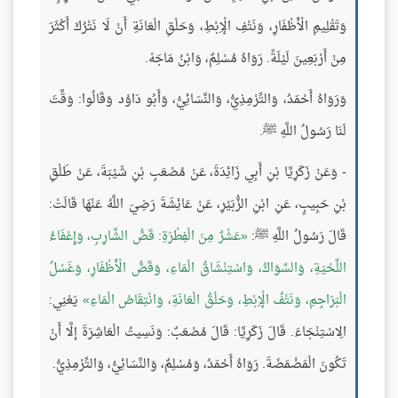
وَتَقْلِيمِ الْأَظْفَارِ، وَنَتْفِ الْإِبْطِ، وَحَلْقِ الْعَانَةِ أَنْ لَا نَتْرُكَ أَكْثَرَ
مِنْ أَرْبَعِينَ لَيْلَةً. رَوَاهُ مُسْلِمٌ، وَابْنُ مَاجَهْ.
وَرَوَاهُ أَحْمَدُ، وَالتِّرْمِذِيُّ، وَالنَّسَائِيُّ، وَأَبُو دَاوُد وَقَالُوا: وَقَّتَ
لَنَا رَسُولُ اللَّهِ ﷺ.
- وَعَنْ زَكَرِيَّا بْنِ أَبِي زَائِدَةَ، عَنْ مُصْعَبِ بْنِ شَيْبَةَ، عَنْ طَلْقِ
بْنِ حَبِيبٍ، عَنِ ابْنِ الزُّبَيْرِ، عَنْ عَائِشَةَ رَضِيَ اللَّهُ عَنْهَا قَالَتْ:
قَالَ رَسُولُ اللَّهِ ﷺ:
عَشْرٌ مِنَ الْفِطْرَةِ: قَصُّ الشَّارِبِ، وَإِعْفَاءُ
اللِّحْيَةِ، وَالسِّوَاكُ، وَاسْتِنْشَاقُ الْمَاءِ، وَقَصُّ الْأَظْفَارِ، وَغَسْلُ
الْبَرَاجِمِ، وَنَتْفُ الْإِبْطِ، وَحَلْقُ الْعَانَةِ، وَانْتِقَاصُ الْمَاءِ
يَعْنِي:
الِاسْتِنْجَاءَ. قَالَ زَكَرِيَّا: قَالَ مُصْعَبٌ: وَنَسِيتُ الْعَاشِرَةَ إلَّا أَنْ
تَكُونَ الْمَضْمَضَةَ. رَوَاهُ أَحْمَدُ، وَمُسْلِمٌ، وَالنَّسَائِيُّ، وَالتِّرْمِذِيُّ.