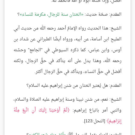
أفضل، وإذا حنَّكه أبوه أو أمه فالحمد لله.
المقدم: صحّة حديث:
الختان سنة للرجال، مكرمة للنساء
؟
الشيخ: هذا الحديث رواه الإمامُ أحمد رحمه الله من حديث أبي
المليح ابن أسامة، عن أبيه، ورواه أيضًا الطبراني عن شداد بن
أوس، وابن عباس، كما ذكره السيوطي في "الجامع" وحسَّنه
رحمه الله، وهذا يدل على أنه يتأكد في حقِّ الرجال، ولكنه
أفضل في حقِّ النساء، ويتأكد في حقِّ الرجال أكثر.
المقدم: هل يُعتبر الختان من سُنن إبراهيم عليه السلام؟
الشيخ: نعم، من سُنن نبينا وسنة إبراهيم عليه الصلاة والسلام،
والنبي أمر باتباع إبراهيم:
ثُمَّ أَوْحَيْنَا إِلَيْكَ أَنِ اتَّبِعْ مِلَّةَ
إِبْرَاهِيمَ
[النحل:123].