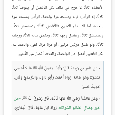
الأعضاء ثلاثًا لا حرج في ذلك، لكن الأفضل أن يتوضأ ثلاثًا
ثلاثًا، إلا الرأس؛ فإنه يمسحه مرة واحدة، الرأس يمسحه مرة
واحدة، أما الأعضاء الأخرى فالأفضل ثلاثًا: يتمضمض ثلاثًا،
ويستنشق ثلاثًا، ويغسل وجهه ثلاثًا، ويغسل يديه ثلاثًا، ورجليه
ثلاثًا، ولو غسل مرتين مرتين، أو مرة مرة، كفى، والحمد لله،
لكن الثِّنتين أفضل من الواحدة، والثلاث أفضل من الثِّنتين.
- عَنْ عَامِرِ بْنِ رَبِيعَةَ قَالَ: رَأَيْتُ رَسُولَ اللَّهِ ﷺ مَا لَا أُحْصِي
يَتَسَوَّكُ وَهُوَ صَائِمٌ. رَوَاهُ أَحْمَدُ، وَأَبُو دَاوُد، وَالتِّرْمِذِيُّ وَقَالَ:
حَدِيثٌ حَسَنٌ.
- وَعَنْ عَائِشَةَ رَضِيَ اللَّهُ عَنْهَا قَالَتْ: قَالَ رَسُولُ اللَّهِ ﷺ:
مِنْ
خَيْرِ خِصَالِ الصَّائِمِ السِّوَاكُ
. رَوَاهُ ابْنُ مَاجَهْ، قَالَ الْبُخَارِيُّ: