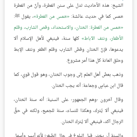
الشيخ: هذه الأحاديث تدل على سنن الفطرة، وأنَّ من الفطرة
خمس كما في حديث عائشة:
خمس من الفطرة
، يقول ﷺ:
خمس من الفطرة: الختان، والاستحداد، وقص الشارب، وقلم
الأظفار، ونتف الآباط
كلها سنة، فينبغي لأهل الإسلام ألا
يدعوها، فإنَّ الختان وقصَّ الشارب وقلم الظفر ونتف الإبط
وحلق العانة كل هذا أمر مشروع.
وذهب بعضُ أهل العلم إلى وجوب الختان، وهو قول قوي، كما
قال ابن عباسٍ وجماعة: أنه يجب الختان.
وقال آخرون -وهم الجمهور- على السنية: أنه سنة الختان،
فينبغي ألا يُترك، وهكذا للنساء، سنة للجميع، ولكنه في حقِّ
الرجال آكد، فينبغي ألا يُترك الختان.
والسنة أن يختن قبل البلوغ في حال الصِّغر؛ لأنه أيسر وأسهل