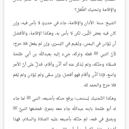
والإقامة وتحنيك الطِّفل؟
الشيخ: سنة: الأذان والإقامة، جاء في حديثٍ لا بأس فيه، وإن
كان فيه بعض اللِّين، لكن لا بأس به، وهكذا الإقامة، والأفضل
أن يُؤذن في اليمنى، ويُقيم في اليُسرى، وإن لم يفعل فلا حرج؛
لأنَّ النبي ﷺ فعله وتركه، جيء إليه بعبدالله بن أبي طلحة
فسمَّاه وحنَّكه، ولم يُذكر عنه أنه أذَّن وأقام، فدلَّ على أنَّ الأمر
واسع، فإذا أذَّن وأقام فهو أفضل، وإن سمَّى ولم يُؤذن ولم يُقم
فلا حرج والحمد لله.
وهكذا التَّحنيك يُستحب؛ يرفع حنكه بأصبعه، النبي ﷺ لما جاء
له أبو طلحة بابنه عبدالله جاء معه بتمرةٍ، فمضغها النبيُّ ﷺ
وبصق في فمه، ثم حنَّكه بأصبعه عليه الصلاة والسلام، فهذا