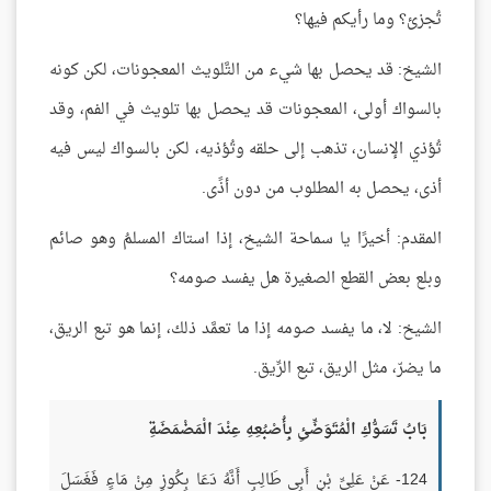
تُجزئ؟ وما رأيكم فيها؟
الشيخ: قد يحصل بها شيء من التَّلويث المعجونات، لكن كونه
بالسواك أولى، المعجونات قد يحصل بها تلويث في الفم، وقد
تُؤذي الإنسان، تذهب إلى حلقه وتُؤذيه، لكن بالسواك ليس فيه
أذى، يحصل به المطلوب من دون أذًى.
المقدم: أخيرًا يا سماحة الشيخ، إذا استاك المسلمُ وهو صائم
وبلع بعض القطع الصغيرة هل يفسد صومه؟
الشيخ: لا، ما يفسد صومه إذا ما تعمَّد ذلك، إنما هو تبع الريق،
ما يضرّ، مثل الريق، تبع الرِّيق.
بَابُ تَسَوُّكِ الْمُتَوَضِّئِ بِأُصْبُعِهِ عِنْدَ الْمَضْمَضَةِ
124- عَنْ عَلِيِّ بْنِ أَبِي طَالِبٍ أَنَّهُ دَعَا بِكُوزٍ مِنْ مَاءٍ فَغَسَلَ