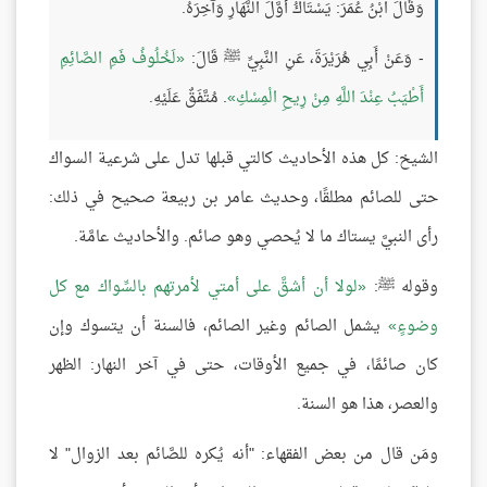
وَقَالَ ابْنُ عُمَرَ: يَسْتَاكُ أَوَّلَ النَّهَارِ وَآخِرَهُ.
- وَعَنْ أَبِي هُرَيْرَةَ، عَنِ النَّبِيِّ ﷺ قَالَ:
لَخُلُوفُ فَمِ الصَّائِمِ
أَطْيَبُ عِنْدَ اللَّهِ مِنْ رِيحِ الْمِسْكِ
. مُتَّفَقٌ عَلَيْهِ.
الشيخ: كل هذه الأحاديث كالتي قبلها تدل على شرعية السواك
حتى للصائم مطلقًا، وحديث عامر بن ربيعة صحيح في ذلك:
رأى النبيَّ يستاك ما لا يُحصي وهو صائم. والأحاديث عامَّة.
وقوله ﷺ:
لولا أن أشقَّ على أمتي لأمرتهم بالسِّواك مع كل
وضوءٍ
يشمل الصائم وغير الصائم، فالسنة أن يتسوك وإن
كان صائمًا، في جميع الأوقات، حتى في آخر النهار: الظهر
والعصر، هذا هو السنة.
ومَن قال من بعض الفقهاء: "أنه يُكره للصَّائم بعد الزوال" لا