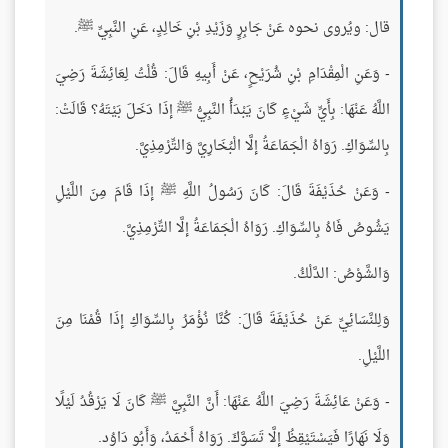
قال: ويُروى نحوه عَنْ جَابِرٍ وَزَيْدِ بْنِ خَالِدٍ، عَنِ النَّبِيِّ ﷺ.
- وَعَنِ الْمِقْدَامِ بْنِ شُرَيْحٍ، عَنْ أَبِيهِ قَالَ: قُلْتُ لِعَائِشَةَ رَضِيَ
اللَّهُ عَنْهَا: بِأَيِّ شَيْءٍ كَانَ يَبْدَأُ النَّبِيُّ ﷺ إذَا دَخَلَ بَيْتَهُ؟ قَالَتْ:
بِالسِّوَاكِ. رَوَاهُ الْجَمَاعَةُ إلَّا الْبُخَارِيَّ وَالتِّرْمِذِيَّ.
- وَعَنْ حُذَيْفَةَ قَالَ: كَانَ رَسُولُ اللَّهِ ﷺ إذَا قَامَ مِنَ اللَّيْلِ
يَشُوصُ فَاهُ بِالسِّوَاكِ. رَوَاهُ الْجَمَاعَةُ إلَّا التِّرْمِذِيَّ.
وَالشَّوْصُ: الدَّلْكُ.
وَلِلنَّسَائِيِّ عَنْ حُذَيْفَةَ قَالَ: كُنَّا نُؤْمَرُ بِالسِّوَاكِ إذَا قُمْنَا مِنَ
اللَّيْلِ.
- وَعَنْ عَائِشَةَ رَضِيَ اللَّهُ عَنْهَا: أَنَّ النَّبِيَّ ﷺ كَانَ لَا يَرْقُدُ لَيْلًا
وَلَا نَهَارًا فَيَسْتَيْقِظُ إلَّا تَسَوَّكَ. رَوَاهُ أَحْمَدُ، وَأَبُو دَاوُد.