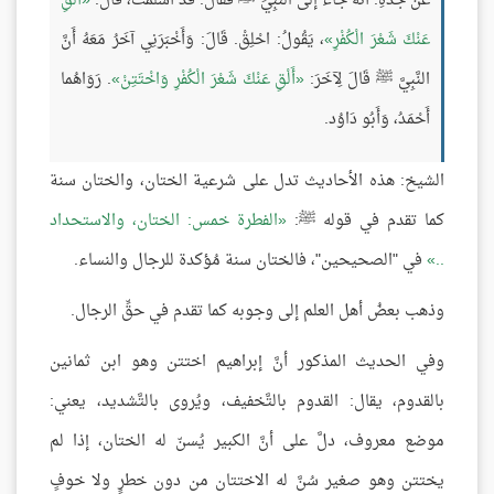
عَنْ جَدِّهِ: أَنَّهُ جَاءَ إلَى النَّبِيِّ ﷺ فَقَالَ: قَدْ أَسْلَمْتُ، قَالَ:
أَلْقِ
عَنْكَ شَعْرَ الْكُفْرِ
، يَقُولُ: احْلِقْ. قَالَ: وَأَخْبَرَنِي آخَرُ مَعَهُ أَنَّ
النَّبِيَّ ﷺ قَالَ لِآخَرَ:
أَلْقِ عَنْكَ شَعْرَ الْكُفْرِ وَاخْتَتِنْ
. رَوَاهُما
أَحْمَدُ، وَأَبُو دَاوُد.
الشيخ: هذه الأحاديث تدل على شرعية الختان، والختان سنة
كما تقدم في قوله ﷺ:
الفطرة خمس: الختان، والاستحداد
..
في "الصحيحين"، فالختان سنة مُؤكدة للرجال والنساء.
وذهب بعضُ أهل العلم إلى وجوبه كما تقدم في حقِّ الرجال.
وفي الحديث المذكور أنَّ إبراهيم اختتن وهو ابن ثمانين
بالقدوم، يقال: القدوم بالتَّخفيف، ويُروى بالتَّشديد، يعني:
موضع معروف، دلَّ على أنَّ الكبير يُسنّ له الختان، إذا لم
يختتن وهو صغير سُنَّ له الاختتان من دون خطرٍ ولا خوفٍ