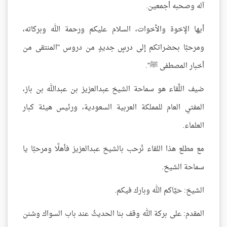
آله وصحبه أجمعين.
أيها الإخوة والأخوات، السلام عليكم ورحمة الله وبركاته،
ومرحبًا بحضراتكم إلى درسٍ جديدٍ من دروس "المنتقى من
أخبار المصطفى ﷺ".
ضيف اللِّقاء هو سماحة الشيخ عبدالعزيز بن عبدالله بن باز،
المفتي العام للمملكة العربية السعودية، ورئيس هيئة كبار
العلماء.
مع مطلع هذا اللقاء نُرحب بالشيخ عبدالعزيز فأهلًا ومرحبًا يا
سماحة الشيخ.
الشيخ: حيَّاكم الله وبارك فيكم.
المقدم: على بركة الله وقف بنا الحديثُ عند باب السواك وسُنن