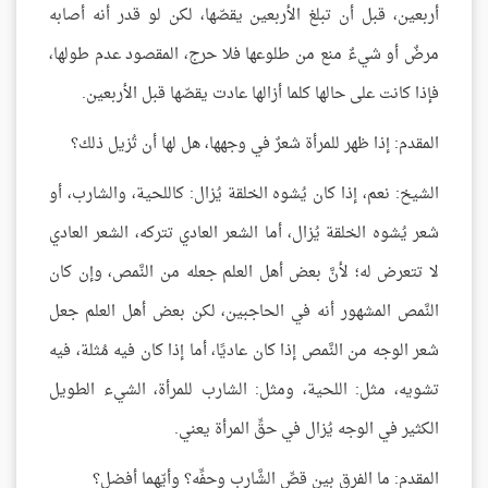
أربعين، قبل أن تبلغ الأربعين يقصّها، لكن لو قدر أنه أصابه
مرضٌ أو شيءٌ منع من طلوعها فلا حرج، المقصود عدم طولها،
فإذا كانت على حالها كلما أزالها عادت يقصّها قبل الأربعين.
المقدم: إذا ظهر للمرأة شعرٌ في وجهها، هل لها أن تُزيل ذلك؟
الشيخ: نعم، إذا كان يُشوه الخلقة يُزال: كاللحية، والشارب، أو
شعر يُشوه الخلقة يُزال، أما الشعر العادي تتركه، الشعر العادي
لا تتعرض له؛ لأنَّ بعض أهل العلم جعله من النَّمص، وإن كان
النَّمص المشهور أنه في الحاجبين، لكن بعض أهل العلم جعل
شعر الوجه من النَّمص إذا كان عاديًا، أما إذا كان فيه مُثلة، فيه
تشويه، مثل: اللحية، ومثل: الشارب للمرأة، الشيء الطويل
الكثير في الوجه يُزال في حقِّ المرأة يعني.
المقدم: ما الفرق بين قصِّ الشَّارب وحفِّه؟ وأيّهما أفضل؟