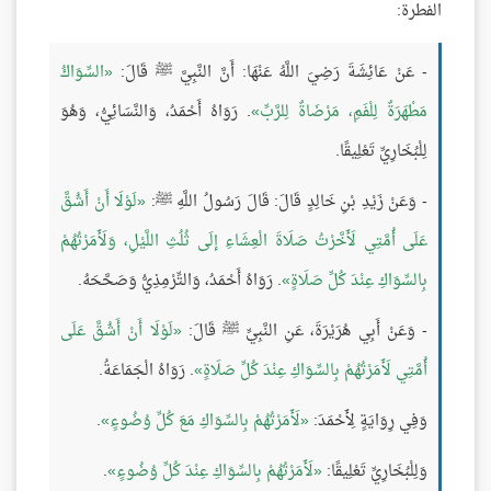
الفطرة:
- عَنْ عَائِشَةَ رَضِيَ اللَّهُ عَنْهَا: أَنَّ النَّبِيَّ ﷺ قَالَ:
السِّوَاكُ
مَطْهَرَةٌ لِلْفَمِ، مَرْضَاةٌ لِلرَّبِّ
. رَوَاهُ أَحْمَدُ، وَالنَّسَائِيُّ، وَهُوَ
لِلْبُخَارِيِّ تَعْلِيقًا.
- وَعَنْ زَيْدِ بْنِ خَالِدٍ قَالَ: قَالَ رَسُولُ اللَّهِ ﷺ:
لَوْلَا أَنْ أَشُقَّ
عَلَى أُمَّتِي لَأَخَّرْتُ صَلَاةَ الْعِشَاءِ إلَى ثُلُثِ اللَّيْلِ، وَلَأَمَرْتُهُمْ
بِالسِّوَاكِ عِنْدَ كُلِّ صَلَاةٍ
. رَوَاهُ أَحْمَدُ، وَالتِّرْمِذِيُّ وَصَحَّحَهُ.
- وَعَنْ أَبِي هُرَيْرَةَ، عَنِ النَّبِيِّ ﷺ قَالَ:
لَوْلَا أَنْ أَشُقَّ عَلَى
أُمَّتِي لَأَمَرْتُهُمْ بِالسِّوَاكِ عِنْدَ كُلِّ صَلَاةٍ
. رَوَاهُ الْجَمَاعَةُ.
وَفِي رِوَايَةٍ لِأَحْمَدَ:
لَأَمَرْتُهُمْ بِالسِّوَاكِ مَعَ كُلِّ وُضُوءٍ
.
وَلِلْبُخَارِيِّ تَعْلِيقًا:
لَأَمَرْتُهُمْ بِالسِّوَاكِ عِنْدَ كُلِّ وُضُوءٍ
.