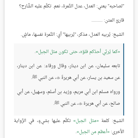
"لصاحبه" يعني: العدل، عدل التَّمرة، نعم. تكلّم عليه الشَّارح؟
قارئ المتن: .........
الشيخ: يُربيه العدل، مذكر، "يُربيها" أي: التَّمرة نفسها، ماشٍ.
كما يُربِّي أحدُكم فلوّه، حتى تكون مثل الجبل
.
تابعه سليمان، عن ابن دينار، وقال ورقاء: عن ابن دينار،
عن سعيد بن يسار، عن أبي هريرةَ
، عن النبي ﷺ.

ورواه مسلم ابن أبي مريم، وزيد بن أسلم، وسهيل، عن أبي
صالح، عن أبي هريرة
، عن النبي ﷺ.

الشيخ: كلمة
مثل الجبل
تكلّم عليها بشيءٍ، في الرِّواية
الأخرى:
أعظم من الجبل
.