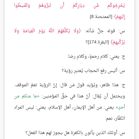
يُخْرِجُوكُم مِّن دِيَارِكُمْ أَن تَبَرُّوهُمْ وَتُقْسِطُوا
إِلَيْهِمْ
[الممتحنة:8].
س: قوله جلَّ شأنه:
وَلَا يُكَلِّمُهُمُ اللَّهُ يَوْمَ الْقِيَامَةِ وَلَا
يُزَكِّيهِمْ
[البقرة:174]؟
ج: يعني: كلام رحمةٍ، وكلام رضا.
س: أليس رفع الحجاب يُعتبر رؤية؟
ج: هذا ظاهر، ويُؤيد قول مَن قال: إنَّ الرؤية تعمّ الموقف.
ويحتمل أن يُقال: أنَّ هذا في حقِّ المؤمنين:
ما منكم من
أحدٍ
يعني: من أهل الإيمان، أهل الإسلام، يعني: ليس المراد
الكفَّار، نعم.
س: أولئك الذين يأتون بالكفرة هل يجوز لهم هذا الفعل؟