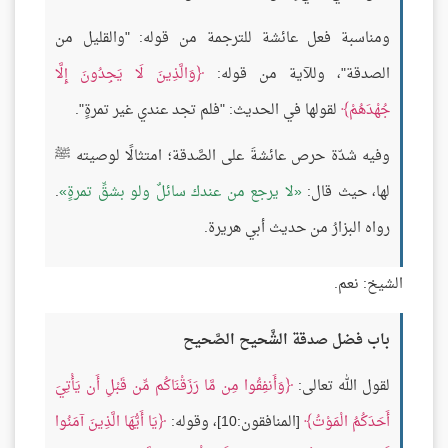
ومناسبة فعل عائشة للترجمة من قوله: "والقليل من
الصدقة"، وللآية من قوله:
وَالَّذِينَ لَا يَجِدُونَ إِلَّا
جُهْدَهُمْ
لقولها في الحديث: "فلم تجد عندي غير تمرةٍ".
وفيه شدّة حرص عائشةَ على الصَّدقة؛ امتثالًا لوصيته ﷺ
لها، حيث قال:
لا يرجع من عندك سائلٌ ولو بشقِّ تمرةٍ
.
رواه البزارُ من حديث أبي هريرة.
الشيخ: نعم.
باب فضل صدقة الشَّحيح الصَّحيح
لقول الله تعالى:
وَأَنفِقُوا مِن مَّا رَزَقْنَاكُم مِّن قَبْلِ أَن يَأْتِيَ
أَحَدَكُمُ الْمَوْتُ
[المنافقون:10]، وقوله:
يَا أَيُّهَا الَّذِينَ آمَنُوا