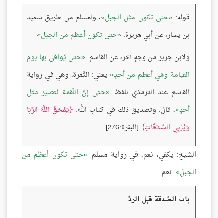
قوله:
حتى تكون مثل الجبل
، ولمسلم من طريق سعيد
بن يسار، عن أبي هريرة:
حتى تكون أعظم من الجبل
.
ولابن جرير من وجهٍ آخر، عن القاسم:
حتى يُوافى بها يوم
القيامة وهي أعظم من أحدٍ
يعني: التَّمرة، وهي في رواية
القاسم عند الترمذي بلفظ:
حتى إنَّ اللّقمة لتصير مثل
أحدٍ
، قال: وتصديق ذلك في كتاب الله:
يَمْحَقُ اللَّهُ الرِّبَا
وَيُرْبِي الصَّدَقَاتِ
[البقرة:276].
الشيخ: يكفي، نعم، في رواية مسلم:
حتى تكون أعظم من
الجبل
. نعم.
باب الصَّدقة قبل الردِّ