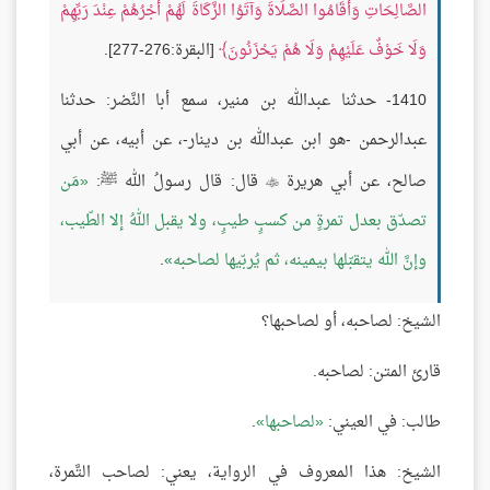
الصَّالِحَاتِ وَأَقَامُوا الصَّلَاةَ وَآتَوُا الزَّكَاةَ لَهُمْ أَجْرُهُمْ عِنْدَ رَبِّهِمْ
وَلَا خَوْفٌ عَلَيْهِمْ وَلَا هُمْ يَحْزَنُونَ
[البقرة:276-277].
1410- حدثنا عبدالله بن منير، سمع أبا النَّضر: حدثنا
عبدالرحمن -هو ابن عبدالله بن دينار-، عن أبيه، عن أبي
صالح، عن أبي هريرة
قال: قال رسولُ الله ﷺ:
مَن

تصدّق بعدل تمرةٍ من كسبٍ طيبٍ، ولا يقبل اللهُ إلا الطّيب،
وإنَّ الله يتقبّلها بيمينه، ثم يُربّيها لصاحبه
.
الشيخ: لصاحبه، أو لصاحبها؟
قارئ المتن: لصاحبه.
طالب: في العيني:
لصاحبها
.
الشيخ: هذا المعروف في الرواية، يعني: لصاحب التَّمرة،