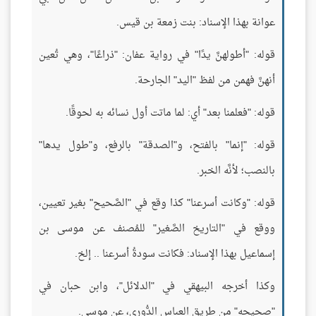
عوانة بهذا الإسناد: بنت زمعة بن قيس.
قوله: "أطولهنَّ يدًا" في رواية عفان: "ذراعًا"، وهي تُعين
أنهنَّ فهمن من لفظ "اليد" الجارحة.
قوله: "فعلمنا بعد" أي: لما ماتت أول نسائه به لحوقًا.
قوله: "إنما" بالفتح، و"الصدقة" بالرفع، و"طول يدها"
بالنصب؛ لأنَّه الخبر.
قوله: "وكانت أسرعنا" كذا وقع في "الصَّحيح" بغير تعيين،
ووقع في "التاريخ الصَّغير" للمُصنف عن موسى بن
إسماعيل بهذا الإسناد: فكانت سودةُ أسرعنا .. إلخ.
وكذا أخرجه البيهقي في "الدلائل"، وابن حبان في
"صحيحه" من طريق العباس الدُّوري، عن موسى.