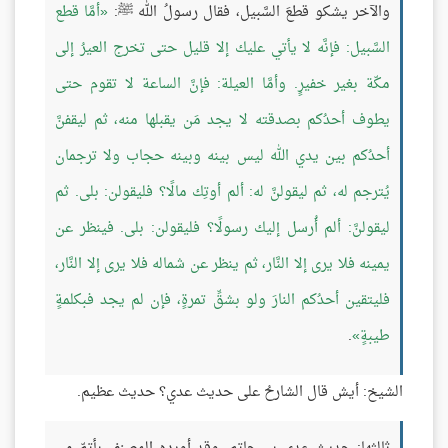
والآخر يشكو قطعَ السَّبيل، فقال رسولُ الله ﷺ:
أمَّا قطع
السَّبيل: فإنَّه لا يأتي عليك إلا قليل حتى تخرج العيرُ إلى
مكّة بغير خفيرٍ. وأمَّا العيلة: فإنَّ الساعة لا تقوم حتى
يطوف أحدُكم بصدقته لا يجد مَن يقبلها منه، ثم ليقفنَّ
أحدُكم بين يدي الله ليس بينه وبينه حجاب ولا ترجمان
يُترجم له، ثم ليقولنَّ له: ألم أوتِك مالًا؟ فليقولن: بلى. ثم
ليقولنَّ: ألم أُرسل إليك رسولًا؟ فليقولن: بلى. فينظر عن
يمينه فلا يرى إلا النَّار، ثم ينظر عن شماله فلا يرى إلا النَّار،
فليتقين أحدُكم النارَ ولو بشقِّ تمرةٍ، فإن لم يجد فبكلمةٍ
طيبةٍ
.
الشيخ: أيش قال الشارحُ على حديث عدي؟ حديث عظيم.