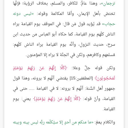
ترجمان
، وهذا عامٌّ: للكافر، والمسلم، بخلاف الرؤية؛ فإنَّها
تختصّ بأهل الإيمان، وأمَّا المكالمة وقوله:
ليس دونه
حجاب
قد يُؤيد قول مَن قال: في الموقف يوم القيامة يراه
الناسُ كلّهم يوم القيامة، كما حكاه أبو العباس من حديث ابن
سرح، حديث النزول، وأنَّه يوم القيامة يراه الناسُ كلّهم:
مُسلمهم وكافرهم، ولكن في الجنَّة لا يراه إلا المؤمنون.
ولكن قوله جلَّ وعلا:
كَلَّا إِنَّهُمْ عَنْ رَبِّهِمْ يَوْمَئِذٍ
لَمَحْجُوبُونَ
[المطففين:15] يقتضي أنَّهم لا يرونه، وهذا قول
جمهور أهل السُّنة: أنَّهم لا يرونه: لا في القيامة ..... حتى في
القيامة، وأنَّ قوله:
كَلَّا إِنَّهُمْ عَنْ رَبِّهِمْ يَوْمَئِذٍ
يعني: يوم
القيامة.
والكلام يعمّ:
ما منكم من أحدٍ إلا سيُكلّمه ربُّه ليس بينه وبينه