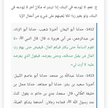
ج: نعم، لا يُودعه في البنك، إذا تيسّر له مكانٌ آخر لا يُودعه في
البنك، ولو بغير ربا؛ لئلا يُعينهم على شيءٍ من أعمال الرِّبا.
1412- حدثنا أبو اليمان: أخبرنا شعيب: حدثنا أبو الزناد،
عن عبدالرحمن، عن أبي هريرة
قال: قال النبي ﷺ:
لا

تقوم الساعةُ حتى يكثر فيكم المال، فيفيض حتى يهمّ ربّ
المال مَن يقبل صدقته، وحتى يعرضه، فيقول الذي يعرضه
عليه: لا أربَ لي
.
1413- حدثنا عبدالله بن محمد: حدثنا أبو عاصم النَّبيل:
أخبرنا سعيد بن بشر: حدثنا أبو مجاهد: حدثنا محل بن
خليفة الطَّائي، قال: سمعتُ عدي بن حاتم
يقول: كنتُ

عند رسول الله ﷺ، فجاءه رجلان: أحدهما يشكو العيلةَ،