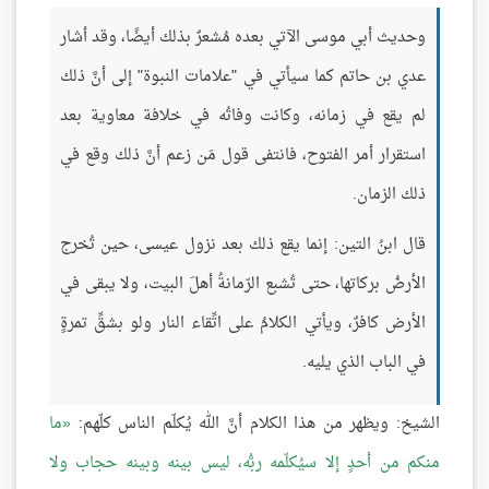
وحديث أبي موسى الآتي بعده مُشعرٌ بذلك أيضًا، وقد أشار
عدي بن حاتم كما سيأتي في "علامات النبوة" إلى أنَّ ذلك
لم يقع في زمانه، وكانت وفاتُه في خلافة معاوية بعد
استقرار أمر الفتوح، فانتفى قول مَن زعم أنَّ ذلك وقع في
ذلك الزمان.
قال ابنُ التين: إنما يقع ذلك بعد نزول عيسى، حين تُخرج
الأرضُ بركاتها، حتى تُشبع الرّمانةُ أهلَ البيت، ولا يبقى في
الأرض كافرٌ، ويأتي الكلامُ على اتِّقاء النار ولو بشقِّ تمرةٍ
في الباب الذي يليه.
الشيخ: ويظهر من هذا الكلام أنَّ الله يُكلّم الناس كلّهم:
ما
منكم من أحدٍ إلا سيُكلّمه ربُّه، ليس بينه وبينه حجاب ولا