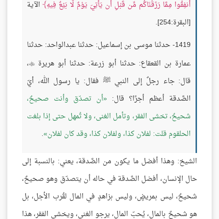
أَنفِقُوا مِمَّا رَزَقْنَاكُم مِّن قَبْلِ أَن يَأْتِيَ يَوْمٌ لَّا بَيْعٌ فِيهِ
الآية
[البقرة:254].
1419- حدثنا موسى بن إسماعيل: حدثنا عبدالواحد: حدثنا
عمارة بن القعقاع: حدثنا أبو زرعة: حدثنا أبو هريرة
،

قال: جاء رجلٌ إلى النبي ﷺ فقال: يا رسول الله، أيّ
الصَّدقة أعظم أجرًا؟ قال:
أن تصدّق وأنت صحيحٌ،
شحيحٌ، تخشى الفقر، وتأمل الغنى، ولا تُمهل حتى إذا بلغت
الحلقوم قلت: لفلان كذا، ولفلان كذا، وقد كان لفلان
.
الشيخ: وهذا أفضل ما يكون من الصَّدقة، يعني: بالنسبة إلى
حال الإنسان، أفضل الصَّدقة في حاله أن يتصدّق وهو صحيحٌ،
شحيحٌ، ليس بمريضٍ، وليس بزاهدٍ في المال لقُرب الأجل، بل
هو شحيحٌ بالمال، يُحبّ المال، يرجو الغنى، ويخشى الفقر، هذا