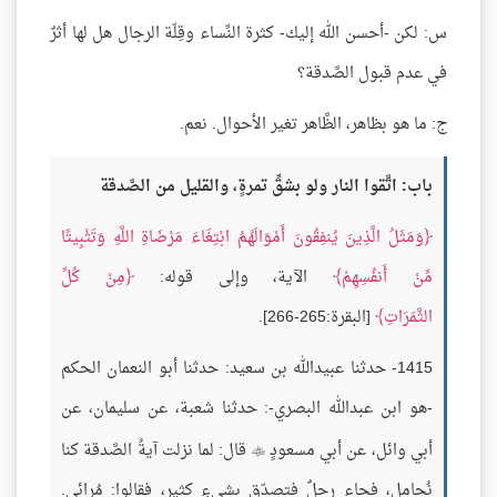
س: لكن -أحسن الله إليك- كثرة النِّساء وقِلّة الرجال هل لها أثرٌ
في عدم قبول الصَّدقة؟
ج: ما هو بظاهر، الظَّاهر تغير الأحوال. نعم.
باب: اتَّقوا النار ولو بشقِّ تمرةٍ، والقليل من الصَّدقة
وَمَثَلُ الَّذِينَ يُنفِقُونَ أَمْوَالَهُمُ ابْتِغَاءَ مَرْضَاةِ اللَّهِ وَتَثْبِيتًا
مِّنْ أَنفُسِهِمْ
الآية، وإلى قوله:
مِنْ كُلِّ
الثَّمَرَاتِ
[البقرة:265-266].
1415- حدثنا عبيدالله بن سعيد: حدثنا أبو النعمان الحكم
-هو ابن عبدالله البصري-: حدثنا شعبة، عن سليمان، عن
أبي وائل، عن أبي مسعودٍ
قال: لما نزلت آيةُ الصَّدقة كنا

نُحامل، فجاء رجلٌ فتصدّق بشيءٍ كثيرٍ، فقالوا: مُرائي.