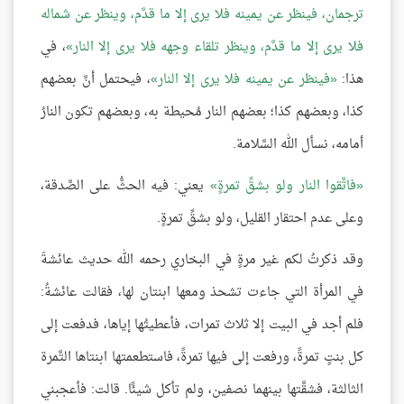
ترجمان، فينظر عن يمينه فلا يرى إلا ما قدَّم، وينظر عن شماله
فلا يرى إلا ما قدَّم، وينظر تلقاء وجهه فلا يرى إلا النار
، في
هذا:
فينظر عن يمينه فلا يرى إلا النار
، فيحتمل أنَّ بعضهم
كذا، وبعضهم كذا؛ بعضهم النار مُحيطة به، وبعضهم تكون النارُ
أمامه، نسأل الله السَّلامة.
فاتَّقوا النار ولو بشقِّ تمرةٍ
يعني: فيه الحثُّ على الصَّدقة،
وعلى عدم احتقار القليل، ولو بشقِّ تمرةٍ.
وقد ذكرتُ لكم غير مرةٍ في البخاري رحمه الله حديث عائشةَ
في المرأة التي جاءت تشحذ ومعها ابنتان لها، فقالت عائشةُ:
فلم أجد في البيت إلا ثلاث تمرات، فأعطيتُها إياها، فدفعت إلى
كل بنتٍ تمرةً، ورفعت إلى فيها تمرةً، فاستطعمتها ابنتاها التَّمرة
الثالثة، فشقَّتها بينهما نصفين، ولم تأكل شيئًا. قالت: فأعجبني