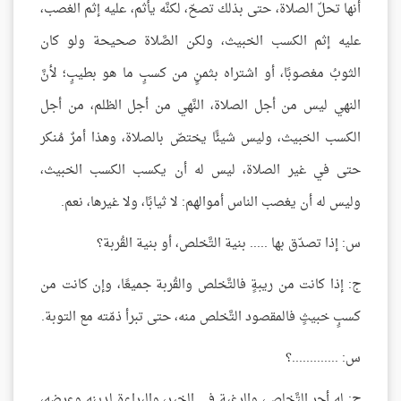
أنها تحلّ الصلاة، حتى بذلك تصحّ، لكنَّه يأثم، عليه إثم الغصب،
عليه إثم الكسب الخبيث، ولكن الصَّلاة صحيحة ولو كان
الثوبُ مغصوبًا، أو اشتراه بثمنٍ من كسبٍ ما هو بطيبٍ؛ لأنَّ
النهي ليس من أجل الصلاة، النَّهي من أجل الظلم، من أجل
الكسب الخبيث، وليس شيئًا يختصّ بالصلاة، وهذا أمرٌ مُنكر
حتى في غير الصلاة، ليس له أن يكسب الكسب الخبيث،
وليس له أن يغصب الناس أموالهم: لا ثيابًا، ولا غيرها، نعم.
س: إذا تصدّق بها ..... بنية التَّخلص، أو بنية القُربة؟
ج: إذا كانت من ريبةٍ فالتَّخلص والقُربة جميعًا، وإن كانت من
كسبٍ خبيثٍ فالمقصود التَّخلص منه، حتى تبرأ ذمّته مع التوبة.
س: .............؟
ج: له أجر التَّخلص، والرغبة في الخير، والبراءة لدينه وعرضه،