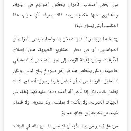
س: بعض أصحاب الأموال يحطّون أموالهم في البنوك،
ويأخذون عليها مكسبًا، وبعد ذلك يعرف أنَّها حرام، هذا
المكسب أيش يُسوِّي فيه؟
ج: عليه التوبة، وإذا قدر يتصدّق به، ويُعطيه بعض الفُقراء، أو
المجاهدين، أو في بعض المشاريع الخيرية، مثل: إصلاح
الطُّرقات، ومثل: إقامة الرُّبط، إلى غير ذلك، حتى لا يُنفقه في
خاصيته، ولكن يتخلص منه في أمرٍ مشروعٍ ينفع الناس، ولكن
لا يُعامل بالربا، ليس له أن يُعامل بالربا ويقول: أتصدّق. لا، لا
يُعامل بالربا، لكن إذا فُرض أنَّه أخذه ودخل عليه فهذا يُنفقه في
الجهات الخيرية، ولا يأكله: لا مطعمه، ولا مشربه، ولا قضاء
دَينه، بل يُخرجه إلى جهاتٍ خيريةٍ.
س: هل يُعتبر من ترك الشُّبَه أنَّ الإنسان ما يدع ماله في البنك؟