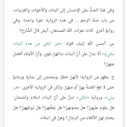
وفي هذا الحثُّ على الإحسان إلى البنات والأخوات والقريبات،
من باب صلة الرحم ... في هذه الرواية: تمرة واحدة. وفي
روايةٍ أخرى: ثلاث تمرات. الله المستعان، أيش قال الشَّارح؟
س: أحسن الله إليك، قوله:
مَن ابتُلي من هذه البنات
بشيءٍ
ألا يدلّ على أنَّ البنات بذاتهنَّ بلوى، وأنَّ الأولاد أفضل
منهنَّ؟
ج: يظهر من الرواية؛ لأنهنَّ خطرٌ، ويحتجن إلى عنايةٍ ورعايةٍ
حتى لا تقع الفتنةُ بهنَّ أو منهنَّ، ولكن في الرواية الأخرى:
مَن
ولي
، ورواية
ابتُلي
تدلّ على أنَّ البنات ابتلاء وامتحان:
هل يقوم عليهنَّ؟ هل يصونهنَّ؟ هل يُعلِّمهنَّ؟ هل يُوجِّههنَّ؟ هل
يختار لهنَّ الأكفاء من الرجال؟ وهنَّ في ابتلاء.