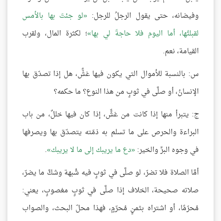
وفيضانه، حتى يقول الرجلُ للرجل:
لو جئتَ بها بالأمس
لقبلتُها، أما اليوم فلا حاجةَ لي بها
؛ لكثرة المال، ولقرب
القيامة، نعم.
س: بالنسبة للأموال التي يكون فيها غشٌّ، هل إذا تصدّق بها
الإنسانُ، أو صلَّى في ثوبٍ من هذا النوع؟ ما حكمه؟
ج: يتبرأ منها إذا كانت من غشٍّ، إذا كان فيها خللٌ، من باب
البراءة والحرص على ما تسلم به ذمّته يتصدّق بها ويصرفها
في وجوه البرِّ والخير:
دع ما يريبك إلى ما لا يريبك
.
أمَّا الصلاة فلا تضرّ، لو صلَّى في ثوبٍ فيه شُبهة وشكَّ ما يضرّ،
صلاته صحيحة، الخلاف إذا صلَّى في ثوبٍ مغصوبٍ، يعني:
مُحرّمًا، أو اشتراه بثمنٍ مُحرّمٍ، فهذا محلّ البحث، والصواب