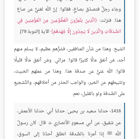
وجاء رجلٌ فتصدّق بصاعٍ، فقالوا: إنَّ الله لغنيٌّ عن صاع
هذا. فنزلت:
الَّذِينَ يَلْمِزُونَ الْمُطَّوِّعِينَ مِنَ الْمُؤْمِنِينَ فِي
الصَّدَقَاتِ وَالَّذِينَ لَا يَجِدُونَ إِلَّا جُهْدَهُمْ
الآية [التوبة:79].
الشيخ: وهذا من شأن المنافقين، فشرُّهم عظيم، لا يسلم منهم
أحد، مَن أنفق مالًا كثيرًا قالوا: مرائي. ومَن أنفق مالًا قليلًا
قالوا: الله غنيٌّ عن صدقة هذا. وهذا من عملهم الخبيث،
وتثبيطهم عن الخير، والواجب الحذر من أخلاقهم، والتَّشجيع
على الصَّدقة ولو بالقليل، نعم.
1416- حدثنا سعيد بن يحيى: حدثنا أبي: حدثنا الأعمش،
عن شقيق، عن أبي مسعودٍ الأنصاري
قال: كان رسولُ

الله ﷺ إذا أمرنا بالصَّدقة انطلق أحدُنا إلى السوق،