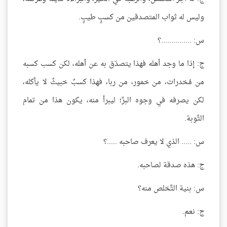
وليس له ثواب المتصدقين من كسبٍ طيبٍ.
س: ...............؟
ج: إذا ما وجد أهله فهذا يتصدّق به عن أهله، لكن كسب كسبه
من مُخدرات، من خمور، من ربا، فهذا كسبٌ خبيثٌ لا يأكله،
لكن يصرفه في وجوه البرِّ؛ ليبرأ منه، يكون هذا من تمام
التَّوبة.
س: ..... الذي لا يعرف صاحبه .....؟
ج: هذه صدقة لصاحبه.
س: بنية التَّخلص منه؟
ج: نعم.