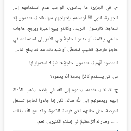
ج: في الجزيرة ما يدخلون، الواجب عدم استقدامهم إلى
الجزيرة، النبي ﷺ أوصاهم بإخراجهم منها، فلا يُستقدمون إلا
للحاجة: كالرسول –البريد-، وكالذي يبيع الميرة ويرجع، حاجات
ما هي بإقامة، أو تدعو الحاجةُ ولي الأمر إلى استقدامه في
حاجةٍ عارضةٍ: كطبيبٍ مُختصٍّ، أو شبه ذلك مما قد ينفع الناس.
المقصود أنَّهم يُستقدمون لحاجةٍ خاصَّةٍ لا استمرارَ لها.
س: مَن يستقدم كافرًا بحجة أنَّه يدعوه؟
ج: لا، لا يستقدمه، يدعوه إلى الله في بلاده، يذهب الدُّعاة
إليهم ويدعونهم إلى الله هناك، لكن إذا جاءوا لحاجةٍ تستغل
الفرصة، مثل حالتهم الآن فرصة للدَّعوة، وقد نفع الله بذلك،
.....، وصار له أثرٌ عظيمٌ في إسلام الكثيرين. نعم.