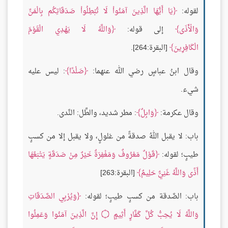
لقوله:
يَا أَيُّهَا الَّذِينَ آمَنُواْ لَا تُبْطِلُواْ صَدَقَاتِكُم بِالْمَنِّ
وَالْأَذَى
إلى قوله:
وَاللَّهُ لَا يَهْدِي الْقَوْمَ
الْكَافِرِينَ
[البقرة:264].
وقال ابنُ عباسٍ رضي الله عنهما:
صَلْدًا
: ليس عليه
شيء.
وقال عكرمة:
وَابِلٌ
: مطر شديد، والطَّل: النَّدى.
باب: لا يقبل اللهُ صدقةً من غلولٍ، ولا يقبل إلا من كسبٍ
طيبٍ؛ لقوله:
قَوْلٌ مَعْرُوفٌ وَمَغْفِرَةٌ خَيْرٌ مِنْ صَدَقَةٍ يَتْبَعُهَا
أَذًى وَاللَّهُ غَنِيٌّ حَلِيمٌ
[البقرة:263]
باب: الصَّدقة من كسبٍ طيبٍ؛ لقوله:
وَيُرْبِي الصَّدَقَاتِ
وَاللَّهُ لَا يُحِبُّ كُلَّ كَفَّارٍ أَثِيمٍ
۝
إِنَّ الَّذِينَ آمَنُوا وَعَمِلُوا