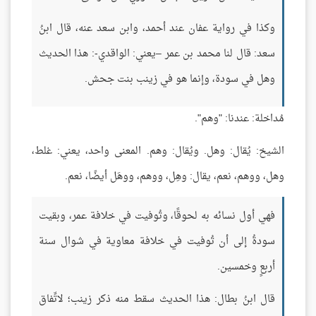
وكذا في رواية عفان عند أحمد، وابن سعد عنه، قال ابنُ
سعد: قال لنا محمد بن عمر –يعني: الواقدي-: هذا الحديث
وهل في سودة، وإنما هو في زينب بنت جحش.
مُداخلة: عندنا: "وهم".
الشيخ: يُقال: وهل. ويُقال: وهم. المعنى واحد، يعني: غلط،
وهل، ووهم، نعم، يقال: وهِل، ووهم، ووهَل أيضًا، نعم.
فهي أول نسائه به لحوقًا، وتُوفيت في خلافة عمر، وبقيت
سودةُ إلى أن تُوفيت في خلافة معاوية في شوال سنة
أربعٍ وخمسين.
قال ابنُ بطال: هذا الحديث سقط منه ذكر زينب؛ لاتِّفاق