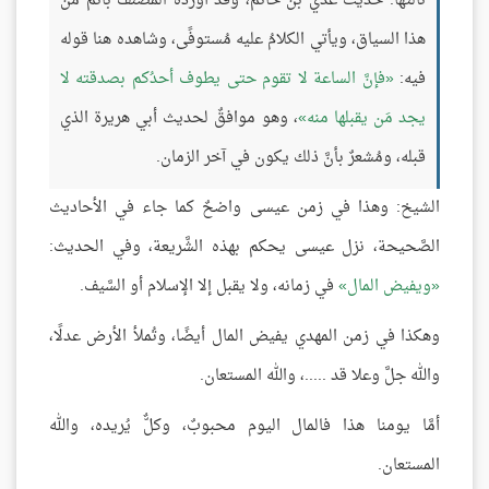
ثالثها: حديث عدي بن حاتم، وقد أورده المصنف بأتمّ من
هذا السياق، ويأتي الكلامُ عليه مُستوفًى، وشاهده هنا قوله
فيه:
فإنَّ الساعة لا تقوم حتى يطوف أحدُكم بصدقته لا
يجد مَن يقبلها منه
، وهو موافقٌ لحديث أبي هريرة الذي
قبله، ومُشعرٌ بأنَّ ذلك يكون في آخر الزمان.
الشيخ: وهذا في زمن عيسى واضحٌ كما جاء في الأحاديث
الصَّحيحة، نزل عيسى يحكم بهذه الشَّريعة، وفي الحديث:
ويفيض المال
في زمانه، ولا يقبل إلا الإسلام أو السَّيف.
وهكذا في زمن المهدي يفيض المال أيضًا، وتُملأ الأرض عدلًا،
والله جلَّ وعلا قد .....، والله المستعان.
أمَّا يومنا هذا فالمال اليوم محبوبٌ، وكلٌّ يُريده، والله
المستعان.