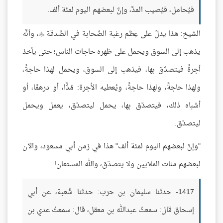
فيُحامل، فيُصيب المدَّ، وإنَّ لبعضهم اليوم لمئة ألف.
الشيخ: هذا يدلّ على عِظم رغبة الصَّحابة في الصَّدقة
، وأنَّه

يذهب إلى السوق ويحمل على ظهره حاجات الناس؛ حتى يأخذ
أجرةً فيتصدّق بها، فيذهب إلى السوق، ويحمل لهذا حاجةً،
ولهذا حاجةً، ولهذا حاجةً، ويُعطيه الأجرة: مُدًّا، أو درهمًا، أو
أشباه ذلك، فيتصدّق بها، يحمل ليتصدّق، يعمل ويحمل
ليتصدّق.
"وإنَّ لبعضهم اليوم لمئة ألف" هذا في زمن أبي مسعود، والآن
لبعضهم مئات الملايين ولا يتصدّق، والله المستعان!
1417- حدثنا سليمان بن حرب: حدثنا شُعبة، عن أبي
إسحاق قال: سمعتُ عبدالله بن معقل، قال: سمعتُ عدي بن