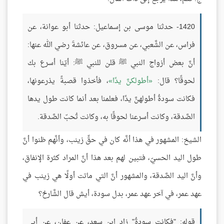
1420- حدثنا موسى بن إسماعيل: حدثنا أبو عوانة، عن
فراس، عن الشَّعبي، عن مسروق، عن عائشةَ رضي الله عنها:
أنَّ بعض أزواج النبي ﷺ قلن للنبي ﷺ: أيّنا أسرع بك
لحوقًا؟ قال:
أطولكنَّ يدًا
، فأخذوا قصبةً يذرعونها،
فكانت سودةُ أطولهنَّ يدًا، فعلمنا بعد أنما كانت طول يدها
الصَّدقة، وكانت أسرعنا لحوقًا به، وكانت تُحبّ الصَّدقة.
الشيخ: المشهور في هذا أنَّه كان في حقِّ زينب، وأنَّهم ظنوا أنَّ
طول اليد الحسيّ، فتبين لهم بعد هذا أنَّ المراد كثرة الإنفاق،
وأنَّ اليد الصَّدقة، والمشهور أنَّ التي ماتت أولًا هي زينب في
عهد عمر، في آخر عهد عمر، بدل سودة، أيش قال الشَّارحُ؟
قوله: "فكانت سودةُ" زاد ابن سعد، عن عفان، عن أبي