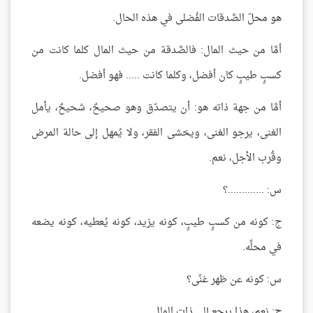
هو محلّ الصَّدقات الفُضلى في هذه الحال.
أمَّا من حيث المال: فالصَّدقة من حيث المال كلما كانت من
كسبٍ طيبٍ كان أفضل، وكلما كانت ..... فهو أفضل.
أمَّا من جهة ذاته هو: أن يتصدّق وهو صحيحٌ، شحيحٌ، يأمل
الغنى، يرجو الغنى، ويخشى الفقر، ولا يُمهل إلى حالة المرض
وقُرب الأجل، نعم.
س: .............؟
ج: كونه من كسبٍ طيبٍ، كونه يزيد، كونه يُعطيه، كونه يضعه
في محلِّه.
س: كونه عن ظهر غنًى؟
ج: نعم، هذا يرجع إلى ذات المال.