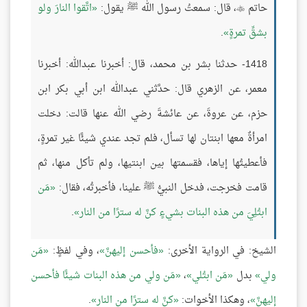
حاتم
، قال: سمعتُ رسول الله ﷺ يقول:
اتَّقوا النارَ ولو

بشقِّ تمرةٍ
.
1418- حدثنا بشر بن محمد، قال: أخبرنا عبدالله: أخبرنا
معمر، عن الزهري قال: حدَّثني عبدالله ابن أبي بكر ابن
حزم، عن عروةَ، عن عائشةَ رضي الله عنها قالت: دخلت
امرأةٌ معها ابنتان لها تسأل، فلم تجد عندي شيئًا غير تمرةٍ،
فأعطيتُها إياها، فقسمتها بين ابنتيها، ولم تأكل منها، ثم
قامت فخرجت، فدخل النبيُّ ﷺ علينا، فأخبرتُه، فقال:
مَن
ابتُلِيَ من هذه البنات بشيءٍ كنَّ له سترًا من النار
.
الشيخ: في الرواية الأخرى:
فأحسن إليهنَّ
، وفي لفظٍ:
مَن
ولي
بدل
مَن ابتُلي
،
مَن ولي من هذه البنات شيئًا فأحسن
إليهنَّ
، وهكذا الأخوات:
كنَّ له سترًا من النار
.