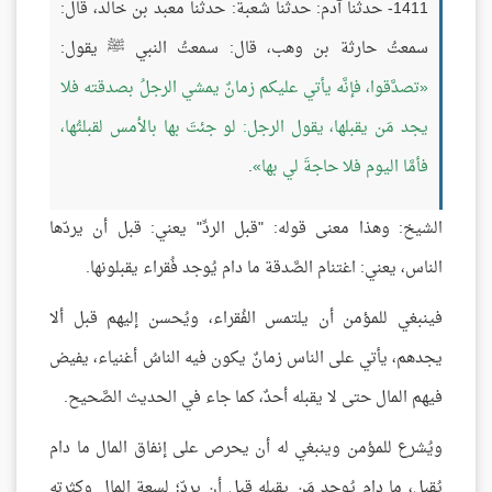
1411- حدثنا آدم: حدثنا شعبة: حدثنا معبد بن خالد، قال:
سمعتُ حارثة بن وهب، قال: سمعتُ النبي ﷺ يقول:
تصدَّقوا، فإنَّه يأتي عليكم زمانٌ يمشي الرجلُ بصدقته فلا
يجد مَن يقبلها، يقول الرجل: لو جئتَ بها بالأمس لقبلتُها،
فأمَّا اليوم فلا حاجةَ لي بها
.
الشيخ: وهذا معنى قوله: "قبل الردِّ" يعني: قبل أن يردّها
الناس، يعني: اغتنام الصَّدقة ما دام يُوجد فُقراء يقبلونها.
فينبغي للمؤمن أن يلتمس الفُقراء، ويُحسن إليهم قبل ألا
يجدهم، يأتي على الناس زمانٌ يكون فيه الناسُ أغنياء، يفيض
فيهم المال حتى لا يقبله أحدٌ، كما جاء في الحديث الصَّحيح.
ويُشرع للمؤمن وينبغي له أن يحرص على إنفاق المال ما دام
يُقبل، ما دام يُوجد مَن يقبله قبل أن يردّ؛ لسعة المال وكثرته