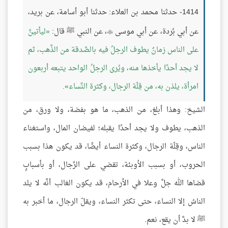
1414- حدثنا محمد بن العلاء: حدثنا أبو أسامة، عن بريد،
عن أبي بُردة، عن أبي موسى
، عن النبي ﷺ قال:
ليأتينَّ

على الناس زمانٌ يطوف الرجلُ فيه بالصَّدقة من الذَّهب، ثم
لا يجد أحدًا يأخذها منه، ويُرى الرجلُ الواحد يتبعه أربعون
امرأة، يلذن به، من قِلّة الرجال، وكثرة النِّساء
.
الشيخ: وهذا أبلغ، من الذهب، ما هو بفضة، ولا ورق، من
الذهب، يطوف ولا يجد أحدًا يقبله؛ لفيضان المال، واستغناء
الناس، وقِلّة الرجال، وكثرة النساء أيضًا، قد يكون هذا بسبب
الحروب، أو بسبب الأوبئة، تقضي على الرِّجال، أو بأسبابٍ
قضاها الله جلَّ وعلا في الأرحام، قد يكون الغالب أنَّه لا يلد
الناسُ إلا النساء، حتى تكثر النساء، ويقلّ الرجال، ما أخبر به
ﷺ لا بدَّ أن يقع، نعم.