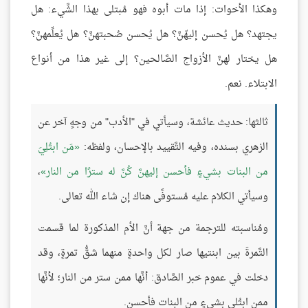
وهكذا الأخوات: إذا مات أبوه فهو مُبتلى بهذا الشَّيء: هل
يجتهد؟ هل يُحسن إليهّنَّ؟ هل يُحسن صُحبتهنَّ؟ هل يُعلِّمهنَّ؟
هل يختار لهنَّ الأزواج الصَّالحين؟ إلى غير هذا من أنواع
الابتلاء. نعم.
ثالثها: حديث عائشة، وسيأتي في "الأدب" من وجهٍ آخر عن
الزهري بسنده، وفيه التَّقييد بالإحسان، ولفظه:
مَن ابتُلِيَ
من البنات بشيءٍ فأحسن إليهنَّ كُنَّ له سترًا من النار
،
وسيأتي الكلام عليه مُستوفًى هناك إن شاء الله تعالى.
ومُناسبته للترجمة من جهة أنَّ الأم المذكورة لما قسمت
التَّمرةَ بين ابنتيها صار لكل واحدةٍ منهما شقُّ تمرةٍ، وقد
دخلت في عموم خبر الصَّادق: أنَّها ممن ستر من النار؛ لأنَّها
ممن ابتُلي بشيءٍ من البنات فأحسن.