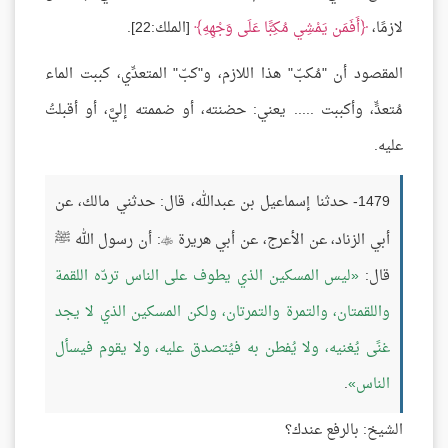
لازمًا،
أَفَمَن يَمْشِي مُكِبًّا عَلَى وَجْهِهِ
[الملك:22].
المقصود أن "مُكبّ" هذا اللازم، و"كبّ" المتعدِّي، كببت الماء
مُتعدٍّ، وأكببت ..... يعني: حضنته، أو ضممته إليَّ، أو أقبلتُ
عليه.
1479- حدثنا إسماعيل بن عبدالله، قال: حدثني مالك، عن
أبي الزناد، عن الأعرج، عن أبي هريرة
: أن رسول الله ﷺ

قال:
ليس المسكين الذي يطوف على الناس تردّه اللقمة
واللقمتان، والتمرة والتمرتان، ولكن المسكين الذي لا يجد
غنًى يُغنيه، ولا يُفطن به فيُتصدق عليه، ولا يقوم فيسأل
الناس
.
الشيخ: بالرفع عندك؟