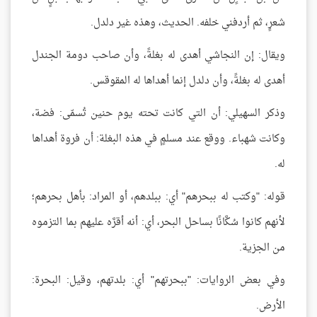
شعرٍ، ثم أردفني خلفه. الحديث، وهذه غير دلدل.
ويقال: إن النجاشي أهدى له بغلةً، وأن صاحب دومة الجندل
أهدى له بغلةً، وأن دلدل إنما أهداها له المقوقس.
وذكر السهيلي: أن التي كانت تحته يوم حنين تُسمّى: فضة،
وكانت شهباء. ووقع عند مسلمٍ في هذه البغلة: أن فروة أهداها
له.
قوله: "وكتب له ببحرهم" أي: ببلدهم، أو المراد: بأهل بحرهم؛
لأنهم كانوا سُكَّانًا بساحل البحر، أي: أنه أقرَّه عليهم بما التزموه
من الجزية.
وفي بعض الروايات: "ببحرتهم" أي: بلدتهم، وقيل: البحرة:
الأرض.