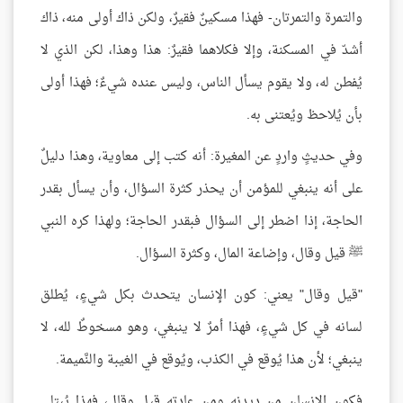
والتمرة والتمرتان- فهذا مسكينٌ فقيرٌ، ولكن ذاك أولى منه، ذاك
أشدّ في المسكنة، وإلا فكلاهما فقيرٌ: هذا وهذا، لكن الذي لا
يُفطن له، ولا يقوم يسأل الناس، وليس عنده شيءٌ؛ فهذا أولى
بأن يُلاحظ ويُعتنى به.
وفي حديثٍ واردٍ عن المغيرة: أنه كتب إلى معاوية، وهذا دليلٌ
على أنه ينبغي للمؤمن أن يحذر كثرة السؤال، وأن يسأل بقدر
الحاجة، إذا اضطر إلى السؤال فبقدر الحاجة؛ ولهذا كره النبي
ﷺ قيل وقال، وإضاعة المال، وكثرة السؤال.
"قيل وقال" يعني: كون الإنسان يتحدث بكل شيءٍ، يُطلق
لسانه في كل شيءٍ، فهذا أمرٌ لا ينبغي، وهو مسخوطٌ لله، لا
ينبغي؛ لأن هذا يُوقع في الكذب، ويُوقع في الغيبة والنَّميمة.
فكون الإنسان من ديدنه ومن عادته قيل وقال، فهذا يُبتلى