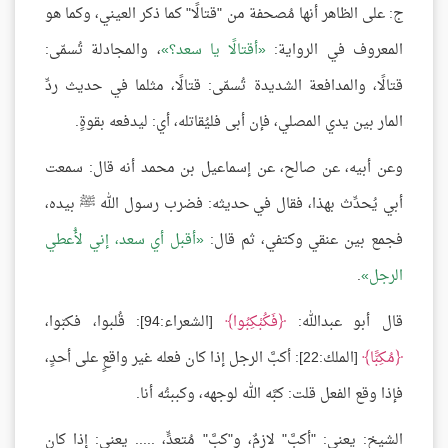
ج: على الظاهر أنها مُصحفة من "قتالًا" كما ذكر العيني، وكما هو
المعروف في الرواية:
أقتالًا يا سعد؟
، والمجادلة تُسمّى:
قتالًا، والمدافعة الشديدة تُسمّى: قتالًا، مثلما في حديث ردِّ
المار بين يدي المصلي، فإن أبى فليُقاتله، أي: ليدفعه بقوةٍ.
وعن أبيه، عن صالح، عن إسماعيل بن محمد أنه قال: سمعت
أبي يُحدِّث بهذا، فقال في حديثه: فضرب رسول الله ﷺ بيده،
فجمع بين عنقي وكتفي، ثم قال:
أقبل أي سعد، إني لأُعطي
الرجل
.
قال أبو عبدالله:
فَكُبْكِبُوا
[الشعراء:94]: قُلبوا، فكبّوا،
مُكِبًّا
[الملك:22]: أكبَّ الرجل إذا كان فعله غير واقعٍ على أحدٍ،
فإذا وقع الفعل قلت: كبَّه الله لوجهه، وكببتُه أنا.
الشيخ: يعني: "أكبَّ" لازمٌ، و"كبَّ" مُتعدٍّ، ..... يعني: إذا كان