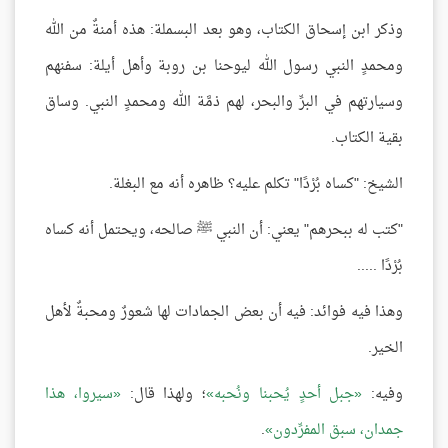
وذكر ابن إسحاق الكتاب، وهو بعد البسملة: هذه أمنةٌ من الله
ومحمدٍ النبي رسول الله ليوحنا بن روبة وأهل أيلة: سفنهم
وسيارتهم في البرِّ والبحر، لهم ذمَّة الله ومحمدٍ النبي. وساق
بقية الكتاب.
الشيخ: "كساه بُرْدًا" تكلم عليه؟ ظاهره أنه مع البغلة.
"كتب له ببحرهم" يعني: أن النبي ﷺ صالحه، ويحتمل أنه كساه
بُرْدًا .....
وهذا فيه فوائد: فيه أن بعض الجمادات لها شعورٌ ومحبةٌ لأهل
الخير.
وفيه:
جبل أحدٍ يُحبنا ونُحبه
؛ ولهذا قال:
سيروا، هذا
جمدان، سبق المفرِّدون
.