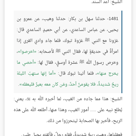
الشيخ: أعد السند.
1481- حدثنا سهل بن بكار: حدثنا وهيب، عن عمرو بن
يحيى، عن عباس الساعدي، عن أبي حميدٍ الساعدي قال:
غزونا مع النبي ﷺ غزوة تبوك، فلما جاء وادي القرى إذا
امرأةٌ في حديقةٍ لها، فقال النبي ﷺ لأصحابه:
اخرصوا
،
وخرص رسول الله ﷺ عشرة أوسقٍ، فقال لها:
أحصي ما
يخرج منها
، فلما أتينا تبوك قال:
أما إنها ستهبّ الليلة
ريحٌ شديدةٌ، فلا يقومنَّ أحدٌ، ومَن كان معه بعيرٌ فليعقله
.
الشيخ: هذا مما جاءه من الغيب، لما أخبره الله به
، يعني:

يُطلع نبيه على ..... أمور الغيب، وهذا منها، أطلعه الله على هذه
الريح، فأخبر بها الصحابة ليتحرزوا من ذلك.
فعقلناها، وهبت ريحٌ شديدةٌ، فقام رجلٌ، فألقته بجبل طيئ.