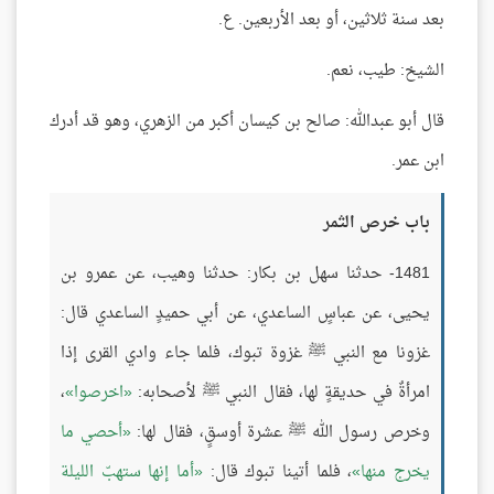
بعد سنة ثلاثين، أو بعد الأربعين. ع.
الشيخ: طيب، نعم.
قال أبو عبدالله: صالح بن كيسان أكبر من الزهري، وهو قد أدرك
ابن عمر.
باب خرص الثمر
1481- حدثنا سهل بن بكار: حدثنا وهيب، عن عمرو بن
يحيى، عن عباسٍ الساعدي، عن أبي حميدٍ الساعدي قال:
غزونا مع النبي ﷺ غزوة تبوك، فلما جاء وادي القرى إذا
امرأةٌ في حديقةٍ لها، فقال النبي ﷺ لأصحابه:
اخرصوا
،
وخرص رسول الله ﷺ عشرة أوسقٍ، فقال لها:
أحصي ما
يخرج منها
، فلما أتينا تبوك قال:
أما إنها ستهبّ الليلة