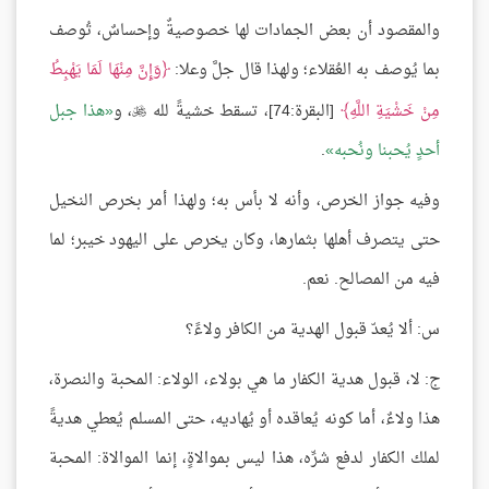
والمقصود أن بعض الجمادات لها خصوصيةٌ وإحساسٌ، تُوصف
بما يُوصف به العُقلاء؛ ولهذا قال جلَّ وعلا:
وَإِنَّ مِنْهَا لَمَا يَهْبِطُ
مِنْ خَشْيَةِ اللَّهِ
[البقرة:74]، تسقط خشيةً لله
، و
هذا جبل

أحدٍ يُحبنا ونُحبه
.
وفيه جواز الخرص، وأنه لا بأس به؛ ولهذا أمر بخرص النخيل
حتى يتصرف أهلها بثمارها، وكان يخرص على اليهود خيبر؛ لما
فيه من المصالح. نعم.
س: ألا يُعدّ قبول الهدية من الكافر ولاءً؟
ج: لا، قبول هدية الكفار ما هي بولاء، الولاء: المحبة والنصرة،
هذا ولاءٌ، أما كونه يُعاقده أو يُهاديه، حتى المسلم يُعطي هديةً
لملك الكفار لدفع شرِّه، هذا ليس بموالاةٍ، إنما الموالاة: المحبة