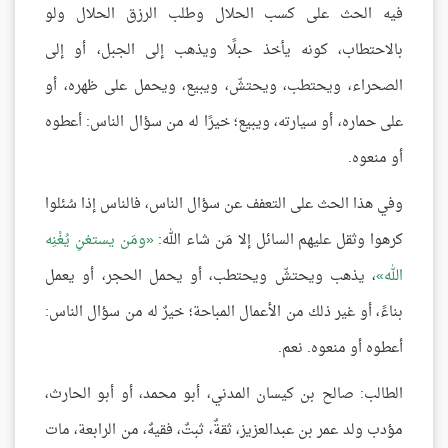
فيه الحث على كسب الحلال وطلب الرزق الحلال ولو
بالاحتطاب، كونه يأخذ حبلًا ويذهب إلى الجبل، أو إلى
الصحراء، ويحتطب، ويحتشّ، ويبيع، ويحمل على ظهره، أو
على حماره، أو سيارته، ويبيع؛ خيرًا له من سؤال الناس: أعطوه
أو منعوه.
وفي هذا الحث على التعفف عن سؤال الناس، فالناس إذا سُئلوا
كرهوا وثقل عليهم السائل إلا مَن شاء الله:
ومَن يستغنِ يُغْنِه
الله
، يذهب ويحتشّ ويحتطب، أو يحمل الحجر، أو يعمل
بناءً، أو غير ذلك من الأعمال المباحة؛ خيرٌ له من سؤال الناس:
أعطوه أو منعوه. نعم.
الطالب: صالح بن كيسان المدني، أبو محمد، أو أبو الحارث،
مؤدب ولد عمر بن عبدالعزيز، ثقةٌ، ثبتٌ، فقيهٌ، من الرابعة، مات