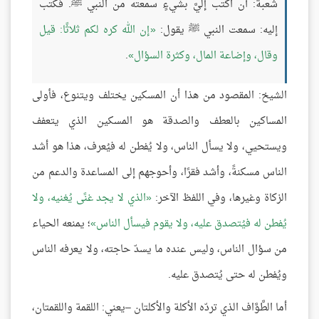
شعبة: أن اكتب إليَّ بشيءٍ سمعته من النبي ﷺ. فكتب
إليه: سمعت النبي ﷺ يقول:
إن الله كره لكم ثلاثًا: قيل
وقال، وإضاعة المال، وكثرة السؤال
.
الشيخ: المقصود من هذا أن المسكين يختلف ويتنوع، فأولى
المساكين بالعطف والصدقة هو المسكين الذي يتعفف
ويستحيي، ولا يسأل الناس، ولا يُفطن له فيُعرف، هذا هو أشد
الناس مسكنةً، وأشد فقرًا، وأحوجهم إلى المساعدة والدعم من
الزكاة وغيرها، وفي اللفظ الآخر:
الذي لا يجد غنًى يُغنيه، ولا
يُفطن له فيُتصدق عليه، ولا يقوم فيسأل الناس
؛ يمنعه الحياء
من سؤال الناس، وليس عنده ما يسدّ حاجته، ولا يعرفه الناس
ويُفطن له حتى يُتصدق عليه.
أما الطَّوَّاف الذي تردّه الأكلة والأكلتان –يعني: اللقمة واللقمتان،