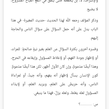
والإسراف، لا، بل يحفظه حتى يُنفق في النفع المباح المشروع،
لا يضيع.
وذكر المؤلف رحمه الله لهذا الحديث -حديث المغيرة- في هذا
الباب يدل على أنه حمل السؤال على سؤال الناس والحاجة
إليهم.
وفسره آخرون بكثرة السؤال عن العلم بغير نيةٍ صالحةٍ: للمراء،
أو لإظهار جودة الفهم، أو لإغلاط المسؤول وإيقاعه في الحرج،
وهذا أيضًا مذمومٌ، وإن كان الأول أظهر، لكن هذا أيضًا مذمومٌ:
كون الإنسان يسأل لإظهار أنه يفهم، وأنه جيدٌ، أو لمراءاة
الناس، وأنه حريصٌ على العلم، ويريد العلم، أو لإيذاء
المسؤول لعله يغلط، ولعله يزلّ، فهذا ما ينبغي.
س: ............؟