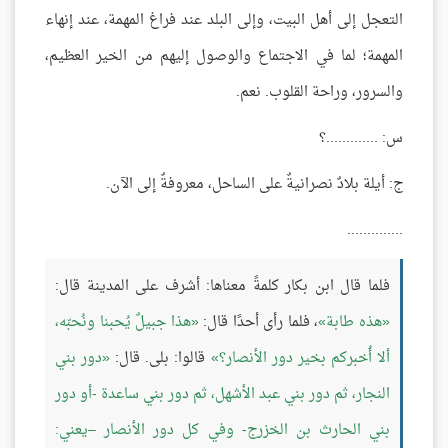
التعجل إلى أهل البيت، وإلى البلد عند فراغ المهمة، عند إنهاء
المهمة؛ لما في الاجتماع والوصول إليهم من الخير العظيم،
والسرور، وراحة القلوب. نعم.
س: .............؟
ج: أيلة بلادٌ نصرانيةٌ على الساحل، معروفةٌ إلى الآن.
..............
فلما قال ابن بكار كلمةً معناها: أشرف على المدينة قال:
هذه طابة
، فلما رأى أحدًا قال:
هذا جبيلٌ يُحبنا ونُحبّه،
ألا أُخبركم بخير دور الأنصار؟
قالوا: بلى. قال:
دور بني
النجار، ثم دور بني عبد الأشهل، ثم دور بني ساعدة -أو دور
بني الحارث بن الخزرج- وفي كل دور الأنصار –يعني: