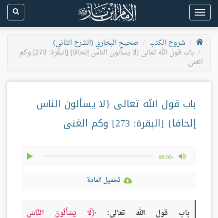
Toggle
navigation
شروح الكتب
صحيح البخاري (الشرح الثاني)
باب قول الله تعالى {لا يسألون الناس إلحافا} [البقرة: 273] وكم
الغنى
باب قول الله تعالى {لا يسألون الناس
إلحافا} [البقرة: 273] وكم الغنى
play
max volume
-98:00
تحميل المادة
باب قول الله تعالى:
لَا يَسْأَلُونَ النَّاسَ