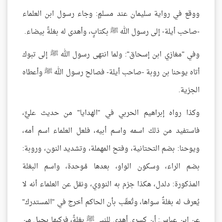
ووقع في رواية سليمان عند مسلمٍ: وجاء رسول ابن العلماء
-صاحب أيلة- إلى رسول الله ﷺ بكتابٍ، وأهدى له بغلةً بيضاء.
وفي "مغازي ابن إسحاق": ولما انتهى رسول الله ﷺ إلى تبوك
أتاه يوحنا بن روبة -صاحب أيلة- فصالح رسول الله ﷺ وأعطاه
الجزية.
وكذا رواه إبراهيم الحربي في "الهدايا" من حديث عليٍّ،
فاستفيد من ذلك اسمه واسم أبيه، فلعل العلماء اسم أمه،
ويوحنا: بضم التحتانية، وفتح المهملة، وتشديد النون، وروبة:
بضم الراء، وسكون الواو، بعدها مُوحدة، واسم البغلة
المذكورة: دلدل، هكذا جزم به النووي، ونقل عن العلماء أنه لا
يُعرف له بغلةٌ سواها، وتُعقّب بأن الحاكم أخرج في "المستدرك"
عن ابن عباسٍ: أن كسرى أهدى للنبي ﷺ بغلةً، فركبها بحبلٍ من