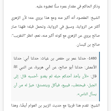
وذكر الحاكم في مقدار عمره سنًّا تعقبوه عليه.
الشيخ: المقصود أنه أكبر منه ومع هذا يروي عنه؛ لأن الزهري
أكثر من الرواية، وسبق في الرواية، وتحمل قبله؛ فلهذا صار
صالح يروي عن الزهري مع كونه أكبر منه، نعم، انظر "التقريب":
صالح بن كيسان.
1480- حدثنا عمر بن حفص بن غياث: حدثنا أبي: حدثنا
الأعمش: حدثنا أبو صالح، عن أبي هريرة، عن النبي ﷺ
قال:
لأن يأخذ أحدكم حبله ثم يغدو -أحسبه قال: إلى
الجبل- فيحتطب، فيبيع، فيأكل ويتصدق؛ خيرٌ له من أن
يسأل الناس
.
الشيخ: تقدم هذا قريبًا مع حديث الزبير بن العوام أيضًا، وهذا