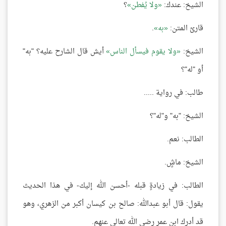
الشيخ: عندك:
ولا يُفطن
؟
قارئ المتن:
به
.
الشيخ:
ولا يقوم فيسأل الناس
أيش قال الشارح عليه؟ "به"
أو "له"؟
طالب: في رواية .....
الشيخ: "به" و"له"؟
الطالب: نعم.
الشيخ: ماشٍ.
الطالب: في زيادةٍ قبله -أحسن الله إليك- في هذا الحديث
يقول: قال أبو عبدالله: صالح بن كيسان أكبر من الزهري، وهو
قد أدرك ابن عمر رضي الله تعالى عنهم.