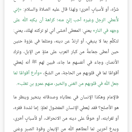
شرِّه، أو لأسبابٍ أخرى؛ ولهذا قال عليه الصلاة والسلام:
إني
لأُعطي الرجل وغيره أحب إليَّ منه؛ كراهة أن يكبّه الله على
وجهه في النار
يعني: المعطى أخشى أني لو تركته لهلك، يعني:
لتكلَّم بما لا ينبغي، أو ارتدَّ عن دينه، ومثلما في غزوة حنين
حين أعطى جماعةً من كبار العرب على مئةٍ من الإبل، وترك
الأنصار، وجاء في أنفسهم ما جاء، فبين لهم ﷺ أنه يُعطي
أقوامًا لما في قلوبهم من الحاجة، من الشحِّ،
وأدع أقوامًا لما
جعل الله في قلوبهم من الغنى والخير، منهم عمرو بن تغلب
.
فالإمام وهكذا الإنسان في عطاياه وصدقاته يتخير وينظر ما
هو الأصلح؟ فقد يُعطي الإنسان المفضول لعلةٍ: إما لشدة فقره،
أو لقرابته، أو خوفًا على دينه من الانحراف، أو لأسبابٍ أخرى،
ويدع آخرين لما أعطاهم الله من الإيمان وقوة الصبر وغنى