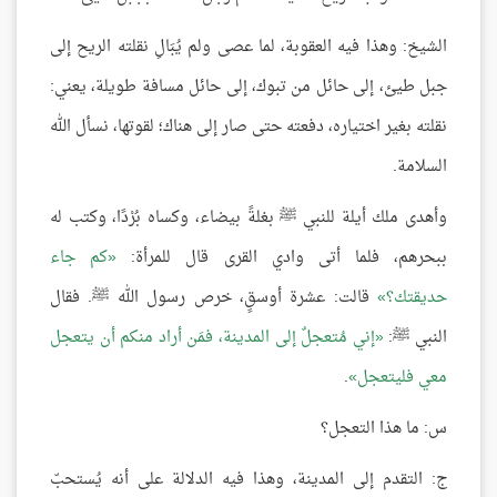
الشيخ: وهذا فيه العقوبة، لما عصى ولم يُبَالِ نقلته الريح إلى
جبل طيئ، إلى حائل من تبوك، إلى حائل مسافة طويلة، يعني:
نقلته بغير اختياره، دفعته حتى صار إلى هناك؛ لقوتها، نسأل الله
السلامة.
وأهدى ملك أيلة للنبي ﷺ بغلةً بيضاء، وكساه بُرْدًا، وكتب له
ببحرهم، فلما أتى وادي القرى قال للمرأة:
كم جاء
حديقتك؟
قالت: عشرة أوسقٍ، خرص رسول الله ﷺ. فقال
النبي ﷺ:
إني مُتعجلٌ إلى المدينة، فمَن أراد منكم أن يتعجل
معي فليتعجل
.
س: ما هذا التعجل؟
ج: التقدم إلى المدينة، وهذا فيه الدلالة على أنه يُستحبّ