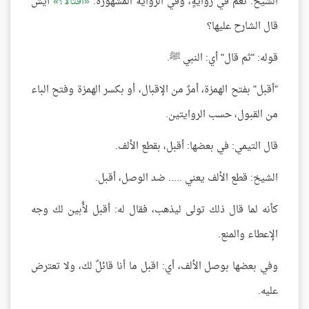
الشيخ: نعم في روايةٍ، وفي الرواية المشهورة:
أقتالًا؟
أيش
قال الشارح عليها؟
قوله: "ثم قال" أي: النبي ﷺ.
"أقبل" بفتح الهمزة، أمرٌ من الإقبال، أو بكسر الهمزة وفتح الباء
من القبول، حسب الروايتين.
قال التيمي: في بعضها: أقبل، بقطع الألف.
الشيخ: قطع الألف يعني ..... ضد الوصل، أقبل.
كأنه لما قال ذلك تولى ليذهب، فقال له: أقبل لأُبين لك وجه
الإعطاء والمنع.
وفي بعضها بوصل الألف، أي: اقبل ما أنا قائلٌ لك، ولا تعترض
عليه.