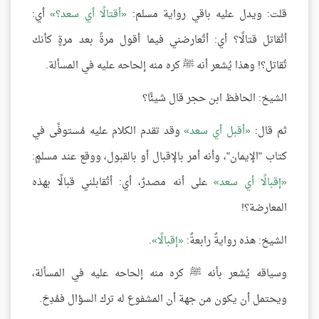
قلت: ويدل عليه باقي رواية مسلم:
أقتالًا أي سعد؟
أي:
أتُقاتل قتالًا؟ أي: أتُعارضني فيما أقول مرةً بعد مرةٍ كأنك
تُقاتل؟! وهذا يُشعر أنه ﷺ كره منه إلحاحه عليه في المسألة.
الشيخ: الحافظ ابن حجر قال شيئًا؟
ثم قال:
أقبل أي سعد
وقد تقدم الكلام عليه مُستوفًى في
كتاب "الإيمان"، وأنه أمر بالإقبال أو بالقبول، ووقع عند مسلمٍ:
إقبالًا أي سعد
على أنه مصدرٌ، أي: أتُقابلني قبالًا بهذه
المعارضة؟!
الشيخ: هذه روايةٌ رابعةٌ:
إقبالًا
.
وسياقه يُشعر بأنه ﷺ كره منه إلحاحه عليه في المسألة،
ويحتمل أن يكون من جهة أن المشفوع له ترك السؤال فمُدِحَ.