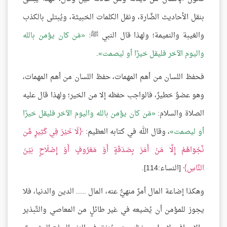
بنقل الأحاديث الضَّارة، ونقل الكلمات الخبيثة، ويُبتلى بالكذب
والغيبة والنميمة؛ ولهذا قال النبي ﷺ:
مَن كان يؤمن بالله
واليوم الآخر فليقل خيرًا أو ليصمت
.
فحفظ اللسان من أهم المهمات، حفظ اللسان من أهم المهمات،
وهو عضوٌ خطيرٌ، فالواجب حفظه إلا من الخير؛ ولهذا قال عليه
الصلاة والسلام:
مَن كان يؤمن بالله واليوم الآخر فليقل خيرًا
أو ليصمت
، وقال الله في كتابه العظيم:
لَا خَيْرَ فِي كَثِيرٍ مِّن
نَّجْوَاهُمْ إِلَّا مَنْ أَمَرَ بِصَدَقَةٍ أَوْ مَعْرُوفٍ أَوْ إِصْلَاحٍ بَيْنَ
النَّاسِ
[النساء:114].
وهكذا إضاعة المال أمرٌ منهيٌّ عنه، المال ..... الدين والدنيا، فلا
يجوز للمؤمن أن يُضيعه في غير طائلٍ من المعاصي والتَّبذير