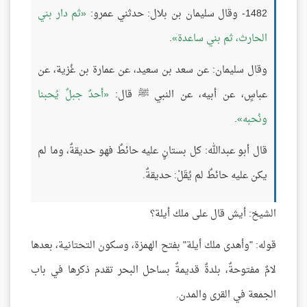
1482- وقال سليمان بن بلال: حدثني عمرو:
ثم دار بني
الحارث، ثم بني ساعدة
.
وقال سليمان: عن سعد بن سعيد، عن عمارة بن غُزية، عن
عباسٍ، عن أبيه، عن النبي ﷺ قال:
أحدٌ جبلٌ يُحبنا
ونُحبه
.
قال أبو عبدالله: كل بستانٍ عليه حائطٌ فهو حديقةٌ، وما لم
يكن عليه حائطٌ لم يُقَلْ: حديقةٌ.
الشيخ: أيش قال على ملك أيلة؟
قوله: "وأهدى ملك أيلة" بفتح الهمزة، وسكون التحتانية، بعدها
لامٌ مفتوحةٌ، بلدةٌ قديمةٌ بساحل البحر تقدم ذكرها في باب
الجمعة في القرى والمدن.