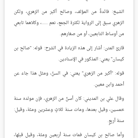
الشيخ: فائدةٌ من المؤلف، وصالح أكبر من الزهري، ولكن
الزهري سبق إلى الرواية لكثرة الجمع، نعم .....، وكلاهما تابعي
من أوساط التابعين، أو من صغارهم.
قارئ المتن: أشار إلى هذه الزيادة في الشرح: قوله: "صالح بن
كيسان" يعني: المذكور في الإسنادين.
قوله: "أكبر من الزهري" يعني: في السنِّ، ومثل هذا جاء عن
أحمد وابن معين.
وقال علي بن المديني: كان أسنَّ من الزهري، فإن مولده سنة
خمسين، وقيل بعدها، ومات سنة ثلاثٍ وعشرين ومئة، وقيل:
سنة أربعٍ.
وأما صالح بن كيسان فمات سنة أربعين ومئة، وقيل قبلها،