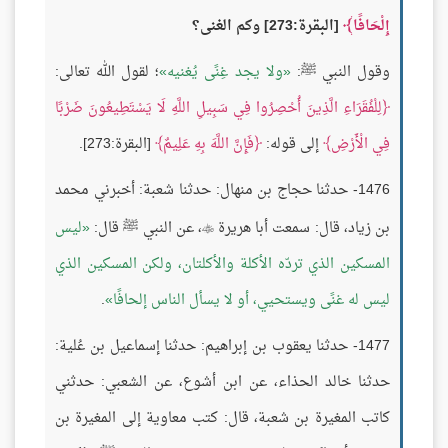
إِلْحَافًا
[البقرة:273] وكم الغنى؟
وقول النبي ﷺ:
ولا يجد غِنًى يُغنيه
؛ لقول الله تعالى:
لِلْفُقَرَاءِ الَّذِينَ أُحْصِرُوا فِي سَبِيلِ اللَّهِ لَا يَسْتَطِيعُونَ ضَرْبًا
فِي الْأَرْضِ
إلى قوله:
فَإِنَّ اللَّهَ بِهِ عَلِيمٌ
[البقرة:273].
1476- حدثنا حجاج بن منهال: حدثنا شعبة: أخبرني محمد
بن زياد، قال: سمعت أبا هريرة
، عن النبي ﷺ قال:
ليس

المسكين الذي تردّه الأكلة والأكلتان، ولكن المسكين الذي
ليس له غنًى ويستحيي، أو لا يسأل الناس إلحافًا
.
1477- حدثنا يعقوب بن إبراهيم: حدثنا إسماعيل بن عُلية:
حدثنا خالد الحذاء، عن ابن أشوع، عن الشعبي: حدثني
كاتب المغيرة بن شعبة، قال: كتب معاوية إلى المغيرة بن