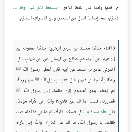
ج: نعم؛ ولهذا في اللفظ الآخر:
يسخط لكم قيل وقال
،
مُحرَّمٌ، نعم، إضاعة المال من التبذير، ومن الإسراف المحرَّم.
...............
1478- حدثنا محمد بن غرير الزهري: حدثنا يعقوب بن
إبراهيم، عن أبيه، عن صالح بن كيسان، عن ابن شهابٍ قال:
أخبرني عامر بن سعد، عن أبيه قال: أعطى رسول الله ﷺ
رهطًا وأنا جالسٌ فيهم. قال: فترك رسول الله ﷺ منهم رجلًا
لم يُعطه، وهو أعجبهم إليَّ، فقمتُ إلى رسول الله ﷺ
فساررته، فقلت: ما لك عن فلانٍ؟! والله إني لأراه مؤمنًا.
قال:
أو مسلمًا
. قال: فسكت قليلًا، ثم غلبني ما أعلم فيه،
فقلت: يا رسول الله، ما لك عن فلانٍ؟! والله إني لأراه