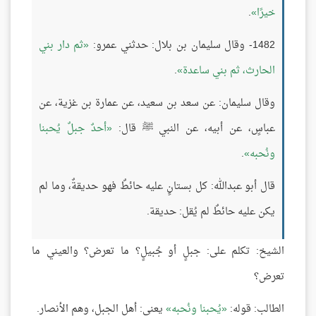
خيرًا
.
1482- وقال سليمان بن بلال: حدثني عمرو:
ثم دار بني
الحارث، ثم بني ساعدة
.
وقال سليمان: عن سعد بن سعيد، عن عمارة بن غزية، عن
عباسٍ، عن أبيه، عن النبي ﷺ قال:
أحدٌ جبلٌ يُحبنا
ونُحبه
.
قال أبو عبدالله: كل بستانٍ عليه حائطٌ فهو حديقةٌ، وما لم
يكن عليه حائطٌ لم يُقل: حديقة.
الشيخ: تكلم على: جبلٍ أو جُبيلٍ؟ ما تعرض؟ والعيني ما
تعرض؟
الطالب: قوله:
يُحبنا ونُحبه
يعني: أهل الجبل، وهم الأنصار.