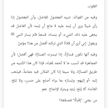
القلوب.
وفيه من الفوائد: تنبيه المفضول للفاضل، وأن المفضول إذا
رأى شيئًا يرى أن يُنبه عليه لا مانع أن يُنبه؛ لأن الفاضل قد
يخفى عليه ذلك الشيء، أو ينساه، فسعدٌ قام يسار النبي ﷺ
ويقول: إني أرى أن فلانًا الذي تركته أفضل من هذا! مؤمنٌ.
وفيه أنها تكون مُسارَّةً، إذا تيسرت المسارَّة فهي أفضل؛ لأن
المجاهرة قد تُسبب ما لا تُحمد عُقباه، فإذا كان هذا التَّنبيه من
طريق المسارَّة، ولا سيما إذا كان المكان فيه جماعةٌ، فيذهب
إليه -أو إليهم- ويُسارّه بما يراه أصلح على حسبٍ، ولا يُلحّ،
الفائدة: ألا يُلحّ، يُنبّه ويترك الإلحاح. نعم.
س: يعني: "إقبالًا" مُصحَّفة؟