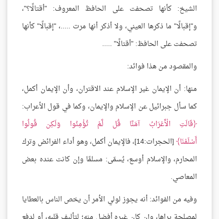
الشيخ: كأنها تصحفت على الحافظ المعروف: "أقتالًا؟"،
و"إقبالًا" ما ذكرها العيني، ولا أذكر أنها مرت .....، "إقبالًا" كأنها
تصحفت على الحافظ: "أقتالًا" .....
والمقصود من هذا فوائد:
منها: أن الإيمان غير الإسلام عند الاقتران، وأن الإيمان أكمل،
كما سأل جبرائيل عن الإسلام والإيمان، وكما في قول الأعراب:
قَالَتِ الْأَعْرَابُ آمَنَّا قُل لَّمْ تُؤْمِنُوا وَلَكِن قُولُوا
أَسْلَمْنَا
[الحجرات:14]، فالإيمان أكمل، وهو أداء الفرائض وترك
المحارم، والإسلام أوسع، يُسمّى: مسلمًا وإن كانت عنده بعض
المعاصي.
وفيه من الفوائد: أنه يجوز لولي الأمر أن يخص الناس بالعطايا
لمصلحةٍ يراها، وإن كان غيره أفضل منه؛ لتأليف قلبه، أو لدفع