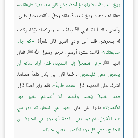
ريحٌ شديدةٌ، فلا يقومنَّ أحدٌ، ومَن كان معه بعيرٌ فليعقله
،
فعقلناها، وهبت ريحٌ شديدةٌ، فقام رجلٌ، فألقته بجبل طيئ.
وأهدى ملك أيلة للنبي ﷺ بغلةً بيضاء، وكساه بُرْدًا، وكتب
له ببحرهم، فلما أتى وادي القرى قال للمرأة:
كم جاء
حديقتك؟
قالت: عشرة أوسقٍ، خرص رسول الله ﷺ. فقال
النبي ﷺ:
إني مُتعجلٌ إلى المدينة، فمَن أراد منكم أن
يتعجل معي فليتعجل
، فلما قال ابن بكار كلمةً معناها:
أشرف على المدينة قال:
هذه طابةٌ
، فلما رأى أحدًا قال:
هذا جُبيلٌ يُحبنا ونُحبه، ألا أُخبركم بخير دور
الأنصار؟
قالوا: بلى. قال:
دور بني النجار، ثم دور بني
عبد الأشهل، ثم دور بني ساعدة -أو دور بني الحارث بن
الخزرج- وفي كل دور الأنصار –يعني: خيرًا
.