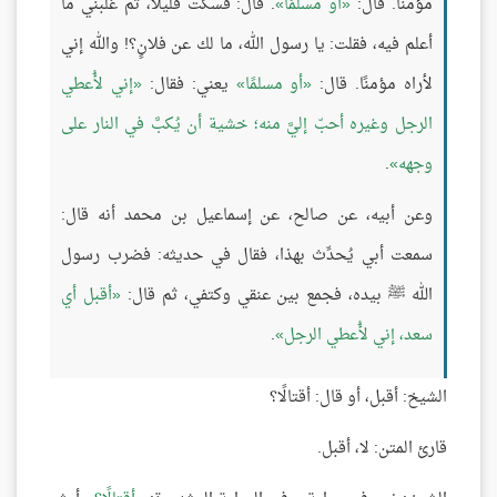
مؤمنًا. قال:
أو مسلمًا
. قال: فسكت قليلًا، ثم غلبني ما
أعلم فيه، فقلت: يا رسول الله، ما لك عن فلانٍ؟! والله إني
لأراه مؤمنًا. قال:
أو مسلمًا
يعني: فقال:
إني لأُعطي
الرجل وغيره أحبّ إليَّ منه؛ خشية أن يُكبَّ في النار على
وجهه
.
وعن أبيه، عن صالح، عن إسماعيل بن محمد أنه قال:
سمعت أبي يُحدِّث بهذا، فقال في حديثه: فضرب رسول
الله ﷺ بيده، فجمع بين عنقي وكتفي، ثم قال:
أقبل أي
سعد، إني لأُعطي الرجل
.
الشيخ: أقبل، أو قال: أقتالًا؟
قارئ المتن: لا، أقبل.