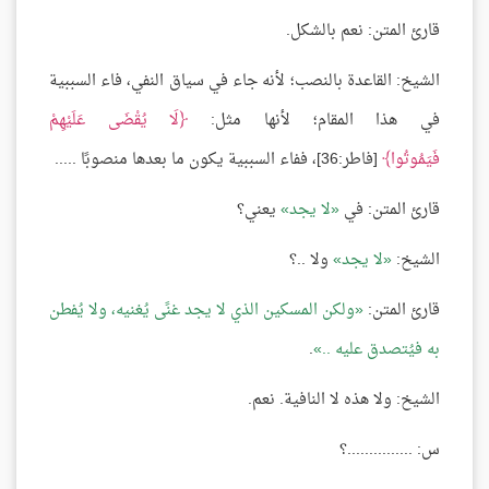
قارئ المتن: نعم بالشكل.
الشيخ: القاعدة بالنصب؛ لأنه جاء في سياق النفي، فاء السببية
في هذا المقام؛ لأنها مثل:
لَا يُقْضَى عَلَيْهِمْ
فَيَمُوتُوا
[فاطر:36]، ففاء السببية يكون ما بعدها منصوبًا .....
قارئ المتن: في
لا يجد
يعني؟
الشيخ:
لا يجد
ولا ..؟
قارئ المتن:
ولكن المسكين الذي لا يجد غنًى يُغنيه، ولا يُفطن
به فيُتصدق عليه ..
.
الشيخ: ولا هذه لا النافية. نعم.
س: ...............؟