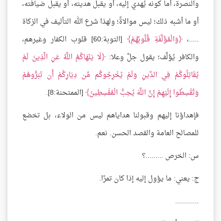
والنصرة، أما كونه يُهدي إليه، أو يقبل هديته، أو يقبل ضيافته،
أو ما أشبه ذلك؛ ليس موالاةً؛ ولهذا شرع الله التأليف في الزكاة
.....،
وَالْمُؤَلَّفَةِ قُلُوبُهُمْ
[التوبة:60] قلوب الكفار وغيرهم،
والكافر يُؤلَّف؛ يقول جلَّ وعلا:
لَا يَنْهَاكُمُ اللَّهُ عَنِ الَّذِينَ لَمْ
يُقَاتِلُوكُمْ فِي الدِّينِ وَلَمْ يُخْرِجُوكُم مِّن دِيَارِكُمْ أَن تَبَرُّوهُمْ
وَتُقْسِطُوا إِلَيْهِمْ إِنَّ اللَّهَ يُحِبُّ الْمُقْسِطِينَ
[الممتحنة:8].
فإهداؤنا إليهم وقبولنا هداياهم ليس من الولاء، بل تخضع
للمصالح العامة والقصد الحسن. نعم.
س: الخرص .........؟
ج: يعني: ما يؤول إليه إذا كان تمرًا.
............