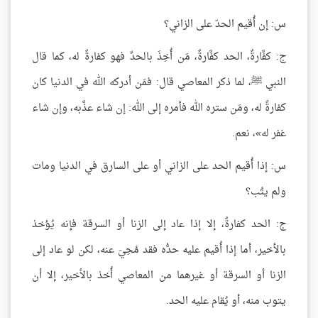
س: إن أُقيم الحدّ على الزاني؟
ج: كفَّارةٌ، الحد كفَّارةٌ، مَن أُخِذَ بالحدِّ فهو كفارةٌ له، كما قال
النبي ﷺ، لما ذكر المعاصي قال: فمَن أدركه الله في الدنيا كان
كفارةً له، ومَن ستره الله فأمره إلى الله: إن شاء عذَّبه، وإن شاء
غفر له»، نعم.
س: إذا أُقيم الحد على الزاني أو على السارق في الدنيا ومات
ولم يتُب؟
ج: الحد كفارةٌ، إلا إذا عاد إلى الزنا أو السرقة فإنه يُؤخذ
بالأخير، أما إذا أُقيم عليه حدُّه فقد مُحِيَ عنه، لكن لو عاد إلى
الزنا أو السرقة أو غيرهما من المعاصي أُخذ بالأخير، إلا أن
يتوب منه، أو يُقام عليه الحد.