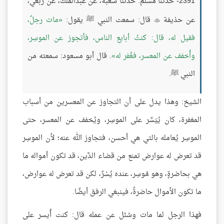
2391- حدثنا مسلم: حدثنا شعبة، عن عبدالملك، عن ربعي،
عن حذيفة
قال: سمعت النبي ﷺ يقول:
مات رجلٌ،

فقيل له، قال: كنتُ أبايع الناس، فأتجوز عن الموسِر،
وأُخفف عن المعسر، فغُفر له
. قال أبو مسعود: سمعته من
النبي ﷺ.
الشيخ: وهذا يدل على أن التجاوز عن المعسرين من أسباب
المغفرة، كان يُيَسِّر على الموسِر، ويُخفف عن المعسر، حتى
الموسِر يُعامله بالتي هي أحسن، فتجاوز الله عنه؛ لأن الموسِر
قد تعرض له عوارض تمنع من قضاء الدَّين، قد تكون أمواله ما
هي بحاضرةٍ، وهو مُوسِر، عنده يُسْرٌ، لكن قد تعرض له عوارض،
ما تكون الأموال حاضرةً، فينبغي الرفق أيضًا.
فهذا الرجل لما مات وسُئل عن عمله قال: كنت أُيسر على