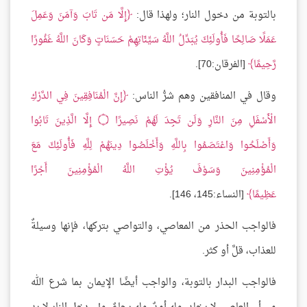
بالتوبة من دخول النار؛ ولهذا قال:
إِلَّا مَن تَابَ وَآمَنَ وَعَمِلَ
عَمَلًا صَالِحًا فَأُولَئِكَ يُبَدِّلُ اللَّهُ سَيِّئَاتِهِمْ حَسَنَاتٍ وَكَانَ اللَّهُ غَفُورًا
رَّحِيمًا
[الفرقان:70].
وقال في المنافقين وهم شرُّ الناس:
إِنَّ الْمُنَافِقِينَ فِي الدَّرْكِ
الْأَسْفَلِ مِنَ النَّارِ وَلَن تَجِدَ لَهُمْ نَصِيرًا
۝
إِلَّا الَّذِينَ تَابُوا
وَأَصْلَحُوا وَاعْتَصَمُوا بِاللَّهِ وَأَخْلَصُوا دِينَهُمْ لِلَّهِ فَأُولَئِكَ مَعَ
الْمُؤْمِنِينَ وَسَوْفَ يُؤْتِ اللَّهُ الْمُؤْمِنِينَ أَجْرًا
عَظِيمًا
[النساء:145، 146].
فالواجب الحذر من المعاصي، والتواصي بتركها، فإنها وسيلةٌ
للعذاب، قلَّ أو كثر.
فالواجب البدار بالتوبة، والواجب أيضًا الإيمان بما شرع الله