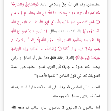
عظيمتان، وقد قال الله جلَّ وعلا في الآية:
وَالسَّارِقُ وَالسَّارِقَةُ
فَاقْطَعُوا أَيْدِيَهُمَا جَزَاءً بِمَا كَسَبَا نَكَالًا مِّنَ اللَّهِ وَاللَّهُ عَزِيزٌ حَكِيمٌ
۝
فَمَن تَابَ مِن بَعْدِ ظُلْمِهِ وَأَصْلَحَ فَإِنَّ اللَّهَ يَتُوبُ عَلَيْهِ إِنَّ اللَّهَ
غَفُورٌ رَّحِيمٌ
[المائدة:38، 39]، وقال:
وَالَّذِينَ لَا يَدْعُونَ مَعَ اللَّهِ
إِلَهًا آخَرَ ولَا يَقْتُلُونَ النَّفْسَ الَّتِي حَرَّمَ اللَّهُ إِلَّا بِالْحَقِّ ولَا يَزْنُونَ
وَمَن يَفْعَلْ ذَلِكَ يَلْقَ أَثَامًا
۝
يُضَاعَفْ لَهُ الْعَذَابُ يَوْمَ الْقِيَامَةِ
وَيخْلُدْ فِيهِ مُهَانًا
[الفرقان:68، 69]، فدل على أن القاتل والزاني
يخلد، لكنه خلودٌ له نهاية؛ لأن العرب تُطلق الخلود على المدة
الطويلة، كما في قول الشاعر: "أقاموا فأخلدوا".
المقصود أن العاصي قد يخلد في النار، لكنه خلودٌ له نهايةٌ، له
أمدٌ، ثم ينتهي بفضل الله ورحمته.
أما التائبون لا، التائبون لا يدخلون النار، التائب قد منعه الله