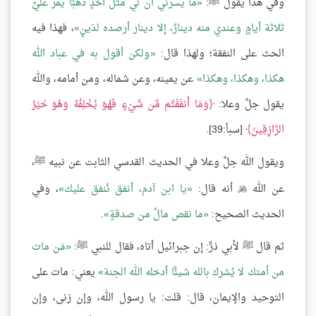
وفي هذا يقول ﷺ:
ما يسرني أن لي مثل أُحُدٍ ذهبًا يمر عليَّ
ثلاثة أيامٍ وعندي منه دينارٌ، إلا دينار أرصده لدَينٍ
، فهذا فيه
الحث على النفقة؛ ولهذا قال:
ولكن أقول به في عباد الله
هكذا، وهكذا، وهكذا
عن يمينه، وعن شماله، ومن أمامه، والله
يقول جلَّ وعلا:
وَمَا أَنفَقْتُم مِّن شَيْءٍ فَهُوَ يُخْلِفُهُ وَهُوَ خَيْرُ
الرَّازِقِينَ
[سبأ:39].
ويقول الله جلَّ وعلا في الحديث القدسي الثابت عن نبيه ﷺ،
عن الله
أنه قال:
يا ابن آدم، أنفق نُنفق عليك
، وفي

الحديث الصحيح:
ما نقص مالٌ من صدقةٍ
.
ثم قال ﷺ لأبي ذرٍّ: إن جبرائيل أتاه، فقال للنبي ﷺ:
مَن مات
من أمتك لا يُشرك بالله شيئًا أدخله الله الجنة
يعني: مات على
التوحيد والإيمان، قال: قلت: يا رسول الله، وإن زنى، وإن