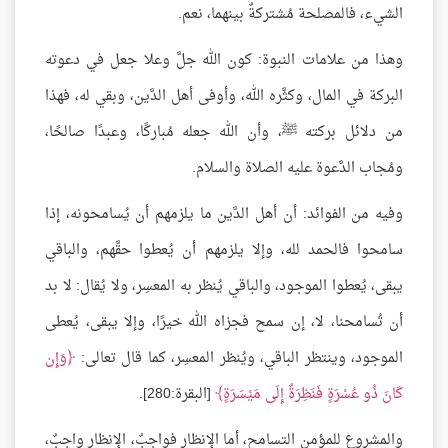
الشيء، فالمصلحة مُشتركةٌ بينهما، نعم.
وهذا من علامات النبوة: كون الله جلَّ وعلا جعل في دعوته
البركة في المال، وكثَّره الله، وأوفى أهل الدَّين، وبقي له، فهذا
من دلائل بركته ﷺ، وأن الله جعله مُباركًا، وعبدًا صالحًا،
ومُجاب الدَّعوة عليه الصلاة والسلام.
وفيه من الفوائد: أن أهل الدَّين ما يلزمهم أن يُسامحونه، إذا
سامحوا فالحمد لله، وإلا يلزمهم أن يُعطوا حقَّهم، والباقي
يبقى، يُعطوا الموجود، والباقي يُنظر به المعسِر، ولا يُقال: لا بد
أن تُسامحنا، لا، إن سمح فجزاه الله خيرًا، وإلا يبقى، يُعطى
الموجود، وينتظر الباقي، ويُنظر المعسِر، كما قال تعالى:
وَإِن
كَانَ ذُو عُسْرَةٍ فَنَظِرَةٌ إِلَى مَيْسَرَةٍ
[البقرة:280].
والمشروع للمؤمن التسامح، أما الإنظار فواجبٌ، الإنظار واجبٌ،