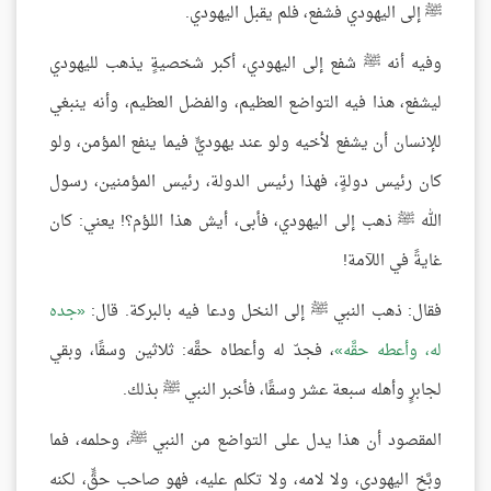
ﷺ إلى اليهودي فشفع، فلم يقبل اليهودي.
وفيه أنه ﷺ شفع إلى اليهودي، أكبر شخصيةٍ يذهب لليهودي
ليشفع، هذا فيه التواضع العظيم، والفضل العظيم، وأنه ينبغي
للإنسان أن يشفع لأخيه ولو عند يهوديٍّ فيما ينفع المؤمن، ولو
كان رئيس دولةٍ، فهذا رئيس الدولة، رئيس المؤمنين، رسول
الله ﷺ ذهب إلى اليهودي، فأبى، أيش هذا اللؤم؟! يعني: كان
غايةً في اللآمة!
فقال: ذهب النبي ﷺ إلى النخل ودعا فيه بالبركة. قال:
جده
له، وأعطه حقَّه
، فجدّ له وأعطاه حقَّه: ثلاثين وسقًا، وبقي
لجابرٍ وأهله سبعة عشر وسقًا، فأخبر النبي ﷺ بذلك.
المقصود أن هذا يدل على التواضع من النبي ﷺ، وحلمه، فما
وبَّخ اليهودي، ولا لامه، ولا تكلم عليه، فهو صاحب حقٍّ، لكنه