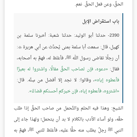
الحقِّ، وعن فعل الحقِّ. نعم.
باب استقراض الإبل
2390- حدثنا أبو الوليد: حدثنا شعبة: أخبرنا سلمة بن
كهيل، قال: سمعت أبا سلمة بمنى يُحدِّث عن أبي هريرة
:

أن رجلًا تقاضى رسول الله ﷺ، فأغلظ له، فهمَّ به أصحابه،
فقال:
دعوه، فإن لصاحب الحقِّ مقالًا، واشتروا له بعيرًا
فأعطوه إياه
، وقالوا: لا نجد إلا أفضل من سِنِّه. قال:
اشتروه، فأعطوه إياه، فإن خيركم أحسنكم قضاءً
.
الشيخ: وهذا فيه الحلم والتَّحمل من صاحب الحقِّ إذا طلب
حقَّه، ولو أساء الأدب بالكلام لا بد أن يتحمل؛ ولهذا جاء إلى
النبي ﷺ رجلٌ يطلب منه حقًّا عليه، فأغلظ للنبي ﷺ، فهمَّ به