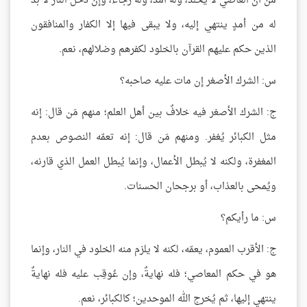
من أن العاصي لا يخلد، وله أمدٌ، وله رجاءٌ، وإن دخل النار لا بد
له من أمدٍ ينتهي إليه، ولا يبقى فيها إلا الكفار والمنافقون
الذين حكم عليهم القرآن بالخلود لكفرهم وضلالهم، نعم.
س: الشرك الأصغر إن مات عليه صاحبه؟
ج: الشرك الأصغر فيه خلافٌ بين أهل العلم؛ منهم مَن قال: إنه
مثل الكبائر يُغفر. ومنهم مَن قال: إنه تعمّه النصوص بعدم
المغفرة، ولكنه لا يُبطل الأعمال، وإنما يُبطل العمل الذي قارنه،
ويُمحى بالعذاب، أو برجحان الحسنات.
س: ما رأيكم؟
ج: الأقرب العموم، يعمّه، لكنه لا يلزم منه الخلود في النار، وإنما
هو في حكم المعاصي؛ فله نهايةٌ، وإن عُوقِب عليه فله نهايةٌ
ينتهي إليها، ثم يُخرج الله الموحدين؛ كالكبائر، نعم.