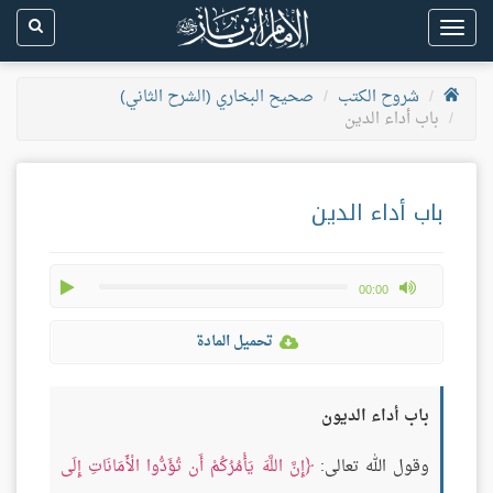
Toggle
navigation
شروح الكتب
صحيح البخاري (الشرح الثاني)
باب أداء الدين
باب أداء الدين
play
max volume
00:00
تحميل المادة
باب أداء الديون
وقول الله تعالى:
إِنَّ اللَّهَ يَأْمُرُكُمْ أَن تُؤَدُّوا الْأَمَانَاتِ إِلَى