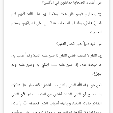
س: أغنياء الصحابة يدخلون في الأقلين؟
ج: يدخلون فيمَن قال هكذا وهكذا، إن شاء الله؛ لأنهم لهم
فضلٌ خاصٌّ، وفقراء الصحابة مُقدَّمون على أغنيائهم، يعمّهم
الحديث.
س: فيه دليلٌ على فضل الفقير؟
ج: الفقر لا يُتعمد، فضل الفقر إذا صبر عليه العبدُ وقد أُصيب به،
ما يبحث عنه، إذا صبر عليه .....، ابتُلِيَ به وصبر عليه ولم
يجزع.
لكن مَن رزقه الله الغنى وأنفق صار أفضل؛ لأنه صار غنيًّا شاكرًا،
والصحيح أن الغني الشاكر أفضل من الفقير الصابر؛ لأن الغني
الشاكر جاءته الدنيا، وجاءته أسباب الشر، فحفظه الله وأعانه؛
ولهذا لما ذكر ﷺ فقراء المهاجرين وما فاتهم من المال، وعلَّمهم