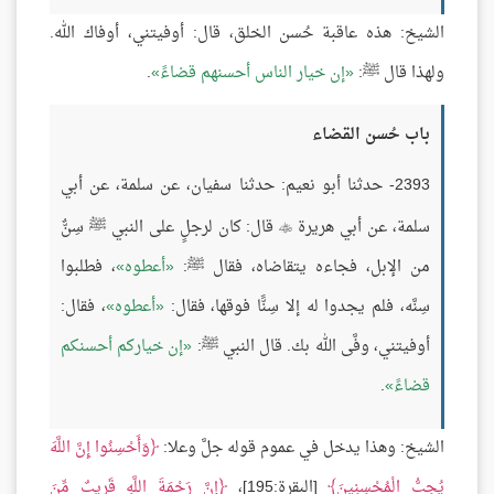
الشيخ: هذه عاقبة حُسن الخلق، قال: أوفيتني، أوفاك الله.
ولهذا قال ﷺ:
إن خيار الناس أحسنهم قضاءً
.
باب حُسن القضاء
2393- حدثنا أبو نعيم: حدثنا سفيان، عن سلمة، عن أبي
سلمة، عن أبي هريرة
قال: كان لرجلٍ على النبي ﷺ سِنٌّ

من الإبل، فجاءه يتقاضاه، فقال ﷺ:
أعطوه
، فطلبوا
سِنَّه، فلم يجدوا له إلا سِنًّا فوقها، فقال:
أعطوه
، فقال:
أوفيتني، وفَّى الله بك. قال النبي ﷺ:
إن خياركم أحسنكم
قضاءً
.
الشيخ: وهذا يدخل في عموم قوله جلَّ وعلا:
وَأَحْسِنُوا إِنَّ اللَّهَ
يُحِبُّ الْمُحْسِنِينَ
[البقرة:195]،
إِنَّ رَحْمَةَ اللَّهِ قَرِيبٌ مِّنَ