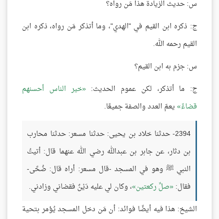
س: حديث الزيادة هذا مَن رواه؟
ج: ذكره ابن القيم في "الهدي"، وما أتذكر مَن رواه، ذكره ابن
القيم رحمه الله.
س: جزم به ابن القيم؟
ج: ما أتذكر، لكن عموم الحديث:
خير الناس أحسنهم
قضاءً
يعمّ العدد والصفة جميعًا.
2394- حدثنا خلاد بن يحيى: حدثنا مسعر: حدثنا محارب
بن دثار، عن جابر بن عبدالله رضي الله عنهما قال: أتيتُ
النبي ﷺ وهو في المسجد -قال مسعر: أراه قال: ضُحًى-
فقال:
صلِّ ركعتين
، وكان لي عليه دَيْنٌ فقضاني وزادني.
الشيخ: هذا فيه أيضًا فوائد: أن مَن دخل المسجد يُؤمر بتحية