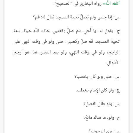
أتلفه الله
رواه البخاري في "الصحيح".
س: إذا جلس ولم يُصلِّ تحية المسجد يُقال له: قم؟
ج: يقول له: يا أخي، قم صلِّ ركعتين، جزاك الله خيرًا، سنة
تحية المسجد. قم صلِّ ركعتين. حتى ولو في وقت النهي على
الراجح، ولو في وقت النهي، ولو بعد العصر، هذا هو أرجح
الأقوال.
س: حتى ولو كان يخطب؟
ج: ولو كان الإمام يخطب.
س: ولو طال الفصل؟
ج: ولو، ما هناك مانعٌ.
س: ترى الوجوب؟