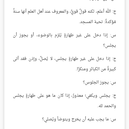
ج: الله أعلم، لكنه قولٌ قويٌّ، والمعروف عند أهل العلم أنها سنةٌ
مُؤكدةٌ: تحية المسجد.
س: إذا دخل على غير طهارةٍ يُلزم بالوضوء، أو يجوز أن
يجلس؟
ج: إذا دخل على غير طهارةٍ يجلس، لا يُصلِّ، وإذن فقد أتى
كبيرةً من الكبائر ومنكرًا.
س: يجوز الجلوس؟
ج: يجلس ويكفي؛ معذورٌ، إذا كان ما هو على طهارةٍ يجلس
والحمد لله.
س: ما يجب عليه أن يخرج ويتوضأ ويُصلي؟