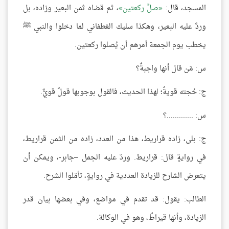
المسجد، قال:
صلِّ ركعتين
، ثم قضاه ثمن البعير وزاده، بل
وردَّ عليه البعير، وهكذا سليك الغطفاني لما دخلوا والنبي ﷺ
يخطب يوم الجمعة أمرهم أن يُصلوا ركعتين.
س: مَن قال أنها واجبةٌ؟
ج: حُجته قويةٌ؛ لهذا الحديث، فالقول بوجوبها قولٌ قويٌّ.
س: .............؟
ج: بلى، زاده قراريط، هذا من العدد، زاده من الثمن قراريط،
في روايةٍ قال: قراريط. وردّ عليه الجمل –جابر-، ويمكن أن
يتعرض الشارح للزيادة العددية في روايةٍ، تأمّلوا الشرح.
الطالب: يقول: قد تقدم في مواضع، وفي بعضها بيان قدر
الزيادة، وأنها قيراطٌ، وهو في الوكالة.