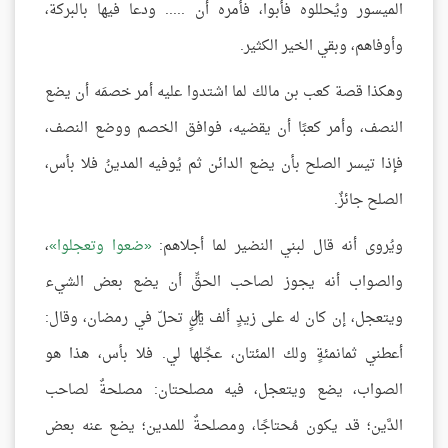
الميسور ويُحللوه فأبوا، فأمره أن ..... ودعا فيها بالبركة،
وأوفاهم، وبقي الخير الكثير.
وهكذا قصة كعب بن مالك لما اشتدوا عليه أمر خصمَه أن يضع
النصف، وأمر كعبًا أن يقضيه، فوافق الخصم ووضع النصف،
فإذا تيسر الصلح بأن يضع الدائن ثم يُوفيه المدينُ فلا بأس،
الصلح جائزٌ.
ويُروى أنه قال لبني النضير لما أجلاهم:
ضعوا وتعجلوا
،
والصواب أنه يجوز لصاحب الحقِّ أن يضع بعض الشيء
ويتعجل، إن كان له على زيدٍ ألف ريالٍ تحلّ في رمضان، وقال:
أعطني ثمانمئةٍ ولك المئتان، عجِّلها لي. فلا بأس، هذا هو
الصواب، يضع ويتعجل، فيه مصلحتان: مصلحةٌ لصاحب
الدَّين؛ قد يكون مُحتاجًا، ومصلحةٌ للمدين؛ يضع عنه بعض