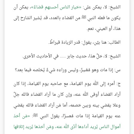
الشيخ: لا، يمكن على:
خيار الناس أحسنهم قضاءً
، يمكن أن
يكون ما فعله النبي ﷺ من القضاء بالعدد، قد يُشير الشارح إلى
هذا، أو العيني، نعم.
الطالب: هنا بيَّن، يقول: قدر الزيادة قيراطٌ.
الشيخ: لا، خلِّ هذا، حديث جابر ..... في الأحاديث الأخرى.
س: إذا مات وهو مُعْسِرٌ، وليس وراءه شيءٌ يُخلصه فيما بعد؟
ج: أمره إلى الله يوم القيامة، مع صاحبه يوم القيامة، إذا كان
أراد القضاء أوفى الله عنه، وإن كان ما أراد القضاء فالله جلَّ
وعلا يقضي بينه وبين خصمه، أما مَن أراد القضاء فالله يقضي
عنه يوم القيامة إذا مات مُعسرًا، يقول النبي ﷺ:
مَن أخذ
أموال الناس يُريد أداءها أدَّى الله عنه، ومَن أخذها يُريد إتلافها