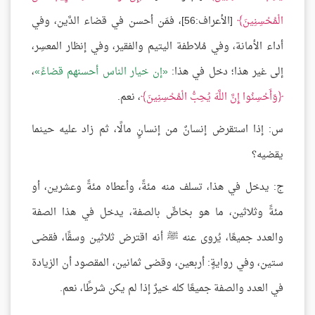
الْمُحْسِنِينَ
[الأعراف:56]، فمَن أحسن في قضاء الدَّين، وفي
أداء الأمانة، وفي مُلاطفة اليتيم والفقير، وفي إنظار المعسِر،
إلى غير هذا؛ دخل في هذا:
إن خيار الناس أحسنهم قضاءً
،
وَأَحْسِنُوا إِنَّ اللَّهَ يُحِبُّ الْمُحْسِنِينَ
، نعم.
س: إذا استقرض إنسانٌ من إنسانٍ مالًا، ثم زاد عليه حينما
يقضيه؟
ج: يدخل في هذا، تسلف منه مئةً، وأعطاه مئةً وعشرين، أو
مئةً وثلاثين، ما هو بخاصٍّ بالصفة، يدخل في هذا الصفة
والعدد جميعًا، يُروى عنه ﷺ أنه اقترض ثلاثين وسقًا، فقضى
ستين، وفي روايةٍ: أربعين، وقضى ثمانين، المقصود أن الزيادة
في العدد والصفة جميعًا كله خيرٌ إذا لم يكن شرطًا، نعم.