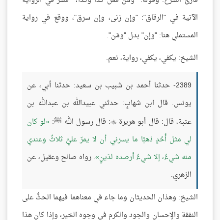
قارئ الشرح: وقوله: "ومَن فعل كذا وكذا؟" فُسِّر في الرواية
الآتية في "الرقاق": "وإن زنى، وإن سرق"، ووقع في رواية
المستملي هنا: "وإن" بدل "ومَن".
الشيخ: يكفي، يكفي، رواية، نعم.
2389- حدثنا أحمد بن شبيب بن سعيد: حدثنا أبي، عن
يونس. قال ابن شهابٍ: حدثني عبيدالله بن عبدالله بن
عتبة، قال: قال أبو هريرة
: قال رسول الله ﷺ:
لو كان

لي مثل أُحُدٍ ذهبًا ما يسرني أن لا يمرّ عليَّ ثلاثٌ وعندي
منه شيءٌ، إلا شيءٌ أرصده لدَينٍ
. رواه صالح وعقيل، عن
الزهري.
الشيخ: وهذان الحديثان وما جاء في معناهما فيهما الحثُّ على
النفقة والإحسان والجود والكرم في وجوه الخير، وإذا كان هذا