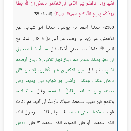
أَهْلِهَا وَإِذَا حَكَمْتُمْ بَيْنَ النَّاسِ أَن تَحْكُمُوا بِالْعَدْلِ إِنَّ اللَّهَ نِعِمَّا
يَعِظُكُم بِهِ إِنَّ اللَّهَ كَانَ سَمِيعًا بَصِيرًا
[النساء:58].
2388- حدثنا أحمد بن يونس: حدثنا أبو شهاب، عن
الأعمش، عن زيد بن وهب، عن أبي ذرٍّ
قال: كنتُ مع

النبي ﷺ، فلما أبصر –يعني: أُحُدًا- قال:
ما أُحبّ أنه تحول
لي ذهبًا يمكث عندي منه دينارٌ فوق ثلاثٍ، إلا دينارًا أرصده
لدَينٍ
، ثم قال:
إن الأكثرين هم الأقلون، إلا مَن قال
بالمال هكذا، وهكذا -وأشار أبو شهاب بين يديه، وعن
يمينه، وعن شماله-، وقليلٌ ما هم
، وقال:
مكانك
،
وتقدم غير بعيدٍ، فسمعتُ صوتًا، فأردتُ أن آتيه، ثم ذكرتُ
قوله:
مكانك حتى آتيك
، فلما جاء قلتُ: يا رسول الله،
الذي سمعت -أو قال: الصوت الذي سمعت-؟! قال:
وهل