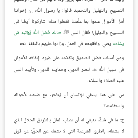
التسبيح والتهليل والتحميد قالوا: يا رسول الله، إن إخواننا
أهل الأموال علموا بما علَّمتنا ففعلوا مثله! شاركونا أيضًا في
التسبيح والتهليل! فقال النبي ﷺ:
ذلك فضل الله يُؤتيه مَن
يشاء
يعني: وافقوهم في العمل، وزادوا عليهم بالنفقة. نعم.
ومن أسباب فضل الصديق وتقدّمه على غيره: إنفاقه الأموال
في سبيل الله
: لنصر الدين، وحمايته للدين، وتأييد النبي

عليه الصلاة والسلام.
س: على هذا ينبغي للإنسان أن يُتاجر، مع ضبطه لأحواله
واستقامته؟
ج: ما في شكٍّ، ينبغي له أن يطلب المال بالطريق الحلال الذي
لا يشغله، بالطرق الشرعية التي لا تشغله عن الحقِّ: عن قول