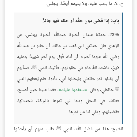
ج: لا، ما يجب عليه، ولا يتيمم أيضًا، يجلس.
باب: إذا قضى دون حقِّه أو حلله فهو جائزٌ
2395- حدثنا عبدان: أخبرنا عبدالله: أخبرنا يونس، عن
الزهري قال: حدثني ابن كعب بن مالك: أن جابر بن عبدالله
رضي الله عنهما أخبره: أن أباه قُتِلَ يوم أحدٍ شهيدًا وعليه
دَينٌ، فاشتد الغُرماء في حقوقهم، فأتيتُ النبي ﷺ، فسألهم
أن يقبلوا تمر حائطي ويُحللوا أبي، فأبوا، فلم يُعطهم النبي
ﷺ حائطي، وقال:
سنغدوا عليك
، فغدا علينا حين أصبح،
فطاف في النخل ودعا في ثمرها بالبركة، فجددتها،
فقضيتُهم، وبقي لنا من تمرها.
الشيخ: هذا من فضل الله، النبي ﷺ طلب منهم أن يأخذوا