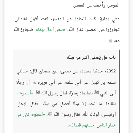
الموسِر، وأُخفف عن المعسِر.
وفي روايةٍ: كنت أتجاوز عن المعسر، كنت أقول لغلماني:
تجاوزوا عن المعسر. فقال الله:
نحن أحقّ بهذا
. فتجاوز الله
عنه
.

باب هل يُعطى أكبر من سِنِّه
2392- حدثنا مسدد، عن يحيى، عن سفيان قال: حدثني
سلمة بن كهيل، عن أبي سلمة، عن أبي هريرة
: أن رجلًا

أتى النبي ﷺ يتقاضاه بعيرًا، فقال رسول الله ﷺ:
أعطوه
،
فقالوا: ما نجد إلا سِنًّا أفضل من سِنِّه. فقال الرجل:
أوفيتني، أوفاك الله. فقال رسول الله ﷺ:
أعطوه، فإن من
خيار الناس أحسنهم قضاءً
.