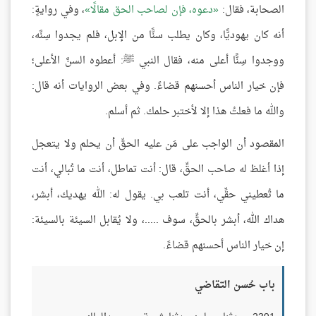
الصحابة، فقال:
دعوه، فإن لصاحب الحق مقالًا
، وفي روايةٍ:
أنه كان يهوديًّا، وكان يطلب سنًّا من الإبل، فلم يجدوا سِنَّه،
ووجدوا سِنًّا أعلى منه، فقال النبي ﷺ: أعطوه السنَّ الأعلى؛
فإن خيار الناس أحسنهم قضاءً. وفي بعض الروايات أنه قال:
والله ما فعلتُ هذا إلا لأختبر حلمك. ثم أسلم.
المقصود أن الواجب على مَن عليه الحقّ أن يحلم ولا يتعجل
إذا أغلظ له صاحب الحقِّ، قال: أنت تماطل، أنت ما تُبالي، أنت
ما تُعطيني حقِّي، أنت تلعب بي. يقول له: الله يهديك، أبشر،
هداك الله، أبشر بالحقِّ، سوف .....، ولا يُقابل السيئة بالسيئة:
إن خيار الناس أحسنهم قضاءً.
باب حُسن التقاضي