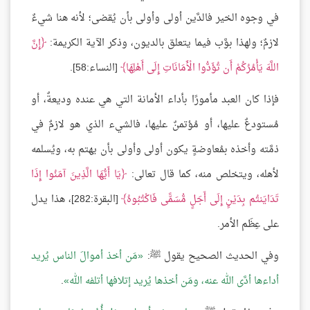
في وجوه الخير فالدَّين أولى وأولى بأن يُقضى؛ لأنه هنا شيءٌ
لازمٌ؛ ولهذا بوَّب فيما يتعلق بالديون، وذكر الآية الكريمة:
إِنَّ
اللَّهَ يَأْمُرُكُمْ أَن تُؤَدُّوا الْأَمَانَاتِ إِلَى أَهْلِهَا
[النساء:58].
فإذا كان العبد مأمورًا بأداء الأمانة التي هي عنده وديعةٌ، أو
مُستودعٌ عليها، أو مُؤتمنٌ عليها، فالشيء الذي هو لازمٌ في
ذمَّته وأخذه بمُعاوضةٍ يكون أولى وأولى بأن يهتم به، ويُسلمه
لأهله، ويتخلص منه، كما قال تعالى:
يَا أَيُّهَا الَّذِينَ آمَنُوا إِذَا
تَدَايَنتُم بِدَيْنٍ إِلَى أَجَلٍ مُّسَمًّى فَاكْتُبُوهُ
[البقرة:282]، هذا يدل
على عِظَم الأمر.
وفي الحديث الصحيح يقول ﷺ:
مَن أخذ أموالَ الناس يُريد
أداءها أدَّى الله عنه، ومَن أخذها يُريد إتلافها أتلفه الله
.