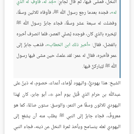
النخل، فمشى فيها، ثم قال لجابرٍ:
جُد له، فأوفِ له الذي
له
، فجده بعدما رجع رسول الله ﷺ، فأوفاه ثلاثين وسقًا،
وفضلت له سبعة عشر وسقًا، فجاء جابرٌ رسول الله ﷺ
ليُخبره بالذي كان، فوجده يُصلي العصر، فلما انصرف أخبره
بالفضل، فقال:
أخبر ذلك ابن الخطاب
، فذهب جابرٌ إلى
عمر فأخبره، فقال له عمر: لقد علمتُ حين مشى فيها رسول
الله ﷺ ليُباركنَّ فيها.
الشيخ: هذا يهوديٌّ، واليهود لُؤماء، أعداء، خصوم، له دَينٌ على
عبدالله بن حرام الذي قُتِل يوم أحدٍ
، أبو جابر، كان لهذا

اليهودي ثلاثون وسقًا من التمر، والوسق: ستون صاعًا، كما هو
معروفٌ، فجاء جابرٌ إلى النبي ﷺ يطلب منه أن يشفع إلى
اليهودي لعله يتسامح ويأخذ ثمرة النخل عن دَينه، فجاء النبي