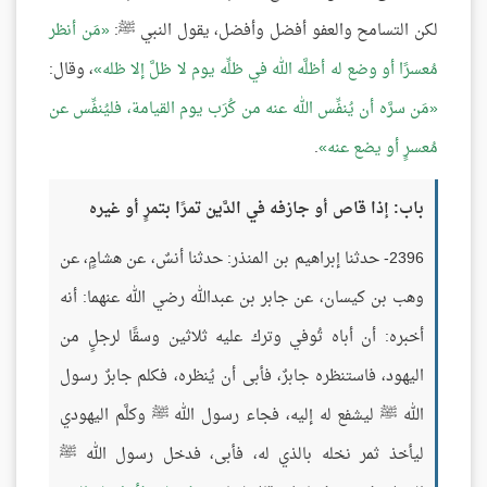
لكن التسامح والعفو أفضل وأفضل، يقول النبي ﷺ:
مَن أنظر
مُعسرًا أو وضع له أظلَّه الله في ظلِّه يوم لا ظلَّ إلا ظله
، وقال:
مَن سرَّه أن يُنفِّس الله عنه من كُرَب يوم القيامة، فليُنفِّس عن
مُعسرٍ أو يضع عنه
.
باب: إذا قاص أو جازفه في الدَّين تمرًا بتمرٍ أو غيره
2396- حدثنا إبراهيم بن المنذر: حدثنا أنسٌ، عن هشامٍ، عن
وهب بن كيسان، عن جابر بن عبدالله رضي الله عنهما: أنه
أخبره: أن أباه تُوفي وترك عليه ثلاثين وسقًا لرجلٍ من
اليهود، فاستنظره جابرٌ، فأبى أن يُنظره، فكلم جابرٌ رسول
الله ﷺ ليشفع له إليه، فجاء رسول الله ﷺ وكلَّم اليهودي
ليأخذ ثمر نخله بالذي له، فأبى، فدخل رسول الله ﷺ