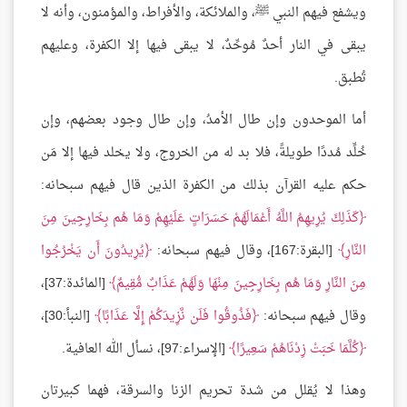
ويشفع فيهم النبي ﷺ، والملائكة، والأفراط، والمؤمنون، وأنه لا
يبقى في النار أحدٌ مُوحِّدٌ، لا يبقى فيها إلا الكفرة، وعليهم
تُطبق.
أما الموحدون وإن طال الأمدُ، وإن طال وجود بعضهم، وإن
خُلِّد مُددًا طويلةً، فلا بد له من الخروج، ولا يخلد فيها إلا مَن
حكم عليه القرآن بذلك من الكفرة الذين قال فيهم سبحانه:
كَذَلِكَ يُرِيهِمُ اللَّهُ أَعْمَالَهُمْ حَسَرَاتٍ عَلَيْهِمْ وَمَا هُم بِخَارِجِينَ مِنَ
النَّارِ
[البقرة:167]، وقال فيهم سبحانه:
يُرِيدُونَ أَن يَخْرُجُوا
مِنَ النَّارِ وَمَا هُم بِخَارِجِينَ مِنْهَا وَلَهُمْ عَذَابٌ مُّقِيمٌ
[المائدة:37]،
وقال فيهم سبحانه:
فَذُوقُوا فَلَن نَّزِيدَكُمْ إِلَّا عَذَابًا
[النبأ:30]،
كُلَّمَا خَبَتْ زِدْنَاهُمْ سَعِيرًا
[الإسراء:97]، نسأل الله العافية.
وهذا لا يُقلل من شدة تحريم الزنا والسرقة، فهما كبيرتان