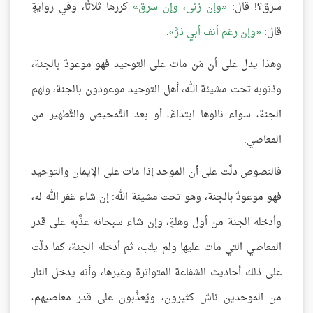
سرق؟! قال:
وإن زنى، وإن سرق
كررها ثلاثًا، وفي روايةٍ
قال:
وإن رغم أنف أبي ذرٍّ
.
وهذا يدل على أن مَن مات على التوحيد فهو موعودٌ بالجنة،
وذنوبه تحت مشيئة الله، أهل التوحيد موعودون بالجنة، ولهم
الجنة، سواء نالوها ابتداءً، أو بعد التَّمحيص والتَّطهير من
المعاصي.
فالنصوص دلَّت على أن الموحد إذا مات على الإيمان والتوحيد
فهو موعودٌ بالجنة، وهو تحت مشيئة الله: إن شاء غفر الله له،
وأدخله الجنة من أول وهلةٍ، وإن شاء سبحانه عذَّبه على قدر
المعاصي التي مات عليها ولم يتُب، ثم أدخله الجنة، كما دلَّت
على ذلك أحاديث الشفاعة المتواترة وغيرها، وأنه يدخل النار
من الموحدين ناسٌ كثيرون، ويُعذَّبون على قدر معاصيهم،