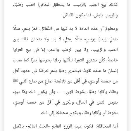
كذلك بيع العنب بالزبيب، ما يتحقق التماثل؛ العنب رطبٌ،
والزبيب يابسٌ، فما يكون التَّماثل.
ومعلومٌ أن هذه المادة لا بد فيها من التَّماثل: تمرٌ بتمرٍ، مثلًا
بمثلٍ، زبيبٌ بزبيبٍ، مثلًا بمثلٍ، لا بد، ولا يتحقق ذلك بين
العنب والزبيب، ولا بين الرطب والتمر، إلا في بيع العرايا
خاصةً، كأن يشتري الثمرة ليأكلها رطبًا بخرصها تمرًا كما تقدم،
إنسانٌ ما عنده نقودٌ، فيشتري رطبًا بتمرٍ خرصًا في حدود أقل
من خمسة أوسقٍ، في أقل من ثلاثمئة صاعٍ من صاع النبي ﷺ
رطبًا، يأكلها رطبًا، بشرط كون .....، وأن يكون ذلك يدًا بيدٍ،
يقبض الثمن في الحال، ويكون في أقل من خمسة أوسقٍ،
بشرط أن يأكلها رطبًا، ويكون محتاجًا إلى ذلك.
أما المحاقلة: فكونه يبيع الزرع القائم -الحبَّ القائم- بالكيل