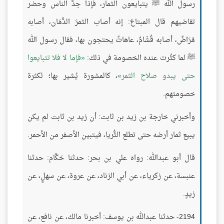
رسول الله ﷺ يتبايعون الثمار، فإذا جدَّ الناس وحضر
تقاضيهم قال المبتاع: إنه أصاب الثمرَ الدُّمَان، أصابه
مُرَاضٌ، أصابه قُشَامٌ، عاهاتٌ يحتجون بها، فقال رسول الله
ﷺ لما كثُرت عنده الخصومة في ذلك:
فإما لا فلا تتبايعوا
حتى يبدو صلاح الثمر
، كالمشورة يُشير بها؛ لكثرة
خصومتهم.
وأخبرني خارجة بن زيد بن ثابت: أن زيد بن ثابت لم يكن
يبيع ثمار أرضه حتى تطلع الثُّريا، فيتبين الأصفر من الأحمر.
قال أبو عبدالله: رواه علي بن بحر: حدثنا حَكَّام: حدثنا
عنبسة، عن زكرياء، عن أبي الزناد، عن عروة، عن سهلٍ، عن
زيدٍ.
2194- حدثنا عبدالله بن يوسف: أخبرنا مالك، عن نافع، عن