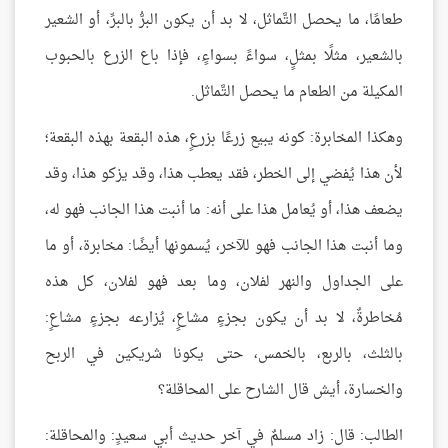
طعامًا، ما يحصل التَّماثل، لا بد أن يكون البرُّ بالبرِّ، أو الشعير
بالشعير، مثلًا بمثلٍ، سواءً بسواءٍ، فإذا باع الزرع بالحبوب
المكيلة من الطعام ما يحصل التَّماثل.
وهكذا المخابرة: كونه يبيع زرعًا بزرعٍ، هذه البقعة بهذه البقعة؛
لأن هذا يُفضي إلى الخطر، فقد يعطب هذا، وقد يزكو هذا، وقد
يضعف هذا، أو يُعامل هذا على أنه: ما أنبت هذا الجانب فهو له،
وما أنبت هذا الجانب فهو للآخر، يُسمونها أيضًا: مخابرة، أو ما
على الجداول والنهر لفلان، وما بعد فهو لفلان، كل هذه
مُخاطرةٌ، لا بد أن يكون بجزءٍ مشاعٍ، يُزارعه بجزءٍ مشاعٍ:
بالثلث، بالربع، بالخمس، حتى يكونا شريكين في الربح
والخسارة، أيش قال الشارح على المحاقلة؟
الطالب: قال: زاد مسلمٌ في آخر حديث أبي سعيدٍ: والمحاقلة: