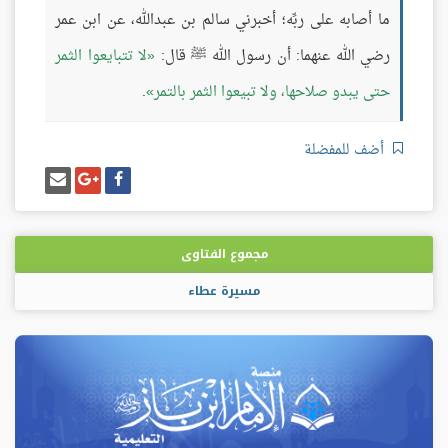
ما أصابه على ربِّه؛ أخبرني سالم بن عبدالله، عن ابن عمر
رضي الله عنهما: أن رسول الله ﷺ قال:
لا تتبايعوا الثمر
حتى يبدو صلاحها، ولا تبيعوا الثمر بالتمر
.
أضف للمفضلة
شارك
شارك
إرسل
على
على
إيميل
فيسبوك
غوغل
بلس
مجموع الفتاوى
مسيرة عطاء