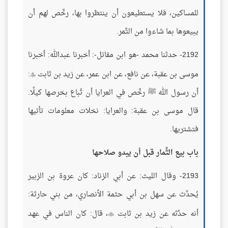
للمساكين، فلا يستطيعون أن ينتظروا بها، رخَّص لهم أن
يبيعوها بما شاءوا من التَّمر.
2192- حدثنا محمد -هو ابن مقاتل-: أخبرنا عبدالله: أخبرنا
موسى بن عقبة، عن نافع، عن ابن عمر، عن زيد بن ثابت
:

أن رسول الله ﷺ رخَّص في العرايا أن تُباع بخرصها كيلًا.
قال موسى بن عقبة: والعرايا: نخلات معلومات تأتيها
فتشتريها.
باب بيع الثِّمار قبل أن يبدو صلاحها
2193- وقال الليث: عن أبي الزناد: كان عروة بن الزبير
يُحدِّث عن سهل بن أبي حثمة الأنصاري، من بني حارثة:
أنه حدَّثه عن زيد بن ثابت
، قال: كان الناس في عهد
