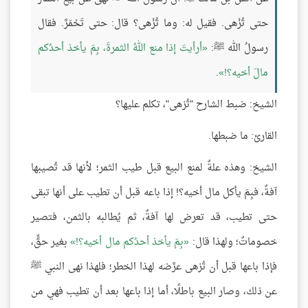
حتى تُزْهى. فقيل له: وما تُزْهى؟ قال: حتى تَحْمَرَّ. فقال
رسولُ الله ﷺ:
أرأيتَ إذا منع اللهُ الثمرةَ، بِمَ يأخذ أحدُكم
مالَ أخيه؟!
.
الشيخ: ضبط الشارح "تُزهى"، تكلم عليها؟
القارئ: ما ضبطها.
الشيخ: وهذه علةٌ لمنع البيع قبل طيب الثمر؛ لأنها قد تُصيبها
آفةٌ، فبِمَ يأكل مال أخيه؟! إذا باعه قبل أن تطيب على أنها تبقى
حتى تطيب، قد تعرض لها آفةٌ، ثم يُطالبه بالثمن، فتصير
خصوماتٌ؛ ولهذا قال:
بِمَ يأخذ أحدُكم مال أخيه؟!
بغير حقٍّ،
فإذا باعها قبل أن تُزهى عرَّضه لهذا الخطر؛ فلهذا نهى النبي ﷺ
عن ذلك، وصار البيع باطلًا، أما إذا باعها بعد أن تطيب فهي من