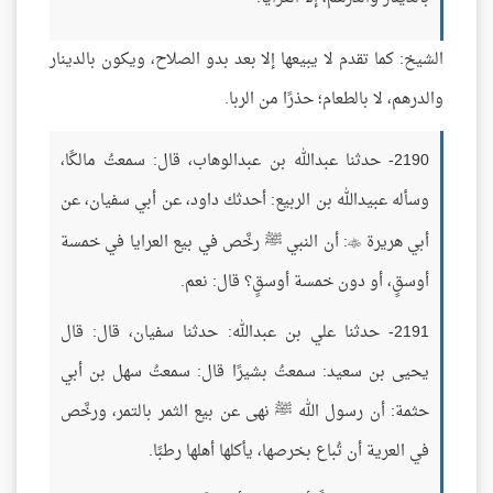
الشيخ: كما تقدم لا يبيعها إلا بعد بدو الصلاح، ويكون بالدينار
والدرهم، لا بالطعام؛ حذرًا من الربا.
2190- حدثنا عبدالله بن عبدالوهاب، قال: سمعتُ مالكًا،
وسأله عبيدالله بن الربيع: أحدثك داود، عن أبي سفيان، عن
أبي هريرة
: أن النبي ﷺ رخَّص في بيع العرايا في خمسة

أوسقٍ، أو دون خمسة أوسقٍ؟ قال: نعم.
2191- حدثنا علي بن عبدالله: حدثنا سفيان، قال: قال
يحيى بن سعيد: سمعتُ بشيرًا قال: سمعتُ سهل بن أبي
حثمة: أن رسول الله ﷺ نهى عن بيع الثمر بالتمر، ورخَّص
في العرية أن تُباع بخرصها، يأكلها أهلها رطبًا.