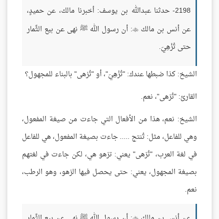
2198- حدثنا عبدالله بن يوسف: أخبرنا مالك، عن حميدٍ،
عن أنس بن مالك
: أن رسول الله ﷺ نهى عن بيع الثِّمار

حتى تُزْهِيَ.
الشيخ: كذا ضبطها عندك: "تُزْهِيَ"، أو "تُزهى" بالبناء للمجهول؟
القارئ: "تُزهى"، نعم.
الشيخ: نعم، هذا من الأفعال التي جاءت من صيغة المفعول،
وهي للفاعل، مثل: تُنتج ..... جاءت بصيغة المفعول، هي للفاعل
في لغة العرب، "تُزهى" يعني: تزهو هي، لكن جاءت في لغتهم
بصيغة المجهول، يعني: حتى يحصل فيها الزهو، وهو الرطب،
نعم.
عن أنس بن مالك
: أن رسول الله ﷺ نهى عن بيع الثِّمار
