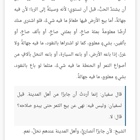
أن يشتدَّ الحبُّ، قبل أن تستوي؛ لأنه وسيلةٌ إلى الربا؛ لأن فيه
جهالةً، أما بيع الأرض فيها طعامٌ ما فيه شيءٌ، فلو اشترى منك
أرضًا معلومةً بمئة صاعٍ، أو بمئتي صاعٍ، أو بألف صاعٍ، أو
بألفين، بشيءٍ معلومٍ، كما لو اشتراها بالنقود، ما فيه جهالةٌ ولا
غررٌ، إذا باعه الأرض، أو باعه السيارة، أو باعه النخل بآلافٍ من
أصواع التمر أو الحنطة ما فيه شيءٌ، مثلما لو باع بالنقود،
بشيءٍ معلومٍ، ما فيه جهالةٌ.
قال سفيان: إنما أردتُ أن جابرًا من أهل المدينة. قيل
لسفيان: وليس فيه: نهى عن بيع الثمر حتى يبدو صلاحه؟
قال: لا.
الشيخ: لأن جابرًا أنصاريٌّ، وأهل المدينة عندهم نخلٌ، نعم.