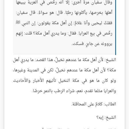
وقال سفيان مرةً أخرى: إلا أنه رخَّص في العرية يبيعها
أهلها بخرصها، يأكلونها رطبًا. قال: هو سواءٌ. قال سفيان:
فقلتُ ليحيى وأنا غلامٌ: إن أهل مكة يقولون: إن النبي ﷺ
رخَّص في بيع العرايا. فقال: وما يدري أهل مكة؟ قلت: إنهم
يروونه عن جابرٍ. فسكت.
الشيخ: لأن أهل مكة ما عندهم نخيلٌ، هذا القصد: ما يدري أهل
مكة؟ لأن أهل مكة ما عندهم نخيلٌ، لكن في المدينة وغيرها،
ولو كان ما هو في مكة النخيل تأتيهم الأخبار والأحاديث
والعرايا مثلما تقدم، نعم، شراء الرطب بالتمر خرصًا.
الطالب: كلامٌ على المحاقلة.
الشيخ: إيه؟