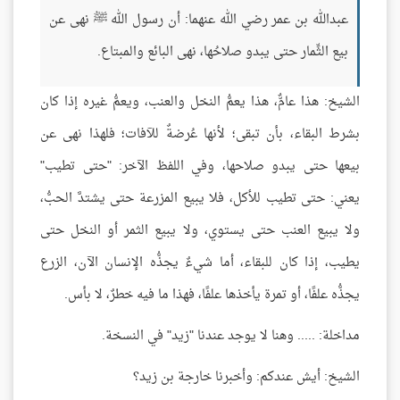
عبدالله بن عمر رضي الله عنهما: أن رسول الله ﷺ نهى عن
بيع الثِّمار حتى يبدو صلاحُها، نهى البائع والمبتاع.
الشيخ: هذا عامٌّ، هذا يعمُّ النخل والعنب، ويعمُّ غيره إذا كان
بشرط البقاء، بأن تبقى؛ لأنها عُرضةٌ للآفات؛ فلهذا نهى عن
بيعها حتى يبدو صلاحها، وفي اللفظ الآخر: "حتى تطيب"
يعني: حتى تطيب للأكل، فلا يبيع المزرعة حتى يشتدَّ الحبُّ،
ولا يبيع العنب حتى يستوي، ولا يبيع الثمر أو النخل حتى
يطيب، إذا كان للبقاء، أما شيءٌ يجذُّه الإنسان الآن، الزرع
يجذُّه علفًا، أو تمرة يأخذها علفًا، فهذا ما فيه خطرٌ، لا بأس.
مداخلة: ..... وهنا لا يوجد عندنا "زيد" في النسخة.
الشيخ: أيش عندكم: وأخبرنا خارجة بن زيد؟