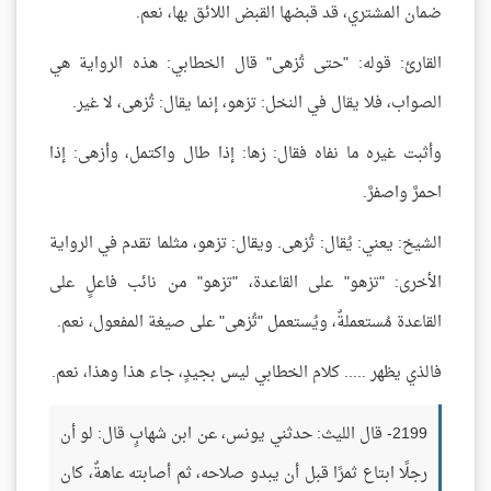
ضمان المشتري، قد قبضها القبض اللائق بها، نعم.
القارئ: قوله: "حتى تُزهى" قال الخطابي: هذه الرواية هي
الصواب، فلا يقال في النخل: تزهو، إنما يقال: تُزهى، لا غير.
وأثبت غيره ما نفاه فقال: زها: إذا طال واكتمل، وأزهى: إذا
احمرَّ واصفرَّ.
الشيخ: يعني: يُقال: تُزهى. ويقال: تزهو، مثلما تقدم في الرواية
الأخرى: "تزهو" على القاعدة، "تزهو" من نائب فاعلٍ على
القاعدة مُستعملةٌ، ويُستعمل "تُزهى" على صيغة المفعول، نعم.
فالذي يظهر ..... كلام الخطابي ليس بجيدٍ، جاء هذا وهذا، نعم.
2199- قال الليث: حدثني يونس، عن ابن شهابٍ قال: لو أن
رجلًا ابتاع ثمرًا قبل أن يبدو صلاحه، ثم أصابته عاهةٌ، كان