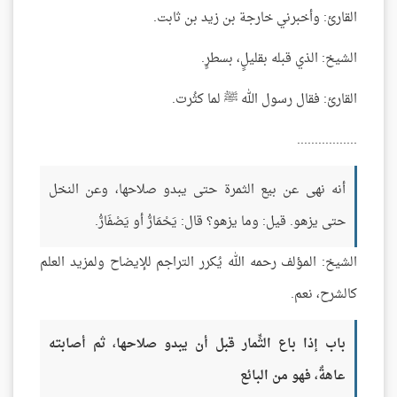
القارئ: وأخبرني خارجة بن زيد بن ثابت.
الشيخ: الذي قبله بقليلٍ، بسطرٍ.
القارئ: فقال رسول الله ﷺ لما كثُرت.
.................
أنه نهى عن بيع الثمرة حتى يبدو صلاحها، وعن النخل
حتى يزهو. قيل: وما يزهو؟ قال: يَحْمَارُّ أو يَصْفَارُّ.
الشيخ: المؤلف رحمه الله يُكرر التراجم للإيضاح ولمزيد العلم
كالشرح، نعم.
باب إذا باع الثِّمار قبل أن يبدو صلاحها، ثم أصابته
عاهةٌ، فهو من البائع