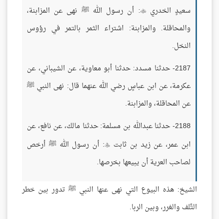
سعيدٍ الخدري
: أن رسول الله ﷺ نهى عن المزابنة،

والمحاقلة. والمزابنة: اشتراء الثمر بالتمر في رؤوس
النخل.
2187- حدثنا مسدد: حدثنا أبو معاوية، عن الشيباني، عن
عكرمة، عن ابن عباسٍ رضي الله عنهما قال: نهى النبي ﷺ
عن المحاقلة، والمزابنة.
2188- حدثنا عبدالله بن مسلمة: حدثنا مالك، عن نافع، عن
ابن عمر، عن زيد بن ثابت
: أن رسول الله ﷺ أرخص

لصاحب العرية أن يبيعها بخرصها.
الشيخ: هذه البيوع التي نهى عنها النبي ﷺ تدور بين خطر
التَّلف والغرر، وبين الربا.