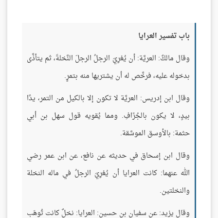
باب تفسير العرايا
وقال مالكٌ: العريَّة: أن يُعْرِيَ الرجلُ الرجلَ النَّخلةَ، ثم يتأذَّى
بدخوله عليه، فرخَّص له أن يشتريها منه بتمرٍ.
وقال ابن إدريس: العريَّة لا تكون إلا بالكيل من التمر، يدًا
بيدٍ، لا يكون بالجُزَافِ. ومما يُقويه قول سهل بن أبي
حثمة: بالأوسق الموسَّقة.
وقال ابن إسحاق في حديثه عن نافع، عن ابن عمر رضي
الله عنهما: كانت العرايا أن يُعْرِيَ الرجلُ في ماله النخلة
والنخلتين.
وقال يزيد: عن سفيان بن حسين: العرايا: نخلٌ كانت تُوهَب