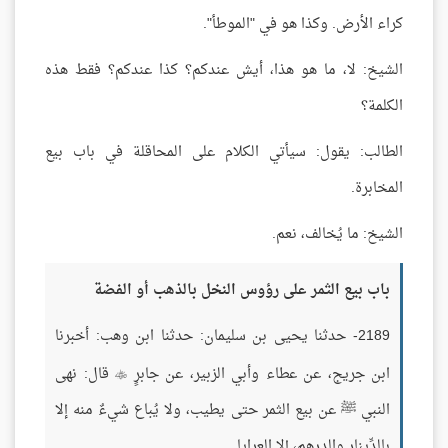
كراء الأرض. وكذا هو في "الموطأ".
الشيخ: لا، ما هو هذا، أيش عندكم؟ كذا عندكم؟ فقط هذه
الكلمة؟
الطالب: يقول: سيأتي الكلام على المحاقلة في باب بيع
المخابرة.
الشيخ: ما يُخالف، نعم.
باب بيع الثمر على رؤوس النخل بالذهب أو الفضة
2189- حدثنا يحيى بن سليمان: حدثنا ابن وهب: أخبرنا
ابن جريج، عن عطاء وأبي الزبير، عن جابرٍ
قال: نهى

النبي ﷺ عن بيع الثمر حتى يطيب، ولا يُباع شيءٌ منه إلا
بالدِّينار والدرهم، إلا العرايا.