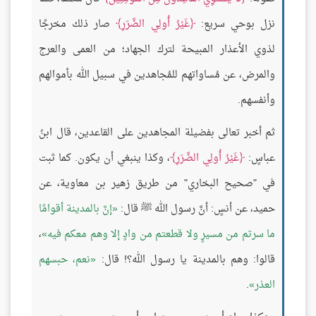
نزل بوحي سريع:
غَيْرُ أُولِي الضَّرَرِ
صار ذلك مخرجًا
لذوي الأعذار المبيحة لترك الجهاد؛ من العمى والعرج
والمرض، عن مُساواتهم للمُجاهدين في سبيل الله بأموالهم
وأنفسهم.
ثم أخبر تعالى بفضيلة المجاهدين على القاعدين، قال ابنُ
عباسٍ:
غَيْرُ أُولِي الضَّرَرِ
، وكذا ينبغي أن يكون. كما ثبت
في "صحيح البخاري" من طريق زهير بن معاوية، عن
حميد، عن أنسٍ: أنَّ رسول الله ﷺ قال:
إنَّ بالمدينة أقوامًا
ما سرتم من مسيرٍ ولا قطعتم من وادٍ إلا وهم معكم فيه
،
قالوا: وهم بالمدينة يا رسول الله؟! قال:
نعم، حبسهم
العذر
.