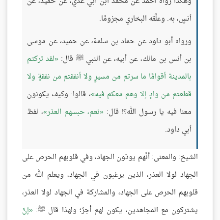
وهكذا رواه أحمد عن محمد ابن أبي عدي، عن حميد، عن
أنسٍ، به. وعلَّقه البخاري مجزومًا.
ورواه أبو داود عن حماد بن سلمة، عن حميد، عن موسى
بن أنس بن مالك، عن أبيه، عن النبي ﷺ قال:
لقد تركتم
بالمدينة أقوامًا ما سرتم من مسيرٍ ولا أنفقتم من نفقةٍ ولا
قطعتم من وادٍ إلا وهم معكم فيه
، قالوا: وكيف يكونون
معنا فيه يا رسول الله؟! قال:
نعم، حبسهم العذر
، لفظ
أبي داود.
الشيخ: والمعنى: أنَّهم يودّون الجهاد، وفي قلوبهم الحرص على
الجهاد لولا العذر، الذين يرغبون في الجهاد، ويعلم الله من
قلوبهم الحرص على الجهاد، والمشاركة في الجهاد لولا العذر،
يشتركون مع المجاهدين، يكون لهم أجرٌ؛ ولهذا قال ﷺ:
إنَّ