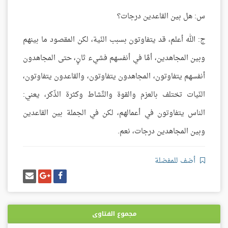
س: هل بين القاعدين درجات؟
ج: الله أعلم، قد يتفاوتون بسبب النّية، لكن المقصود ما بينهم
وبين المجاهدين، أمَّا في أنفسهم فشيء ثانٍ، حتى المجاهدون
أنفسهم يتفاوتون، المجاهدون يتفاوتون، والقاعدون يتفاوتون،
النّيات تختلف بالعزم والقوة والنَّشاط وكثرة الذّكر، يعني:
الناس يتفاوتون في أعمالهم، لكن في الجملة بين القاعدين
وبين المجاهدين درجات، نعم.
أضف للمفضلة
شارك
شارك
إرسل
على
على
إيميل
فيسبوك
غوغل
بلس
مجموع الفتاوى