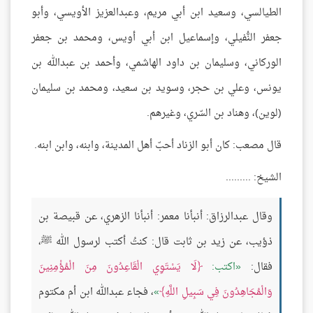
الطيالسي، وسعيد ابن أبي مريم، وعبدالعزيز الأويسي، وأبو
جعفر النُّفيلي، وإسماعيل ابن أبي أويس، ومحمد بن جعفر
الوركاني، وسليمان بن داود الهاشمي، وأحمد بن عبدالله بن
يونس، وعلي بن حجر، وسويد بن سعيد، ومحمد بن سليمان
(لوين)، وهناد بن السّري، وغيرهم.
قال مصعب: كان أبو الزناد أحبّ أهل المدينة، وابنه، وابن ابنه.
الشيخ: .........
وقال عبدالرزاق: أنبأنا معمر: أنبأنا الزهري، عن قبيصة بن
ذؤيب، عن زيد بن ثابت قال: كنتُ أكتب لرسول الله ﷺ،
فقال:
اكتب:
لَا يَسْتَوِي الْقَاعِدُونَ مِنَ الْمُؤْمِنِينَ
وَالْمُجَاهِدُونَ فِي سَبِيلِ اللَّهِ
، فجاء عبدالله ابن أم مكتوم