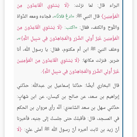
البراء قال: لما نزلت:
لَا يَسْتَوِي الْقَاعِدُونَ مِنَ
الْمُؤْمِنِينَ
قال النبي ﷺ:
ادعُ فلانًا
، فجاءه ومعه الدَّواة
واللّوح والكتف، فقال:
اكتب:
لَا يَسْتَوِي الْقَاعِدُونَ مِنَ
الْمُؤْمِنِينَ غَيْرُ أُولِي الضَّرَرِ وَالْمُجَاهِدُونَ فِي سَبِيلِ اللَّهِ
،
وخلف النبيّ ﷺ ابن أم مكتوم، فقال: يا رسول الله، أنا
ضرير. فنزلت مكانها:
لَا يَسْتَوِي الْقَاعِدُونَ مِنَ الْمُؤْمِنِينَ
غَيْرُ أُولِي الضَّرَرِ وَالْمُجَاهِدُونَ فِي سَبِيلِ اللَّهِ
.
قال البخاري أيضًا: حدَّثنا إسماعيل بن عبدالله: حدَّثني
إبراهيم بن سعد، عن صالح بن كيسان، عن ابن شهابٍ:
حدَّثني سهل بن سعد السَّاعدي: أنَّه رأى مروان بن الحكم
في المسجد، قال: فأقبلتُ حتى جلستُ إلى جنبه، فأخبرنا
أنَّ زيد بن ثابت أخبره أنَّ رسول الله ﷺ أملى عليَّ:
لَا