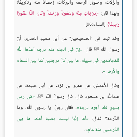
والزّلات، وحلول الرحمة والبركات، إحسانًا منه وتكريمًا؛
ولهذا قال:
دَرَجَاتٍ مِنْهُ وَمَغْفِرَةً وَرَحْمَةً وَكَانَ اللَّهُ غَفُورًا
رَحِيمًا
[النساء:96].
وقد ثبت في "الصحيحين" عن أبي سعيدٍ الخدري: أنَّ
رسول الله ﷺ قال:
إنَّ في الجنة مئة درجة أعدّها الله
للمُجاهدين في سبيله، ما بين كلِّ درجتين كما بين السماء
والأرض
.
وقال الأعمش: عن عمرو بن مُرّة، عن أبي عبيدة، عن
عبدالله بن مسعود قال: قال رسولُ الله ﷺ:
مَن رمى
بسهمٍ فله أجره درجة
، فقال رجلٌ: يا رسول الله، وما
الدَّرجة؟ فقال:
أما إنَّها ليست بعتبة أمك، ما بين
الدّرجتين مئة عام
.