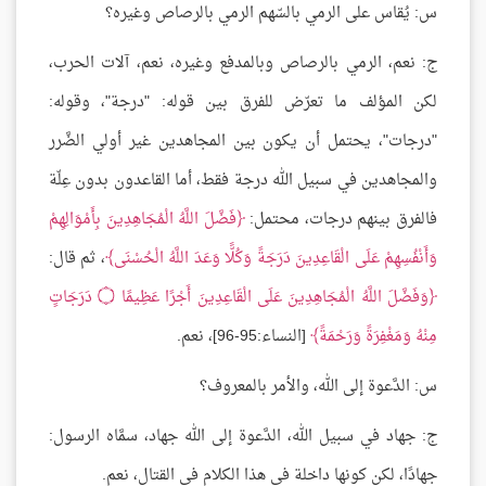
س: يُقاس على الرمي بالسّهم الرمي بالرصاص وغيره؟
ج: نعم، الرمي بالرصاص وبالمدفع وغيره، نعم، آلات الحرب،
لكن المؤلف ما تعرّض للفرق بين قوله: "درجة"، وقوله:
"درجات"، يحتمل أن يكون بين المجاهدين غير أولي الضَّرر
والمجاهدين في سبيل الله درجة فقط، أما القاعدون بدون عِلّة
فالفرق بينهم درجات، محتمل:
فَضَّلَ اللَّهُ الْمُجَاهِدِينَ بِأَمْوَالِهِمْ
وَأَنْفُسِهِمْ عَلَى الْقَاعِدِينَ دَرَجَةً وَكُلًّا وَعَدَ اللَّهُ الْحُسْنَى
، ثم قال:
وَفَضَّلَ اللَّهُ الْمُجَاهِدِينَ عَلَى الْقَاعِدِينَ أَجْرًا عَظِيمًا
۝
دَرَجَاتٍ
مِنْهُ وَمَغْفِرَةً وَرَحْمَةً
[النساء:95-96]، نعم.
س: الدَّعوة إلى الله، والأمر بالمعروف؟
ج: جهاد في سبيل الله، الدَّعوة إلى الله جهاد، سمَّاه الرسول:
جهادًا، لكن كونها داخلة في هذا الكلام في القتال، نعم.