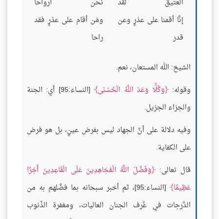
العتيق لقد
نحن أرواحا
إنَّا أقمنا على عذرٍ وعن
ومَن أقام على عذرٍ فقد
قدر
راحا
الشيخ: الله المستعان، نعم.
وقوله:
وَكُلًّا وَعَدَ اللَّهُ الْحُسْنَى
[النساء:95] أي: الجنة
والجزاء الجزيل.
وفيه دلالة على أنَّ الجهاد ليس بفرض عينٍ، بل هو فرض
على الكفاية.
قال تعالى:
وَفَضَّلَ اللَّهُ الْمُجَاهِدِينَ عَلَى الْقَاعِدِينَ أَجْرًا
عَظِيمًا
[النساء:95]، ثم أخبر سبحانه بما فضَّلهم به من
الدَّرجات في غُرف الجنان العاليات، ومغفرة الذّنوب