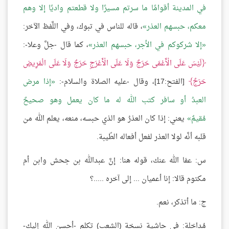
في المدينة أقوامًا ما سرتم مسيرًا ولا قطعتم واديًا إلا وهم
معكم، حبسهم العذر
، قاله للناس في تبوك، وفي اللَّفظ الآخر:
إلا شركوكم في الأجر، حبسهم العذر
، كما قال -جلَّ وعلا-:
لَيْسَ عَلَى الْأَعْمَى حَرَجٌ وَلَا عَلَى الْأَعْرَجِ حَرَجٌ وَلَا عَلَى الْمَرِيضِ
حَرَجٌ
[الفتح:17]، وقال -عليه الصلاة والسلام-:
إذا مرض
العبدُ أو سافر كتب الله له ما كان يعمل وهو صحيحٌ
مُقيمٌ
يعني: إذا كان العذرُ هو الذي حبسه، منعه، يعلم الله من
قلبه أنَّه لولا العذر لفعل أفعاله الطّيبة.
س: عفا الله عنك، قوله هنا: إنَّ عبدالله بن جحش وابن أم
مكتوم قالا: إنا أعميان ... إلى آخره .....؟
ج: ما أتذكر، نعم.
مُداخلة: في حاشية نسخة (الشعب) تكلم -أحسن الله إليك-