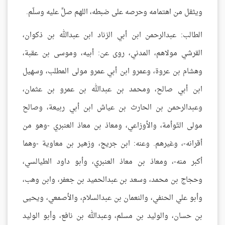
ويثقل من اهتمامه وحرصه على ضبطه، اللهم صلِّ عليه وسلّم.
الطالب: عبدالرحمن ابن أبي الزناد ابن عبدالله بن ذكوان،
القرشي مولاهم، المدني، روى عن: أبيه، وموسى بن عقبة،
وهشام بن عروة، وعمرو ابن أبي عمرو مولى المطلب، وسهيل
ابن أبي صالح، ومحمد بن عبدالله بن عمرو بن عثمان،
وعبدالرحمن بن الحارث بن عياش ابن أبي ربيعة، وصالح
مولى التّوأمة، والأوزاعي، ومعاذ بن معاذ العنبري -وهو من
أقرانه-، وغيرهم. وعنه: ابن جريج، وزهير بن معاوية -وهما
أكبر منه-، ومعاذ بن معاذ العنبري، وأبو داود الطيالسي،
وحجاج بن محمد، وسعد بن عبدالحميد بن جعفر، وابن وهب،
وأبو علي الحنفي، والنعمان بن عبدالسلام، والأصمعي، ويحيى
بن حسان، والوليد بن مسلم، وعبدالله بن نافع، وأبو الوليد