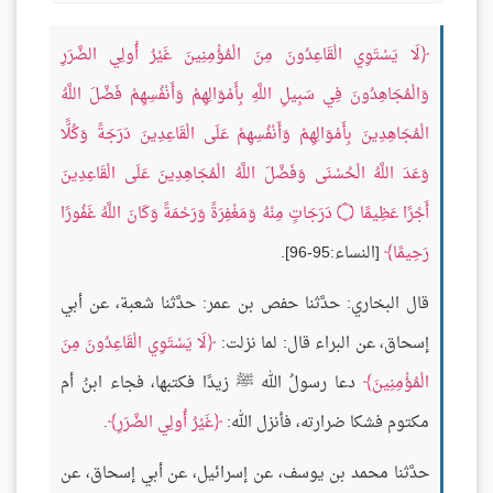
لَا يَسْتَوِي الْقَاعِدُونَ مِنَ الْمُؤْمِنِينَ غَيْرُ أُولِي الضَّرَرِ
وَالْمُجَاهِدُونَ فِي سَبِيلِ اللَّهِ بِأَمْوَالِهِمْ وَأَنْفُسِهِمْ فَضَّلَ اللَّهُ
الْمُجَاهِدِينَ بِأَمْوَالِهِمْ وَأَنْفُسِهِمْ عَلَى الْقَاعِدِينَ دَرَجَةً وَكُلًّا
وَعَدَ اللَّهُ الْحُسْنَى وَفَضَّلَ اللَّهُ الْمُجَاهِدِينَ عَلَى الْقَاعِدِينَ
أَجْرًا عَظِيمًا
۝
دَرَجَاتٍ مِنْهُ وَمَغْفِرَةً وَرَحْمَةً وَكَانَ اللَّهُ غَفُورًا
رَحِيمًا
[النساء:95-96].
قال البخاري: حدَّثنا حفص بن عمر: حدَّثنا شعبة، عن أبي
إسحاق، عن البراء قال: لما نزلت:
لَا يَسْتَوِي الْقَاعِدُونَ مِنَ
الْمُؤْمِنِينَ
دعا رسولُ الله ﷺ زيدًا فكتبها، فجاء ابنُ أم
مكتوم فشكا ضرارته، فأنزل الله:
غَيْرُ أُولِي الضَّرَرِ
.
حدَّثنا محمد بن يوسف، عن إسرائيل، عن أبي إسحاق، عن