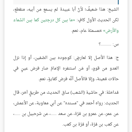
الشيخ: هذا ضعيفٌ؛ لأنَّ أبا عبيدة لم يسمع من أبيه، منقطع،
لكن الحديث الأول كافٍ:
ما بين كل درجتين كما بين السَّماء
والأرض
خمسمئة عام، نعم.
س: .........؟
ج: هذا الأصل إلا لعارضٍ: كوجوده بين الصّفين، أو إذا نزل
العدو من قومٍ، أو مَن استنفره الإمامُ صار فرض عينٍ في
حالات مُعينة، وإلا فالأصل أنَّه فرض كفايةٍ، نعم.
مُداخلة: في حاشية (الشعب) ساق الحديث من طريقٍ آخر، قال
الحديث: رواه أحمد في "مسنده" عن أبي معاوية، عن الأعمش،
عن عمر، عن عمرو بن مُرّة، عن سعد .....، عن شرحبيل بن .....،
عن كعب بن مُرّة، أو مُرّة بن كعب.