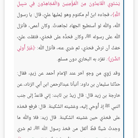
يَسْتَوِي الْقَاعِدُونَ مِنَ الْمُؤْمِنِينَ وَالْمُجَاهِدُونَ فِي سَبِيلِ
اللَّهِ
، فجاءه ابنُ أم مكتوم وهو يُمليها عليَّ، قال: يا رسول
الله، والله لو أستطيع الجهاد لجاهدتُ. وكان أعمى، فأنزل
الله على رسوله ﷺ، وكان فخذُه على فخذي، فثقلت عليَّ،
خفتُ أن ترضّ فخذي، ثم سُري عنه، فأنزل الله:
غَيْرُ أُولِي
الضَّرَرِ
. تفرّد به البخاري دون مسلمٍ.
وقد رُوِيَ من وجهٍ آخر عند الإمام أحمد عن زيدٍ، فقال:
حدَّثنا سليمان بن داود: أنبأنا عبدالرحمن ابن أبي الزناد، عن
خارجة بن زيد قال: قال زيدُ بن ثابت: إني قاعدٌ إلى جنب
النبي ﷺ إذ أُوحي إليه، وغشيته السَّكينة. قال: فرفع فخذه
على فخذي حين غشيته السَّكينة. قال زيد: فلا والله ما
وجدتُ شيئًا قطّ أثقل من فخذ رسول الله ﷺ، ثم سُري