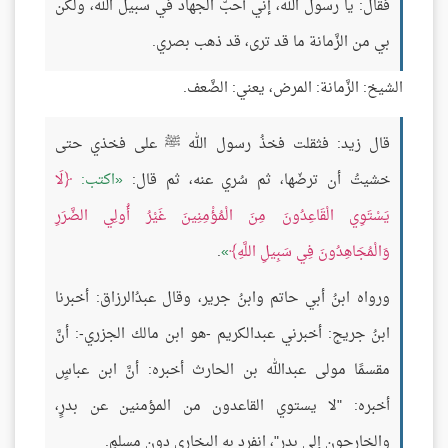
فقال: يا رسول الله، إني أحبّ الجهاد في سبيل الله، ولكن
بي من الزَّمانة ما قد ترى، قد ذهب بصري.
الشيخ: الزَّمانة: المرض، يعني: الضَّعف.
قال زيد: فثقلت فخذُ رسول الله ﷺ على فخذي حتى
خشيتُ أن ترضّها، ثم سُري عنه، ثم قال:
اكتب:
لَا
يَسْتَوِي الْقَاعِدُونَ مِنَ الْمُؤْمِنِينَ غَيْرُ أُولِي الضَّرَرِ
وَالْمُجَاهِدُونَ فِي سَبِيلِ اللَّهِ
.
ورواه ابنُ أبي حاتم وابنُ جرير، وقال عبدُالرزاق: أخبرنا
ابنُ جريج: أخبرني عبدالكريم -هو ابن مالك الجزري-: أنَّ
مقسمًا مولى عبدالله بن الحارث أخبره: أنَّ ابن عباسٍ
أخبره: "لا يستوي القاعدون من المؤمنين عن بدرٍ،
والخارجون إلى بدرٍ"، انفرد به البخاري دون مسلمٍ.