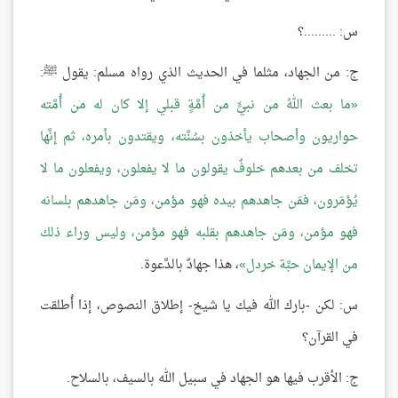
س: .........؟
ج: من الجهاد، مثلما في الحديث الذي رواه مسلم: يقول ﷺ:
ما بعث اللهُ من نبيٍّ من أُمَّةٍ قبلي إلا كان له من أُمَّته
حواريون وأصحاب يأخذون بسُنَّته، ويقتدون بأمره، ثم إنَّها
تخلف من بعدهم خلوفٌ يقولون ما لا يفعلون، ويفعلون ما لا
يُؤمَرون، فمَن جاهدهم بيده فهو مؤمن، ومَن جاهدهم بلسانه
فهو مؤمن، ومَن جاهدهم بقلبه فهو مؤمن، وليس وراء ذلك
من الإيمان حبَّة خردل
، هذا جهادٌ بالدَّعوة.
س: لكن -بارك الله فيك يا شيخ- إطلاق النصوص، إذا أُطلقت
في القرآن؟
ج: الأقرب فيها هو الجهاد في سبيل الله بالسيف، بالسلاح.