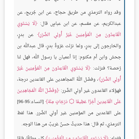
وقد رواه الترمذي من طريق حجاج، عن ابن جُريج، عن
عبدالكريم، عن مقسم، عن ابن عباسٍ قال:
لَا يَسْتَوِي
الْقَاعِدُونَ مِنَ الْمُؤْمِنِينَ غَيْرُ أُولِي الضَّرَرِ
عن بدرٍ،
والخارجون إلى بدرٍ، ولما نزلت غزوةُ بدرٍ، قال عبدالله بن
جحش وابن أم مكتوم: إنا أعميان يا رسول الله، فهل لنا
رُخصة؟ فنزلت:
لَا يَسْتَوِي الْقَاعِدُونَ مِنَ الْمُؤْمِنِينَ غَيْرُ
أُولِي الضَّرَرِ
، وفضّل اللهُ المجاهدين على القاعدين درجة،
فهؤلاء القاعدون غير أولي الضَّرر:
وَفَضَّلَ اللَّهُ الْمُجَاهِدِينَ
عَلَى الْقَاعِدِينَ أَجْرًا عَظِيمًا
۝
دَرَجَاتٍ مِنْهُ
[النساء:95-96]
على القاعدين من المؤمنين غير أولي الضَّرر. هذا لفظ
الترمذي، ثم قال: هذا حديثٌ حسنٌ غريبٌ من هذا الوجه.
فقوله:
لَا يَسْتَوِي الْقَاعِدُونَ مِنَ الْمُؤْمِنِينَ
كان مطلقًا، فلمَّا