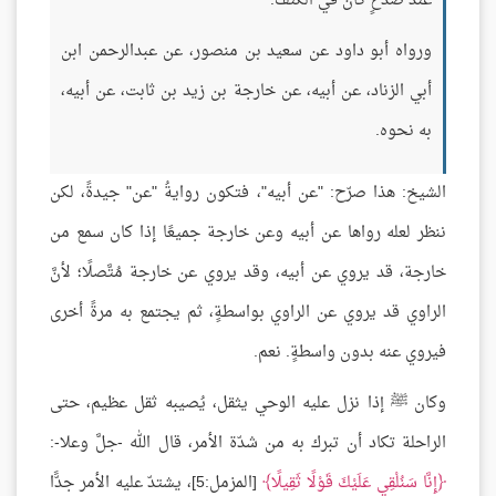
عند صدعٍ كان في الكتف.
ورواه أبو داود عن سعيد بن منصور، عن عبدالرحمن ابن
أبي الزناد، عن أبيه، عن خارجة بن زيد بن ثابت، عن أبيه،
به نحوه.
الشيخ: هذا صرّح: "عن أبيه"، فتكون روايةُ "عن" جيدةً، لكن
ننظر لعله رواها عن أبيه وعن خارجة جميعًا إذا كان سمع من
خارجة، قد يروي عن أبيه، وقد يروي عن خارجة مُتَّصلًا؛ لأنَّ
الراوي قد يروي عن الراوي بواسطةٍ، ثم يجتمع به مرةً أخرى
فيروي عنه بدون واسطةٍ. نعم.
وكان ﷺ إذا نزل عليه الوحي يثقل، يُصيبه ثقل عظيم، حتى
الراحلة تكاد أن تبرك به من شدّة الأمر، قال الله -جلَّ وعلا-:
إِنَّا سَنُلْقِي عَلَيْكَ قَوْلًا ثَقِيلًا
[المزمل:5]، يشتدّ عليه الأمر جدًّا