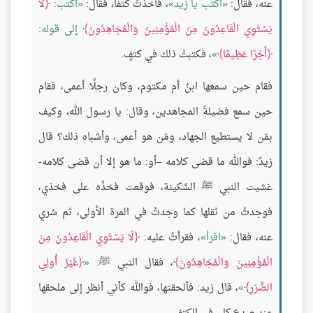
عنه، فقال:
اكتب يا زيد
، فأخذتُ كتفًا، فقال:
اكتب:
لَا
يَسْتَوِي الْقَاعِدُونَ مِنَ الْمُؤْمِنِينَ وَالْمُجَاهِدُونَ
إلى قوله:
أَجْرًا عَظِيمًا
، فكتبتُ ذلك في كتفٍ.
فقام حين سمعها ابنُ أم مكتوم، وكان رجلًا أعمى، فقام
حين سمع فضيلةَ المجاهدين، وقال: يا رسول الله، وكيف
بمَن لا يستطيع الجهاد، ومَن هو أعمى، وأشباه ذلك؟ قال
زيدٌ: فوالله ما قضى كلامه –أو: ما هو إلا أن قضى كلامه-
غشيت النبي ﷺ السَّكينة، فوقعت فخذُه على فخذي،
فوجدتُ من ثقلها كما وجدتُ في المرة الأولى، ثم سُري
عنه، فقال:
اقرأ
، فقرأتُ عليه:
لَا يَسْتَوِي الْقَاعِدُونَ مِنَ
الْمُؤْمِنِينَ وَالْمُجَاهِدُونَ
، فقال النبي ﷺ:
غَيْرُ أُولِي
الضَّرَرِ
، قال زيد: فألحقتها، فوالله كأني أنظر إلى ملحقها