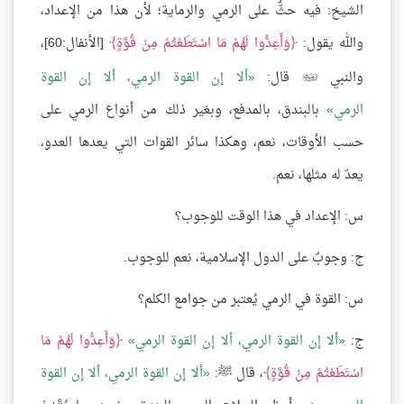
الشيخ: فيه حثٌّ على الرمي والرماية؛ لأن هذا من الإعداد،
والله يقول:
وَأَعِدُّوا لَهُمْ مَا اسْتَطَعْتُمْ مِنْ قُوَّةٍ
[الأنفال:60]،
والنبي
قال:
ألا إن القوة الرمي، ألا إن القوة

الرمي
بالبندق، بالمدفع، وبغير ذلك من أنواع الرمي على
حسب الأوقات، نعم، وهكذا سائر القوات التي يعدها العدو،
يعدّ له مثلها، نعم.
س: الإعداد في هذا الوقت للوجوب؟
ج: وجوبٌ على الدول الإسلامية، نعم للوجوب.
س: القوة في الرمي يُعتبر من جوامع الكلم؟
ج:
ألا إن القوة الرمي، ألا إن القوة الرمي
وَأَعِدُّوا لَهُمْ مَا
اسْتَطَعْتُمْ مِنْ قُوَّةٍ
، قال ﷺ:
ألا إن القوة الرمي، ألا إن القوة