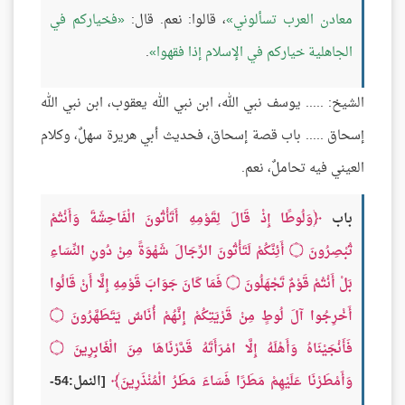
معادن العرب تسألوني
، قالوا: نعم. قال:
فخياركم في
الجاهلية خياركم في الإسلام إذا فقهوا
.
الشيخ: ..... يوسف نبي الله، ابن نبي الله يعقوب، ابن نبي الله
إسحاق ..... باب قصة إسحاق، فحديث أبي هريرة سهلٌ، وكلام
العيني فيه تحاملٌ، نعم.
باب
وَلُوطًا إِذْ قَالَ لِقَوْمِهِ أَتَأْتُونَ الْفَاحِشَةَ وَأَنْتُمْ
تُبْصِرُونَ
۝
أَئِنَّكُمْ لَتَأْتُونَ الرِّجَالَ شَهْوَةً مِنْ دُونِ النِّسَاءِ
بَلْ أَنْتُمْ قَوْمٌ تَجْهَلُونَ
۝
فَمَا كَانَ جَوَابَ قَوْمِهِ إِلَّا أَنْ قَالُوا
أَخْرِجُوا آلَ لُوطٍ مِنْ قَرْيَتِكُمْ إِنَّهُمْ أُنَاسٌ يَتَطَهَّرُونَ
۝
فَأَنْجَيْنَاهُ وَأَهْلَهُ إِلَّا امْرَأَتَهُ قَدَّرْنَاهَا مِنَ الْغَابِرِينَ
۝
وَأَمْطَرْنَا عَلَيْهِمْ مَطَرًا فَسَاءَ مَطَرُ الْمُنْذَرِينَ
[النمل:54-