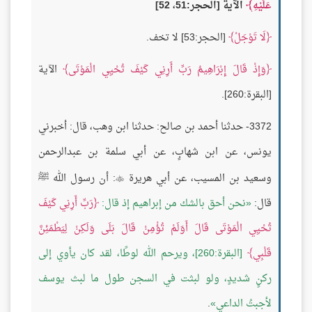
عَلَيْهِ
الآية [الحجر:51، 52]
لَا تَوْجَلْ
[الحجر:53] لا تخف.
وَإِذْ قَالَ إِبْرَاهِيمُ رَبِّ أَرِنِي كَيْفَ تُحْيِي الْمَوْتَى
الآية
[البقرة:260].
3372- حدثنا أحمد بن صالح: حدثنا ابن وهب، قال: أخبرني
يونس، عن ابن شهابٍ، عن أبي سلمة بن عبدالرحمن
وسعيد بن المسيب، عن أبي هريرة
: أن رسول الله ﷺ

قال:
نحن أحق بالشك من إبراهيم إذ قال:
رَبِّ أَرِنِي كَيْفَ
تُحْيِي الْمَوْتَى قَالَ أَوَلَمْ تُؤْمِنْ قَالَ بَلَى وَلَكِنْ لِيَطْمَئِنَّ
قَلْبِي
[البقرة:260]، ويرحم الله لوطًا، لقد كان يأوي إلى
ركنٍ شديدٍ، ولو لبثت في السجن طول ما لبث يوسف
لأجبتُ الداعي
.