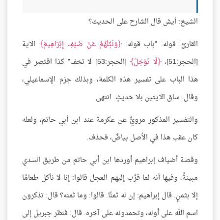
الشيخ: أيش قال الشارح على الحديث؟
القارئ: قوله: "باب قوله:
وَنَبِّئْهُمْ عَنْ ضَيْفِ إِبْرَاهِيمَ
الآية
[الحجر:51]،
لَا تَوْجَلْ
[الحجر:53] لا تخف" كذا اقتصر في
هذا الباب على تفسير هذه الكلمة، وبذلك جزم الإسماعيلي،
وقال: ساق الآيتين بلا حديثٍ. انتهى.
والتفسير المذكور مرويٌّ عن عكرمة عند ابن أبي حاتم، ولعله
كان عقب هذا في الأصل بياضٌ، فحذف.
وقصة أضياف إبراهيم أوردها ابن أبي حاتم من طريق السدي
مبينةً، وفيها أنه لما قرَّب إليهم العجل قالوا: إنا لا نأكل طعامًا
إلا بثمنٍ. قال إبراهيم: إن له ثمنًا. قالوا: وما ثمنه؟ قال: تذكرون
اسم الله على أوله، وتحمدونه على آخره. قال: فنظر جبريل إلى