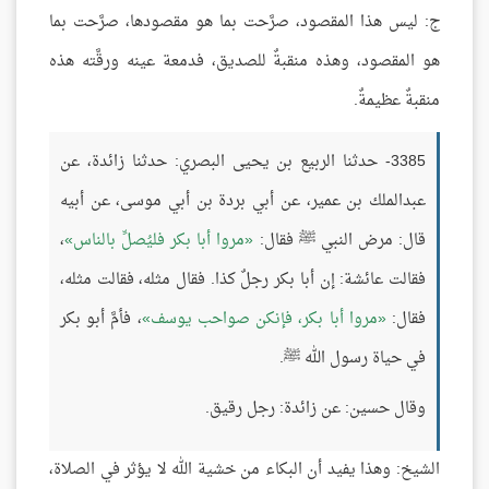
ج: ليس هذا المقصود، صرَّحت بما هو مقصودها، صرَّحت بما
هو المقصود، وهذه منقبةٌ للصديق، فدمعة عينه ورقَّته هذه
منقبةٌ عظيمةٌ.
3385- حدثنا الربيع بن يحيى البصري: حدثنا زائدة، عن
عبدالملك بن عمير، عن أبي بردة بن أبي موسى، عن أبيه
قال: مرض النبي ﷺ فقال:
مروا أبا بكر فليُصلِّ بالناس
،
فقالت عائشة: إن أبا بكر رجلٌ كذا. فقال مثله، فقالت مثله،
فقال:
مروا أبا بكر، فإنكن صواحب يوسف
، فأمَّ أبو بكر
في حياة رسول الله ﷺ.
وقال حسين: عن زائدة: رجل رقيق.
الشيخ: وهذا يفيد أن البكاء من خشية الله لا يؤثر في الصلاة،