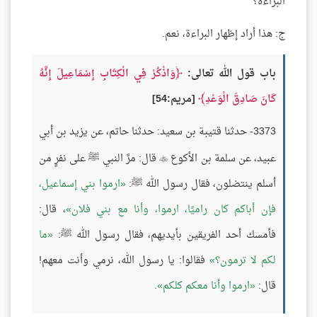
البراءة؟
ج: هذا أراد إظهار البراءة، نعم.
باب قول الله تعالى:
وَاذْكُرْ فِي الْكِتَابِ إِسْمَاعِيلَ إِنَّهُ
كَانَ صَادِقَ الْوَعْدِ
[مريم:54]
3373- حدثنا قتيبة بن سعيد: حدثنا حاتم، عن يزيد بن أبي
عبيد، عن سلمة بن الأكوع
قال: مرَّ النبي ﷺ على نفرٍ من

أسلم ينتضلون، فقال رسول الله ﷺ:
ارموا بني إسماعيل،
فإن أباكم كان راميًا، ارموا، وأنا مع بني فلان
، قال:
فأمسك أحد الفريقين بأيديهم، فقال رسول الله ﷺ:
ما
لكم لا ترمون؟
فقالوا: يا رسول الله، نرمي وأنت معهم!
قال:
ارموا وأنا معكم كلكم
.