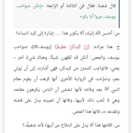
قال شعبة: فقال في الثالثة أو الرابعة:
إنكن صواحب
يوسف، مروا أبا بكر
.
س: أحسن الله إليك، ألا يكون هذا ..... إشارة إلى كيد النساء؟
ج: هذا مراده:
إِنَّ كَيْدَكُنَّ عَظِيمٌ
[يوسف:28]، صواحب
يوسف، والمعنى: أنكن قد تُظهرن شيئًا، وهناك شيءٌ آخر –
يعني- فالواجب التحرز من كيدكن، فهي أشارت إلى أن يُولي
عمر، وصرَّحت في الرواية الأخرى: أنها كرهت أن يقوم مقام
النبي ﷺ بعد وفاته؛ لأنها تخشى أن الناس يكرهون مقامه،
وهي لا تُحب ذلك لأبيها، وفاتها أن تعيينه يدل على فضله
وتقدمه
، فاتها هذا المعنى.

س: كلامها هذا ألا يدل على الدفاع عن أبيها؛ لأنه ضعيفٌ؟