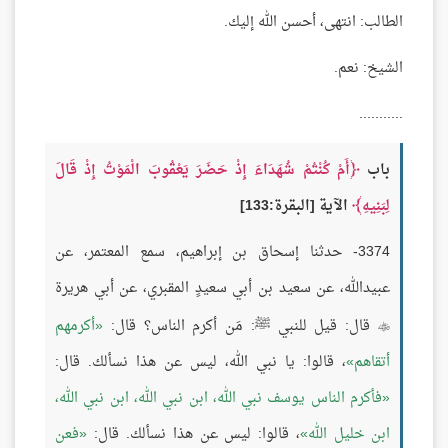
الطالب: انتهى، أحسن الله إليك.
الشيخ: نعم.
...........
باب
أَمْ كُنْتُمْ شُهَدَاءَ إِذْ حَضَرَ يَعْقُوبَ الْمَوْتُ إِذْ قَالَ
لِبَنِيهِ
الآية [البقرة:133]
3374- حدثنا إسحاق بن إبراهيم، سمع المعتمر، عن
عبيدالله، عن سعيد بن أبي سعيدٍ المقبري، عن أبي هريرة
قال: قيل للنبي ﷺ: مَن أكرم الناس؟ قال:
أكرمهم

أتقاهم
، قالوا: يا نبي الله، ليس عن هذا نسألك. قال:
فأكرم الناس يوسف نبي الله، ابن نبي الله، ابن نبي الله،
ابن خليل الله
، قالوا: ليس عن هذا نسألك. قال:
فعن