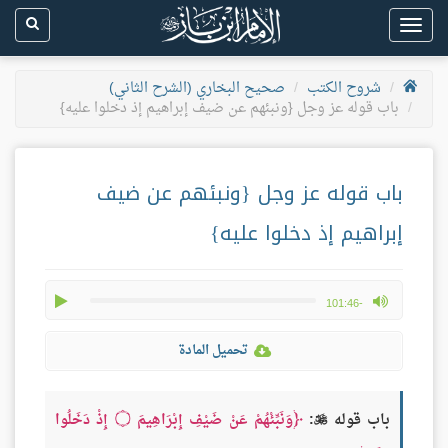
Toggle
navigation
شروح الكتب
صحيح البخاري (الشرح الثاني)
باب قوله عز وجل {ونبئهم عن ضيف إبراهيم إذ دخلوا عليه}
باب قوله عز وجل {ونبئهم عن ضيف
إبراهيم إذ دخلوا عليه}
play
max volume
-101:46
تحميل المادة
باب قوله
:
وَنَبِّئْهُمْ عَنْ ضَيْفِ إِبْرَاهِيمَ
۝
إِذْ دَخَلُوا
