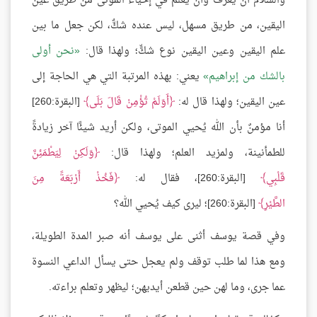
والسلام أن يعرف وأن يعلم في إحياء الموتى من طريق عين
اليقين، من طريق مسهل، ليس عنده شكٌّ، لكن جعل ما بين
علم اليقين وعين اليقين نوع شكٍّ؛ ولهذا قال:
نحن أولى
بالشك من إبراهيم
يعني: بهذه المرتبة التي هي الحاجة إلى
عين اليقين؛ ولهذا قال له:
أَوَلَمْ تُؤْمِنْ قَالَ بَلَى
[البقرة:260]
أنا مؤمنٌ بأن الله يُحيي الموتى، ولكن أريد شيئًا آخر زيادةً
للطمأنينة، ولمزيد العلم؛ ولهذا قال:
وَلَكِنْ لِيَطْمَئِنَّ
قَلْبِي
[البقرة:260]، فقال له:
فَخُذْ أَرْبَعَةً مِنَ
الطَّيْرِ
[البقرة:260]؛ ليرى كيف يُحيي الله؟
وفي قصة يوسف أثنى على يوسف أنه صبر المدة الطويلة،
ومع هذا لما طلب توقف ولم يعجل حتى يسأل الداعي النسوة
عما جرى، وما لهن حين قطعن أيديهن؛ ليظهر وتعلم براءته.