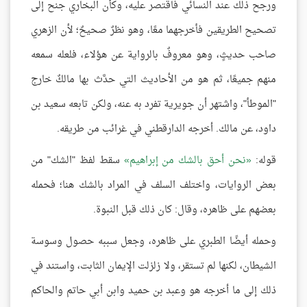
ورجح ذلك عند النسائي فاقتصر عليه، وكأن البخاري جنح إلى
تصحيح الطريقين فأخرجهما معًا، وهو نظرٌ صحيحٌ؛ لأن الزهري
صاحب حديثٍ، وهو معروفٌ بالرواية عن هؤلاء، فلعله سمعه
منهم جميعًا، ثم هو من الأحاديث التي حدَّث بها مالكٌ خارج
"الموطأ"، واشتهر أن جويرية تفرد به عنه، ولكن تابعه سعيد بن
داود، عن مالك. أخرجه الدارقطني في غرائب من طريقه.
قوله:
نحن أحق بالشك من إبراهيم
سقط لفظ "الشك" من
بعض الروايات، واختلف السلف في المراد بالشك هنا؛ فحمله
بعضهم على ظاهره، وقال: كان ذلك قبل النبوة.
وحمله أيضًا الطبري على ظاهره، وجعل سببه حصول وسوسة
الشيطان، لكنها لم تستقر، ولا زلزلت الإيمان الثابت، واستند في
ذلك إلى ما أخرجه هو وعبد بن حميد وابن أبي حاتم والحاكم