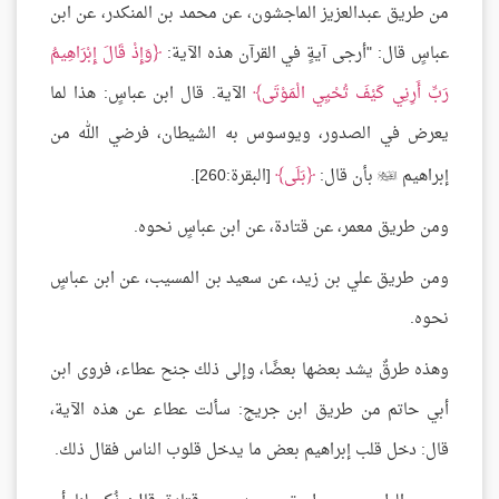
من طريق عبدالعزيز الماجشون، عن محمد بن المنكدر، عن ابن
عباسٍ قال: "أرجى آيةٍ في القرآن هذه الآية:
وَإِذْ قَالَ إِبْرَاهِيمُ
رَبِّ أَرِنِي كَيْفَ تُحْيِي الْمَوْتَى
الآية. قال ابن عباسٍ: هذا لما
يعرض في الصدور، ويوسوس به الشيطان، فرضي الله من
إبراهيم
بأن قال:
بَلَى
[البقرة:260].

ومن طريق معمر، عن قتادة، عن ابن عباسٍ نحوه.
ومن طريق علي بن زيد، عن سعيد بن المسيب، عن ابن عباسٍ
نحوه.
وهذه طرقٌ يشد بعضها بعضًا، وإلى ذلك جنح عطاء، فروى ابن
أبي حاتم من طريق ابن جريج: سألت عطاء عن هذه الآية،
قال: دخل قلب إبراهيم بعض ما يدخل قلوب الناس فقال ذلك.