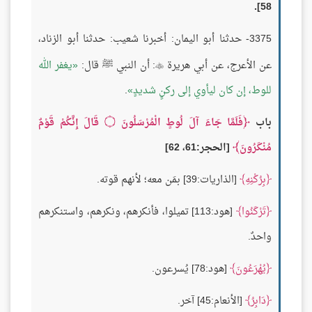
58].
3375- حدثنا أبو اليمان: أخبرنا شعيب: حدثنا أبو الزناد،
عن الأعرج، عن أبي هريرة
: أن النبي ﷺ قال:
يغفر الله

للوط، إن كان ليأوي إلى ركنٍ شديدٍ
.
باب
فَلَمَّا جَاءَ آلَ لُوطٍ الْمُرْسَلُونَ
۝
قَالَ إِنَّكُمْ قَوْمٌ
مُنْكَرُونَ
[الحجر:61، 62]
بِرُكْنِهِ
[الذاريات:39] بمَن معه؛ لأنهم قوته.
تَرْكَنُوا
[هود:113] تميلوا، فأنكرهم، ونكرهم، واستنكرهم
واحدٌ.
يُهْرَعُونَ
[هود:78] يُسرعون.
دَابِرُ
[الأنعام:45] آخر.