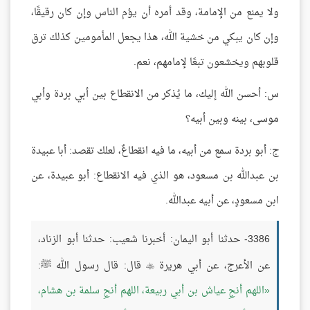
ولا يمنع من الإمامة، وقد أمره أن يؤم الناس وإن كان رقيقًا،
وإن كان يبكي من خشية الله، هذا يجعل المأمومين كذلك ترق
قلوبهم ويخشعون تبعًا لإمامهم، نعم.
س: أحسن الله إليك، ما يُذكر من الانقطاع بين أبي بردة وأبي
موسى، بينه وبين أبيه؟
ج: أبو بردة سمع من أبيه، ما فيه انقطاعٌ، لعلك تقصد: أبا عبيدة
بن عبدالله بن مسعود، هو الذي فيه الانقطاع: أبو عبيدة، عن
ابن مسعودٍ، عن أبيه عبدالله.
3386- حدثنا أبو اليمان: أخبرنا شعيب: حدثنا أبو الزناد،
عن الأعرج، عن أبي هريرة
قال: قال رسول الله ﷺ:

اللهم أنجِ عياش بن أبي ربيعة، اللهم أنجِ سلمة بن هشام،