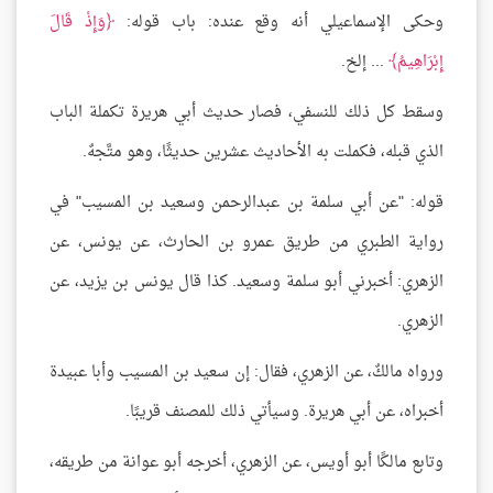
وحكى الإسماعيلي أنه وقع عنده: باب قوله:
وَإِذْ قَالَ
إِبْرَاهِيمُ
... إلخ.
وسقط كل ذلك للنسفي، فصار حديث أبي هريرة تكملة الباب
الذي قبله، فكملت به الأحاديث عشرين حديثًا، وهو متَّجهٌ.
قوله: "عن أبي سلمة بن عبدالرحمن وسعيد بن المسيب" في
رواية الطبري من طريق عمرو بن الحارث، عن يونس، عن
الزهري: أخبرني أبو سلمة وسعيد. كذا قال يونس بن يزيد، عن
الزهري.
ورواه مالكٌ، عن الزهري، فقال: إن سعيد بن المسيب وأبا عبيدة
أخبراه، عن أبي هريرة. وسيأتي ذلك للمصنف قريبًا.
وتابع مالكًا أبو أويس، عن الزهري، أخرجه أبو عوانة من طريقه،