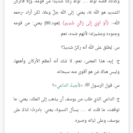
وكذلك قصة لوط ..... لوط ركنًا شديدًا من قومه، وإلا فالركن
الشديد هو الله
، يعني: إلى الله جلَّ وعلا، لكن أراد -رحمه

الله-:
أَوْ آوِي إِلَى رُكْنٍ شَدِيدٍ
[هود:80] يعني: من قومه
وجنوده وعشيرته؛ لأنهم ضده، نعم.
س: يُطلق على الله أنه ركنٌ شديدٌ؟
ج: إيه، هذا المعنى، نعم، لا شك أنه أعظم الأركان وأهمها،
وليس هناك مَن هو أقوى منه سبحانه.
س: قول الرسول ﷺ:
لأجبتُ الداعي
؟
ج: الداعي الذي طلب من يوسف أن يذهب إلى الملك، يعني: ما
توقفت، ما قلت له ..... يسأل النسوة، يعني: بادرتُ؛ ثناءً على
يوسف، وعلى ثباته وصبره.