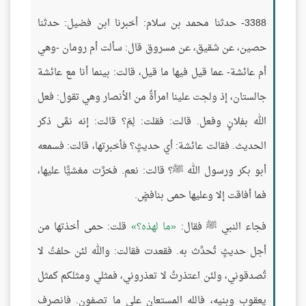
3388- حدثنا محمد بن سلام: أخبرنا ابن فضيل: حدثنا
حصين، عن شقيق، عن مسروق قال: سألت أم رومان -وهي
أم عائشة- عما قيل فيها ما قيل، قالت: بينما أنا مع عائشة
جالستان، إذ ولجت علينا امرأةٌ من الأنصار وهي تقول: فعل
الله بفلانٍ وفعل. قالت: فقلت: لِمَ؟ قالت: إنه نمَّى ذكر
الحديث. فقالت عائشة: أي حديثٍ؟ فأخبرتها، قالت: فسمعه
أبو بكر ورسول الله ﷺ؟ قالت: نعم. فخرَّت مغشيًّا عليها،
فما أفاقت إلا وعليها حمى بنافضٍ.
فجاء النبي ﷺ فقال:
ما لهذه؟
قلت: حمى أخذتها من
أجل حديثٍ تُحدِّث به. فقعدت فقالت: والله لئن حلفتُ لا
تُصدقوني، ولئن اعتذرتُ لا تعذروني، فمثلي ومثلكم كمثل
يعقوب وبنيه، فالله المستعان على ما تصفون. فانصرف