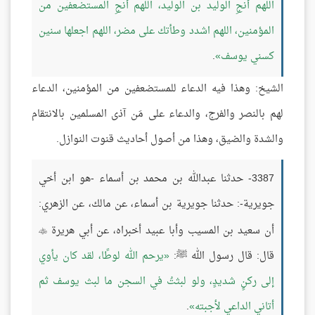
اللهم أنجِ الوليد بن الوليد، اللهم أنجِ المستضعفين من
المؤمنين، اللهم اشدد وطأتك على مضر، اللهم اجعلها سنين
كسني يوسف
.
الشيخ: وهذا فيه الدعاء للمستضعفين من المؤمنين، الدعاء
لهم بالنصر والفرج، والدعاء على مَن آذى المسلمين بالانتقام
والشدة والضيق، وهذا من أصول أحاديث قنوت النوازل.
3387- حدثنا عبدالله بن محمد بن أسماء -هو ابن أخي
جويرية-: حدثنا جويرية بن أسماء، عن مالك، عن الزهري:
أن سعيد بن المسيب وأبا عبيد أخبراه، عن أبي هريرة

قال: قال رسول الله ﷺ:
يرحم الله لوطًا، لقد كان يأوي
إلى ركنٍ شديدٍ، ولو لبثتُ في السجن ما لبث يوسف ثم
أتاني الداعي لأجبته
.