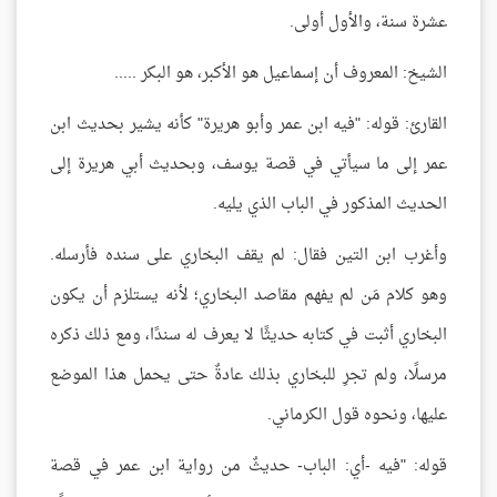
عشرة سنة، والأول أولى.
الشيخ: المعروف أن إسماعيل هو الأكبر، هو البكر .....
القارئ: قوله: "فيه ابن عمر وأبو هريرة" كأنه يشير بحديث ابن
عمر إلى ما سيأتي في قصة يوسف، وبحديث أبي هريرة إلى
الحديث المذكور في الباب الذي يليه.
وأغرب ابن التين فقال: لم يقف البخاري على سنده فأرسله.
وهو كلام مَن لم يفهم مقاصد البخاري؛ لأنه يستلزم أن يكون
البخاري أثبت في كتابه حديثًا لا يعرف له سندًا، ومع ذلك ذكره
مرسلًا، ولم تجرِ للبخاري بذلك عادةٌ حتى يحمل هذا الموضع
عليها، ونحوه قول الكرماني.
قوله: "فيه -أي: الباب- حديثٌ من رواية ابن عمر في قصة