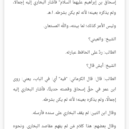
إسحاق بن إبراهيم عليهما السلام" فأشار البخاري إليه إجمالًا،
ولم يذكره بعينه؛ لأنه لم يكن بشرطه. ا.هـ.
وليس الأمر كذلك؛ لما بينته، والله المستعان.
الشيخ: والعيني؟
الطالب: ردَّ على الحافظ عبارته.
الشيخ: أيش قال؟
الطالب: قال: قال الكرماني: "فيه" أي: في الباب، يعني: روى
ابن عمر في حقِّ إسحاق وقصته حديثًا، فأشار البخاري إليه
إجمالًا، ولم يذكره بعينه؛ لأنه لم يكن بشرطه.
وقال ابن التين: لم يقف البخاري على سنده فأرسله.
وقال بعضهم: هذا كلام مَن لم يفهم مقاصد البخاري. ونحوه