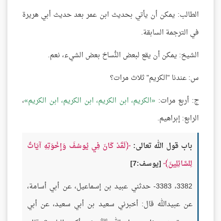
الطالب: يمكن أن يأتي بحديث ابن عمر بعد حديث أبي هريرة
في الترجمة السابقة.
الشيخ: يمكن أن يقع لبعض النُّساخ بعض الشيء، نعم.
س: عندنا "الكريم" ثلاث مرات؟
ج: أربع مرات:
الكريم، ابن الكريم، ابن الكريم، ابن الكريم
،
الرابع: إبراهيم.
باب قول الله تعالى:
لَقَدْ كَانَ فِي يُوسُفَ وَإِخْوَتِهِ آيَاتٌ
لِلسَّائِلِينَ
[يوسف:7]
3382، 3383- حدثني عبيد بن إسماعيل، عن أبي أسامة،
عن عبيدالله قال: أخبرني سعيد بن أبي سعيد، عن أبي