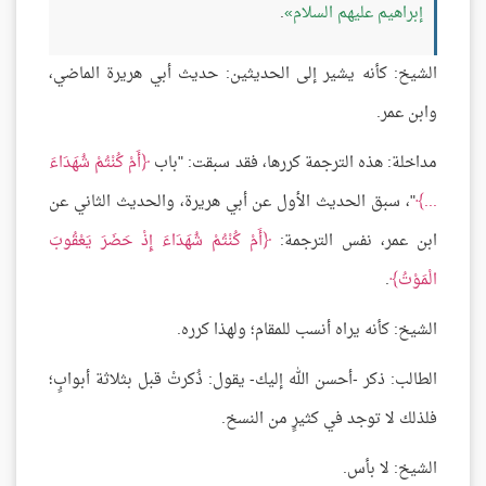
إبراهيم عليهم السلام
.
الشيخ: كأنه يشير إلى الحديثين: حديث أبي هريرة الماضي،
وابن عمر.
مداخلة: هذه الترجمة كررها، فقد سبقت: "باب
أَمْ كُنْتُمْ شُهَدَاءَ
...
"، سبق الحديث الأول عن أبي هريرة، والحديث الثاني عن
ابن عمر، نفس الترجمة:
أَمْ كُنْتُمْ شُهَدَاءَ إِذْ حَضَرَ يَعْقُوبَ
الْمَوْتُ
.
الشيخ: كأنه يراه أنسب للمقام؛ ولهذا كرره.
الطالب: ذكر -أحسن الله إليك- يقول: ذُكرتْ قبل بثلاثة أبوابٍ؛
فلذلك لا توجد في كثيرٍ من النسخ.
الشيخ: لا بأس.