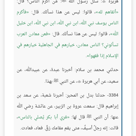
هريرة
: سئل رسول الله ﷺ: مَن أكرم الناس؟ قال:

أتقاهم لله
، قالوا: ليس عن هذا نسألك. قال:
فأكرم
الناس يوسف نبي الله، ابن نبي الله، ابن نبي الله، ابن خليل
الله
، قالوا: ليس عن هذا نسألك. قال:
فعن معادن العرب
تسألوني؟ الناس معادن، خيارهم في الجاهلية خيارهم في
الإسلام إذا فقهوا
.
حدثني محمد بن سلام: أخبرنا عبدة، عن عبيدالله، عن
سعيد، عن أبي هريرة
، عن النبي ﷺ بهذا.

3384- حدثنا بدل بن المحبر: أخبرنا شعبة، عن سعد بن
إبراهيم قال: سمعت عروة بن الزبير، عن عائشة رضي الله
عنها: أن النبي ﷺ قال لها:
مُرِي أبا بكر يُصلي بالناس
،
قالت: إنه رجلٌ أسيفٌ، متى يقم مقامك رَقَّ. فعاد، فعادت.