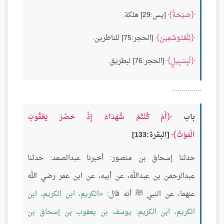
صَيْحَةً
[يس:29] هلكة.
لِلْمُتَوَسِّمِينَ
[الحجر:75] للناظرين.
لَبِسَبِيلٍ
[الحجر:76] لبطريق.
...............
باب
أَمْ كُنْتُمْ شُهَدَاءَ إِذْ حَضَرَ يَعْقُوبَ
الْمَوْتُ
[البقرة:133]
حدثنا إسحاق بن منصور: أخبرنا عبدالصمد: حدثنا
عبدالرحمن بن عبدالله، عن أبيه، عن ابن عمر رضي الله
عنهما، عن النبي ﷺ أنه قال:
الكريم، ابن الكريم، ابن
الكريم، ابن الكريم: يوسف بن يعقوب بن إسحاق بن