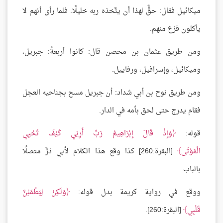
ميكائيل فقال: حقٌّ لهذا أن يتَّخذه ربه خليلًا. فلما رأى أنهم لا
يأكلون فزع منهم.
ومن طريق عثمان بن محصن قال: كانوا أربعةً: جبريل،
وميكائيل، وإسرافيل، ورفاييل.
ومن طريق نوح بن أبي شداد: أن جبريل مسح بجناحيه العجل
فقام يدرج حتى لحق بأمه في الدار.
قوله:
وَإِذْ قَالَ إِبْرَاهِيمُ رَبِّ أَرِنِي كَيْفَ تُحْيِي
الْمَوْتَى
[البقرة:260] كذا وقع هذا الكلام لأبي ذرٍّ متصلًا
بالباب.
ووقع في رواية كريمة بدل قوله:
وَلَكِنْ لِيَطْمَئِنَّ
قَلْبِي
[البقرة:260].