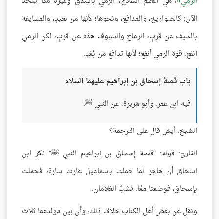
الرمي
، هي أعظم السلاح، الرمي بالبندق وغيره مما يُتَّخذ
الآن: كالصواريخ، والمدافع، ونحوها؛ لأنها من بعيدٍ، والمسايفة
بالسيف عن قربٍ، الرماح والسيوف هذه عن قربٍ، لكن الرمي
أنفع، قوة الرمي أنفع؛ لأنها تدافع من بُعْدٍ.
باب قصة إسحاق بن إبراهيم عليهما السلام
فيه ابن عمر، وأبو هريرة، عن النبي ﷺ.
الشيخ: أيش قال على الترجمة؟
القارئ: قوله: "قصة إسحاق بن إبراهيم النبي ﷺ" ذكر ابن
إسحاق أن هاجر لما حملت بإسماعيل غارت سارة، فحملت
بإسحاق، فوضعتا معًا، فشبَّ الغلامان.
ونقل عن بعض أهل الكتاب خلاف ذلك، وأن بين مولدهما ثلاث