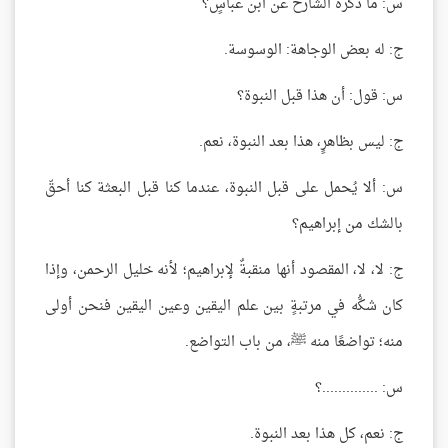
س: ما ذكره الشارح عن ابن عباسٍ؟
ج: له بعض الوجاهة: الوسوسة.
س: قول: أن هذا قبل النبوة؟
ج: ليس بظاهرٍ، هذا بعد النبوة، نعم.
س: ألا يُحمل على قبل النبوة، عندما كنا قبل البعثة كنا أحقّ
بالشك من إبراهيم؟
ج: لا، لا، المقصود أنها منقبةٌ لإبراهيم؛ لأنه خليل الرحمن، وإذا
كان شكُّه في مرتبةٍ بين علم اليقين وعين اليقين فنحن أولى
منه؛ تواضعًا منه ﷺ، من باب التواضع.
س: ..............؟
ج: نعم، كل هذا بعد النبوة.