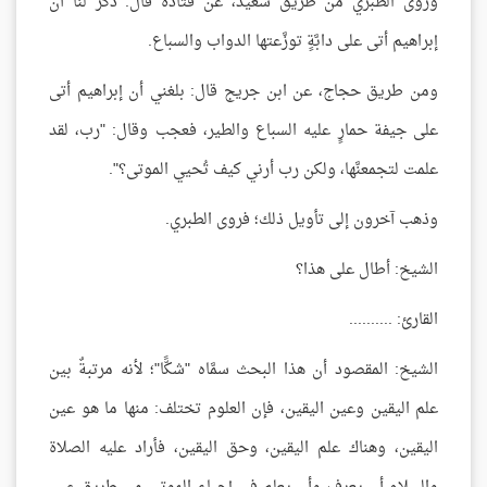
وروى الطبري من طريق سعيد، عن قتادة قال: ذُكر لنا أن
إبراهيم أتى على دابَّةٍ توزَّعتها الدواب والسباع.
ومن طريق حجاج، عن ابن جريج قال: بلغني أن إبراهيم أتى
على جيفة حمارٍ عليه السباع والطير، فعجب وقال: "رب، لقد
علمت لتجمعنَّها، ولكن رب أرني كيف تُحيي الموتى؟".
وذهب آخرون إلى تأويل ذلك؛ فروى الطبري.
الشيخ: أطال على هذا؟
القارئ: ..........
الشيخ: المقصود أن هذا البحث سمَّاه "شكًّا"؛ لأنه مرتبةٌ بين
علم اليقين وعين اليقين، فإن العلوم تختلف: منها ما هو عين
اليقين، وهناك علم اليقين، وحق اليقين، فأراد عليه الصلاة