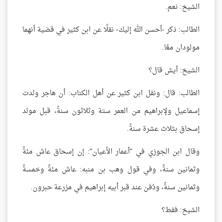
الشيخ: نعم.
الطالب: ذكر -أحسن الله إليك- نقلًا عن ابن كثير في قضية أنهما
مولودان معًا.
الشيخ: أيش قال؟
الطالب: قال: ونقل ابن كثير عن أهل الكتاب: أن هاجر ولدت
إسماعيل ولإبراهيم من العمر ستة وثلاثون سنةً، قبل مولد
إسحاق بثلاث عشرة سنةً.
وقال ابن الجوزي في "أعمار الأعيان": إن إسحاق عاش مئةً
وثمانين سنةً، وفي قول وهب بن منبه: عاش مئةً وخمسةً
وثمانين سنةً، ودُفن عند قبر أبيه إبراهيم في مزرعة حبرون.
الشيخ: فقط؟