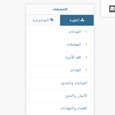
رك
إرسل
التصنيفات
ى
إيميل
غل
س
الفقهية
الموضوعية
العبادات
المعاملات
فقه الأسرة
العادات
الجنايات والحدود
الأيمان والنذور
القضاء والشهادات