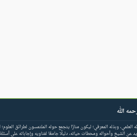
حمه الله
العلمي، وبذله المعرفي؛ ليكون منارًا يتجمع حوله الملتمسون لطرائق العلوم؛ ا
يد عن الشيخ وأحواله ومحطات حياته، دليلًا جامعًا لفتاويه وإجاباته على أسئلة