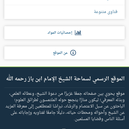
فتاوى متنوعة
إحصائيات المواد
عن الموقع
الموقع الرسمي لسماحة الشيخ الإمام ابن باز رحمه الله
موقع يحوي بين صفحاته جمعًا غزيرًا من دعوة الشيخ، وعطائه العلمي،
وبذله المعرفي؛ ليكون منارًا يتجمع حوله الملتمسون لطرائق العلوم؛
الباحثون عن سبل الاعتصام والرشاد، نبراسًا للمتطلعين إلى معرفة المزيد
عن الشيخ وأحواله ومحطات حياته، دليلًا جامعًا لفتاويه وإجاباته على
أسئلة الناس وقضايا المسلمين.