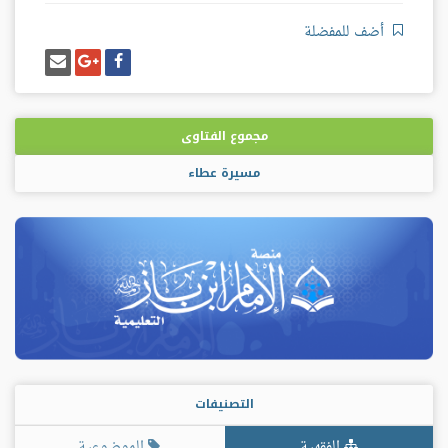
أضف للمفضلة
شارك
شارك
إرسل
على
على
إيميل
فيسبوك
غوغل
بلس
مجموع الفتاوى
مسيرة عطاء
التصنيفات
الفقهية
الموضوعية