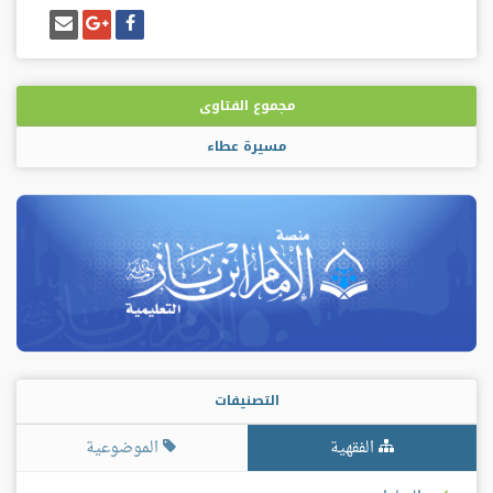
شارك
شارك
إرسل
على
على
إيميل
فيسبوك
غوغل
بلس
مجموع الفتاوى
مسيرة عطاء
التصنيفات
الفقهية
الموضوعية