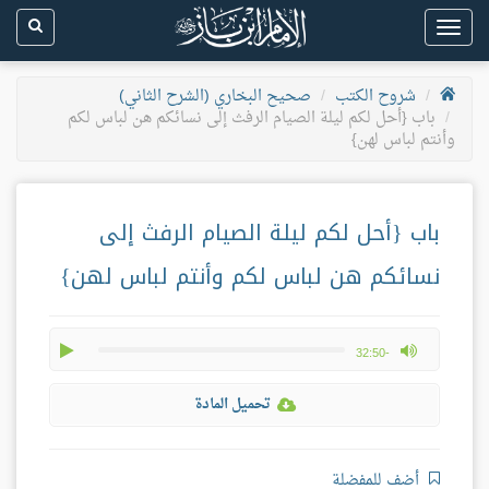
Toggle
navigation
شروح الكتب
صحيح البخاري (الشرح الثاني)
باب {أحل لكم ليلة الصيام الرفث إلى نسائكم هن لباس لكم
وأنتم لباس لهن}
باب {أحل لكم ليلة الصيام الرفث إلى
نسائكم هن لباس لكم وأنتم لباس لهن}
play
max volume
-32:50
تحميل المادة
أضف للمفضلة