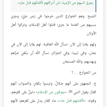
يمرق السهم من الرَّمية، لئن أدركتُهم لأقتلنَّهم قتل عادٍ
.
الشيخ: وهم الخوارج الذين خرجوا في زمن عليٍّ، وجرى
بسببهم من الفتنة ما جرى؛ قتلوا أهل الإسلام، وتركوا أهل
الأوثان.
ولهم بقايا إلى الآن -نسأل الله العافية- لهم بقايا إلى الآن في
عمان، وفي ليبيا، وفي الجزائر، نسأل الله أن يكفي شرَّهم
ويهديهم، والله المستعان.
س: الخوارج .....؟
ج: الجمهور على أنهم ضلالٌ، وليسوا بكفارٍ، والصواب أنهم
كفارٌ، يقول النبي ﷺ:
يمرقون من الإسلام
دليلٌ على كفرهم،
وقوله:
لأقتلنهم قتل عاد
، عاد كفار، يدل على كفرهم؛ لأنهم