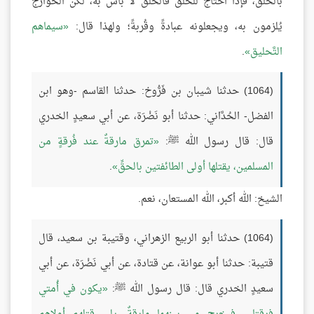
بالحلق، فإذا احتاج للحلق فالحلق لا بأس به، لكن الخوارج
يُلزمون به، ويجعلونه عبادةً وقُربةً؛ ولهذا قال:
سيماهم
التَّحليق
.
(1064) حدثنا شيبان بن فَرُّوخ: حدثنا القاسم -وهو ابن
الفضل- الحُدَّاني: حدثنا أبو نَضْرَة، عن أبي سعيدٍ الخدري
قال: قال رسول الله ﷺ:
تمرق مارقةٌ عند فُرقةٍ من
المسلمين، يقتلها أولى الطائفتين بالحقِّ
.
الشيخ: الله أكبر، الله المستعان، نعم.
(1064) حدثنا أبو الربيع الزهراني، وقتيبة بن سعيد، قال
قتيبة: حدثنا أبو عوانة، عن قتادة، عن أبي نَضْرَة، عن أبي
سعيدٍ الخدري قال: قال رسول الله ﷺ:
يكون في أُمتي