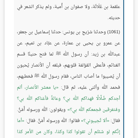
علقمة بن عُلَاثَة، ولا صفوان بن أُمية، ولم يذكر الشعر في
حديثه.
(1061) وحدثنا سُرَيج بن يونس: حدثنا إسماعيل بن جعفر،
عن عمرو بن يحيى بن عمارة، عن عبَّاد بن تميم، عن
عبدالله بن زيد: أن رسول الله ﷺ لما فتح حنينًا قسم
الغنائم، فأعطى المُؤلفة قلوبهم، فبلغه أن الأنصار يُحبون
أن يُصيبوا ما أصاب الناس، فقام رسول الله ﷺ فخطبهم،
فحمد الله وأثنى عليه، ثم قال:
يا معشر الأنصار، ألم
أجدكم ضُلَّالًا فهداكم الله بي؟ وعالةً فأغناكم الله بي؟
ومُتفرقين فجمعكم الله بي؟
ويقولون: الله ورسوله أَمَنُّ.
فقال:
ألا تُجيبوني؟
فقالوا: الله ورسوله أَمَنُّ. فقال:
أما
إنَّكم لو شئتُم أن تقولوا كذا وكذا، وكان من الأمر كذا