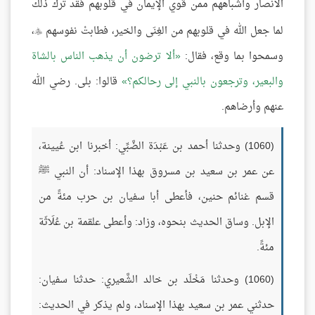
الأنصار وأشباههم ممن قوي الإيمان في قلوبهم فقد ترك ذلك
لما جعل الله في قلوبهم من الغِنَى والخير، فطابتْ نفوسهم
،

وسمحوا بما وقع، فقال:
ألا ترضون أن يذهب الناس بالشاة
والبعير، وترجعون بالنبي إلى رحالكم؟
قالوا: بلى. رضي الله
عنهم وأرضاهم.
(1060) وحدثنا أحمد بن عَبْدَة الضَّبِّي: أخبرنا ابن عُيينة،
عن عمر بن سعيد بن مسروق بهذا الإسناد: أن النبي ﷺ
قسم غنائم حنين، فأعطى أبا سفيان بن حرب مئةً من
الإبل. وساق الحديث بنحوه، وزاد: وأعطى علقمة بن عُلَاثَة
مئةً.
(1060) وحدثنا مَخْلَد بن خالد الشَّعيري: حدثنا سفيان:
حدثني عمر بن سعيد بهذا الإسناد، ولم يذكر في الحديث: