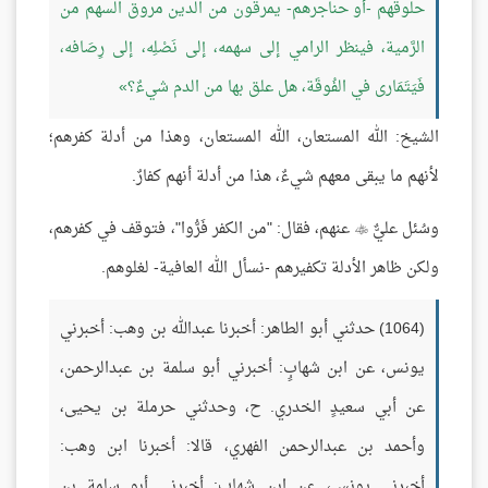
حلوقهم -أو حناجرهم- يمرقون من الدين مروق السهم من
الرَّمية، فينظر الرامي إلى سهمه، إلى نَصْلِه، إلى رِصَافه،
فَيَتَمَارى في الفُوقَة، هل علق بها من الدم شيءٌ؟
الشيخ: الله المستعان، الله المستعان، وهذا من أدلة كفرهم؛
لأنهم ما يبقى معهم شيءٌ، هذا من أدلة أنهم كفارٌ.
وسُئل عليٌّ
عنهم، فقال: "من الكفر فَرُّوا"، فتوقف في كفرهم،

ولكن ظاهر الأدلة تكفيرهم -نسأل الله العافية- لغلوهم.
(1064) حدثني أبو الطاهر: أخبرنا عبدالله بن وهب: أخبرني
يونس، عن ابن شهابٍ: أخبرني أبو سلمة بن عبدالرحمن،
عن أبي سعيدٍ الخدري. ح، وحدثني حرملة بن يحيى،
وأحمد بن عبدالرحمن الفهري، قالا: أخبرنا ابن وهب:
أخبرني يونس، عن ابن شهابٍ: أخبرني أبو سلمة بن