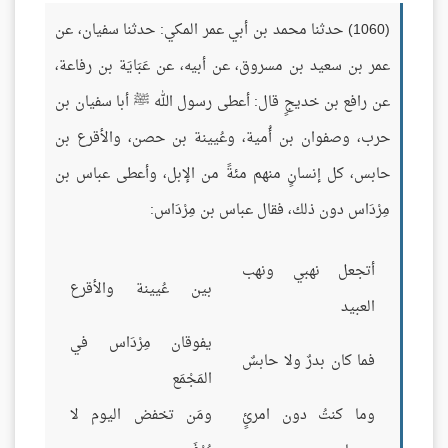
(1060) حدثنا محمد بن أبي عمر المكي: حدثنا سفيان، عن
عمر بن سعيد بن مسروق، عن أبيه، عن عَبَايَة بن رفاعة،
عن رافع بن خديجٍ قال: أعطى رسول الله ﷺ أبا سفيان بن
حرب، وصفوان بن أُمية، وعُيينة بن حصن، والأقرع بن
حابس، كل إنسانٍ منهم مئةً من الإبل، وأعطى عباس بن
مِرْدَاس دون ذلك، فقال عباس بن مِرْدَاس:
أتجعل نهبي ونهب
بين عُيينة والأقرع
العبيد
يفوقان مِرْدَاس في
فما كان بدرٌ ولا حابسٌ
المَجْمَع
وما كنتُ دون امرئٍ
ومَن تخفض اليوم لا