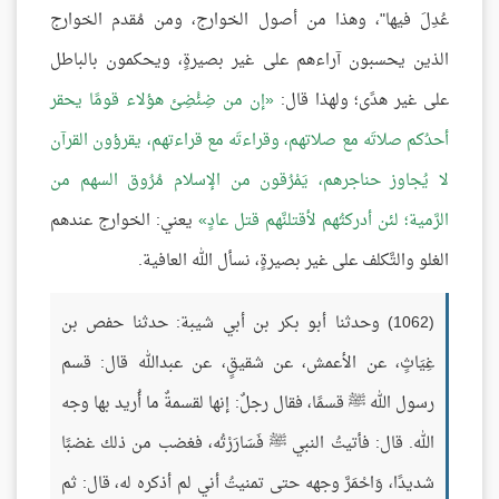
عُدِلَ فيها"، وهذا من أصول الخوارج، ومن مُقدم الخوارج
الذين يحسبون آراءهم على غير بصيرةٍ، ويحكمون بالباطل
على غير هدًى؛ ولهذا قال:
إن من ضِئْضِئ هؤلاء قومًا يحقر
أحدُكم صلاتَه مع صلاتهم، وقراءتَه مع قراءتهم، يقرؤون القرآن
لا يُجاوز حناجرهم، يَمْرُقون من الإسلام مُرُوق السهم من
الرَّمية؛ لئن أدركتُهم لأقتلنَّهم قتل عادٍ
يعني: الخوارج عندهم
الغلو والتَّكلف على غير بصيرةٍ، نسأل الله العافية.
(1062) وحدثنا أبو بكر بن أبي شيبة: حدثنا حفص بن
غِيَاثٍ، عن الأعمش، عن شقيقٍ، عن عبدالله قال: قسم
رسول الله ﷺ قسمًا، فقال رجلٌ: إنها لقسمةٌ ما أُريد بها وجه
الله. قال: فأتيتُ النبي ﷺ فَسَارَرْتُه، فغضب من ذلك غضبًا
شديدًا، وَاحْمَرَّ وجهه حتى تمنيتُ أني لم أذكره له، قال: ثم