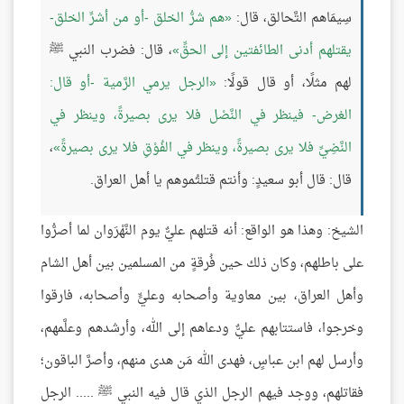
سِيمَاهم التَّحالق، قال:
هم شرُّ الخلق -أو من أشرِّ الخلق-
يقتلهم أدنى الطائفتين إلى الحقِّ
، قال: فضرب النبي ﷺ
لهم مثلًا، أو قال قولًا:
الرجل يرمي الرَّمية -أو قال:
الغرض- فينظر في النَّصْل فلا يرى بصيرةً، وينظر في
النَّضِيِّ فلا يرى بصيرةً، وينظر في الفُوْقِ فلا يرى بصيرةً
،
قال: قال أبو سعيدٍ: وأنتم قتلتُموهم يا أهل العراق.
الشيخ: وهذا هو الواقع: أنه قتلهم عليٌّ يوم النَّهْرَوان لما أصرُّوا
على باطلهم، وكان ذلك حين فُرقةٍ من المسلمين بين أهل الشام
وأهل العراق، بين معاوية وأصحابه وعليٍّ وأصحابه، فارقوا
وخرجوا، فاستتابهم عليٌّ ودعاهم إلى الله، وأرشدهم وعلَّمهم،
وأرسل لهم ابن عباسٍ، فهدى الله مَن هدى منهم، وأصرَّ الباقون؛
فقاتلهم، ووجد فيهم الرجل الذي قال فيه النبي ﷺ ..... الرجل