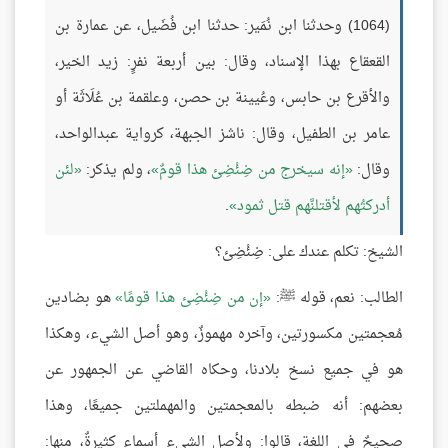
(1064) وحدثنا ابن نُمَير: حدثنا ابن فُضَيل، عن عمارة بن
القعقاع بهذا الإسناد، وقال: بين أربعة نفرٍ: زيد الخير،
والأقرع بن حابس، وعُيينة بن حصن، وعلقمة بن عُلَاثَة أو
عامر بن الطفيل، وقال: ناشز الجبهة، كرواية عبدالواحد،
وقال:
إنه سيخرج من ضِئْضِئ هذا قومٌ
، ولم يذكر:
لئن
أدركتُهم لأقتلنَّهم قتل ثمود
.
الشيخ: تكلم عندك على: ضِئْضِئ؟
الطالب: نعم، قوله ﷺ:
إن من ضِئْضِئ هذا قومًا
هو بضادين
مُعجمتين مكسورتين، وآخره مهموزٌ، وهو أصل الشيء، وهكذا
هو في جميع نسخ بلادنا، وحكاه القاضي عن الجمهور عن
بعضهم: أنه ضبطه بالمعجمتين والمهملتين جميعًا، وهذا
صحيحٌ في اللغة، قالوا: ولأصل الشيء أسماء كثيرةٌ، منها: