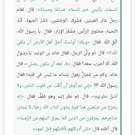
السماء، يأتيني خبر السماء صباحًا ومساءً
، قال: فقام
رجلٌ غائر العينين، مُشْرِف الوَجْنَتين، ناشز الجبهة، كَثّ
اللحية، محلوق الرأس، مُشَمَّر الإزار، فقال: يا رسول الله،
اتَّقِ الله. فقال:
ويلك! أولستُ أحقّ أهل الأرض أن يتَّقي
الله؟!
قال: ثم ولَّى الرجل، فقال خالد بن الوليد: يا رسول
الله، ألا أضرب عنقه؟ فقال:
لا، لعله أن يكون يصلي
، قال
خالد: وكم من مُصَلٍّ يقول بلسانه ما ليس في قلبه! فقال
رسول الله ﷺ:
إني لم أُومَر أن أَنْقُبَ عن قلوب الناس، ولا
أشقّ بطونهم
، قال: ثم نظر إليه وهو مُقَفٍّ فقال:
إنه
يخرج من ضِئْضِئ هذا قومٌ يتلون كتاب الله رطبًا، لا يُجاوز
حناجرهم، يمرقون من الدين كما يمرق السهم من الرَّمية
،
قال: أظنه قال:
لئن أدركتُهم لأقتلنَّهم قتل ثمود
.