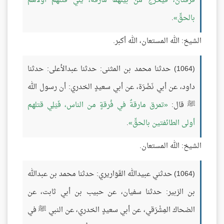
فرقتان، فيخرج من بينهما مارقةٌ، يلي قتلهم أولاهم
بالحقِّ
.
الشيخ: الله المستعان، الله أكبر.
(1064) حدثنا محمد بن المثنى: حدثنا عبدالأعلى: حدثنا
داود، عن أبي نَضْرَة، عن أبي سعيدٍ الخدري: أن رسول الله
ﷺ قال:
تمرق مارقةٌ في فُرقةٍ من الناس، فَيَلِي قتلهم
أولى الطائفتين بالحقِّ
.
الشيخ: الله المستعان.
(1064) حدثني عبيدالله القَوَاريري: حدثنا محمد بن عبدالله
بن الزبير: حدثنا سفيان، عن حبيب بن أبي ثابت، عن
الضحاك المِشْرَقي، عن أبي سعيدٍ الخدري، عن النبي ﷺ في