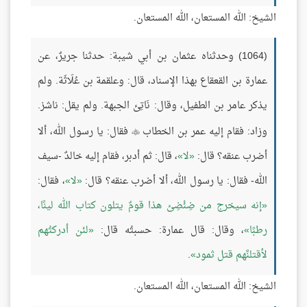
الشيخ: الله المستعان، الله المستعان.
(1064) وحدثناه عثمان بن أبي شيبة: حدثنا جريرٌ، عن
عمارة بن القعقاع بهذا الإسناد، قال: وعلقمة بن عُلَاثَة. ولم
يذكر عامر بن الطفيل، وقال: نَاتِئ الجبهة. ولم يقل: ناشز.
وزاد: فقام إليه عمر بن الخطاب
فقال: يا رسول الله، ألا

أضرب عنقه؟ قال:
لا
، قال: ثم أدبر، فقام إليه خالدٌ -سيف
الله- فقال: يا رسول الله، ألا أضرب عنقه؟ قال:
لا
، فقال:
إنه سيخرج من ضِئْضِئ هذا قومٌ يتلون كتاب الله لينًا،
رطبًا
، وقال: قال عمارة: حسبتُه قال:
لئن أدركتُهم
لأقتلنَّهم قتل ثمود
.
الشيخ: الله المستعان، الله المستعان.