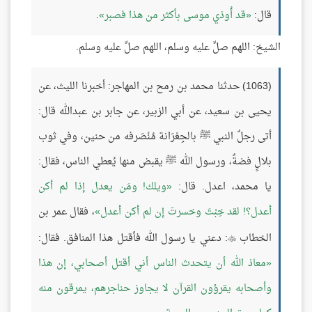
قال:
قد أُوذي موسى بأكثر من هذا فصبر
.
الشيخ: اللهم صلِّ عليه وسلم، اللهم صلِّ عليه وسلم.
(1063) حدثنا محمد بن رمح بن المهاجر: أخبرنا الليث، عن
يحيى بن سعيد، عن أبي الزبير، عن جابر بن عبدالله قال:
أتى رجلٌ النبي ﷺ بالجِعْرَانة مُنْصَرفه من حنين، وفي ثوب
بلالٍ فضةٌ، ورسول الله ﷺ يقبض منها يُعطي الناس، فقال:
يا محمد، اعدل. قال:
ويلك! ومَن يعدل إذا لم أكن
أعدل؟! لقد خِبْتَ وخسرتَ إن لم أكن أعدل
، فقال عمر بن
الخطاب
: دعني يا رسول الله فأقتل هذا المنافق. فقال:

معاذ الله أن يتحدث الناس أني أقتل أصحابي، إن هذا
وأصحابه يقرؤون القرآن لا يجاوز حناجرهم، يمرقون منه