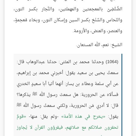
الضِّئْضِئ بالمعجمتين والمهملتين، والنِّجار بكسر النون،
والنّحاس والسِّنْخ بكسر السين وإسكان النون، وبخاء مُعجمةٍ،
والعنصر، والعنض، والأرومة.
الشيخ: نعم، الله المستعان.
(1064) وحدثنا محمد بن المثنى: حدثنا عبدالوهاب قال:
سمعتُ يحيى بن سعيد يقول: أخبرني محمد بن إبراهيم،
عن أبي سلمة وعطاء بن يسار: أنهما أتيا أبا سعيدٍ الخدري
فسألاه عن الحرورية: هل سمعتَ رسول الله ﷺ يذكرها؟
قال: لا أدري مَن الحرورية، ولكني سمعتُ رسول الله ﷺ
يقول:
يخرج في هذه الأمة
-ولم يقل: منها-
قومٌ
تحقرون صلاتكم مع صلاتهم، فيقرؤون القرآن لا يُجاوز