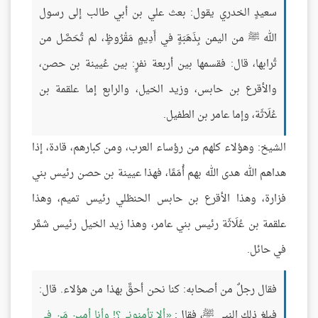
سعيدٍ الخدري يقول: بعث علي بن أبي طالب إلى رسول
الله ﷺ من اليمن بِذَهَبَةٍ في أَدِيمٍ مَقْرُوظٍ، لم تُحَصَّل من
تُرابها، قال: فقسمها بين أربعة نفرٍ: بين عُيينة بن حصن،
والأقرع بن حابس، وزيد الخيل، والرابع إما علقمة بن
عُلَاثَة، وإما عامر بن الطفيل.
الشيخ: وهؤلاء كلهم من رؤساء العرب، ومن كبارهم، قادة، إذا
هداهم الله هدى الله بهم أُمَمًا، فهذا عيينة بن حصن رئيس بني
فزارة، وهذا الأقرع بن حابس الحنظلي رئيس تميم، وهذا
علقمة بن عُلَاثَة رئيس بني عامر، وهذا زيد الخيل رئيس شمَّر
في حائل.
فقال رجلٌ من أصحابه: كنا نحن أحقَّ بهذا من هؤلاء. قال:
فبلغ ذلك النبي ﷺ، فقال:
ألا تأمنوني؟! وأنا أمين مَن في