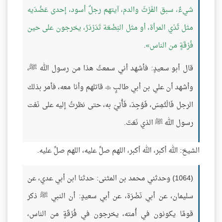
شيءٌ، سبق الفَرْثَ والدم، آيتهم رجلٌ أسود، إحدى عَضُدَيه
مثل ثَدْي المرأة، أو مثل البَضْعَة تَدَرْدَرُ، يخرجون على حين
فُرْقَةٍ من الناس
.
قال أبو سعيدٍ: فأشهد أني سمعتُ هذا من رسول الله ﷺ،
وأشهد أن علي بن أبي طالبٍ
قاتلهم وأنا معه، فأمر بذلك

الرجل فَالْتُمِسَ، فَوُجِدَ، فَأُتِيَ به، حتى نظرتُ إليه على نَعْت
رسول الله ﷺ الذي نَعَتَ.
الشيخ: الله أكبر، الله أكبر، اللهم صلِّ عليه، اللهم صلِّ عليه.
(1064) وحدثني محمد بن المثنى: حدثنا ابن أبي عدي، عن
سليمان، عن أبي نَضْرَة، عن أبي سعيدٍ: أن النبي ﷺ ذكر
قومًا يكونون في أُمته، يخرجون في فُرْقَةٍ من الناس،