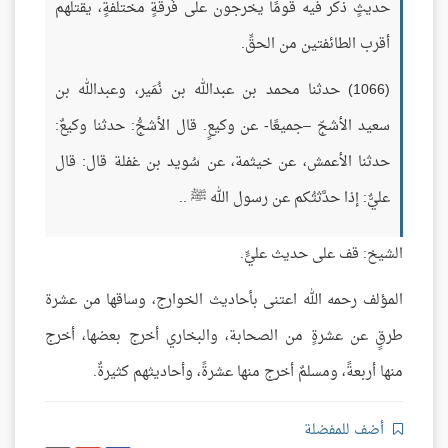
حديثٍ ذكر فيه قومًا يخرجون على فُرقةٍ مختلفةٍ، يقتلهم
أقرب الطائفتين من الحقِّ.
(1066) حدثنا محمد بن عبدالله بن نُمَير، وعبدالله بن
سعيد الأشجّ –جميعًا- عن وكيعٍ. قال الأشجُّ: حدثنا وكيعٌ:
حدثنا الأعمش، عن خيثمة، عن سُويد بن غفلة قال: قال
عليٌّ: إذا حدَّثتُكم عن رسول الله ﷺ ..
الشيخ: قف على حديث عليٍّ.
المؤلف رحمه الله اعتنى بأحاديث الخوارج، وساقها من عشرة
طرقٍ عن عشرةٍ من الصحابة، والبخاري أخرج بعضها، أخرج
منها أربعةً، ومسلمٌ أخرج منها عشرةً، وأحاديثهم كثيرةٌ.
أضف للمفضلة