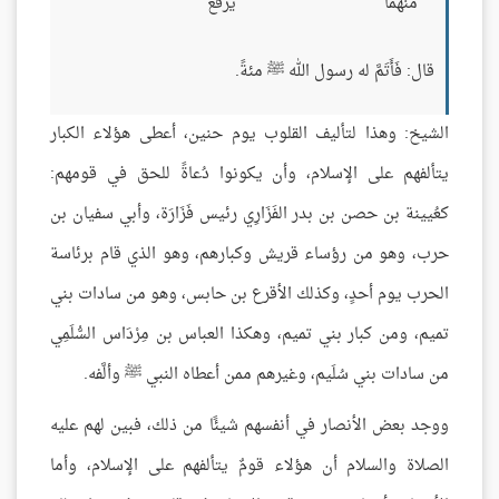
منهما
يُرْفَع
قال: فَأَتَمَّ له رسول الله ﷺ مئةً.
الشيخ: وهذا لتأليف القلوب يوم حنين، أعطى هؤلاء الكبار
يتألفهم على الإسلام، وأن يكونوا دُعاةً للحق في قومهم:
كعُيينة بن حصن بن بدر الفَزَارِي رئيس فَزَارَة، وأبي سفيان بن
حرب، وهو من رؤساء قريش وكبارهم، وهو الذي قام برئاسة
الحرب يوم أحدٍ، وكذلك الأقرع بن حابس، وهو من سادات بني
تميم، ومن كبار بني تميم، وهكذا العباس بن مِرْدَاس السُّلَمِي
من سادات بني سُلَيم، وغيرهم ممن أعطاه النبي ﷺ وألَّفه.
ووجد بعض الأنصار في أنفسهم شيئًا من ذلك، فبين لهم عليه
الصلاة والسلام أن هؤلاء قومٌ يتألفهم على الإسلام، وأما