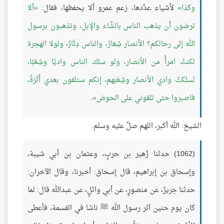
وكذا
لأشياء عدَّدها، زعم عمرو ألا يحفظها، فقال:
ألا
ترضون أن يذهب الناس بالشَّاء والإبل، وتذهبون برسول
الله إلى رحالكم؟ الأنصار شِعَارٌ، والناس دِثَارٌ، ولولا الهجرة
لكنتُ امرأً من الأنصار، ولو سلك الناس واديًا وشِعْبًا،
لسلكتُ وادي الأنصار وشِعْبَهم، إنكم ستلقون بعدي أَثَرَةً،
فاصبروا حتى تلقوني على الحوض
.
الشيخ: الله أكبر، اللهم صلِّ عليه وسلم.
(1062) حدثنا زُهير بن حربٍ، وعثمان بن أبي شيبة،
وإسحاق بن إبراهيم، قال إسحاق: أخبرنا، وقال الآخران:
حدثنا جريرٌ، عن منصورٍ، عن أبي وائلٍ، عن عبدالله قال: لما
كان يوم حنين آثر رسول الله ﷺ ناسًا في القسمة، فأعطى