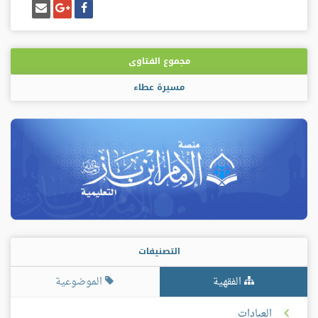
شارك
شارك
إرسل
على
على
إيميل
فيسبوك
غوغل
بلس
مجموع الفتاوى
مسيرة عطاء
التصنيفات
الفقهية
الموضوعية
العبادات