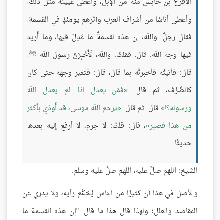
الأقرع بن حابس مئةً من الإبل، وأعطى عُيينة مثل ذلك،
وأعطى أناسًا من أشراف العرب وآثرهم يومئذٍ في القسمة،
فقال رجلٌ: والله، إن هذه لقسمةٌ ما عُدِلَ فيها، وما أُريد
فيها وجه الله. قال: فقلتُ: والله، لَأُخْبِرَنَّ رسول الله ﷺ،
قال: فأتيتُه فأخبرتُه بما قال، قال: فتغير وجهه حتى كان
كالصِّرْف، ثم قال:
فمَن يعدل إذا لم يعدل الله
ورسوله؟!
قال: ثم قال:
يرحم الله موسى، قد أُوذي بأكثر
من هذا فصبر
، قال: قلتُ: لا جرم، لا أرفع إليه بعدها
حديثًا.
الشيخ: اللهم صلِّ عليه، اللهم صلِّ عليه وسلم.
والأصل في هذا أن كثيرًا من الناس يُحَكِّم رأيه، ولا يدري عن
المقاصد والعلل؛ ولهذا قال هذا ما قال: "إن هذه القسمة ما