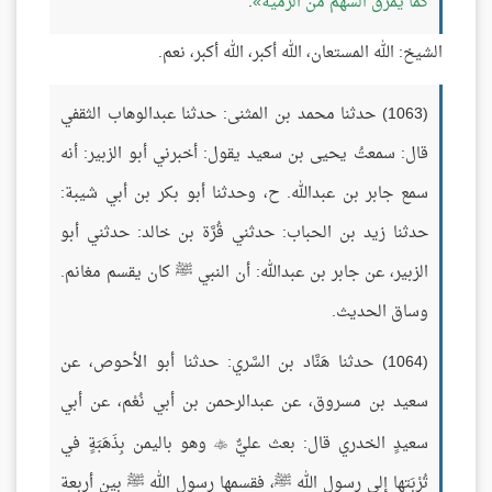
كما يمرق السهم من الرمية
.
الشيخ: الله المستعان، الله أكبر، الله أكبر، نعم.
(1063) حدثنا محمد بن المثنى: حدثنا عبدالوهاب الثقفي
قال: سمعتُ يحيى بن سعيد يقول: أخبرني أبو الزبير: أنه
سمع جابر بن عبدالله. ح، وحدثنا أبو بكر بن أبي شيبة:
حدثنا زيد بن الحباب: حدثني قُرَّة بن خالد: حدثني أبو
الزبير، عن جابر بن عبدالله: أن النبي ﷺ كان يقسم مغانم.
وساق الحديث.
(1064) حدثنا هَنَّاد بن السَّري: حدثنا أبو الأحوص، عن
سعيد بن مسروق، عن عبدالرحمن بن أبي نُعْم، عن أبي
سعيدٍ الخدري قال: بعث عليٌّ
وهو باليمن بِذَهَبَةٍ في

تُرْبَتها إلى رسول الله ﷺ، فقسمها رسول الله ﷺ بين أربعة