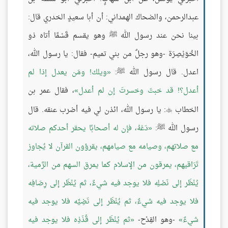
عبدالرحمن، والضحاك الهمداني: أن أبا سعيدٍ الخدري قال:
بينا نحن عند رسول الله ﷺ وهو يقسم قَسْمًا أتاه ذو
الخُوَيْصِرَة -وهو رجلٌ من بني تميم- فقال: يا رسول الله،
اعدل. قال رسول الله ﷺ:
ويلك! ومَن يعدل إذا لم
أعدل؟! قد خبتَ وخسرتَ إن لم أعدل
، فقال عمر بن
الخطاب
: يا رسول الله، ائذن لي فيه أضرب عنقه. قال

رسول الله ﷺ:
دَعْهُ، فإن له أصحابًا يحقر أحدكم صلاته
مع صلاتهم، وصيامه مع صيامهم، يقرؤون القرآن لا يُجاوز
تَرَاقيهم، يمرقون من الإسلام كما يمرق السهم من الرَّمية،
يُنْظَر إلى نَصْلِه فلا يوجد فيه شيءٌ، ثم يُنْظَر إلى رِصَافِه
فلا يوجد فيه شيءٌ، ثم يُنْظَر إلى نَضِيِّه فلا يوجد فيه
شيءٌ
-وهو القِدْح-
ثم يُنْظَر إلى قُذَذِه فلا يوجد فيه