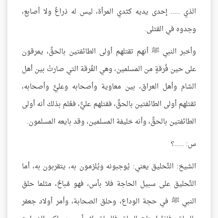
الذي ..... إحدى يديه كثدي المرأة، ليس له ذراعٌ ولا أصابع،
وجدوه في القتلى.
وأخبر النبي ﷺ أنهم تقتلهم أولى الطائفتين بالحقِّ، يمرقون
على حين فُرقةٍ من المسلمين، وهي الفُرقة التي صارتْ بين أهل
الشام وأهل العراق، بين معاوية وأصحابه وعليٍّ وأصحابه،
تقتلهم أولى الطائفتين بالحقِّ، فقتلهم عليٌّ، فعُلم بذلك أنه أولى
الطائفتين بالحقِّ، وأنه خليفة المسلمين، وقد بايعه المسلمون.
س: .....؟
الشيخ: التَّحليق يعني: يُوجبونه ويُلزمون به، يتقربون به، أما
التَّحليق على سبيل الحاجة فلا بأس، فهو مُباحٌ، مثلما حلق
النبي ﷺ في حجة الوداع، وحلق الصحابة، وأمر أولاد جعفر