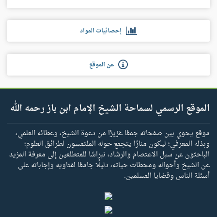
إحصائيات المواد
عن الموقع
الموقع الرسمي لسماحة الشيخ الإمام ابن باز رحمه الله
موقع يحوي بين صفحاته جمعًا غزيرًا من دعوة الشيخ، وعطائه العلمي،
وبذله المعرفي؛ ليكون منارًا يتجمع حوله الملتمسون لطرائق العلوم؛
الباحثون عن سبل الاعتصام والرشاد، نبراسًا للمتطلعين إلى معرفة المزيد
عن الشيخ وأحواله ومحطات حياته، دليلًا جامعًا لفتاويه وإجاباته على
أسئلة الناس وقضايا المسلمين.