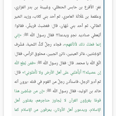
نفرٍ: الأقرع بن حابس الحنظلي، وعُيينة بن بدر الفزاري،
وعلقمة بن عُلَاثَة العامري، ثم أحد بني كلاب، وزيد الخير
الطائي، ثم أحد بني نَبْهَان، قال: فغضبتْ قريشٌ، فقالوا:
أيُعطي صناديد نجدٍ ويدعنا؟! فقال رسول الله ﷺ:
إني
إنما فعلتُ ذلك لأتألفهم
، فجاء رجلٌ كَثُّ اللحية، مُشْرِف
الوَجْنَتين، غائر العينين، ناتئ الجبين، محلوق الرأس، فقال:
اتَّقِ الله يا محمد. قال: فقال رسول الله ﷺ:
فمَن يُطِع الله
إن عصيتُه؟! أَيَأْمَنُنِي على أهل الأرض ولا تَأْمَنُونِي!
قال:
ثم أدبر الرجل، فاستأذن رجلٌ من القوم في قتله -يرون أنه
خالد بن الوليد- فقال رسول الله ﷺ:
إن من ضِئْضِئ هذا
قومًا يقرؤون القرآن لا يُجاوز حناجرهم، يقتلون أهل
الإسلام، ويدعون أهل الأوثان، يمرقون من الإسلام كما