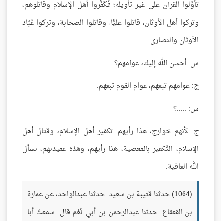
تأوَّلوا القرآن على غير تأويله؛ فَكَفَّروا أهل الإسلام وقاتلوهم،
وتركوا أهل الأوثان، قاتلوا عليًّا، وقاتلوا الصحابة، وتركوا عُبَّاد
الأوثان والنصارى.
س: أحسن الله إليك، عوامهم؟
ج: عوامهم تبعهم، عوام القوم تبعهم.
س: .....؟
ج: لأنهم خوارج، هذا رأيهم: تكفير أهل الإسلام، وقتال أهل
الإسلام، التَّكفير بالمعصية، هذا رأيهم، وهذه عقيدتهم، نسأل
الله العافية.
(1064) حدثنا قتيبة بن سعيد: حدثنا عبدالواحد، عن عمارة
بن القعقاع: حدثنا عبدالرحمن بن أبي نُعْم قال: سمعتُ أبا