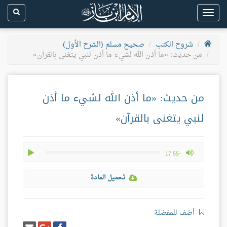
Toggle
navigation
شروح الكتب
صحيح مسلم (الشرح الأول)
من حديث: «ما أذن الله لشيء ما أذن لنبي يتغنى بالقرآن»
من حديث: «ما أذن الله لشيء ما أذن
لنبي يتغنى بالقرآن»
play
max volume
-17:55
تحميل المادة
أضف للمفضلة
شارك
شارك
إرسل