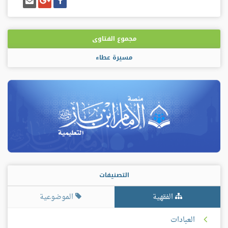
على
على
إيميل
فيسبوك
غوغل
بلس
مجموع الفتاوى
مسيرة عطاء
التصنيفات
الفقهية
الموضوعية
العبادات