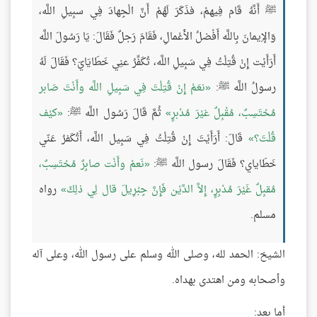
ﷺ أَنَّهُ قَام فِيهمْ، فذَكَرَ لَهُمْ أَنَّ الْجِهادَ فِي سبِيلِ اللَّه،
وَالإِيمانَ بِاللَّه أَفْضلُ الأَعْمالِ، فَقَامَ رَجلٌ فَقَالَ: يَا رَسُولَ اللَّه
أَرَأَيْت إِنْ قُتِلْتُ فِي سَبِيلِ اللَّه، تُكَفِّرُ عنِي خَطَايَايَ؟ فَقَالَ لَهُ
رسولُ اللَّه ﷺ:
نعَمْ إِنْ قُتِلْتَ فِي سَبِيلِ اللَّه وأَنْتَ صَابر
مُحْتَسِبٌ، مُقْبِلٌ غيْرَ مُدْبرٍ
ثُمَّ قَالَ رَسُول اللَّه ﷺ:
كيْف
قُلْتَ؟
قَالَ: أَرَأَيْتَ إِنْ قُتِلْتُ فِي سَبِيل اللَّه، أَتُكَفرُ عَنّي
خَطَاياي؟ فَقَالَ رسول اللَّه ﷺ:
نَعمْ وأَنْت صابِرٌ مُحْتَسِبٌ،
مُقبِلٌ غَيْرَ مُدْبِرٍ، إِلاَّ الدَّيْن فَإِنَّ جِبْرِيلَ قال لِي ذلِكَ
رواه
مسلم.
الشيخ: الحمد لله، وصلى الله وسلم على رسول الله، وعلى آله
وأصحابه ومن اهتدى بهداه.
أما بعد: