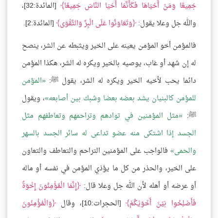
جَمِيعًا وَمَنْ أَحْيَاهَا فَكَأَنَّمَا أَحْيَا النَّاسَ جَمِيعًا
[المائدة:32]،
والله جل وعلا يقول:
وَتَعَاوَنُوا عَلَى الْبِرِّ وَالتَّقْوَى
[المائدة:2].
فالمؤمن أخو المؤمن يعينه على الخير ويثبطه عن الشر، ينصح
له إن شهد أو غاب، يوصيه بالخير ويكره له الشر، هكذا المؤمن
دائما يحب لأخيه الخير ويكره له الشر، يقول ﷺ:
المؤمن
للمؤمن كالبنيان يشد بعضه بعضا وشبك بين أصابعه
، ويقول
ﷺ:
مثل المؤمنين في توادهم وتراحمهم وتعاطفهم مثل
الجسد إذا اشتكى منه عضو تداعى له سائر الجسد بالسهر
والحمى
فالواجب على المؤمنين التراحم والتعاطف والتعاون
على الخير، والحذر من كل ما يؤذي المؤمن في نفسه أو ماله
أو عرضه أو أهله لأن الله جل وعلا قال:
إِنَّمَا الْمُؤْمِنُونَ إِخْوَةٌ
فَأَصْلِحُوا بَيْنَ أَخَوَيْكُمْ
[الحجرات:10]، وقال
وَالْمُؤْمِنُونَ