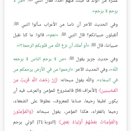
عشرة من الولد ما قبلت منهم أحدًا، فقال النبي ﷺ:
من لا
يرحم لا يرحم
.
وفي الحديث الآخر أن ناسا من الأعراب سألوا النبي ﷺ:
أتقبلون صبيانكم؟ قال النبي ﷺ:
نعم
، قالوا: ما كنا نقبل
صبياننا، قال ﷺ:
أو أملك أن نزع الله من قلوبكم الرحمة؟!
.
وفي حديث جرير يقول ﷺ:
من لا يرحم الناس لا يرحمه
الله
، وفي الحديث الآخر:
ارحموا من في الأرض يرحمكم من
في السماء
. والله يقول سبحانه:
إِنَّ رَحْمَتَ اللَّهِ قَرِيبٌ مِنَ
الْمُحْسِنِينَ
[الأعراف:56] فالمشروع للمؤمن والمرغب فيه أن
يكون لطيفا رحيما، صناعا للمعروف، عطوفا على الضعفاء،
رحيما بالفقراء، هكذا المؤمن، يقول سبحانه
وَالْمُؤْمِنُونَ
وَالْمُؤْمِنَاتُ بَعْضُهُمْ أَوْلِيَاءُ بَعْضٍ
[التوبة:71] الولي يرحم