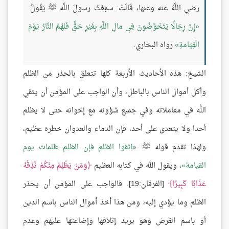
رضي اللَّهُ عنه وعنها، قَالَتْ: سمِعْتُ رسولَ اللَّه ﷺ يَقُولُ:
إِنَّ رِجَالًا يَتَخَوَّضُونَ فِي مالِ اللَّهِ بِغَيْرِ حَقٍّ فَلهُمُ النَّارُ يَوْمَ
الْقِيَامةِ
رواه البخاري.
الشيخ: هذه الأحاديث الأربعة كلها تتعلق بالحذر من الظلم
وأكل أموال الناس بالباطل، وأن الواجب على المؤمن أن يتقي
الله في معاملاته وفي جميع شؤونه مع إخوانه حتى لا يظلم
أحدا ولا يتعدى على أحد، فإن الدماء والعدوان خطره عظيم،
ولهذا تقدم قوله ﷺ:
اتقوا الظلم فإن الظلم ظلمات يوم
القيامة
، ويقول الله في كتابه العظيم
وَمَنْ يَظْلِمْ مِنْكُمْ نُذِقْهُ
عَذَابًا كَبِيرًا
[الفرقان:19]. فالواجب على المؤمن أن يحذر
الظلم وما يؤدي إليه، ومن هذا أخذ أموال الناس باسم الدين
أو باسم القرض وهو يريد إتلافها وإضاعتها عليهم وعدم