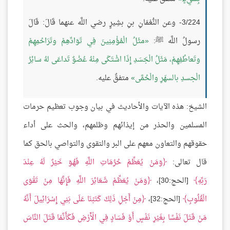
3/224- وعن النُّعْمَانِ بنِ بشِيرٍ رضي اللَّه عنهما قَالَ: قَالَ
رسولُ اللَّه ﷺ:
مثَلُ الْمُؤْمِنِينَ فِي تَوَادِّهِمْ وتَرَاحُمِهِمْ
وتَعاطُفِهِمْ، مَثَلُ الْجَسَدِ إِذَا اشْتَكَى مِنْهُ عُضْوٌ تَداعَى لهُ سائِرُ
الْجسدِ بالسهَرِ والْحُمَّى
متفقٌ عليه.
الشيخ: هذه الآيات والأحاديث في بيان وجوب تعظيم حرمات
المسلمين والحذر من إيذائهم وظلمهم، والحث على أداء
حقوقهم والتعاون معهم على البر والتقوى والتواصي بالحق كما
قال تعالى:
وَمَنْ يُعَظِّمْ حُرُمَاتِ اللَّهِ فَهُوَ خَيْرٌ لَهُ عِنْدَ
رَبِّهِ
[الحج:30]،
وَمَنْ يُعَظِّمْ شَعَائِرَ اللَّهِ فَإِنَّهَا مِنْ تَقْوَى
الْقُلُوبِ
[الحج:32]،
مِنْ أَجْلِ ذَلِكَ كَتَبْنَا عَلَى بَنِي إِسْرَائِيلَ أَنَّهُ
مَنْ قَتَلَ نَفْسًا بِغَيْرِ نَفْسٍ أَوْ فَسَادٍ فِي الْأَرْضِ فَكَأَنَّمَا قَتَلَ النَّاسَ