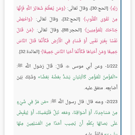
رَبِّهِ
[الحج:30]، وَقالَ تَعَالَى:
وَمَنْ يُعَظِّمْ شَعَائِرَ اللَّهِ فَإِنَّهَا
مِنْ تَقْوَى الْقُلُوبِ
[الحج:32]، وَقالَ تَعَالَى:
وَاخْفِضْ
جَنَاحَكَ لِلْمُؤْمِنِينَ
[الحجر:88]، وَقالَ تَعَالَى:
مَنْ قَتَلَ
نَفْسًا بِغَيْرِ نَفْسٍ أَوْ فَسَادٍ فِي الْأَرْضِ فَكَأَنَّمَا قَتَلَ النَّاسَ
جَمِيعًا وَمَنْ أَحْيَاهَا فَكَأَنَّمَا أَحْيَا النَّاسَ جَمِيعًا
[المائدة:32].
1/222- وعن أَبي موسى
قَالَ: قَالَ رَسُول اللَّه ﷺ:

الْمُؤْمنُ للْمُؤْمِن كَالْبُنْيَانِ يَشدُّ بعْضُهُ بَعْضًا
وَشَبَّكَ بَيْنَ
أَصَابِعِه. متفق عليه.
2/223- وعنه قال: قال رسول اللَّه ﷺ:
مَن مَرَّ فِي شَيْءٍ
مِنْ مَسَاجِدِنَا، أَوْ أَسْوَاقِنَا، ومَعَه نَبْلٌ فَلْيُمْسِكْ، أَوْ لِيَقْبِضْ
عَلَى نِصالِهَا بِكفِّهِ أَنْ يُصِيب أَحَدًا مِنَ الْمُسْلِمِينَ مِنْهَا
بِشَيْءٍ
مُتَّفَقٌ عليه.