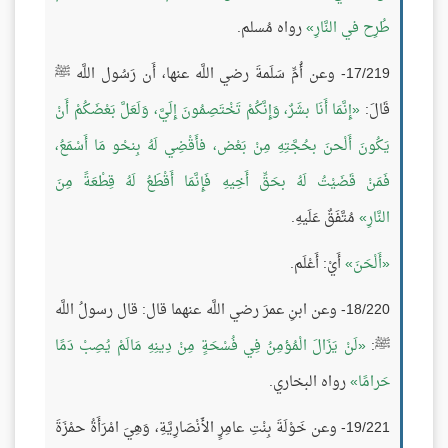
طُرِح في النَّارِ
رواه مُسلم.
17/219- وعن أُمِّ سَلَمةَ رضي اللَّه عنها، أَن رَسُول اللَّه ﷺ
قَالَ:
إِنَّمَا أَنَا بشَرٌ، وَإِنَّكُمْ تَخْتَصِمُونَ إِلَيَّ، وَلَعَلَّ بَعْضَكُمْ أَنْ
يَكُونَ أَلْحنَ بحُجَّتِهِ مِنْ بَعْض، فأَقْضِي لَهُ بِنحْو مَا أَسْمَعُ،
فَمَنْ قَضَيْتُ لَهُ بحَقِّ أَخِيهِ فَإِنَّمَا أَقْطَعُ لَهُ قِطْعَةً مِنَ
النَّارِ
مُتَّفَقٌ عَلَيهِ.
أَلْحَنَ
أَيْ: أَعْلَم.
18/220- وعن ابنِ عمرَ رضي اللَّه عنهما قال: قال رسولُ اللَّه
ﷺ:
لَنْ يَزَالَ الْمُؤمِنُ فِي فُسْحَةٍ مِنْ دِينِهِ مَالَمْ يُصِبْ دَمًا
حَرامًا
رواه البخاري.
19/221- وعن خَوْلَةَ بِنْتِ عامِرٍ الأَنْصَارِيَّةِ، وَهِيَ امْرَأَةُ حمْزَةَ