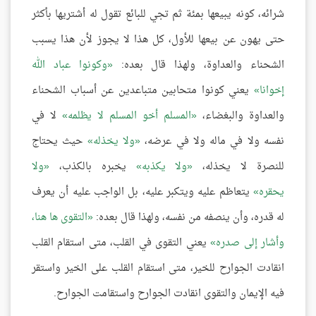
شرائه، كونه يبيعها بمئة ثم تجي للبائع تقول له أشتريها بأكثر
حتى يهون عن بيعها للأول، كل هذا لا يجوز لأن هذا يسبب
الشحناء والعداوة، ولهذا قال بعده:
وكونوا عباد الله
إخوانا
يعني كونوا متحابين متباعدين عن أسباب الشحناء
والعداوة والبغضاء،
المسلم أخو المسلم لا يظلمه
لا في
نفسه ولا في ماله ولا في عرضه،
ولا يخذله
حيث يحتاج
للنصرة لا يخذله،
ولا يكذبه
يخبره بالكذب،
ولا
يحقره
يتعاظم عليه ويتكبر عليه، بل الواجب عليه أن يعرف
له قدره، وأن ينصفه من نفسه، ولهذا قال بعده:
التقوى ها هنا،
وأشار إلى صدره
يعني التقوى في القلب، متى استقام القلب
انقادت الجوارح للخير، متى استقام القلب على الخير واستقر
فيه الإيمان والتقوى انقادت الجوارح واستقامت الجوارح.