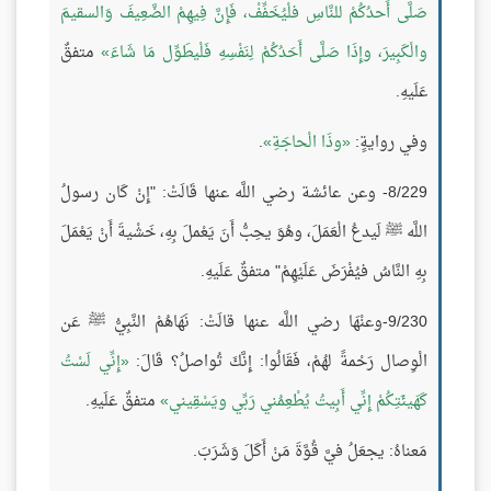
صَلَّى أَحدُكُمْ للنَّاسِ فلْيُخَفِّفْ، فَإِنَّ فِيهِمْ الضَّعِيفَ وَالسقيمَ
والْكَبِيرَ، وإِذَا صَلَّى أَحَدُكُمْ لِنَفْسِهِ فَلْيطَوِّل مَا شَاءَ
متفقٌ
عَلَيهِ.
وفي روايةٍ:
وذَا الْحاجَةِ
.
8/229- وعن عائشة رضي اللَّه عنها قَالَتْ: "إِنْ كَان رسولُ
اللَّه ﷺ لَيدعُ الْعَمَلَ، وهُوَ يحِبُّ أَنَ يَعْملَ بِهِ، خَشْيةَ أَنْ يَعْمَلَ
بِهِ النَّاسُ فيُفْرَضَ عَلَيْهِمْ" متفقٌ عَلَيهِ.
9/230-وعنْهَا رضي اللَّه عنها قالَتْ: نَهَاهُمْ النَّبِيُّ ﷺ عَن
الْوِصال رَحْمةً لهُمْ، فَقَالُوا: إِنَّكَ تُواصلُ؟ قَالَ:
إِنِّي لَسْتُ
كَهَيئَتِكُمْ إِنِّي أَبِيتُ يُطْعِمُني رَبِّي ويَسْقِيني
متفقٌ عَلَيهِ.
مَعناهُ: يجعَلُ فيَّ قُوَّةَ مَنْ أَكَلَ وَشَرَبَ.