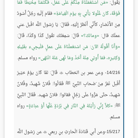
يَقُول:
مَن اسْتَعْمَلْنَاهُ مِنْكُمْ عَلَى عَمَل، فَكَتَمَنَا مِخْيَطًا فَمَا
فَوْقَهُ، كَانَ غُلُولا يَأْتِي بِهِ يوْم الْقِيامَةِ
فقَام إَلْيهِ رجُلٌ أَسْودُ
مِنَ الأَنْصَارِ، كأَنِّي أَنْظرُ إِلَيْهِ، فَقَالَ: يَا رَسُول اللَّه اقْبل عني
عملَكَ قال:
ومالكَ؟
قَالَ: سَمِعْتُك تقُول كَذَا وَكَذَا، قَالَ:
وَأَنَا أَقُولُهُ الآنَ: مَنِ اسْتعْملْنَاهُ عَلَى عملٍ فلْيجِيء بقَلِيلهِ
وَكِثيرِه، فمَا أُوتِي مِنْهُ أَخَذَ ومَا نُهِى عَنْهُ انْتَهَى
رواه مسلم.
14/216- وعن عمر بن الخطاب
قَالَ: لمَّا كَانَ يوْمُ خيْبرَ

أَقْبل نَفرٌ مِنْ َصْحابِ النَّبِيِّ ﷺ فَقَالُوا: فُلانٌ شَهِيدٌ، وفُلانٌ
شهِيدٌ، حتَّى مَرُّوا علَى رَجُلٍ فقالوا: فلانٌ شهِيد. فَقَالَ النَّبِيُّ
ﷺ:
كلاَّ إِنِّي رَأَيْتُهُ فِي النَّارِ فِي بُرْدَةٍ غَلَّها أَوْ عبَاءَةٍ
رواه
مسلم.
15/217-وعن أَبي قَتَادَةَ الْحارثِ بنِ ربعي
عن رَسُول اللَّه
