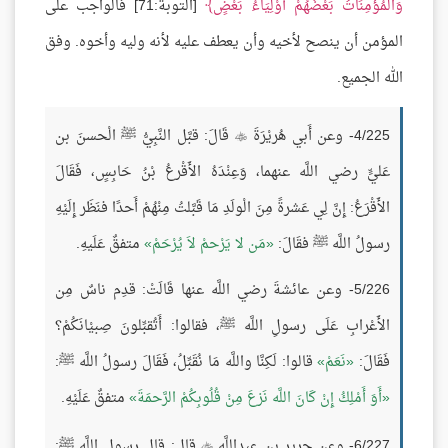
وَالْمُؤْمِنَاتُ بَعْضُهُمْ أَوْلِيَاءُ بَعْضٍ
[التوبة:71] فالواجب على
المؤمن أن ينصح لأخيه وأن يعطف عليه لأنه وليه وأخوه. وفق
الله الجميع.
4/225- وعن أَبي هُريْرَةَ
قَالَ: قبَّل النَّبِيُّ ﷺ الْحسنَ بن

عَليٍّ رضي اللَّه عنهما، وَعِنْدَهُ الأَقْرعُ بْنُ حَابِسٍ، فَقَالَ
الأَقْرَعُ: إِنَّ لِي عَشرةً مِنَ الْولَدِ مَا قَبَّلتُ مِنْهُمْ أَحدًا فنَظَر إِلَيْهِ
رسولُ اللَّه ﷺ فقَالَ:
مَن لا يَرْحمْ لاَ يُرْحَمْ
متفقٌ عَلَيهِ.
5/226- وعن عائشةَ رضي اللَّه عنها قَالَتْ: قدِم ناسٌ مِن
الأَعْرابِ عَلَى رسولِ اللَّه ﷺ، فقالوا: أَتُقبِّلونَ صِبيْانَكُمْ؟
فَقَالَ:
نَعَمْ
قالوا: لَكِنَّا واللَّه مَا نُقَبِّلُ، فَقَالَ رسولُ اللَّه ﷺ:
أَوَ أَمْلِكُ إِنْ كَانَ اللَّه نَزعَ مِنْ قُلُوبِكُمْ الرَّحمَةَ
متفقٌ عَلَيْهِ.
6/227- وعن جريرِ بنِ عبداللَّه
قال: قال رسول اللَّه ﷺ:
