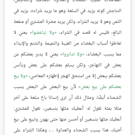
المعاملات تسبب الشحناء والعداوة التحاسد والتناجش،
التناجش كونه يزيد في السلعة وهو ما يريد شراءه، يزيد في
الثمن وهو لا يريد الشراء، ولكن يريد مضرة المشتري أو منفعة
البائع، فليس له قصد في الشراء،
ولا تباغضوا
يعني لا
تعاطوا أسباب البغضاء من الغيبة والنميمة والشتم والإيذاء
مما يسبب البغضاء،
ولا تدابروا
يعني لا يدبر بعضكم عن
بعض في التهاجر، ولكن يسلم بعضكم على بعض ويأنس
بعضكم ببعض إلا من استحق الهجر لإظهاره المعاصي،
ولا يبع
بعضكم على بيع بعض
لأن بيع البعض على البعض يسبب
الشحناء أيضًا، ومثال ذلك أن ترى إنسانا باع سلعة على آخر
مثلا بمئة تقول له: أعطيك مثلها بتسعين، تقول للمشتري:
أعطيك مثلها بتسعين أو أحسن منها حتى يهون وتبيع على بيع
أخيك، هذا يسبب الشحناء والعداوة ...، وهكذا الشراء على