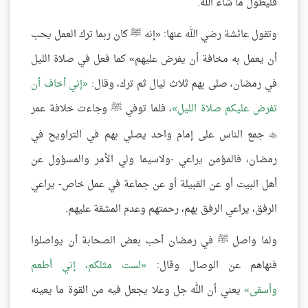
فليطول ما شاء الله.
وتقول عائشة رضي الله عنها: «إنه ﷺ كان ربما ترك العمل يحب
أن يعمل به مخافة أن يفرض عليهم» كما فعل في صلاة الليل
في رمضان، صلى بهم ثلاث ليال ثم ترك، وقال:
إني أخاف أن
تفرض عليكم صلاة الليل
، فلما توفي ﷺ وجاءت خلافة عمر
جمع الناس على إمام واحد يصلي بهم في التراويح في

رمضان، فالمؤمن يراعي -ولاسيما ولي الأمر والمسؤول عن
أهل البيت أو عن القبيلة أو عن جماعة في عمل خاص- يراعي
الرفق، يراعي الرفق بهم، رحمتهم وعدم المشقة عليهم.
ولما واصل ﷺ في رمضان أحب بعض الصحابة أن يواصلوا
فنهاهم عن الوصال وقال:
لست مثلكم، إني أطعم
وأسقى
يعني أن الله جل وعلا يجعل فيه من القوة ما يعينه