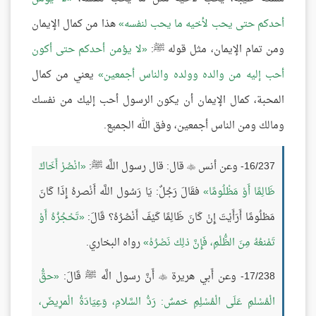
أحدكم حتى يحب لأخيه ما يحب لنفسه
هذا من كمال الإيمان
ومن تمام الإيمان، مثل قوله ﷺ:
لا يؤمن أحدكم حتى أكون
أحب إليه من والده وولده والناس أجمعين
يعني من كمال
المحبة، كمال الإيمان أن يكون الرسول أحب إليك من نفسك
ومالك ومن الناس أجمعين، وفق الله الجميع.
16/237- وعن أنس
قال: قال رسول اللَّه ﷺ:
انْصُرْ أَخَاكَ

ظَالِمًا أَوْ مَظْلُومًا
فقَالَ رَجُلٌ: يَا رَسُول اللَّه أَنْصرهُ إِذَا كَانَ
مَظلُومًا أَرَأَيْتَ إِنْ كَانَ ظَالِمًا كَيْفَ أَنْصُرُهُ؟ قَالَ:
تَحْجُزُهُ أَوْ
تَمْنعُهُ مِنَ الظُّلْمِ، فَإِنَّ ذلِك نَصْرُهْ
رواه البخاري.
17/238- وعن أَبي هريرة
أَنَّ رسول الَّه ﷺ قَالَ:
حقُّ

الْمُسْلمِ عَلَى الْمُسْلِمِ خمسٌ: رَدُّ السَّلامِ، وَعِيَادَةُ الْمرِيضَ،