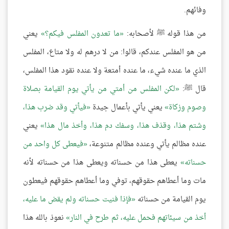
وفائهم.
من هذا قوله ﷺ لأصحابه:
ما تعدون المفلس فيكم؟
يعني
من هو المفلس عندكم، قالوا: من لا درهم له ولا متاع، المفلس
الذي ما عنده شيء، ما عنده أمتعة ولا عنده نقود هذا المفلس،
قال ﷺ:
لكن المفلس من أمتي من يأتي يوم القيامة بصلاة
وصوم وزكاة
يعني يأتي بأعمال جيدة
فيأتي وقد ضرب هذا،
وشتم هذا، وقذف هذا، وسفك دم هذا، وأخذ مال هذا
يعني
عنده مظالم يأتي وعنده مظالم متنوعة،
فيعطى كل واحد من
حسناته
يعطى هذا من حسناته ويعطى هذا من حسناته لأنه
مات وما أعطاهم حقوقهم، توفي وما أعطاهم حقوقهم فيعطون
يوم القيامة من حسناته
فإذا فنيت حسناته ولم يقض ما عليه،
أخذ من سيئاتهم فحمل عليه، ثم طرح في النار
نعوذ بالله هذا