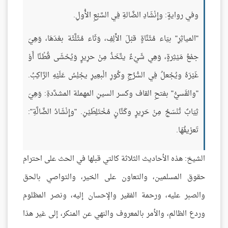
وفي روايةٍ: وإِنْشَادِ الضَّالةِ فِي السَّبْعِ الأُولِ.
"المياثِرِ" بيَاء مُثَنَّاةٍ قبْلَ الأَلِفِ، وَثَاء مُثَلَّثَة بعْدَهَا، وَهِيَ
جمْعُ مَيْثِرةٍ، وَهِي شَيْءٌ يتَّخَذُ مِنْ حرِيرٍ وَيُحْشَى قُطْنًا أَوْ
غَيْرَهُ ويُجْعلُ فِي السُّرُجِ وكُورِ الْبعِيرِ يجْلِسُ عَلَيْهِ الرَّاكِبُ.
"والقَسيُّ" بفتحِ القاف وكسر السينِ المهملة المشدَّدةِ: وَهِيَ
ثِيَابٌ تُنْسَجُ مِنْ حَرِيرٍ وكَتَّانٍ مُخْتَلِطَيْنِ. "وإِنْشَادُ الضَّالَّةِ":
تَعرْيفُهَا.
الشيخ: هذه الأحاديث الثلاثة كالتي قبلها في الحث على احترام
حقوق المسلمين، والتعاون على الخير، والتواصي بالحق
والصبر عليه، ورحمة الفقير والإحسان إليه، ونصر المظلوم
وردع الظالم، والأمر بالمعروف والنهي عن المنكر، إلى غير هذا