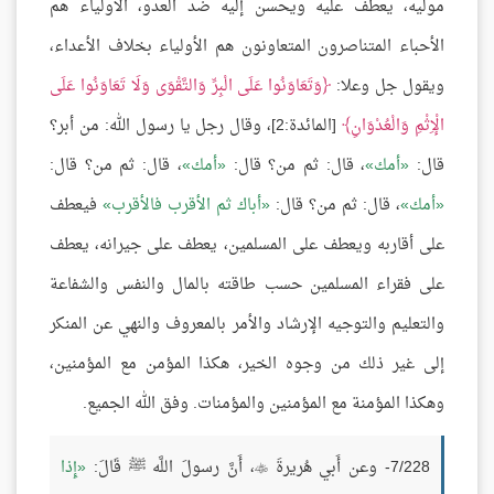
موليه، يعطف عليه ويحسن إليه ضد العدو، الأولياء هم
الأحباء المتناصرون المتعاونون هم الأولياء بخلاف الأعداء،
ويقول جل وعلا:
وَتَعَاوَنُوا عَلَى الْبِرِّ وَالتَّقْوَى وَلَا تَعَاوَنُوا عَلَى
الْإِثْمِ وَالْعُدْوَانِ
[المائدة:2]، وقال رجل يا رسول الله: من أبر؟
قال:
أمك
، قال: ثم من؟ قال:
أمك
، قال: ثم من؟ قال:
أمك
، قال: ثم من؟ قال:
أباك ثم الأقرب فالأقرب
فيعطف
على أقاربه ويعطف على المسلمين، يعطف على جيرانه، يعطف
على فقراء المسلمين حسب طاقته بالمال والنفس والشفاعة
والتعليم والتوجيه الإرشاد والأمر بالمعروف والنهي عن المنكر
إلى غير ذلك من وجوه الخير، هكذا المؤمن مع المؤمنين،
وهكذا المؤمنة مع المؤمنين والمؤمنات. وفق الله الجميع.
7/228- وعن أَبي هُريرةَ
، أَنَّ رسولَ اللَّه ﷺ قَالَ:
إِذا
