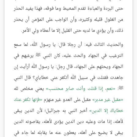
حتى البردة والعباءة تقدم المخيط وما فوقه، فهذا يفيد الحذر
من الغلول قليله وكثيره، وأن الواجب على المؤمن أن يحذر
ذلك، وأن يؤدي ما لديه حتى القليل إلا ما أعطاه ولي الأمر.
والحديث الثالث فيه: أن رجلا قال: يا رسول الله، لما سمع
الترغيب في الجهاد والحث عليه، كان النبي ﷺ يرغبهم في
الجهاد ويحثهم على الجهاد، قال رجل: يا رسول الله أرأيت إن
جاهدت فقتلت في سبيل الله أتكفر عني خطاياي؟ قال النبي
ﷺ:
نعم، إذا قتلت وأنت صابر محتسب
يعني مخلص لله
مقبل غير مدبر
مقبل على العدو غير منهزم
فإنها تكفر عنك
خطاياك إلا الدين
أخبر النبي به جبرائيل؛ لأن الدين يبقى
لأهله، إذا مات وعليه دين الدين يؤدى لأهله، يقاصونه الدين
يبقى لا يضيع على أهله، يعطون عنه ما يقابله لما جاء في