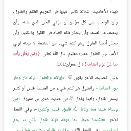
فهذه الأحاديث الثلاثة كالتي قبلها في تحريم الظلم والغلول،
وأن الواجب على كل مؤمن أن يؤدي الحق الذي عليه، وأن
ينصف من نفسه، وأن يحذر ظلم العباد في القليل والكثير، وأن
يحذر أيضا الغلول وهو كتم شيء من الغنيمة لا يبينه لولي
الأمر، فإن الغلول خطره عظيم، قال الله تعالى:
وَمَنْ يَغْلُلْ يَأْتِ
بِمَا غَلَّ يَوْمَ الْقِيَامَةِ
[آل عمران:161].
وفي الحديث الآخر يقول ﷺ:
إياكم والغلول، فإنه نار وعار
يوم القيامة
والغلول هو كتم شيء من الغنيمة قليل أو كثير
يسمى غلول، ولهذا يقول ﷺ في حديث عدي بن عميرة:
من
وليناه شيئا مما ولانا الله فليؤد قليله وكثيره
، وفي اللفظ
الآخر:
فكتمنا خيطا فما فوقه فإنه غلول يأتي به يوم
القيامة
، وفي اللفظ الآخر:
فليؤد قليله وكثيره، فما أعطي