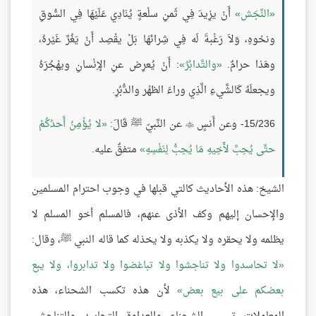
النَّجَش
أَنْ يزِيدَ فِي ثَمنِ سلْعةٍ يُنَادِي عَلَيْهَا فِي السُّوقِ
ونحْوهِ، وَلاَ رَغْبةَ لَه فِي شِرائهَا بَلْ يقْصِد أَنْ يَغُرَّ غَيْرهُ،
وهَذا حرامٌ.
والتَّدابُرُ
: أَنْ يُعرِض عنِ الإِنْسانِ ويهْجُرَهُ
ويجعلَهُ كَالشَّيءِ الَّذِي وراءَ الظهْر والدُّبُرِ.
15/236- وعن أَنسٍ
عن النَّبيّ ﷺ قَالَ:
لا يُؤْمِنُ أَحدُكُمْ

حتَّى يُحِبَّ لأَخِيهِ مَا يُحِبُّ لِنَفْسِهِ
متفقٌ عليه.
الشيخ: هذه الأحاديث كالتي قبلها في وجوب احترام المسلمين
والإحسان إليهم وكف الأذى عنهم، فالمسلم أخو المسلم لا
يظلمه ولا يحقره ولا يكذبه ولا يخذله كما قاله النبي ﷺ، وقال:
لا تحاسدوا ولا تناجشوا ولا تباغضوا ولا تدابروا، ولا يبع
بعضكم على بيع بعض
لأن هذه تكسب الشحناء، هذه