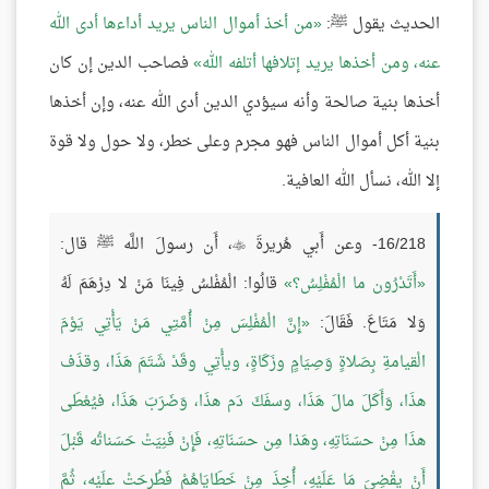
الحديث يقول ﷺ:
من أخذ أموال الناس يريد أداءها أدى الله
عنه، ومن أخذها يريد إتلافها أتلفه الله
فصاحب الدين إن كان
أخذها بنية صالحة وأنه سيؤدي الدين أدى الله عنه، وإن أخذها
بنية أكل أموال الناس فهو مجرم وعلى خطر، ولا حول ولا قوة
إلا الله، نسأل الله العافية.
16/218- وعن أَبي هُريرةَ
، أَن رسولَ اللَّه ﷺ قال:

أَتَدْرُون ما الْمُفْلِسُ؟
قالُوا: الْمُفْلسُ فِينَا مَنْ لا دِرْهَمَ لَهُ
وَلا مَتَاعَ. فَقَالَ:
إِنَّ الْمُفْلِسَ مِنْ أُمَّتِي مَنْ يَأْتِي يَوْمَ
الْقيامةِ بِصَلاةٍ وَصِيَامٍ وزَكَاةٍ، ويأْتِي وقَدْ شَتَمَ هَذَا، وقذَف
هذَا، وَأَكَلَ مالَ هَذَا، وسفَكَ دَم هذَا، وَضَرَبَ هَذَا، فيُعْطَى
هذَا مِنْ حسَنَاتِهِ، وهَذا مِن حسَنَاتِهِ، فَإِنْ فَنِيَتْ حَسَناتُه قَبْلَ
أَنْ يقْضِيَ مَا عَلَيْهِ، أُخِذَ مِنْ خَطَايَاهُمْ فَطُرحَتْ علَيْه، ثُمَّ