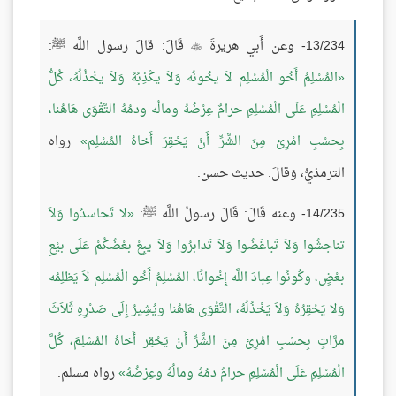
13/234- وعن أَبي هريرةَ
قَالَ: قالَ رسول اللَّه ﷺ:

المُسْلِمُ أَخُو الْمُسْلِم لاَ يخُونُه وَلاَ يكْذِبُهُ وَلاَ يخْذُلُهُ، كُلُّ
الْمُسْلِمِ عَلَى الْمُسْلِمِ حرامٌ عِرْضُهُ ومالُه ودمُهُ التَّقْوَى هَاهُنا،
بِحسْبِ امْرِئ مِنَ الشَّرِّ أَنْ يَحْقِرَ أَخاهُ المُسْلِم
رواه
الترمذيُّ، وَقالَ: حديث حسن.
14/235- وعنه قَالَ: قَالَ رسولُ اللَّه ﷺ:
لا تَحاسدُوا وَلاَ
تناجشُوا وَلاَ تَباغَضُوا وَلاَ تَدابرُوا وَلاَ يبِعْ بعْضُكُمْ عَلَى بيْعِ
بعْضٍ، وكُونُوا عِبادَ اللَّه إِخْوانًا، المُسْلِمُ أَخُو الْمُسْلِم لاَ يَظلِمُه
وَلا يَحْقِرُهُ وَلاَ يَخْذُلُهُ، التَّقْوَى هَاهُنا ويُشِيرُ إِلَى صَدْرِهِ ثَلاَثَ
مرَّاتٍ بِحسْبِ امْرِئ مِنَ الشَّرِّ أَنْ يَحْقِر أَخاهُ المُسْلِمَ، كُلَّ
الْمُسْلِمِ عَلَى الْمُسْلِمِ حرامٌ دمُهُ ومالُهُ وعِرْضُهُ
رواه مسلم.