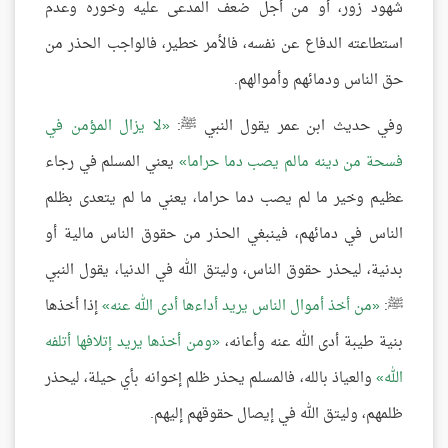
شهود زور، أو من أجل ضعف المدعى عليه وخوره وعدم
استطاعته الدفاع عن نفسه، فالأمر خطير، فالواجب الحذر من
حق الناس ودمائهم وأموالهم.
وفي حديث ابن عمر يقول النبي ﷺ:
لا يزال المؤمن في
فسحة من دينه مالم يصب دما حراما
يعني المسلم في رجاء
عظيم وخير ما لم يصب دما حراما، يعني ما لم يتعدى بظلم
الناس في دمائهم، فينبغي الحذر من حقوق الناس مالية أو
بدنية، ليحذر حقوق الناس، وليتق الله في الدنيا، يقول النبي
ﷺ:
من أخذ أموال الناس يريد أداءها أدى الله عنه
إذا أخذها
بنية طيبة أدى الله عنه وأعانه،
ومن أخذها يريد إتلافها أتلفه
الله
والعياذ بالله، فالمسلم يحذر ظلم إخوانه بأي حيلة، ليحذر
ظلمهم، وليتق الله في إيصال حقوقهم إليهم.