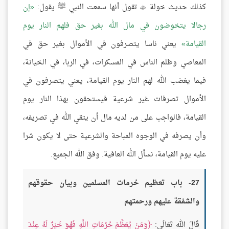
كذلك حديث خولة
تقول أنها سمعت النبي ﷺ يقول:
إن

رجالا يتخوضون في مال الله بغير حق فلهم النار يوم
القيامة
يعني ناسا يتصرفون في الأموال بغير حق في
المعاصي وظلم الناس في المسكرات، في الربا، في الخيانة،
فيما يغضب الله لهم النار يوم القيامة، يعني يتصرفون في
الأموال تصرفات غير شرعية فيستحقون بهذا النار يوم
القيامة، فالواجب على من لديه مال أن يتقي الله في تصريفه،
وأن يصرفه في الوجوه المباحة والشرعية حتى لا يكون شرا
عليه يوم القيامة، نسأل الله العافية. وفق الله الجميع.
27- باب تعظيم حُرمات المسلمين وبيان حقوقهم
والشفقة عليهم ورحمتهم
قَالَ الله تَعَالَى:
وَمَنْ يُعَظِّمْ حُرُمَاتِ اللَّهِ فَهُوَ خَيْرٌ لَهُ عِنْدَ