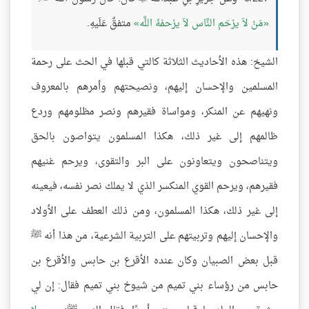
مَنْ لاَ يرْحَم النَّاس لاَ يرْحمْهُ اللَّه
متفقٌ عَلَيهِ.
الشيخ: هذه الأحاديث الثلاثة كالتي قبلها في الحث على رحمة
المسلمين والإحسان إليهم، ونصيحتهم وأمرهم بالمعروف
ونهيهم عن المنكر، ومواساة فقيرهم ونصر مظلومهم وردع
ظالمهم إلى غير ذلك، هكذا المسلمون يتواصون بالحق
ويتناصحون ويتعاونون على البر والتقوى، ويرحم غنيهم
فقيرهم، ويرحم القوي المنكسر الذي لا يملك نصر نفسه، فيعينه
إلى غير ذلك، هكذا المسلمون، ومن ذلك العطف على الأولاد
والإحسان إليهم وتربيتهم على التربية الشرعية، من هذا أنه ﷺ
قبل بعض الصبيان وكان عنده الأقرع بن حابس والأقرع بن
حابس من رؤساء بني تميم من شيوخ بني تميم فقال: إن لي