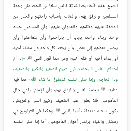
الشيخ: هذه الأحاديث الثلاثة كالتي قبلها في الحث على رحمة
المسلمين والرفق بهم، والعناية بأسباب راحتهم والحذر من
المشقة عليهم وظلمهم والعدوان عليهم، وأن المسلمين جسد
واحد وبناء واحد، يجب أن يتراحموا وأن يتعاطفوا وأن
يحسن بعضهم إلى بعض، وأن يبتعد كل واحد عن مشقة أخيه
أو إيذاء أخيه أو ظلم أخيه، ومن هذا قول النبي ﷺ:
إذا أمّ
أحدكم الناس فليخفف؛ فإن فيهم الصغير والكبير والضعيف
وذا الحاجة، وإذا صلى لنفسه فليطول ما شاء الله
هذا فيه
عنايته ﷺ برحمة الناس والرفق بهم، وأن الإمام يراعي حال
المأمومين فلا يطول على الضعيف وكبير السن والمريض،
تكون صلاته معتدلة تأسيا بالنبي ﷺ، وهكذا في التراويح في
رمضان والقيام يراعي أحوال المأمومين، أما إذا صلى لنفسه