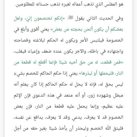
هو المفلس الذي تذهب أعماله لغيره تذهب حسناته للمظلومين.
وفي الحديث الثاني يقول ﷺ:
إنكم تختصمون إليّ، ولعل
بعضكم أن يكون ألحن بحجته من بعض
يعني أقوى وأبلغ في
الخصومة فيلتبس الأمر ويكون له الحكم لبلاغته وفصاحته
واجتهاده في باطله، والآخر يكون عنده ضعف وإعياء فيغلب،
فمن قطعت له من حق أخيه شيئا فإنما أقطع له قطعة من
النار، فليحملها أو ليذرها
يعني إذا حكم الحاكم للخصم بشيء
ليس بحق له، فإنه لا يحل له حكم الحاكم إذا كان يعلم أنه
مبطل وشهوده زور، أو أنه متعد في هذه الدعوى فإن الإثم
عليه عظيم، وإنما يحمل عليه قطعة من النار، فإن بعض
الخصوم قد لا يعرف، يدعي وقد لا يعرف، يدافع عن نفسه،
فليتق الله الخصم وليحذر أن يأخذ شيئا بغير حقه من أجل