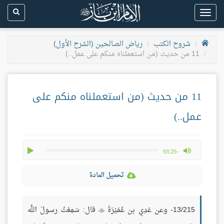
Toggle
navigation
شروح الكتب
رياض الصالحين (الشرح الأول)
11 من حديث (من استعملناه منكم على عمل..)
11 من حديث (من استعملناه منكم على
عمل..)
play
max volume
-93:25
تحميل المادة
13/215- وعن عَدِي بن عُمَيْرَةَ
قال: سَمِعْتُ رسولَ اللَّه
