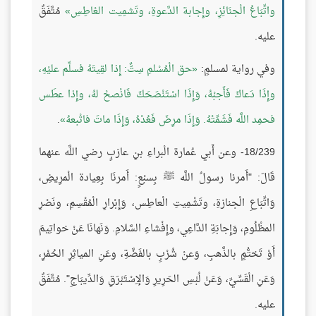
واتِّبَاعُ الْجنَائِزِ، وإِجابة الدَّعوةِ، وتَشمِيت العْاطِسِ
مُتَّفَقٌ
عليه.
وفي رواية لمسلمٍ:
حق الْمُسْلمِ سِتٌّ: إِذا لقِيتَهُ فسلِّم عليْهِ،
وإِذَا دَعاكَ فَأَجبْهُ، وَإِذَا اسْتَنْصَحَكَ فَانْصحْ لهُ، وإِذا عطَس
فحمِد اللَّه فَشَمِّتْهُ. وَإِذَا مرِضَ فَعُدْهُ، وَإِذَا ماتَ فاتْبعهُ
.
18/239- وعن أَبي عُمارة الْبراءِ بنِ عازبٍ رضي اللَّه عنهما
قَالَ: "أَمرنا رسولُ اللَّه ﷺ بِسبْعٍ: أَمرنَا بِعِيادة الْمرِيضِ،
وَاتِّبَاعِ الْجنازةِ، وتَشْمِيتِ الْعاطِس، وَإِبْرارِ الْمُقْسِمِ، ونَصْرِ
المظْلُومِ، وَإِجابَةِ الدَّاعِي، وإِفْشاءِ السَّلامِ. وَنَهانَا عَنْ خواتِيمَ
أَوْ تَختُّمٍ بالذَّهبِ، وَعنْ شُرْبٍ بالفَضَّةِ، وعَنِ المياثِرِ الحُمْرِ،
وَعَنِ الْقَسِّيِّ، وَعَنْ لُبْسِ الحَرِيرِ وَالإِسْتَبْرَقِ وَالدِّيبَاجِ". مُتَّفَقٌ
عليه.