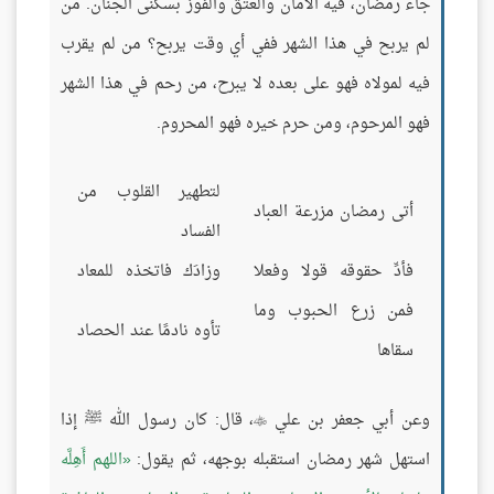
جاء رمضان، فيه الأمان والعتق والفوز بسكنى الجنان. من
لم يربح في هذا الشهر ففي أي وقت يربح؟ من لم يقرب
فيه لمولاه فهو على بعده لا يبرح، من رحم في هذا الشهر
فهو المرحوم، ومن حرم خيره فهو المحروم.
لتطهير القلوب من
أتى رمضان مزرعة العباد
الفساد
فأدِّ حقوقه قولا وفعلا
وزادَك فاتخذه للمعاد
فمن زرع الحبوب وما
تأوه نادمًا عند الحصاد
سقاها
وعن أبي جعفر بن علي
، قال: كان رسول الله ﷺ إذا

استهل شهر رمضان استقبله بوجهه، ثم يقول:
اللهم أَهِلَّه