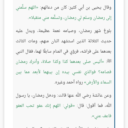
وقال يحيى بن أبي كثير: كان من دعائهم:
اللهم سلِّمني
إلى رمضان وسلم لي رمضان، وتسلَّمه مني متقبلا
.
بلوغ شهر رمضان، وصيامه نعمة عظيمة، ويدل عليه
حديث الثلاثة الذين استشهد اثنان منهم، ومات الثالث
بعدهما على فراشه، فرؤي في المنام سابقًا لهما، فقال النبي
ﷺ:
أليس صلى بعدهما كذا وكذا صلاة، وأدرك رمضان
فصامه؟ فوالذي نفسي بيده إن بينهما لأبعد مما بين
السماء والأرض
رواه أحمد وغيره.
وعن عائشة رضي الله عنها قالت: ودخل رمضان، يا رسول
الله، فما أقول: قال:
قولي: اللهم إنك عفو تحب العفو
فاعف عني
.