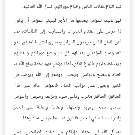
فيه اتباع غفلات الناس واتباع عوراتهم، نسأل الله العافية.
فهو غنيمة للمؤمن يغتنمها من الأجر فينبغي للمؤمن أن يكون
ذا حرص على اغتنام الخيرات والمسارعة إلى الطاعات، ضد
أهل النفاق الذين يربصون الدوائر ويعدون الشر، فالمنافق عدو
الله وعدو المؤمنين يعد لهم كل شر ويتبع عوراتهم ويغتابهم
ويتسلط عليهم بأنواع الأذى، أما المؤمن فهو رحمة ينفع الله به
العباد وينصح ويواسي ويحسن ويدعو إلى الله ويرغب في
الخير ويعين على نوائب الحق، فالمؤمن حاله غير حال
المنافق، المنافق مخرب وداعي سوء ومزيف وملبس، والمؤمن
صاحب نصح وتوبة واجتهاد وعناية وإعانة على الخير
والترغيب فيه في الخير، فالفرق فيه عظيم بين هذه وهذا.
فنسأل الله أن يجعلنا وإياكم من عباده الصالحين، ومن