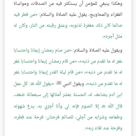
وهكذا ينبغي للمؤمن أن يستكثر فيه من الصدقات ومواساة
الفقراء والمحاويج، يقول عليه الصلاة والسلام:
من فطر فيه
صائما كان ذلك مغفرة لذنوبه، وعتق رقبته من النار، وكان له
مثل أجره
.
ويقول عليه الصلاة والسلام:
من صام رمضان إيمانا واحتسابا
غفر له ما تقدم من ذنبه
،
من قام رمضان إيمانا واحتسابا غفر
له ما تقدم من ذنبه
،
من قام ليلة القدر إيمانا واحتسابا غفر
له ما تقدم من ذنبه
، ويقول النبي ﷺ:
يقول الله
: كل عمل

ابن آدم يضاعف له، الحسنة بعشر أمثالها إلى سبعمائة ضعف،
قال الله
إلا الصوم فإنه لي وأنا أجزي به، يدع شهوته

وطعامه وشرابه من أجلي، للصائم فرحتان: فرحة عند فطره،
وفرحة عند لقاء ربه
.