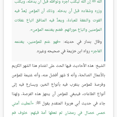
الله ﷺ إن الله ليكتب أجره ونوافله قبل أن يدخله، ويكتب
وزره وشقاءه قبل أن يدخله. وذلك أن المؤمن يُعدُّ فيه
القوت والنفقة للعبادة، ويعدُّ فيه المنافق اتباع غفلات
المؤمنين واتباع عوراتهم. فغنم يغتنمه المؤمن
.
وقال بندار في حديثه:
فهو غنم للمؤمنين، يغتنمه
الفاجر
رواه ابن خزيمة في صحيحه وغيره.
الشيخ: هذه الأحاديث فيها الحث على اغتنام هذا الشهر الكريم
بالأعمال الصالحة، وأنه لا شهر أفضل منه، وأنه غنيمة للمؤمن
وفرصة للمؤمن يتقرب فيه بأنواع الخير، ويسارع فيه إلى
أنواع الطاعات، فينبغي للمؤمن أن ينتهز هذه الفرصة، ولهذا
جاء في حديث أبي هريرة المتقدم يقول ﷺ:
أعطيت أمتي
خمس خصال في رمضان لم تعطها أمة قبلهم: خلوف فم