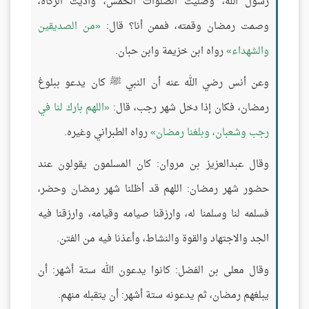
رسول الله، وصليت الصلوات الخمس، وأديت الزكاة،
وصمت رمضان وقمته، فممن أنا؟ قال:
من الصديقين
والشهداء
رواه ابن خزيمة وابن حبان.
وعن أنس رضي الله عنه أن النبي ﷺ كان يدعو ببلوغ
رمضان، فكان إذا دخل شهر رجب، قال:
اللهم بارك لنا في
رجب وشعبان، وبلغنا رمضان
رواه الطبراني وغيره.
وقال عبدالعزيز بن مروان: كان المسلمون يقولون عند
حضور شهر رمضان: اللهم قد أظلنا شهر رمضان وحضر،
فسلمه لنا وسلمنا له، وارزقنا صيامه وقيامه، وارزقنا فيه
الجد والاجتهاد والقوة والنشاط، وأعذنا فيه من الفتن.
وقال معلى بن الفضل: كانوا يدعون الله ستة أشهر: أن
يبلغهم رمضان، ثم يدعونه ستة أشهر: أن يتقبله منهم.