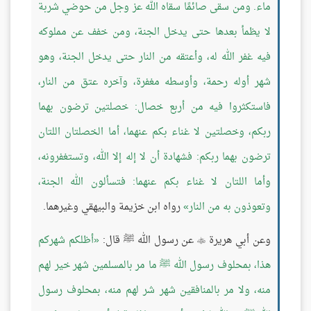
ماء. ومن سقى صائمًا سقاه الله عز وجل من حوضي شربة
لا يظمأ بعدها حتى يدخل الجنة، ومن خفف عن مملوكه
فيه غفر الله له، وأعتقه من النار حتى يدخل الجنة، وهو
شهر أوله رحمة، وأوسطه مغفرة، وآخره عتق من النار،
فاستكثروا فيه من أربع خصال: خصلتين ترضون بهما
ربكم، وخصلتين لا غناء بكم عنهما، أما الخصلتان اللتان
ترضون بهما ربكم: فشهادة أن لا إله إلا الله، وتستغفرونه،
وأما اللتان لا غناء بكم عنهما: فتسألون الله الجنة،
وتعوذون به من النار
رواه ابن خزيمة والبيهقي وغيرهما.
وعن أبي هريرة
عن رسول الله ﷺ قال:
أظلكم شهركم

هذا، بمحلوف رسول الله ﷺ ما مر بالمسلمين شهر خير لهم
منه، ولا مر بالمنافقين شهر شر لهم منه، بمحلوف رسول