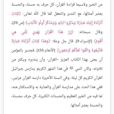
من الخير ولاسيما قراءة القرآن، كل حرف به حسنة، والحسنة
بعشر أمثالها، مع التدبر والتعقل كما قال الله تعالى:
كِتَابٌ
أَنْزَلْنَاهُ إِلَيْكَ مُبَارَكٌ لِيَدَّبَّرُوا آيَاتِهِ وَلِيَتَذَكَّرَ أُولُو الْأَلْبَابِ
[ص:29]،
وقال سبحانه:
إِنَّ هَذَا الْقُرْآنَ يَهْدِي لِلَّتِي هِيَ
أَقْوَمُ
[الإسراء:9]، قال جل وعلا:
وَهَذَا كِتَابٌ أَنْزَلْنَاهُ مُبَارَكٌ
فَاتَّبِعُوهُ وَاتَّقُوا لَعَلَّكُمْ تُرْحَمُونَ
[الأنعام:155]. فجدير بالمؤمن
أن يعنى بهذا الكتاب العزيز –القرآن- وأن يتدبره ويكثر من
تلاوته، وكان النبي ﷺ في هذا الشهر الكريم يدارس جبرائيل
القرآن الكريم كل ليلة، وفي السنة الأخيرة دارسه القرآن مرتين،
ففي هذا الحث على مدارسة القرآن والعناية به والاستكثار منه،
لما فيه من الخير العظيم والحسنات الكثيرة، كل حرف بحسنة،
والحسنة بعشر أمثالها.