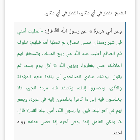
الشيخ: يفطر في أي مكان، الفطر في أي مكان.
وعن أبي هريرةَ
عن رسول الله ﷺ قال:
أعطيت أمتي

في شهر رمضان خمس خصال، لم تعطها أمة قبلهم: خلوف
فم الصائم أطيب عند الله من ريح المسك، وتستغفر لهم
الملائكة حتى يفطروا، ويزين الله
كل يوم جنته، ثم

يقول: يوشك عبادي الصالحون أن يلقوا عنهم المؤونة
والأذى، ويصيروا إليك، وتصفد فيه مردة الجن، فلا
يخلصون فيه إلى ما كانوا يخلصون إليه في غيره، ويغفر
لهم في آخر ليلة، قيل: يا رسول الله، أهي ليلة القدر؟ قال:
لا، ولكن العامل إنما يوفى أجره إذا قضى عمله
رواه
أحمد.