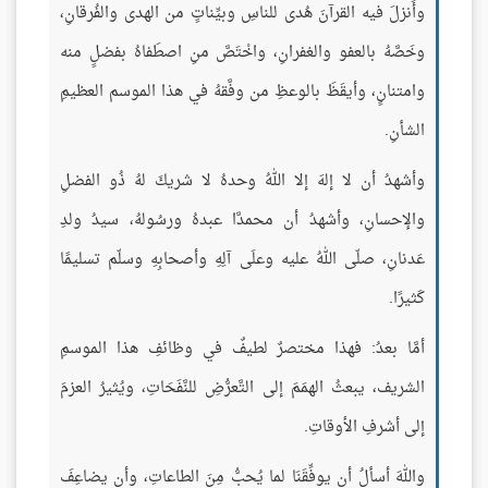
وأَنزلَ فيه القرآنَ هُدى للناسِ وبيِّناتٍ من الهدى والفُرقانِ،
وخَصَّهُ بالعفو والغفرانِ، واخْتَصَّ منِ اصطَفاهُ بفضلٍ منه
وامتنانٍ، وأيقَظَ بالوعظِ من وفَّقهُ في هذا الموسم العظيمِ
الشأنِ.
وأشهدُ أن لا إلهَ إلا اللهُ وحدهُ لا شريكَ لهُ ذُو الفضلِ
والإحسانِ، وأشهدُ أن محمدَّا عبدهُ ورسُولهُ، سيدُ ولدِ
عَدنانِ، صلّى اللهُ عليه وعلَى آلِهِ وأصحابِهِ وسلّم تسليمًا
كَثيرًا.
أمَّا بعدُ: فهذا مختصرٌ لطيفٌ في وظائفِ هذا الموسمِ
الشريف، يبعثُ الهمَمَ إلى التَّعرُّضِ للنَّفَحَاتِ، ويُثيرُ العزمَ
إلى أشرفِ الأوقاتِ.
واللهَ أسألُ أن يوفِّقَنَا لما يُحبُّ مِنَ الطاعاتِ، وأن يضاعِفَ