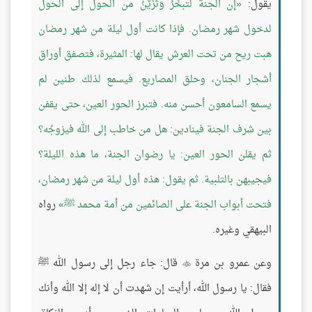
يقول:
إن الجنة لتبخَّرُ وَتُزَيَّنُ من الحول إلى الحول
لدخول شهر رمضان. فإذا كانت أول ليلة من شهر رمضان
هبت ريح من تحت العرش يقال لها: المثيرة، فتصفق أوراق
أشجار الجنان، وحلق المصاريع. فيسمع لذلك طنين لم
يسمع السامعون أحسن منه. فتبرز الحور العين، حتى يقفن
بين شرف الجنة فينادين: هل من خاطب إلى الله فيزوجُه؟
ثم يقلن الحور العين: يا رضوان الجنة، ما هذه الليلة؟
فيجيبهن بالتلبية. ثم يقول: هذه أول ليلة من شهر رمضان،
فتحت أبواب الجنة على الصائمين من أمة محمد ﷺ
رواه
البيهقي وغيره.
وعن عمرو بن مرة
قال: جاء رجل إلى رسول الله ﷺ

فقال: يا رسول الله، أرأيت إن شهدت أن لا إله إلا الله وأنك