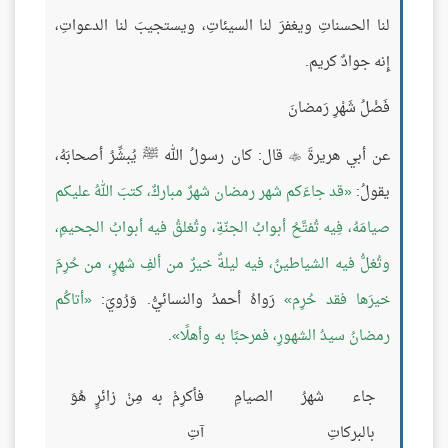
لنا الحسناتِ ويغفرَ لنا السيئاتِ، ويستجيبَ لنا الدعواتِ،
إِنه جوادٌ كريم.
فَضْلُ شَهْرِ رَمضانَ
عن أبي هريرةَ
قال: كان رسولُ الله ﷺ يُبشِّرُ أصحابَهُ،

يقولُ:
قد جاءَكم شهر رمضان شهرٌ مباركٌ، كتبَ اللهُ عليكم
صيامَهُ، فِيه تُفتَّحُ أبوابُ الجنّةِ، وتُغلقُ فيه أبوابُ الجحيمِ،
وتُغلُّ فيه الشياطينُ، فيه ليلةٌ خيرٌ من ألفِ شهرٍ، من حُرِمَ
خيرَها فقد حُرِم
رَواهُ أحمدُ والنسائيُّ. وَرُويَ:
أتاكُم
رمضانُ سيدُ الشهورِ، فمرحبًا به وأهلًا
.
جاء شهرُ الصيامِ
فأكرِمْ به مِنْ زائرٍ هُوَ
بالبركاتِ
آتِ