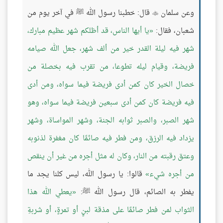
وعن سلمان
قال: خطبنا رسول الله ﷺ في آخر يوم من

شعبان، فقال:
يا أيها الناس، قد أظلكم شهر عظيم مبارك،
شهر فيه ليلة القدر خير من ألف شهر، جعل الله صيامه
فريضة، وقيام ليله تطوعا، من تقرب فيه بخصلة من
خصال الخير كان كمن أدى فريضة فيما سواه، ومن أدى
فيه فريضة كان كمن أدى سبعين فريضة فيما سواه، وهو
شهر الصبر، والصبر ثوابه الجنة، وشهر المواساة، وشهر
يزداد فيه الرزق، ومن فطر فيه صائمًا كان مغفرة لذنوبه
وعتق رقبته من النار، وكان له مثل أجره من غير أن ينقص
من أجره شيء
قالوا: يا رسول الله، ليس كلنا يجد ما
يفطر به الصائم، قال رسول الله ﷺ:
يعطي الله هذا
الثواب لمن فطر صائمًا على مذقة لبنٍ أو تمرةٍ، أو شربةِ