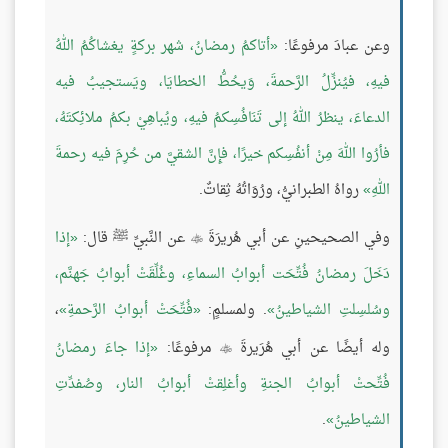
وعن عبادَ مرفوعًا:
أتاكمُ رمضانُ، شهر بركةٍ يغشاكُمُ اللهُ
فيهِ، فيُنزِّلُ الرَّحمةَ، وَيحُطُّ الخطايَا، ويَستجيبُ فيه
الدعاءَ، ينظرُ اللهُ إلى تَنَافُسِكمُ فيهِ، ويُباهِيْ بكمُ ملائِكتَهُ،
فأرُوا اللهَ مِنْ أنفُسِكم خيرًا، فإِنَّ الشقيَّ من حُرِمَ فيه رحمةَ
اللهِ
رواهُ الطبرانيُّ، ورُوَاتُهُ ثِقاتٌ.
وفي الصحيحينِ عن أبي هُريرَةَ
عن النَّبيِّ ﷺ قال:
إذا

دَخَلَ رمضانُ فُتِّحَت أبوابُ السماءِ، وغُلِّقَتْ أبوابُ جَهنَّم،
وسُلسِلتِ الشياطينُ
. ولمسلمٍ:
فُتِّحَتْ أبوابُ الرَّحمةِ
،
وله أيضًا عن أبي هُرَيرةَ
مرفوعًا:
إذا جاءَ رمضانُ

فُتِّحتْ أبوابُ الجنةِ وأغلِقتْ أبوابُ النار، وصُفدِّتِ
الشياطينُ
.