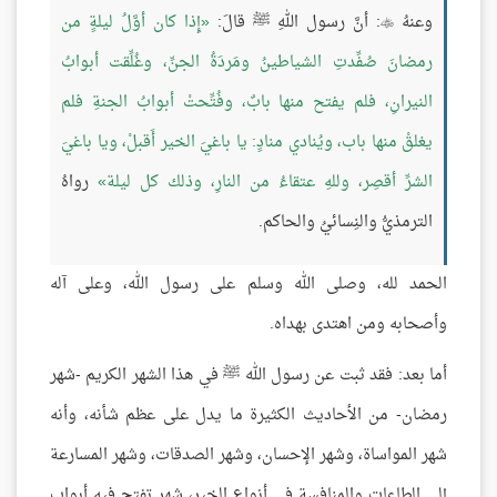
وعنهُ
: أنَّ رسول اللهِ ﷺ قالَ:
إِذا كان أوَّلُ ليلةٍ من

رمضانَ صُفِّدتِ الشياطينُ ومَردَةُ الجنِّ، وغُلِّقت أبوابُ
النيرانِ، فلم يفتح منها بابٌ، وفُتِّحتْ أبوابُ الجنةِ فلم
يغلقْ منها باب، ويُنادي منادٍ: يا باغيَ الخير أَقبلْ، ويا باغيَ
الشرِّ أقصِر، وللهِ عتقاءُ من النارِ، وذلك كل ليلة
رواهُ
الترمذيُّ والنِسائيُ والحاكم.
الحمد لله، وصلى الله وسلم على رسول الله، وعلى آله
وأصحابه ومن اهتدى بهداه.
أما بعد: فقد ثبت عن رسول الله ﷺ في هذا الشهر الكريم -شهر
رمضان- من الأحاديث الكثيرة ما يدل على عظم شأنه، وأنه
شهر المواساة، وشهر الإحسان، وشهر الصدقات، وشهر المسارعة
إلى الطاعات والمنافسة في أنواع الخير، شهر تفتح فيه أبواب