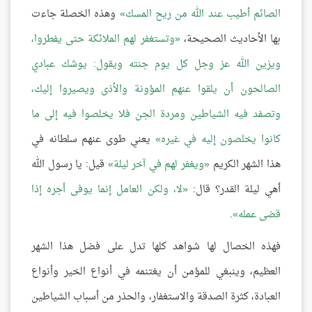
الصائم أطيب عند الله من ريح المسك
وهذه الخصلة جاءت
بها الأحاديث الصحيحة،
وتستغفر لهم الملائكة حتى يفطروا،
ويزين الله عز وجل كل يوم جنته ويقول: يوشك عبادي
الصالحون أن يلقوا عنهم المؤونة والأذى ويصيروا إليك،
وتصفد فيه الشياطين ومردة الجن فلا يخلصوا فيه إلى ما
كانوا يخلصون إليه في غيره
يعني طوى عنهم سلطانه في
هذا الشهر الكريم
ويغفر لهم في آخر ليلة
قيل: يا رسول الله
أهي ليلة القدر؟ قال:
لا، ولكن العامل إنما يوفى أجره إذا
قضى عمله
.
فهذه الخصال لها شواهد كلها تدل على فضل هذا الشهر
العظيم، وينبغي للمؤمن أن يغتنمه في أنواع الخير وأنواع
العبادة، كثرة الصدقة والاستغفار، والحذر من أسباب الشياطين