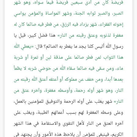
فريضة كان من أدى سبعين فريضة فيما سواه، وهو شهر
الصبر، والصبر ثوابه الجنة، وشهر المواساة والمؤمن يواسي
إخوته الفقراء، شهر يزداد فيه الرزق، من فطر فيه صائما كان له
مغفرة لذنوبه وعتق رقبته من النار
هذا فضل كبير، قيل يا
رسول الله أليس كلنا يجد ما يفطر به الصائم؟ قال:
يعطي الله
هذا الثواب لمن فطر صائما على مذقة لبن أو تمرة أو شربة
ماء، ومن سقى فيه صائما سقاه الله من حوضي شربه لا يظمأ
بعدها أبدا، ومن خفف عن مملوكه أو أعتقه أعتق الله رقبته من
النار، وهو شهر أوله رحمة، وأوسطه مغفرة، وآخره عتق من
النار
شهر يغلب على أوله الرحمة والتوفيق للمؤمنين بالعمل،
وعلى وسطه المغفرة لهم بسبب أعمالهم الطيبة، ويغلب على
آخره العتق من النار لأهل التقوى والاستقامة في هذا الشهر
الكريم، فينبغي للمؤمن أن يلاحظ هذه الأمور وأن يجتهد في