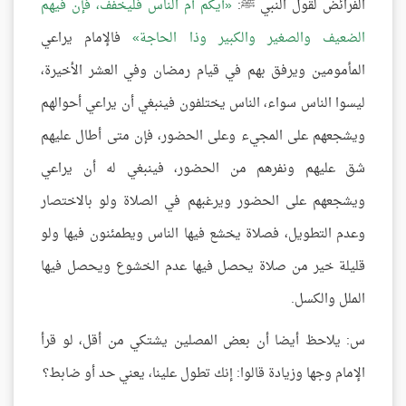
الفرائض لقول النبي ﷺ:
أيكم أم الناس فليخفف، فإن فيهم
الضعيف والصغير والكبير وذا الحاجة
فالإمام يراعي
المأمومين ويرفق بهم في قيام رمضان وفي العشر الأخيرة،
ليسوا الناس سواء، الناس يختلفون فينبغي أن يراعي أحوالهم
ويشجعهم على المجيء وعلى الحضور، فإن متى أطال عليهم
شق عليهم ونفرهم من الحضور، فينبغي له أن يراعي
ويشجعهم على الحضور ويرغبهم في الصلاة ولو بالاختصار
وعدم التطويل، فصلاة يخشع فيها الناس ويطمئنون فيها ولو
قليلة خير من صلاة يحصل فيها عدم الخشوع ويحصل فيها
الملل والكسل.
س: يلاحظ أيضا أن بعض المصلين يشتكي من أقل، لو قرأ
الإمام وجها وزيادة قالوا: إنك تطول علينا، يعني حد أو ضابط؟