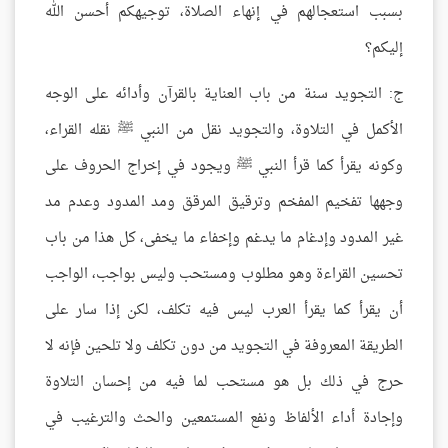
بسبب استعجالهم في إنهاء الصلاة، توجيهكم أحسن الله
إليكم؟
ج: التجويد سنة من باب العناية بالقرآن وأدائه على الوجه
الأكمل في التلاوة، والتجويد نقل من النبي ﷺ نقله القراء،
وكونه يقرأ كما قرأ النبي ﷺ ويجود في إخراج الحروف على
وجهها تفخيم المفخم وترقيق المرقق ومد المدود وعدم مد
غير المدود وإدغام ما يدغم وإخفاء ما يخفى، كل هذا من باب
تحسين القراءة وهو مطلوب ومستحب وليس بواجب، الواجب
أن يقرأ كما يقرأ العرب ليس فيه تكلف، لكن إذا سار على
الطريقة المعروفة في التجويد من دون تكلف ولا تلحين فإنه لا
حرج في ذلك بل هو مستحب لما فيه من إحسان التلاوة
وإجادة أداء الألفاظ ونفع المستمعين والحث والترغيب في