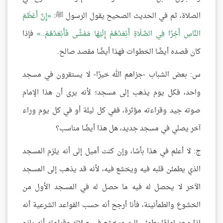
الصلاة، ثم في الحديث الصحيح يقول الرسول ﷺ:
إِنَّ أَعْظَمَ
النَّاسِ أَجْرًا فِي الصَّلَاةِ أَبْعَدُهُمْ إِلَيْهَا مَمْشًى فَأَبْعَدُهُمْ..
فإذا
كان قصده أيضًا الخطوات فهذا أيضًا مقصد صالح.
س: بعض الشباب -جزاهم الله خيرًا- لا يستقرون في مسجد
واحد، فكل يوم يذهب إلى مسجد؛ لأنه يرى أن هذا الإمام
صوته جيد وقراءته مؤثرة، ففي كل ليلة أو في كل يوم وراء
آخر يصلي في مسجد جديد، هل هذا أيضًا مناسب؟
ج: لا أعلم في هذا بأسًا، وإن كنت أميل إلى أنه يلزم المسجد
الذي يطمئن قلبه فيه ويخشع فيه، لأنه قد يذهب إلى المسجد
الآخر لا يحصل له فيه ما حصل له في المسجد الأول من
الخشوع والطمأنينة، فأنا أرجح أنه حسب القواعد الشرعية أنه