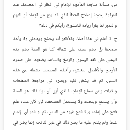
س: مسألة متابعة المأموم للإمام في النظر في المصحف عند
القراءة بحجة إصلاح الخطأ الذي قد يقع من الإمام أو الفهم
والتدبر لما يقرأ زيادة للخشوع، رأيكم في ذلك؟
ج: لا أعلم في هذا أصلا، والأظهر أنه يخشع ويطمئن ولا يأخذ
مصحفا بل يضع يمينه على شماله كما هو السنة يضع يده
اليمنى على كفه اليسرى والرسغ والساعد يضعهما على صدره
الأرجح والأفضل ليخشع، وأخذه المصحف يشغله عن هذه
السنن، ثم قد يشغل قلبه وبصره في مراجعة الصفحات
والآيات وعن سماع الإمام، فالذي أرى أن ترك ذلك هو السنة
وأن يستمع وينصت ولا يستعمل المصحف، فإن كان عنده علم
فتح على إمامه وإلا فتح غيره من الناس، ثم لو قدر أن الإمام
غلط ولم يفتح عليه ما يضر ذلك في غير الفاتحة إنما يضر في