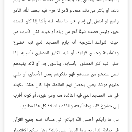
إذا وجد إمامًا يطمئن إليه ويخشع في صلاته وقراءته أنه يلزم
ذلك، أو يكثر من ذلك معه، والأمر لا حرج فيه بحمد الله، الأمر
واسع لو انتقل إلى إمام آخر، ما نعلم فيه بأسًا إذا كان قصده
خير، وليس قصده شيئًا آخر من رياء أو غيره، لكن الأقرب من
حيث القواعد الشرعية أنه يلزم المسجد الذي فيه خشوع
وطمأنينة وحسن قراءة، أو فيه تكثير المصلين بأسبابه، إذا
صلى فيه كثر المصلون بأسبابه، يتأسون به، أو لأنه يفيدهم
ليس عندهم من يفيدهم فهو يذكرهم بعض الأحيان، أو يلقي
عليهم درسًا، يعني يحصل لهم الفائدة، فإذا كان هكذا فكونه
في هذا المسجد الذي فيه الفائدة منه ومن غيره، أو كونه أقرب
إلى خشوع قلبه وطمأنينته وتلذذه بالصلاة كل هذا مطلوب.
س: ما رأيكم -أحسن الله إليكم- في مسألة ختم جميع القرآن
في صلاة التراويح وما الدليل على ذلك؟ وهل يمكن الاقتصار