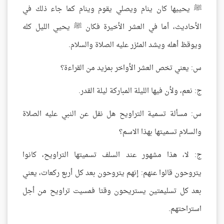
ﷺ يحييها كان ينام ويصلي يقوم وينام كما جاء ذلك في
الأحاديث، أما في العشر الأخيرة فكان ﷺ يحيي الليل كله
ويوقظ أهله ويشد المئزر عليه الصلاة والسلام.
س: يعني تخص العشر الأواخر بمزيد من القراءة؟
ج: نعم، ولأن فيها الليلة المباركة ليلة القدر.
س: مسألة تسمية التراويح هل نقل عن النبي عليه الصلاة
والسلام تسميتها بهذا الاسم؟
ج: لا، هذا مشهور عند السلف تسميتها التراويح، كانوا
يتروحون قالوا عنهم: إنهم يتروحون بعد كل أربع ركعات، يعني
بعد كل تسليمتين يستريحون وقتا فمسيت تراويح من أجل
استراحتهم.