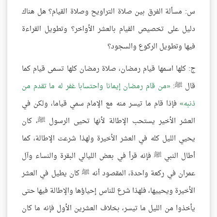
س: مسألة الفرق بين صلاة التراويح وصلاة القيام؟ هل هناك
دليل على تخصيص القيام بالعشر الأواخر؟ وتطويل القراءة
فيها وتطويل الركوع والسجود؟
ج: كلها اسمها قيام رمضان، صلاة رمضان كلها تسمى قيام كما
قال ﷺ:
من قام رمضان إيمانا واحتسابا غفر له ما تقدم من
ذنبه
فإذا قام ما تيسر منه مع الإمام سمي قياما، ولكن في
العشر الأخير يستحب الإطالة لأنها تحيى الرسول ﷺ، كان
يحيي الليل كله في العشر الأخيرة ولهذا شرعت الإطالة، كما
أطال النبي ﷺ فإنه قرأ في بعض الليالي البقرة والنساء وآل
عمران في ركعة واحدة، المقصود أنه ﷺ كان يطيل في العشر
الأخيرة ويحييها، فلهذا شرع للناس إحياؤها والإطالة فيها حتى
يأخذوا من الليل ما تيسر، بخلاف العشرين الأول فإنه ما كان