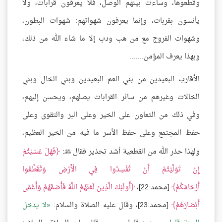
وقطعوها، وساءت بينهم الوصل، فلا يعرفون قرابات، ولا
يأنسون بقربات، وإنما يعرفون شهواتهم: شهوات البطون،
وشهوات الفروج مع من هب ودب إلا ما شاء الله من ذلك،
وبهذا يعرف المؤمن.......
الأقارب البعيدين من بني العم البعيدين وبني الخال وبني
الخالات وغيرهم من سائر القرابات يصلهم، ويحسن إليهم،
وفي ذلك من التعاون على الخير وعلى البر والتقوى وعلى
حفظ المجتمع وعلى حفظ الأسر ما فيه من الخير العظيم،
ولهذا حذر الله من القطعية أشد تحذير فقال
:
فَهَلْ عَسَيْتُمْ

إِنْ تَوَلَّيْتُمْ أَنْ تُفْسِدُوا فِي الْأَرْضِ وَتُقَطِّعُوا
أَرْحَامَكُمْ
[محمد:22]،
أُولَئِكَ الَّذِينَ لَعَنَهُمُ اللَّهُ فَأَصَمَّهُمْ وَأَعْمَى
أَبْصَارَهُمْ
[محمد:23]، وقال عليه الصلاة والسلام:
لا يدخل