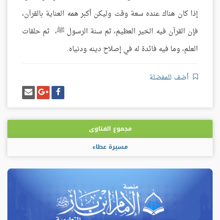
إذا كان هناك عنده سعة وقت وليكن أكبر همه العناية بالقرآن،
فإن القرآن فيه الخير العظيم، ثم سنة الرسول ﷺ، ثم حلقات
العلم، وما فيه فائدة له في إصلاح دينه ودنياه.
أضف للمفضلة
شارك
شارك
إرسل
على
على
إيميل
فيسبوك
غوغل
بلس
مجموع الفتاوى
مسيرة عطاء