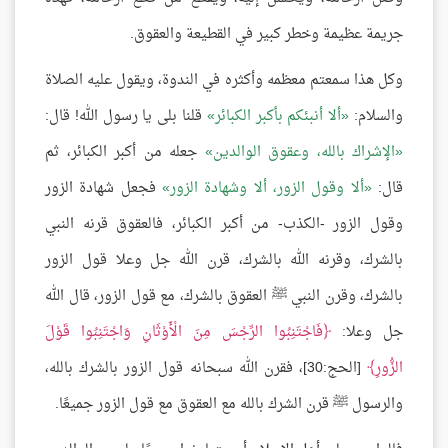
جريمة عظيمة وخطر كبير في القطيعة والعقوق.
وكل هذا سمعتم معظمه وأكثره في الندوة، ويقول عليه الصلاة
والسلام:
ألا أنبئكم بأكبر الكبائر
قلنا بلى يا رسول الله! قال:
الإشراك بالله، وعقوق الوالدين
جعله من أكبر الكبائر، ثم
قال:
ألا وقول الزور، ألا وشهادة الزور
فجعل شهادة الزور
وقول الزور -الكذب- من أكبر الكبائر، فالعقوق قرنه النبي
بالشرك، وقرنه الله بالشرك، قرن الله جل وعلا قول الزور
بالشرك، وقرن النبي ﷺ العقوق بالشرك، مع قول الزور، قال الله
جل وعلا:
فَاجْتَنِبُوا الرِّجْسَ مِنَ الْأَوْثَانِ وَاجْتَنِبُوا قَوْلَ
الزُّورِ
[الحج:30]، فقرن الله سبحانه قول الزور بالشرك بالله،
والرسول ﷺ قرن الشرك بالله مع العقوق مع قول الزور جميعًا.