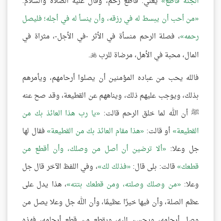
الجنة قاطع
يعني: قاطع رحم، وقال عليه الصلاة والسلام:
من أحب أن يبسط له في رزقه، وأن ينسأ له في أجله؛ فليصل
رحمه
، فصلة الرحم منسأة في الأثر -في الأجل-، مثراة في
المال، محبة في الأهل، مرضاة للرب
.

فالله يحب من عباده المؤمنين أن يصلوا أرحامهم، ويأمرهم
بذلك، ويوجب عليهم ذلك، ويناههم عن القطيعة، وقد صح عنه
ﷺ أن الله لما خلق الرحم قالت:
يا رب هذا العائذ بك من
القطيعة
أو قالت:
هذا مقام العائذ بك من القطيعة
فقال لها
جل وعلا:
ألا ترضين أن أصل من وصلك، وأن أقطع من
قطعك
قالت: بلى قال:
فذلك لك
، وفي اللفظ الآخر قال جل
وعلا:
من وصلك وصلته، ومن قطعك بتته
، هذا يدل على
عظم الصلة، وأن فيها خيرًا عظيمًا، وأن الله جل وعلا يصل من
وصل أرحامه، ويحسن إليه، ويقطع من قطع أرحامه، فهذه