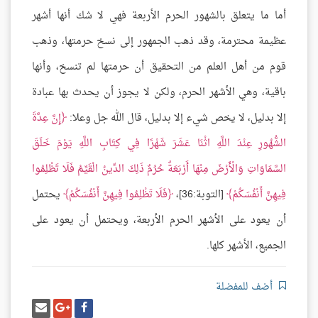
أما ما يتعلق بالشهور الحرم الأربعة فهي لا شك أنها أشهر
عظيمة محترمة، وقد ذهب الجمهور إلى نسخ حرمتها، وذهب
قوم من أهل العلم من التحقيق أن حرمتها لم تنسخ، وأنها
باقية، وهي الأشهر الحرم، ولكن لا يجوز أن يحدث بها عبادة
إلا بدليل، لا يخص شيء إلا بدليل، قال الله جل وعلا:
إِنَّ عِدَّةَ
الشُّهُورِ عِنْدَ اللَّهِ اثْنَا عَشَرَ شَهْرًا فِي كِتَابِ اللَّهِ يَوْمَ خَلَقَ
السَّمَاوَاتِ وَالْأَرْضَ مِنْهَا أَرْبَعَةٌ حُرُمٌ ذَلِكَ الدِّينُ الْقَيِّمُ فَلَا تَظْلِمُوا
فِيهِنَّ أَنْفُسَكُمْ
[التوبة:36]،
فَلَا تَظْلِمُوا فِيهِنَّ أَنْفُسَكُمْ
يحتمل
أن يعود على الأشهر الحرم الأربعة، ويحتمل أن يعود على
الجميع، الأشهر كلها.
أضف للمفضلة
شارك
شارك
إرسل
على
على
إيميل