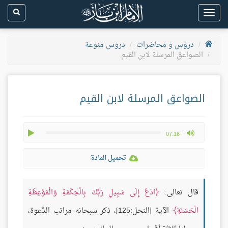
Toggle
navigation
دروس و محاضرات
دروس منوعة
الصواعق المرسلة لابن القيم
الصواعق المرسلة لابن القيم
play
max volume
-07:16
تحميل المادة
قال تعالى:
ادْعُ إِلَى سَبِيلِ رَبِّكَ بِالْحِكْمَةِ وَالْمَوْعِظَةِ
الْحَسَنَةِ
الآية [النحل:125]، ذكر سبحانه مراتب الدَّعوة،