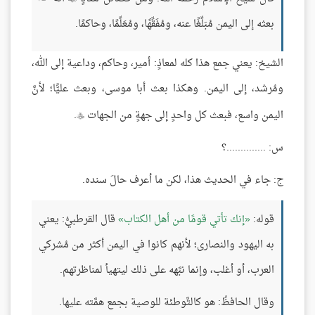
بعثه إلى اليمن مُبَلِّغًا عنه، ومُفَقِّهًا، ومُعَلِّمًا، وحاكمًا.
الشيخ: يعني جمع هذا كله لمعاذٍ: أمير، وحاكم، وداعية إلى الله،
ومُرشد، إلى اليمن. وهكذا بعث أبا موسى، وبعث عليًّا؛ لأنَّ
اليمن واسع، فبعث كل واحدٍ إلى جهةٍ من الجهات
.

س: ..............؟
ج: جاء في الحديث هذا، لكن ما أعرف حالَ سنده.
قوله:
إنك تأتي قومًا من أهل الكتاب
قال القرطبيُّ: يعني
به اليهود والنصارى؛ لأنهم كانوا في اليمن أكثر من مُشركي
العرب، أو أغلب، وإنما نبَّهه على ذلك ليتهيأ لمناظرتهم.
وقال الحافظُ: هو كالتَّوطئة للوصية بجمع همَّته عليها.