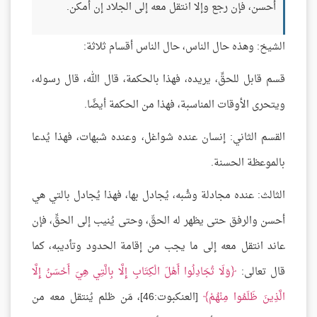
أحسن، فإن رجع وإلا انتقل معه إلى الجلاد إن أمكن.
الشيخ: وهذه حال الناس، حال الناس أقسام ثلاثة:
قسم قابل للحقِّ، يريده، فهذا بالحكمة، قال الله، قال رسوله،
ويتحرى الأوقات المناسبة، فهذا من الحكمة أيضًا.
القسم الثاني: إنسان عنده شواغل، وعنده شبهات، فهذا يُدعا
بالموعظة الحسنة.
الثالث: عنده مجادلة وشُبه، يُجادل بها، فهذا يُجادل بالتي هي
أحسن والرفق حتى يظهر له الحقّ، وحتى يُنيب إلى الحقِّ، فإن
عاند انتقل معه إلى ما يجب من إقامة الحدود وتأديبه، كما
قال تعالى:
وَلَا تُجَادِلُوا أَهْلَ الْكِتَابِ إِلَّا بِالَّتِي هِيَ أَحْسَنُ إِلَّا
الَّذِينَ ظَلَمُوا مِنْهُمْ
[العنكبوت:46]، مَن ظلم يُنتقل معه من