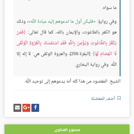
ما سواه.
وفي روايةٍ:
فليكن أول ما تدعوهم إليه عبادة الله
، وذلك
هو الكفر بالطاغوت، والإيمان بالله، كما قال تعالى:
فَمَنْ
يَكْفُرْ بِالطَّاغُوتِ وَيُؤْمِنْ بِاللَّهِ فَقَدِ اسْتَمْسَكَ بِالْعُرْوَةِ الْوُثْقَى
لَا انْفِصَامَ لَهَا
[البقرة:256]، والعروة الوثقى هي: لا إله إلا
الله. وفي رواية البخاري.
الشيخ: المقصود من هذا كله أنه يدعوهم إلى توحيد الله.
أضف للمفضلة
شارك
شارك
إرسل
على
على
إيميل
فيسبوك
غوغل
بلس
مجموع الفتاوى