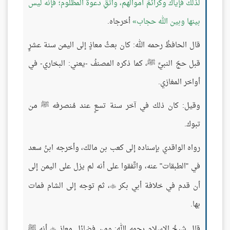
لذلك فإياك وكرائمَ أموالهم، واتَّقِ دعوة المظلوم؛ فإنه ليس
بينها وبين الله حجاب
أخرجاه.
قال الحافظُ رحمه الله: كان بعثُ معاذٍ إلى اليمن سنة عشرٍ
قبل حجّ النبيِّ ﷺ، كما ذكره المصنفُ -يعني: البخاري- في
أواخر المغازي.
وقيل: كان ذلك في آخر سنة تسعٍ عند مُنصرفه ﷺ من
تبوك.
رواه الواقدي بإسناده إلى كعب بن مالك، وأخرجه ابنُ سعد
في "الطبقات" عنه، واتَّفقوا على أنه لم يزل على اليمن إلى
أن قدم في خلافة أبي بكر
، ثم توجه إلى الشام فمات

بها.
قال شيخُ الإسلام رحمه الله: ومن فضائل معاذٍ
أنه ﷺ
