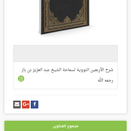
المرفقات
شرح الأربعين النووية لسماحة الشيخ عبد العزيز بن باز
رحمه الله
شارك
شارك
إرسل
على
على
إيميل
فيسبوك
غوغل
بلس
مجموع الفتاوى