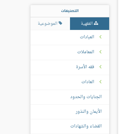
التصنيفات
الفقهية
الموضوعية
العبادات
المعاملات
فقه الأسرة
العادات
الجنايات والحدود
الأيمان والنذور
القضاء والشهادات