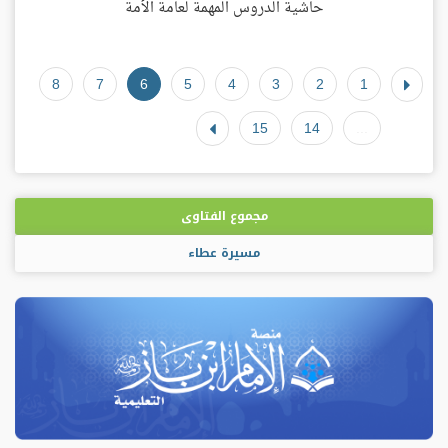
حاشية الدروس المهمة لعامة الأمة
8
7
6
5
4
3
2
1
15
14
...
مجموع الفتاوى
مسيرة عطاء