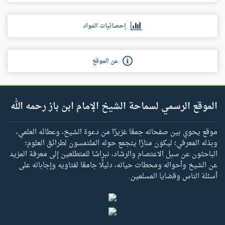
إحصائيات المواد
عن الموقع
الموقع الرسمي لسماحة الشيخ الإمام ابن باز رحمه الله
موقع يحوي بين صفحاته جمعًا غزيرًا من دعوة الشيخ، وعطائه العلمي،
وبذله المعرفي؛ ليكون منارًا يتجمع حوله الملتمسون لطرائق العلوم؛
الباحثون عن سبل الاعتصام والرشاد، نبراسًا للمتطلعين إلى معرفة المزيد
عن الشيخ وأحواله ومحطات حياته، دليلًا جامعًا لفتاويه وإجاباته على
أسئلة الناس وقضايا المسلمين.