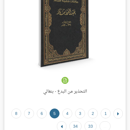
التحذير من البدع - بنغالي
8
7
6
5
4
3
2
1
34
33
...