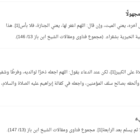
جهولًا
ج: الأمر في هذا واسع، فإن قال: اللهم اغفر له... إلى آخره، يعني الميت، وإن قال: اللهم اغفر لها، يعني الجنازة، فلا بأس[1]. هذا
يرية بشقراء. (مجموع فتاوى ومقالات الشيخ ابن باز 13/ 146).
ج: يقال في الصلاة على الطفل مثلما يقال في الصلاة على الكبير[1]، لكن عند الدعاء يقول: اللهم اجعله ذخرًا لوالديه، وفرطًا وشف
، وألحقه بصالح سلف المؤمنين، واجعله في كفالة إبراهيم عليه الصلاة والسلام، 
يء
 ومقالات الشيخ ابن باز (13/ 147).