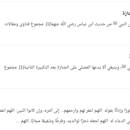
ازة
ج: قراءة سورة بعد الفاتحة أفضل كما ثبت ذلك عن النبي ﷺ من حديث ابن عباس رضي الله عنهما[1]. مجموع فتاوى ومقالات
ج: المعروف عند أهل العلم وجوب الصلاة على النبي ﷺ، وينبغي ألا يدعها المصلي على الجنازة بعد التكبيرة الثانية[1]. مجموع
رًا وإناثًا بقوله: اللهم اغفر لهم وارحمهم... إلى آخره، وإن كانوا اثنين: اللهم اغفر
الدعاء له: اللهم اجعله ذخرًا لوالديه، وفرطًا وشفيعًا مجابًا، اللهم ...