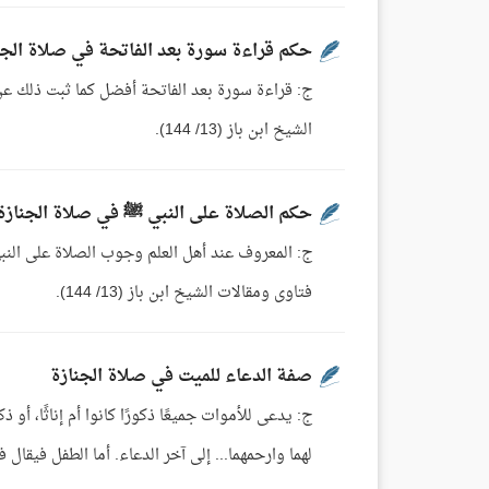
حكم قراءة سورة بعد الفاتحة في صلاة الجن
الشيخ ابن باز (13/ 144).
حكم الصلاة على النبي ﷺ في صلاة الجنازة
فتاوى ومقالات الشيخ ابن باز (13/ 144).
صفة الدعاء للميت في صلاة الجنازة
ج: يدعى للأموات جميعًا ذكورًا كانوا أم إناثًا، أو ذكو
لهما وارحمهما... إلى آخر الدعاء. أما الطفل فيقال في 