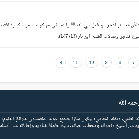
ن؛ لأن هذا هو الآخر من فعل نبي الله ﷺ والنجاشي مع كونه له مزية كبيرة اقتصر
11
10
9
8
7
حمه الله
العلمي، وبذله المعرفي؛ ليكون منارًا يتجمع حوله الملتمسون لطرائق العلوم؛ ا
يد عن الشيخ وأحواله ومحطات حياته، دليلًا جامعًا لفتاويه وإجاباته على أسئلة