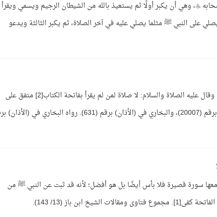
ج: صفة الصلاة على الجنازة قد بينها النبي ﷺ وأصحابه ، وهي أن يكبر أولًا ثم يستعيذ بالله من الشيطان الرجيم ويسمي ويقرأ
لي على النبي ﷺ مثلما يصلي عليه في آخر الصلاة، ثم يكبر الثالثة ويدعو
ج: واجبة كما قال ﷺ: صلوا كما رأيتموني أصلي[1] وقال عليه الصلاة والسلام: لا صلاة لمن لم يقرأ بفاتحة الكتاب[2] متفق على
صحته[3]. رواه الإمام أحمد في (مسند البصريين) برقم (20007)، والبخاري في (الأذان) برقم (631). رواه البخاري في (الأ
 معها سورة قصيرة فلا بأس أيضًا بل هو أفضل؛ لأنه قد ثبت عن النبي ﷺ من
شيخ ابن باز (13/ 143).