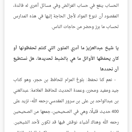
الحساب ينفع في حساب الفرائض وفي مسائل أخرى له فائدة،
المقصود أن تنوع المواد لأجل الحاجة إليها في هذه المدارس
لحساب ما برز وحضر من حاجات الناس.
يا شيخ عبدالعزيز ما أدري المتون التي كنتم تحفظونها أو
كان يحفظها الأوائل ما هي بالضبط تحديدها، هل نستطيع
أن نحددها
- نعم كنا نحفظ: بلوغ المرام للحافظ بن حجر، وهو كتاب
جيد ومفيد ومحرر، وعمدة الحديث للحافظ العلامة: عبدالغني
بن عبدالواحد بن على بن سرور المقدسي-رحمه الله- تزيد على
400 حديث قليلًا، وهي في الصحيحين، جمعها من الصحيحين
رحمه الله وهناك أشياء نوقش فيها قد تكون لأحد الشيخين.