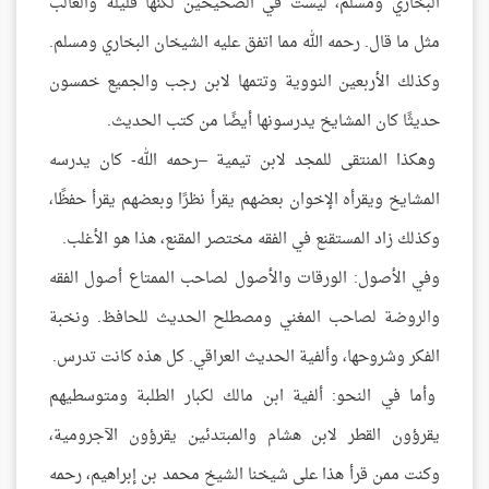
البخاري ومسلم، ليست في الصحيحين لكنها قليلة والغالب
مثل ما قال. رحمه الله مما اتفق عليه الشيخان البخاري ومسلم.
وكذلك الأربعين النووية وتتمها لابن رجب والجميع خمسون
حديثًا كان المشايخ يدرسونها أيضًا من كتب الحديث.
وهكذا المنتقى للمجد لابن تيمية –رحمه الله- كان يدرسه
المشايخ ويقرأه الإخوان بعضهم يقرأ نظرًا وبعضهم يقرأ حفظًا،
وكذلك زاد المستقنع في الفقه مختصر المقنع، هذا هو الأغلب.
وفي الأصول: الورقات والأصول لصاحب الممتاع أصول الفقه
والروضة لصاحب المغني ومصطلح الحديث للحافظ. ونخبة
الفكر وشروحها، وألفية الحديث العراقي. كل هذه كانت تدرس.
وأما في النحو: ألفية ابن مالك لكبار الطلبة ومتوسطيهم
يقرؤون القطر لابن هشام والمبتدئين يقرؤون الآجرومية،
وكنت ممن قرأ هذا على شيخنا الشيخ محمد بن إبراهيم، رحمه