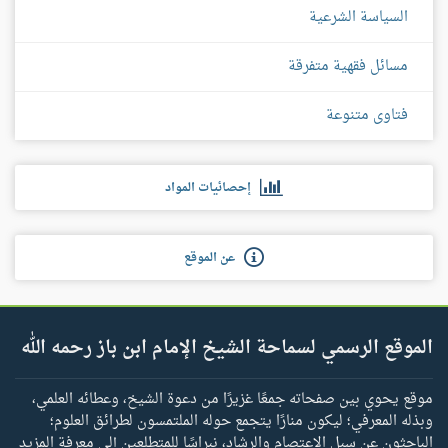
السياسة الشرعية
مسائل فقهية متفرقة
فتاوى متنوعة
إحصائيات المواد
عن الموقع
الموقع الرسمي لسماحة الشيخ الإمام ابن باز رحمه الله
موقع يحوي بين صفحاته جمعًا غزيرًا من دعوة الشيخ، وعطائه العلمي،
وبذله المعرفي؛ ليكون منارًا يتجمع حوله الملتمسون لطرائق العلوم؛
الباحثون عن سبل الاعتصام والرشاد، نبراسًا للمتطلعين إلى معرفة المزيد