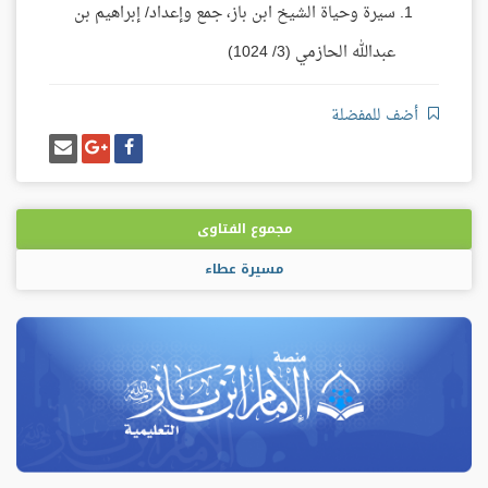
سيرة وحياة الشيخ ابن باز، جمع وإعداد/ إبراهيم بن
عبدالله الحازمي (3/ 1024)
أضف للمفضلة
شارك
شارك
إرسل
على
على
إيميل
فيسبوك
غوغل
بلس
مجموع الفتاوى
مسيرة عطاء