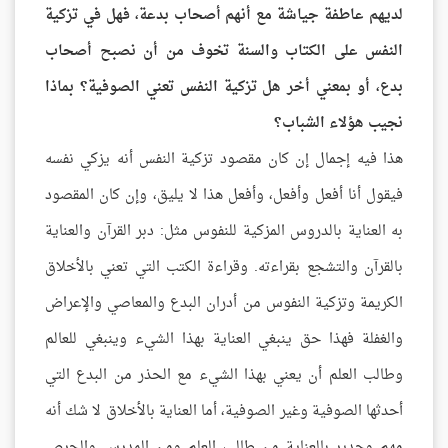
لديهم عاطفة جياشة مع أنهم أصحاب بدعة، فهل في تزكية
النفس على الكتاب والسنة تخوف من أن نصبح أصحاب
بدع، أو بمعني أخر هل تزكية النفس تعني الصوفية؟ بماذا
نجيب هؤلاء الشباب؟
هذا فيه إجمال إن كان مقصود تزكية النفس أنه يزكي نفسه
فيقول أنا أفعل وأفعل، وأفعل هذا لا يليق، وإن كان المقصود
به العناية بالدروس المزكية للنفوس مثل: دبر القرآن والعناية
بالقرآن والتشجع بقراءته. وقراءة الكتب التي تعني بالأخلاق
الكريمة وتزكية النفوس من أدران البدع والمعاصي والإعراض
والغفلة فهذا حق ينبغي العناية بهذا الشيء وينبغي للعالم
وطالب العلم أن يعني بهذا الشيء مع الحذر من البدع التي
أحدثها الصوفية وغير الصوفية، أما العناية بالأخلاق لا شك أنه
مهم وجدير بالعناية من طالب العلم ومن المدرس والحرص