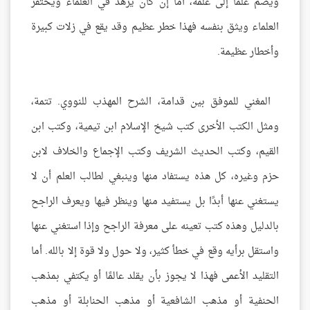
ويضم علمًا إلى علمه، أما إن كان يزهد في العلماء ويحتقر
العلماء ويثق بنفسه فهذا خطر عظيم وقد يقع في زلات كبيرة
وأخطار عظيمة.
المغني للموفق بين قدامة، الشرح المهذب للنووي. تتمة،
ومثل الكتب الأخرى كتب شيخ الإسلام ابن تيمية، وكتب ابن
القيم، وكتب الحديث الشريف وكتب الإجماع والخلاف لابن
حزم وغيره، كل هذه يستفاد منها وينبغي لطالب العلم أن لا
يستغني عنها أبدًا بل يستفيد منها وينظر فيها ويعرف الراجح
بالدليل وهذه كتب تعينه على معرفة الراجح وإذا استغني عنها
واستقل برأيه وقع في خطأ كثير، ولا حول ولا قوة إلا بالله. أما
التقليد الأعمى فهذا لا يجوز بأن يقلد عالمًا أو يكتفي بمذهب
الحنفية أو مذهب الشافعية أو مذهب الحنابلة أو مذهب