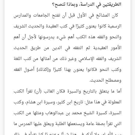
الطريقتين في الدراسة، وبماذا تنصح؟
كان المشائخ في الأول قبل أن تفتح الجامعات والمدارس
الرسمية كانوا يعنون كثيرًا في كتب العقيدة والحديث الشريف
والنحو والفقه هذه الكتب أهم شيء يدرسونها لأجل أن أهم
الأمور العقيدية ثم التفقه في الدين من طريق الحديث
الشريف والفقه الإسلامي وغير ذلك من أمثالها من كتب اللغة
وكتب النحو فكانوا يعنون بهذا كثيرًا و[كذلك] أصول الفقه
ومصطلح الحديث.
أما ما يتعلق بالتاريخ والسيرة فكان الغالب (أن) تقرأ الكتب
المطولة في هذا مثل: تاريخ ابن كثير، وسيرة ابن هشام، وكتب
السيرة، كسيرة الشيخ محمد بن عبدالوهاب ومثلها من الكتب
التي تقرأ بصفة عامة ويستعملها الطلبة ويعلق عليها المدرس ما
يسر الله له، ولا أذكر في هذا شيئًا مختصرًا كنا نقرأه في ذاك