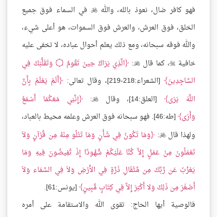
فهو كافر ضال، نعوذ بالله، والله
في السماء فوق جميع

الخلق، فوق العرش، والعرش فوق السموات، هو أعلى شيء،
والله فوقه سبحانه، ومع ذلك يعلم أحوال عباده، لا تخفى عليه
خافية
، كما قال
:
الَّذِي يَرَاكَ حِينَ تَقُومُ
۝
وَتَقَلُّبَكَ فِي


السَّاجِدِينَ
[الشعراء:218-219]، وقال تعالى:
أَلَمْ يَعْلَمْ بِأَنَّ
اللَّهَ يَرَى
[العلق:14]، وقال
:
إِنَّنِي مَعَكُمَا أَسْمَعُ

وَأَرَى
[طه:46]. فهو سبحانه فوق العرش وعلمه محيط بالعباد،
ولهذا قال
:
وَمَا تَكُونُ فِي شَأْنٍ وَمَا تَتْلُو مِنْهُ مِن قُرْآنٍ وَلاَ

تَعْمَلُونَ مِنْ عَمَلٍ إِلاَّ كُنَّا عَلَيْكُمْ شُهُودًا إِذْ تُفِيضُونَ فِيهِ وَمَا
يَعْزُبُ عَن رَّبِّكَ مِن مِّثْقَالِ ذَرَّةٍ فِي الأَرْضِ وَلاَ فِي السَّمَاء وَلاَ
أَصْغَرَ مِن ذَلِكَ وَلا أَكْبَرَ إِلاَّ فِي كِتَابٍ مُّبِينٍ
[يونس:61].
فالوصية أيها الحاج: تقوى الله والاستقامة على أمره