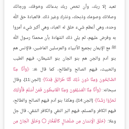
تعبد إلا ربك، وأن تخص ربك بدعائك وخوفك، ورجائك
وصلاتك وصومك وذبحك، ونذرك وغير ذلك. فالعبادة حق الله
وحده، وهي أعظم شيء خلق له العباد، وهي أكبر شيء أمروا
به وفرض عليهم، ثم يلي ذلك الشهادة بأن محمدًا رسول الله
ﷺ مع الإيمان بجميع الأنبياء والمرسلين الماضين، فالإنس هم
بنو آدم والجن هم بنو الجان بنو الشيطان، فيهم الطيب
والخبيث، فيهم الصالح والطالح، كما قال
:
وَأَنَّا مِنَّا

الصَّالِحُونَ وَمِنَّا دُونَ ذَلِكَ كُنَّا طَرَائِقَ قِدَدًا
[الجن:11]، وقال
سبحانه:
وَأَنَّا مِنَّا الْمُسْلِمُونَ وَمِنَّا الْقَاسِطُونَ فَمَنْ أَسْلَمَ فَأُوْلَئِكَ
تَحَرَّوْا رَشَدًا
[الجن:14]، وهكذا بنو آدم فيهم الصالح والطالح،
فيهم الكافر والمسلم، فيهم البر التقي والكافر الشقي، قال جل
وعلا:
خَلَقَ الْإِنسَانَ مِن صَلْصَالٍ كَالْفَخَّارِ
۝
وَخَلَقَ الْجَانَّ مِن