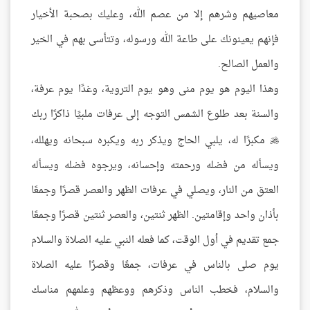
معاصيهم وشرهم إلا من عصم الله، وعليك بصحبة الأخيار
فإنهم يعينونك على طاعة الله ورسوله، وتتأسى بهم في الخير
والعمل الصالح.
وهذا اليوم هو يوم منى وهو يوم التروية، وغدًا يوم عرفة،
والسنة بعد طلوع الشمس التوجه إلى عرفات ملبيًا ذاكرًا ربك
مكبرًا له، يلبي الحاج ويذكر ربه ويكبره سبحانه ويهلله،

ويسأله من فضله ورحمته وإحسانه، ويرجوه فضله ويسأله
العتق من النار، ويصلي في عرفات الظهر والعصر قصرًا وجمعًا
بأذان واحد وإقامتين. الظهر ثنتين، والعصر ثنتين قصرًا وجمعًا
جمع تقديم في أول الوقت، كما فعله النبي عليه الصلاة والسلام
يوم صلى بالناس في عرفات، جمعًا وقصرًا عليه الصلاة
والسلام، فخطب الناس وذكرهم ووعظهم وعلمهم مناسك