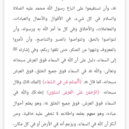
، وأن تستقيموا على اتباع رسول الله محمد عليه الصلاة

والسلام في كل شيء، في الأقوال والأعمال والعبادات،
والمعاملات، والأخلاق وفي كل ما أمر الله به ورسوله، وأن
تتواصوا بالحق، وتتواصوا بالصبر والتناصح، وأن تأمروا
بالمعروف وتنهوا عن المنكر، حتى تلقوا ربكم، وفي إشارته ﷺ
إلى السماء، دليل على أن الله في السماء فوق العرش سبحانه
وتعالى، والله
في السماء فوق جميع الخلق، فوق العرش

سبحانه، كما قال
:
أَأَمِنتُم مَّن فِي السَّمَاء
[الملك:16]، وقال

سبحانه:
الرَّحْمَنُ عَلَى الْعَرْشِ اسْتَوَى
[طه:5]، والله في
السماء فوق العرش، فوق جميع الخلق
، وهو يعلم أحوال

عباده، وهو معهم بعلمه واطلاعه لا تخفى عليه خافية، ومن
أنكر أن الله في السماء، ويزعم أنه في الأرض أو في كل مكان،