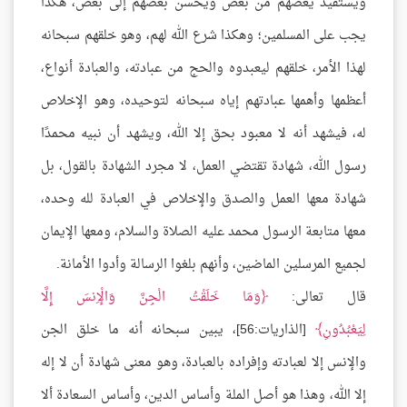
ويستفيد يعضهم من بعض ويحسن بعضهم إلى بعض، هكذا
يجب على المسلمين؛ وهكذا شرع الله لهم، وهو خلقهم سبحانه
لهذا الأمر، خلقهم ليعبدوه والحج من عبادته، والعبادة أنواع،
أعظمها وأهمها عبادتهم إياه سبحانه لتوحيده، وهو الإخلاص
له، فيشهد أنه لا معبود بحق إلا الله، ويشهد أن نبيه محمدًا
رسول الله، شهادة تقتضي العمل، لا مجرد الشهادة بالقول، بل
شهادة معها العمل والصدق والإخلاص في العبادة لله وحده،
معها متابعة الرسول محمد عليه الصلاة والسلام، ومعها الإيمان
لجميع المرسلين الماضين، وأنهم بلغوا الرسالة وأدوا الأمانة.
قال تعالى:
وَمَا خَلَقْتُ الْجِنَّ وَالْإِنسَ إِلَّا
لِيَعْبُدُونِ
[الذاريات:56]، يبين سبحانه أنه ما خلق الجن
والإنس إلا لعبادته وإفراده بالعبادة، وهو معنى شهادة أن لا إله
إلا الله، وهذا هو أصل الملة وأساس الدين، وأساس السعادة ألا