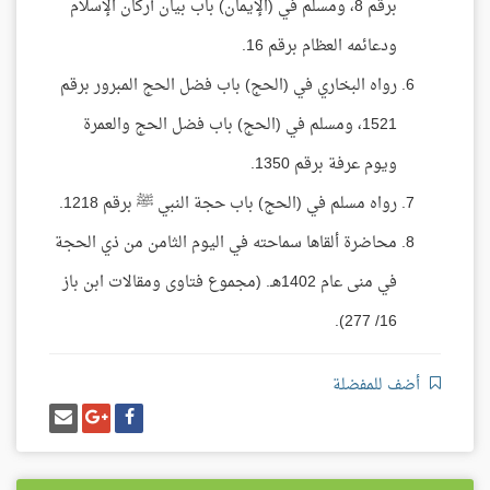
برقم 8، ومسلم في (الإيمان) باب بيان أركان الإسلام
ودعائمه العظام برقم 16.
رواه البخاري في (الحج) باب فضل الحج المبرور برقم
1521، ومسلم في (الحج) باب فضل الحج والعمرة
ويوم عرفة برقم 1350.
رواه مسلم في (الحج) باب حجة النبي ﷺ برقم 1218.
محاضرة ألقاها سماحته في اليوم الثامن من ذي الحجة
في منى عام 1402هـ. (مجموع فتاوى ومقالات ابن باز
16/ 277).
أضف للمفضلة
شارك
شارك
إرسل
على
على
إيميل
فيسبوك
غوغل
بلس