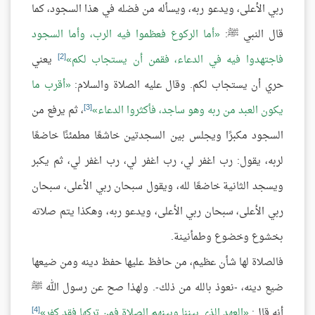
ربي الأعلى، ويدعو ربه، ويسأله من فضله في هذا السجود، كما
قال النبي ﷺ:
أما الركوع فعظموا فيه الرب، وأما السجود
[2]
فاجتهدوا فيه في الدعاء، فقمن أن يستجاب لكم
يعني
حري أن يستجاب لكم. وقال عليه الصلاة والسلام:
أقرب ما
[3]
يكون العبد من ربه وهو ساجد، فأكثروا الدعاء
، ثم يرفع من
السجود مكبرًا ويجلس بين السجدتين خاشعًا مطمئنًا خاضعًا
لربه، يقول: رب اغفر لي، رب اغفر لي، رب اغفر لي، ثم يكبر
ويسجد الثانية خاضعًا لله، ويقول سبحان ربي الأعلى، سبحان
ربي الأعلى، سبحان ربي الأعلى، ويدعو ربه، وهكذا يتم صلاته
بخشوع وخضوع وطمأنينة.
فالصلاة لها شأن عظيم، من حافظ عليها حفظ دينه ومن ضيعها
ضيع دينه، -نعوذ بالله من ذلك-. ولهذا صح عن رسول الله ﷺ
[4]
أنه قال:
العهد الذي بيننا وبينهم الصلاة فمن تركها فقد كفر