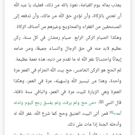
يعذب بماله يوم القيامة، نعوذ بالله من ذلك، فعليك يا عبد الله
أن تعتني بالزكاة، وأن تؤدي حق الله من مالك، وأن تدفعه إلى
المستحقين من الفقراء والمحاويج وغيرهم من أصناف الزكاة.
وهكذا الصيام الركن الرابع. صيام رمضان في كل سنة، ركن
عظيم لابد منه في حق الرجال والنساء جميعًا، ومن صامه
إيمانًا واحتسابًا غفر الله له ما تقدم من ذنبه، هذه نعمة عظيمة.
ثم الحج هو الركن الخامس، حج بيت الله الحرام في العمر مرة
واحدة، وهذا من تيسير الله وتسهيله، مرة في العمر، وهكذا
العمرة وهي الزيارة للبيت مرة في العمر، والباقي سنة نافلة،
قال النبي ﷺ:
من حج ولم يرفث ولم يفسق رجع كيوم ولدته
[6]
أمه
فمن أتى البيت العتيق وحج كما شرع الله، غفر الله له
وأدخله الجنة إذا مات على ذلك.