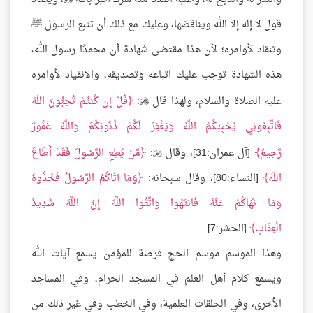
قول لا إله إلا الله ويناقضها، وعليك مع ذلك أن تتبع الرسول ﷺ
وتنقاد لأوامره؛ لأن هذا مقتضى شهادة أن محمدًا رسول الله،
هذه الشهادة توجب عليك اتباعه وتصديقه، والانقياد لأوامره
عليه الصلاة والسلام، ولهذا قال
:
قُلْ إِن كُنتُمْ تُحِبُّونَ اللّهَ

فَاتَّبِعُونِي يُحْبِبْكُمُ اللّهُ وَيَغْفِرْ لَكُمْ ذُنُوبَكُمْ وَاللّهُ غَفُورٌ
رَّحِيمٌ
[آل عمران:31]، وقال
:
مَّنْ يُطِعِ الرَّسُولَ فَقَدْ أَطَاعَ

اللّهَ
[النساء:80]، وقال سبحانه:
وَمَا آتَاكُمُ الرَّسُولُ فَخُذُوهُ
وَمَا نَهَاكُمْ عَنْهُ فَانتَهُوا وَاتَّقُوا اللَّهَ إِنَّ اللَّهَ شَدِيدُ
الْعِقَابِ
[الحشر:7].
وهذا الموسم موسم الحج فرصة للمؤمن يسمع آيات الله
ويسمع كلام أهل العلم في المسجد الحرام، وفي المساجد
الأخرى، وفي الحلقات العلمية، وفي الخطب وفي غير ذلك من