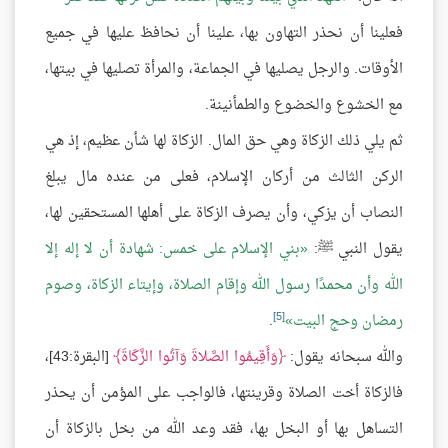
فعلينا أن نحذر التهاون بها، علينا أن نحافظ عليها في جميع
الأوقات. والرجل يصليها في الجماعة، والمرأة تصليها في بيتها،
مع الخشوع والخضوع والطمأنينة.
ثم يلي ذلك الزكاة وهي حق المال. الزكاة لها شأن عظيم، إذ هي
الركن الثالث من أركان الإسلام، فعلى من عنده مال يبلغ
النصاب أن يزكي، وأن يصرف الزكاة على أهلها المستحقين لها،
يقول النبي ﷺ:
بني الإسلام على خمس: شهادة أن لا إله إلا
الله وأن محمدًا رسول الله وإقام الصلاة، وإيتاء الزكاة، وصوم
[5]
رمضان وحج البيت
.
والله سبحانه يقول:
وَأَقِيمُوا الصَّلاةَ وَآتُوا الزَّكَاةَ
[البقرة:43]،
فالزكاة أخت الصلاة وقرينتها، فالواجب على المؤمن أن يحذر
التساهل بها أو البخل بها، فقد وعد الله من بخل بالزكاة أن