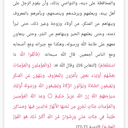
والمحافظة على دينه، والتواصي بذلك، وأن يقوم الرجل على
أهل بيته، ويعلمهم ويرشدهم وينصحهم، ويأمرهم بالمعروف
وينهاهم عن المنكر، من أولاد وزوجة وغير ذلك، حتى تبرأ
ذمته، وحتى يعلمهم الخير وينهاهم عن الشر، وحتى يتعاون
معهم على طاعة الله ورسوله، وهكذا مع جيرانه ومع أصحابه
ومع الناس أجمعين. قال الله سبحانه:
فَاتَّقُوا اللَّهَ مَا
اسْتَطَعْتُمْ
[التغابن:16]، وقال الله
:
وَالْمُؤْمِنُونَ وَالْمُؤْمِنَاتُ

بَعْضُهُمْ أَوْلِيَاء بَعْضٍ يَأْمُرُونَ بِالْمَعْرُوفِ وَيَنْهَوْنَ عَنِ الْمُنكَرِ
وَيُقِيمُونَ الصَّلاَةَ وَيُؤْتُونَ الزَّكَاةَ وَيُطِيعُونَ اللّهَ وَرَسُولَهُ أُوْلَئِكَ
سَيَرْحَمُهُمُ اللّهُ إِنَّ اللّهَ عَزِيزٌ حَكِيمٌ
۝
وَعَدَ اللّهُ الْمُؤْمِنِينَ
وَالْمُؤْمِنَاتِ جَنَّاتٍ تَجْرِي مِن تَحْتِهَا الأَنْهَارُ خَالِدِينَ فِيهَا وَمَسَاكِنَ
طَيِّبَةً فِي جَنَّاتِ عَدْنٍ وَرِضْوَانٌ مِّنَ اللّهِ أَكْبَرُ ذَلِكَ هُوَ الْفَوْزُ
الْعَظِيمُ
[التوبة:71-72].