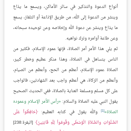
أنواع الدعوة والتذكير في سائر الأماكن، ويسمع ما يذاع
وينشر من الدعوة إلى الله، من طريق الإذاعة أو التلفاز، يسمع
ما يذاع وينشر عن دعوة الله وإخلاصه وعن توحيده سبحانه،
وعن طاعة أوامره وترك نواهيه.
ثم يلي هذا الأمر أمر الصلاة، فإنها عمود الإسلام، فكثير من
الناس يتساهل في الصلاة، وهذا منكر عظيم وخطر كبير،
الصلاة عمود الإسلام، أعظم من الحج، وأعظم من الصيام،
وأعظم من الزكاة، هي أعظم واجب بعد الشهادتين، فالواجب
على كل مسلم ومسلمة العناية بالصلاة، ففي الحديث الصحيح
يقول النبي عليه الصلاة والسلام:
رأس الأمر الإسلام وعموده
[1]
الصلاة
والله يقول في كتابه العظيم:
حَافِظُواْ عَلَى
الصَّلَوَاتِ والصَّلاَةِ الْوُسْطَى وَقُومُواْ لِلّهِ قَانِتِينَ
[البقرة:238]