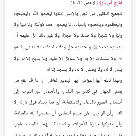
مَّارِجٍ مِّن نَّارٍ
[الرحمن:14، 15].
فجميع الثقلين من الجن والإنس خلقوا ليعبدوا الله وليطيعوه
وليعظموه ويخصوه بالعبادة، لا يعبدون معه كوكبًا، ولا نبيًا ولا
وليًا ولا شجرًا ولا صنمًا ولا حجرًا، ولا غير ذلك، بل عليهم أن
يعبدوه وحده
، ويخصوه جل وعلا بالدعاء، فلا يدعى إلا هو

، ولا يستغاث إلا به، ولا يتوكل إلا عليه، ولا يذبح إلا له، ولا

ينذر إلا له، ولا يصلى إلا له، ولا يسجد إلا له.
وبهذا تعلم أيها المؤمن أيها البصير العاقل، أن ما قد يقع من
بعض الجهال في كثير من البلدان والأمصار، من التوجه إلى
أصحاب القبور بالدعاء والاستغاثة، أن هذا يضاد قول لا إله إلا
الله، وأن الواجب على جميع الثقلين، أن يخصوا الله بالعبادة،
وأن يتركوا دعوة الأموات والاستغاثة بهم، فالميت عاجز،
والنذر له والذبح له، وطلبه المدد منه شرك أكبر بالله
، ويضاد
