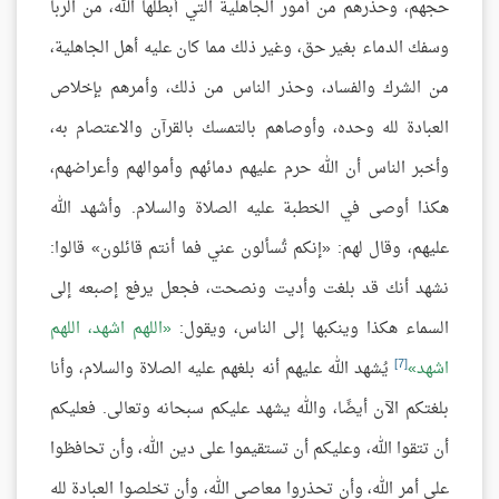
حجهم، وحذرهم من أمور الجاهلية التي أبطلها الله، من الربا
وسفك الدماء بغير حق، وغير ذلك مما كان عليه أهل الجاهلية،
من الشرك والفساد، وحذر الناس من ذلك، وأمرهم بإخلاص
العبادة لله وحده، وأوصاهم بالتمسك بالقرآن والاعتصام به،
وأخبر الناس أن الله حرم عليهم دمائهم وأموالهم وأعراضهم،
هكذا أوصى في الخطبة عليه الصلاة والسلام. وأشهد الله
عليهم، وقال لهم: «إنكم تُسألون عني فما أنتم قائلون» قالوا:
نشهد أنك قد بلغت وأديت ونصحت، فجعل يرفع إصبعه إلى
السماء هكذا وينكبها إلى الناس، ويقول:
اللهم اشهد، اللهم
[7]
اشهد
يُشهد الله عليهم أنه بلغهم عليه الصلاة والسلام، وأنا
بلغتكم الآن أيضًا، والله يشهد عليكم سبحانه وتعالى. فعليكم
أن تتقوا الله، وعليكم أن تستقيموا على دين الله، وأن تحافظوا
على أمر الله، وأن تحذروا معاصي الله، وأن تخلصوا العبادة لله