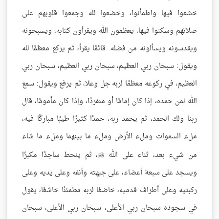
خشعوا فيها واطمأنوا، وخضعوا لله وجمعوا قلوبهم على
صلاتهم وسكنوا فيها، يعظمون الله ويقرأون كتابه، ويسبحونه
ويقدسونه ويسألونه من فضله. قائمًا يقرأ، ثم يركع معظمًا لله
ويقول: سبحان ربي العظيم، سبحان ربي العظيم، سبحان ربي
العظيم، في ركوعه معظمًا لربه جل وعلا، ثم يرفع ويقول: سمع
الله لمن حمده، إذا كان إمامًا أو منفردًا، وإذا كان مأمومًا، قال
ربنا ولك الحمد، ثم يحمد ربه، حمدًا كثيرًا طيبًا مباركًا فيه،
ملء السموات وملء الأرض وملء ما بينهما وملء ما شاء
من شيء بعد، ثناء على الله
، ثم ينحط ساجدًا مكبرًا

ويسجد على سبعة أعضاء، على جبهته وأنفه وعلى يديه وعلى
ركبتيه وعلى أطراف قدميه، خاضعًا لربه مطمئنًا خاشعًا، يقول
في سجوده سبحان ربي الأعلى، سبحان ربي الأعلى، سبحان