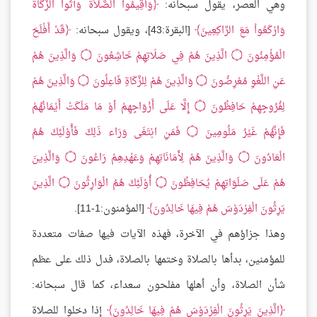
وهي العصر، يقول سبحانه:
وَأَقِيمُواْ الصَّلاَةَ وَآتُواْ الزَّكَاةَ
وَارْكَعُواْ مَعَ الرَّاكِعِينَ
[البقرة:43]، ويقول سبحانه:
قَدْ أَفْلَحَ
الْمُؤْمِنُونَ
۝
الَّذِينَ هُمْ فِي صَلَاتِهِمْ خَاشِعُونَ
۝
وَالَّذِينَ هُمْ
عَنِ اللَّغْوِ مُعْرِضُونَ
۝
وَالَّذِينَ هُمْ لِلزَّكَاةِ فَاعِلُونَ
۝
وَالَّذِينَ هُمْ
لِفُرُوجِهِمْ حَافِظُونَ
۝
إِلَّا عَلَى أَزْوَاجِهِمْ أوْ مَا مَلَكَتْ أَيْمَانُهُمْ
فَإِنَّهُمْ غَيْرُ مَلُومِينَ
۝
فَمَنِ ابْتَغَى وَرَاء ذَلِكَ فَأُوْلَئِكَ هُمُ
الْعَادُونَ
۝
وَالَّذِينَ هُمْ لِأَمَانَاتِهِمْ وَعَهْدِهِمْ رَاعُونَ
۝
وَالَّذِينَ
هُمْ عَلَى صَلَوَاتِهِمْ يُحَافِظُونَ
۝
أُوْلَئِكَ هُمُ الْوَارِثُونَ
۝
الَّذِينَ
يَرِثُونَ الْفِرْدَوْسَ هُمْ فِيهَا خَالِدُونَ
[المؤمنون:1-11].
وهذا جزاؤهم في الآخرة، فهذه الآيات فيها صفات متعددة
للمؤمنين، بدأها بالصلاة وختمها بالصلاة، فدل ذلك على عظم
شأن الصلاة، وأن أهلها مفلحون سعداء، كما قال سبحانه:
الَّذِينَ يَرِثُونَ الْفِرْدَوْسَ هُمْ فِيهَا خَالِدُونَ
إذا دخلوا للصلاة