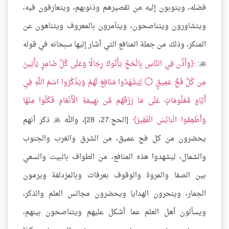
فضله، ويتوبون إليه من تقصيرهم وذنوبهم، ويتعارفون فيه،
ويتشاورون ويتناصحون، ويتآمرون بالمعروف ويتناهون عن
المنكر، وذلك من جملة المنافع التي أشار إليها سبحانه في قوله
:
وَأَذِّن فِي النَّاسِ بِالْحَجِّ يَأْتُوكَ رِجَالًا وَعَلَى كُلِّ ضَامِرٍ يَأْتِينَ

مِن كُلِّ فَجٍّ عَمِيقٍ
۝
لِيَشْهَدُوا مَنَافِعَ لَهُمْ وَيَذْكُرُوا اسْمَ اللَّهِ فِي
أَيَّامٍ مَّعْلُومَاتٍ عَلَى مَا رَزَقَهُم مِّن بَهِيمَةِ الْأَنْعَامِ فَكُلُوا مِنْهَا
وَأَطْعِمُوا الْبَائِسَ الْفَقِيرَ
[الحج:27، 28]، والله
ذكر أنهم

يحضرون من كل فج عميق، من الشرق والغرب والجنوب
والشمال، ليشهدوا هذه المنافع، من الطواف بالبيت والسعي
بين الصفا والمروة والوقوف بعرفات وبالمزدلفة ويرمون
الجمار، وينحرون الهدايا ويحضرون مجالس العلم والذكر،
ويسألون أهل العلم عما أشكل عليهم ويتناصحون بينهم،