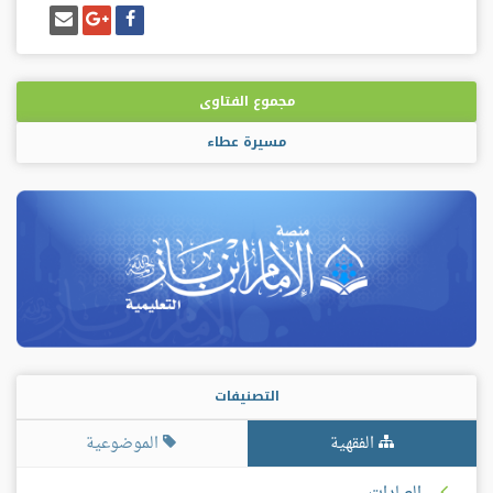
شارك
شارك
إرسل
على
على
إيميل
فيسبوك
غوغل
بلس
مجموع الفتاوى
مسيرة عطاء
التصنيفات
الفقهية
الموضوعية