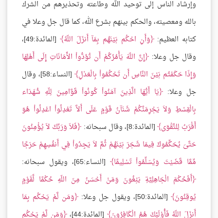
وإرشاد الناس إلى توحيد الله وطاعته وتحذيرهم من الشرك
بالله ومعصيته، والحكم بينهم بشرع الله، كما قال جل وعلا في
كتابه العظيم:
وَأَنِ احْكُم بَيْنَهُم بِمَآ أَنزَلَ اللّهُ
[المائدة:49]،
وقال جل وعلا:
إِنَّ اللّهَ يَأْمُرُكُمْ أَن تُؤدُّواْ الأَمَانَاتِ إِلَى أَهْلِهَا
وَإِذَا حَكَمْتُم بَيْنَ النَّاسِ أَن تَحْكُمُواْ بِالْعَدْلِ
[النساء:58]، وقال
جل وعلا:
يَا أَيُّهَا الَّذِينَ آمَنُواْ كُونُواْ قَوَّامِينَ لِلّهِ شُهَدَاء
بِالْقِسْطِ وَلاَ يَجْرِمَنَّكُمْ شَنَآنُ قَوْمٍ عَلَى أَلاَّ تَعْدِلُواْ اعْدِلُواْ هُوَ
أَقْرَبُ لِلتَّقْوَى
[المائدة:8]، وقال سبحانه:
فَلاَ وَرَبِّكَ لاَ يُؤْمِنُونَ
حَتَّىَ يُحَكِّمُوكَ فِيمَا شَجَرَ بَيْنَهُمْ ثُمَّ لاَ يَجِدُواْ فِي أَنفُسِهِمْ حَرَجًا
مِّمَّا قَضَيْتَ وَيُسَلِّمُواْ تَسْلِيمًا
[النساء:65]، ويقول سبحانه:
أَفَحُكْمَ الْجَاهِلِيَّةِ يَبْغُونَ وَمَنْ أَحْسَنُ مِنَ اللّهِ حُكْمًا لِّقَوْمٍ
يُوقِنُونَ
[المائدة:50]، ويقول جل وعلا:
وَمَن لَّمْ يَحْكُم بِمَا
أَنزَلَ اللّهُ فَأُوْلَئِكَ هُمُ الْكَافِرُونَ
[المائدة:44]،
وَمَن لَّمْ يَحْكُم