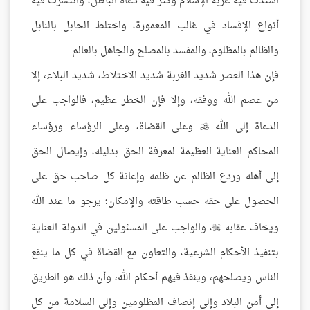
اشتدت فيه غربة الإسلام وكثر فيه دعاة الباطل، وانتشرت فيه
أنواع الإفساد في غالب المعمورة، واختلط الحابل بالنابل
والظالم بالمظلوم، والمفسد بالمصلح والجاهل بالعالم.
فإن هذا العصر شديد الغربة شديد الاختلاط، شديد البلاء، إلا
من عصم الله ووفقه، وإلا فإن الخطر عظيم، فالواجب على
الدعاة إلى الله
وعلى القضاة، وعلى الرؤساء ورؤساء

المحاكم العناية العظيمة لمعرفة الحق بدليله، وإيصال الحق
إلى أهله وردع الظالم عن ظلمه وإعانة كل صاحب حق على
الحصول على حقه حسب طاقته والإمكان؛ يرجو ما عند الله
ويخاف عقابه
، والواجب على المسئولين في الدولة العناية

بتنفيذ الأحكام الشرعية، والتعاون مع القضاة في كل ما ينفع
الناس ويصلحهم، وينفذ فيهم أحكام الله، وأن ذلك هو الطريق
إلى أمن البلاد وإلى إنصاف المظلومين وإلى السلامة من كل