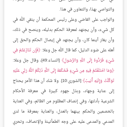
والتواصي بهذا، والتعاون في هذا.
والواجب على القاضي وعلى رئيس المحكمة أن يتقي الله في
كل شيء، وأن يجتهد لمعرفة الحكم بدليله، وينصح في ذلك،
وأن يغار أينما كان، وأن يجتهد في إيصال الحكم والحق إلى
أهله على ضوء الدليل، كما قال الله جل وعلا:
فَإِن تَنَازَعْتُمْ فِي
شَيْءٍ فَرُدُّوهُ إِلَى اللّهِ وَالرَّسُولِ
[النساء:49]، وقال جل وعلا:
وَمَا اخْتَلَفْتُمْ فِيهِ مِن شَيْءٍ فَحُكْمُهُ إِلَى اللَّهِ ذَلِكُمُ اللَّهُ رَبِّي عَلَيْهِ
تَوَكَّلْتُ وَإِلَيْهِ أُنِيبُ
[الشورى:10]. ولا شك أن هذا الأمر يحتاج
إلى عناية وجهاد، وبذل جهود كبيرة في معرفة الأحكام
الشرعية بأدلتها، وفي إنصاف المظلوم من الظالم، وفي العناية
بالخصمين والحكم بينهما بالعدل، والعناية بمعرفة ما لدى
المدعي والمدعى عليه على وجه الطمأنينة والإنصاف، وتحري