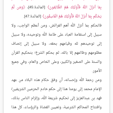
بِمَا أنزَلَ اللّهُ فَأُوْلَئِكَ هُمُ الظَّالِمُونَ
[المائدة:45]،
وَمَن لَّمْ
يَحْكُم بِمَا أَنزَلَ اللّهُ فَأُوْلَئِكَ هُمُ الْفَاسِقُونَ
[المائدة:47].
فالحكم بما أنزل الله أهم الفرائض، ومن أعظم الواجب، ولا
سبيل إلى استقامة العباد على طاعة الله وتوحيده، ولا سبيل
إلى توحيدهم لله وقيامهم بحقه، ولا سبيل إلى إنصاف
مظلومهم وظالمهم إلا بالله، ثم بحكم الشرع؛ بتحكيم القرآن
والسنة على الصغير والكبير، وعلى الخاص والعام، وفي جميع
الأمور.
ومن رحمة الله وإحسانه، أن وفق حكام هذه البلاد من عهد
الإمام محمد إلى يومنا هذا إلى حكم خادم الحرمين الشريفين/
فهد بن عبدالعزيز إلى تحكيم شريعة الله، وإلزام الناس بذلك،
وافتتاح المحاكم الشرعية، وتعيين القضاة والرؤساء، كل هذا