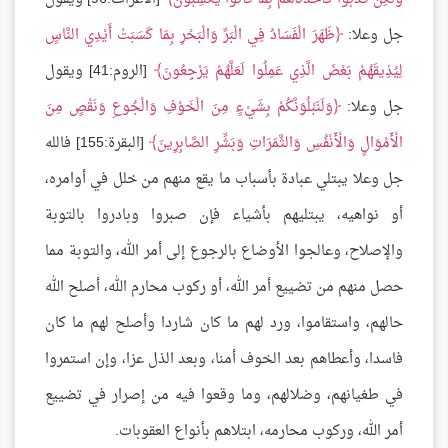
جل وعلا:
ظَهَرَ الْفَسَادُ فِي الْبَرِّ وَالْبَحْرِ بِمَا كَسَبَتْ أَيْدِي النَّاسِِ
لِيُذِيقَهُمْ بَعْضَ الَّذِي عَمِلُوا لَعَلَّهُمْ يَرْجِعُونَ
[الروم:41] ويقول
جل وعلا:
وَلَنَبْلُوَنَّكُمْ بِشَيْءٍ مِنَ الْخَوْفِ وَالْجُوعِ وَنَقْصٍ مِنَ
الْأَمْوَالِِ وَالْأَنْفُسِ وَالثَّمَرَاتِ وَبَشِّرِ الصَّابِرِينَ
[البقرة:155] فالله
جل وعلا يبتلي عبادة بأسباب ما يقع منهم من خلل في أوامره،
أو نواهيه، يبتليهم بأشياء فإن صبروا وبادروا بالتوبة
والإصلاح، وعالجوا الأوضاع بالرجوع إلى أمر الله، والتوبة مما
حصل منهم من تضييع أمر الله، أو ركوب محارم الله، أصلح الله
حالهم، واستقاموا، ورد لهم ما كان شاردا وأصلح لهم ما كان
فاسدا، وأعطاهم بعد الخوف أمنا، وبعد الذل عزا، وإن استمروا
في طغيانهم، وضلالهم، وما وقعوا فيه من إصرار في تضييع
أمر الله، وركوب محارمه، ابتلاهم بأنواع العقوبات.