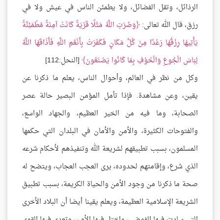
الرذائل، وتقل الفضائل، ولا يطمئن الناس في عيش ولا في
رزق، قال الله تعالى:
وَضَرَبَ اللَّهُ مَثَلًا قَرْيَةً كَانَتْ آمِنَةً مُطْمَئِنَّةً
يَأْتِيهَا رِزْقُهَا رَغَدًا مِنْ كُلِّ مَكَانٍ فَكَفَرَتْ بِأَنْعُمِ اللَّهِ فَأَذَاقَهَا اللَّهُ
لِبَاسَ الْجُوعِ وَالْخَوْفِ بِمَا كَانُوا يَصْنَعُونَ
[النحل:112]
وكل من نظر في العالم، وأحوال الناس، يعلم ما ذكرنا عن
يقين، وعن مشاهدة. فإذا تأمل المؤمن البصير حالة عصر
الصحابة، وما فيه من الخير العظيم، والجهاد الواسع،
والفتوحات الكثيرة، والأمن والأمان في البلدان التي حكمها
المسلمون، بسبب تطبيقهم لشريعة الله وتنفيذهم لأحكام شرعه
الذي شرع، وإقامتهم لحدوده، يرى العجب العجاب، ويتضح له
صحة ما ذكرنا من وجود الأمن والحياة الكريمة، بسبب تطبيق
الشريعة الإسلامية العظيمة، ويعلم يقينا أيضا أن البلاد الأخرى
التي سادت فيها الفوضى، واختل فيها الأمن، وتعدى فيها القوي