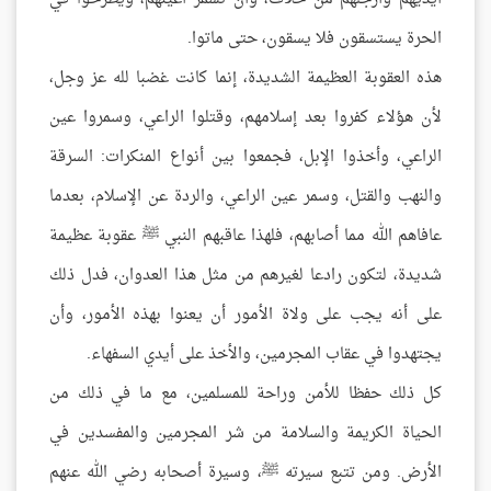
الحرة يستسقون فلا يسقون، حتى ماتوا.
هذه العقوبة العظيمة الشديدة، إنما كانت غضبا لله عز وجل،
لأن هؤلاء كفروا بعد إسلامهم، وقتلوا الراعي، وسمروا عين
الراعي، وأخذوا الإبل، فجمعوا بين أنواع المنكرات: السرقة
والنهب والقتل، وسمر عين الراعي، والردة عن الإسلام، بعدما
عافاهم الله مما أصابهم، فلهذا عاقبهم النبي ﷺ عقوبة عظيمة
شديدة، لتكون رادعا لغيرهم من مثل هذا العدوان، فدل ذلك
على أنه يجب على ولاة الأمور أن يعنوا بهذه الأمور، وأن
يجتهدوا في عقاب المجرمين، والأخذ على أيدي السفهاء.
كل ذلك حفظا للأمن وراحة للمسلمين، مع ما في ذلك من
الحياة الكريمة والسلامة من شر المجرمين والمفسدين في
الأرض. ومن تتبع سيرته ﷺ، وسيرة أصحابه رضي الله عنهم