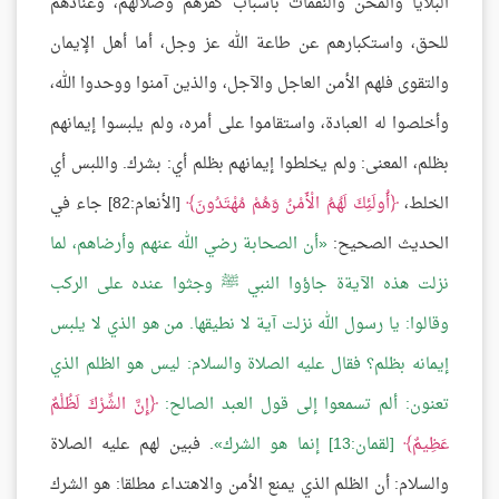
البلايا والمحن والنقمات بأسباب كفرهم وضلالهم، وعنادهم
للحق، واستكبارهم عن طاعة الله عز وجل، أما أهل الإيمان
والتقوى فلهم الأمن العاجل والآجل، والذين آمنوا ووحدوا الله،
وأخلصوا له العبادة، واستقاموا على أمره، ولم يلبسوا إيمانهم
بظلم، المعنى: ولم يخلطوا إيمانهم بظلم أي: بشرك. واللبس أي
الخلط،
أُولَئِكَ لَهُمُ الْأَمْنُ وَهُمْ مُهْتَدُونَ
[الأنعام:82] جاء في
الحديث الصحيح:
أن الصحابة رضي الله عنهم وأرضاهم، لما
نزلت هذه الآيةة جاؤوا النبي ﷺ وجثوا عنده على الركب
وقالوا: يا رسول الله نزلت آية لا نطيقها. من هو الذي لا يلبس
إيمانه بظلم؟ فقال عليه الصلاة والسلام: ليس هو الظلم الذي
تعنون: ألم تسمعوا إلى قول العبد الصالح:
إِنَّ الشِّرْكَ لَظُلْمٌ
عَظِيمٌ
[لقمان:13] إنما هو الشرك
. فبين لهم عليه الصلاة
والسلام: أن الظلم الذي يمنع الأمن والاهتداء مطلقا: هو الشرك