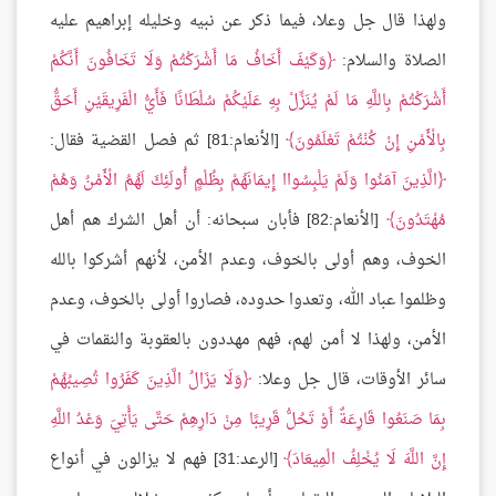
ولهذا قال جل وعلا، فيما ذكر عن نبيه وخليله إبراهيم عليه
الصلاة والسلام:
وَكَيْفَ أَخَافُ مَا أَشْرَكْتُمْ وَلَا تَخَافُونَ أَنَّكُمْ
أَشْرَكْتُمْ بِاللَّهِ مَا لَمْ يُنَزِّلْ بِهِ عَلَيْكُمْ سُلْطَانًا فَأَيُّ الْفَرِيقَيْنِ أَحَقُّ
بِالْأَمْنِ إِنْ كُنْتُمْ تَعْلَمُونَ
[الأنعام:81] ثم فصل القضية فقال:
الَّذِينَ آمَنُوا وَلَمْ يَلْبِسُواا إِيمَانَهُمْ بِظُلْمٍ أُولَئِكَ لَهُمُ الْأَمْنُ وَهُمْ
مُهْتَدُونَ
[الأنعام:82] فأبان سبحانه: أن أهل الشرك هم أهل
الخوف، وهم أولى بالخوف، وعدم الأمن، لأنهم أشركوا بالله
وظلموا عباد الله، وتعدوا حدوده، فصاروا أولى بالخوف، وعدم
الأمن، ولهذا لا أمن لهم، فهم مهددون بالعقوبة والنقمات في
سائر الأوقات، قال جل وعلا:
وَلَا يَزَالُ الَّذِينَ كَفَرُوا تُصِيبُهُمْ
بِمَا صَنَعُوا قَارِعَةٌ أَوْ تَحُلُّ قَرِيبًا مِنْ دَارِهِمْ حَتَّى يَأْتِيَ وَعْدُ اللَّهِ
إِنَّ اللَّهَ لَا يُخْلِفُ الْمِيعَادَ
[الرعد:31] فهم لا يزالون في أنواع