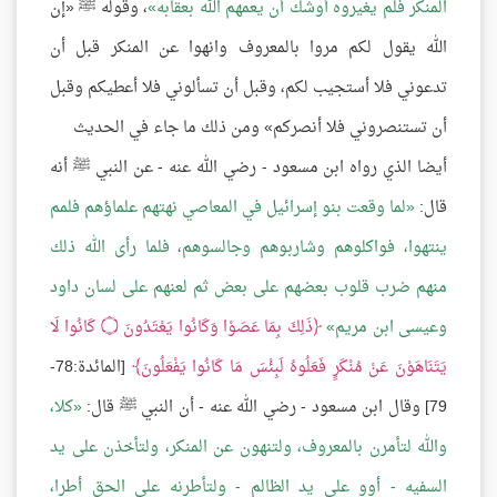
المنكر فلم يغيروه أوشك أن يعمهم الله بعقابه
، وقوله ﷺ «إن
الله يقول لكم مروا بالمعروف وانهوا عن المنكر قبل أن
تدعوني فلا أستجيب لكم، وقبل أن تسألوني فلا أعطيكم وقبل
أن تستنصروني فلا أنصركم» ومن ذلك ما جاء في الحديث
أيضا الذي رواه ابن مسعود - رضي الله عنه - عن النبي ﷺ أنه
قال:
لما وقعت بنو إسرائيل في المعاصي نهتهم علماؤهم فلمم
ينتهوا، فواكلوهم وشاربوهم وجالسوهم، فلما رأى الله ذلك
منهم ضرب قلوب بعضهم على بعض ثم لعنهم على لسان داود
وعيسى ابن مريم
ذَلِكَ بِمَا عَصَوْا وَكَانُوا يَعْتَدُونَ ۝ كَانُوا لَا
يَتَنَاهَوْنَ عَنْ مُنْكَرٍ فَعَلُوهُ لَبِئْسَ مَا كَانُوا يَفْعَلُونَ
[المائدة:78-
79] وقال ابن مسعود - رضي الله عنه - أن النبي ﷺ قال:
كلا،
والله لتأمرن بالمعروف، ولتنهون عن المنكر، ولتأخذن على يد
السفيه - أوو على يد الظالم - ولتأطرنه على الحق أطرا،