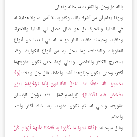
بالله عز وجل، والكفر به سبحانه وتعالى.
وبهذا يعلم أن من أشرك بالله، وكفر به، لا أمن له، ولا هداية له
في الدنيا والآخرة، بل هو ضال مضل في الدنيا والآخرة،
وعاقبته وخيمة: عاقبته النار مع ما له في الدنيا من أنواع
العقوبات والنقمات، وما يحل به من أنواع الكوارث، وقد
يستدرج الكافر والعاصي، ويملي لهما، حتى تكون عقوبتهما
أكثر، وحتى يكون جزاؤهما أشد وأغلظ، قال جل وعلا:
وَلَا
تَحْسَبَنَّ اللَّهَ غَافِلًا عَمَّا يَعْمَلُ الظَّالِمُونَ إِنَّمَا يُؤَخِّرُهُمْ لِيَوْمٍ
تَشْخَصُ فِيهِ الْأَبْصَارُ
[إبراهيم:42] فقد يؤجل للإنسان
عقوبته، ويملي له، ثم تكون عقوبته بعد ذلك أكثر وأشد
وأعظم.
وقال سبحانه:
فَلَمَّا نَسُوا مَا ذُكِّرُوا بِهِ فَتَحْنَا عَلَيْهِمْ أَبْوَابَ كُلِّ