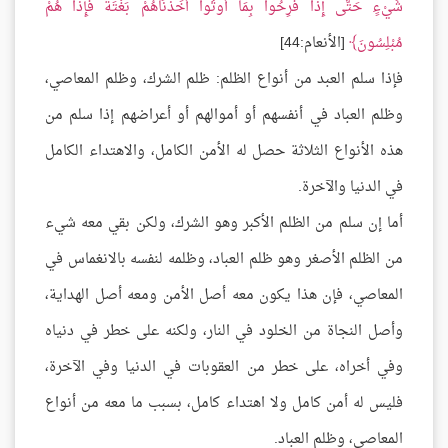
شَيْءٍ حَتَّى إِذَا فَرِحُوا بِمَا أُوتُوا أَخَذْنَاهُمْ بَغْتَةً فَإِذَا هُمْ
مُبْلِسُونَ
[الأنعام:44]
فإذا سلم العبد من أنواع الظلم: ظلم الشرك، وظلم المعاصي،
وظلم العباد في أنفسهم أو أموالهم أو أعراضهم إذا سلم من
هذه الأنواع الثلاثة حصل له الأمن الكامل، والاهتداء الكامل
في الدنيا والآخرة.
أما إن سلم من الظلم الأكبر وهو الشرك، ولكن بقي معه شيء
من الظلم الأصغر وهو ظلم العباد، وظلمه لنفسه بالانغماس في
المعاصي، فإن هذا يكون معه أصل الأمن ومعه أصل الهداية،
وأصل النجاة من الخلود في النار، ولكنه على خطر في دنياه
وفي أخراه، على خطر من العقوبات في الدنيا وفي الآخرة،
فليس له أمن كامل ولا اهتداء كامل، بسبب ما معه من أنواع
المعاصي، وظلم العباد.