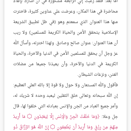
أما بعد: فلقد رغبت إلي الرابطة مشكورة في أن أشارك بإلقاء
محاضرة في هذا المكان، وعرضت علي عناوين كثيرة، فاخترت
منها هذا العنوان الذي سمعتم وهو (في ظل تطبيق الشريعة
الإسلامية يتحقق الأمن والحياة الكريمة للمسلمين) ولا ريب
أن هذا العنوان: عنوان صالح وصادق. ولهذا اخترته، وأسأل الله
عز وجل أن يحقق للمسلمين الأمن في الدنيا والآخرة، والحياة
الكريمة في الدنيا والآخرة، وأن يعيذنا جميعا من مضلات
الفتن، ونزغات الشيطان.
فأقول والله المستعان ولا حول ولا قوة إلا بالله العلي العظيم:
إن الله سبحانه وتعالى خلق الثقلين ليعبد وحده لا شريك له،
وأمر جميع العباد من الجن والإنس بعبادته التي خلقوا لها، قال
جل وعلا:
وَمَا خَلَقْتُ الْجِنَّ وَالْإِنْسَ إِلَّا لِيَعْبُدُونِ ۝ مَا أُرِيدُ
مِنْهُمْ مِنْ رِزْقٍ وَمَا أُرِيدُ أَنْ يُطْعِمُونِ ۝ إِنَّ اللَّهَ هُوَ الرَّزَّاقُ ذُو