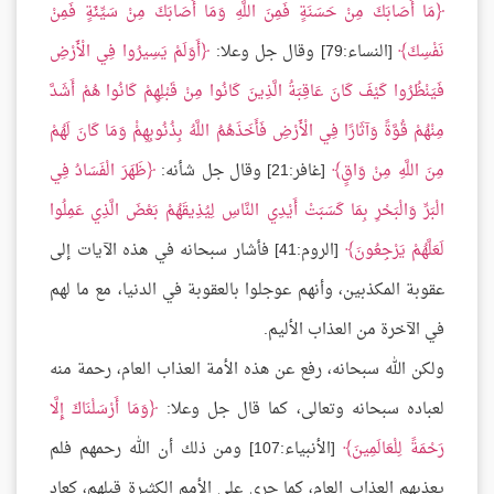
مَا أَصَابَكَ مِنْ حَسَنَةٍ فَمِنَ اللَّهِ وَمَا أَصَابَكَ مِنْ سَيِّئَةٍ فَمِنْ
نَفْسِكَ
[النساء:79] وقال جل وعلا:
أَوَلَمْ يَسِيرُوا فِي الْأَرْضِ
فَيَنْظُرُوا كَيْفَ كَانَ عَاقِبَةُ الَّذِينَ كَانُوا مِنْ قَبْلِهِمْ كَانُوا هُمْ أَشَدَّ
مِنْهُمْ قُوَّةً وَآثَارًا فِي الْأَرْضِ فَأَخَذَهُمُ اللَّهُ بِذُنُوبِهِمْْ وَمَا كَانَ لَهُمْ
مِنَ اللَّهِ مِنْ وَاقٍ
[غافر:21] وقال جل شأنه:
ظَهَرَ الْفَسَادُ فِي
الْبَرِّ وَالْبَحْرِ بِمَا كَسَبَتْ أَيْدِي النَّاسِ لِيُذِيقَهُمْ بَعْضَ الَّذِي عَمِلُوا
لَعَلَّهُمْ يَرْجِعُونَ
[الروم:41] فأشار سبحانه في هذه الآيات إلى
عقوبة المكذبين، وأنهم عوجلوا بالعقوبة في الدنيا، مع ما لهم
في الآخرة من العذاب الأليم.
ولكن الله سبحانه، رفع عن هذه الأمة العذاب العام، رحمة منه
لعباده سبحانه وتعالى، كما قال جل وعلا:
وَمَا أَرْسَلْنَاكَ إِلَّا
رَحْمَةً لِلْعَالَمِينَ
[الأنبياء:107] ومن ذلك أن الله رحمهم فلم
يعذبهم العذاب العام، كما جرى على الأمم الكثيرة قبلهم، كعاد