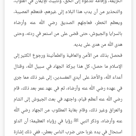
الكريمة، وإقامة للدعوة إلى الحق، وتثبيت للإيمان في القلوب،
والتحذير من أن يدب هذا البلاء إلى غيرهم، فتعظم المصيبة،
ويعظم الخطر، فعاجلهم الصديق رضي الله عنه وأرضاه
بالسرايا والجيوش، حتى قضى على من استمر في ردته، وحتى
هدى الله من هدى على يديه.
فحصل بذلك من الأمن والعافية والطمأنينة ورجوع الكثير إلى
الإسلام ما حصل، كل هذا ببركة الجهاد في سبيل الله، وقتال
أعداء الله، والأخذ على أيدي المفسدين، إلى غير ذلك مما جرى
في عهده رضي الله عنه وأرضاه، ثم في عهد عمر بعد ذلك، قام
رضي الله عنه أعظم قيام، واجتهد في بعث الجيوش إلى الشام
والعراق وغير ذلك، وقام بغاية المطلوب من الجهاد رضي الله
عنه وأرضاه، وذكر النبي ﷺ رؤيا في رؤياه العظيمة؛ أن الدلو
استحال في يده غربا حتى ضرب الناس بعطن، ففي ذلك إشارة