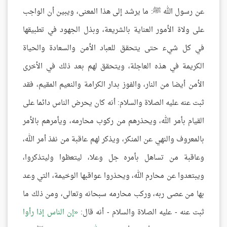
عن رسول الله ﷺ: ما يرشد إلى هذا المعنى، ويبين أن الواجب
على ولاة الأمور العناية بالشريعة، وبذل الجهود في تطبيقها
في كل شيء حتى يتحقق للعباد الأمن والسعادة والحياة
الكريمة في هذه العاجلة، ويتحقق لهم بعد ذلك في الأخرى
الأمن أيضا من النار، والفوز بدار الكرامة والنعيم المقيم، فقد
ثبت عنه عليه الصلاة والسلام: أنه كان يحرض الناس دائما على
القيام بأمر الله، ويحذرهم من ركوب محارمه، ويأمرهم بالأمر
بالمعروف والنهي عن المنكر، ويذكر لهم عاقبة من نفذ أمر الله،
وعاقبة من تساهل بأمره جل وعلا، ليتعظوا وليتذكروا،
ويبتعدوا عن محارم الله، ويحذروا عواقبها الوخيمة، التي وعد
بها من عصى ربه، وركب محارمه سبحانه وتعالى، ومن ذلك ما
ثبت عنه - عليه الصلاة والسلام - أنه قال:
إن الناس إذا رأوا