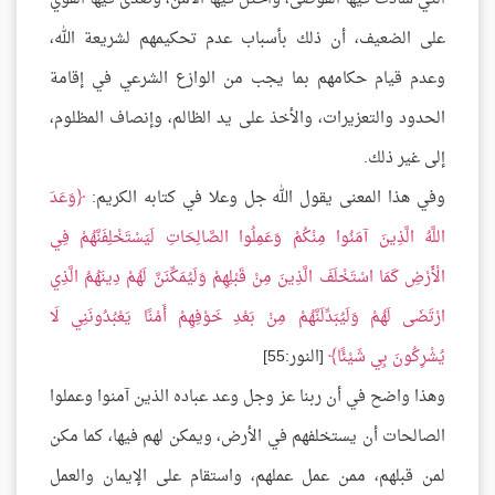
على الضعيف، أن ذلك بأسباب عدم تحكيمهم لشريعة الله،
وعدم قيام حكامهم بما يجب من الوازع الشرعي في إقامة
الحدود والتعزيرات، والأخذ على يد الظالم، وإنصاف المظلوم،
إلى غير ذلك.
وفي هذا المعنى يقول الله جل وعلا في كتابه الكريم:
وَعَدَ
اللَّهُ الَّذِينَ آمَنُوا مِنْكُمْ وَعَمِلُوا الصَّالِحَاتِ لَيَسْتَخْلِفَنَّهُمْ فِي
الْأَرْضِ كَمَا اسْتَخْلَفَ الَّذِينَ مِنْ قَبْلِهِمْ وَلَيُمَكِّنَنَّ لَهُمْ دِينَهُمُ الَّذِي
ارْتَضَى لَهُمْ وَلَيُبَدِّلَنَّهُمْ مِنْ بَعْدِ خَوْفِهِمْ أَمْنًا يَعْبُدُونَنِي لَا
يُشْرِكُونَ بِي شَيْئًا
[النور:55]
وهذا واضح في أن ربنا عز وجل وعد عباده الذين آمنوا وعملوا
الصالحات أن يستخلفهم في الأرض، ويمكن لهم فيها، كما مكن
لمن قبلهم، ممن عمل عملهم، واستقام على الإيمان والعمل