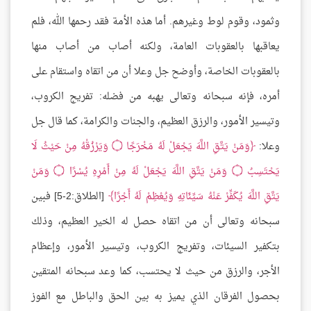
وثمود، وقوم لوط وغيرهم. أما هذه الأمة فقد رحمها الله، فلم
يعاقبها بالعقوبات العامة، ولكنه أصاب من أصاب منها
بالعقوبات الخاصة، وأوضح جل وعلا أن من اتقاه واستقام على
أمره، فإنه سبحانه وتعالى يهبه من فضله: تفريج الكروب،
وتيسير الأمور، والرزق العظيم، والجنات والكرامة، كما قال جل
وعلا:
وَمَنْ يَتَّقِ اللَّهَ يَجْعَلْ لَهُ مَخْرَجًا ۝ وَيَرْزُقْهُ مِنْ حَيْثُ لَا
يَحْتَسِبُ ۝ وَمَنْ يَتَّقِ اللَّهَ يَجْعَلْ لَهُ مِنْ أَمْرِهِ يُسْرًا ۝ وَمَنْ
يَتَّقِ اللَّهَ يُكَفِّرْ عَنْهُ سَيِّئَاتِهِ وَيُعْظِمْ لَهُ أَجْرًا
[الطلاق:2-5] فبين
سبحانه وتعالى أن من اتقاه حصل له الخير العظيم، وذلك
بتكفير السيئات، وتفريج الكروب، وتيسير الأمور، وإعظام
الأجر، والرزق من حيث لا يحتسب، كما وعد سبحانه المتقين
بحصول الفرقان الذي يميز به بين الحق والباطل مع الفوز