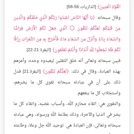
الْقُوَّةِ الْمَتِينُ
[الذاريات:56-58]
وقال سبحانه:
يَا أَيُّهَا النَّاسُ اعْبُدُوا رَبَّكُمُ الَّذِي خَلَقَكُمْ وَالَّذِينَ
مِنْ قَبْلِكُمْ لَعَلَّكُمْ تَتَّقُونَ ۝ الَّذِي جَعَلَ لَكُمُ الْأَرْضَ فِرَاشًا
وَالسَّمَاءَ بِنَاءً وَأَنْزَلَ مِنَ السَّمَاءِ مَاءً فَأَخْرَجَ بِهِ مِنَ الثَّمَرَاتِ رِزْقًا
لَكُمْ فَلَا تَجْعَلُوا لِلَّهِ أَنْدَادًا وَأَنْتُمْ تَعْلَمُونَ
[البقرة:21-22]
فبين سبحانه وتعالى أنه خلق الثقلين ليعبدوه وحده، وأمرهم
بهذه العبادة، وقال في ذلك:
لَعَلَّكُمْ تَتَّقُونَ
[البقرة:21] فدل
ذلك على أن في عبادته سبحانه تقوى كل ما يضرهم،
واستجلاب كل ما ينفعهم.
والتقوى هي: اتقاء محارم الله، وأسباب غضبه، واتقاء كل ما
يضر في الدنيا والآخرة، وذلك بطاعة الله ورسوله، وهي عبادته
سبحانه وتعالى، فإن العبادة هي: توحيد الله جل وعلا، وطاعته