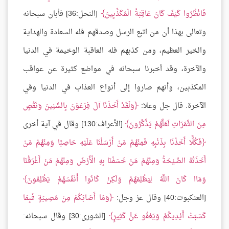
فَانْظُرُوا كَيْفَ كَانَ عَاقِبَةُ الْمُكَذِّبِينَ
[النحل:36] فأبان سبحانه
وتعالى بهذا أن من اتبع الرسل وصدقهم فله السعادة والهداية
والخير العظيم، ومن كذبهم فله العاقبة الوخيمة في الدنيا
والآخرة، وقد أخبرنا سبحانه في مواضع كثيرة عن عواقب
المكذبين، وأنهم صاروا إلى أنواع العذاب في الدنيا وفي
الآخرة. قال جل وعلا:
وَلَقَدْ أَخَذْنَا آلَ فِرْعَوْنَ بِالسِّنِينَ وَنَقْصٍ
مِنَ الثَّمَرَاتِ لَعَلَّهُمْ يَذَّكَّرُونَ
[الأعراف:130] وقال في آية أخرى
فَكُلًّا أَخَذْنَا بِذَنْبِهِ فَمِنْهُمْ مَنْ أَرْسَلْنَا عَلَيْهِ حَاصِبًا وَمِنْهُمْ مَنْ
أَخَذَتْهُ الصَّيْحَةُ وَمِنْهُمْ مَنْ خَسَفْنَا بِهِ الْأَرْضَ وَمِنْهُمْ مَنْ أَغْرَقْنَا
وَمَاا كَانَ اللَّهُ لِيَظْلِمَهُمْ وَلَكِنْ كَانُوا أَنْفُسَهُمْ يَظْلِمُونَ
[العنكبوت:40] وقال عز وجل:
وَمَا أَصَابَكُمْ مِنْ مُصِيبَةٍ فَبِمَا
كَسَبَتْ أَيْدِيكُمْ وَيَعْفُو عَنْْ كَثِيرٍ
[الشورى:30] وقال سبحانه: