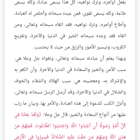
بفعل أوامره، وترك نواهيه، كل هذا يسمى عبادة، وكله يسمى
طاعة، وكله يسمى تقوى، فمن عبده سبحانه وأخلص له العبادة،
وأطاع أوامره، وترك نواهيه، فقد اتقاه سبحانه وتعالى، ومن
اتقاه فقد وعده سبحانه الخير في الدنيا والآخرة، وتفريج
الكروب، وتيسير الأمور والرزق من حيث لا يحتسب.
وبهذا يعلم أن عبادته سبحانه وتعالى، وتقواه جل وعلا هي:
سبب الأمن والخير والسعادة في الدنيا والآخرة. وأن الكفر به
والإشراك به، ومعصيته هي: سبب الهلاك والشقاء والخوف
والضلال في الدنيا والآخرة، وقد أرسل الرسل سبحانه وتعالى،
وأنزل الكتب للدعوة إلى هذه العبادة، والأمر بها، وبيان ما رتب
عليها من أنواع السعادة والخير، قال جل وعلا:
وَلَقَدْ بَعَثْنَا فِي
كُلِّ أُمَّةٍ رَسُولًا أَنِ اُعْبُدُوا اللَّهَ وَاجْتَنِبُوا الطَّاغُوتَ فَمِنْهُمْ مَنْ
هَدَى اللَّهُ وَمِنْهُمْ مَنْ حَقَّتْ عَلَيْهِ الضَّلَالَةُ فَسِيرُوا فِي الْأَرْضِ