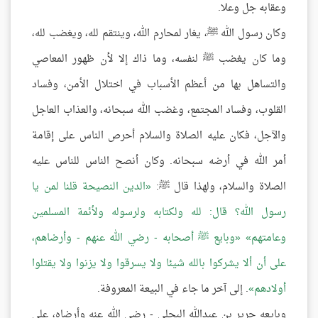
وعقابه جل وعلا.
وكان رسول الله ﷺ، يغار لمحارم الله، وينتقم لله، ويغضب لله،
وما كان يغضب ﷺ لنفسه، وما ذاك إلا لأن ظهور المعاصي
والتساهل بها من أعظم الأسباب في اختلال الأمن، وفساد
القلوب، وفساد المجتمع، وغضب الله سبحانه، والعذاب العاجل
والآجل، فكان عليه الصلاة والسلام أحرص الناس على إقامة
أمر الله في أرضه سبحانه. وكان أنصح الناس للناس عليه
الصلاة والسلام، ولهذا قال ﷺ:
الدين النصيحة قلنا لمن يا
رسول الله؟ قال: لله ولكتابه ولرسوله ولأئمة المسلمين
وعامتهم
وبايع ﷺ أصحابه - رضي الله عنهم - وأرضاهم،
على أن ألا يشركوا بالله شيئا ولا يسرقوا ولا يزنوا ولا يقتلوا
أولادهم
. إلى آخر ما جاء في البيعة المعروفة.
وبايعه جرير بن عبدالله البجلي - رضي الله عنه وأرضاه، على