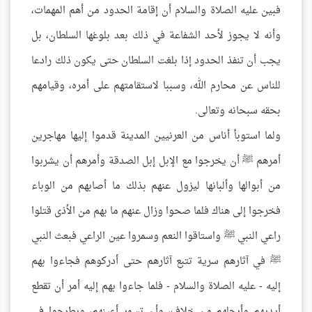
فبين عليه الصلاة والسلام أن إقامة الحدود من أهم المهمات،
وأنه لا يجوز لأحد الشفاعة في ذلك بعد بلوغها السلطان، بل
يجب أن تنفذ الحدود إذا بلغت السلطان حتى يكون ذلك رادعا
للناس عن محارم الله، وسببا لاستقامتهم على أمره، وقيامهم
بحقه سبحانه وتعالى.
ولما استوبأ أناس من العرنيين المدينة قدموا إليها مهاجرين
أمرهم ﷺ أن يخرجوا مع الإبل إبل الصدقة وأمرهم أن يشربوا
من أبوالها وألبانها ليزول عنهم بذلك ما أصابهم من الوباء
فخرجوا إلى هناك فلما صحوا وزال عنهم ما بهم من الأذى قتلوا
راعي النبي ﷺ واستاقوا النعم وسمروا عين الراعي فبعث النبي
ﷺ في آثارهم سرية تتبع آثارهم حتى أدركوهم فجاءوا بهم
إليه - عليه الصلاة والسلام - فلما جاءوا بهم إليه أمر أن تقطع
أيديهم وأرجلهم من خلاف، وأن تسمر أعينهم، ويطرحوا في