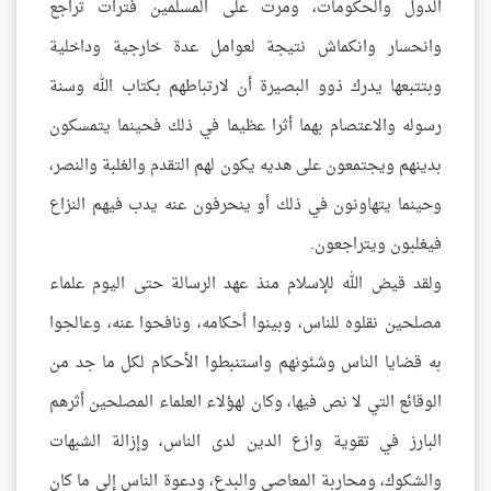
الدول والحكومات، ومرت على المسلمين فترات تراجع
وانحسار وانكماش نتيجة لعوامل عدة خارجية وداخلية
وبتتبعها يدرك ذوو البصيرة أن لارتباطهم بكتاب الله وسنة
رسوله والاعتصام بهما أثرا عظيما في ذلك فحينما يتمسكون
بدينهم ويجتمعون على هديه يكون لهم التقدم والغلبة والنصر،
وحينما يتهاونون في ذلك أو ينحرفون عنه يدب فيهم النزاع
فيغلبون ويتراجعون.
ولقد قيض الله للإسلام منذ عهد الرسالة حتى اليوم علماء
مصلحين نقلوه للناس، وبينوا أحكامه، ونافحوا عنه، وعالجوا
به قضايا الناس وشئونهم واستنبطوا الأحكام لكل ما جد من
الوقائع التي لا نص فيها، وكان لهؤلاء العلماء المصلحين أثرهم
البارز في تقوية وازع الدين لدى الناس، وإزالة الشبهات
والشكوك، ومحاربة المعاصي والبدع، ودعوة الناس إلى ما كان