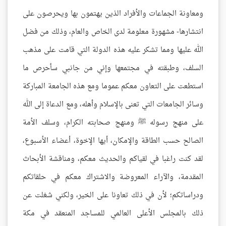
ومعاونة الجماعات والأفراد الذين يهتمون بها ويحرصون على
انتشارها- مشهورة معلومة لدى الخاص والعام، وذلك من فضل
الله عليها ومما تشكر عليه هذه الدولة التي قامت على مذهب
السلف، وطبقته في مجتمعها وإني من جانبي سأحرص ما
استطعت على التعاون معكم عموما ومع هذه الجامعة المباركة
وسائر الجامعات التي تعنى بالإسلام وأهله، ومع الدعاة إلى الله
على منهج رسوله ﷺ ومنهج صحابته الكرام، وسلف الأمة
الصالح حسب الطاقة والإمكان، أيها الإخوة، أعضاء الأسبوع،
لقد كنت راغبا في لقياكم والحديث معكم، ومناقشة الأبحاث
المقدمة، والآراء المعروضة والاشتراك معكم في حلقاتكم
ودراساتكم؛ لأن في ذلك تعاونا على الخير، ولكني شغلت عن
ذلك بالمجلس الأعلى العالمي للمساجد المنعقد في مكة