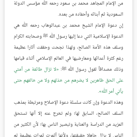
من الإمام المجاهد محمد بن سعود رحمه الله مؤسس الدولة
السعودية ثم أبنائه وأحفاده من بعده.
إن دعوة الإمام الشيخ محمد بن عبدالوهاب رحمه الله هي
الدعوة الإسلامية التي دعا إليها رسول الله ﷺ وصحابته الكرام
وسلف هذه الأمة الصالح، ولهذا نجحت وحققت أثارا عظيمة
رغم كثرة أعدائها ومعارضيها في العالم الإسلامي أثناء قيامها
وذلك مصداقاً لقول رسول الله ﷺ:
لا تزال طائفة من أمتي
على الحق ظاهرين لا يضرهم من خذلهم ولا من خالفهم حتى
يأتي أمر الله
.
وهذه الدعوة وإن كانت سلسلة دعوة الإصلاح ومرتبطة بمذهب
السلف الصالح، السابق لها؛ ولم تخرج عنه إلا أنها تستحق
المزيد من الدراسة والعناية وتبصير الناس بها؛ لأن الكثير من
الناس لا يزال جاهلا حقيقتها، ولأنها أثمرت ثمرات عظيمة لم