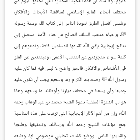
عليهم، ولا شك أن هذه النخبة المختارة التي تجتمع اليوم من
مختلف أنحاء العالم الإسلامي لمناقشة الأبحاث والأفكار،
وتلمس أفضل الطرق لعودة الناس إلى كتاب الله وسنة رسوله
ﷺ، وإحياء مذهب السلف الصالح من هذه الأمة- ستصل إلى
نتائج إيجابية بإذن الله تقدمها للمسلمين كافة، وتدعوهم إلى
كلمة سواء متجردين عن التعصب الأعمى، ومبتعدين عن الغلو
في الأشخاص والأفكار، فالحق واضح لا لبس فيه فما كان عليه
رسول الله ﷺ وصحابته الكرام وما وسعهم يجب أن نكون عليه
جميعا وأن يسعنا في مختلف ديارنا وأوطاننا ما وسعهم وهذا
هو لب الدعوة السلفية دعوة الشيخ محمد بن عبدالوهاب رحمه
الله، وإن من أهم الآثار الإيجابية التي ترتبت على هذه المناسبة
جمع مؤلفات الشيخ رحمه الله ورسائله، وتحقيقها وطبعها
وتقديمها للناس، ووضع كشاف تحليلي موضوعي لها، وطبعه