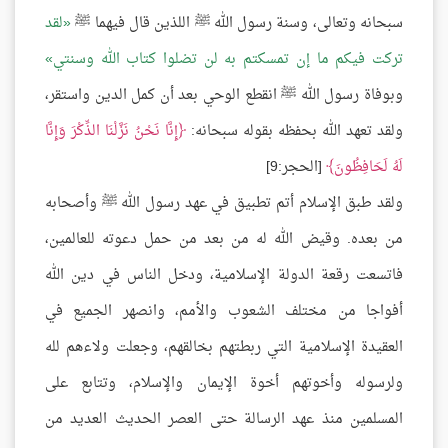
سبحانه وتعالى، وسنة رسول الله ﷺ اللذين قال فيهما ﷺ
لقد
تركت فيكم ما إن تمسكتم به لن تضلوا كتاب الله وسنتي
وبوفاة رسول الله ﷺ انقطع الوحي بعد أن كمل الدين واستقر،
ولقد تعهد الله بحفظه بقوله سبحانه:
إِنَّا نَحْنُ نَزَّلْنَا الذِّكْرَ وَإِنَّا
لَهُ لَحَافِظُونَ
[الحجر:9]
ولقد طبق الإسلام أتم تطبيق في عهد رسول الله ﷺ وأصحابه
من بعده. وقيض الله له من بعد من حمل دعوته للعالمين،
فاتسعت رقعة الدولة الإسلامية، ودخل الناس في دين الله
أفواجا من مختلف الشعوب والأمم، وانصهر الجميع في
العقيدة الإسلامية التي ربطتهم بخالقهم، وجعلت ولاءهم لله
ولرسوله وأخوتهم أخوة الإيمان والإسلام، وتتابع على
المسلمين منذ عهد الرسالة حتى العصر الحديث العديد من