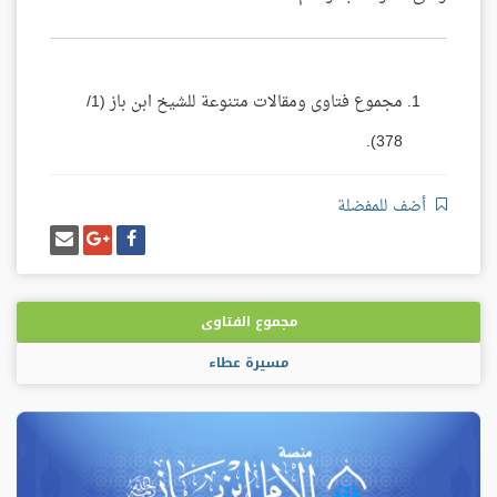
مجموع فتاوى ومقالات متنوعة للشيخ ابن باز (1/
378).
أضف للمفضلة
شارك
شارك
إرسل
على
على
إيميل
فيسبوك
غوغل
بلس
مجموع الفتاوى
مسيرة عطاء