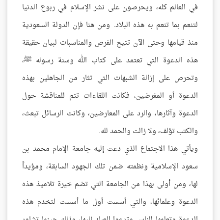
في العالم كله، ويحرصون على نشر الإسلام في ربوع الدنيا
لتنعم بما تنعم به هذه البلاد. ومن هنا فإن الدولة السعودية
منذ قيامها وحتى الآن تتيح الفرص والمناسبات لبيان حقيقة
هذه الدعوة التي تعتمد على كتاب الله وسنة رسوله ﷺ،
وتحرص على إزالة الشبهات التي تثار من الجاهلين بهذه
الدعوة أو المغرضين، فكانت اللقاءات تتم للمناقشة حول
الدعوة وآثارها، والرد على المعارضين، وكانت الرسائل تبعث،
والكتب تؤلف، ولا زالت والحمد لله.
ويأتي هذا الاجتماع الذي دعت إليه جامعة الإمام محمد بن
سعود الإسلامية ونظمته ضمن تلك الجهود السابقة، ومؤيداً
لها، ومن أولى بهذا من الجامعة التي تضم خيرة تلاميذ هذه
الدعوة وعلمائها، والتي أسست أول ما أسست لتخدم هذه
الدعوة وتعلمها للناس وتدعوا العباد إليها، وذلك حينما تشاور