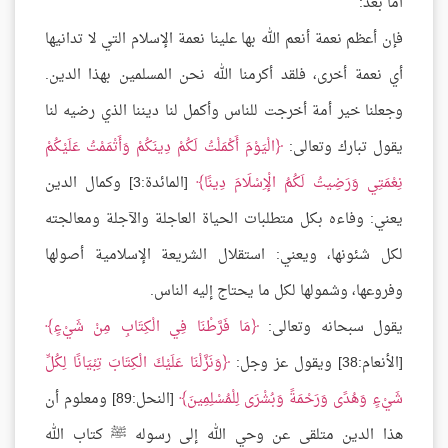
أما بعد:
فإن أعظم نعمة أنعم الله بها علينا نعمة الإسلام التي لا تدانيها
أي نعمة أخرى، فلقد أكرمنا الله نحن المسلمين بهذا الدين.
وجعلنا خير أمة أخرجت للناس وأكمل لنا ديننا الذي رضيه لنا
يقول تبارك وتعالى:
الْيَوْمَ أَكْمَلْتُ لَكُمْ دِينَكُمْ وَأَتْمَمْتُ عَلَيْكُمْ
نِعْمَتِي وَرَضِيتُ لَكُمُ الْإِسْلَامَ دِينًا
[المائدة:3] وكمال الدين
يعني: وفاءه بكل متطلبات الحياة العاجلة والآجلة ومعالجته
لكل شئونها، ويعني: استقلال الشريعة الإسلامية أصولها
وفروعها، وشمولها لكل ما يحتاج إليه الناس.
يقول سبحانه وتعالى:
مَا فَرَّطْنَا فِي الْكِتَابِ مِنْ شَيْءٍ
[الأنعام:38] ويقول عز وجل:
وَنَزَّلْنَا عَلَيْكَ الْكِتَابَ تِبْيَانًا لِكُلِّ
شَيْءٍ وَهُدًى وَرَحْمَةً وَبُشْرَى لِلْمُسْلِمِينَ
[النحل:89] ومعلوم أن
هذا الدين متلقى عن وحي الله إلى رسوله ﷺ كتاب الله