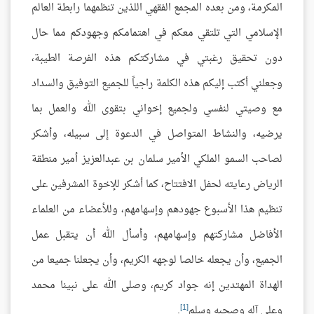
المكرمة، ومن بعده المجمع الفقهي اللذين تنظمهما رابطة العالم
الإسلامي التي تلتقي معكم في اهتمامكم وجهودكم مما حال
دون تحقيق رغبتي في مشاركتكم هذه الفرصة الطيبة،
وجعلني أكتب إليكم هذه الكلمة راجياً للجميع التوفيق والسداد
مع وصيتي لنفسي ولجميع إخواني بتقوى الله والعمل بما
يرضيه، والنشاط المتواصل في الدعوة إلى سبيله، وأشكر
لصاحب السمو الملكي الأمير سلمان بن عبدالعزيز أمير منطقة
الرياض رعايته لحفل الافتتاح، كما أشكر للإخوة المشرفين على
تنظيم هذا الأسبوع جهودهم وإسهامهم، وللأعضاء من العلماء
الأفاضل مشاركتهم وإسهامهم، وأسأل الله أن يتقبل عمل
الجميع، وأن يجعله خالصا لوجهه الكريم، وأن يجعلنا جميعا من
الهداة المهتدين إنه جواد كريم، وصلى الله على نبينا محمد
[1]
وعلى آله وصحبه وسلم
.