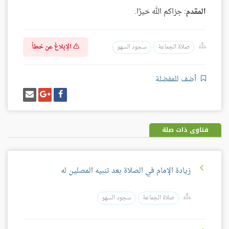
المقدم
: جزاكم الله خيرًا.
الإبلاغ عن خطأ
صلاة الجماعة
سجود السهو
أضف للمفضلة
شارك
شارك
إرسل
على
على
إيميل
فيسبوك
غوغل
بلس
فتاوى ذات صلة
زيادة الإمام في الصلاة بعد تنبيه المصلين له
صلاة الجماعة
سجود السهو