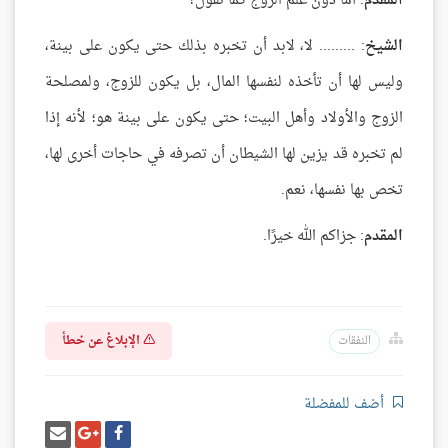
المقدم
: أما دون علم الزوج كما تقول؟
الشيخ
: ......... لا، لابد أن تخبره بذلك حتى يكون على بينة،
وليس لها أن تأخذه لنفسها المال، بل يكون للزوج، ولمصلحة
الزوج والأولاد وأهل البيت؛ حتى يكون على بينة هو؛ لأنه إذا
لم تخبره قد يزين لها الشيطان أن تصرفه في حاجات أخرى لها،
تخص بها نفسها، نعم.
المقدم
: جزاكم الله خيرًا.
الإبلاغ عن خطأ
النفقات
أضف للمفضلة
شارك
شارك
إرسل
على
على
إيميل