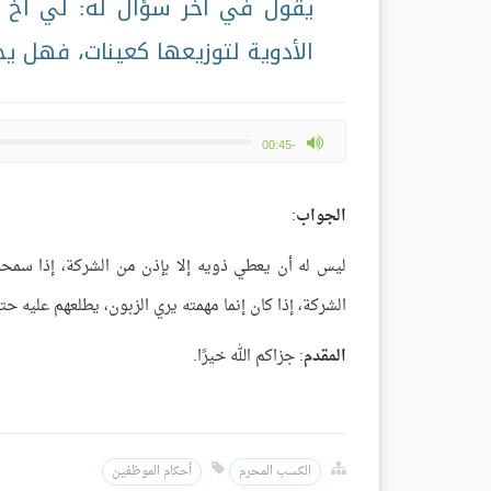
يقول في آخر سؤال له: لي أخ 
الأدوية لتوزيعها كعينات، فهل يح
max volume
-00:45
الجواب
:
ليس له أن يعطي ذويه إلا بإذن من الشركة، إذا سمحت 
الشركة، إذا كان إنما مهمته يري الزبون، يطلعهم عليه حت
المقدم
: جزاكم الله خيرًا.
الكسب المحرم
أحكام الموظفين