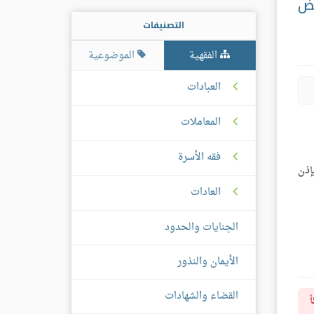
عض
التصنيفات
الفقهية
الموضوعية
العبادات
المعاملات
فقه الأسرة
إذن
العادات
الجنايات والحدود
الأيمان والنذور
القضاء والشهادات
أ