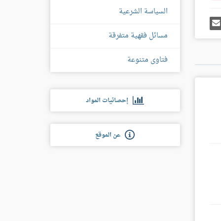
السياسة الشرعية
رك
إرسل
ى
إيميل
غل
مسائل فقهية متفرقة
س
فتاوى متنوعة
إحصائيات المواد
عن الموقع