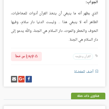
الجواب:
الذي يظهر أنه ما ينبغي أن يتخذ القرآن أدوات للمخاطبات،
الظاهر أنه لا ينبغي هذا .. وليست الدنيا دار سلام، وفيها
الخوف والخطر والموت، دار السلام هي الجنة، والله يدعو إلى
دار السلام هي الجنة.
الإبلاغ عن خطأ
القرآن وعلومه
أضف للمفضلة
شارك
شارك
إرسل
على
على
إيميل
فيسبوك
غوغل
بلس
فتاوى ذات صلة