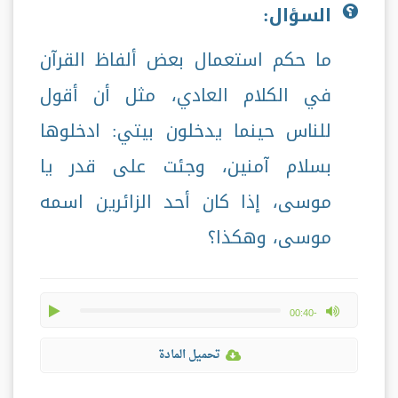
السؤال:
ما حكم استعمال بعض ألفاظ القرآن
في الكلام العادي، مثل أن أقول
للناس حينما يدخلون بيتي: ادخلوها
بسلام آمنين، وجئت على قدر يا
موسى، إذا كان أحد الزائرين اسمه
موسى، وهكذا؟
play
max volume
-00:40
تحميل المادة