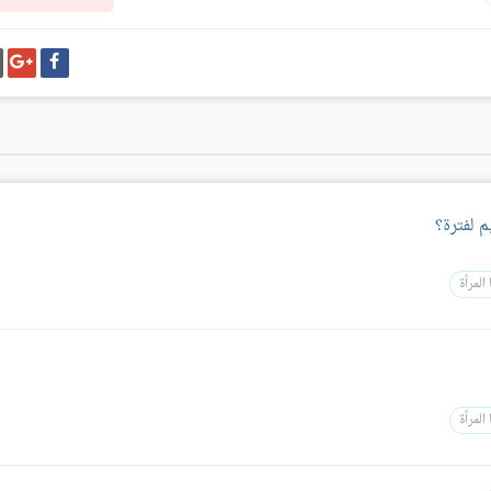
شارك
شا
على
عل
فيسبوك
غو
بل
 لفترة؟
المرأة
المرأة