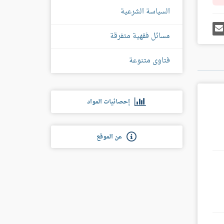
السياسة الشرعية
رك
إرسل
ى
إيميل
مسائل فقهية متفرقة
غل
س
فتاوى متنوعة
إحصائيات المواد
عن الموقع