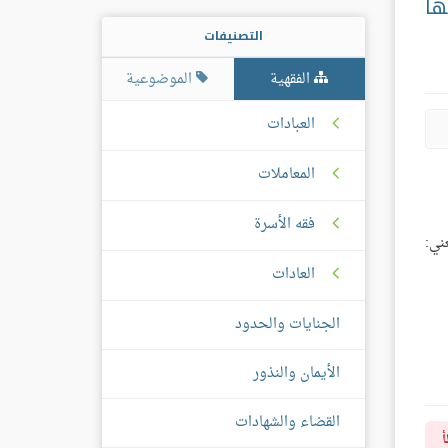
ها
التصنيفات
الفقهية
الموضوعية
العبادات
المعاملات
فقه الأسرة
ني:
العادات
الجنايات والحدود
الأيمان والنذور
القضاء والشهادات
أ