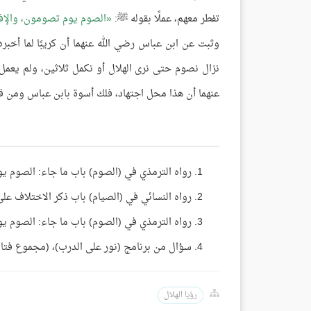
تفطر معهم، عملًا بقوله ﷺ:
الصوم يوم تصومون، والإ
وثبت عن ابن عباس رضي الله عنهما أن كريبًا لما أخبر
نزال نصوم حتى نرى الهلال أو نكمل ثلاثين، ولم يعمل ب
عنهما أن هذا محل اجتهاد، فلك أسوة بابن عباس ومن قال
رواه الترمذي في (الصوم) باب ما جاء: الصوم يوم
رواه النسائي في (الصيام) باب ذكر الاختلاف على عمر
رواه الترمذي في (الصوم) باب ما جاء: الصوم يوم
سؤال من برنامج (نور على الدرب)، (مجموع فتاوى ومقا
رؤيا الهلال