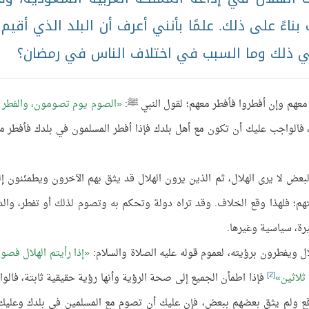
ناءً على ذلك. علمًا بأنني أعرف أن البلد الذي أقيم 
في ذلك وما السبب في اختلاف الناس في رمضان؟
عهم وإن أفطروا فأفطر معهم؛ لقول النبي ﷺ:
الصوم يوم تصومون، والفطر 
 فالواجب عليك أن تكون مع أهل بلدك فإذا أفطر المسلمون في بلدك فأفطر م
بعض لا يرى الهلال، ثم الذين يرون الهلال قد يثق بهم الآخرون ويطمئنون إل
تهم؛ فلهذا وقع الخلاف. وقد تراه دولة وتحكم به وتصوم لذلك أو تفطر، والد
يرة، سياسية وغيرها.
ال ويفطرون برؤيته، لعموم قوله عليه الصلاة والسلام:
إذا رأيتم الهلال فصوم
[2]
ثلاثين
فإذا اطمأن الجميع إلى صحة الرؤية وأنها رؤية حقيقية ثابتة، فالو
لواقع ولم يثق بعضهم ببعض، فإن عليك أن تصوم مع المسلمين في بلدك وعليك