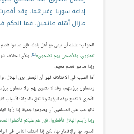
إذاعة سوريا وغيرهما. وقد أفطرت ب
مازال أهله صائمين. فما الحكم 
الجواب:
عليك أن تبقى مع أهل بلدك، فإن صاموا فصم م
[1]
تفطرون، والأضحى يوم تضحون
، ولأن الخلاف شر،
وإذا صاموا فصم معهم.
أما السبب في الاختلاف فهو أن البعض يرى الهلال، وال
ويعملون برؤيتهم، وقد لا يثقون بهم ولا يعملون برؤي
الأخرى لا تقتنع بهذه الرؤية ولا تثق بالدولة؛ لأسباب كث
فالواجب على المسلمين أن يصوموا جميعًا إذا رأوا الهل
وإذا رأيتم الهلال فأفطروا، فإن غم عليكم فأكملوا العدة 
الصوم بها والإفطار بها، لكن إذا اختلف الناس في ا