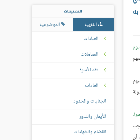
به
التصنيفات
الفقهية
الموضوعية
العبادات
يوم
المعاملات
عهم
فقه الأسرة
يهم
العادات
ولة
الجنايات والحدود
وا،
الأيمان والنذور
اجب
القضاء والشهادات
 أن