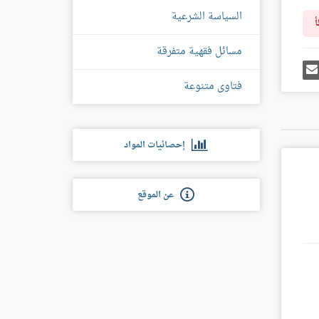
السياسة الشرعية
أ
مسائل فقهية متفرقة
رك
إرسل
ى
إيميل
فتاوى متنوعة
غل
س
إحصائيات المواد
عن الموقع