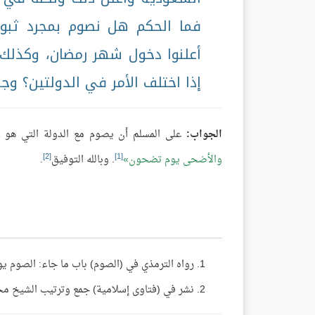
فما الحكم هل نصوم بمجرد ثب
أعلنوا دخول شهر رمضان، وكذلك 
إذا اختلف الأمر في الدولتين؟ وجز
الجواب:
على المسلم أن يصوم مع الدولة التي هو ف
[2]
[1]
والأضحى يوم تضحون
. وبالله التوفيق
.
رواه الترمذي في (الصوم) باب ما جاء: الصوم يوم
نشر في (فتاوى إسلامية) جمع وترتيب الشيخ محمد المسند ج2 ص 116، (مجموع فتاوى ومقالات 