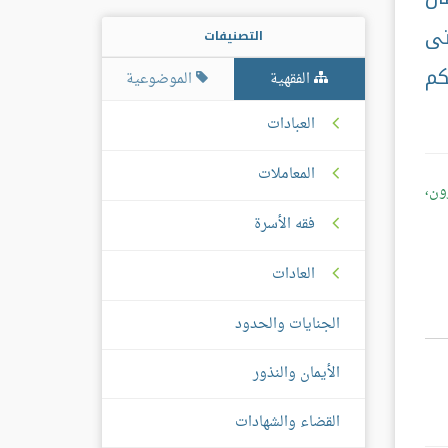
تى
التصنيفات
كم
الفقهية
الموضوعية
العبادات
المعاملات
ون،
فقه الأسرة
العادات
الجنايات والحدود
الأيمان والنذور
القضاء والشهادات