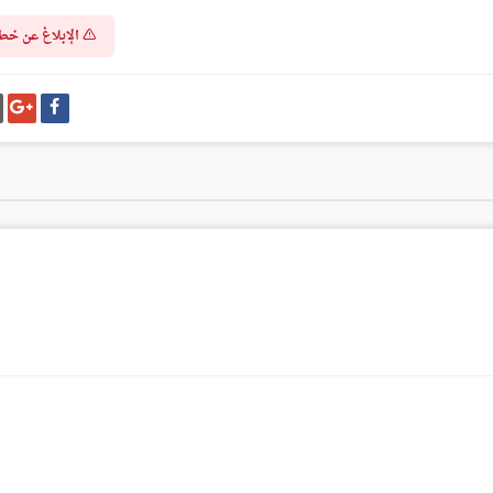
الإبلاغ عن خط
شارك
شا
على
عل
فيسبوك
غو
بل